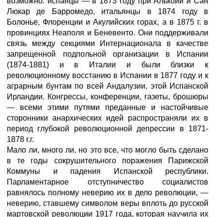
возможно: испанцы — в 1873 году при Алькойи и Сан
Люкар де Барромедо, итальянцы в 1874 году в
Болонье, Флоренции и Акулийских горах, а в 1875 г. в
провинциях Неаполя и Беневенто. Они поддерживали
связь между секциями Интернационала в качестве
запрещенной подпольной организации в Испании
(1874-1881) и в Италии и были близки к
революционному восстанию в Испании в 1877 году и к
аграрным бунтам по всей Андалузии, этой Испанской
Ирландии. Конгрессы, конференции, газеты, брошюры
— всеми этими путями преданные и настойчивые
сторонники анархических идей распространяли их в
период глубокой революционной депрессии в 1871-
1878 г.г.
Мало ли, много ли, но это все, что могло быть сделано
в те годы сокрушительного поражения Парижской
Коммуны и падения Испанской республики.
Парламентарное отступничество социалистов
равнялось полному неверию их в дело революции, —
неверию, ставшему символом веры вплоть до русской
мартовской революции 1917 года, которая научила их