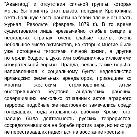
"Авангард" и отсутствия сильной группы, которая
могла бы принять этот вызов, понудили Кропоткина
взять большую часть работы на "свои плечи и основать
журнал "Револьте" (февраль 1879 г.). В то время
существовали лишь чрезвычайно слабые секции в
нескольких странах, очень слабые газеты, очень
небольшое число активистов, из которых многие были
уже истощены тягостями личной жизни, а другие
потеряли бодрость духа или соблазнились иллюзиями
избирательной борьбы. Правда, велась также борьба,
направленная к социальному бунту: недовольство
ирландских земельных арендаторов, приведшее ко
многим жестоким столкновениям, затем
обострившиеся бедствия анда­лузских рабочих,
совершивших несколько отчаянных актов аграрного
террора; подобные же настроения замечались среди
голодавших тогда итальянских рабочих. Кроме того,
налицо была деятельность русских террористов,
сосредоточившихся на борьбе против царя, но никогда
не перестававших надеяться на восстание крестьян.