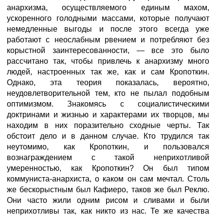
анархизма, осуществляемого единым махом,
ускоренного голодными массами, которые получают
немедленные выгоды и после этого всегда уже
работают с неослабным рвением и потребляют без
корыстной заинтересованности, — все это было
рассчитано так, чтобы привлечь к анархизму много
людей, настроенных так же, как и сам Кропоткин.
Однако, эта теория показалась, вероятно,
неудовлетворительной тем, кто не пылал подобным
оптимизмом. Знакомясь с социалистическими
доктринами и жизнью и характерами их творцов, мы
находим в них поразительно сходные черты. Так
обстоит дело и в данном случае. Кто трудился так
неутомимо, как Кропоткин, и пользовался
вознаграждением с такой неприхотливой
умеренностью, как Кропоткин? Он был типом
коммуниста-анархиста, о каком он сам мечтал. Столь
же бескорыстным был Кафиеро, таков же был Реклю.
Они часто жили одним рисом и сливами и были
неприхотливы так, как никто из нас. Те же качества