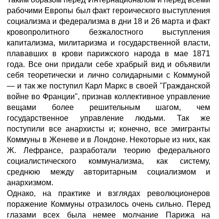
рабочими Европы был факт героического выступления
социализма и федерализма в дни 18 и 26 марта и факт
кровопролитного безжалостного выступления
капитализма, милитаризма и государственной власти,
плававших в крови парижского народа в мае 1871
года. Все они придали себе храбрый вид и объявили
себя теоретически и лично солидарными с Коммуной
— и так же поступил Карл Маркс в своей "Гражданской
войне во Франции", признав коллективное управление
вещами более решительным шагом, чем
государственное управление людьми. Так же
поступили все анархисты и; конечно, все эмигранты
Коммуны в Женеве и в Лондоне. Некоторые из них, как
Ж. Лефрансе, разработали теорию федерального
социалистического коммунализма, как систему,
среднюю между авторитарным социализмом и
анархизмом.
Однако, на практике и взглядах революционеров
поражение Коммуны отразилось очень сильно. Перед
глазами всех была немее молчание Парижа на