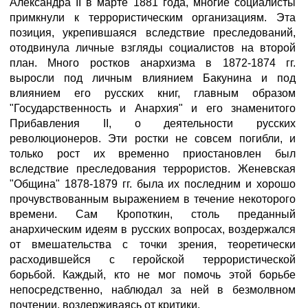
Александра II в марте 1881 года, многие социалисты
примкнули к террористическим организациям. Эта
позиция, укрепившаяся вследствие преследований,
отодвинула личные взгляды социалистов на второй
план. Много ростков анархизма в 1872-1874 гг.
выросли под личным влиянием Бакунина и под
влиянием его русских книг, глав­ным образом
"Государственность и Анархия" и его знаменитого
Прибавления II, о деятельности русских
революционеров. Эти ростки не совсем погибли, и
только рост их временно приостановлен был
вследствие преследования террористов. Женевская
"Община" 1878-1879 гг. была их последним и хорошо
прочувствованным выражением в течение некоторого
времени. Сам Кропоткин, столь пре­данный
анархическим идеям в русских вопросах, воздержался
от вмешательства с точки зрения, теоретически
расходившейся с геройской террористической
борьбой. Каждый, кто не мог помочь этой борьбе
непосредственно, наблюдал за ней в безмолвном
почтении, воздерживаясь от критики.