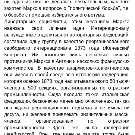
ни одно из них не делалось обязательным, как того
захотел Маркс в вопросе о "политической борьбе", т.е.
о борьбе с помощью избирательного вотума.
Либертарные социалисты, этим желанием Маркса
навязать свои личные идеи Интернационалу,
вынужденные отделиться от авторитарных федераций,
составили одну группу в качестве реорганизованного
свободного интернационала 1873 года (Женевский
Конгресс). Им помогали лишь несколько личных
противников Маркса в Англии и несколько французских
коммунистов. В качестве анархистов-коллективистов
они имели в своей среде всю испанскую федерацию,
которая осенью 1873 года насчитывала около 50 тысяч
членов в 500 секциях, организованных по отраслям
промышленности. Сюда входила также итальянская
федерация, бесконечно менее многочисленная, так как
она ждала революционного подъема и не имела ни
досуга, ни желания привлекать значительные массы
членов, организованных по отраслям
промышленности. Здесь же была федерация
швейцарской Юры, где идеи и защита труда были