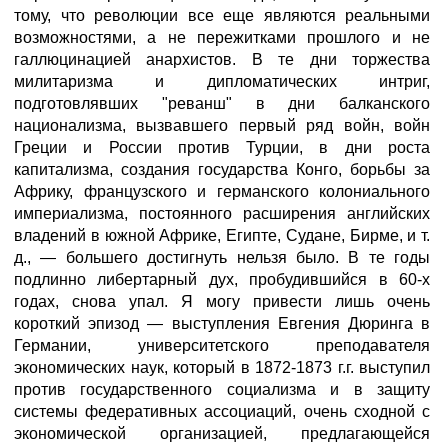
тому, что революции все еще являются реальными
возможностями, а не пережитками прошлого и не
галлюцинацией анархистов. В те дни торжества
милитаризма и дипломатических интриг,
подготовлявших "реванш" в дни балканского
национализма, вызвавшего первый ряд войн, войн
Греции и России против Турции, в дни роста
капитализма, создания государства Конго, борьбы за
Африку, французского и германского колони­ального
империализма, постоянного расширения английских
владений в южной Африке, Египте, Судане, Бирме, и т.
д., — большего достигнуть нельзя было. В те годы
подлинно либертарный дух, пробудившийся в 60-х
годах, снова упал. Я могу привести лишь очень
короткий эпизод — выступления Евгения Дюринга в
Германии, университетского преподавателя
экономических наук, который в 1872-1873 г.г. выступил
против государственного социализма и в защиту
системы федеративных ассоциаций, очень сходной с
экономической организацией, предлагающейся