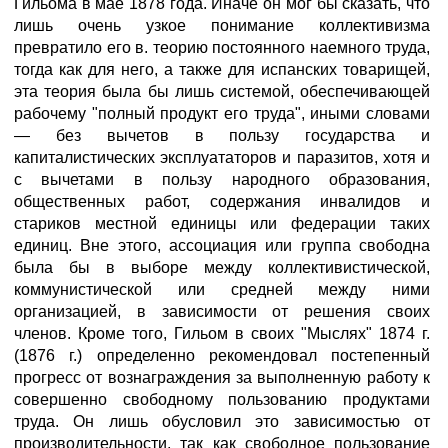
Гильома в мае 1878 года. Иначе он мог бы сказать, что
лишь очень узкое понимание коллективизма
превратило его в. теорию постоянного наемного труда,
тогда как для него, а также для испанских товарищей,
эта теория была бы лишь системой, обеспечивающей
рабочему "полный продукт его труда", иными словами
— без вычетов в пользу государства и
капиталистических эксплуататоров и паразитов, хотя и
с вычетами в пользу народного образования,
общественных работ, содержания инвалидов и
стариков местной единицы или федерации таких
единиц. Вне этого, ассоциация или группа свободна
была бы в выборе между коллективистической,
коммунистической или средней между ними
организацией, в зависимости от решения своих
членов. Кроме того, Гильом в своих "Мыслях" 1874 г.
(1876 г.) определенно рекомендовал постепенный
прогресс от вознаграждения за выполненную работу к
совершенно свободному пользованию продуктами
труда. Он лишь обусловил это зависимостью от
производительности, так как свободное пользование