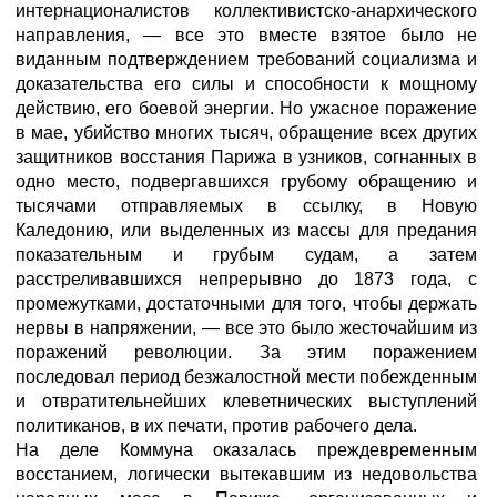
интернационалистов коллективистско-анархического
направления, — все это вместе взятое было не
виданным подтверждением требований социализма и
доказательства его силы и способности к мощному
действию, его боевой энергии. Но ужасное поражение
в мае, убийство многих тысяч, обращение всех других
защитников восстания Парижа в узников, согнанных в
одно место, подвергавшихся грубому обращению и
тысячами отправляемых в ссылку, в Новую
Каледонию, или выделенных из массы для предания
показательным и грубым судам, а затем
расстреливавшихся непрерывно до 1873 года, с
промежутками, достаточными для того, чтобы держать
нервы в напряжении, — все это было жесточайшим из
поражений революции. За этим поражением
последовал период безжалостной мести побежденным
и отвратительнейших клеветнических выступлений
политиканов, в их печати, против рабочего дела.
На деле Коммуна оказалась преждевременным
восстанием, логически вытекавшим из недовольства