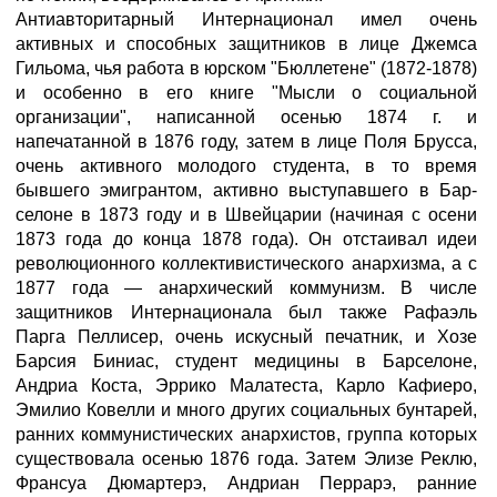
Антиавторитарный Интернационал имел очень
активных и способных защитников в лице Джемса
Гильома, чья работа в юрском "Бюллетене" (1872-1878)
и особенно в его книге "Мысли о социальной
организации", написанной осенью 1874 г. и
напечатанной в 1876 году, затем в лице Поля Брусса,
очень активного молодого студента, в то время
бывшего эмигрантом, активно выступавшего в Бар­
селоне в 1873 году и в Швейцарии (начиная с осени
1873 года до конца 1878 года). Он отстаивал идеи
революционного коллективистического анархизма, а с
1877 года — анархический коммунизм. В числе
защитников Интернационала был также Рафаэль
Парга Пеллисер, очень искусный печатник, и Хозе
Барсия Биниас, студент медицины в Барселоне,
Андриа Коста, Эррико Малатеста, Карло Кафиеро,
Эмилио Ковелли и много других социальных бунтарей,
ранних коммунистических анархистов, группа которых
существовала осенью 1876 года. Затем Элизе Реклю,
Франсуа Дюмартерэ, Андриан Перрарэ, ранние