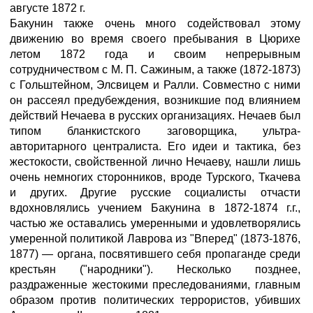
августе 1872 г.
Бакунин также очень много содействовал этому
движению во время своего пребывания в Цюрихе
летом 1872 года и своим непрерывным
сотрудничеством с М. П. Сажиным, а также (1872-1873)
с Гольштейном, Элсвицем и Ралли. Совместно с ними
он рассеял предубеждения, возникшие под влиянием
действий Нечаева в русских организациях. Нечаев был
типом бланкистского заговорщика, ультра-
авторитарного централиста. Его идеи и тактика, без
жестокости, свойственной лично Нечаеву, нашли лишь
очень немногих сторонников, вроде Турского, Ткачева
и других. Другие русские социалисты отчасти
вдохновлялись учением Бакунина в 1872-1874 г.г.,
частью же оставались умеренными и удовлетворялись
умеренной политикой Лаврова из "Вперед" (1873-1876,
1877) — органа, посвятившего себя пропаганде среди
крестьян ("народники"). Несколько позднее,
раздраженные жестокими преследованиями, главным
образом против политических террористов, убивших