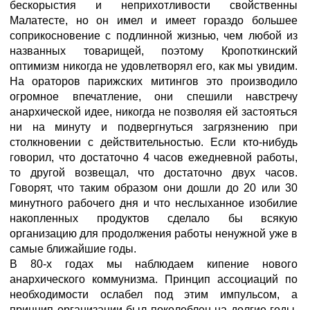
бескорыстия и неприхотливости свойственны
Малатесте, но он имел и имеет гораздо большее
соприкос­новение с подлинной жизнью, чем любой из
названных товарищей, поэтому Кропоткинский
оптимизм никогда не удовлетворял его, как мы увидим.
На ораторов парижских митингов это производило
огромное впечатление, они спешили навстречу
анархической идее, никогда не позволяя ей застояться
ни на минуту и подвергнуться загрязнению при
столкновении с действительностью. Если кто-нибудь
говорил, что достаточно 4 часов ежедневной работы,
то другой возвещал, что достаточно двух часов.
Говорят, что таким образом они дошли до 20 или 30
минутного рабочего дня и что неслыханное изобилие
накопленных продуктов сделало бы всякую
организацию для продолжения работы ненужной уже в
самые ближайшие годы.
В 80-х годах мы наблюдаем кипение нового
анархического коммунизма. Принцип ассоциаций по
необходимости ослабел под этим импульсом, а
принцип организации был поколеблен на долгие годы.