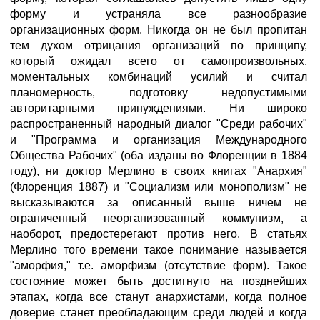
форму и устраняла все разнообразие
организационных форм. Никогда он не был пропитан
тем духом отрицания организаций по принципу,
который ожидал всего от самопроизвольных,
моменталь­ных комбинаций усилий и считал
планомерность, подготовку недопустимыми
авторитарными принуждениями. Ни широко
распространенный народный диалог "Среди рабочих"
и "Программа и организация Международного
Общества Рабочих" (оба изданы во Флоренции в 1884
году), ни доктор Мерлино в своих книгах "Анархия"
(Флоренция 1887) и "Социализм или монополизм" не
высказываются за описанный выше ничем не
ограниченный неорганизованный коммунизм, а
наоборот, предостерегают против него. В статьях
Мерлино того времени такое понимание называется
"аморфия," т.е. аморфизм (отсутствие форм). Такое
состояние может быть достигнуто на позднейших
этапах, когда все станут анархистами, когда полное
доверие станет преобладающим среди людей и когда