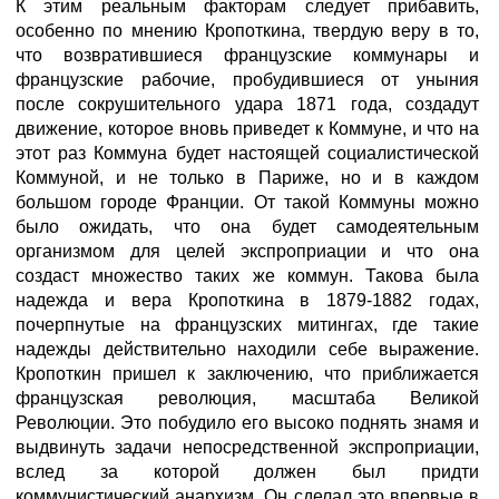
К этим реальным факторам следует прибавить,
особенно по мнению Кропоткина, твердую веру в то,
что возвратившиеся французские коммунары и
французские рабочие, пробудившиеся от уныния
после сокрушительного удара 1871 года, создадут
движение, которое вновь приведет к Коммуне, и что на
этот раз Коммуна будет настоящей социалистической
Коммуной, и не только в Париже, но и в каждом
большом городе Франции. От такой Коммуны можно
было ожидать, что она будет самодеятельным
организмом для целей экспроприации и что она
создаст множество таких же коммун. Такова была
надежда и вера Кропоткина в 1879-1882 годах,
почерпнутые на французских митингах, где такие
надежды действительно находили себе выражение.
Кропоткин пришел к заключению, что приближается
французская революция, масштаба Великой
Революции. Это побудило его высоко поднять знамя и
выдвинуть задачи непосредственной экспроприации,
вслед за которой должен был придти
коммунистический анархизм. Он сделал это впервые в