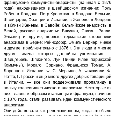
французские коммунисты-анархисты (начиная с 1876
года), находившиеся в швейцарском изгнании: Поль
Робен в Лондоне, Петр Кропоткин в Лондоне, Бельгии,
Швейцарии, Франции и Испании, в Женеве, в Лондоне
и вблизи Женевы, в Савойе; бельгийские анархисты в
Вевей, русские анархисты: Бакунин, Сажин, Ралли,
Эльсвиц и другие, первые германские сторонники
анархизма в Берне: Рейнсдорф, Эмиль Вернер, Ринке
и другие, приблизительно с 1876 г. Эти люди и многие
другие, имена которых достойны упоминания —
Швицгебель, Шпихигер, Луи Пинди (член парижской
Коммуны), Мораго, Сориано, Франциско Томас, А.
Лоренцо в Испании, Ф. С. Мерлино, А. Фаджиоли, Ф.
Натто, Г. Грасси и еще много других добрых товарищей
в Италии, — все они поддерживали пропаганду в
пользу коллективистического анархизма. Некоторые из
них, главным образом итальянцы и французы, начиная
с 1876 года, стали развивать идеи коммунистического
анархизма.
Они действовали как революционеры, когда это было