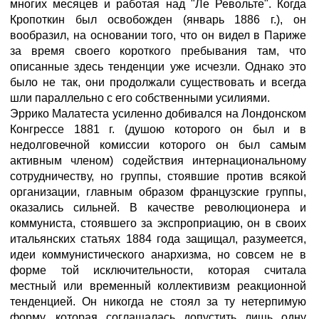
многих месяцев и работая над "Ле Револьте". Когда
Кропоткин был освобожден (январь 1886 г.), он
вообразил, на основании того, что он видел в Париже
за время своего короткого пребывания там, что
описанные здесь тенденции уже исчезли. Однако это
было не так, они продолжали существовать и всегда
шли параллельно с его собственными усилиями.
Эррико Малатеста усиленно добивался на Лондонском
Конгрессе 1881 г. (душою которого он был и в
недолговечной комиссии которого он был самым
активным членом) содействия интернациональному
сотрудничеству, но группы, стоявшие против всякой
организации, главным образом французские группы,
оказались сильней. В качестве революционера и
коммуниста, стоявшего за экспроприацию, он в своих
итальянских статьях 1884 года защищал, разумеется,
идеи коммунистического анархизма, но совсем не в
форме той исключительности, которая считала
местный или временный коллективизм реакционной
тенденцией. Он никогда не стоял за ту нетерпимую
форму, которая соглашалась допустить лишь одну