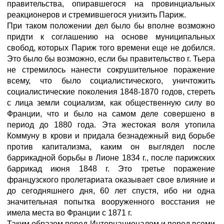
правительства, опиравшегося на провинциальных
реакционеров и стремившегося унизить Париж.
При таком положении дел было бы вполне возможно
придти к соглашению на основе муниципальных
свобод, которых Париж того времени еще не добился.
Это было бы возможно, если бы правительство г. Тьера
не стремилось нанести сокрушительное поражение
всему, что было социалистического, уничтожить
социалистические поколения 1848-1870 годов, стереть
с лица земли социализм, как об­щественную силу во
Франции, что и было на самом деле совершено в
период до 1880 года. Эта жестокая воля утопила
Коммуну в крови и придала безнадежный вид борьбе
против капитализма, каким он выглядел после
баррикадной борьбы в Лионе 1834 г., после парижских
баррикад июня 1848 г. Это третье поражение
французского пролетариата оказывает свое влияние и
до сегодняшнего дня, 60 лет спустя, ибо ни одна
значительная попытка вооруженного восстания не
имела места во Франции с 1871 г.
Таким образом перед Интернационалом и перед всеми