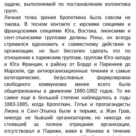
задаче, выполняемой по постановлению коллектива
групп.
Личная точка зрения Кропоткина была совсем не
такова. В тесном контакте с юрскими секциями и
французскими секциями Юга, Востока, лионскими и
сент-этьенскими группами долины Роны, он всегда
стремился вдохновить к совместному действию и
организации, но был бессилен сделать это по
отношению к парижским группам, группам Юго-запада
и Юга Франции, к району от Бордо и Пиренеев до
Марселя, где антиорганизационные течения и самые
категорические, безусловные формулировки
свободного коммунизма менее всего были
общепризнанны в движении 1880-1882 годов. То же
самое еще в большой степени наблюдалось в годы
1883-1885, когда Кропоткин, Готье и пропагандисты
Лиона и Сент-Этьена были в тюрьме, а Жан Грав,
никогда не бывший организатором, но никогда не
стоявший за полное отрицание организации,
отсутствовал в Париже, живя в Женеве в течение