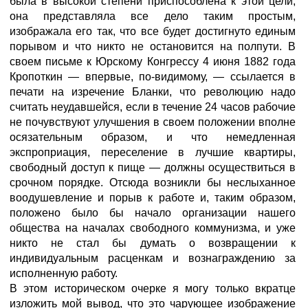
была в высокой степени приспособлена к этой цели,
она представляла все дело таким простым,
изображала его так, что все будет достигнуто единым
порывом и что никто не остановится на полпути. В
своем письме к Юрскому Конгрессу 4 июня 1882 года
Кропоткин — впервые, по-видимому, — ссылается в
печати на изречение Бланки, что революцию надо
считать неудавшейся, если в течение 24 часов рабочие
не почувствуют улучшения в своем положении вполне
осязательным образом, и что немедленная
экспроприация, переселение в лучшие квартиры,
свободный доступ к пище — должны осуществиться в
срочном порядке. Отсюда возникли бы неслыханное
воодушевление и порыв к работе и, таким образом,
положено было бы начало организации нашего
общества на началах свободного коммунизма, и уже
никто не стал бы думать о возвращении к
индивидуальным расценкам и вознаграждению за
испол­ненную работу.
В этом историческом очерке я могу только вкратце
изложить мой вывод, что это чарующее изображение