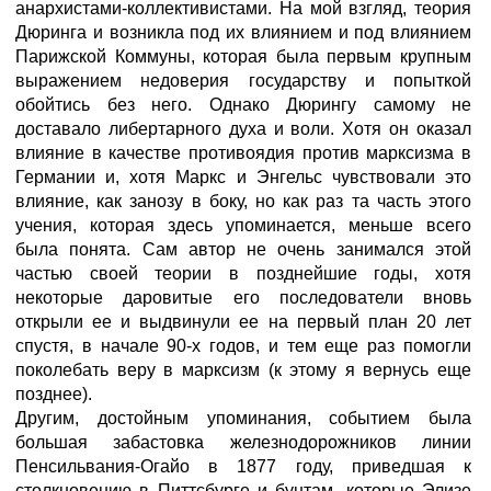
анархистами-коллективистами. На мой взгляд, теория
Дюринга и возникла под их влиянием и под влиянием
Парижской Коммуны, которая была первым крупным
выражением недоверия государству и попыткой
обойтись без него. Однако Дюрингу самому не
доставало либертарного духа и воли. Хотя он оказал
влияние в качестве противоядия против марксизма в
Германии и, хотя Маркс и Энгельс чувствовали это
влияние, как занозу в боку, но как раз та часть этого
учения, которая здесь упоминается, меньше всего
была понята. Сам автор не очень занимался этой
частью своей теории в позднейшие годы, хотя
некоторые даровитые его последователи вновь
открыли ее и выдвинули ее на первый план 20 лет
спустя, в начале 90-х годов, и тем еще раз помогли
поколебать веру в марксизм (к этому я вернусь еще
позднее).
Другим, достойным упоминания, событием была
большая забастовка железнодорожников линии
Пенсильвания-Огайо в 1877 году, приведшая к
столкновению в Питтсбурге и бунтам, которые Элизе