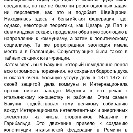
соединены, но где не было ни революционных задач,
ни перспектив, как это и подобает Швейцарии.
Находилась здесь и бельгийская федерация, где,
однако, некоторые теоретики, как Цезарь де Пап и
фламандская секция, проделали обратную эволюцию в
направлении к коммунизму, а затем к политическому
социализму. Та же ретроградная эволюция имела
место и в Голландии. Сочувствующие были также в
тайных секциях юга Франции.
Затем здесь был Бакунин, который немедленно понял
всю огромность поражения, но сохранил бодрость духа
и оказал очень большую услугу делу в 1871-1872 г.г.
своей защитой дела коммуны и Интернационала
против низких нападок Мадзини в его речах к
итальянскому юношеству и рабочим. Этим самым
Бакунин содействовал тому великому собиранию
вокруг Интернационала интеллигентных и энергичных
элементов из числа сторонников Мадзини и
Гарибальди. Это движение привело к созданию
конституции итальянской федерации в Ремини в