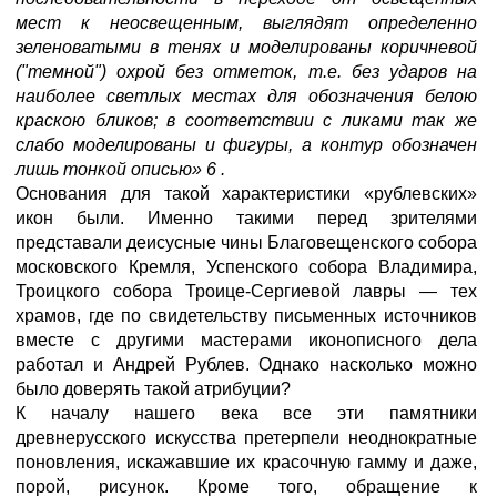
мест к неосвещенным, выглядят определенно
зеленоватыми в тенях и моделированы коричневой
("темной") охрой без отметок, т.е. без ударов на
наиболее светлых местах для обозначения белою
краскою бликов; в соответствии с ликами так же
слабо моделированы и фигуры, а контур обозначен
лишь тонкой описью» 6 .
Основания для такой характеристики «рублевских»
икон были. Именно такими перед зрителями
представали деисусные чины Благовещенского собора
московского Кремля, Успенского собора Владимира,
Троицкого собора Троице-Сергиевой лавры — тех
храмов, где по свидетельству письменных источников
вместе с другими мастерами иконописного дела
работал и Андрей Рублев. Однако насколько можно
было доверять такой атрибуции?
К началу нашего века все эти памятники
древнерусского искусства претерпели неоднократные
поновления, искажавшие их красочную гамму и даже,
порой, рисунок. Кроме того, обращение к