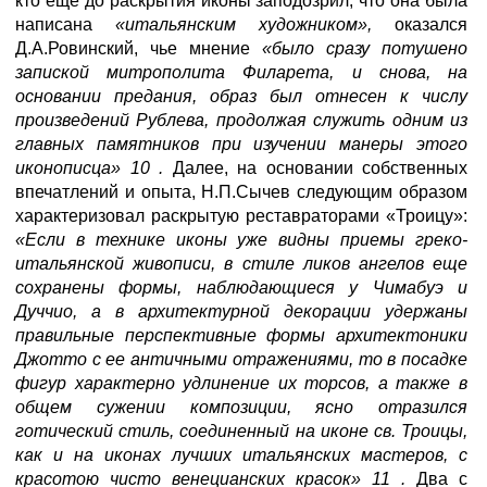
кто еще до раскрытия иконы заподозрил, что она была
написана
«итальянским художником»,
оказался
Д.А.Ровинский, чье мнение
«было сразу потушено
запиской митрополита Филарета, и снова, на
основании предания, образ был отнесен к числу
произведений Рублева, продолжая служить одним из
главных памятников при изучении манеры этого
иконописца» 10 .
Далее, на основании собственных
впечатлений и опыта, Н.П.Сычев следующим образом
характеризовал раскрытую реставраторами «Троицу»:
«Если в технике иконы уже видны приемы греко-
итальянской живописи, в стиле ликов ангелов еще
сохранены формы, наблюдающиеся у Чимабуэ и
Дуччио, а в архитектурной декорации удержаны
правильные перспективные формы архитектоники
Джотто с ее античными отражениями, то в посадке
фигур характерно удлинение их торсов, а также в
общем сужении композиции, ясно отразился
готический стиль, соединенный на иконе св. Троицы,
как и на иконах лучших итальянских мастеров, с
красотою чисто венецианских красок» 11 .
Два с