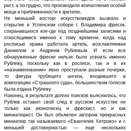
рост, а по-грудно, что производило впечатление особой
мощи и приближенности к зрителю.
Не меньший восторг искусствоведов вызвало и
открытие в Успенском соборе г. Владимира фресок,
сохранившихся кое-где под позднейшими записями и
относящимися именно к тому времени, когда над
росписью храма работала артель, возглавляемая
Даниилом и Андреем Рублевым. И если все
обнаруженные фрески нельзя было усвоить именно
Рублеву, поскольку как в росписи, так и в их
«назнаменовании» явно проступали разные почерки,
то фигура трубящего ангела, входившего в
композицию «Страшного суда», большинством голосов
была отдана Рублеву.
Наконец, в результате долгих поисков выяснилось, что
Рублев оставил свой след в русском искусстве не
только как иконописец и фрескист, но и как
миниатюрист. Он был объявлен автором прекрасных
миниатюр так называемого «Евангелия Хитрово» и с
меньшей достоверностью — еще нескольких