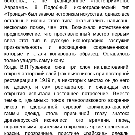
божества, а не традиционное «гостеприимство
Авраама». 8 Подобный иконографический тип
«Троицы» был знаком историкам искусства, однако все
остальные иконы этого типа оказывались написаны
несколько позже, чем эта. Возникало естественное
предположение, что прославленный мастер первым
ввел этот тип в русскую иконографию, заслужив
признательность и восхищение современников,
которые и стали копировать образец. Оставалось
только увидеть саму икону.
Когда В.П.Гурьянов, сняв три слоя напластований,
открыл авторский слой (как выяснилось при повторной
реставрации в 1919 г., в некоторых местах он до него
не дошел), и сам реставратор, и очевидцы его
открытия испытали настоящее потрясение. Вместо
темных, «дымных» тонов темнооливкового вохрения
ликов и сдержанной, суровой коричнево-красной
гаммы одежд, столь привычной глазу знатока
древнерусской иконописи того времени, перед
пораженными зрителями открылись яркие солнечные
краски, прозрачные, поистине «райские» одежды