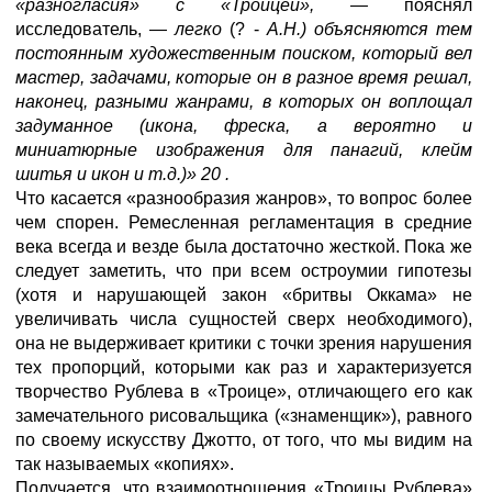
«разногласия» с «Троицей», —
пояснял
исследователь, —
легко
(? -
А.Н.) объясняются тем
постоянным художественным поиском, который вел
мастер, задачами, которые он в разное время решал,
наконец, разными жанрами, в которых он воплощал
задуманное (икона, фреска, а вероятно и
миниатюрные изображения для панагий, клейм
шитья и икон и т.д.)» 20 .
Что касается «разнообразия жанров», то вопрос более
чем спорен. Ремесленная регламентация в средние
века всегда и везде была достаточно жесткой. Пока же
следует заметить, что при всем остроумии гипотезы
(хотя и нарушающей закон «бритвы Оккама» не
увеличивать числа сущностей сверх необходимого),
она не выдерживает критики с точки зрения нарушения
тех пропорций, которыми как раз и характеризуется
творчество Рублева в «Троице», отличающего его как
замечательного рисовальщика («знаменщик»), равного
по своему искусству Джотто, от того, что мы видим на
так называемых «копиях».
Получается, что взаимоотношения «Троицы Рублева»