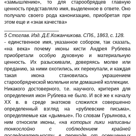
«замышлению», то для старообрядцев главную
ценность представляло имя, выделенное в ответе. Оно
получало своего рода канонизацию, приобретая при
этом еще и «знак качества»
____________________
5 Стоглав. Изд. Д.Е.Кожанчикова. СПб., 1863, с. 128.
- единственное имя, указанное собором, так сказать,
«на века» почему иконы кисти Андрея Рублева
приобретали особую духовную и материальную
ценность. Их разыскивали, доверяясь молве или
преданию, за ними охотились, их перекупали, и каждая
такая икона становилась украшением
старообрядческой молельни или домашней коллекции.
Никакого достоверного, т.е. научного, критерия для
определения икон Рублева не было. И всё же к началу
XX в. в среде знатоков сложился совершенно
определенный взгляд на «рублевские письма»,
определяемые как «дымные». По словам Гурьянова, к
ним относили иконы,
«на которых лики написаны
тонкослойно с соблюдением крайней
последовательности в переходе от освещенных