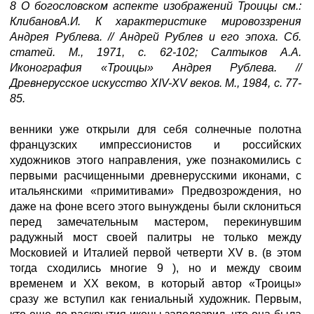
8 О богословском аспекте изображений Троицы см.:
КлибановА.И. К характеристике мировоззрения
Андрея Рублева. // Андрей Рублев и его эпоха. Сб.
статей. М., 1971, с. 62-102; Салтыков А.А.
Иконография «Троицы» Андрея Рублева. //
Древнерусское искусство XIV-XV веков. М., 1984, с. 77-
85.
венники уже открыли для себя солнечные полотна
французских импрессионистов и российских
художников этого направления, уже познакомились с
первыми расчищенными древнерусскими иконами, с
итальянскими «примитивами» Предвозрождения, но
даже на фоне всего этого вынуждены были склониться
перед замечательным мастером, перекинувшим
радужный мост своей палитры не только между
Московией и Италией первой четверти XV в. (в этом
тогда сходились многие 9 ), но и между своим
временем и XX веком, в который автор «Троицы»
сразу же вступил как гениальный художник. Первым,