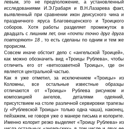
левым, это не предположение, а установленный
исследованиями И.Э.Грабаря и В.Н.Лазарева факт,
выявленный при сравнении икон деисусного чина и
праздничного яруса Благовещенского и Троицкого
соборов. Хотя работы разделяет промежуток в
двадцать с лишним лет, они
«почти точно друг друга
повторяют» 18 ,
то есть сделаны по одним и тем же
прорисям.
Совсем иначе обстоит дело с «ангельской Троицей»,
как можно обозначить вид «Троицы Рублева», чтобы
отличить его от «ветхозаветной Троицы», где он
является центральной частью.
Как я уже отметил, за исключением «Троицы» из
Коломны, все остальные известные образцы
отличаются от «Троицы» Рублева рисунком и
композицией ангелов, деталями одеяний,
присутствием на столе различной сервировки трапезы
(у «Рублевской Троицы» только одна чаша), наконец,
пейзажем, не говоря уже о манере письма и колорите.
Именно колорит резко выделяет «Троицу Рублева» из
числа остальных «ангельских», в том числе и двух ее