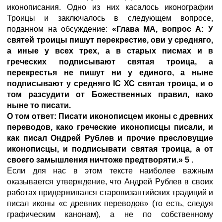
иконописания. Одно из них касалось иконографии
Троицы и заключалось в следующем вопросе,
поданном на обсуждение:
«Глава МА, вопрос А: У
святей троицы пишут перекрестие, ови у средняго,
а иные у всех трех, а в старых писмах и в
греческих подписывают святая троица, а
перекрестья не пишут ни у единого, а ныне
подписывают у средняго IC ХС святая троица, и о
том разсудити от Божественных правил, како
ныне то писати.
О том ответ: Писати иконописцем иконы с древних
переводов, како греческие иконописцы писали, и
как писал Ондрей Рублев и прочие пресловущие
иконописцы, и подписывати святая троица, а от
своего замышления ничтоже предтворяти.» 5 .
Если для нас в этом тексте наиболее важным
оказывается утверждение, что Андрей Рублев в своих
работах придерживался старовизантийских традиций и
писал иконы «с древних переводов» (то есть, следуя
графическим канонам), а не по собственному