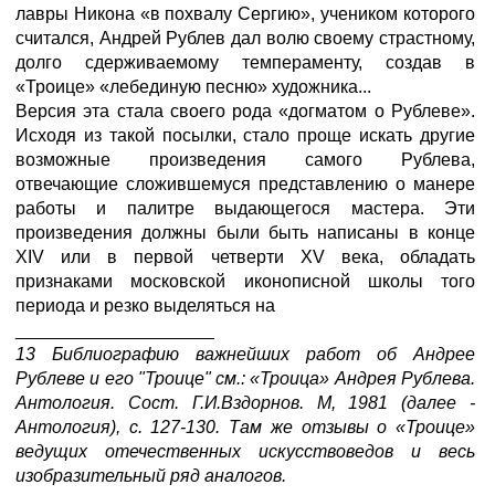
лавры Никона «в похвалу Сергию», учеником которого
считался, Андрей Рублев дал волю своему страстному,
долго сдерживаемому темпераменту, создав в
«Троице» «лебединую песню» художника...
Версия эта стала своего рода «догматом о Рублеве».
Исходя из такой посылки, стало проще искать другие
возможные произведения самого Рублева,
отвечающие сложившемуся представлению о манере
работы и палитре выдающегося мастера. Эти
произведения должны были быть написаны в конце
XIV или в первой четверти XV века, обладать
признаками московской иконописной школы того
периода и резко выделяться на
____________________
13 Библиографию важнейших работ об Андрее
Рублеве и его "Троице" см.: «Троица» Андрея Рублева.
Антология. Сост. Г.И.Вздорнов. М, 1981 (далее -
Антология), с. 127-130. Там же отзывы о «Троице»
ведущих отечественных искусствоведов и весь
изобразительный ряд аналогов.