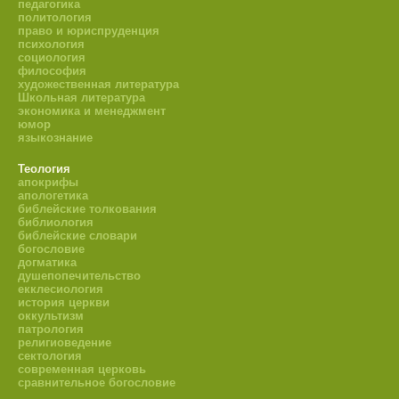
педагогика
политология
право и юриспруденция
психология
социология
философия
художественная литература
Школьная литература
экономика и менеджмент
юмор
языкознание
Теология
апокрифы
апологетика
библейские толкования
библиология
библейские словари
богословие
догматика
душепопечительство
екклесиология
история церкви
оккультизм
патрология
религиоведение
сектология
современная церковь
сравнительное богословие