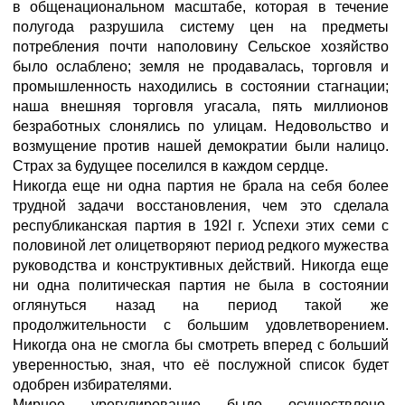
в общенациональном масштабе, которая в течение
полугода разрушила систему цен на предметы
потребления почти наполовину Сельское хозяйство
было ослаблено; земля не продавалась, торговля и
промышленность находились в состоянии стагнации;
наша внешняя торговля угасала, пять миллионов
безработных слонялись по улицам. Недовольство и
возмущение против нашей демократии были налицо.
Страх за 6удущее поселился в каждом сердце.
Никогда еще ни одна партия не брала на себя более
трудной задачи восстановления, чем это сделала
республиканская партия в 192I г. Успехи этих семи с
половиной лет олицетворяют период редкого мужества
руководства и конструктивных действий. Никогда еще
ни одна политическая партия не была в состоянии
оглянуться назад на период такой же
продолжительности с большим удовлетворением.
Никогда она не смогла бы смотреть вперед с больший
уверенностью, зная, что её послужной список будет
одобрен избирателями.
Мирное урегулирование было осуществлено.