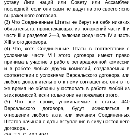
уставу Лиги наций или Совету или Ассамблеи
последней, если они сами не дадут на это своего ясно
выраженного согласия.
(3) Что Соединенные Штаты не берут на себя никаких
обязательств, проистекающих из положений части II и
части III и разделов 2—8, включая сюда часть IV и часть
XIII этого договора.
(4) Что, хотя Соединенные Штаты в соответствии с
условиями части VIII этого договора имеют право
принимать участие в работе репарационной комиссии
и в работе любых других комиссий, создаваемых в
соответствии с условиями Версальского договора или
любого дополнительного к нему соглашения, они в то
же время не обязаны участвовать в работе любой из
этих комиссий, если только они не пожелают этого.
(5) Что все сроки, упоминаемые в статье 440
Версальского договора, будут исчисляться в
отношении любого акта или желания Соединенных
Штатов начиная с даты вступления в силу настоящего
договора…
(36. Т 1. С. 492-494)