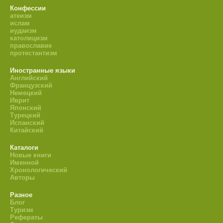
Конфессии
атеизм
ислам
иудаизм
католицизм
православие
протестантизм
Иностранные языки
Английский
Французский
Немецкий
Иврит
Японский
Турецкий
Испанский
Китайский
Каталоги
Новые книги
Именной
Хронологический
Авторы
Разное
Блог
Туризм
Рефераты