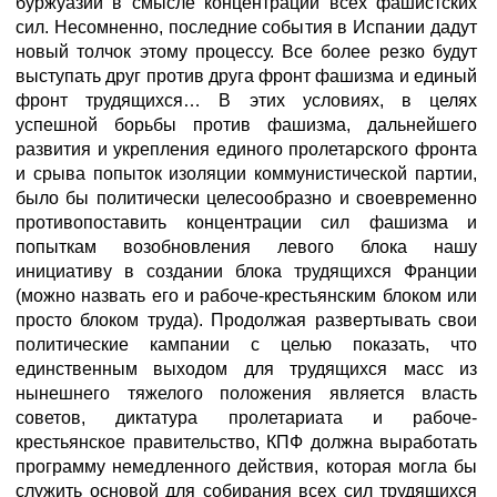
буржуазии в смысле концентрации всех фашистских
сил. Несомненно, последние события в Испании дадут
новый толчок этому процессу. Все более резко будут
выступать друг против друга фронт фашизма и единый
фронт трудящихся… В этих условиях, в целях
успешной борьбы против фашизма, дальнейшего
развития и укрепления единого пролетарского фронта
и срыва попыток изоляции коммунистической партии,
было бы политически целесообразно и своевременно
противопоставить концентрации сил фашизма и
попыткам возобновления левого блока нашу
инициативу в создании блока трудящихся Франции
(можно назвать его и рабоче-крестьянским блоком или
просто блоком труда). Продолжая развертывать свои
политические кампании с целью показать, что
единственным выходом для трудящихся масс из
нынешнего тяжелого положения является власть
советов, диктатура пролетариата и рабоче-
крестьянское правительство, КПФ должна выработать
программу немедленного действия, которая могла бы
служить основой для собирания всех сил трудящихся