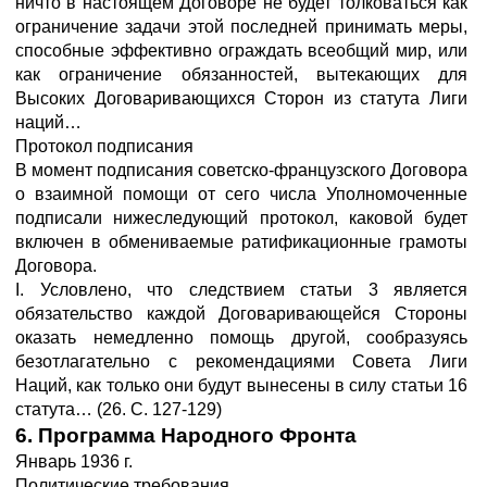
ничто в настоящем Договоре не будет толковаться как
ограничение задачи этой последней принимать меры,
способные эффективно ограждать всеобщий мир, или
как ограничение обязанностей, вытекающих для
Высоких Договаривающихся Сторон из статута Лиги
наций…
Протокол подписания
В момент подписания советско-французского Договора
о взаимной помощи от сего числа Уполномоченные
подписали нижеследующий протокол, каковой будет
включен в обмениваемые ратификационные грамоты
Договора.
I. Условлено, что следствием статьи 3 является
обязательство каждой Договаривающейся Стороны
оказать немедленно помощь другой, сообразуясь
безотлагательно с рекомендациями Совета Лиги
Наций, как только они будут вынесены в силу статьи 16
статута… (26. С. 127-129)
6. Программа Народного Фронта
Январь 1936 г.
Политические требования