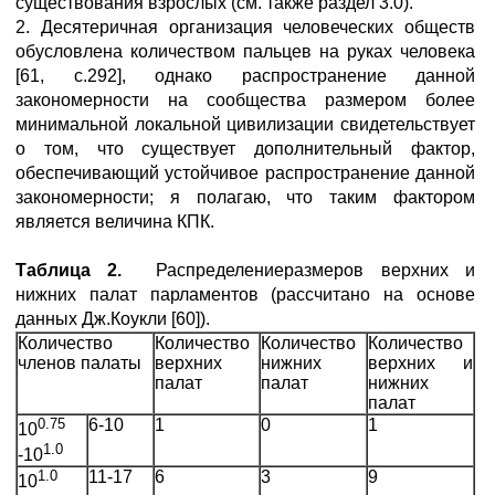
существования взрослых (см. также раздел 3.0).
2. Десятеричная организация человеческих обществ
обусловлена количеством пальцев на руках человека
[61, с.292], однако распространение данной
закономерности на сообщества размером более
минимальной локальной цивилизации свидетельствует
о том, что существует дополнительный фактор,
обеспечивающий устойчивое распространение данной
закономерности; я полагаю, что таким фактором
является величина КПК.
Таблица 2.
Распределениеразмеров верхних и
нижних палат парламентов (рассчитано на основе
данных Дж.Коукли [60]).
Количество
Количество
Количество
Количество
членов палаты
верхних
нижних
верхних и
палат
палат
нижних
палат
0.75
6-10
1
0
1
10
1.0
-10
1.0
11-17
6
3
9
10