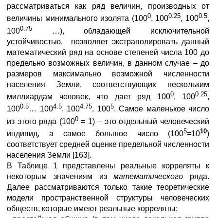
рассматриваться как ряд величин, производных от
0
0.25
0.5
величины минимального изолята (100
, 100
, 100
,
0.75
100
…), обладающей исключительной
устойчивостью, позволяет экстраполировать данный
математический ряд на основе степеней числа 100 до
предельно возможных величин, в данном случае – до
размеров максимально возможной численности
населения Земли, соответствующих нескольким
0
0.25
миллиардам человек, что дает ряд 100
, 100
,
0.5
4.5
4.75
5
100
… 100
, 100
, 100
. Самое маленькое число
0
из этого ряда (100
= 1) – это отдельный человеческий
5
10
индивид, а самое большое число (100
=10
)
соответствует средней оценке предельной численности
населения Земли [163].
В Таблице 1 представлены реальные корреляты к
некоторым значениям из
математического
ряда.
Далее рассматриваются только такие теоретические
модели пространственной структуры человеческих
обществ, которые имеют реальные корреляты: