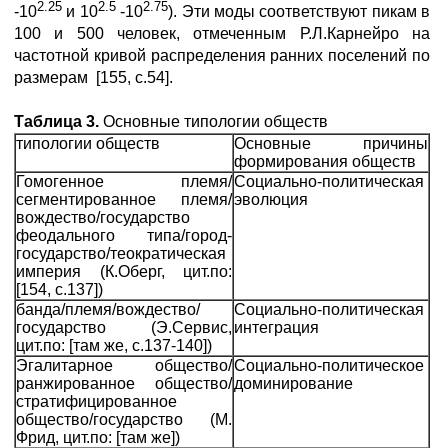
2.25
2.5
2.75
-10
и 10
-10
). Эти моды соответствуют пикам в
100 и 500 человек, отмеченным Р.Л.Карнейро на
частотной кривой распределения ранних поселений по
размерам [155, с.54].
Таблица 3.
Основные типологии обществ
типологии обществ
Основные причины
формирования обществ
Гомогенное племя/
Социально-политическая
сегментированное племя/
эволюция
вождество/государство
феодального типа/город-
государство/теократическая
империя (К.Оберг, цит.по:
[154, с.137])
банда/племя/вождество/
Социально-политическая
государство (Э.Сервис,
интеграция
цит.по: [там же, с.137-140])
Эгалитарное общество/
Социально-политическое
ранжированное общество/
доминирование
стратифицированное
общество/государство (М.
Фрид, цит.по: [там же])