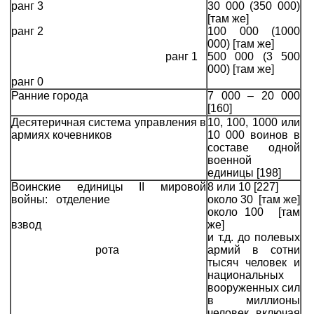
ранг 3
30 000 (350 000)
[там же]
ранг 2
100 000 (1000
000) [там же]
ранг 1
500 000 (3 500
000) [там же]
ранг 0
Ранние города
7 000 – 20 000
[160]
Десятеричная система управления в
10, 100, 1000 или
армиях кочевников
10 000 воинов в
составе одной
военной
единицы [198]
Воинские единицы II мировой
8 или 10 [227]
войны: отделение
около 30 [там же]
около 100 [там
взвод
же]
и т.д. до полевых
рота
армий в сотни
тысяч человек и
национальных
вооруженных сил
в миллионы
человек, включая