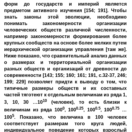
форм до государств и империй является
предметом активного изучения [154; 191]. Чтобы
знать законы этой эволюции, необходимо
понимать закономерности организации
человеческих обществ различной численности,
например закономерности формирования более
крупных сообществ на основе более мелких путем
иерархической организации управления [там же].
Ниже показано, что сравнительный анализ данных
о размерах и территориальной организации
разных обществ и организаций от древности до
современности [143; 155;
160; 161; 191, с.32-37, 246;
199; 229] позволяет придти к выводу о том, что
типичные размеры обществ и их составных
частей тяготеют к отдельным величинам из ряда 1,
10
3, 10, 30 …10
(человек), то есть близки к
0
0.25
0.5
0.75
величинам из ряда 100
, 100
, 100
, 100
…
5
100
. Показано, что величина в 100 человек
соответствует размерам того круга людей,
индивидуальное поведение которых взрослый