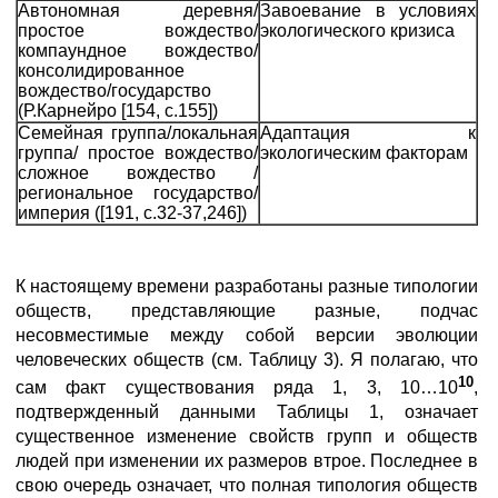
Автономная деревня/
Завоевание в условиях
простое вождество/
экологического кризиса
компаундное вождество/
консолидированное
вождество/государство
(Р.Карнейро [154, с.155])
Семейная группа/локальная
Адаптация к
группа/ простое вождество/
экологическим факторам
сложное вождество /
региональное государство/
империя ([191, с.32-37,246])
К настоящему времени разработаны разные типологии
обществ, представляющие разные, подчас
несовместимые между собой версии эволюции
человеческих обществ (см. Таблицу 3). Я полагаю, что
10
сам факт существования ряда 1, 3, 10…10
,
подтвержденный данными Таблицы 1, означает
существенное изменение свойств групп и обществ
людей при изменении их размеров втрое. Последнее в
свою очередь означает, что полная типология обществ