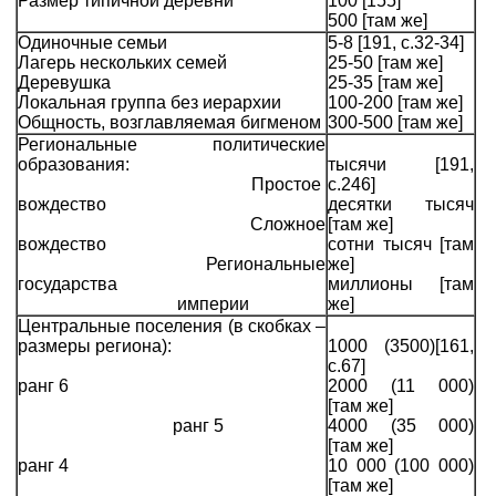
Размер типичной деревни
100 [155]
500 [там же]
Одиночные семьи
5-8 [191, с.32-34]
Лагерь нескольких семей
25-50 [там же]
Деревушка
25-35 [там же]
Локальная группа без иерархии
100-200 [там же]
Общность, возглавляемая бигменом
300-500 [там же]
Региональные политические
образования:
тысячи [191,
Простое
с.246]
вождество
десятки тысяч
Сложное
[там же]
вождество
сотни тысяч [там
Региональные
же]
государства
миллионы [там
империи
же]
Центральные поселения (в скобках –
размеры региона):
1000 (3500)[161,
с.67]
ранг 6
2000 (11 000)
[там же]
ранг 5
4000 (35 000)
[там же]
ранг 4
10 000 (100 000)
[там же]