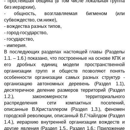
- простейшая община (в том числе локальная группа
без иерархии),
- общность, возглавляемая бигменом (или
субвождество, см.ниже),
- вождества разных типов,
- город-государство,
- государство,
- империя.
В последующих разделах настоящей главы (Разделы
1.1. – 1.6.) показано, что построенные на основе КПК и
его дробных единиц модели пространственной
организации групп и обществ позволяют понять
особенности организации самых разных структур -
организацию автономных деревень (Раздел 1.1),
десятеричное деление размеров территорий (Раздел
1.2.), закономерности территориального
распределения сети компактных поселений,
описанные В.Кристаллером (Раздел 1.3.), феномен
городской революции, описанный В.Г.Чайлдом (Раздел
1.4.), иерархию внутренней организации вождеств и
другие явления (Раздел 1.5., Раздел 1.6.; Приложение