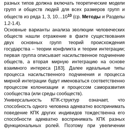
разных типов должна включать теоретические модели
групп и обществ людей для всех размеров групп и
10
обществ из ряда 1, 3, 10…10
(ср.
Методы
и Разделы
1.2-1.4).
Основные варианты анализа эволюции человеческих
обществ нашли отражение в факте существования
двух основных групп теорий происхождения
государства – теории конфликта и теории интеграции;
первая группа описывает насильственное подчинение
обществ, а вторая мирную интеграцию на основе
взаимного интереса [183]. Далее идеальные типы
процесса насильственного подчинения и процесса
мирной интеграции будут именоваться соответственно
процессом колонизации и процессом саморазвития
сообщества (или среды сообществ).
Универсальность КПК-структур означает, что
способность одного человека адекватно воспринимать
поведение КПК других индивидов тождественна его
способности адекватно воспринимать КПК разных
функциональных ролей. Поэтому при увеличении