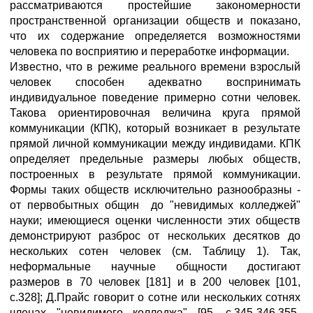
рассматриваются простейшие закономерности
пространственной организации обществ и показано,
что их содержание определяется возможностями
человека по восприятию и переработке информации.
Известно, что в режиме реального времени взрослый
человек способен адекватно воспринимать
индивидуальное поведение примерно сотни человек.
Такова ориентировочная величина круга прямой
коммуникации (КПК), который возникает в результате
прямой личной коммуникации между индивидами. КПК
определяет предельные размеры любых обществ,
построенных в результате прямой коммуникации.
Формы таких обществ исключительно разнообразны -
от первобытных общин до "невидимых колледжей"
науки; имеющиеся оценки численности этих обществ
демонстрируют разброс от нескольких десятков до
нескольких сотен человек (см. Таблицу 1). Так,
неформальные научные общности достигают
размеров в 70 человек [181] и в 200 человек [101,
с.328]; Д.Прайс говорит о сотне или нескольких сотнях
членах "невидимого колледжа" [95, с.345-346,355-