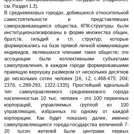
см. Раздел 1.3).
В средневековых городах, добившихся относительной
самостоятельности и представлявших
саморазвивающиеся общества, КПК-структуры были
институционализированы в форме множества общин,
братств, гильдий и т.п. структур, которые
формировались на базе прямой личной коммуникации
индивидов, являвшихся членами таких обществ; эти
ассоциации были коллективными субъектами
самоуправления, в каждом городе формировавшими
правящую верхушку размером от нескольких десятков
до нескольких сотен человек [16, т.2, с.468-475; 204;
237б, с.289-293, 1322-1335]. Простейший идеальный
тип самоуправляемого средневекового города
населенностью 10 тыс. человек - это 100 первичных
корпораций, управляемых группой из 100
управляющих, избранных по одному от каждой
корпорации. Как будет показано далее, именно
самоуправляющиеся города-государства величиной 7-
20 тысяч жителей были центрами первых