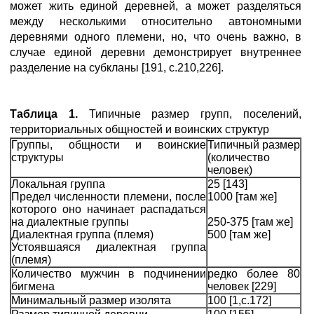
может жить единой деревней, а может разделяться
между несколькими относительно автономными
деревнями одного племени, но, что очень важно, в
случае единой деревни демонстрирует внутреннее
разделение на субкланы [191, с.210,226].
Таблица 1.
Типичные размер групп, поселений,
территориальных общностей и воинских структур
Группы, общности и воинские
Типичный размер
структуры
(количество
человек)
Локальная группа
25 [143]
Предел численности племени, после
1000 [там же]
которого оно начинает распадаться
на диалектные группы
250-375 [там же]
Диалектная группа (племя)
500 [там же]
Устоявшаяся диалектная группа
(племя)
Количество мужчин в подчинении
редко более 80
бигмена
человек [229]
Минимальный размер изолята
100 [1,c.172]