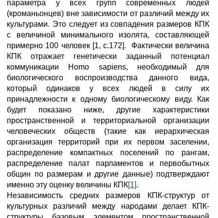
параметра у всех групп современных людей
(кроманьонцев) вне зависимости от различий между их
культурами. Это следует из совпадения размеров КПК
с величиной минимального изолята, составляющей
примерно 100 человек [1, с.172]. Фактически величина
КПК отражает генетически заданный потенциал
коммуникации Homo sapiens, необходимый для
биологического воспроизводства данного вида,
который одинаков у всех людей в силу их
принадлежности к одному биологическому виду. Как
будет показано ниже, другие характеристики
пространственной и территориальной организации
человеческих обществ (такие как иерархическая
организация территорий при их первом заселении,
распределение компактных поселений по рангам,
распределение палат парламентов и первобытных
общин по размерам и другие данные) подтверждают
именно эту оценку величины КПК
[1]
.
Независимость средних размеров КПК-структур от
культурных различий между народами делает КПК-
структуры базовым элементом пространственной