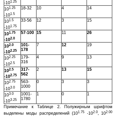
1.25
-10
1.25
18-32
10
4
14
10
1.5
-10
1.5
33-56
12
3
15
10
1.75
-10
1.75
57-100
15
11
26
10
2.0
-10
2.0
101-
7
12
19
10
178
2.25
-10
2.25
179-
4
9
13
10
316
2.5
-10
2.5
317-
2
13
15
10
562
2.75
-10
2.75
563-
0
3
3
10
1000
3.0
-10
3.0
1001-
1
0
1
10
1780
3.25
-10
Примечание к Таблице 2. Полужирным шрифтом
1.75
2.0
2.00
выделены моды распределений (10
-10
, 10