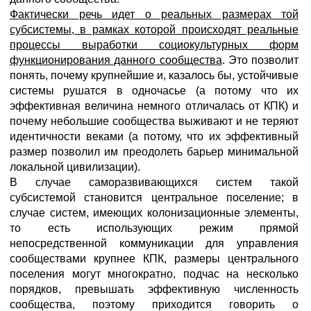
Фактически речь идет о реальных размерах той
субсистемы, в рамках которой происходят реальные
процессы выработки социокультурных форм
функционирования данного сообщества
. Это позволит
понять, почему крупнейшие и, казалось бы, устойчивые
системы рушатся в одночасье (а потому что их
эффективная величина немного отличалась от КПК) и
почему небольшие сообщества выживают и не теряют
идентичности веками (а потому, что их эффективный
размер позволил им преодолеть барьер минимальной
локальной цивилизации).
В случае саморазвивающихся систем такой
субсистемой становится центральное поселение; в
случае систем, имеющих колонизационные элементы,
то есть использующих режим прямой
непосредственной коммуникации для управления
сообществами крупнее КПК, размеры центрального
поселения могут многократно, подчас на несколько
порядков, превышать эффективную численность
сообщества, поэтому приходится говорить о