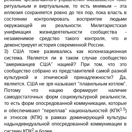
ритуальным и виртуальным, то есть мнимым – эта
иллюзия сохраняется ровно до тех пор, пока власть в
состоянии контролировать восприятие людьми
окружающей их реальности. Милитаристская
унификация жизнедеятельности сообщества -
незаменимое средство такого контроля, что и
демонстрирует история современной России.
3) США тоже развивались как колонизационная
система. Является ли в таком случае сообщество
"американцев США" нацией? При том, что это
сообщество собрано из представителей самой разной
культурной и этнической принадлежности? Да,
является. США не зря называют "плавильным котлом".
Потому что нацию формирует наличие
самодостаточных форм социокультурной реальности,
то есть форм опосредованной коммуникации, которые
1.5
и обеспечивают "переплав" национальностей (КПК
)
и этносов (КПК) в рамках доминирующей культуры
надындивидуальной опосредованной коммуникации в
2
систему КПК
и более.