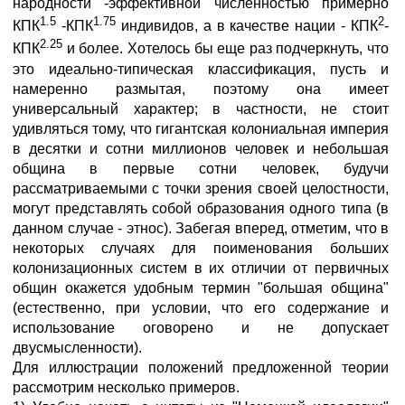
народности -эффективной численностью примерно
1.5
1.75
2
КПК
-КПК
индивидов, а в качестве нации - КПК
-
2.25
КПК
и более. Хотелось бы еще раз подчеркнуть, что
это идеально-типическая классификация, пусть и
намеренно размытая, поэтому она имеет
универсальный характер; в частности, не стоит
удивляться тому, что гигантская колониальная империя
в десятки и сотни миллионов человек и небольшая
община в первые сотни человек, будучи
рассматриваемыми с точки зрения своей целостности,
могут представлять собой образования одного типа (в
данном случае - этнос). Забегая вперед, отметим, что в
некоторых случаях для поименования больших
колонизационных систем в их отличии от первичных
общин окажется удобным термин "большая община"
(естественно, при условии, что его содержание и
использование оговорено и не допускает
двусмысленности).
Для иллюстрации положений предложенной теории
рассмотрим несколько примеров.