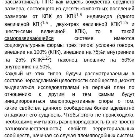
рассматривать ППС как модель вождества среднего
размера, состоящего из десяти компактных поселений
1.5
размером от КПК до КПК
индивидов (одного
1.5
1.25
величиной КПК
, двух-трех величиной КПК
и
шести-семи величиной КПК), то в такой
саморазвивающейся
системе имеются
социокультурные формы трех типов: условно говоря,
внешние на 100% (КПК), внешние на 75%и внутренние
1.25
на 25%
(
КПК
), наконец, внешние на 50%и
внутренние на 50%.
Каждый из этих типов, будучи рассматриваемым в
составе неразделимой целостности сообщества, может
выдвигаться исследователями на первый план по
отношению к другим и тем самым будут
иницииороваться малопродуктивные споры о том,
какие свойства данного сообщества более адекватно
отражают его сущность. Чтобы этого не происходило,
необходимо учитывать разнопорядковость (а не просто
разноколичественность) свойств территориальных
сообществ, начиная со случая племяподобных систем.