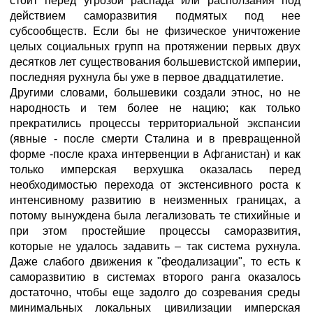
стоит перед угрозой распада или расползания под
действием саморазвития подмятых под нее
субсообществ. Если бы не физическое уничтожение
целых социальных групп на протяжении первых двух
десятков лет существования большевистской империи,
последняя рухнула бы уже в первое двадцатилетие.
Другими словами, большевики создали этнос, но не
народность и тем более не нацию; как только
прекратились процессы территориальной экспансии
(явные - после смерти Сталина и в превращенной
форме -после краха интервенции в Афганистан) и как
только имперская верхушка оказалась перед
необходимостью перехода от экстенсивного роста к
интенсивному развитию в неизменных границах, а
потому вынуждена была легализовать те стихийные и
при этом простейшие процессы саморазвития,
которые не удалось задавить – так система рухнула.
Даже слабого движения к "феодализации", то есть к
саморазвитию в системах второго ранга оказалось
достаточно, чтобы еще задолго до созревания среды
минимальных локальных цивилизации имперская