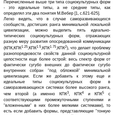
Перечисленные выше три типа социокультурных форм
- это идеальные типы, а не средние типы, как
определял эти два понятия М.Вебер [1, с.621-625].
Легко видеть, что в случае саморазвивающихся
сообществ, достигших ранга минимальной локальной
цивилизации, можно выделить пять идеально-
типических социокультурных форм, отражающих
разную меру развития опосредованной коммуникации
1.25
1.5
1.75
2
(КПК,КПК
,КПК
,КПК
,КПК
), что делает проблему
разнопорядковости свойств данной социокультурной
целостности еще более острой: весь спектр форм от
фактически сугубо внешних до фактически сугубо
внутренних собран "под обложкой" минимальной
цивилизации. Если же добавить к этому еще и
идеальные типы социокультурных форм в
саморазвивающихся системах более высокого ранга,
3
4
5
чем второй (а именно КПК
, КПК
и КПК
с
соответствующими промежуточными ступенями и
"вложенными" в них более мелкими системами), то
есть если добавить формы, представляющие "тонкую