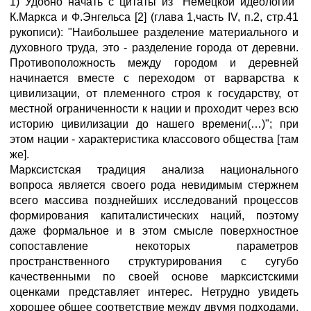
1) Удобно начать с цитаты из "Немецкой идеологии"
К.Маркса и Ф.Энгельса [2] (глава 1,часть IV, п.2, стр.41
рукописи): "Наибольшее разделение материального и
духовного труда, это - разделение города от деревни.
Противоположность между городом и деревней
начинается вместе с переходом от варварства к
цивилизации, от племенного строя к государству, от
местной ограниченности к нации и проходит через всю
историю цивилизации до нашего времени(…)"; при
этом нации - характеристика классового общества [там
же].
Марксистская традиция анализа национального
вопроса является своего рода невидимым стержнем
всего массива позднейших исследований процессов
формирования капиталистических наций, поэтому
даже формальное и в этом смысле поверхностное
сопоставление некоторых параметров
пространственного структурирования с сугубо
качественными по своей основе марксистскими
оценками представляет интерес. Нетрудно увидеть
хорошее общее соответствие между двумя подходами,