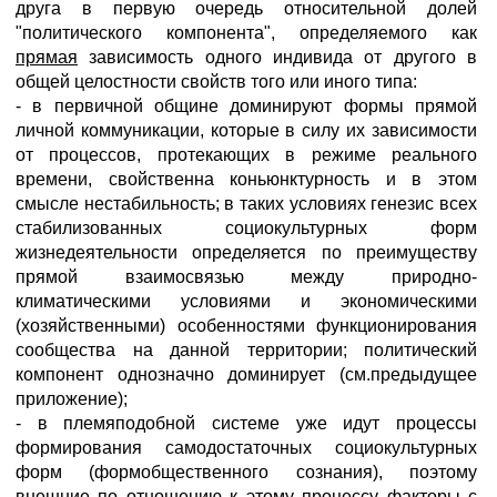
друга в первую очередь относительной долей
"политического компонента", определяемого как
прямая
зависимость одного индивида от другого в
общей целостности свойств того или иного типа:
- в первичной общине доминируют формы прямой
личной коммуникации, которые в силу их зависимости
от процессов, протекающих в режиме реального
времени, свойственна коньюнктурность и в этом
смысле нестабильность; в таких условиях генезис всех
стабилизованных социокультурных форм
жизнедеятельности определяется по преимуществу
прямой взаимосвязью между природно-
климатическими условиями и экономическими
(хозяйственными) особенностями функционирования
сообщества на данной территории; политический
компонент однозначно доминирует (см.предыдущее
приложение);
- в племяподобной системе уже идут процессы
формирования самодостаточных социокультурных
форм (формобщественного сознания), поэтому
внешние по отношению к этому процессу факторы с