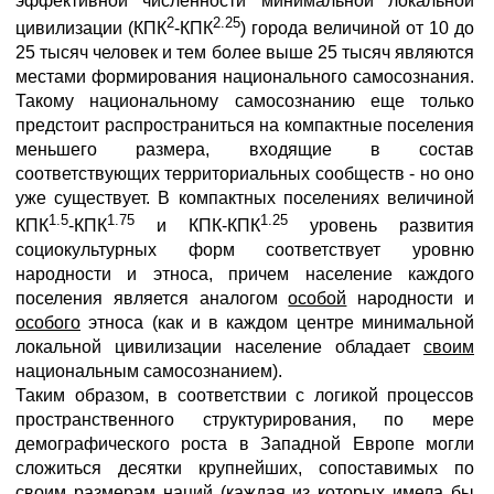
эффективной численности минимальной локальной
2
2.25
цивилизации (КПК
-КПК
) города величиной от 10 до
25 тысяч человек и тем более выше 25 тысяч являются
местами формирования национального самосознания.
Такому национальному самосознанию еще только
предстоит распространиться на компактные поселения
меньшего размера, входящие в состав
соответствующих территориальных сообществ - но оно
уже существует. В компактных поселениях величиной
1.5
1.75
1.25
КПК
-КПК
и КПК-КПК
уровень развития
социокультурных форм соответствует уровню
народности и этноса, причем население каждого
поселения является аналогом
особой
народности и
особого
этноса (как и в каждом центре минимальной
локальной цивилизации население обладает
своим
национальным самосознанием).
Таким образом, в соответствии с логикой процессов
пространственного структурирования, по мере
демографического роста в Западной Европе могли
сложиться десятки крупнейших, сопоставимых по
своим размерам наций (каждая из которых имела бы