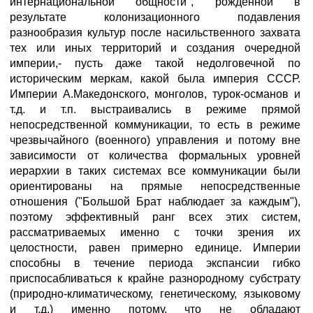
интернациональной общности", рожденной в
результате колонизационного подавления
разнообразия культур после насильственного захвата
тех или иных территорий и создания очередной
империи,- пусть даже такой недолговечной по
историческим меркам, какой была империя СССР.
Империи А.Македонского, монголов, турок-османов и
т.д. и т.п. выстраивались в режиме прямой
непосредственной коммуникации, то есть в режиме
чрезвычайного (военного) управления и потому вне
зависимости от количества формальных уровней
иерархии в таких системах все коммуникации были
ориентированы на прямые непосредственные
отношения ("Большой Брат наблюдает за каждым"),
поэтому эффективный ранг всех этих систем,
рассматриваемых именно с точки зрения их
целостности, равен примерно единице. Империи
способны в течение периода экспансии гибко
приспосабливаться к крайне разнородному субстрату
(природно-климатическому, генетическому, языковому
и т.д.) именно потому, что не обладают