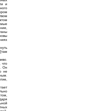
рных
ти и
ного
ером
твом
ктом
амые
ение,
отаны
новы
ниях
гнуть
[там
иво.
, что
. Он
о не
ным.
тие,
тает
льно
 том,
даря
ьной
тных