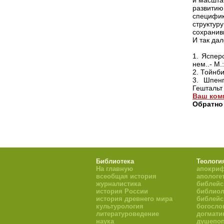
и масшта
развитию
специфику
структуру
сохранивш
И так дал
1. Яспер
нем..- М.
2. Тойнби
3. Шпен
Гештальт 
Ваш ком
Обратно
Библиотека
Теологи
На главную
апокри
всеобщая история
апологе
журналистика
библейс
история России
библиол
история древнего мира
библейс
культурология
богосло
литературоведение
догмати
наука
душепоп