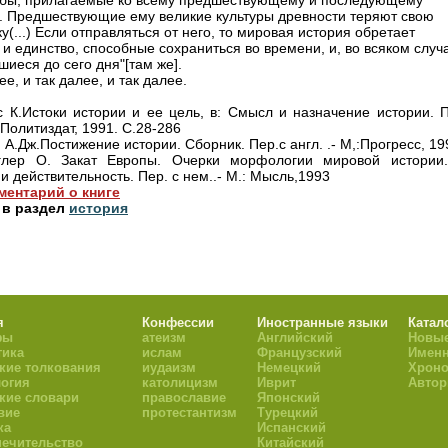
бы, прилагаемые ко всему предшествующему и последующему
. Предшествующие ему великие культуры древности теряют свою
(...) Если отправляться от него, то мировая история обретает
 и единство, способные сохраниться во времени, и, во всяком случ
иеся до сего дня"[там же].
ее, и так далее, и так далее.
с К.Истоки истории и ее цель, в: Смысл и назначение истории. П
:Политиздат, 1991. С.28-286
 А.Дж.Постижение истории. Сборник. Пер.с англ. .- М,:Прогресс, 19
глер О. Закат Европы. Очерки морфологии мировой истории.
и действительность. Пер. с нем..- М.: Мысль,1993
ментарий о книге
 в раздел
история
я
Конфессии
Иностранные языки
Катал
фы
атеизм
Английский
Новые
тика
ислам
Французский
Имен
кие толкования
иудаизм
Немецкий
Хроно
огия
католицизм
Иврит
Авто
кие словари
православие
Японский
вие
протестантизм
Турецкий
ка
Испанский
ечительство
Китайский