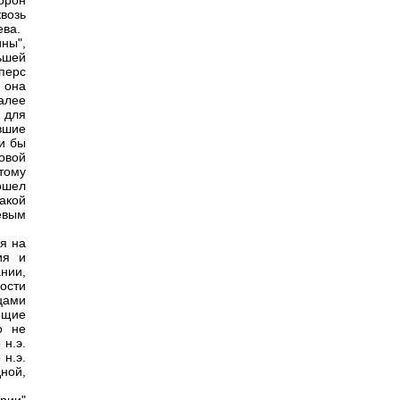
орон
возь
ева.
ны",
ьшей
перс
 она
алее
и для
ившие
ли бы
овой
 тому
зошел
акой
евым
я на
ия и
нии,
ости
цами
ющие
о не
н.э.
 н.э.
ной,