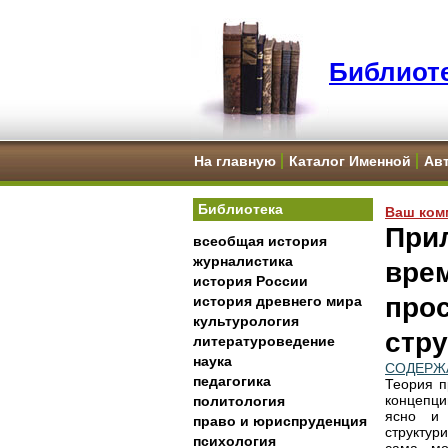
Библиоте
На главную
Каталог Именной
Ав
Библиотека
Ваш ком
При
всеобщая история
журналистика
врем
история России
про
история древнего мира
культурология
стр
литературоведение
наука
СОДЕРЖ
педагогика
Теория п
концепци
политология
ясно и 
право и юриспруденция
структур
психология