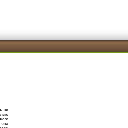
ь на
лько
ного
 она