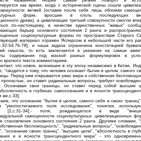
ксте названной теории "самый резкий поворот в исто
тируется как время, когда с исторической сцены сошли цивилиз
овокупности ветвей (оставив после себя лишь обломки самоце
ультурных форм, вросшие в плоть последующих ве
ционного древа), а цивилизации третьей совокупности смогли впе
ться по-настоящему, в качестве единственных "живых" сообщ
евающих барьер основного состояния 2 ранга и распространя
оценные социокультурные формы по пространствам Старого Св
твующий материал отражен Ясперсом в небольшой части его ра
с.32-54,76-78], и наша задача ограничена констатацией буквал
ний смысла, то есть заключается в указании на самые заме
нты содержания под маской разных формулировок в усло
о краткого текста комментариев.
читает, что новое, возникшее в эту эпоху независимо в Китае, Ин
, "сводится к тому, что человек осознает бытие в целом, самого с
ницы. Перед ним открывается ужас мира и собственная беспомощно
 пропастью, он ставит радикальные вопросы, требует освобожден
я. Осознавая свои границы, он ставит перед собой высшие ц
абсолютность в глубинах самосознания и в ясности трансцендент
 же,с.33].
аем, что осознание "бытия в целом, самого себя и своих границ"
з "умопостигаемого поля исследования", понятия, используе
би [2,с.31-34],- поля, рождающегося в виде "внешн
идуальной самоценности социокультурных цивилизационных фо
те становления основного состояния 2 ранга. Другими словами, "
обственная беспомощность", "радикальные вопросы", "освобожден
", "осознание своих границ", "высшие цели", "абсолютность в глу
нания и в ясности трансцендентного мира" - это одновремен