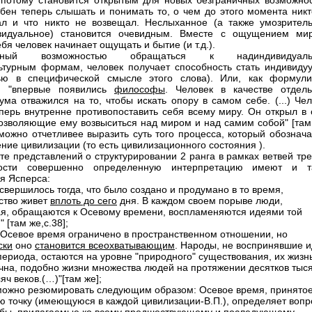
потому становится открытым для новых безграничных возможнос
бен теперь слышать и понимать то, о чем до этого момента никт
л и что никто не возвещал. Неслыханное (а также умозритель
видуальное) становится очевидным. Вместе с ощущением ми
бя человек начинает ощущать и бытие (и т.д.).
нный возможностью обращаться к надиндивидуаль
ьтурным формам, человек получает способность стать индивиду
тью в специфической смысле этого слова). Или, как формули
с, "впервые появились
философы
. Человек в качестве отдель
ума отважился на то, чтобы искать опору в самом себе. (...) Че
перь внутренне противопоставить себя всему миру. Он открыл в 
позволяющие ему возвыситься над миром и над самим собой" [там 
можно отчетливее выразить суть того процесса, который обознача
ение цивилизации (то есть цивилизационного состояния ).
сте представлений о структурировании 2 ранга в рамках ветвей тр
ности совершенно определенную интерпретацию имеют и т
я Ясперса:
 свершилось тогда, что было создано и продумано в то время,
ство живет
вплоть до сего
дня. В каждом своем порыве люди,
я, обращаются к Осевому времени, воспламеняются идеями той
)" [там же,с.38];
 Осевое время ограничено в пространственном отношении, но
ски
оно
становится всеохватывающим
. Народы, не воспринявшие 
периода, остаются на уровне "природного" существования, их жизн
чна, подобно жизни множества людей на протяжении десятков тыся
яч веков.(…)"[там же];
 можно резюмировать следующим образом: Осевое время, принятое
ю точку (имеющуюся в каждой цивилизации-В.П.), определяет воп