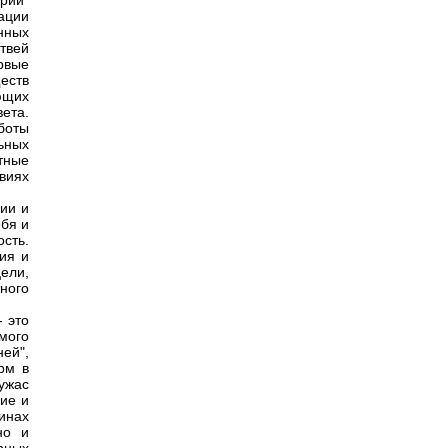
рии"
ации
нных
твей
рвые
еств
ющих
ета.
боты
ьных
тные
виях
дии и
ебя и
сть.
ия и
ели,
ного
- это
мого
ей",
рм в
ужас
ие и
бинах
но и