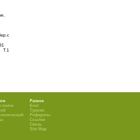
ае,
ер.с
91
 Т.1
оги
Разное
 книги
Блог
ной
Туризм
логический
Рефераты
ры
Ссылки
Связь
Site Map