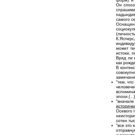
форм) и 
Он спосо
спрашива
надынди
самого се
Оснаще
социокул
(личнос
К.Яспер
индивиду
может те
истоки, 
Вряд ли 
как рожд
В контек
совокуп
замечани
"тем, что
человече
вспомина
эпохи.(...
"вначале
историче
Осевого 
неистори
сотен тыс
"все это
отправну