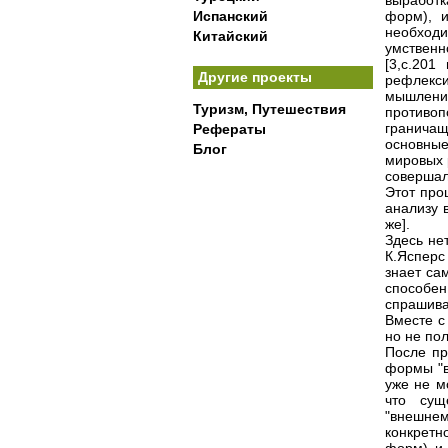
выработк
Испанский
форм), и
необход
Китайский
умственн
[3,с.201
Другие проекты
рефлекси
мышлени
Туризм, Путешествия
противоп
граничащ
Рефераты
основны
Блог
мировых 
совершал
Этот про
анализу 
же].
Здесь не
К.Ясперс
знает са
способен
спрашив
Вместе с
но не пол
После пр
формы "в
уже не м
что сущ
"внешнем
конкретн