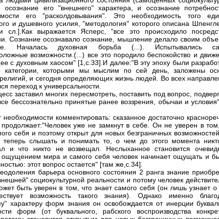
а людьми цивилизационного состояния (самоценных социокульту
 осознание его "внешнего" характера, и осознание потребнос
имости его "расколдовывания". Это необходимость того еди
ого и душевного усилия, "методология" которого описана Шпенгл
 и сл.].Как выражается Ясперс, "все это происходило посредс
и. Сознание осознавало сознание, мышление делало своим объе
е. Началась духовная борьба (...). Испытывались с
оложные возможности.(...) все это породило беспокойство и движ
ее с духовным хаосом" [1,с.33].И далее:"В эту эпоху были разраб
е категории, которыми мы мыслим по сей день, заложены ос
религий, и сегодня определяющих жизнь людей. Во всех направле
ся переход к универсальности.
цесс заставил многих пересмотреть, поставить под вопрос, подвер
все бессознательно принятые ранее воззрения, обычаи и условия"
т необходимости комментировать: сказанное достаточно краснореч
 продолжает:"Человек уже не замкнут в себе. Он не уверен в том
мого себя и поэтому открыт для новых безграничных возможностей
 теперь слышать и понимать то, о чем до этого момента никт
ал и что никто не возвещал. Неслыханное становится очевид
 ощущением мира и самого себя человек начинает ощущать и бы
ностью: этот вопрос остается" [там же,с.34]
.
еодоления барьера основного состояния 2 ранга знание приобре
нешней" социокультурной реальности и потому человек действите
ожет быть уверен в том, что знает самого себя (он лишь узнает о
ествует возможность такого знания). Однако именно благо
у" характеру форм знания он освобождается от инерции буквал
ости форм (от буквального, рабского воспроизводства конкре