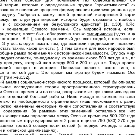
жет стать основой для понимания тех содержательных ст
й теории, которые с определенным трудом "прочитываются" ск
ованное описание процесса формирования цивилизационного др
 задачу "набросать схему некой целостной исторической карти
хему, где структура мировой истории будет отражена с наибол
 и с сохранением ее безусловного единства" [1, с.30], К.Яс
т к концепции Осевого времени. "Ось мировой истории, если
уществует, может быть обнаружена только
эмпирически
(здесь и д
автором - В.П.), как факт, значимый для всех людей, в том числе 
. Эту ось следует искать там, где возникли предпосылки, позвол
 стать таким, каков он есть; (...) тем самым для всех народов бы
общие рамки понимания их исторической значимости. Эту ось мир
ледует отнести, по-видимому, ко времени около 500 лет до н.э., к
у процессу, который шел между 800 и 200 гг. до н.э. Тогда прои
езкий поворот в истории. Появился человек такого типа, к
лся и по сей день. Это время мы вкратце будем называть Ос
 [там же,с.32].
й анализ социально-исторического процесса, который бы опиралс
льное исследование теории пространственного структурирован
и Осевого времени и на связи, раскрываемые при таком исследова
ает отдельной большой работы. Ниже, исходя не столько из важн
олько из необходимости ограничиться лишь несколькими страни
коротко намечены некоторые линии сопоставления и соответству
и содержания. За рамками этих замечаний оставлено все, чт
я к конкретным параллелям между Осевым временем 800-200 гг.до 
анственным структурированием 2 ранга в цикле 790-(530)-270 гг.до
зациях третьей совокупности ветвей (в первую очередь в запад
й и китайской цивилизациях).