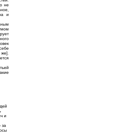
тей.
о не
ное,
ра и
ным
умом
рует
ного
ловек
себе
же].
ется
етьей
акие
идей
ь
ч и
 за
росы