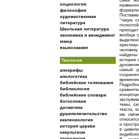
сама мо
социология
названно
формализ
философия
Поставив
художественная
"такую с
литература
полнотой
Школьная литература
приходи
вообще с
экономика и менеджмент
выделено 
юмор
христиан
языкознание
человеку
найдены 
истории с
Теология
духовном
самый р
апокрифы
сохрани
апологетика
временем"
библейские толкования
Подробны
библиология
сравните
концепци
библейские словари
заслужив
богословие
темы, ск
догматика
текста, 
душепопечительство
им связ
относитс
екклесиология
и простр
история церкви
в цивили
оккультизм
индийско
патрология