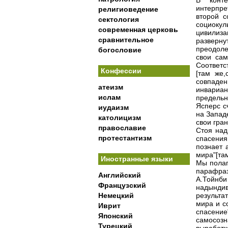
В конте
интерпре
религиоведение
второй с
сектология
социок
современная церковь
цивилиза
сравнительное
разверну
преодол
богословие
свои сам
Соответс
Конфессии
[там же,
совпаде
атеизм
инвариа
ислам
предельн
Ясперс с
иудаизм
на Западе
католицизм
свои гра
православие
Стоя над
протестантизм
спасени
познает 
мира"[там
Иностранные языки
Мы полаг
парафра
Английский
А.Тойн
Французский
надындив
Немецкий
результа
мира и с
Иврит
спасение
Японский
самосоз
Турецкий