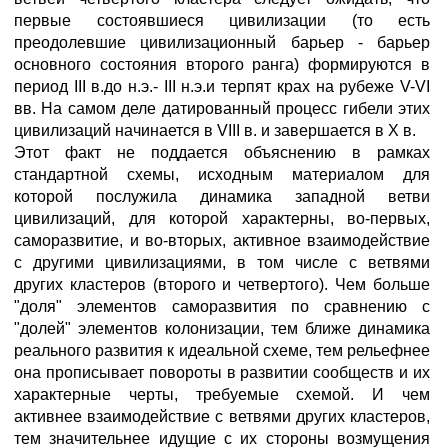
первые состоявшиеся цивилизации (то есть
преодолевшие цивилизационный барьер - барьер
основного состояния второго ранга) формируются в
период III в.до н.э.- III н.э.и терпят крах на рубеже V-VI
вв. На самом деле датированный процесс гибели этих
цивилизаций начинается в VIII в. и завершается в X в.
Этот факт не поддается объяснению в рамках
стандартной схемы, исходным материалом для
которой послужила динамика западной ветви
цивилизаций, для которой характерны, во-первых,
саморазвитие, и во-вторых, активное взаимодействие
с другими цивилизациями, в том числе с ветвями
других кластеров (второго и четвертого). Чем больше
"доля" элементов саморазвития по сравнению с
"долей" элементов колонизации, тем ближе динамика
реального развития к идеальной схеме, тем рельефнее
она прописывает повороты в развитии сообществ и их
характерные черты, требуемые схемой. И чем
активнее взаимодействие с ветвями других кластеров,
тем значительнее идущие с их стороны возмущения