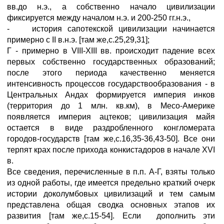
вв.до н.э., а собственно начало цивилизации
фиксируется между началом н.э. и 200-250 гг.н.э.,
- история сапотекской цивилизации начинается
примерно с II в.н.э. [там же,с.25,29,31];
Г - примерно в VIII-XIII вв. происходит падение всех
первых собственно государственных образований;
после этого периода качественно меняется
интенсивность процессов государствообразования - в
Центральных Андах формируется империя инков
(территория до 1 млн. кв.км), в Месо-Америке
появляется империя ацтеков; цивилизация майя
остается в виде раздробленного конгломерата
городов-государств [там же,с.16,35-36,43-50]. Все они
терпят крах после прихода конкистадоров в начале XVI
в.
Все сведения, перечисленные в п.п. А-Г, взяты только
из одной работы, где имеется предельно краткий очерк
истории доколумбовых цивилизаций и тем самым
представлена общая сводка основных этапов их
развития [там же,с.15-54]. Если дополнить эти