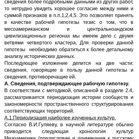
сведения более подробными данными из других работ,
то нетрудно увидеть хорошее согласие между ними и
суммой признаков в п.п.1,2,4,5. Это позволяет принять
в качестве рабочей гипотезы тезис о том, что в
месоамериканском и центральноандском
цивилизационных регионах мы имеем дело с двумя
ветвями четвертого кластера. Для проверки данной
гипотезы необходимо обратиться к более детальному
анализу исторических данных.
Последующее изложение делится на две части:
сведения, говорящие в пользу данной гипотезы и
сведения, противоречащие ей.
А. Сведения, подтверждающее рабочую гипотезу.
В соответствии с методикой, описанной в разделе 2.4,
рассматривается периодизация истории сообществ и
закономерности пространственного структурирования
соответствующих территорий.
А.1.Периодизация наиболее изученных культур.
Согласно В.И.Гуляеву, в научной литературе обычно
приводится следующая хронология культур
Мезоамерики (предисловие и примечания к русскому