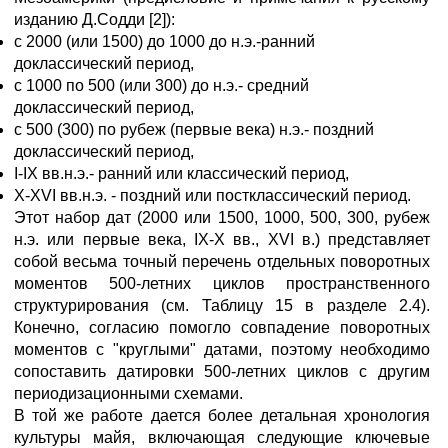
изданию Д.Содди [2]):
с 2000 (или 1500) до 1000 до н.э.-ранний
доклассический период,
с 1000 по 500 (или 300) до н.э.- средний
доклассический период,
с 500 (300) по рубеж (первые века) н.э.- поздний
доклассический период,
I-IX вв.н.э.- ранний или классический период,
X-XVI вв.н.э. - поздний или постклассический период.
Этот набор дат (2000 или 1500, 1000, 500, 300, рубеж
н.э. или первые века, IX-X вв., XVI в.) представляет
собой весьма точный перечень отдельных поворотных
моментов 500-летних циклов пространственного
структурирования (см. Таблицу 15 в разделе 2.4).
Конечно, согласию помогло совпадение поворотных
моментов с "круглыми" датами, поэтому необходимо
сопоставить датировки 500-летних циклов с другим
периодизационными схемами.
В той же работе дается более детальная хронология
культуры майя, включающая следующие ключевые