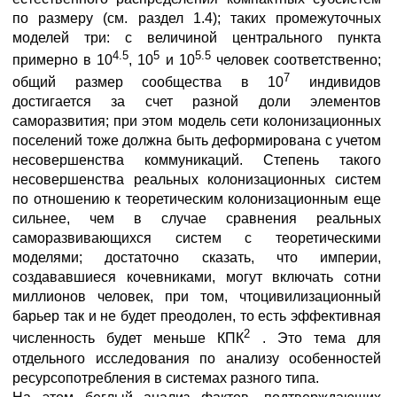
по размеру (см. раздел 1.4); таких промежуточных
моделей три: с величиной центрального пункта
4.5
5
5.5
примерно в 10
, 10
и 10
человек соответственно;
7
общий размер сообщества в 10
индивидов
достигается за счет разной доли элементов
саморазвития; при этом модель сети колонизационных
поселений тоже должна быть деформирована с учетом
несовершенства коммуникаций. Степень такого
несовершенства реальных колонизационных систем
по отношению к теоретическим колонизационным еще
сильнее, чем в случае сравнения реальных
саморазвивающихся систем с теоретическими
моделями; достаточно сказать, что империи,
создававшиеся кочевниками, могут включать сотни
миллионов человек, при том, чтоцивилизационный
барьер так и не будет преодолен, то есть эффективная
2
численность будет меньше КПК
. Это тема для
отдельного исследования по анализу особенностей
ресурсопотребления в системах разного типа.