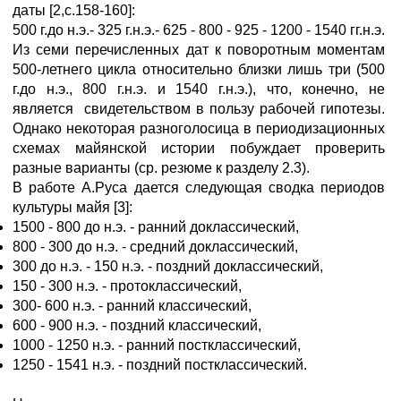
даты [2,с.158-160]:
500 г.до н.э.- 325 г.н.э.- 625 - 800 - 925 - 1200 - 1540 гг.н.э.
Из семи перечисленных дат к поворотным моментам
500-летнего цикла относительно близки лишь три (500
г.до н.э., 800 г.н.э. и 1540 г.н.э.), что, конечно, не
является свидетельством в пользу рабочей гипотезы.
Однако некоторая разноголосица в периодизационных
схемах майянской истории побуждает проверить
разные варианты (ср. резюме к разделу 2.3).
В работе А.Руса дается следующая сводка периодов
культуры майя [3]:
1500 - 800 до н.э. - ранний доклассический,
800 - 300 до н.э. - средний доклассический,
300 до н.э. - 150 н.э. - поздний доклассический,
150 - 300 н.э. - протоклассический,
300- 600 н.э. - ранний классический,
600 - 900 н.э. - поздний классический,
1000 - 1250 н.э. - ранний постклассический,
1250 - 1541 н.э. - поздний постклассический.