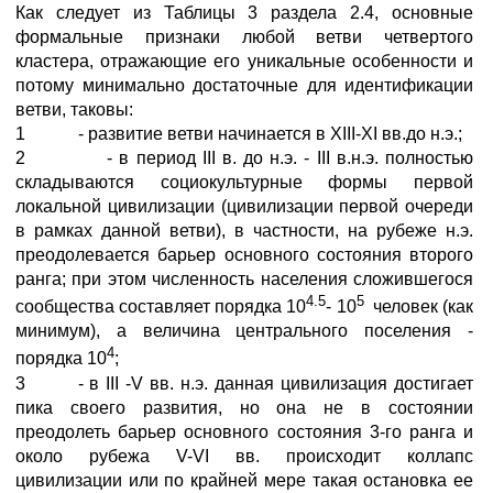
Как следует из Таблицы 3 раздела 2.4, основные
формальные признаки любой ветви четвертого
кластера, отражающие его уникальные особенности и
потому минимально достаточные для идентификации
ветви, таковы:
1 - развитие ветви начинается в XIII-XI вв.до н.э.;
2 - в период III в. до н.э. - III в.н.э. полностью
складываются социокультурные формы первой
локальной цивилизации (цивилизации первой очереди
в рамках данной ветви), в частности, на рубеже н.э.
преодолевается барьер основного состояния второго
ранга; при этом численность населения сложившегося
4.5
5
сообщества составляет порядка 10
- 10
человек (как
минимум), а величина центрального поселения -
4
порядка 10
;
3 - в III -V вв. н.э. данная цивилизация достигает
пика своего развития, но она не в состоянии
преодолеть барьер основного состояния 3-го ранга и
около рубежа V-VI вв. происходит коллапс
цивилизации или по крайней мере такая остановка ее