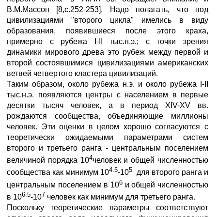
В.М.Массон [8,с.252-253]. Надо полагать, что под
цивилизациями "второго цикла" имелись в виду
образования, появившиеся после этого краха,
примерно с рубежа I-II тыс.н.э.; с точки зрения
динамики мирового древа это рубеж между первой и
второй состоявшимися цивилизациями американских
ветвей четвертого кластера цивилизаций.
Таким образом, около рубежа н.э. и около рубежа I-II
тыс.н.э. появляются центры с населением в первые
десятки тысяч человек, а в период XIV-XV вв.
рождаются сообщества, объединяющие миллионы
человек. Эти оценки в целом хорошо согласуются с
теоретически ожидаемыми параметрами систем
второго и третьего ранга - центральным поселением
4
величиной порядка 10
человек и общей численностью
4.5
5
сообщества как минимум 10
-10
для второго ранга и
6
центральным поселением в 10
и общей численностью
6.5
7
в 10
-10
человек как минимум для третьего ранга.
Поскольку теоретические параметры соответствуют