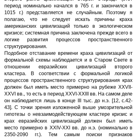
период номинально начался в 765 г. и закончился в
1015 г.) представляется не случайным. Поэтому я
полагаю, что не следует искать причины краха
американских цивилизаций только в экологическом
кризисе; системная причина заключена прежде всего в
логике развития процессов пространственного
структурирования.
Подобное отставание времени краха цивилизаций от
формальной схемы наблюдается и в Старом Свете в
отношении евразийских цивилизаций второго
кластера. В соответствии с формальной логикой
процессов пространственного структурирования крах
должен был иметь место примерно на рубеже XXVII-
XXVI вв., то есть в период XXVI-XXIII вв. На самом деле
он наблюдается лишь в конце III тыс. до н.э. [12, с.42-
43]. С точки зрения изложенной выше умозрительной
гипотезы о невзаимодействующем кластере кризис и
крах евразийских цивилизаций должен был иметь
место примерно в XXIV-XXI вв. до н.э. (номинально в
2350-2090 гг.). Тем самым поиски признаков