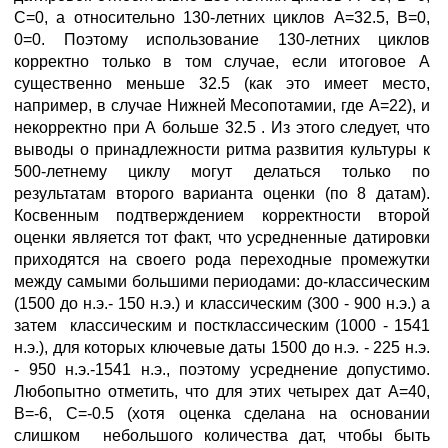
С=0, а относительно 130-летних циклов А=32.5, В=0,
0=0. Поэтому использование 130-летних циклов
корректно только в том случае, если итоговое А
существенно меньше 32.5 (как это имеет место,
например, в случае Нижней Месопотамии, где А=22), и
некорректно при А больше 32.5 . Из этого следует, что
выводы о принадлежности ритма развития культуры к
500-летнему циклу могут делаться только по
результатам второго варианта оценки (по 8 датам).
Косвенным подтверждением корректности второй
оценки является тот факт, что усредненные датировки
приходятся на своего рода переходные промежутки
между самыми большими периодами: до-классическим
(1500 до н.э.- 150 н.э.) и классическим (300 - 900 н.э.) а
затем классическим и постклассическим (1000 - 1541
н.э.), для которых ключевые даты 1500 до н.э. - 225 н.э.
- 950 н.э.-1541 н.э., поэтому усреднение допустимо.
Любопытно отметить, что для этих четырех дат А=40,
В=-6, С=-0.5 (хотя оценка сделана на основании
слишком небольшого количества дат, чтобы быть