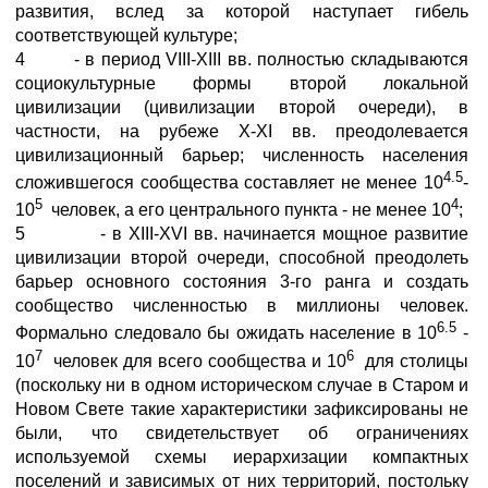
развития, вслед за которой наступает гибель
соответствующей культуре;
4 - в период VIII-XIII вв. полностью складываются
социокультурные формы второй локальной
цивилизации (цивилизации второй очереди), в
частности, на рубеже X-XI вв. преодолевается
цивилизационный барьер; численность населения
4.5
сложившегося сообщества составляет не менее 10
-
5
4
10
человек, а его центрального пункта - не менее 10
;
5 - в XIII-XVI вв. начинается мощное развитие
цивилизации второй очереди, способной преодолеть
барьер основного состояния 3-го ранга и создать
сообщество численностью в миллионы человек.
6.5
Формально следовало бы ожидать население в 10
-
7
6
10
человек для всего сообщества и 10
для столицы
(поскольку ни в одном историческом случае в Старом и
Новом Свете такие характеристики зафиксированы не
были, что свидетельствует об ограничениях
используемой схемы иерархизации компактных
поселений и зависимых от них территорий, постольку