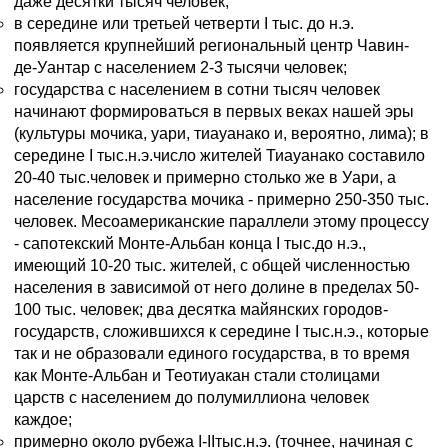
даже десятки тысяч человек;
в середине или третьей четверти I тыс. до н.э.
появляется крупнейший региональный центр Чавин-
де-Уантар с населением 2-3 тысячи человек;
государства с населением в сотни тысяч человек
начинают формироваться в первых веках нашей эры
(культуры мочика, уари, тиауанако и, вероятно, лима); в
середине I тыс.н.э.число жителей Тиауанако составило
20-40 тыс.человек и примерно столько же в Уари, а
население государства мочика - примерно 250-350 тыс.
человек. Месоамериканские параллели этому процессу
- сапотекский Монте-Альбан конца I тыс.до н.э.,
имеющий 10-20 тыс. жителей, с общей численностью
населения в зависимой от него долине в пределах 50-
100 тыс. человек; два десятка майянских городов-
государств, сложившихся к середине I тыс.н.э., которые
так и не образовали единого государства, в то время
как Монте-Альбан и Теотиуакан стали столицами
царств с населением до полумиллиона человек
каждое;
примерно около рубежа I-IIтыс.н.э. (точнее, начиная с