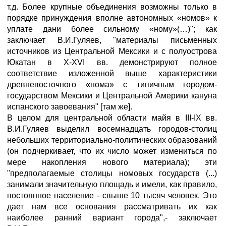
т.д. Более крупные объединения возможны только в
порядке принуждения вполне автономных «номов» к
уплате дани более сильному «ному»(…)"; как
заключает В.И.Гуляев, "материалы письменных
источников из Центральной Мексики и с полуострова
Юкатан в X-XVI вв. демонстрируют полное
соответствие изложенной выше характеристики
древневосточного «нома» с типичным городом-
государством Мексики и Центральной Америки кануна
испанского завоевания" [там же].
В целом для центральной области майя в III-IX вв.
В.И.Гуляев выделил восемнадцать городов-столиц
небольших территориально-политических образований
(он подчеркивает, что их число может измениться по
мере накопления нового материала); эти
"предполагаемые столицы номовых государств (...)
занимали значительную площадь и имели, как правило,
постоянное население - свыше 10 тысяч человек. Это
дает нам все основания рассматривать их как
наиболее ранний вариант города",- заключает