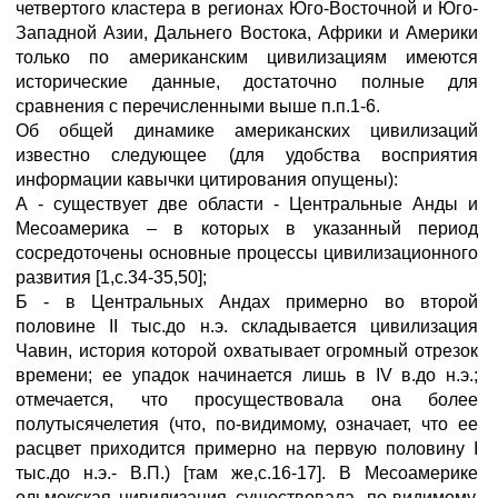
четвертого кластера в регионах Юго-Восточной и Юго-
Западной Азии, Дальнего Востока, Африки и Америки
только по американским цивилизациям имеются
исторические данные, достаточно полные для
сравнения с перечисленными выше п.п.1-6.
Об общей динамике американских цивилизаций
известно следующее (для удобства восприятия
информации кавычки цитирования опущены):
А - существует две области - Центральные Анды и
Месоамерика – в которых в указанный период
сосредоточены основные процессы цивилизационного
развития [1,с.34-35,50];
Б - в Центральных Андах примерно во второй
половине II тыс.до н.э. складывается цивилизация
Чавин, история которой охватывает огромный отрезок
времени; ее упадок начинается лишь в IV в.до н.э.;
отмечается, что просуществовала она более
полутысячелетия (что, по-видимому, означает, что ее
расцвет приходится примерно на первую половину I
тыс.до н.э.- В.П.) [там же,с.16-17]. В Месоамерике
ольмекская цивилизация существовала, по-видимому,