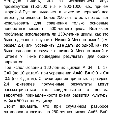
Нетрудно видеть, что за исключением двух
промежутков (150-300 н.э. и 900-1000 н.э., причем
второй А.Рус не выделяет в качестве периода) все
имеют длительность более 250 лет, то есть позволяют
использовать для сравнения только основные
поворотные моменты 500-летнего цикла. Возникает
проблема: использовать ли 130-летние циклы, как это
было сделано в случае с Нижней Месопотамией (см.
раздел 2.4) или "усреднить" две даты до одной, как это
было сделано в случае с нижней Месопотамией и
Китаем ? Ниже приведены результаты для обоих
вариантов.
При использовании 130-летних циклов А=34 , В=17,
С=0 (по 10 датам); при усреднении А=40, В=+0.0 и С=
-0.5 (по 8 датам). С точки зрения принятых в разделе
2.4 критериев полученные результаты могут
рассматриваться как свидетельство о весьма
вероятной принадлежности ритма развития культуры
майя к 500-летнему циклу.
Стоит добавить, что при случайном разбросе
датировок относительно 250-летних циклов А=65, В=0,