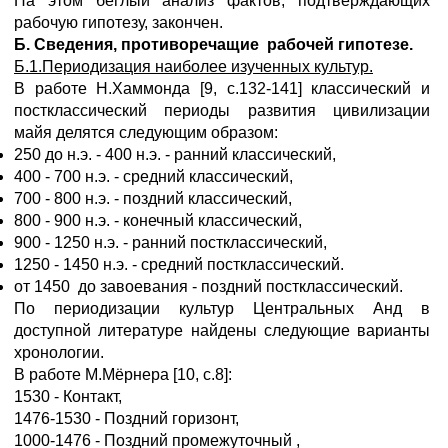
На этом беглый анализ фактов, подтверждающих
рабочую гипотезу, закончен.
Б. Сведения, противоречащие рабочей гипотезе.
Б.1.Периодизация наиболее изученных культур.
В работе Н.Хаммонда [9, с.132-141] классический и
постклассический периоды развития цивилизации
майя делятся следующим образом:
250 до н.э. - 400 н.э. - ранний классический,
400 - 700 н.э. - средний классический,
700 - 800 н.э. - поздний классический,
800 - 900 н.э. - конечный классический,
900 - 1250 н.э. - ранний постклассический,
1250 - 1450 н.э. - средний постклассический.
от 1450 до завоевания - поздний постклассический.
По периодизации культур Центральных Анд в
доступной литературе найдены следующие варианты
хронологии.
В работе М.Мёрнера [10, с.8]:
1530 - Контакт,
1476-1530 - Поздний горизонт,
1000-1476 - Поздний промежуточный ,