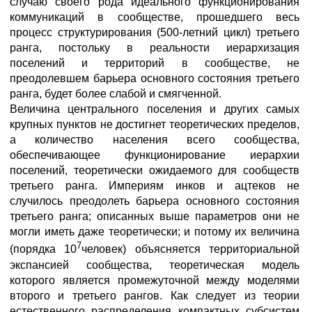
случаю своего рода идеального функционирования
коммуникаций в сообществе, прошедшего весь
процесс структурирования (500-летний цикл) третьего
ранга, постольку в реальности иерархизация
поселений и территорий в сообществе, не
преодолевшем барьера основного состояния третьего
ранга, будет более слабой и смягченной.
Величина центрального поселения и других самых
крупных пунктов не достигнет теоретических пределов,
а количество населения всего сообщества,
обеспечивающее функционирование иерархии
поселений, теоретически ожидаемого для сообществ
третьего ранга. Империям инков и ацтеков не
случилось преодолеть барьера основного состояния
третьего ранга; описанных выше параметров они не
могли иметь даже теоретически; и потому их величина
7
(порядка 10
человек) объясняется территориальной
экспансией сообщества, теоретическая модель
которого является промежуточной между моделями
второго и третьего рангов. Как следует из теории
естественного распределения компактных субсистем