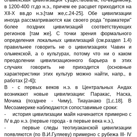
в 1200-400 гг.до н.э., причем ее расцвет приходится на
XII-X вв.до н.э.[там же,с.24-25]. Обе цивилизации
иногда рассматриваются как своего рода "праматери"
более поздних цивилизаций соответствующих
регионов [там же]. С точки зрения формального
определения локальных цивилизаций (см.раздел 1.4)
правильнее говорить не о цивилизациях Чавин и
ольмекской, а о культурах, потому что ни о каком
преодолении цивилизационного барьера в этих
случаях говорить не приходится (основные
характеристики этих культур можно найти, напр., в
работах [2-4]);
В - с первых веков н.э. в Центральных Андах
возникают новые цивилизации: Паракас, Наска,
Мочика (позднее - Чиму), Тиауанако [1,с.18]. В
Месоамерике наблюдаются сопоставимые сроки:
- история цивилизации майя начинается примерно с
IV в.до н.э. (первые города - в первые века н.э.),
- первые следы теотиуаканской цивилизации
появляются (по В.И.Гуляеву) примерно с рубежа III- IV