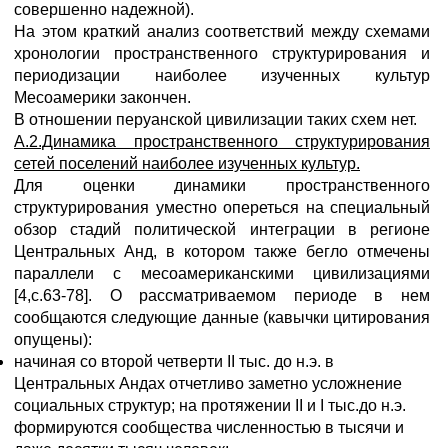
совершенно надежной).
На этом краткий анализ соответствий между схемами
хронологии пространственного структурирования и
периодизации наиболее изученных культур
Месоамерики закончен.
В отношении перуанской цивилизации таких схем нет.
А.2.Динамика пространственного структурирования
сетей поселений наиболее изученных культур.
Для оценки динамики пространственного
структурирования уместно опереться на специальный
обзор стадий политической интеграции в регионе
Центральных Анд, в котором также бегло отмечены
параллели с месоамериканскими цивилизациями
[4,с.63-78]. О рассматриваемом периоде в нем
сообщаются следующие данные (кавычки цитирования
опущены):
начиная со второй четверти II тыс. до н.э. в
Центральных Андах отчетливо заметно усложнение
социальных структур; на протяжении II и I тыс.до н.э.
формируются сообщества численностью в тысячи и