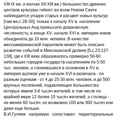
VIII-IX вв. и кончая XII-XIII вв.) большинство древних
центров культуры гибнет; во всем Новом Свете
наблюдается упадок старых и расцвет новых культур
[там же,с.26-30]; только к началу XV в. население
Центральных Анд превысило докризисную
численность; в конце XV- начале XVI в. империя инков
объединяла до 10 млн. человек. В качестве
месоамериканской параллели может быть описано
развитие событий в Мексиканской долине [5,с.23,137-
138], где к XIII веку образовалось примерно 50-60
небольших городов-государств населением по 5-50
тыс. человек, а сложившаяся в основном в XV в.
империя ацтеков уже в начале XVI в.включала - по
разным оценкам - от 4 до 25-30 млн. человек, и до 500
крупных поселений, подавляющее большинство
которых имели 3-6 тысяч жителей, в том числе по
крайней мере 12 более 10 тысяч жителей, а столица -
не менее 60 тысяч, но возможно 100 или 300 тысяч или
даже еще больше.
В.И.Гуляев напрямую сопоставил территориальные