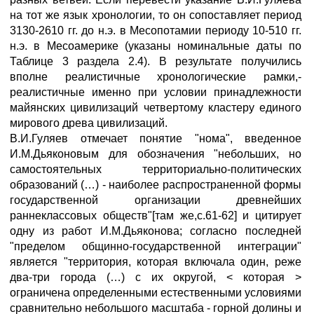
на тот же язык хронологии, то он сопоставляет период
3130-2610 гг. до н.э. в Месопотамии периоду 10-510 гг.
н.э. в Месоамерике (указаны номинальные даты по
Таблице 3 раздела 2.4). В результате получились
вполне реалистичные хронологические рамки,-
реалистичные именно при условии принадлежности
майянских цивилизаций четвертому кластеру единого
мирового древа цивилизаций.
В.И.Гуляев отмечает понятие "нома", введенное
И.М.Дьяконовым для обозначения "небольших, но
самостоятельных территориально-политических
образований (…) - наиболее распространенной формы
государственной организации древнейших
раннеклассовых обществ"[там же,с.61-62] и цитирует
одну из работ И.М.Дьяконова; согласно последней
"пределом общинно-государственной интеграции"
является "территория, которая включала один, реже
два-три города (…) с их округой, < которая >
ограничена определенными естественными условиями
сравнительно небольшого масштаба - горной долины и