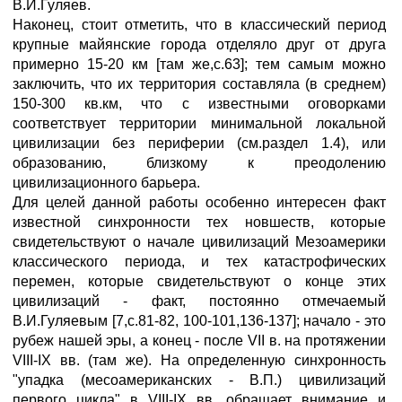
В.И.Гуляев.
Наконец, стоит отметить, что в классический период
крупные майянские города отделяло друг от друга
примерно 15-20 км [там же,с.63]; тем самым можно
заключить, что их территория составляла (в среднем)
150-300 кв.км, что с известными оговорками
соответствует территории минимальной локальной
цивилизации без периферии (см.раздел 1.4), или
образованию, близкому к преодолению
цивилизационного барьера.
Для целей данной работы особенно интересен факт
известной синхронности тех новшеств, которые
свидетельствуют о начале цивилизаций Мезоамерики
классического периода, и тех катастрофических
перемен, которые свидетельствуют о конце этих
цивилизаций - факт, постоянно отмечаемый
В.И.Гуляевым [7,с.81-82, 100-101,136-137]; начало - это
рубеж нашей эры, а конец - после VII в. на протяжении
VIII-IX вв. (там же). На определенную синхронность
"упадка (месоамериканских - В.П.) цивилизаций
первого цикла" в VIII-IX вв. обращает внимание и