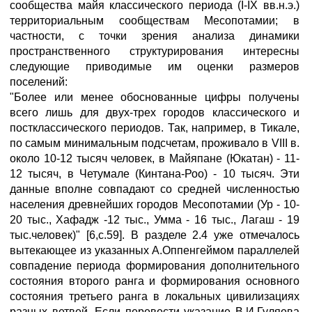
сообщества майя классического периода (I-IX вв.н.э.)
территориальным сообществам Месопотамии; в
частности, с точки зрения анализа динамики
пространственного структурирования интересны
следующие приводимые им оценки размеров
поселений:
"Более или менее обоснованные цифры получены
всего лишь для двух-трех городов классического и
постклассического периодов. Так, например, в Тикале,
по самым минимальным подсчетам, проживало в VIII в.
около 10-12 тысяч человек, в Майяпане (Юкатан) - 11-
12 тысяч, в Четумале (Кинтана-Роо) - 10 тысяч. Эти
данные вполне совпадают со средней численностью
населения древнейших городов Месопотамии (Ур - 10-
20 тыс., Хафадж -12 тыс., Умма - 16 тыс., Лагаш - 19
тыс.человек)" [6,с.59]. В разделе 2.4 уже отмечалось
вытекающее из указанных А.Оппенгеймом параллелей
совпадение периода формирования дополнительного
состояния второго ранга и формирования основного
состояния третьего ранга в локальных цивилизациях
разных ветвей. Если перевести указание В.И.Гуляева