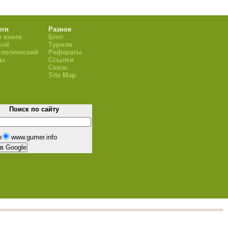
оги
Разное
 книги
Блог
ной
Туризм
логический
Рефераты
ры
Ссылки
Связь
Site Map
Поиск по сайту
b
www.gumer.info