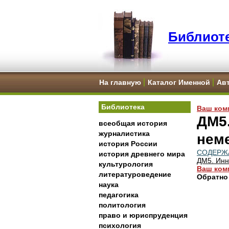
Библиоте
На главную
Каталог Именной
Ав
Библиотека
Ваш ком
ДМ5
всеобщая история
журналистика
нем
история России
СОДЕРЖ
история древнего мира
ДМ5. Инн
культурология
Ваш ком
литературоведение
Обратно
наука
педагогика
политология
право и юриспруденция
психология