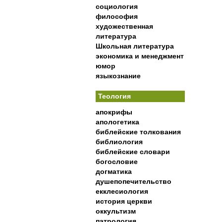
социология
философия
художественная
литература
Школьная литература
экономика и менеджмент
юмор
языкознание
Теология
апокрифы
апологетика
библейские толкования
библиология
библейские словари
богословие
догматика
душепопечительство
екклесиология
история церкви
оккультизм
патрология