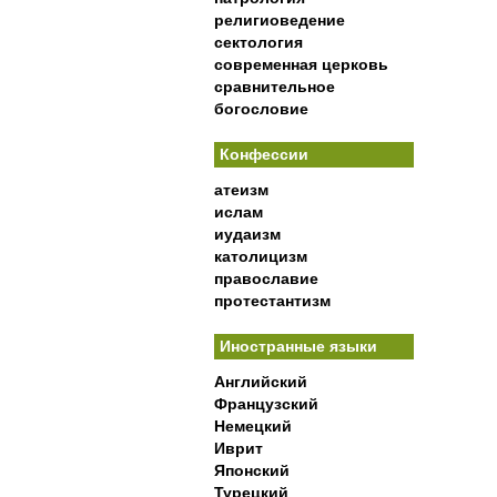
религиоведение
сектология
современная церковь
сравнительное
богословие
Конфессии
атеизм
ислам
иудаизм
католицизм
православие
протестантизм
Иностранные языки
Английский
Французский
Немецкий
Иврит
Японский
Турецкий