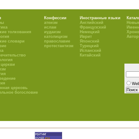
я
Конфессии
Иностранные языки
Катал
фы
атеизм
Английский
Новые
тика
ислам
Французский
Имен
кие толкования
иудаизм
Немецкий
Хроно
огия
католицизм
Иврит
Авто
кие словари
православие
Японский
вие
протестантизм
Турецкий
ка
Испанский
ечительство
Китайский
ология
 церкви
изм
гия
ведение
гия
We
нная церковь
ельное богословие