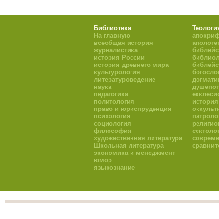
Библиотека
Теологи
На главную
апокри
всеобщая история
апологе
журналистика
библейс
история России
библиол
история древнего мира
библейс
культурология
богосло
литературоведение
догмати
наука
душепоп
педагогика
екклеси
политология
история
право и юриспруденция
оккульт
психология
патроло
социология
религио
философия
сектоло
художественная литература
совреме
Школьная литература
сравнит
экономика и менеджмент
юмор
языкознание