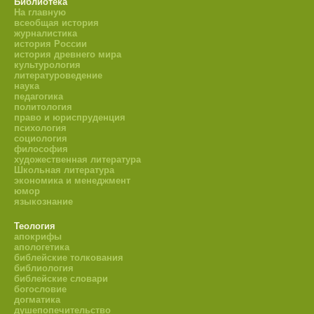
Библиотека
На главную
всеобщая история
журналистика
история России
история древнего мира
культурология
литературоведение
наука
педагогика
политология
право и юриспруденция
психология
социология
философия
художественная литература
Школьная литература
экономика и менеджмент
юмор
языкознание
Теология
апокрифы
апологетика
библейские толкования
библиология
библейские словари
богословие
догматика
душепопечительство