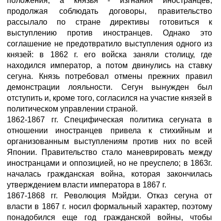
положения, а князья - изгнания иностранцев;
продолжая соблюдать договоры, правительство
рассылало по стране директивы готовиться к
выступлению против иностранцев. Однако это
соглашение не предотвратило выступления одного из
князей: в 1862 г. его войска заняли столицу, где
находился император, а потом двинулись на ставку
сегуна. Князь потребовал отмены прежних правил
демонстрации лояльности. Сегун вынужден был
отступить и, кроме того, согласился на участие князей в
политическом управлении страной.
1862-1867 гг. Специфическая политика сегуната в
отношении иностранцев привела к стихийным и
организованным выступлениям против них по всей
Японии. Правительство стало маневрировать между
иностранцами и оппозицией, но не преуспело; в 1863г.
началась гражданская война, которая закончилась
утверждением власти императора в 1867 г.
1867-1868 гг. Революция Мэйдзи. Отказ сегуна от
власти в 1867 г. носил формальный характер, поэтому
понадобился еще год гражданской войны, чтобы