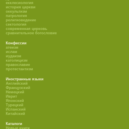
екклесиология
история церкви
оккультизм
патрология
религиоведение
сектология
современная церковь
сравнительное богословие
Конфессии
атеизм
ислам
иудаизм
католицизм
православие
протестантизм
Иностранные языки
Английский
Французский
Немецкий
Иврит
Японский
Турецкий
Испанский
Китайский
Каталоги
Новые книги