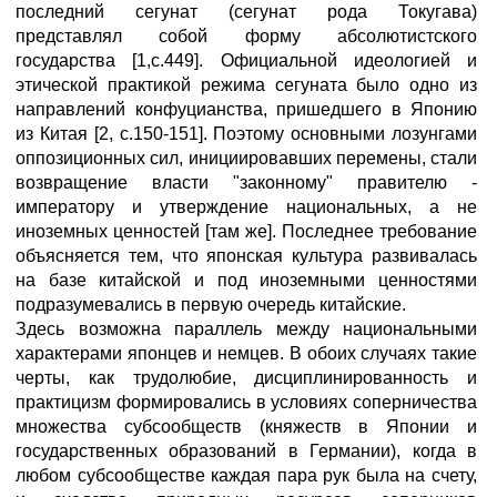
последний сегунат (сегунат рода Токугава)
представлял собой форму абсолютистского
государства [1,с.449]. Официальной идеологией и
этической практикой режима сегуната было одно из
направлений конфуцианства, пришедшего в Японию
из Китая [2, с.150-151]. Поэтому основными лозунгами
оппозиционных сил, инициировавших перемены, стали
возвращение власти "законному" правителю -
императору и утверждение национальных, а не
иноземных ценностей [там же]. Последнее требование
объясняется тем, что японская культура развивалась
на базе китайской и под иноземными ценностями
подразумевались в первую очередь китайские.
Здесь возможна параллель между национальными
характерами японцев и немцев. В обоих случаях такие
черты, как трудолюбие, дисциплинированность и
практицизм формировались в условиях соперничества
множества субсообществ (княжеств в Японии и
государственных образований в Германии), когда в
любом субсообществе каждая пара рук была на счету,