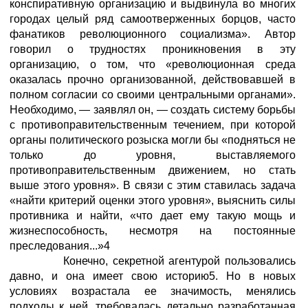
конспиративную организацию и выдвинула во многих
городах целый ряд самоотверженных борцов, часто
фанатиков революционного социализма». Автор
говорил о трудностях проникновения в эту
организацию, о том, что «революционная среда
оказалась прочно организованной, действовавшей в
полном согласии со своими центральными органами».
Необходимо, — заявлял он, — создать систему борьбы
с противоправительственным течением, при которой
органы политического розыска могли бы «подняться не
только до уровня, выставляемого
противоправительственным движением, но стать
выше этого уровня». В связи с этим ставилась задача
«найти критерий оценки этого уровня», выяснить силы
противника и найти, «что дает ему такую мощь и
жизнеспособность, несмотря на постоянные
преследования...»4
Конечно, секретной агентурой пользовались
давно, и она имеет свою историю5. Но в новых
условиях возрастала ее значимость, менялись
подходы к ней, требовалась детально разработанная