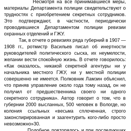
Несмотря на все принимавшиеся меры,
материалы Департамента полиции свидетельствуют о
трудностях с приобретением секретных сотрудников.
Это подтверждают, в частности, периодически
проводившиеся Департаментом полиции ревизии
охранных отделений и ГЖУ.
Так, в отчете о ревизиях ряда губерний в 1907 —
1908 гг., ротмистр Васильев писал об инертности
руководителей политического сыска, их неумелости,
желании вести спокойную жизнь. В отчете говорилось:
«Как оказалось, никакой секретной агентуры ни у
начальника местного ГЖУ, ни у местной полиции
совершенно не имеется. Полковник Ламзин объяснил,
что приняв управление около года тому назад, он не
получил от предшественника своего ни одного
секретного сотрудника». Автор говорит о том, что в
губернии 2000 высланных, 500 человек в Вологде, но
колония ссыльных «весьма сплоченная, строго
законспирированная и заагентурить кого-либо просто
невозможно»30.
Подобное повторялось и при последующих