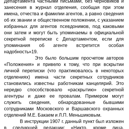
Департамента частными письмами, без черновиков и
занесения в журнал отделения, сообщая при этом
имена, отчества и фамилии агентов, а равно сведения
об их звании и общественном положении, с указанием
избранных для агентов псевдонимов, под каковыми
они затем и могут быть упоминаемы в официальной
секретной переписке с Департаментом, если для
упоминания об агенте встретится особая
надобность»19.
Это было большим просчетом авторов
«Положения» и привело к тому, что при вскрытии
личной переписки (что практиковалось в некоторых
отделениях) имена части секретных сотрудников
становились известны работникам канцелярий. Это
нередко способствовало «раскрытию» секретной
агентуры и даже ее провалам. Примером могут
служить сведения, обнародованные бывшими
сотрудниками Московского и Варшавского охранных
отделений М.Е. Бакаем и Л.П. Меньшиковым.
В инструкции 1907 г. данный пункт был изложен
в следующей редакции: «Никто, кроме лица,