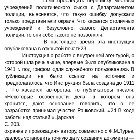
Если проследить переписку местных
учреждений политического сыска с Департаментом
полиции, выясняется, что такую ошибку допускали
только представители окраин. Что касается столичных
учреждений и, безусловно, самого Департамента
полиции, то они себе такого не позволяли.
В настоящее время эта инструкция
опубликована в открытой печати23.
Инструкция о работе с внутренней агентурой, о
которой шла речь выше, впервые была опубликована в
1941 г. под грифом «для служебного пользования». В
публикации не было ссылки на источник и
предполагалось, что Инструкция была создана до 1911
г. Что касается авторства, то публикаторы писали:
«Некоторые особенности дела, в котором она
хранится, дают основание говорить, что в ее
разработке принимал участие Рачковский...»24 В ходе
работы над статьей «Царская
С. 203.
охранка и провокация» автору, совместно с Ф.М.Лурье,
удалось установить точную дату создания документа —