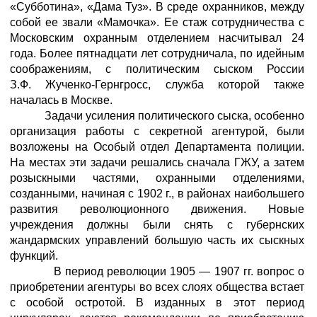
«Субботина», «Дама Туз». В среде охранников, между
собой ее звали «Мамочка». Ее стаж сотрудничества с
Московским охранным отделением насчитывал 24
года. Более пятнадцати лет сотрудничала, по идейным
соображениям, с политическим сыском России
З.Ф. Жученко-Гернгросс, служба которой также
началась в Москве.
Задачи усиления политического сыска, особенно
организация работы с секретной агентурой, были
возложены на Особый отдел Департамента полиции.
На местах эти задачи решались сначала ГЖУ, а затем
розыскными частями, охранными отделениями,
созданными, начиная с 1902 г., в районах наибольшего
развития революционного движения. Новые
учреждения должны были снять с губернских
жандармских управлений большую часть их сыскных
функций.
В период революции 1905 — 1907 гг. вопрос о
приобретении агентуры во всех слоях общества встает
с особой остротой. В изданных в этот период