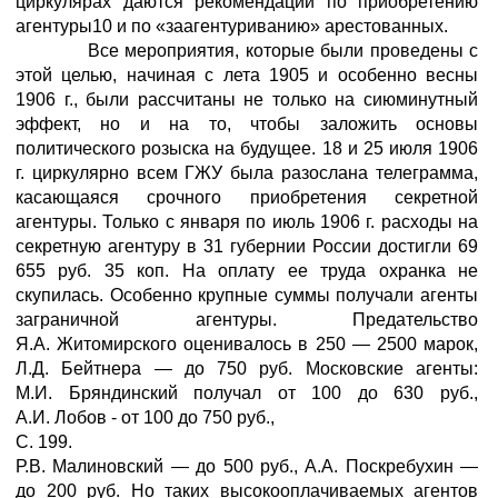
циркулярах даются рекомендации по приобретению
агентуры10 и по «заагентуриванию» арестованных.
Все мероприятия, которые были проведены с
этой целью, начиная с лета 1905 и особенно весны
1906 г., были рассчитаны не только на сиюминутный
эффект, но и на то, чтобы заложить основы
политического розыска на будущее. 18 и 25 июля 1906
г. циркулярно всем ГЖУ была разослана телеграмма,
касающаяся срочного приобретения секретной
агентуры. Только с января по июль 1906 г. расходы на
секретную агентуру в 31 губернии России достигли 69
655 руб. 35 коп. На оплату ее труда охранка не
скупилась. Особенно крупные суммы получали агенты
заграничной агентуры. Предательство
Я.А. Житомирского оценивалось в 250 — 2500 марок,
Л.Д. Бейтнера — до 750 руб. Московские агенты:
М.И. Бряндинский получал от 100 до 630 руб.,
А.И. Лобов - от 100 до 750 руб.,
С. 199.
Р.В. Малиновский — до 500 руб., А.А. Поскребухин —
до 200 руб. Но таких высокооплачиваемых агентов