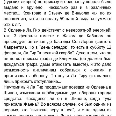
(турских ливров) по приказу и ордонансу короля было
выдано и вручено... несколько раз и в различных
местах... Ксентраю и Этьену де Виньолю как по их
положению, так и на оплату 59 пажей выдана сумма в
512 т. л.".
В Орлеане Ла Гир действует с невероятной энергией:
так, 3 февраля вместе с Жаком де Кабаном он
преследует англичан до бастиды Сен-Лоран (святого
Лаврентия). Но в "день селедок", то есть в субботу 12
февраля, Ла Гир "в великой скорби". Дело в том, что он
не понял приказа графа де Клермона (он должен был
дождаться графа, дабы атаковать вместе), и это дало
возможность англичанам собраться с силами и
организовать оборону. Потону и Ла Гиру оставалось
лишь прикрыть отступление...
Неутомимый Ла Гир продолжает поездки из Орлеана в
Шинон, изыскивая необходимые для обороны города
средства. Находился ли он в Шиноне, когда туда
приехала Жанна? Во всяком случае, он был одним из
первых, кто "выказал веру в нее", и стал одним из
самых верных соратников Девы, явно имевшей на