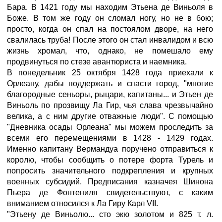
Бара. В 1421 году мы находим Этьена де Виньоля в
Боже. В том же году он сломал ногу, но не в бою;
просто, когда он спал на постоялом дворе, на него
свалилась труба! После этого он стал инвалидом и всю
жизнь хромал, что, однако, не помешало ему
продвинуться по стезе авантюриста и наемника.
В понедельник 25 октября 1428 года приехали к
Орлеану, дабы поддержать и спасти город, "многие
благородные сеньоры, рыцари, капитаны... и Этьен де
Виньоль по прозвищу Ла Гир, чья слава чрезвычайно
велика, а с ним другие отважные люди". С помощью
"Дневника осады Орлеана" мы можем проследить за
всеми его перемещениями в 1428 - 1429 годах.
Именно капитану Вермандуа поручено отправиться к
королю, чтобы сообщить о потере форта Турель и
попросить значительного подкрепления и крупных
военных субсидий. Предписания казначея Шинона
Пьера де Фонтениля свидетельствуют, с каким
вниманием относился к Ла Гиру Карл VII.
"Этьену де Виньолю... сто экю золотом и 825 т. л.