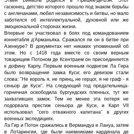
Этьен Виньоль родился в Прешек-де-Бэн. Этот
гасконец, детство которого прошло под знаком борьбы
с англичанами, любил независимость и битвы, но мало
заботился об интеллектуальной, духовной или же
эмоциональной сторонах жизни.
Впервые он участвовал в боях под командованием
коннетабля д'Арманьяка. Сражался ли он в битве при
Азенкуре? В документах нет никаких упоминаний об
этом. Но с 1418 года вместе со своим верным
товарищем Потоном де Ксентраем он присоединяется
к дофину Карлу. Первым военным подвигом Ла Гира
было возвращение замка Куси; его девизом стали
слова: "Не король я, не принц, не герцог, я не граф - я
сеньор де Куси". На следующий год предательница-
горничная освободила бургундских пленных, тут же
захвативших замок. Тем не менее эта потеря не
подорвала престиж сеньора де Куси, и Карл VII
использовал "сего отважного капитана" в других
военных экспедициях.
Ла Гир и Потон сражались в Вермандуа и Лануа, затем
в Лотарингии, где были наемниками кардинала де