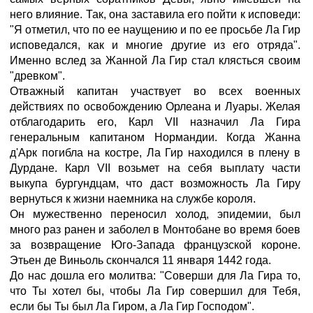
него влияние. Так, она заставила его пойти к исповеди:
"Я отметил, что по ее наущению и по ее просьбе Ла Гир
исповедался, как и многие другие из его отряда".
Именно вслед за Жанной Ла Гир стал клясться своим
"древком".
Отважный капитан участвует во всех военных
действиях по освобождению Орлеана и Луары. Желая
отблагодарить его, Карл VII назначил Ла Гира
генеральным капитаном Нормандии. Когда Жанна
д'Арк погибла на костре, Ла Гир находился в плену в
Дурдане. Карл VII возьмет на себя выплату части
выкупа бургундцам, что даст возможность Ла Гиру
вернуться к жизни наемника на службе короля.
Он мужественно переносил холод, эпидемии, был
много раз ранен и заболел в Монтобане во время боев
за возвращение Юго-Запада французской короне.
Этьен де Виньоль скончался 11 января 1442 года.
До нас дошла его молитва: "Соверши для Ла Гира то,
что Ты хотел бы, чтобы Ла Гир совершил для Тебя,
если бы Ты был Ла Гиром, а Ла Гир Господом".