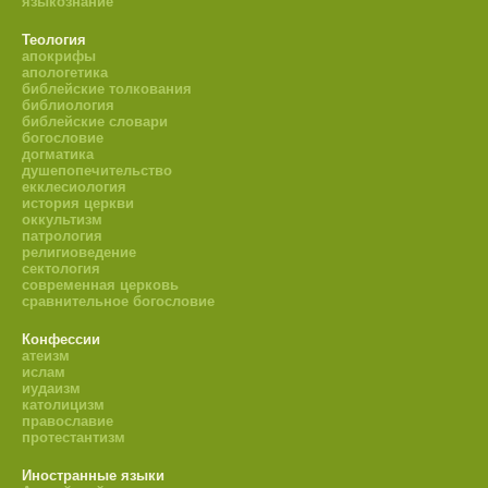
языкознание
Теология
апокрифы
апологетика
библейские толкования
библиология
библейские словари
богословие
догматика
душепопечительство
екклесиология
история церкви
оккультизм
патрология
религиоведение
сектология
современная церковь
сравнительное богословие
Конфессии
атеизм
ислам
иудаизм
католицизм
православие
протестантизм
Иностранные языки