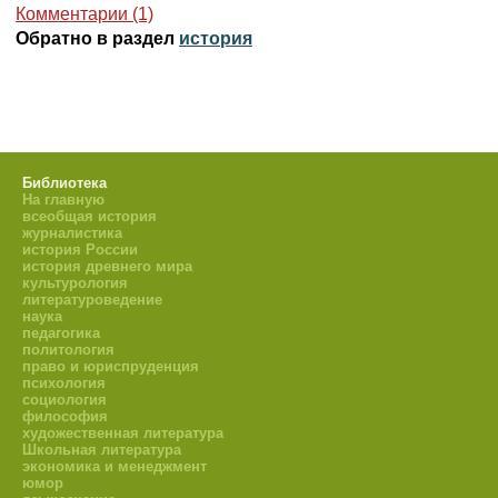
Комментарии (1)
Обратно в раздел
история
Библиотека
На главную
всеобщая история
журналистика
история России
история древнего мира
культурология
литературоведение
наука
педагогика
политология
право и юриспруденция
психология
социология
философия
художественная литература
Школьная литература
экономика и менеджмент
юмор