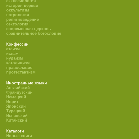
екклесиология
история церкви
оккультизм
патрология
религиоведение
сектология
современная церковь
сравнительное богословие
Конфессии
атеизм
ислам
иудаизм
католицизм
православие
протестантизм
Иностранные языки
Английский
Французский
Немецкий
Иврит
Японский
Турецкий
Испанский
Китайский
Каталоги
Новые книги