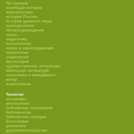
На главную
всеобщая история
журналистика
история России
история древнего мира
культурология
литературоведение
наука
педагогика
политология
право и юриспруденция
психология
социология
философия
художественная литература
Школьная литература
экономика и менеджмент
юмор
языкознание
Теология
апокрифы
апологетика
библейские толкования
библиология
библейские словари
богословие
догматика
душепопечительство