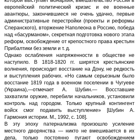
которой выступает монархия, вмешательство России в
европейский политический кризис и ее военные
авантюры, закончившиеся не очень удачно, первые
административные перестройки (проекты и реформы
Сперанского), вторжение Наполеона в Россию, победа
над «басурманом», секретная подготовка нового этапа
реформ, освобождение от крепостного права крестьян
Прибалтики без земли и т. д.
Однако ослабления напряженности в обществе не
наступило. В 1818-1820 гг. ширятся крестьянские
волнения, происходит восстание на Дону, не редкость
и выступления рабочих. «Но самым серьезным было
восстание 1819 года в военном поселении в Чугуеве
(Украина),—отмечает А. Шубин.— Восставшие
захватили оружие, перебили начальников, установили
контроль над городом. Только крупный контингент
войск смог подавить выступление» [Шубин А.
Гармония истории. М., 1992, с. 108].
В эту эпоху патернализма произошло усиление
местного дворянства — никто не вмешивается в их
дела, только постоянно пугают освобождением