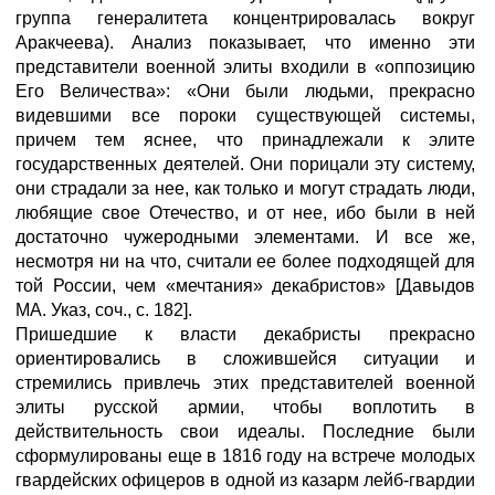
группа генералитета концентрировалась вокруг
Аракчеева). Анализ показывает, что именно эти
представители военной элиты входили в «оппозицию
Его Величества»: «Они были людьми, прекрасно
видевшими все пороки существующей системы,
причем тем яснее, что принадлежали к элите
государственных деятелей. Они порицали эту систему,
они страдали за нее, как только и могут страдать люди,
любящие свое Отечество, и от нее, ибо были в ней
достаточно чужеродными элементами. И все же,
несмотря ни на что, считали ее более подходящей для
той России, чем «мечтания» декабристов» [Давыдов
МА. Указ, соч., с. 182].
Пришедшие к власти декабристы прекрасно
ориентировались в сложившейся ситуации и
стремились привлечь этих представителей военной
элиты русской армии, чтобы воплотить в
действительность свои идеалы. Последние были
сформулированы еще в 1816 году на встрече молодых
гвардейских офицеров в одной из казарм лейб-гвардии