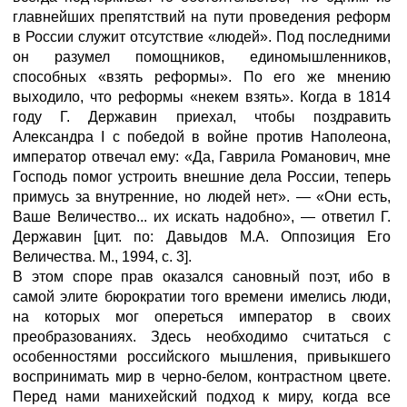
главнейших препятствий на пути проведения реформ
в России служит отсутствие «людей». Под последними
он разумел помощников, единомышленников,
способных «взять реформы». По его же мнению
выходило, что реформы «некем взять». Когда в 1814
году Г. Державин приехал, чтобы поздравить
Александра I с победой в войне против Наполеона,
император отвечал ему: «Да, Гаврила Романович, мне
Господь помог устроить внешние дела России, теперь
примусь за внутренние, но людей нет». — «Они есть,
Ваше Величество... их искать надобно», — ответил Г.
Державин [цит. по: Давыдов М.А. Оппозиция Его
Величества. М., 1994, с. 3].
В этом споре прав оказался сановный поэт, ибо в
самой элите бюрократии того времени имелись люди,
на которых мог опереться император в своих
преобразованиях. Здесь необходимо считаться с
особенностями российского мышления, привыкшего
воспринимать мир в черно-белом, контрастном цвете.
Перед нами манихейский подход к миру, когда все