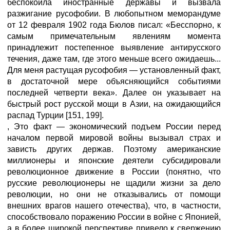
беспокоила иностранные державы и вызвала
разжигание русофобии. В любопытном меморандуме
от 12 февраля 1902 года Бюлов писал: «Бесспорно, к
самым примечательным явлениям момента
принадлежит постепенное выявление антирусского
течения, даже там, где этого меньше всего ожидаешь...
Для меня растущая русофобия — установленный факт,
в достаточной мере объясняющийся событиями
последней четверти века». Далее он указывает на
быстрый рост русской мощи в Азии, на ожидающийся
распад Турции [151, 199].
, Это факт — экономический подъем России перед
началом первой мировой войны вызывал страх и
зависть других держав. Поэтому американские
миллионеры и японские деятели субсидировали
революционное движение в России (понятно, что
русские революционеры не щадили жизни за дело
революции, но они не отказывались от помощи
внешних врагов нашего отечества), что, в частности,
способствовало поражению России в войне с Японией,
а в более широкой перспективе привело к свержению