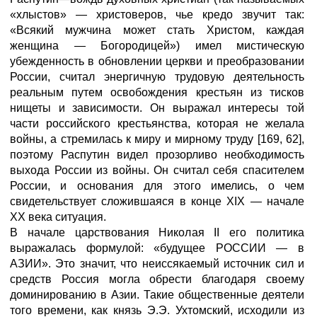
«хлыстов» — христоверов, чье кредо звучит так:
«Всякий мужчина может стать Христом, каждая
женщина — Богородицей») имел мистическую
убежденность в обновлении церкви и преобразовании
России, считал энергичную трудовую деятельность
реальным путем освобождения крестьян из тисков
нищеты и зависимости. Он выражал интересы той
части российского крестьянства, которая не желала
войны, а стремилась к миру и мирному труду [169, 62],
поэтому Распутин видел прозорливо необходимость
выхода России из войны. Он считал себя спасителем
России, и основания для этого имелись, о чем
свидетельствует сложившаяся в конце XIX — начале
XX века ситуация.
В начале царствования Николая II его политика
выражалась формулой: «будущее РОССИИ — в
АЗИИ». Это значит, что неиссякаемый источник сил и
средств Россия могла обрести благодаря своему
доминированию в Азии. Такие общественные деятели
того времени, как князь Э.Э. Ухтомский, исходили из