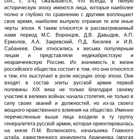
соч., с. 3-4]. Оказывается, что всегда, в любую
историческую эпоху имеются лица, которые наиболее
полно и глубоко по сравнению с другими воплощают
свое время, наиболее выпукло отражая те или иные
черты эпохи. К таким относятся в рассматриваемый
нами период М.С. Воронцов, Д.В. Давыдов, А.П.
Ермолов, А.А. Закревский, П.Д. Киселев и И.В.
Сабанеев. Они относились к весьма популярным
лицам и представляли недекабристскую и
неаракчеевскую Россию. Их значимость в жизни
российского общества состоит в том, что они относятся
к тем, кто выступает в роли несущих опор эпохи. Они
входят в состав элиты русской армии первой
половины XIX века не только благодаря своему
участию в великих войнах начала столетия, не только в
силу своих званий и должностей, но из-за своего
мощного нравственного влияния на общество. Именно
перечисленные выше лица входили в ту группу
генералитета русской армии, которая ориентировалась
на князя П.М. Волконского, начальника Главного
штаба, единственного конкурента Аракчеева (другая