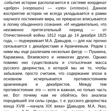
.события истории располагаются в системе координат
«добро» («хорошо») — «зло» («плохо»). Данное
восприятие истории не всегда укладывается в рамки
научного постижения мира, но прекрасно вписывается
в логику обыденного сознания. «И неудивительно, что
неизменно притягательный период — от
Отечественной войны 1812 года до 14 декабря 1825
года, — подчеркивает М.А. Давыдов, — для нас прочно
связывается с декабристами и Аракчеевым. Рядом с
ними мы еще различаем несколько фигур — Пушкина,
Карамзина, Вяземского и немногих других. Однако
помимо них существовала и стотысячная масса
русского дворянства, о которой мы не то, чтобы
забываем, просто считаем, что содержание эпохи в
основном исчерпывается противостоянием
аракчеевцев и декабристов. Между тем
противостояние это — хотя и важная, но только часть
ее. Вот почему нам не обойтись без анализа
породившей эти силы среды, т. е. русского дворянства
конца XVIII —начала XIX века» [Давыдов. М.А. Указ,