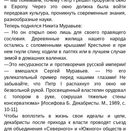
— Мы понимаем, почему Петр I решил прорубить окно
в Европу. Через это окно должна была войти
передовая культура, проникнуть современные знания,
разнообразные науки.
Теперь поднялся Никита Муравьев:
— Но он открыл окно лишь для своего правящего
сословия. Деревянные жилища нашего народа
остались с соломенными крышами! Крестьяне и при
нем гнули спину, ходили в лаптях или в лучшем случае
зимой в домашних валенках.
—Это несуразности и противоречия русской империи!
— вмешался Сергей Муравьев. — Но его
увлекательный пример перед нашими глазами! Не
забывайте, что Петр I распахнул это окно не
безвольной рукой. Просвещенный властелин орудовал
с топором в руке, сокрушая тяжелые стены
консерватизма» [Иосифова Б. Декабристы. М., 1989, с.
10-11].
Чтобы воплотить в жизнь свои идеалы и цели,
декабристы после прихода к власти проводят съезд
для объединения «Северного» и «Южного» обществ и