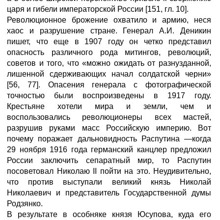
царя и гибели императорской России [151, гл. 10].
Революционное брожение охватило и армию, неся
хаос и разрушение стране. Генерал А.И. Деникин
пишет, что еще в 1907 году он четко представил
опасность различного рода митингов, революций,
советов и того, что «можно ожидать от разнузданной,
лишенной сдерживающих начал солдатской черни»
[56, 77]. Опасения генерала с фотографической
точностью были воспроизведены в 1917 году.
Крестьяне хотели мира и земли, чем и
воспользовались революционеры всех мастей,
разрушив руками масс Российскую империю. Вот
почему поражает дальновидность Распутина —когда
29 ноября 1916 года германский канцлер предложил
России заключить сепаратный мир, то Распутин
посоветовал Николаю II пойти на это. Неудивительно,
что против выступали великий князь Николай
Николаевич и представитель Государственной думы
Родзянко.
В результате в особняке князя Юсупова, куда его