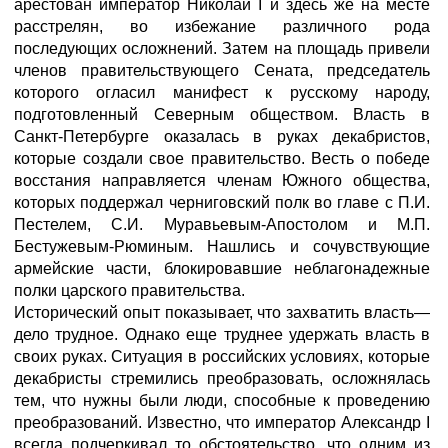
арестован император Николай I и здесь же на месте
расстрелян, во избежание различного рода
последующих осложнений. Затем на площадь привели
членов правительствующего Сената, председатель
которого огласил манифест к русскому народу,
подготовленный Северным обществом. Власть в
Санкт-Петербурге оказалась в руках декабристов,
которые создали свое правительство. Весть о победе
восстания направляется членам Южного общества,
которых поддержал черниговский полк во главе с П.И.
Пестелем, С.И. Муравьевым-Апостолом и М.П.
Бестужевым-Рюминым. Нашлись и сочувствующие
армейские части, блокировавшие неблагонадежные
полки царского правительства.
Исторический опыт показывает, что захватить власть—
дело трудное. Однако еще труднее удержать власть в
своих руках. Ситуация в российских условиях, которые
декабристы стремились преобразовать, осложнялась
тем, что нужны были люди, способные к проведению
преобразований. Известно, что император Александр I
всегда подчеркивал то обстоятельство, что одним из