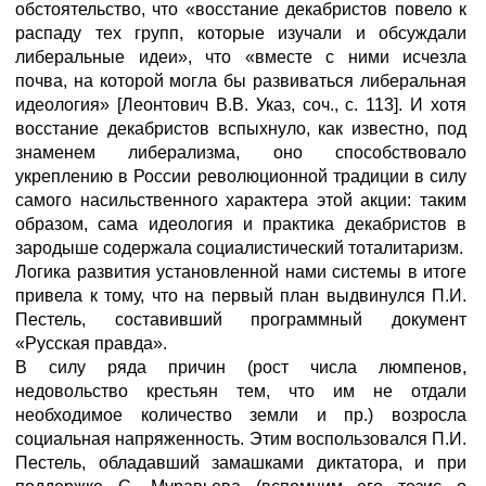
обстоятельство, что «восстание декабристов повело к
распаду тех групп, которые изучали и обсуждали
либеральные идеи», что «вместе с ними исчезла
почва, на которой могла бы развиваться либеральная
идеология» [Леонтович В.В. Указ, соч., с. 113]. И хотя
восстание декабристов вспыхнуло, как известно, под
знаменем либерализма, оно способствовало
укреплению в России революционной традиции в силу
самого насильственного характера этой акции: таким
образом, сама идеология и практика декабристов в
зародыше содержала социалистический тоталитаризм.
Логика развития установленной нами системы в итоге
привела к тому, что на первый план выдвинулся П.И.
Пестель, составивший программный документ
«Русская правда».
В силу ряда причин (рост числа люмпенов,
недовольство крестьян тем, что им не отдали
необходимое количество земли и пр.) возросла
социальная напряженность. Этим воспользовался П.И.
Пестель, обладавший замашками диктатора, и при