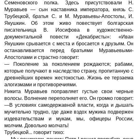
Семеновского полка. Здесь присутствовали Н.
Муравьев — сын наставника императора, князь С.
Трубецкой, братья С. и М. Муравьевы-Апостолы, И.
Якушкин. Об этом живо повествует болгарская
писательница В. Иосифова в художественно-
документальной повести «Декабристы»: «Иван
Якушкин срывается с места и бросается к друзьям. Он
останавливается перед братьями Муравьевыми-
Апостолами и страстно говорит:
— Поколение за поколением рождаются; рабами,
которые получают в наследство страну, пропитанную с
древнейших времен жестокостью. Жизнь ее терзаема
алогизмами и противоречиями.
Никита Муравьев поправляет густые свои черные
волосы. Волнение переполняет его. Он громко говорит:
—В условиях самодержавной власти, когда и дышать
мучительно трудно, где даже вздох мужика подвержен
издевательствам и мукам, мы, офицеры России,
молчим. Довольно молчать!
Трубецкой... говорит тихо: