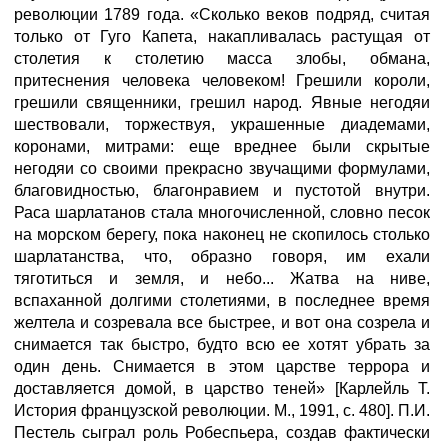
революции 1789 года. «Сколько веков подряд, считая
только от Гуго Капета, накапливалась растущая от
столетия к столетию масса злобы, обмана,
притеснения человека человеком! Грешили короли,
грешили священники, грешил народ. Явные негодяи
шествовали, торжествуя, украшенные диадемами,
коронами, митрами: еще вреднее были скрытые
негодяи со своими прекрасно звучащими формулами,
благовидностью, благонравием и пустотой внутри.
Раса шарлатанов стала многочисленной, словно песок
на морском берегу, пока наконец не скопилось столько
шарлатанства, что, образно говоря, им ехали
тяготиться и земля, и небо... Жатва на ниве,
вспаханной долгими столетиями, в последнее время
желтела и созревала все быстрее, и вот она созрела и
снимается так быстро, будто всю ее хотят убрать за
один день. Снимается в этом царстве террора и
доставляется домой, в царство теней» [Карлейль Т.
История французской революции. М., 1991, с. 480]. П.И.
Пестель сыграл роль Робеспьера, создав фактически