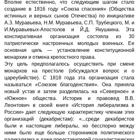
Вполне естественно, что следующим шагом стало
создание в 1816 году «Союза спасения» (Общества
истинных и верных сынов Отечества) по инициативе
А.З. Муравьева, Н.М. Муравьева, С.П. Трубецкого, М. и
И.Муравьевых-Апостолов и Й.Д. Якушкина. Эта
конспиративная организация состояла из 30
патриотически настроенных молодых военных. Ее
основная цель — установление конституционной
монархии и отмена крепостного права.
Эту цель предполагалось осуществить при смене
монархов на престоле (обсуждался вопрос и о
цареубийстве). С 1818 года эта организация стала
называться «Союзом благоденствия». Она приняла
новый устав и затем разделилась на «Северное» и
«Южное» общества. Историк и правовед В.В.
Леонтович в своей книге «История либерализма в
России» дает следующую характеристику членам этих
организаций (декабристам): «...среди декабристов
были и настоящие либералы, но бесспорно между
ними было еще больше сторонников политического
радикализма и даже представителей социалистических