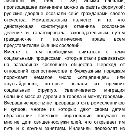
личности. М., 1994, с. 88]. Иными словами,
произошедшее изменение можно выразить формулой:
рус-ские дворяне осознали себя гражданами своего
отечества. Немаловажным является и то, что
действующая конституция отменила сословное
деление и гарантировала законодательным путем
гражданские и политические права всем
представителям бывших сословий.
Вместе с тем необходимо считаться с теми
социальными процессами, которые стали развиваться
на развалинах сословного общества. Переход от
отношений крепостничества к буржуазным порядкам
порождает немалое число «отщепенцев», или
«аутсайдеров», которые выпали из прежних
социальных структур. Увеличивается миграция
больших масс из деревни в города и между городами.
Вчерашние крестьяне превращаются в ремесленников
и купцов, многие из которых дают своим детям
образование. Светское образование получают и
многие дети священнослужителей, что открывает им
путь и к другим занятиям. Индивиды переходят из