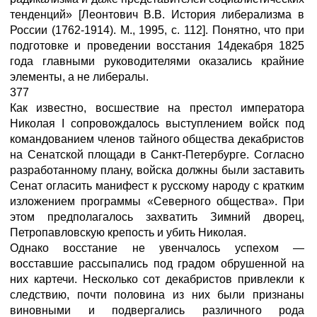
тенденций» [Леонтович В.В. История либерализма в
России (1762-1914). М., 1995, с. 112]. Понятно, что при
подготовке и проведении восстания 14декабря 1825
года главными руководителями оказались крайние
элементы, а не либералы.
377
Как известно, восшествие на престол императора
Николая I сопровождалось выступлением войск под
командованием членов тайного общества декабристов
на Сенатской площади в Санкт-Петербурге. Согласно
разработанному плану, войска должны были заставить
Сенат огласить манифест к русскому народу с кратким
изложением программы «Северного общества». При
этом предполагалось захватить Зимний дворец,
Петропавловскую крепость и убить Николая.
Однако восстание не увенчалось успехом —
восставшие рассыпались под градом обрушенной на
них картечи. Несколько сот декабристов привлекли к
следствию, почти половина из них были признаны
виновными и подвергались различного рода