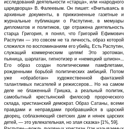
исследований деятельности «старца», или «народного
царедворца» В. Фалеевым. Он пишет: «Вчитываясь в
архивные документы, в прижизненные газетные и
журнальные публикации о Распутине, в мемуары
дипломатов и политиков, где отражена деятельность
старца Григория, я понял, что Григорий Ефимович
Распутин — это совсем не та личность, образ которой
сложился по воспоминаниям его убийц. Есть Распутин,
служащий коммерческим целям! Это эротоман,
пьяница, шарлатан, гипнотизер и «немецкий шпион»...
Его образ создан политическими памфлетами,
рожденными борьбой политических амбиций. Потом
уже «обработан» художественной фантазией
талантливых писателей и режиссеров... Но на самом
деле не блаженный Гришка, а реальный политик,
самобытный крестьянский философ пророческого
склада, христианский демократ. Образ Сатаны, всеми
правдами и неправдами пробравшийся в царский
дворец, соблазняющий светских дам и нянек царских
детей, — это увлекательная, но злая сказка» [1%, 59].
Распутин—вождь духовных христиан (так называемых