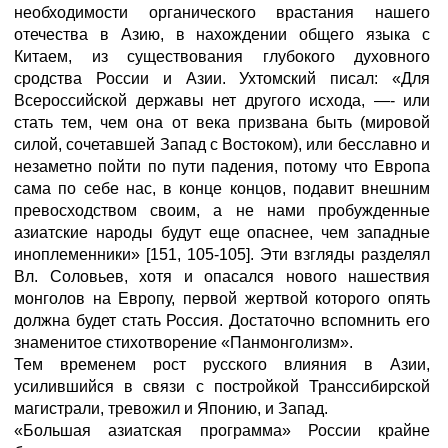
необходимости органического врастания нашего
отечества в Азию, в нахождении общего языка с
Китаем, из существования глубокого духовного
сродства России и Азии. Ухтомский писал: «Для
Всероссийской державы нет другого исхода, —- или
стать тем, чем она от века призвана быть (мировой
силой, сочетавшей Запад с Востоком), или бесславно и
незаметно пойти по пути падения, потому что Европа
сама по себе нас, в конце концов, подавит внешним
превосходством своим, а не нами пробужденные
азиатские народы будут еще опаснее, чем западные
иноплеменники» [151, 105-105]. Эти взгляды разделял
Вл. Соловьев, хотя и опасался нового нашествия
монголов на Европу, первой жертвой которого опять
должна будет стать Россия. Достаточно вспомнить его
знаменитое стихотворение «Панмонголизм».
Тем временем рост русского влияния в Азии,
усилившийся в связи с постройкой Транссибирской
магистрали, тревожил и Японию, и Запад.
«Большая азиатская программа» России крайне