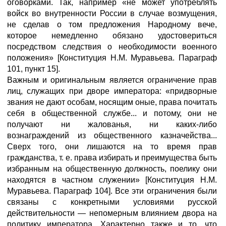
оговорками. Так, например «не может употреблять
войск во внутренности России в случае возмущения,
не сделав о том предложения Народному вече,
которое немедленно обязано удостовериться
посредством следствия о необходимости военного
положения» [Конституция Н.М. Муравьева. Параграф
101, пункт 15].
Важным и оригинальным является ограничение прав
лиц, служащих при дворе императора: «придворные
звания не дают особам, носящим оные, права почитать
себя в общественной службе... и потому, они не
получают ни жалованья, ни каких-либо
вознаграждений из общественного казначейства...
Сверх того, они лишаются на то время прав
гражданства, т. е. права избирать и преимущества быть
избранным на общественную должность, поелику они
находятся в частном служении» [Конституция Н.М.
Муравьева. Параграф 104]. Все эти ограничения были
связаны с конкретными условиями русской
действительности — непомерным влиянием двора на
политику императора. Характерно также и то, что