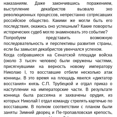
наказаниям. Даже закончившись поражением,
выступление декабристов вызвало эхо
революционных процессов, непрестанно сотрясавших
российское общество. Какими же могли быть его
последствия, окажись оно успешным? Какие повороты
исторических судеб могло знаменовать это событие?
Попробуем представить возможную
последовательность и перспективы развития страны,
если бы замысел декабристов увенчался успехом.
Когда собравшиеся на Сенатской площади войска
(около 3 тысяч человек) были окружены частями,
присягнувшими на верность новому императору
Николаю I, то восставшие отбили несколько атак
конницы. В это время на площадь явился «диктатор
восстания» князь С.П. Трубецкой и отдал приказ о
наступлении на императорские части. В результате
конница была рассеяна и захвачены орудия, из
которых Николай I отдал команду стрелять картечью по
восставшим. В полном соответствии с планом были
заняты Зимний дворец и Пе-тропавловская крепость,