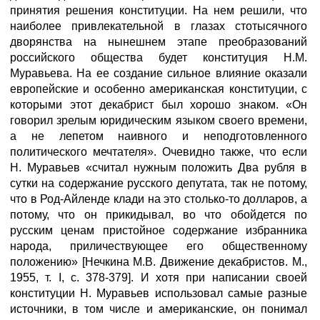
принятия решения конституции. На нем решили, что
наиболее привлекательной в глазах стотысячного
дворянства на нынешнем этапе преобразований
российского общества будет конституция Н.М.
Муравьева. На ее создание сильное влияние оказали
европейские и особенно американская конституции, с
которыми этот декабрист был хорошо знаком. «Он
говорил зрелым юридическим языком своего времени,
а не лепетом наивного и неподготовленного
политического мечтателя». Очевидно также, что если
Н. Муравьев «считал нужным положить Два рубля в
сутки на содержание русского депутата, так не потому,
что в Род-Айленде клади на это столько-то долларов, а
потому, что он прикидывал, во что обойдется по
русским ценам пристойное содержание избранника
народа, приличествующее его общественному
положению» [Нечкина М.В. Движение декабристов. М.,
1955, т. I, с. 378-379]. И хотя при написании своей
конституции Н. Муравьев использовал самые разные
источники, в том числе и американские, он понимал