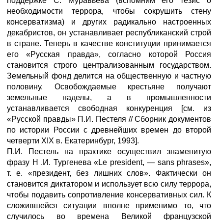
поддержке С. Муравьева (вспомним его тезис о
необходимости террора, чтобы сокрушить стену
консерватизма) и других радикально настроенных
декабристов, он устанавливает республиканский строй
в стране. Теперь в качестве конституции принимается
его «Русская правда», согласно которой Россия
становится строго централизованным государством.
Земельный фонд делится на общественную и частную
половину. Освобождаемые крестьяне получают
земельные наделы, а в промышленности
устанавливается свободная конкуренция [см. из
«Русской правды» П.И. Пестеля // Сборник документов
по истории России с древнейших времен до второй
четверти XIX в. Екатеринбург, 1993].
П.И. Пестель на практике осуществил знаменитую
фразу Н .И. Тургенева «Le president, — sans phrases»,
т. е. «президент, без лишних слов». Фактически он
становится диктатором и использует всю силу террора,
чтобы подавить сопротивление консервативных сил. К
сложившейся ситуации вполне применимо то, что
случилось во времена Великой французской