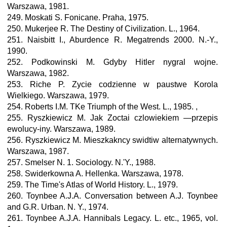
Warszawa, 1981.
249. Moskati S. Fonicane. Praha, 1975.
250. Mukerjee R. The Destiny of Civilization. L., 1964.
251. Naisbitt I., Aburdence R. Megatrends 2000. N.-Y.,
1990.
252. Podkowinski M. Gdyby Hitler nygral wojne.
Warszawa, 1982.
253. Riche P. Zycie codzienne w paustwe Korola
Wielkiego. Warszawa, 1979.
254. Roberts I.M. TKe Triumph of the West. L., 1985. ,
255. Ryszkiewicz M. Jak Zoctai czlowiekiem —przepis
ewolucy-iny. Warszawa, 1989.
256. Ryszkiewicz M. Mieszkakncy swidtiw alternatywnych.
Warszawa, 1987.
257. Smelser N. 1. Sociology. N.'Y., 1988.
258. Swiderkowna A. Hellenka. Warszawa, 1978.
259. The Time's Atlas of World History. L., 1979.
260. Toynbee A.J.A. Conversation between A.J. Toynbee
and G.R. Urban. N. Y., 1974.
261. Toynbee A.J.A. Hannibals Legacy. L. etc., 1965, vol.