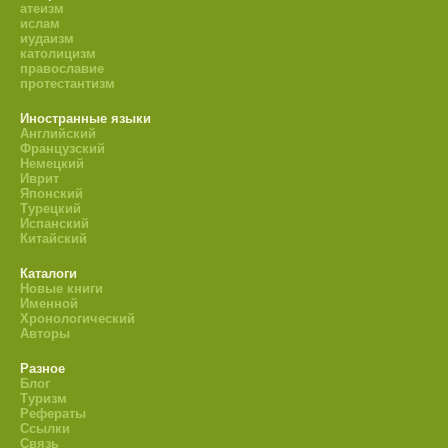
атеизм
ислам
иудаизм
католицизм
православие
протестантизм
Иностранные языки
Английский
Французский
Немецкий
Иврит
Японский
Турецкий
Испанский
Китайский
Каталоги
Новые книги
Именной
Хронологический
Авторы
Разное
Блог
Туризм
Рефераты
Ссылки
Связь