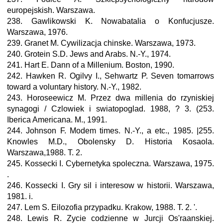
europejskish. Warszawa.
238. Gawlikowski K. Nowabatalia о Konfucjusze.
Warszawa, 1976.
239. Granet M. Cywilizacja chinske. Warszawa, 1973.
240. Grotein S.D. Jews and Arabs. N.-Y., 1974.
241. Hart E. Dann of a Millenium. Boston, 1990.
242. Hawken R. Ogilvy I., Sehwartz P. Seven tomarrows
toward a voluntary history. N.-Y., 1982.
243. Horoseewicz M. Przez dwa millenia do rzyniskiej
synagogi / Czlowiek i swiatopoglad. 1988, ? 3. (253.
Iberica Americana. M., 1991.
244. Johnson F. Modem times. N.-Y., a etc., 1985. |255.
Knowles M.D., Obolensky D. Historia Kosaola.
Warszawa,1988. T. 2.
245. Kossecki I. Cybernetyka spoleczna. Warszawa, 1975.
.
246. Kossecki I. Gry sil i interesow w historii. Warszawa,
1981. i.
247. Lem S. Eilozofia przypadku. Krakow, 1988. T. 2. '.
248. Lewis R. Zycie codzienne w Jurcji Os'raanskiej.