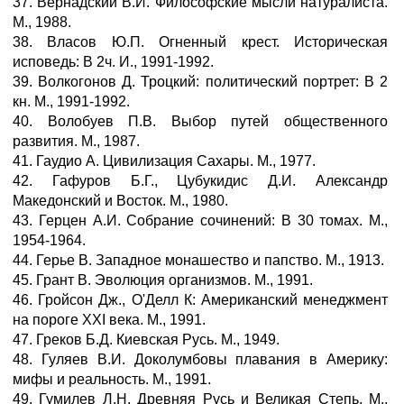
37. Вернадский В.И. Философские мысли натуралиста.
М., 1988.
38. Власов Ю.П. Огненный крест. Историческая
исповедь: В 2ч. И., 1991-1992.
39. Волкогонов Д. Троцкий: политический портрет: В 2
кн. М., 1991-1992.
40. Волобуев П.В. Выбор путей общественного
развития. М., 1987.
41. Гаудио А. Цивилизация Сахары. М., 1977.
42. Гафуров Б.Г., Цубукидис Д.И. Александр
Македонский и Восток. М., 1980.
43. Герцен А.И. Собрание сочинений: В 30 томах. М.,
1954-1964.
44. Герье В. Западное монашество и папство. М., 1913.
45. Грант В. Эволюция организмов. М., 1991.
46. Гройсон Дж., О'Делл К: Американский менеджмент
на пороге XXI века. М., 1991.
47. Греков Б.Д. Киевская Русь. М., 1949.
48. Гуляев В.И. Доколумбовы плавания в Америку:
мифы и реальность. М., 1991.
49. Гумилев Л.Н. Древняя Русь и Великая Степь. М.,