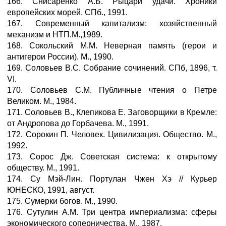
166. Снисаренко А.Б. Рыцари удачи. Хроники
европейских морей. СПб., 1991.
167. Современный капитализм: хозяйственный
механизм и НТП.М.,1989.
168. Сокольский М.М. Неверная память (герои и
антигерои России). М., 1990.
169. Соловьев B.C. Собрание сочинений. СПб, 1896, т.
VI.
170. Соловьев С.М. Публичные чтения о Петре
Великом. М., 1984.
171. Соловьев В., Клепикова Е. Заговорщики в Кремле:
от Андропова до Горбачева. М., 1991.
172. Сорокин П. Человек. Цивилизация. Общество. М.,
1992.
173. Сорос Дж. Советская система: к открытому
обществу. М., 1991.
174. Су Мэй-Лин. Портулан Чжен Хэ // Курьер
ЮНЕСКО, 1991, август.
175. Сумерки богов. М., 1990.
176. Сутулин A.M. Три центра империализма: сферы
экономического соперничества. М., 1987.