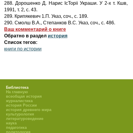
288. Дорошенко Д. Нарис IcTopii Украши. У 2-х т. Кшв,
1991, т. 2, с. 43.
289. Крипякевич 1.П. Указ, соч., с. 189.
290. Смолш В.А., Степанков B.C. Указ, соч., с. 486.
Ваш комментарий о книге
Обратно в раздел
история
Список тегов:
книги по истории
Библиотека
На главную
всеобщая история
журналистика
история России
история древнего мира
культурология
литературоведение
наука
педагогика
политология