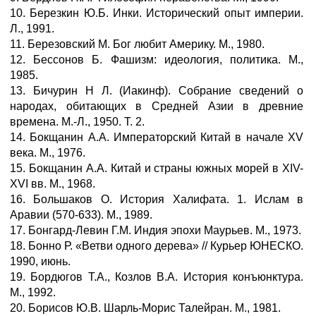
10. Березкин Ю.Б. Инки. Исторический опыт империи.
Л., 1991.
11. Березовский М. Бог любит Америку. М., 1980.
12. Бессонов Б. Фашизм: идеология, политика. М.,
1985.
13. Бичурин Н Л. (Иакинф). Собрание сведений о
народах, обитающих в Средней Азии в древние
времена. М.-Л., 1950. Т. 2.
14. Бокщанин А.А. Императорский Китай в начале XV
века. М., 1976.
15. Бокщанин А.А. Китай и страны южных морей в XIV-
XVI вв. М., 1968.
16. Большаков О. История Халифата. 1. Ислам в
Аравии (570-633). М., 1989.
17. Бонгард-Левин Г.М. Индия эпохи Маурьев. М., 1973.
18. Бонно Р. «Ветви одного дерева» // Курьер ЮНЕСКО.
1990, июнь.
19. Бордюгов Т.А., Козлов В.А. История конъюнктура.
М., 1992.
20. Борисов Ю.В. Шарль-Морис Талейран. М., 1981.