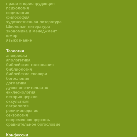
право и юриспруденция
психология
социология
философия
художественная литература
Школьная литература
экономика и менеджмент
юмор
языкознание
Теология
апокрифы
апологетика
библейские толкования
библиология
библейские словари
богословие
догматика
душепопечительство
екклесиология
история церкви
оккультизм
патрология
религиоведение
сектология
современная церковь
сравнительное богословие
Конфессии