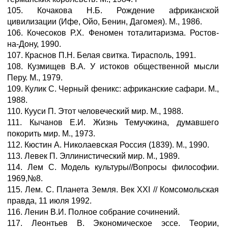
105. Кочакова Н.Б. Рождение африканской
цивилизации (Ифе, Ойо, Бенин, Дагомея). М., 1986.
106. Кочесоков Р.Х. Феномен тоталитаризма. Ростов-
на-Дону, 1990.
107. Краснов П.Н. Белая свитка. Тирасполь, 1991.
108. Кузмищев В.А. У истоков общественной мысли
Перу. М., 1979.
109. Кулик С. Черный феникс: африканские сафари. М.,
1988.
110. Кууси П. Этот человеческий мир. М., 1988.
111. Кычанов Е.И. Жизнь Темучжина, думавшего
покорить мир. М., 1973.
112. Кюстин А. Николаевская Россия (1839). М., 1990.
113. Левек П. Эллинистический мир. М., 1989.
114. Лем С. Модель культуры//Вопросы философии.
1969,№8.
115. Лем. С. Планета Земля. Век XXI // Комсомольская
правда, 11 июля 1992.
116. Ленин В.И. Полное собрание сочинений.
117. Леонтьев В. Экономическое эссе. Теории,