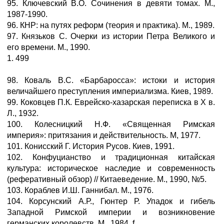
95. Ключевский В.О. Сочинения в девяти томах. М.,
1987-1990.
96. КНР: на путях реформ (теория и практика). М., 1989.
97. Князьков С. Очерки из истории Петра Великого и
его времени. М., 1990.
1. 499
98. Коваль B.C. «Барбаросса»: истоки и история
величайшего преступления империализма. Киев, 1989.
99. Коковцев П.К. Еврейско-хазарская переписка в X в.
Л., 1932.
100. Колесницкий Н.Ф. «Священная Римская
империя»: притязания и действительность. М, 1977.
101. Конисский Г. История Русов. Киев, 1991.
102. Конфуцианство и традиционная китайская
культура: историческое наследие и современность
(реферативный обзор) // Китаеведение. М., 1990, №5.
103. Кораблев И.Ш. Ганнибал. М., 1976.
104. Корсунский А.Р., Гюнтер Р. Упадок и гибель
Западной Римской империи и возникновение
германских королевств. М., 1984. f