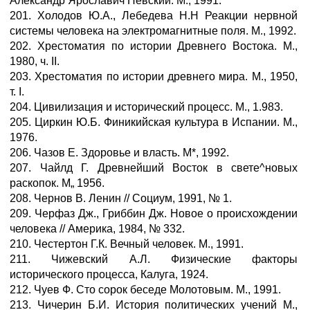
Александр Ярославич Невский. М., 1991.
201. Холодов Ю.А., Лебедева Н.Н Реакции нервной
системы человека на электромагнитные поля. М., 1992.
202. Хрестоматия по истории Древнего Востока. М.,
1980, ч. II.
203. Хрестоматия по истории древнего мира. М., 1950,
т. I.
204. Цивилизация и исторический процесс. М., 1.983.
205. Циркин Ю.Б. Финикийская культура в Испании. М.,
1976.
206. Чазов Е. Здоровье и власть. М*, 1992.
207. Чайлд Г. Древнейший Восток в свете^новых
раскопок. М„ 1956.
208. Чернов В. Ленин // Социум, 1991, № 1.
209. Черфаз Дж., Гриббин Дж. Новое о происхождении
человека // Америка, 1984, № 332.
210. Честертон Г.К. Вечный человек. М., 1991.
211. Чижевский А.Л. Физические факторы
исторического процесса, Калуга, 1924.
212. Чуев Ф. Сто сорок беседе Молотовым. М., 1991.
213. Чичерин Б.И. История политических учений М.,