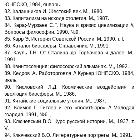
ЮНЕСКО, 1984, январь.
82. Калашников И. Жестокий век. М., 1980.
83. Капитализм на исходе столетия. М., 1987.
84. Кара;-Мурзаев С.Г. Наука и кризис цивилизации //,
Вопросы философии. 1990. №9.
85. Карр Э. История Советской России. М„ 1990, т. I.
86. Каталог биосферы. Справочник. М., 1991.
87. Кауль Т.Н. От Сталина до Горбачева и далее. М.,
1991.
88. Квинтэссенция: философский альманах. М,, 1992.
89. Кедров А. Работорговля // Курьер ЮНЕСКО. 1984,
июль.
90. Кисловский Л.Д. Космические воздействия и
эволюция биосферы. М., 1986.
91. Китайские социальные утопии. М., 1987.
92. Климов Г. Гитлер и его «политбюро» // Молодая
гвардия. 1991, №6. ,
93. Ключевский B.О. Курс русской истории. М., 1937, т.
V.
94. Ключевский В.О. Литературные портреты. M., 1991.