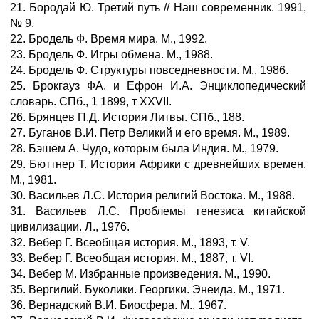
21. Бородай Ю. Третий путь // Наш современник. 1991,
№ 9.
22. Бродель Ф. Время мира. М., 1992.
23. Бродель Ф. Игры обмена. М., 1988.
24. Бродель Ф. Структуры повседневности. М., 1986.
25. Брокгауз ФА. и Ефрон И.А. Энциклопедический
словарь. СПб., 1 1899, т XXVII.
26. Брянцев П.Д. История Литвы. СПб., 188.
27. Буганов В.И. Петр Великий и его время. М., 1989.
28. Бэшем А. Чудо, которым была Индия. М., 1979.
29. Бюттнер Т. История Африки с древнейших времен.
М., 1981.
30. Васильев Л.С. История религий Востока. М., 1988.
31. Васильев Л.С. Проблемы генезиса китайской
цивилизации. Л., 1976.
32. Вебер Г. Всеобщая история. М., 1893, т. V.
33. Вебер Г. Всеобщая история. М., 1887, т. VI.
34. Вебер М. Избранные произведения. М., 1990.
35. Вергилий. Буколики. Георгики. Энеида. М., 1971.
36. Вернадский В.И. Биосфера. М., 1967.