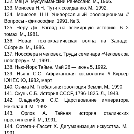
132. Мец А. Мусульманский Ренессанс. М., 1966.
133. Моисеев Н.Н. Пути к созиданию. М., 1992.
134. Моисеев Н.Н Универсальный эволюционизм //
Вопросы - философии, 1991, № 3.
135. Неру Дж. Взгляд на всемирную историю: В 3
томах. М., 1981.
136. Новая технократическая волна на Западе.
Сборник. М., 1986.
137. Ноосфера и человек. Труды семинара «Человек за
ноосферу». М., 1991.
138. Нью-Йорк Тайме. Май 26 — июнь 5, 1992.
139. Ньянг С.С. Африканская космология // Курьер
ЮНЕСКО, 1982, март.
140. Озима М. Глобальная эволюция Земли. М., 1990.
141. Окунь С.Б. История СССР, 1796-1825. Л., 1948.
142. Ольденбург С.С. Царствование императора
Николая II. М., 1992.
143. Орлов А. Тайная история сталинских
преступлений. М., 1991.
144. Ортега-и-Гассет X. Дегуманизация искусства. М.,
1991.