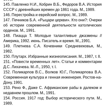
145. Павленко Н.И., Кобрин В.Б., Федоров В.А. История
СССР с древнейших времен до 1861 года. М., 1989.
146. Перестройка и еврейский вопрос. М., 1989.
147. Печников Б.А. «Рыцари церкви». Кто они?: Очерки
об истории современной деятельности католических
орденов. М., 1991.
148. Пиацца Т. Молодые талантливые джазмены //
Америка, 1992. июнь. Писатель и время. М.,.1991.
149. Плетнева С.А. Кочевники Средневековья, М.,
1982.
150. Плутарх. Избранные жизнеописания. М., 1987, т. II.
151. «Повести временных лет». Статьи и комментарии
Д.С. Лихачева. М.-Л., 1950, т. I.
152. Поликарпов B.C., Волков Ю.Г., Поликарпова В.А.
Современная культура и генная инженерия. Ростов-на-
Дону, 1991.
153. Рено Ф., Даже С. Африканские рабы в далеком и
недавнем прошлом. М., 1991.
154. Россия. 1917 год: Выбор исторического пути. М.,
1989.