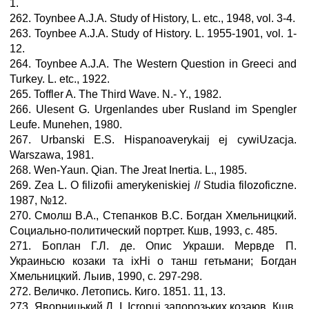
1.
262. Toynbee A.J.A. Study of History, L. etc., 1948, vol. 3-4.
263. Toynbee A.J.A. Study of History. L. 1955-1901, vol. 1-
12.
264. Toynbee A.J.A. The Western Question in Greeci and
Turkey. L. etc., 1922.
265. Toffler A. The Third Wave. N.- Y., 1982.
266. Ulesent G. Urgenlandes uber Rusland im Spengler
Leufe. Munehen, 1980.
267. Urbanski E.S. Hispanoaverykaij ej cywiUzacja.
Warszawa, 1981.
268. Wen-Yaun. Qian. The Jreat Inertia. L., 1985.
269. Zea L. О filizofii amerykeniskiej // Studia filozoficzne.
1987, №12.
270. Смолш В.А., Степанков B.C. Богдан Хмельницкий.
Coциально-политический портрет. Кшв, 1993, с. 485.
271. Боплан Г.Л. де. Опис Украши. Мервде П.
Украиньсю козаки та ixHi о танш гетьмани; Богдан
Хмельницкий. Лыив, 1990, с. 297-298.
272. Величко. Летопись. Киго. 1851. 11, 13.
273. Яворницький Д. I. Icropui запорозьких козаюв. Кшв,