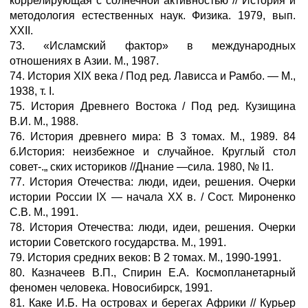
коррелирующая с солнечной активностью // История и
методология естественных наук. Физика. 1979, вып.
XXII.
73. «Исламский фактор» в международных
отношениях в Азии. М., 1987.
74. История XIX века / Под ред. Лависса и Рамбо. — М.,
1938, т. I.
75. История Древнего Востока / Под ред. Кузищина
В.И. М., 1988.
76. История древнего мира: В 3 томах. М., 1989. 84
б.История: неизбежное и случайное. Круглый стол
совет-.„ ских историков //Днание —сила. 1980, № I1.
77. История Отечества: люди, идеи, решения. Очерки
истории России IX — начала XX в. / Сост. Мироненко
С.В. М., 1991.
78. История Отечества: люди, идеи, решения. Очерки
истории Советского государства. М., 1991.
79. История средних веков: В 2 томах. М., 1990-1991.
80. Казначеев В.П., Спирин Е.А. Космопланетарный
феномен человека. Новосибирск, 1991.
81. Каке И.Б. На островах и берегах Африки // Курьер