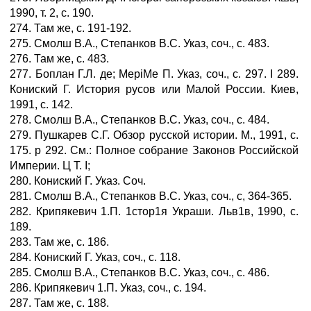
1990, т. 2, с. 190.
274. Там же, с. 191-192.
275. Смолш В.А., Степанков B.C. Указ, соч., с. 483.
276. Там же, с. 483.
277. Боплан Г.Л. де; MepiMe П. Указ, соч., с. 297. I 289.
Кониский Г. История русов или Малой России. Киев,
1991, с. 142.
278. Смолш В.А., Степанков B.C. Указ, соч., с. 484.
279. Пушкарев С.Г. Обзор русской истории. М., 1991, с.
175. р 292. См.: Полное собрание Законов Российской
Империи. Ц Т. I;
280. Кониский Г. Указ. Соч.
281. Смолш В.А., Степанков B.C. Указ, соч., с, 364-365.
282. Крипякевич 1.П. 1стор1я Украши. Льв1в, 1990, с.
189.
283. Там же, с. 186.
284. Кониский Г. Указ, соч., с. 118.
285. Смолш В.А., Степанков B.C. Указ, соч., с. 486.
286. Крипякевич 1.П. Указ, соч., с. 194.
287. Там же, с. 188.