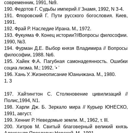
современник, 1991, №9.
190. Федотов Г. Судьбы империй // Знамя, 1992, N 3-4.
191. Флоровский Г. Пути русского богословия. Киев,
1991.
192. Фрай Р. Наследие Ирана. М., 1972.
193. Фукуяма Ф. Конец истории?//Вопросы философии.
1990, №3.
194. Фурман Д.Е. Выбор князя Владимира // Вопросы
философии, 1988. №6.
195. Хайек Ф.А. Пагубная самонадеянность. Ошибки
социа лизма. М.; 1992. '• '
196. Хань У. Жизнеописание Юаньчжана. М., 1980.
1. 3
197. Хайтингтон С. Столкновение цивилизаций //
Полис,1994, N1.
198. Харли Дж. Б. Зеркало мира // Курьер ЮНЕСКО,
1991, август.
199. Хенниг Р. Неведомые земли. М., 1962, т. III.
200. Хитров М. Свитый благоверный великий князь