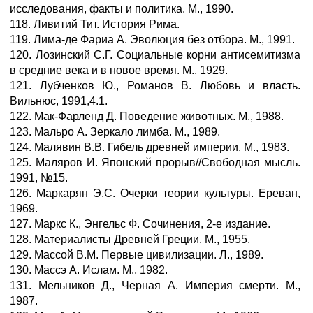
исследования, факты и политика. М., 1990.
118. Ливитий Тит. История Рима.
119. Лима-де Фариа А. Эволюция без отбора. М., 1991.
120. Лозинский С.Г. Социальные корни антисемитизма
в средние века и в новое время. М., 1929.
121. Лубченков Ю., Романов В. Любовь и власть.
Вильнюс, 1991,4.1.
122. Мак-Фарленд Д. Поведение животных. М., 1988.
123. Мальро А. Зеркало лимба. М., 1989.
124. Малявин В.В. Гибель древней империи. М., 1983.
125. Маляров И. Японский прорыв//Свободная мысль.
1991, №15.
126. Маркарян Э.С. Очерки теории культуры. Ереван,
1969.
127. Маркс К., Энгельс Ф. Сочинения, 2-е издание.
128. Материалисты Древней Греции. М., 1955.
129. Массой В.М. Первые цивилизации. Л., 1989.
130. Массэ А. Ислам. М., 1982.
131. Мельников Д., Черная А. Империя смерти. М.,
1987.