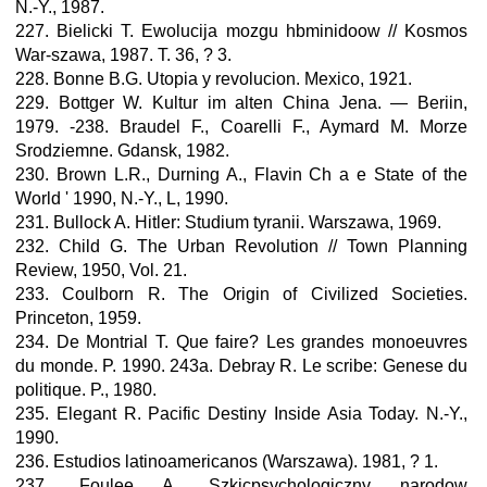
N.-Y., 1987.
227. Bielicki T. Ewolucija mozgu hbminidoow // Kosmos
War-szawa, 1987. T. 36, ? 3.
228. Bonne B.G. Utopia у revolucion. Mexico, 1921.
229. Bottger W. Kultur im alten China Jena. — Beriin,
1979. -238. Braudel F., Coarelli F., Aymard M. Morze
Srodziemne. Gdansk, 1982.
230. Brown L.R., Durning A., Flavin Ch a e State of the
World ' 1990, N.-Y., L, 1990.
231. Bullock A. Hitler: Studium tyranii. Warszawa, 1969.
232. Child G. The Urban Revolution // Town Planning
Review, 1950, Vol. 21.
233. Coulborn R. The Origin of Civilized Societies.
Princeton, 1959.
234. De Montrial T. Que faire? Les grandes monoeuvres
du monde. P. 1990. 243a. Debray R. Le scribe: Genese du
politique. P., 1980.
235. Elegant R. Pacific Destiny Inside Asia Today. N.-Y.,
1990.
236. Estudios latinoamericanos (Warszawa). 1981, ? 1.
237. Foulee A. Szkicpsychologiczny narodow