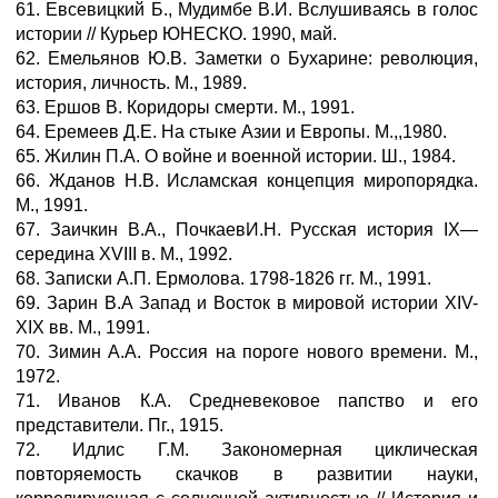
61. Евсевицкий Б., Мудимбе В.И. Вслушиваясь в голос
истории // Курьер ЮНЕСКО. 1990, май.
62. Емельянов Ю.В. Заметки о Бухарине: революция,
история, личность. М., 1989.
63. Ершов В. Коридоры смерти. М., 1991.
64. Еремеев Д.Е. На стыке Азии и Европы. М.,,1980.
65. Жилин П.А. О войне и военной истории. Ш., 1984.
66. Жданов Н.В. Исламская концепция миропорядка.
М., 1991.
67. Заичкин В.А., ПочкаевИ.Н. Русская история IX—
середина XVIII в. М., 1992.
68. Записки А.П. Ермолова. 1798-1826 гг. М., 1991.
69. Зарин В.А Запад и Восток в мировой истории XIV-
XIX вв. М., 1991.
70. Зимин А.А. Россия на пороге нового времени. М.,
1972.
71. Иванов К.А. Средневековое папство и его
представители. Пг., 1915.
72. Идлис Г.М. Закономерная циклическая
повторяемость скачков в развитии науки,