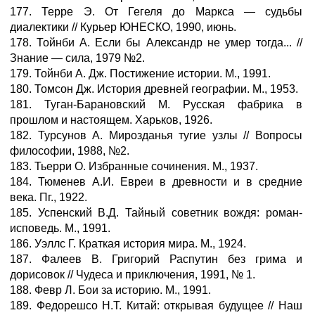
177. Терре Э. От Гегеля до Маркса — судьбы
диалектики // Курьер ЮНЕСКО, 1990, июнь.
178. Тойнби А. Если бы Александр не умер тогда... //
Знание — сила, 1979 №2.
179. Тойнби А. Дж. Постижение истории. М., 1991.
180. Томсон Дж. История древней географии. М., 1953.
181. Туган-Барановский М. Русская фабрика в
прошлом и настоящем. Харьков, 1926.
182. Турсунов А. Мирозданья тугие узлы // Вопросы
философии, 1988, №2.
183. Тьерри О. Избранные сочинения. М., 1937.
184. Тюменев А.И. Евреи в древности и в средние
века. Пг., 1922.
185. Успенский В.Д. Тайный советник вождя: роман-
исповедь. М., 1991.
186. Уэллс Г. Краткая история мира. М., 1924.
187. Фалеев В. Григорий Распутин без грима и
дорисовок // Чудеса и приключения, 1991, № 1.
188. Февр Л. Бои за историю. М., 1991.
189. Федорешсо Н.Т. Китай: открывая будущее // Наш