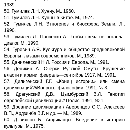
1989.
50. Гумилев Л.Н. Хунну. М., 1960.
51. Гумилев Л.Н. Хунны в Китае. М., 1974.
52. Гумилев Л.Н. Этногенез и биосфера Земли. Л.,
1990.
53. Гумилев Л., Панченко А. Чтобы свеча не погасла:
диалог. М., 1990.
54. Гуревич А.Я. Культура и общество средневековой
Европы глазами современников. М., 1989.
55. Данилевский Н Л. Россия и Европа. М., 1991.
56. Деникин А. Очерки Русской Смуты. Крушение
власти и армии, февраль—сентябрь 1917. М., 1991.
57. Дилигенский Г.Г. «Конец истории» или смена
цивилизаций?//Вопросы философии. 1991, № 3.
58. Драгунский Д.В., Цымбурский В.Л. Генотип
европейской цивилизации // Полис. 1991, № 1.
59. Древние цивилизации / Аверенцев С.С., Алексеев
В.П., Ардзинба В.Г. и др. — М., 1989.
60. Дэвидсон Б. Африканцы. Введение в историю
культуры. М., 1975.