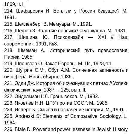
1869, ч. I.
214. Шафаревич И. Есть ли у России будущее? М.,
1991.
215. Шелленберг В. Мемуары. М., 1991.
216. Шефер 3. Золотые персики Самарканда. М., 1981.
217. Шишина Ю. Психодизайн — XXI // Наш
современник, 1991, №8.
218. Шмеман А. Исторический путь православия.
Париж, 1985.
219. Шпенглер О. Закат Европы. М.-Пг., 1923, т.1.
220. Шугрин С.М., Обут А.М. Солнечная активность и
биосфера. Новосибирск, 1986.
221. Эдди Дж. История об исчезнувших пятнах // Успехи
физических наук, 1987, т. 125, вып. II.
222. Эйдельман НЛ. Грань веков. М., 1982.
223. Яковлев Н.Н. ЦРУ против СССР. М., 1985.
224. Ясперс К. Смысл и назначение истории. М., 1991.
225. Andreski St Elements of Comparative Sociology. L.,
1964.
226. Biale D. Power and power lessness in Jewish History.