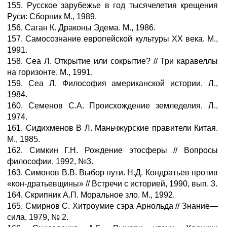
155. Русское зарубежье в год тысячелетия крещения
Руси: Сборник М., 1989.
156. Саган К. Драконы Эдема. М., 1986.
157. Самосознание европейской культуры XX века. М.,
1991.
158. Сеа Л. Открытие или сокрытие? // Три каравеллы
на горизонте. М., 1991.
159. Сеа Л. Философия американской истории. Л.,
1984.
160. Семенов С.А. Происхождение земледелия. Л.,
1974.
161. Сидихменов В Л. Маньчжурские правители Китая.
М., 1985.
162. Симкин Г.Н. Рождение этосферы // Вопросы
философии, 1992, №3.
163. Симонов В.В. Выбор пути. Н.Д. Кондратьев против
«кон-дратьевщины» // Встречи с историей, 1990, вып. 3.
164. Скрипник А.П. Моральное зло. М., 1992.
165. Смирнов С. Хитроумие сэра Арнольда // Знание—
сила, 1979, № 2.