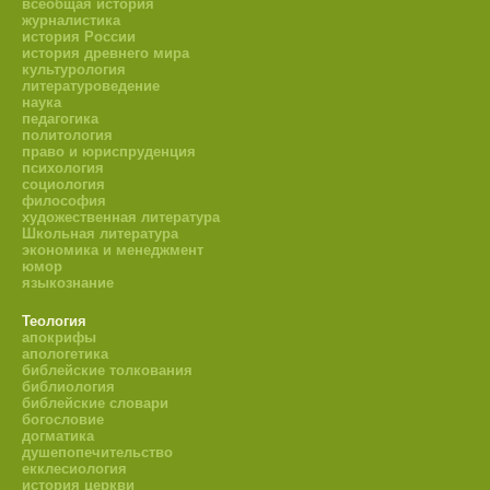
всеобщая история
журналистика
история России
история древнего мира
культурология
литературоведение
наука
педагогика
политология
право и юриспруденция
психология
социология
философия
художественная литература
Школьная литература
экономика и менеджмент
юмор
языкознание
Теология
апокрифы
апологетика
библейские толкования
библиология
библейские словари
богословие
догматика
душепопечительство
екклесиология
история церкви