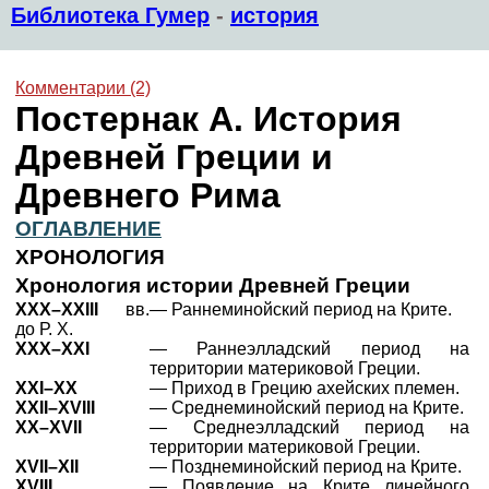
Библиотека Гумер
-
история
Комментарии (2)
Постернак А. История
Древней Греции и
Древнего Рима
ОГЛАВЛЕНИЕ
ХРОНОЛОГИЯ
Хронология истории Древней Греции
XXX–XXIII
вв.
— Раннеминойский период на Крите.
до Р. Х.
XXX–XXI
— Раннеэлладский период на
территории материковой Греции.
XXI–XX
— Приход в Грецию ахейских племен.
XXII–XVIII
— Среднеминойский период на Крите.
XX–XVII
— Среднеэлладский период на
территории материковой Греции.
XVII–XII
— Позднеминойский период на Крите.
XVIII
— Появление на Крите линейного