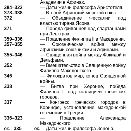
Академии в Афинах.
384–322
— Даты жизни философа Аристотеля.
378–338
— Второй Афинский морской союз.
372
— Объединение Фессалии под
властью тирана Ясона.
371
— Победа фиванцев над спартанцами
при Левктрах.
359–336
— Правление Филиппа II в Македонии.
357–355
— Союзническая война между
афинскими союзниками и Афинами.
355–346
— Священная война между Фокидой и
Дельфами.
352
— Вмешательство в Священную войну
Филиппа Македонского.
346
— Филократов мир, конец Священной
войны.
338
— Битва при Херонее, победа
Филиппа II над коалицией греческих
городов.
337
— Конгресс греческих городов в
Коринфе, установление македонской
гегемонии в Греции.
336–323
— Правление Александра
Македонского.
ок.
335 —
ок.
— Даты жизни философа Зенона.