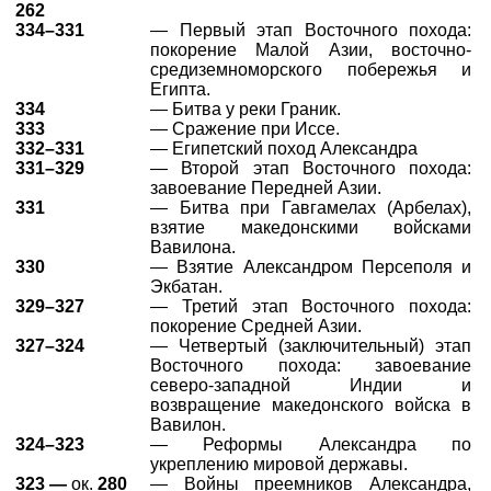
262
334–331
— Первый этап Восточного похода:
покорение Малой Азии, восточно-
средиземноморского побережья и
Египта.
334
— Битва у реки Граник.
333
— Сражение при Иссе.
332–331
— Египетский поход Александра
331–329
— Второй этап Восточного похода:
завоевание Передней Азии.
331
— Битва при Гавгамелах (Арбелах),
взятие македонскими войсками
Вавилона.
330
— Взятие Александром Персеполя и
Экбатан.
329–327
— Третий этап Восточного похода:
покорение Средней Азии.
327–324
— Четвертый (заключительный) этап
Восточного похода: завоевание
северо-западной Индии и
возвращение македонского войска в
Вавилон.
324–323
— Реформы Александра по
укреплению мировой державы.
323 —
ок.
280
— Войны преемников Александра,