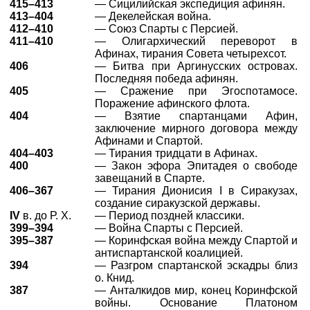
415–413
— Сицилийская экспедиция афинян.
413–404
— Декелейская война.
412–410
— Союз Спарты с Персией.
411–410
— Олигархический переворот в
Афинах, тирания Совета четырехсот.
406
— Битва при Аргинусских островах.
Последняя победа афинян.
405
— Сражение при Эгоспотамосе.
Поражение афинского флота.
404
— Взятие спартанцами Афин,
заключение мирного договора между
Афинами и Спартой.
404–403
— Тирания тридцати в Афинах.
400
— Закон эфора Эпитадея о свободе
завещаний в Спарте.
406–367
— Тирания Дионисия I в Сиракузах,
создание сиракузской державы.
IV
в. до Р. Х.
— Период поздней классики.
399–394
— Война Спарты с Персией.
395–387
— Коринфская война между Спартой и
антиспартанской коалицией.
394
— Разгром спартанской эскадры близ
о. Книд.
387
— Анталкидов мир, конец Коринфской
войны. Основание Платоном