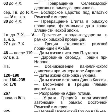
63
до Р. Х.
— Превращение Селевкидской
державы в римскую провинцию.
сер.
I
в. до Р. Х.
— Боспорское царство под властью
— IV
в. н. э.
Римской империи.
30
до Р. Х.
— Превращение Египта в римскую
провинцию, формальная дата конца
эллинистической эпохи.
I
в. до Р. Х. —
V
— Греческие города-государства в
в. н. э.
рамках римской провинции.
27
г. до Р. Х.
— Греция становится римской
провинцией Ахайя.
46 —
после
119
— Даты жизни писателя Плутарха.
67
г. н. э.
— Дарование свободы Греции при
Нероне.
II
в.
— Возникновение панэллинского
движения при императоре Адриане.
120–190
— Даты жизни сатирика Лукиана.
ок.
160–235
— Даты жизни историка Диона Кассия.
ок.
170
— Вторжение в Грецию племен
костобоков.
267
— Разграбление Афин готами.
начало
IV
в.
— Утрата Грецией политической
автономии в рамках Восточной
Римской империи.
325
— Первый Вселенский Собор в Никее.