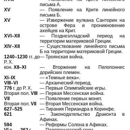
письма А.
XV
— Появление на Крите линейного
письма Б.
XV
— Извержение вулкана Санторин на
острове Фера и проникновение
ахейцев на Крит.
XVI–XII
— Позднеэлладский период на
территории материковой Греции.
XIV–XII
— Существование линейного письма
Б на территории материковой Греции.
1240–1230
гг. до
— Троянская война.
Р. Х.
кон.
XII–XI
— Вторжение на Пелопоннес
дорийских племен.
XI–IX
— «Темные века».
VIII–VI
— Архаический период.
776
г. до Р. Х.
— Первые Олимпийские игры.
Вторая пол.
VIII
— Первая Мессенская война.
VII
— Появление первых монет.
Вторая пол.
VII
— Вторая Мессенская война.
627–525
— Тирания Периандра в Коринфе.
621
— Законодательство Драконта в
Афинах.
594
— Реформы Солона в Афинах.
VI
в. —
362
г.
— Пелопоннесский союз.