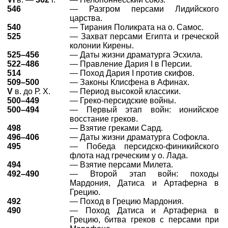
546
— Разгром персами Лидийского
царства.
540
— Тирания Поликрата на о. Самос.
525
— Захват персами Египта и греческой
колонии Кирены.
525–456
— Даты жизни драматурга Эсхила.
522–486
— Правление Дария I в Персии.
514
— Поход Дария I против скифов.
509–500
— Законы Клисфена в Афинах.
V
в. до Р. Х.
— Период высокой классики.
500–449
— Греко-персидские войны.
500–494
— Первый этап войн: ионийское
восстание греков.
498
— Взятие греками Сард.
496–406
— Даты жизни драматурга Софокла.
495
— Победа персидско-финикийского
флота над греческим у о. Лада.
494
— Взятие персами Милета.
492–490
— Второй этап войн: походы
Мардония, Датиса и Артаферна в
Грецию.
492
— Поход в Грецию Мардония.
490
— Поход Датиса и Артаферна в
Грецию, битва греков с персами при