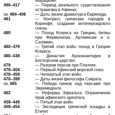
Марафоне.
490–417
— Период реального существования
остракизма в Афинах.
ок.
484–406
— Даты жизни драматурга Еврипида.
481
— Конгресс греческих городов в
Коринфе, создание антиперсидского
союза.
480
— Поход Ксеркса на Грецию, битвы
при Фермопилах, Артемисии и о.
Саламин.
480–479
— Третий этап войн: поход в Грецию
Ксеркса.
480–438
— Династия Археанактидов в
Боспорском царстве.
479
— Разгром персов при Платеях.
478–404
— Первый Афинский морской союз.
478–459
— Четвертый этап войн.
470–399
— Даты жизни философа Сократа.
ок.
465
— Победа греков над персами при
Эвримедонте.
462
— Реформа Эфиальта. Ограничение
прав афинского ареопага.
459–449
— Пятый этап войн.
459–454
— Экспедиция греческой эскадры в
Египет.