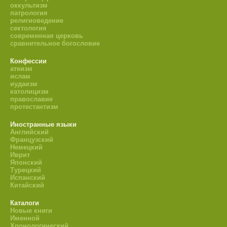
оккультизм
патрология
религиоведение
сектология
современная церковь
сравнительное богословие
Конфессии
атеизм
ислам
иудаизм
католицизм
православие
протестантизм
Иностранные языки
Английский
Французский
Немецкий
Иврит
Японский
Турецкий
Испанский
Китайский
Каталоги
Новые книги
Именной
Хронологический