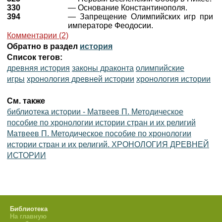
330
— Основание Константинополя.
394
— Запрещение Олимпийских игр при
императоре Феодосии.
Комментарии (2)
Обратно в раздел
история
Список тегов:
древняя история
законы драконта
олимпийские
игры
хронология древней истории
хронология истории
См. также
библиотека истории - Матвеев П. Методическое
пособие по хронологии истории стран и их религий
Матвеев П. Методическое пособие по хронологии
истории стран и их религий. ХРОНОЛОГИЯ ДРЕВНЕЙ
ИСТОРИИ
Библиотека
На главную