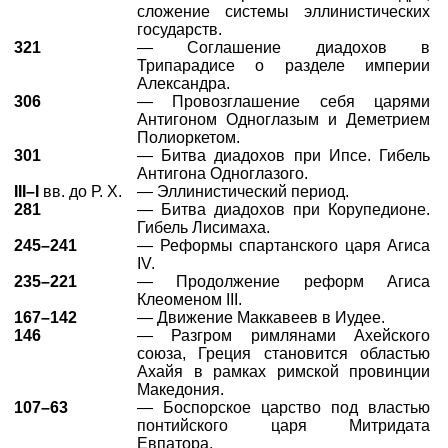
сложение системы эллинистических
государств.
321
— Соглашение диадохов в
Трипарадисе о разделе империи
Александра.
306
— Провозглашение себя царями
Антигоном Одноглазым и Деметрием
Полиоркетом.
301
— Битва диадохов при Ипсе. Гибель
Антигона Одноглазого.
III–I
вв. до Р. Х.
— Эллинистический период.
281
— Битва диадохов при Корупедионе.
Гибель Лисимаха.
245–241
— Реформы спартанского царя Агиса
IV.
235–221
— Продолжение реформ Агиса
Клеоменом III.
167–142
— Движение Маккавеев в Иудее.
146
— Разгром римлянами Ахейского
союза, Греция становится областью
Ахайя в рамках римской провинции
Македония.
107–63
— Боспорское царство под властью
понтийского царя Митридата
Евпатора.