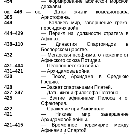
454
— Формирование афинской морской
державы.
ок.
446 —
ок.
— Даты жизни комедиографа
385
Аристофана.
449
— Каллиев мир, завершение греко-
персидских войн.
444–429
— Перикл на должности стратега в
Афинах.
438–110
— Династия Спартокидов в
Боспорском царстве.
432
— Мегарская псефизма, отложение от
Афинского союза Потидеи.
431–404
— Пелопоннесская война.
431–421
— Архидамова война.
430
— Поход Архидама в Среднюю
Грецию.
428
— Захват спартанцами Платей.
427–347
— Даты жизни философа Платона.
425
— Взятие афинянами Пилоса и о.
Сфактерия.
422
— Сражение при Амфиполе.
421
— Никиев мир, завершение
Архидамовой войны.
421–415
— Временное перемирие между
Афинами и Спартой.