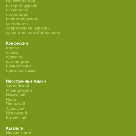
екклесиология
история церкви
оккультизм
патрология
религиоведение
сектология
современная церковь
сравнительное богословие
Конфессии
атеизм
ислам
иудаизм
католицизм
православие
протестантизм
Иностранные языки
Английский
Французский
Немецкий
Иврит
Японский
Турецкий
Испанский
Китайский
Каталоги
Новые книги