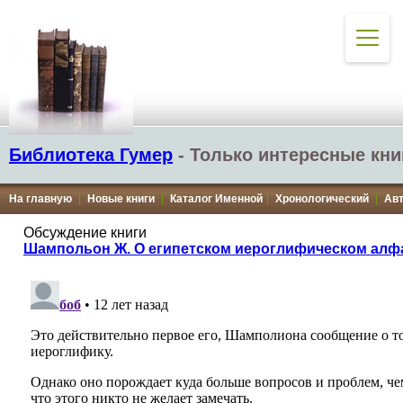
Библиотека Гумер
- Только интересные кни
На главную
|
Новые книги
|
Каталог Именной
|
Хронологический
|
Ав
Обсуждение книги
Шампольон Ж. О египетском иероглифическом алф