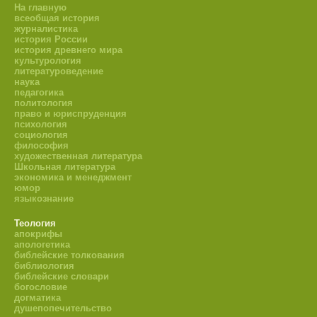
На главную
всеобщая история
журналистика
история России
история древнего мира
культурология
литературоведение
наука
педагогика
политология
право и юриспруденция
психология
социология
философия
художественная литература
Школьная литература
экономика и менеджмент
юмор
языкознание
Теология
апокрифы
апологетика
библейские толкования
библиология
библейские словари
богословие
догматика
душепопечительство