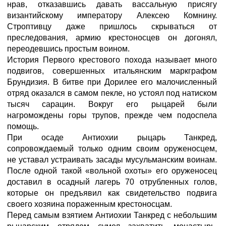
нрав, отказавшись давать вассальную присягу
византийскому императору Алексею Комнину.
Строптивцу даже пришлось скрываться от
преследования, армию крестоносцев он догонял,
переодевшись простым воином.
История Первого крестового похода называет много
подвигов, совершенных итальянским маркграфом
Брундизия. В битве при Дорилее его малочисленный
отряд оказался в самом пекле, но устоял под натиском
тысяч сарацин. Вокруг его рыцарей были
нагромождены горы трупов, прежде чем подоспела
помощь.
При осаде Антиохии рыцарь Танкред,
сопровождаемый только одним своим оруженосцем,
не уставал устраивать засады мусульманским воинам.
После одной такой «вольной охоты» его оруженосец
доставил в осадный лагерь 70 отрубленных голов,
которые он предъявил как свидетельство подвига
своего хозяина пораженным крестоносцам.
Перед самым взятием Антиохии Танкред с небольшим