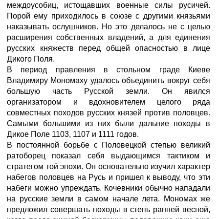
междоусобиц, истощавших военные силы русичей.
Порой ему приходилось в союзе с другими князьями
наказывать ослушников. Но это делалось не с целью
расширения собственных владений, а для единения
русских княжеств перед общей опасностью в лице
Дикого Поля.
В период правления в стольном граде Киеве
Владимиру Мономаху удалось объединить вокруг себя
большую часть Русской земли. Он явился
организатором и вдохновителем целого ряда
совместных походов русских князей против половцев.
Самыми большими из них были дальние походы в
Дикое Поле 1103, 1107 и 1111 годов.
В постоянной борьбе с Половецкой степью великий
ратоборец показал себя выдающимся тактиком и
стратегом той эпохи. Он основательно изучил характер
набегов половцев на Русь и пришел к выводу, что эти
набеги можно упреждать. Кочевники обычно нападали
на русские земли в самом начале лета. Мономах же
предложил совершать походы в степь ранней весной,