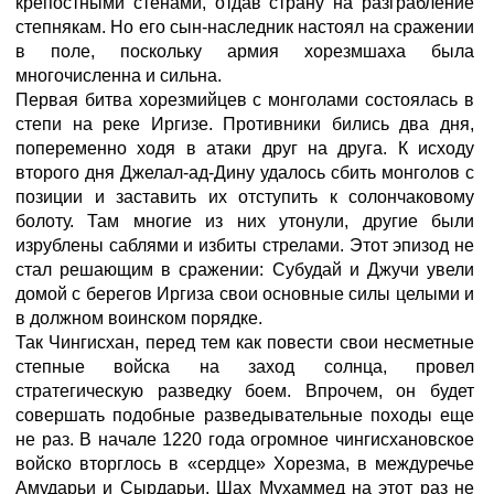
крепостными стенами, отдав страну на разграбление
степнякам. Но его сын-наследник настоял на сражении
в поле, поскольку армия хорезмшаха была
многочисленна и сильна.
Первая битва хорезмийцев с монголами состоялась в
степи на реке Иргизе. Противники бились два дня,
попеременно ходя в атаки друг на друга. К исходу
второго дня Джелал-ад-Дину удалось сбить монголов с
позиции и заставить их отступить к солончаковому
болоту. Там многие из них утонули, другие были
изрублены саблями и избиты стрелами. Этот эпизод не
стал решающим в сражении: Субудай и Джучи увели
домой с берегов Иргиза свои основные силы целыми и
в должном воинском порядке.
Так Чингисхан, перед тем как повести свои несметные
степные войска на заход солнца, провел
стратегическую разведку боем. Впрочем, он будет
совершать подобные разведывательные походы еще
не раз. В начале 1220 года огромное чингисхановское
войско вторглось в «сердце» Хорезма, в междуречье
Амударьи и Сырдарьи. Шах Мухаммед на этот раз не