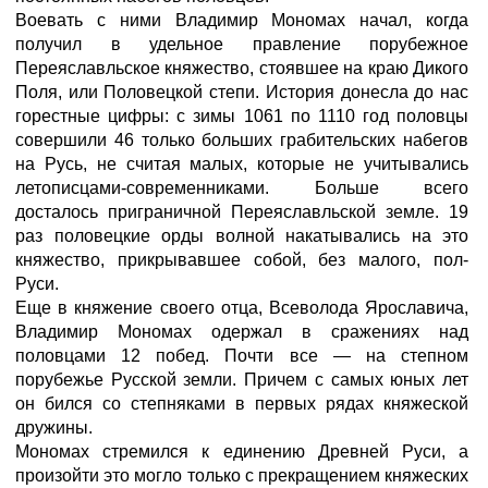
Воевать с ними Владимир Мономах начал, когда
получил в удельное правление порубежное
Переяславльское княжество, стоявшее на краю Дикого
Поля, или Половецкой степи. История донесла до нас
горестные цифры: с зимы 1061 по 1110 год половцы
совершили 46 только больших грабительских набегов
на Русь, не считая малых, которые не учитывались
летописцами-современниками. Больше всего
досталось приграничной Переяславльской земле. 19
раз половецкие орды волной накатывались на это
княжество, прикрывавшее собой, без малого, пол-
Руси.
Еще в княжение своего отца, Всеволода Ярославича,
Владимир Мономах одержал в сражениях над
половцами 12 побед. Почти все — на степном
порубежье Русской земли. Причем с самых юных лет
он бился со степняками в первых рядах княжеской
дружины.
Мономах стремился к единению Древней Руси, а
произойти это могло только с прекращением княжеских