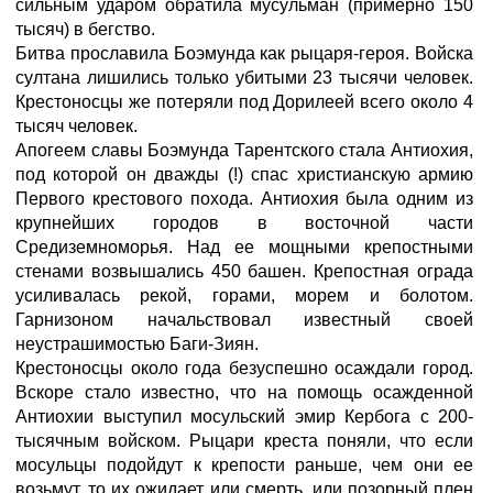
сильным ударом обратила мусульман (примерно 150
тысяч) в бегство.
Битва прославила Боэмунда как рыцаря-героя. Войска
султана лишились только убитыми 23 тысячи человек.
Крестоносцы же потеряли под Дорилеей всего около 4
тысяч человек.
Апогеем славы Боэмунда Тарентского стала Антиохия,
под которой он дважды (!) спас христианскую армию
Первого крестового похода. Антиохия была одним из
крупнейших городов в восточной части
Средиземноморья. Над ее мощными крепостными
стенами возвышались 450 башен. Крепостная ограда
усиливалась рекой, горами, морем и болотом.
Гарнизоном начальствовал известный своей
неустрашимостью Баги-Зиян.
Крестоносцы около года безуспешно осаждали город.
Вскоре стало известно, что на помощь осажденной
Антиохии выступил мосульский эмир Кербога с 200-
тысячным войском. Рыцари креста поняли, что если
мосульцы подойдут к крепости раньше, чем они ее
возьмут, то их ожидает или смерть, или позорный плен