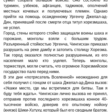
сумел собрать большое войско. Оно состояло из
туркмен, узбеков, афганцев, таджиков, ополчений
местных кочевых и полукочевых племен. Однако
прийти на помощь осажденному Ургенчу Джелал-ад-
Дин, принявший после смерти отца титул хорезмшаха,
не успел.
Город, стены которого стойко защищали воины шаха и
горожане, монголы взяли с большим трудом.
Разъяренный стойкостью Ургенча, Чингисхан приказал
разрушить на реке дамбу и затопить столицу Хорезма.
Так город оказался полностью разрушенным, из его
населения мало кто уцелел. Теперь монголы,
торжествуя, могли считать, что огромное Хорезмийское
государство пало перед ними.
В эти дни «потрясатель Вселенной» неожиданно для
себя получил с гонцом от шаха Джелал-ад-Дина вызов:
«Укажи место, где мы встретимся для битвы. Там я
буду тебя ждать». Чингисхан лично вызова не принял,
отправив против последнего хорезмшаха конное 40-
тысячное войско, доверив его опытному нойону
(князю) Шики-Хутуху, который был его сводным братом.