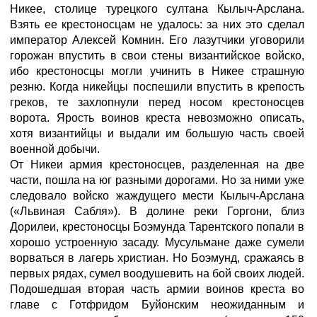
Никее, столице турецкого султана Кылыч-Арслана.
Взять ее крестоносцам не удалось: за них это сделал
император Алексей Комнин. Его лазутчики уговорили
горожан впустить в свои стены византийское войско,
ибо крестоносцы могли учинить в Никее страшную
резню. Когда никейцы поспешили впустить в крепость
греков, те захлопнули перед носом крестоносцев
ворота. Ярость воинов креста невозможно описать,
хотя византийцы и выдали им большую часть своей
военной добычи.
От Никеи армия крестоносцев, разделенная на две
части, пошла на юг разными дорогами. Но за ними уже
следовало войско жаждущего мести Кылыч-Арслана
(«Львиная Сабля»). В долине реки Горгони, близ
Дорилеи, крестоносцы Боэмунда Тарентского попали в
хорошо устроенную засаду. Мусульмане даже сумели
ворваться в лагерь христиан. Но Боэмунд, сражаясь в
первых рядах, сумел воодушевить на бой своих людей.
Подошедшая вторая часть армии воинов креста во
главе с Готфридом Буйонским неожиданным и