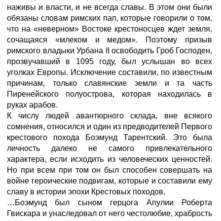
наживы и власти, и не всегда славы. В этом они были
обязаны словам римских пап, которые говорили о том,
что на «неверном» Востоке крестоносцев ждет земля,
сочащаяся «млеком и медом». Поэтому призыв
римского владыки Урбана II освободить Гроб Господен,
прозвучавший в 1095 году, был услышан во всех
уголках Европы. Исключение составили, по известным
причинам, только славянские земли и та часть
Пиренейского полуострова, которая находилась в
руках арабов.
К числу людей авантюрного склада, вне всякого
сомнения, относился и один из предводителей Первого
крестового похода Боэмунд Тарентский. Это была
личность далеко не самого привлекательного
характера, если исходить из человеческих ценностей.
Но при всем при том он был способен совершать на
войне героические подвигам, которые и составили ему
славу в истории эпохи Крестовых походов.
…Боэмунд был сыном герцога Апулии Роберта
Гвискара и унаследовал от него честолюбие, храбрость