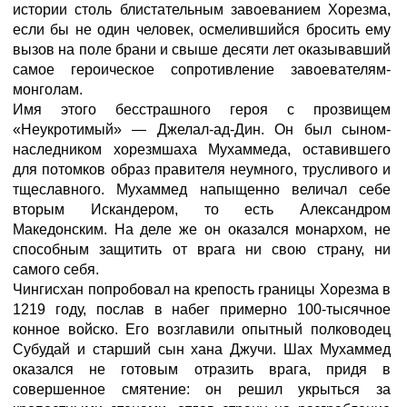
истории столь блистательным завоеванием Хорезма,
если бы не один человек, осмелившийся бросить ему
вызов на поле брани и свыше десяти лет оказывавший
самое героическое сопротивление завоевателям-
монголам.
Имя этого бесстрашного героя с прозвищем
«Неукротимый» — Джелал-ад-Дин. Он был сыном-
наследником хорезмшаха Мухаммеда, оставившего
для потомков образ правителя неумного, трусливого и
тщеславного. Мухаммед напыщенно величал себе
вторым Искандером, то есть Александром
Македонским. На деле же он оказался монархом, не
способным защитить от врага ни свою страну, ни
самого себя.
Чингисхан попробовал на крепость границы Хорезма в
1219 году, послав в набег примерно 100-тысячное
конное войско. Его возглавили опытный полководец
Субудай и старший сын хана Джучи. Шах Мухаммед
оказался не готовым отразить врага, придя в
совершенное смятение: он решил укрыться за