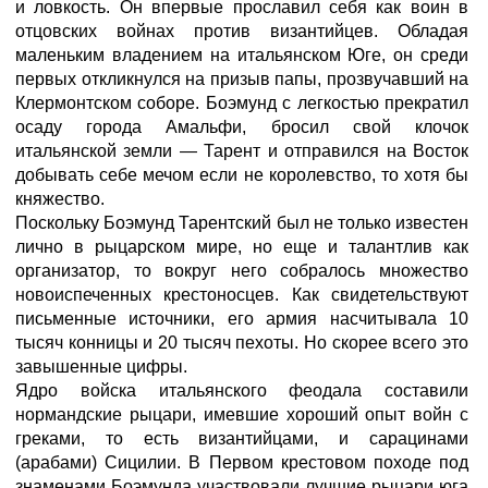
и ловкость. Он впервые прославил себя как воин в
отцовских войнах против византийцев. Обладая
маленьким владением на итальянском Юге, он среди
первых откликнулся на призыв папы, прозвучавший на
Клермонтском соборе. Боэмунд с легкостью прекратил
осаду города Амальфи, бросил свой клочок
итальянской земли — Тарент и отправился на Восток
добывать себе мечом если не королевство, то хотя бы
княжество.
Поскольку Боэмунд Тарентский был не только известен
лично в рыцарском мире, но еще и талантлив как
организатор, то вокруг него собралось множество
новоиспеченных крестоносцев. Как свидетельствуют
письменные источники, его армия насчитывала 10
тысяч конницы и 20 тысяч пехоты. Но скорее всего это
завышенные цифры.
Ядро войска итальянского феодала составили
нормандские рыцари, имевшие хороший опыт войн с
греками, то есть византийцами, и сарацинами
(арабами) Сицилии. В Первом крестовом походе под
знаменами Боэмунда участвовали лучшие рыцари юга