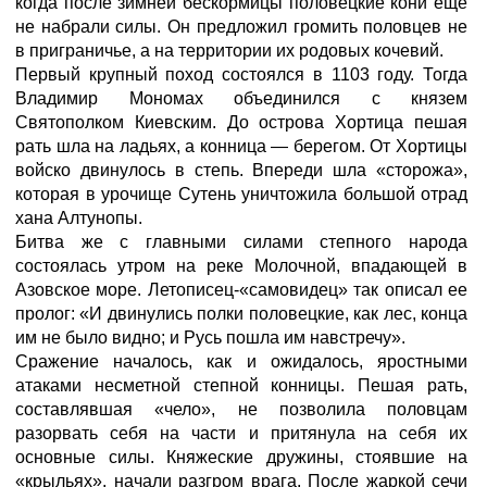
когда после зимней бескормицы половецкие кони еще
не набрали силы. Он предложил громить половцев не
в приграничье, а на территории их родовых кочевий.
Первый крупный поход состоялся в 1103 году. Тогда
Владимир Мономах объединился с князем
Святополком Киевским. До острова Хортица пешая
рать шла на ладьях, а конница — берегом. От Хортицы
войско двинулось в степь. Впереди шла «сторожа»,
которая в урочище Сутень уничтожила большой отрад
хана Алтунопы.
Битва же с главными силами степного народа
состоялась утром на реке Молочной, впадающей в
Азовское море. Летописец-«самовидец» так описал ее
пролог: «И двинулись полки половецкие, как лес, конца
им не было видно; и Русь пошла им навстречу».
Сражение началось, как и ожидалось, яростными
атаками несметной степной конницы. Пешая рать,
составлявшая «чело», не позволила половцам
разорвать себя на части и притянула на себя их
основные силы. Княжеские дружины, стоявшие на
«крыльях», начали разгром врага. После жаркой сечи