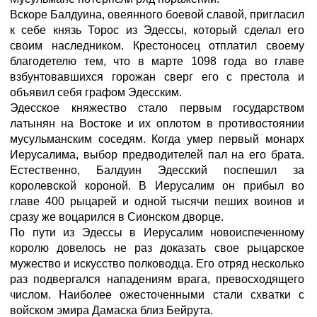
Вскоре Балдуина, овеянного боевой славой, пригласил
к себе князь Торос из Эдессы, который сделал его
своим наследником. Крестоносец отплатил своему
благодетелю тем, что в марте 1098 года во главе
взбунтовавшихся горожан сверг его с престола и
объявил себя графом Эдесским.
Эдесское княжество стало первым государством
латынян на Востоке и их оплотом в противостоянии
мусульманским соседям. Когда умер первый монарх
Иерусалима, выбор предводителей пал на его брата.
Естественно, Балдуин Эдесский поспешил за
королевской короной. В Иерусалим он прибыл во
главе 400 рыцарей и одной тысячи пеших воинов и
сразу же воцарился в Сионском дворце.
По пути из Эдессы в Иерусалим новоиспеченному
королю довелось не раз доказать свое рыцарское
мужество и искусство полководца. Его отряд несколько
раз подвергался нападениям врага, превосходящего
числом. Наиболее ожесточенными стали схватки с
войском эмира Дамаска близ Бейрута.