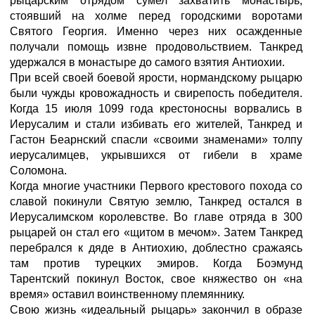
рыцарским отрядом сумел захватить монастырь,
стоявший на холме перед городскими воротами
Святого Георгия. Именно через них осажденные
получали помощь извне продовольствием. Танкред
удержался в монастыре до самого взятия Антиохии.
При всей своей боевой ярости, нормандскому рыцарю
были чужды кровожадность и свирепость победителя.
Когда 15 июля 1099 года крестоносны ворвались в
Иерусалим и стали избивать его жителей, Танкред и
Гастон Беарнский спасли «своими знаменами» толпу
иерусалимцев, укрывшихся от гибели в храме
Соломона.
Когда многие участники Первого крестового похода со
славой покинули Святую землю, Танкред остался в
Иерусалимском королевстве. Во главе отряда в 300
рыцарей он стал его «щитом в мечом». Затем Танкред
перебрался к дяде в Антиохию, доблестно сражаясь
там против турецких эмиров. Когда Боэмунд
Тарентский покинул Восток, свое княжество он «на
время» оставил воинственному племяннику.
Свою жизнь «идеальный рыцарь» закончил в образе