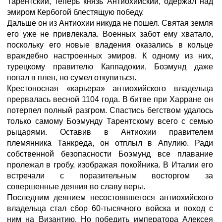
Тарентский, теперь князь Антиохийский, одержал над
эмиром Кербогой блестящую победу.
Дальше он из Антиохии никуда не пошел. Святая земля
его уже не привлекала. Военных забот ему хватало,
поскольку его новые владения оказались в кольце
враждебно настроенных эмиров. К одному из них,
турецкому правителю Каппадокии, Боэмунд даже
попал в плен, но сумел откупиться.
Крестоносная «карьера» антиохийского владельца
прервалась весной 1104 года. В битве при Харране он
потерпел полный разгром. Спастись бегством удалось
только самому Боэмунду Тарентскому всего с семью
рыцарями. Оставив в Антиохии правителем
племянника Танкреда, он отплыл в Апулию. Ради
собственной безопасности Боэмунд все плавание
пролежал в гробу, изображая покойника. В Италии его
встречали с поразительным восторгом за
совершенные деяния во славу веры.
Последним деянием несостоявшегося антиохийского
владельца стал сбор 60-тысячного войска и поход с
ним на Византию. Но победить императора Алексея