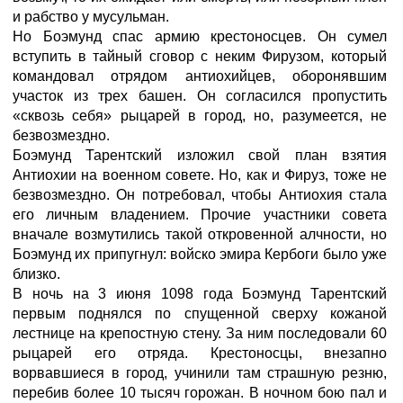
и рабство у мусульман.
Но Боэмунд спас армию крестоносцев. Он сумел
вступить в тайный сговор с неким Фирузом, который
командовал отрядом антиохийцев, оборонявшим
участок из трех башен. Он согласился пропустить
«сквозь себя» рыцарей в город, но, разумеется, не
безвозмездно.
Боэмунд Тарентский изложил свой план взятия
Антиохии на военном совете. Но, как и Фируз, тоже не
безвозмездно. Он потребовал, чтобы Антиохия стала
его личным владением. Прочие участники совета
вначале возмутились такой откровенной алчности, но
Боэмунд их припугнул: войско эмира Кербоги было уже
близко.
В ночь на 3 июня 1098 года Боэмунд Тарентский
первым поднялся по спущенной сверху кожаной
лестнице на крепостную стену. За ним последовали 60
рыцарей его отряда. Крестоносцы, внезапно
ворвавшиеся в город, учинили там страшную резню,
перебив более 10 тысяч горожан. В ночном бою пал и