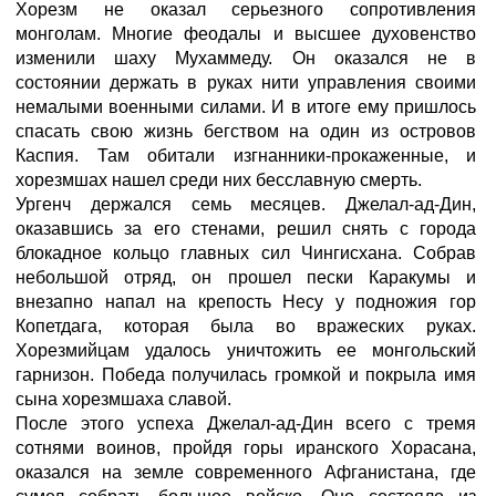
Хорезм не оказал серьезного сопротивления
монголам. Многие феодалы и высшее духовенство
изменили шаху Мухаммеду. Он оказался не в
состоянии держать в руках нити управления своими
немалыми военными силами. И в итоге ему пришлось
спасать свою жизнь бегством на один из островов
Каспия. Там обитали изгнанники-прокаженные, и
хорезмшах нашел среди них бесславную смерть.
Ургенч держался семь месяцев. Джелал-ад-Дин,
оказавшись за его стенами, решил снять с города
блокадное кольцо главных сил Чингисхана. Собрав
небольшой отряд, он прошел пески Каракумы и
внезапно напал на крепость Несу у подножия гор
Копетдага, которая была во вражеских руках.
Хорезмийцам удалось уничтожить ее монгольский
гарнизон. Победа получилась громкой и покрыла имя
сына хорезмшаха славой.
После этого успеха Джелал-ад-Дин всего с тремя
сотнями воинов, пройдя горы иранского Хорасана,
оказался на земле современного Афганистана, где