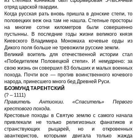
из степных конников был сформирован 5-тысячный
отряд царской гвардии.
Когда русская рать вновь пришла в донские степи, то
половецких веж она там не нашла. Степные просторы
на многие сотни километров были совершенно
пустынны. В последние годы жизни великого князя
Киевского Владимира Мономаха кочевые орды из
Дикого поля больше не тревожили русские земли.
Великий воитель для отечественной истории стал
«Победителем Половецкой степи». И немудрено: за
свою жизнь он совершил 83 больших и малых военных
похода. Почти все — против воинственного кочевого
народа, принесшего много бед Древней Руси.
БОЭМУНД ТАРЕНТСКИЙ
(? – 1111)
Правитель Антиохии. «Спаситель» Первого
крестового похода.
Крестовые походы в Святую землю с самого начала
привлекали не только религиозных фанатиков и
странствующих рыцарей, но и откровенных
авантюристов, которыми двигала только жажда