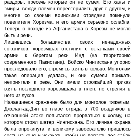
раздоры, пресечь которые он не сумел. Его ханы и
эмиры, вожди племен перессорились друг с другом, и
многие со своими воинскими отрядами покинули
повелителя Хорезма, и его армия серьезно ослабла.
Теперь о походе из Афганистана в Хорезм не могло
быть и речи.
Лишившись большинства своих ненадежных
союзников, хорезмшах отступил с остатками своей
армии к берегам реки Инд (на территорию
современного Пакистана). Войско Чингисхана упорно
преследовало его, стремясь взять в кольцо. Монголам
такая операция удалась, и они сумели прижать
неприятеля к реке. Они имели строжайший приказ
взять последнего хорезмшаха в плен, не стреляя в
него из луков.
Начавшееся сражение было для монголов тяжелым.
Джелал-ад-Дин во главе отряда в 700 всадников в
отчаянной атаке попытался прорваться к холму, на
котором стоял шатер Чингисхана. Его личная охрана
была опрокинута, и великому завоевателю пришлось
сесть на коня и ускакать, чтобы не попасть под сабли