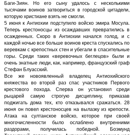
Баги-Зиян. Но его сыну удалось с несколькими
тысячами воинов затвориться в городской цитадели,
которую христиане взять не смогли.
5 июня к Антиохии подступило войско эмира Мосула.
Теперь крестоносцы из осаждавших превратились в
осажденных. Скоро в Антиохии начался голод, и с
каждой ночью все больше воинов креста спускались по
веревкам с крепостных стен и убегали в спасительные
горы. Среди таких «веревочных беглецов» были и
очень знатные люди, как, например, французский граф
Стефан Блуасский.
Все же новоявленный владелец Антиохийского
княжества во второй раз спас участников Первого
крестового похода. Сперва он установил среди
рыцарей самую строгую дисциплину, приказав
поджигать дома тех, кто отказывался сражаться. 28
июня он повел крестоносцев на вылазку из крепости.
Атака на султанское войско, которое при своей
многочисленности было ослаблено внутренними
раздорами, получилась победной. Боэмунд