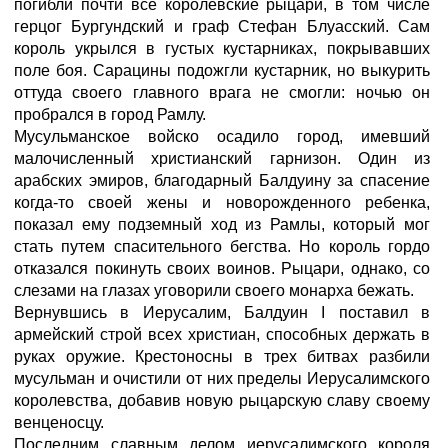
погибли почти все королевские рыцари, в том числе
герцог Бургундский и граф Стефан Блуасский. Сам
король укрылся в густых кустарниках, покрывавших
поле боя. Сарацины подожгли кустарник, но выкурить
оттуда своего главного врага не смогли: ночью он
пробрался в город Рамлу.
Мусульманское войско осадило город, имевший
малочисленный христианский гарнизон. Один из
арабских эмиров, благодарный Балдуину за спасение
когда-то своей жены и новорожденного ребенка,
показал ему подземный ход из Рамлы, который мог
стать путем спасительного бегства. Но король гордо
отказался покинуть своих воинов. Рыцари, однако, со
слезами на глазах уговорили своего монарха бежать.
Вернувшись в Иерусалим, Балдуин I поставил в
армейский строй всех христиан, способных держать в
руках оружие. Крестоносны в трех битвах разбили
мусульман и очистили от них пределы Иерусалимского
королевства, добавив новую рыцарскую славу своему
венценосцу.
Последним славным делом иерусалимского короля