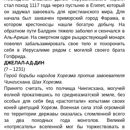
стал поход 1117 года через пустыню в Египет, который
он задумал завоевать для христианского мира. Для
начала был захвачен приморский город Фарама, в
котором крестоносцы нашли богатую добычу. На
обратном пути Балдуин тяжело заболел и скончался в
Аль-Арише. На смертном одре рыцарствующий монарх
повелел забальзамировать свое тело и похоронить
себя в Иерусалиме рядом с могилой своего брата
Готфрида.
ДЖЕЛАЛ-АД-ДИН
(? – 1231)
Герой борьбы народов Хорезма против завоевателя
Чингисхана. Шах Хорезма.
Принято считать, что полчища Чингисхана, могучей
волной прокатившись по среднеазиатской земле, без
особых для себя бед «растоптали» копытами своих
коней цветущий Хорезм. Военная сила этой огромной
по территории державы оказалась сломленной всего
за два походных года монголов. Великий
«потрясатель» вселенной мог бы торжествовать в