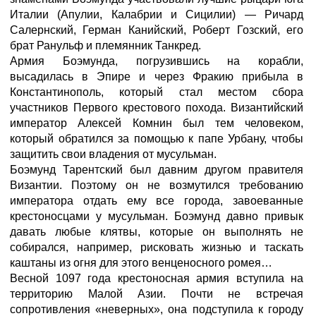
Италии (Апулии, Калабрии и Сицилии) — Ричард
Салернский, Герман Канийский, Роберт Гозский, его
брат Ранульф и племянник Танкред.
Армия Боэмунда, погрузившись на корабли,
высадилась в Эпире и через Фракию прибыла в
Константинополь, который стал местом сбора
участников Первого крестового похода. Византийский
император Алексей Комнин был тем человеком,
который обратился за помощью к папе Урбану, чтобы
защитить свои владения от мусульман.
Боэмунд Тарентский был давним другом правителя
Византии. Поэтому он не возмутился требованию
императора отдать ему все города, завоеванные
крестоносцами у мусульман. Боэмунд давно привык
давать любые клятвы, которые он выполнять не
собирался, например, рисковать жизнью и таскать
каштаны из огня для этого венценосного ромея…
Весной 1097 года крестоносная армия вступила на
территорию Малой Азии. Почти не встречая
сопротивления «неверных», она подступила к городу