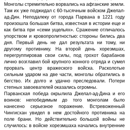
Монголы стремительно ворвались на афганские земли.
Там их уже поджидал с 60-тысячным войском Джелал-
ад-Дин. Неподалеку от города Парвана в 1221 году
произошла большая битва, известная в истории еще и
как битва при «семи ущельях». Сражение отличалось
упорством и кровопролитностью: стороны бились два
дня. Первый день не дал результата ни тому, ни
другому противнику. На второй день хорезмшах,
перегруппировав свои силы, под грохот барабанов
лично возглавил бой крупного конного отряда и сумел
прорвать центр вражеского войска. Расколотые
сильным ударом на две части, монголы обратились в
бегство. Их долго и удачно преследовали. Потери
степных завоевателей оказались огромны.
Парванская победа окрылила Джелал-ад-Дина и его
воинов: непобедимым до того монголам было
нанесено серьезное поражение. Встревоженный
Чингисхан увидел в нем достойного противника на
поле брани. Но действительно большой войны не
случилось: в войске хорезмшаха начались внутренние