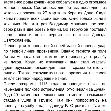
заставило роды кочевников собраться в одно огромное
конное войско. Состоялось две битвы, последняя из
которых произошла 27 марта на берегах Дона. Сюда
ханы привели всех своих воинов, какие только были в
кочевьях. На этот раз Владимир Мономах построил
свою рать в две боевые линии. Во вторую он поставил
свои полки и полки черниговского князя Давыда
Святославича.
Половецкая конница всей своей массой нанесла удар
по первой линии противника. Однако теснота на поле
битвы мешала степнякам вести прицельную стрельбу
из луков. Когда их атакующий пыл стал угасать,
древнерусский полководец ввел в сражение вторую
линию. Такого сокрушительного поражения на своей
земле степной народ еще не знал.
После разгрома 1113 года половецкие вежи, во
избежание полного истребления, откочевали за Дунай.
А до 40 тысяч половецких воинов вместе с семьями и
стадами ушли в Грузию. Там они попросились на
военную службу к царю Давиду IV Строителю. Там же