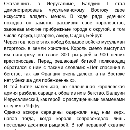
Оказавшись в Иерусалиме, Балдуин I стал
демонстрировать мусульманскому Востоку свое
искусство владеть мечом. В ходе ряда удачных
походов он заметно расширил свое королевство,
завоевав многие прибрежные города с округой, в том
числе Арсуф, Цезарею, Аккру, Сидон, Бейрут.
Через год после этих побед большое войско мусульман
вторглось в земли христиан. Король смело выступил
им навстречу во главе 300 рыцарей и 900 пеших
крестоносцев. Перед решающей битвой полководец
обратился к ним с такими словами: «Нет спасения в
бегстве, так как Франция очень далеко, а на Востоке
нет убежища для побежденных».
В той битве маленькая, но сплоченная королевская
армия разбила сарацин, обратив их в бегство. Балдуин
Иерусалимский, как герой, с распущенными знаменами
вступил в Яффу.
Однако вскоре сарацины одержали над ним верх,
напав тогда, когда короля сопровождало лишь
несколько десятков рыцарей. В той неравной схватке