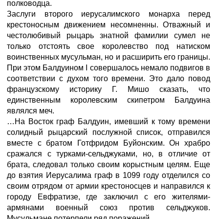
полководца.
Заслуги второго иерусалимского монарха перед
крестоносным движением несомненны. Отважный и
честолюбивый рыцарь знатной фамилии сумел не
только отстоять свое королевство под натиском
воинственных мусульман, но и расширить его границы.
При этом Балдуином I совершалось немало подвигов в
соответствии с духом того времени. Это дало повод
французскому историку Г. Мишо сказать, что
единственным королевским скипетром Балдуина
являлся меч.
…На Восток граф Балдуин, имевший к тому времени
солидный рыцарский послужной список, отправился
вместе с братом Готфридом Буйонским. Он храбро
сражался с турками-сельджуками, но, в отличие от
брата, следовал только своим корыстным целям. Еще
до взятия Иерусалима граф в 1099 году отделился со
своим отрядом от армии крестоносцев и направился к
городу Евфратизе, где заключил с его жителями-
армянами военный союз против сельджуков.
Мусульмане потерпели ряд поражений.