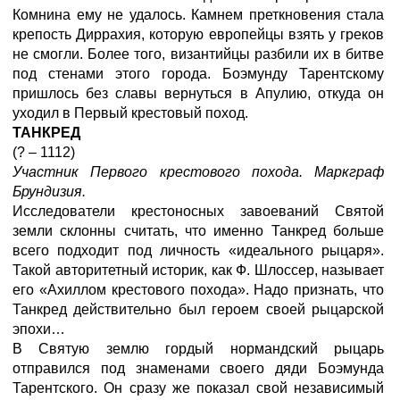
Комнина ему не удалось. Камнем преткновения стала
крепость Диррахия, которую европейцы взять у греков
не смогли. Более того, византийцы разбили их в битве
под стенами этого города. Боэмунду Тарентскому
пришлось без славы вернуться в Апулию, откуда он
уходил в Первый крестовый поход.
ТАНКРЕД
(? – 1112)
Участник Первого крестового похода. Маркграф
Брундизия.
Исследователи крестоносных завоеваний Святой
земли склонны считать, что именно Танкред больше
всего подходит под личность «идеального рыцаря».
Такой авторитетный историк, как Ф. Шлоссер, называет
его «Ахиллом крестового похода». Надо признать, что
Танкред действительно был героем своей рыцарской
эпохи…
В Святую землю гордый нормандский рыцарь
отправился под знаменами своего дяди Боэмунда
Тарентского. Он сразу же показал свой независимый