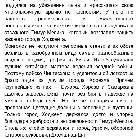
поддался на убеждения сына и «рассыпал» свою
многотысячную армию по крепостям. У него не
нашлось решительных и мужественных
военачальников, за исключением сына-наследника и
отважного Тимур-Мелика, который возглавил защиту
важного города Ходжента.
Монголов не испугали крепостные стены: в их обозе
везлись в разобранном виде самые разнообразные
осадные орудия, трофеи из Китая. Их обслуживали
лучшие китайские мастера ведения осадной войны.
Поэтому войско Чингисхана с удивительной легкостью
брало один за другим города Хорезма. Причем
крупнейшие из них — Бухара, Хорезм и Самарканд
сдались завоевателям почти без боя в надежде на
милость победителей. Но те не пощадили никого,
превращая цветущие долины в пепелища и пустоши.
Только город Ходжент держался долго и упорно
благодаря храбрости и непреклонности Тимур-Мелика.
Столь же стойко держался и город Ургенч, обороной
которого руководил Джелал-ад-Дин.