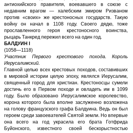
антиохийского правителя, воевавшего в союзе с
недавним врагом — халебским эмиром Ризваном
против «своих» же крестоносных государств. Такую
войну он начал в 1108 году. Своего дядю, тоже
прославленного героя крестоносного воинства,
рыцарь Танкред пережил всего на один год.
БАЛДУИН I
(1058—1118)
Участник Первого крестового похода. Король
Иерусалимский.
Главной целью всех крестовых походов, составивших
в мировой истории целую эпоху, являлся Иерусалим,
священный город для христиан. Крестоносцы сумели
достичь его в Первом походе и овладеть им в 1099
году. Было образовано Иерусалимское королевство,
корона которого была вполне заслуженно возложена
на голову французского графа Балдуина. Ведь он был
героем среди завоевателей Святой земли. Но впервые
она всего на год украсила его брата Готфрида
Буйонского, известного своей бескорыстностью