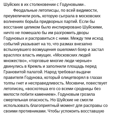
Шуйских в их столкновении с Годуновыми
.
Феодальные летописцы, по всей видимости,
преувеличили роль, которую сыграла в московских
волнениях борьба придворных партий. Если бы
восстание целиком было инспирировано Шуйскими,
ничто не помешало бы им разгромить дворы
Годуновых и расправиться с ними. Между тем исход
событий указывает на то, что размах внезапно
вспыхнувшего возмущения ошеломил бояр и застал
врасплох власть имущих. «Московских людей
множество», «торговые многие люди черные»
двинулись в Кремль и заполнили площадь перед
Грановитой палатой. Народ требовал выдачи
правителя Годунова, который олицетворял в глазах
толпы гнет и несправедливость. Москвичи, повествует
летописец, «восхотеша его со всеми сродницы без
милости побити камением». Годуновым грозила
смертельная опасность. Но Шуйские не смогли
использовать благоприятный момент для расправы со
своими противниками. Чтобы успокоить восставшую