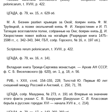
polonicarum, t. XVIII, p. 422.
ЦГАДА, ф. 79, кн. 15, л. 629 об.
М. А. Безнин разбил крымцев за Окой; боярин князь Ф. М.
Трубецкой, а позже окольничий князь Ф. И. Хворостинин и И. П.
Татищев возглавляли полки, собранные на Оке; боярин князь Д. И.
Хворостинин повел войска на ногайцев (Разрядная книга 1475–
1598 гг., с. 342–343, 344; ГБЛ, собр. Горского, № 16, л. 197 об.).
Scriptores rerum polonicarum, t. XVIII, p. 422.
ЦГАДА, ф. 79, кн. 16, л. 141.
Вкладная книга Троице-Сергиева монастыря. — Архив АН СССР,
ф. С. Б. Веселовского (ф. 620), оп. 1, д. 18, л. 56.
РИБ, т. XXII, стлб. 154–155, 228; Толстой Ю. Первые 40 лет
сношений между Россией и Англией, с. 250, 71, 78.
ЦГАДА, собр. Мазурина, № 273, л. 191 об. Впервые на значение
этого факта указал С. В. Бахрушин (
Бахрушин С. В.
Классовая
борьба в русских городах XVI — начала XVII в., с. 214).