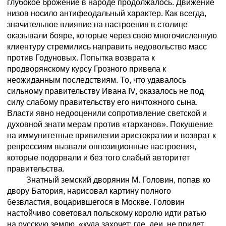
глубокое брожение в народе продолжалось. Движение
низов носило антифеодальный характер. Как всегда,
значительное влияние на настроения в столице
оказывали бояре, которые через свою многочисленную
клиентуру стремились направить недовольство масс
против Годуновых. Попытка возврата к
продворянскому курсу Грозного привела к
неожиданным последствиям. То, что удавалось
сильному правительству Ивана IV, оказалось не под
силу слабому правительству его ничтожного сына.
Власти явно недооценили сопротивление светской и
духовной знати мерам против «тарханов». Покушение
на иммунитетные привилегии аристократии и возврат к
репрессиям вызвали оппозиционные настроения,
которые подорвали и без того слабый авторитет
правительства.
Знатный земский дворянин М. Головин, попав ко
двору Батория, нарисовал картину полного
безвластия, воцарившегося в Москве. Головин
настойчиво советовал польскому королю идти ратью
на русскую землю, «куда захочет: где, деи, не придет,