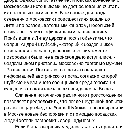
двора. Однако сопоставление литовских донесений с
московскими источниками не дает основания считать
их сплошным вымыслом. В те самые дни, когда
сведения о московских происшествиях дошли до
Литвы по разведывательным каналам, Посольский
приказ выступил с официальным разъяснением.
Прибывшие в Литву царские послы объявили, что
боярин Андрей Шуйский, «который к бездельником
приставал», сослан в деревню, а «с ним вместе
поворовали были, не в свойское дело вступилися, к
бездельником пристали» московские торговые мужики
. Разъяснения Посольского приказа совпадают с
информацией австрийского посла, согласно которой
Шуйские имели много сообщников среди горожан и
купцов и готовили внезапное нападение на Бориса.
Сличение источников различного происхождения
позволяет предположить, что после неудачной попытки
развести царя Федора бояре Шуйские спровоцировали
в Москве новые беспорядки и с помощью посадских
людей хотели разгромить двор Годуновых.
Если бы заговорщикам удалось застать правителя