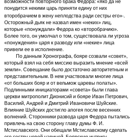
возможности повторного брака Федора: «яко да не
понудится некими царь приняти едину от них
второбрачием в жену неплодства ради сестры его»
.
Осторожный дьяк не назвал имен «неких» лиц,
которые «понуждали» Федора ко «второбрачию».
Более того, он умолчал о том, существовала ли угроза
«понуждения» царя к разводу или «некие» лица
привели ее в исполнение.
По данным Хронографа, бояре созвали «совет»,
который взял на себя миссию выразить мнение «всей
земли». Совещание было достаточно авторитетным и
представительным. В нем участвовали многие лица
«от больших бояр и от вельмож царевы полаты».
Подлинными инициаторами «совета» были глава
церкви митрополит Дионисий и бояре Иван Петрович,
Василий, Андрей и Дмитрий Ивановичи Шуйские.
Влияние Шуйских достигло апогея после весенних
волнений. Сторонники развода царя Федора пытались
привлечь на свою сторону главу думы Ф. И.
Мстиславского. Они обещали Мстиславскому сделать
его сестру новой царицей. Боярскую интригу