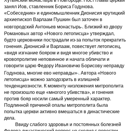
Хутынский монастырь в Новгороде. Пост главы церкви
занял Иов, ставленник Бориса Годунова.
«Собеседник» и единомышленник Дионисия крутицкий
архиепископ Варлаам Пушкин был заточен в
новгородский Антоньев монастырь
. Близкий ко двору
Романовых автор «Нового летописца» утверждал,
будто церковники пострадали из-за попыток прекратить
гонения. Дионисий и Варлаам, повествует летописец,
«видя изгнание бояром и видя многое убивство и
кровопролитие неповинное и начата обличати и
говорити царю Федору Ивановичю Борисову неправду
Годунова, многие ево неправды»
. Автора «Нового
летописца» можно заподозрить в излишней
тенденциозности. К моменту низложения митрополита
не произошло еще «многого убивства», и гонения
против бояр носили самый умеренный характер.
Подлинной причиной опалы митрополита была
попытка церкви активно вмешаться в династические
дела.
Ввиду слабого здоровья и постоянных болезней
Федора династический вопрос не сходил с повестки