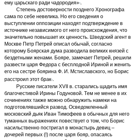
ему царьскаго ради чадородия»
.
Степень достоверности позднего Хронографа
сама по себе невелика. Но его сведения о
выступлении оппозиции находят подтверждение в
источнике независимого от него происхождения, что
значительно повышает их ценность. Шведский агент в
Москве Петр Петрей описал обычай, согласно
которому Боярская дума разводила великих князей с
бездетными женами. Бояре, замечает Петрей, решили
развести царя Федора с бесплодной Ириной и женить
его на сестре боярина Ф. И. Мстиславского, но Борис
расстроил этот брак
.
Русские писатели XVII в. старались щадить имя
благочестивой Ирины Годуновой. Тем не менее в их
сочинениях также можно обнаружить намеки на
подготовлявшийся развод. Осведомленный
московский дьяк Иван Тимофеев в обычных для него
туманных выражениях повествует о том, что Борис
насильственно постригал в монастырь девиц –
дочерей первых (!) после царя бояр, опасаясь