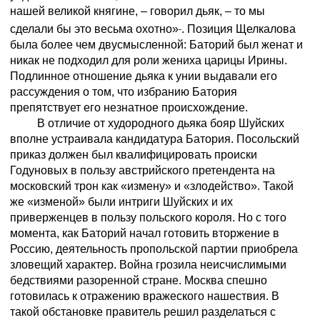
нашей великой княгине, – говорил дьяк, – то мы
сделали бы это весьма охотно»
. Позиция Щелкалова
была более чем двусмысленной: Баторий был женат и
никак не подходил для роли жениха царицы Ирины.
Подлинное отношение дьяка к унии выдавали его
рассуждения о том, что избранию Батория
препятствует его незнатное происхождение.
В отличие от худородного дьяка бояр Шуйских
вполне устраивала кандидатура Батория. Посольский
приказ должен был квалифицировать происки
Годуновых в пользу австрийского претендента на
московский трон как «измену» и «злодейство». Такой
же «изменой» были интриги Шуйских и их
приверженцев в пользу польского короля. Но с того
момента, как Баторий начал готовить вторжение в
Россию, деятельность пропольской партии приобрела
зловещий характер. Война грозила неисчислимыми
бедствиями разоренной стране. Москва спешно
готовилась к отражению вражеского нашествия. В
такой обстановке правитель решил разделаться с