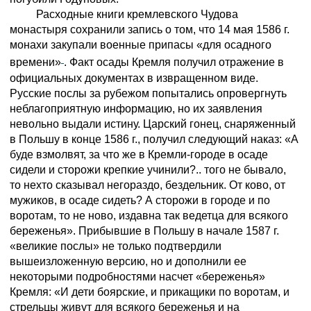
Расходные книги кремлевского Чудова
монастыря сохранили запись о том, что 14 мая 1586 г.
монахи закупали военные припасы «для осадного
времени»
. Факт осады Кремля получил отражение в
официальных документах в извращенном виде.
Русские послы за рубежом попытались опровергнуть
неблагоприятную информацию, но их заявления
невольно выдали истину. Царский гонец, снаряженный
в Польшу в конце 1586 г., получил следующий наказ: «А
буде взмолвят, за что же в Кремли-городе в осаде
сидели и сторожи крепкие учинили?.. того не бывало,
то нехто сказывал негораздо, бездельник. От ково, от
мужиков, в осаде сидеть? А сторожи в городе и по
воротам, то не ново, издавна так ведетца для всякого
береженья». Прибывшие в Польшу в начале 1587 г.
«великие послы» не только подтвердили
вышеизложенную версию, но и дополнили ее
некоторыми подробностями насчет «береженья»
Кремля: «И дети боярские, и прикащики по воротам, и
стрельцы живут для всякого береженья и на