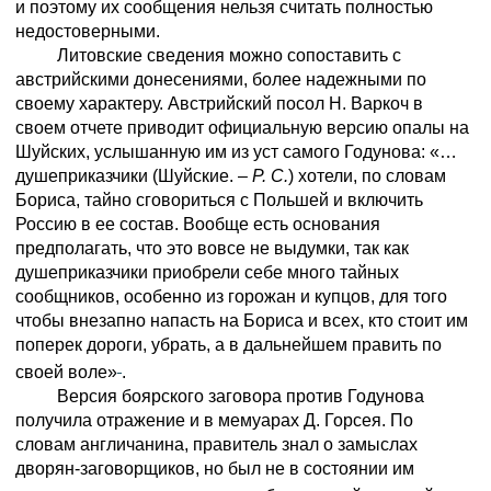
и поэтому их сообщения нельзя считать полностью
недостоверными.
Литовские сведения можно сопоставить с
австрийскими донесениями, более надежными по
своему характеру. Австрийский посол Н. Варкоч в
своем отчете приводит официальную версию опалы на
Шуйских, услышанную им из уст самого Годунова: «…
душеприказчики (Шуйские. –
Р. С.
) хотели, по словам
Бориса, тайно сговориться с Польшей и включить
Россию в ее состав. Вообще есть основания
предполагать, что это вовсе не выдумки, так как
душеприказчики приобрели себе много тайных
сообщников, особенно из горожан и купцов, для того
чтобы внезапно напасть на Бориса и всех, кто стоит им
поперек дороги, убрать, а в дальнейшем править по
своей воле»
.
Версия боярского заговора против Годунова
получила отражение и в мемуарах Д. Горсея. По
словам англичанина, правитель знал о замыслах
дворян-заговорщиков, но был не в состоянии им