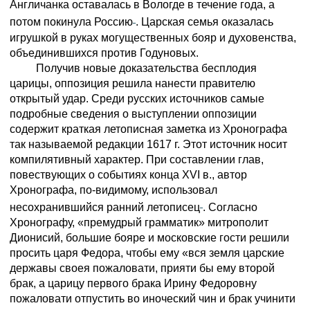
Англичанка оставалась в Вологде в течение года, а
потом покинула Россию
. Царская семья оказалась
игрушкой в руках могущественных бояр и духовенства,
объединившихся против Годуновых.
Получив новые доказательства бесплодия
царицы, оппозиция решила нанести правителю
открытый удар. Среди русских источников самые
подробные сведения о выступлении оппозиции
содержит краткая летописная заметка из Хронографа
так называемой редакции 1617 г. Этот источник носит
компилятивный характер. При составлении глав,
повествующих о событиях конца XVI в., автор
Хронографа, по-видимому, использовал
несохранившийся ранний летописец
. Согласно
Хронографу, «премудрый грамматик» митрополит
Дионисий, большие бояре и московские гости решили
просить царя Федора, чтобы ему «вся земля царские
державы своея пожаловати, прияти бы ему второй
брак, а царицу первого брака Ирину Федоровну
пожаловати отпустить во иноческий чин и брак учинити