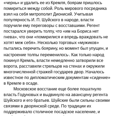
«чернь» и удалить ее из Кремля, боярам пришлось
помириться между собой. Роль мирового посредника
взял на себя митрополит Дионисий. Учитывая
популярность И. П. Шуйского в народе, власти
поручили ему переговоры с восставшими. Регент
постарался уверить толпу, что «им на Бориса нет
гнева», что они «помирилися и впредь враждовать не
хотят меж себя». Несколько торговых «мужиков»
пытались перечить боярину, но момент был упущен, и
настроение толпы переменилось
. Как только народ
покинул Кремль, власти немедленно затворили все
ворота, расставили стрельцов на стенах и окружили
многочисленной стражей государев двор. Началось
известное по дипломатическим документам «сидение»
в Кремле в осаде.
Московское восстание еще более пошатнуло
власть Годуновых и выдвинуло на авансцену регента
Шуйского и его братьев. Шуйские были сильны своими
связями в дворянской среде. По традиции их
поддерживало столичное посадское население, и