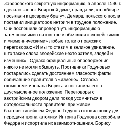
Заборовского секретную информацию, в апреле 1586 г.
сделало запрос Боярской думе, правда ли, что «бояре
посылали к цесареву брату». Демарш польского посла
поставил инициаторов интриги в трудное положение.
Они поспешили опровергнуть информацию о
затеянном ими сватовстве и объявили «злодейскими»
и «изменническими» любые толки о пражских
переговорах: «И мы то ставим в великое удивление,
што такие слова злодейские нехто затеял, злодей и
изменник»
. Однако официальные опровержения
никого не могли обмануть. Противники Годуновых
постарались сделать достоянием гласности факты,
обличавшие правителя в «измене». Огласка
скомпрометировала Бориса и поставила его в
двусмысленное положение. Переговоры с
австрийским двором дали повод усомниться в
ортодоксальности правителя: при живом
благочестивейшем Федоре Годунов готовил почву для
передачи трона католику. Интрига Годунова оскорбила
Федора и испортила их взаимоотношения. Борису