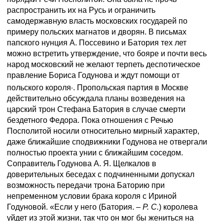
распространить их на Русь и ограничить
самодержавную власть московских государей по
примеру польских магнатов и дворян. В письмах
папского нунция А. Поссевино и Батория тех лет
можно встретить утверждение, что бояре и почти весь
народ московский не желают терпеть деспотическое
правление Бориса Годунова и ждут помощи от
польского короля
. Пропольская партия в Москве
действительно обсуждала планы возведения на
царский трон Стефана Батория в случае смерти
бездетного Федора. Пока отношения с Речью
Посполитой носили относительно мирный характер,
даже ближайшие сподвижники Годунова не отвергали
полностью проекта унии с ближайшим соседом.
Соправитель Годунова А. Я. Щелкалов в
доверительных беседах с подчиненными допускал
возможность передачи трона Баторию при
непременном условии брака короля с Ириной
Годуновой. «Если у него (Батория. –
Р. С.
) королева
уйдет из этой жизни, так что он мог бы жениться на