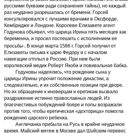
русскими буквами ради сохранения тайны), но каждый
раз неудачно разрешалась от бремени. Горсей
консультировался с лучшими врачами в Оксфорде,
Кембридже и Лондоне. Королеве Елизавете агент
Годунова объявил, что царица Ирина пять месяцев как
беременна, и просил поспешить с исполнением ее
просьбы
. В конце марта 1586 г. Горсей получил от
Елизаветы письма к царю Федору и с началом
навигации отплыл в Россию. При нем были
королевский медик Роберт Якоби и повивальная бабка.
Годуновы надеялись, что рождение сына у
царицы Ирины упрочит положение династии, а
следовательно, и их собственные позиции при дворе.
Но их обращение к иноверцам и еретикам вызвало
раздражение истинно православных людей. Из
благочестивых побуждений бояре и попы возражали
против того, чтобы еретическая «дохторица» помогла
рождению царского ребенка.
Англичанка прибыла на Русь в крайне неудачное
время. Майский мятеж в Москве дал Шуйским перевес