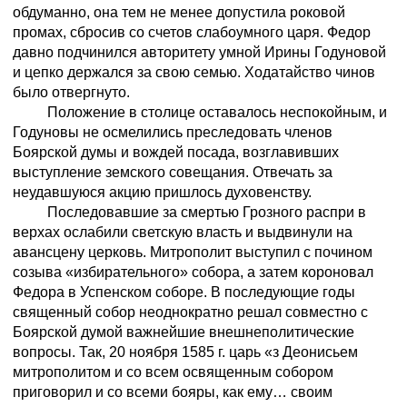
обдуманно, она тем не менее допустила роковой
промах, сбросив со счетов слабоумного царя. Федор
давно подчинился авторитету умной Ирины Годуновой
и цепко держался за свою семью. Ходатайство чинов
было отвергнуто.
Положение в столице оставалось неспокойным, и
Годуновы не осмелились преследовать членов
Боярской думы и вождей посада, возглавивших
выступление земского совещания. Отвечать за
неудавшуюся акцию пришлось духовенству.
Последовавшие за смертью Грозного распри в
верхах ослабили светскую власть и выдвинули на
авансцену церковь. Митрополит выступил с почином
созыва «избирательного» собора, а затем короновал
Федора в Успенском соборе. В последующие годы
священный собор неоднократно решал совместно с
Боярской думой важнейшие внешнеполитические
вопросы. Так, 20 ноября 1585 г. царь «з Деонисьем
митрополитом и со всем освященным собором
приговорил и со всеми бояры, как ему… своим