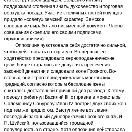
поддержали столичная знать, духовенство и торговая
верхушка посада. Участие столичных гостей и купцов
придало «совету» земский характер. Земское
совещание выработало письменный документ. Члены
совещания скрепили его своими подписями
(«рукописанием»).
Оппозиция чувствовала себя достаточно сильной,
чтобы действовать в открытую. Во-первых, ее
ходатайство преследовало верноподданнические
цели: бояре старались не допустить пресечения
законной династии и следовали воле Грозного. Во-
вторых, они строго придерживались московских
традиций, согласно которым бесплодие жены
считалось достаточной причиной для развода. К этому
поводу прибегнул Василий III, отправив в монастырь
Соломониду Сабурову. Иван IV постриг двух своих жен
под тем же предлогом. Выступление возглавил
последний законный душеприказчик Грозного князь И.
П. Шуйский, пользовавшийся громадной
популярностью в стране. Хотя оппозиция действовала