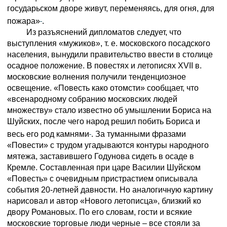
государьском дворе живут, переменяясь, для огня, для
пожара»
.
Из разъяснений дипломатов следует, что
выступления «мужиков», т. е. московского посадского
населения, вынудили правительство ввести в столице
осадное положение. В повестях и летописях XVII в.
московские волнения получили тенденциозное
освещение. «Повесть како отомсти» сообщает, что
«всенародному собранию московских людей
множеству» стало известно об умышлении Бориса на
Шуйских, после чего народ решил побить Бориса и
весь его род камнями
. За туманными фразами
«Повести» с трудом угадываются контуры народного
мятежа, заставившего Годунова сидеть в осаде в
Кремле. Составленная при царе Василии Шуйском
«Повесть» с очевидным пристрастием описывала
события 20-летней давности. Но аналогичную картину
нарисовал и автор «Нового летописца», близкий ко
двору Романовых. По его словам, гости и всякие
московские торговые люди черные – все стояли за