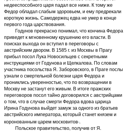
недееспособного царя падал все ниже. К тому же
Федор обладал слабым здоровьем, и ему предрекали
короткую жизнь. Самодержец едва не умер в конце
первого года царствования.
Годунов прекрасно понимал, что кончина Федора
приведет к мгновенному крушению его власти. В
поисках выхода он вступил в переговоры с
австрийским двором. В 1585 г. из Москвы в Прагу
прибыл посол Лука Новосильцев с секретными
инструкциями от Годунова и Щелкалова. По словам
участника посольства Я. Заборовского, в Праге послы
узнали о смертельной болезни царя Федора и
прониклись уверенностью, что по возвращении в
Москву не застанут его живым. В итоге пражских
переговоров посол тайно договорился с австрийцами
о том, что в случае смерти Федора вдова царица
Ирина Годунова выйдет замуж за одного из братьев
австрийского императора, который станет князем и
коронованным царем московитов
.
Польское правительство, получив от Я.