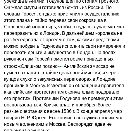
убежища в Англии. Годунов шел по стопам Грозного.
Он ждал смуты и готовился бежать из России. По
словам Горсея, он даже приступил к осуществлению
этого плана и тайно перевез свои сокровища в
Соловецкий монастырь, чтобы оттуда в случае мятежа
переправить их в Лондон. В дальнейшем королева не
раз беседовала с Горсеем о том, какими средствами
можно побудить Годунова исполнить свои намерения и
перевезти деньги и имущество в Лондон. На полях
рукописи сам Горсей пометил возле приведенных
строк: «Слишком поздно»
. Английский эмиссар не
сумел сохранить в тайне цель своей миссии, и через
купцов слухи о закулисных переговорах в Лондоне
проникли в Москву. Известие об обращении правителя
к английским протестантам окончательно подорвало
его престиж. Противники Годунова не преминули этим
воспользоваться. Кризис власти приобрел более
резкие очертания к весне 1586 г. В конце апреля умер
боярин Н. Р. Юрьев. Его кончина послужила толчком к
новым волнениям в Москве. Беспорядки едва не
погубили Годуновых.