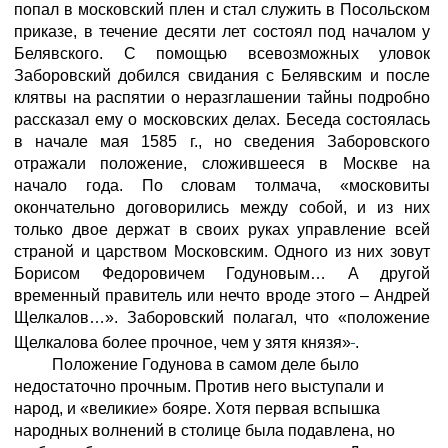
попал в московский плен и стал служить в Посольском
приказе, в течение десяти лет состоял под началом у
Белявского. С помощью всевозможных уловок
Заборовский добился свидания с Белявским и после
клятвы на распятии о неразглашении тайны подробно
рассказал ему о московских делах. Беседа состоялась
в начале мая 1585 г., но сведения Заборовского
отражали положение, сложившееся в Москве на
начало года. По словам толмача, «московиты
окончательно договорились между собой, и из них
только двое держат в своих руках управление всей
страной и царством Московским. Одного из них зовут
Борисом Федоровичем Годуновым… А другой
временный правитель или нечто вроде этого – Андрей
Щелкалов…». Заборовский полагал, что «положение
Щелкалова более прочное, чем у зятя князя»
.
Положение Годунова в самом деле было
недостаточно прочным. Против него выступали и
народ, и «великие» бояре. Хотя первая вспышка
народных волнений в столице была подавлена, но