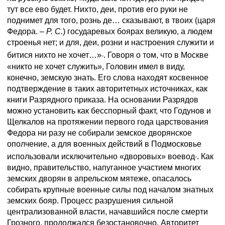
тут все ево будет. Нихто, деи, против его руки не
поднимет для того, рознь де… сказывают, в твоих (царя
Федора. –
Р. С.
) государевых боярах великую, а людем
строенья нет; и для, деи, розни и настроения служити и
битися нихто не хочет…»
. Говоря о том, что в Москве
«никто не хочет служить», Головин имел в виду,
конечно, земскую знать. Его слова находят косвенное
подтверждение в таких авторитетных источниках, как
книги Разрядного приказа. На основании Разрядов
можно установить как бесспорный факт, что Годунов и
Щелкалов на протяжении первого года царствования
Федора ни разу не собирали земское дворянское
ополчение, а для военных действий в Подмосковье
использовали исключительно «дворовых» воевод
. Как
видно, правительство, напуганное участием многих
земских дворян в апрельском мятеже, опасалось
собирать крупные военные силы под началом знатных
земских бояр. Процесс разрушения сильной
централизованной власти, начавшийся после смерти
Грозного, продолжался безостановочно. Авторитет