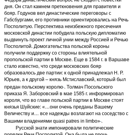
дня. Он стал камнем преткновения для правителя и
бояр. Годунов вел династические переговоры с
Габсбургами, его противники ориентировались на Речь
Посполитую. Перспектива неизбежного пресечения
московской династии побудила польскую дипломатию
выдвинуть проект личной унии между Россией и Речью
Посполитой. Домогательства польской короны
получили поддержку со стороны влиятельной
пропольской партии в Москве. Еще в 1584 г. в Варшаве
стало известно, что среди московских бояр
образовалось две партии: к одной принадлежал Н. Р.
Юрьев, а к другой – князь Мстиславский, который был
предан польскому королю
. Толмач Посольского
приказа Я. Заборовский в мае 1585 г. информировал
короля, что во главе польской партии в Москве стоят
князья Шуйские: «…они очень преданы Вашему
Величеству и… все надежды возлагают на соседство с
Вашими владениями quasi patres in limbo»
.
Русской знати импонировали политические
порядки Речи Посполитой. Она была не прочь