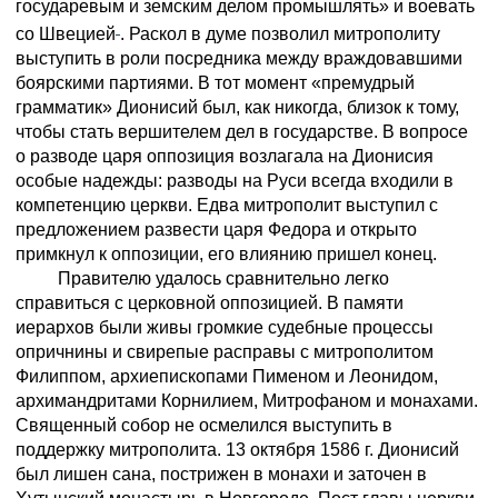
государевым и земским делом промышлять» и воевать
со Швецией
. Раскол в думе позволил митрополиту
выступить в роли посредника между враждовавшими
боярскими партиями. В тот момент «премудрый
грамматик» Дионисий был, как никогда, близок к тому,
чтобы стать вершителем дел в государстве. В вопросе
о разводе царя оппозиция возлагала на Дионисия
особые надежды: разводы на Руси всегда входили в
компетенцию церкви. Едва митрополит выступил с
предложением развести царя Федора и открыто
примкнул к оппозиции, его влиянию пришел конец.
Правителю удалось сравнительно легко
справиться с церковной оппозицией. В памяти
иерархов были живы громкие судебные процессы
опричнины и свирепые расправы с митрополитом
Филиппом, архиепископами Пименом и Леонидом,
архимандритами Корнилием, Митрофаном и монахами.
Священный собор не осмелился выступить в
поддержку митрополита. 13 октября 1586 г. Дионисий
был лишен сана, пострижен в монахи и заточен в