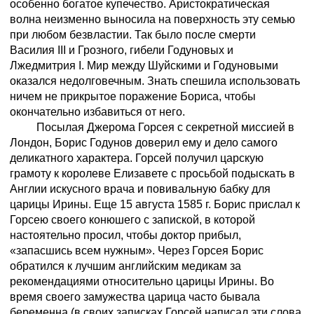
особенно богатое купечество. Аристократическая
волна неизменно выносила на поверхность эту семью
при любом безвластии. Так было после смерти
Василия III и Грозного, гибели Годуновых и
Лжедмитрия I. Мир между Шуйскими и Годуновыми
оказался недолговечным. Знать спешила использовать
ничем не прикрытое поражение Бориса, чтобы
окончательно избавиться от него.
Посылая Джерома Горсея с секретной миссией в
Лондон, Борис Годунов доверил ему и дело самого
деликатного характера. Горсей получил царскую
грамоту к королеве Елизавете с просьбой подыскать в
Англии искусного врача и повивальную бабку для
царицы Ирины. Еще 15 августа 1585 г. Борис прислал к
Горсею своего конюшего с запиской, в которой
настоятельно просил, чтобы доктор прибыл,
«запасшись всем нужным». Через Горсея Борис
обратился к лучшим английским медикам за
рекомендациями относительно царицы Ирины. Во
время своего замужества царица часто бывала
беременна (в своих записках Горсей написал эти слова