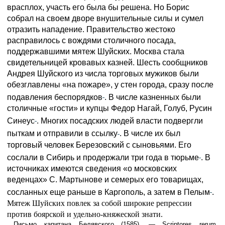
врасплох, участь его была бы решена. Но Борис
собрал на своем дворе внушительные силы и сумел
отразить нападение. Правительство жестоко
расправилось с вождями столичного посада,
поддержавшими мятеж Шуйских. Москва стала
свидетельницей кровавых казней. Шесть сообщников
Андрея Шуйского из числа торговых мужиков были
обезглавлены «на пожаре», у стен города, сразу после
подавления беспорядков
. В числе казненных были
столичные «гости» и купцы Федор Нагай, Голуб, Русин
Синеус
. Многих посадских людей власти подвергли
пыткам и отправили в ссылку
. В числе их был
торговый человек Березовский с сыновьями. Его
сослали в Сибирь и продержали три года в тюрьме
. В
источниках имеются сведения «о московских
веденцах» С. Мартынове и семерых его товарищах,
сосланных еще раньше в Каргополь, а затем в Пелым
.
Мятеж Шуйских повлек за собой широкие репрессии
против боярской и удельно-княжеской знати.
Письмо капитана Белявского (1585). — Scriptores rerum