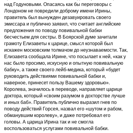
над Годуновыми. Опасаясь как бы переговоры с
Лондоном не повредили доброму имени Ирины,
правитель был вынужден дезавуировать своего
эмиссара и публично заявил, что считает английские
предложения по поводу повивальной бабки
бесчестьем для сестры. В Боярской думе зачитали
грамоту Елизаветы к царице, смысл которой был
искажен московским толмачом до неузнаваемости. Так,
Елизавета сообщала Ирине, что посылает к ней, «как у
нас было просимо, искусную и опытную повивальную
бабку», а также своего лейб-медика, который «будет
руководить действиями повивальной бабки и,
наверное, принесет пользу Вашему здоровью».
Королева, значилось в переводе, направляет царице
доктора, который «своим разумом в дохторстве лучше
и иных баб». Правитель публично выразил гнев по
поводу действий Горсея, назвал его «шутом и рабом,
обманувшим королеву», и даже потребовал его
головы. А царица Ирина так и не смогла
воспользоваться услугами повивальной бабки.