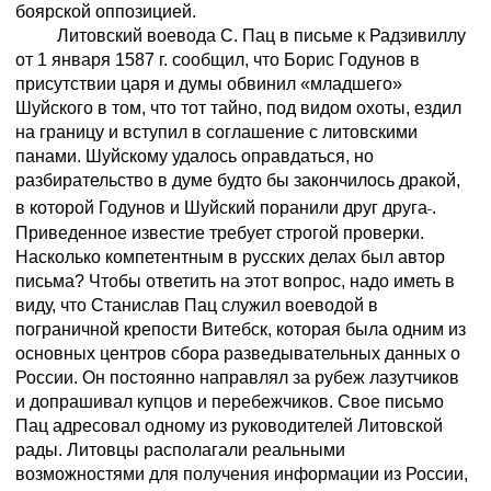
боярской оппозицией.
Литовский воевода С. Пац в письме к Радзивиллу
от 1 января 1587 г. сообщил, что Борис Годунов в
присутствии царя и думы обвинил «младшего»
Шуйского в том, что тот тайно, под видом охоты, ездил
на границу и вступил в соглашение с литовскими
панами. Шуйскому удалось оправдаться, но
разбирательство в думе будто бы закончилось дракой,
в которой Годунов и Шуйский поранили друг друга
.
Приведенное известие требует строгой проверки.
Насколько компетентным в русских делах был автор
письма? Чтобы ответить на этот вопрос, надо иметь в
виду, что Станислав Пац служил воеводой в
пограничной крепости Витебск, которая была одним из
основных центров сбора разведывательных данных о
России. Он постоянно направлял за рубеж лазутчиков
и допрашивал купцов и перебежчиков. Свое письмо
Пац адресовал одному из руководителей Литовской
рады. Литовцы располагали реальными
возможностями для получения информации из России,