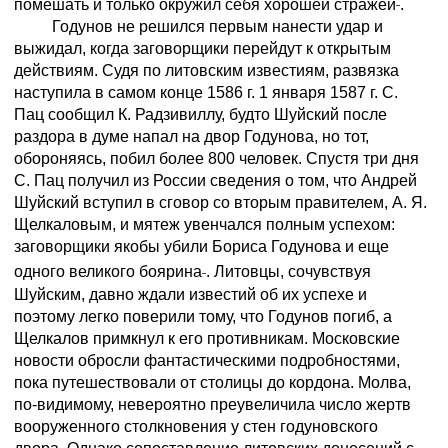
помешать и только окружил себя хорошей стражей
.
Годунов не решился первым нанести удар и
выжидал, когда заговорщики перейдут к открытым
действиям. Судя по литовским известиям, развязка
наступила в самом конце 1586 г. 1 января 1587 г. С.
Пац сообщил К. Радзивиллу, будто Шуйский после
раздора в думе напал на двор Годунова, но тот,
обороняясь, побил более 800 человек. Спустя три дня
С. Пац получил из России сведения о том, что Андрей
Шуйский вступил в сговор со вторым правителем, А. Я.
Щелкаловым, и мятеж увенчался полным успехом:
заговорщики якобы убили Бориса Годунова и еще
одного великого боярина
. Литовцы, сочувствуя
Шуйским, давно ждали известий об их успехе и
поэтому легко поверили тому, что Годунов погиб, а
Щелкалов примкнул к его противникам. Московские
новости обросли фантастическими подробностями,
пока путешествовали от столицы до кордона. Молва,
по-видимому, невероятно преувеличила число жертв
вооруженного столкновения у стен годуновского