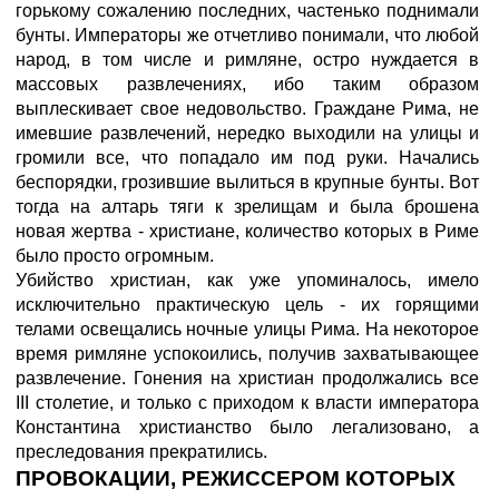
горькому сожалению последних, частенько поднимали
бунты. Императоры же отчетливо понимали, что любой
народ, в том числе и римляне, остро нуждается в
массовых развлечениях, ибо таким образом
выплескивает свое недовольство. Граждане Рима, не
имевшие развлечений, нередко выходили на улицы и
громили все, что попадало им под руки. Начались
беспорядки, грозившие вылиться в крупные бунты. Вот
тогда на алтарь тяги к зрелищам и была брошена
новая жертва - христиане, количество которых в Риме
было просто огромным.
Убийство христиан, как уже упоминалось, имело
исключительно практическую цель - их горящими
телами освещались ночные улицы Рима. На некоторое
время римляне успокоились, получив захватывающее
развлечение. Гонения на христиан продолжались все
III столетие, и только с приходом к власти императора
Константина христианство было легализовано, а
преследования прекратились.
ПРОВОКАЦИИ, РЕЖИССЕРОМ КОТОРЫХ