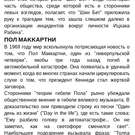
часть общества, среди которой есть и сторонники
левых взглядов, полагает, что "Шин Бет" приложила
руку к трагедии тем, что зашла слишком далеко в
организации инцидентов вокруг личности Ицхака
Рабина".
ПОЛ MAKKAPTHИ
В 1969 году мир всколыхнула потрясающая новость о
том, что Пол Маккартни, один из "ливерпульской
четверки", якобы три года назад погиб в
автомобильной катастрофе. Она появилась в удачный
момент, когда во многих странах начали циркулировать
слухи о том, что президент Кеннеди стал жертвой
заговора.
Сторонники "теории гибели Пола" рьяно убеждали
общественное мнение в гибели великого музыканта. В
доказательство они приводили строку из песни "Один
день из жизни" ("Day in the life"), где есть такие слова:
"Ему разбило голову в автокатастрофе... Он не
заметил, как на светофоре сменился свет".
Наибольшее подозрение вызывала фраза: "Толпа