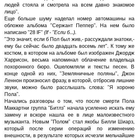
людей стояла и смотрела на всем давно знакомое
лицо".
Еще больше шуму наделал номер автомашины на
обложке альбома "Сержант Пеппер". На нем было
написано "28 IF"
(If - "Если б...).
"Это значит, если б Пол был жив,- рассуждали знатоки,-
ему бы сейчас было двадцать восемь лет". К тому же
костюм, в котором на альбоме был изображен Джордж
Харрисон, весьма напоминал облачение владельца
похоронного бюро. Ошеломляли и тексты песен. В
конце одной из них, "Земляничные поляны", Джон
Леннон произносил фразу, в которой, отбросив лишние
звуки, можно было расслышать слова: "Я хороню
Пола".
Начались разговоры о том, что после смерти Пола
Маккартни группа "Битлз" начала усиленно искать ему
замену и вскоре нашла ее в лице малоизвестного
музыканта. Новым "Полом" стал якобы Билли Шиарз,
который после серии операций по изменению
внешности, в результате которых исчезли мельчайшие