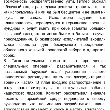
возможность беспрепятственно уйти. Гитлер обожал
яблочный сок, и разведчики решили отравить сок, так
как используемый ими яд был бесцветен и не имел ни
вкуса, ни запаха. Исполнители задания, как
планировалось, переоденутся в германские военные
мундиры и будут иметь при себе гранаты большой
взрывной силы, что помогло бы им отбиться в случае
преследования. В экипировку исполнителей входили
также средства для бесшумного преодоления
обнесенного колючей проволокой забора и яд против
собак.
В "исполнительном комитете по проведению
специальных операций" разрабатывался и так
называемый "кружной план" устранения высшего
нацистского руководства путем его дискредитации в
военных частях. В план входило распространение в
тылу врага литературы о сексуальных забавах
нацистских лидеров. Комитет рассчитывал вначале
посеять в армейской среде недоверие к своему
руководству, что, по мнению разработчиков плана,
впоследствии приведет к хаосу в частях. Считалось,