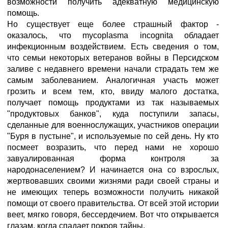
возможности получить адекватную медицинскую
помощь.
Но существует еще более страшный фактор -
оказалось, что mycoplasma incognita обладает
инфекционным воздействием. Есть сведения о том,
что семьи некоторых ветеранов войны в Персидском
заливе с недавнего времени начали страдать тем же
самым заболеванием. Аналогичная участь может
грозить и всем тем, кто, ввиду малого достатка,
получает помощь продуктами из так называемых
"продуктовых банков", куда поступили запасы,
сделанные для военнослужащих, участников операции
"Буря в пустыне", и используемые по сей день. Ну кто
посмеет возразить, что перед нами не хорошо
завуалированная форма контроля за
народонаселением? И начинается она со взрослых,
жертвовавших своими жизнями ради своей страны и
не имеющих теперь возможности получить никакой
помощи от своего правительства. От всей этой истории
веет, мягко говоря, бессердечием. Вот что открывается
глазам, когда спадает покров тайны.