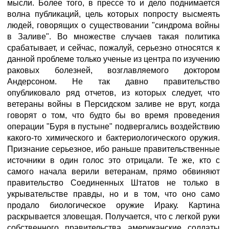
мысли. Более того, в прессе то и дело поднимается
волна публикаций, цель которых попросту высмеять
людей, говорящих о существовании "синдрома войны
в Заливе". Во множестве случаев такая политика
срабатывает, и сейчас, пожалуй, серьезно относятся к
данной проблеме только ученые из центра по изучению
раковых болезней, возглавляемого доктором
Андерсоном. Не так давно правительство
опубликовало ряд отчетов, из которых следует, что
ветераны войны в Персидском заливе не врут, когда
говорят о том, что будто бы во время проведения
операции "Буря в пустыне" подвергались воздействию
какого-то химического и бактериологического оружия.
Признание серьезное, ибо раньше правительственные
источники в один голос это отрицали. Те же, кто с
самого начала верили ветеранам, прямо обвиняют
правительство Соединенных Штатов не только в
укрывательстве правды, но и в том, что оно само
продало биологическое оружие Ираку. Картина
раскрывается зловещая. Получается, что с легкой руки
собственного правительства американские солдаты