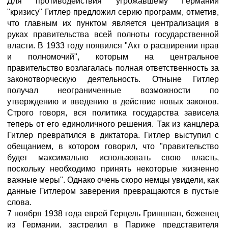
Для противодействия угрожавшему Германии
"кризису" Гитлер предложил серию программ, отметив,
что главным их пунктом является централизация в
руках правительства всей полноты государственной
власти. В 1933 году появился "Акт о расширении прав
и полномочий", которым на центральное
правительство возлагалась полная ответственность за
законотворческую деятельность. Отныне Гитлер
получал неограниченные возможности по
утверждению и введению в действие новых законов.
Строго говоря, вся политика государства зависела
теперь от его единоличного решения. Так из канцлера
Гитлер превратился в диктатора. Гитлер выступил с
обещанием, в котором говорил, что "правительство
будет максимально использовать свою власть,
поскольку необходимо принять некоторые жизненно
важные меры". Однако очень скоро немцы увидели, как
данные Гитлером заверения превращаются в пустые
слова.
7 ноября 1938 года еврей Герцель Гриншпан, беженец
из Германии, застрелил в Париже представителя