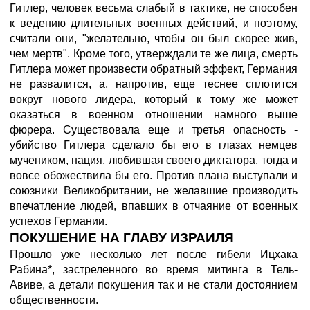
Гитлер, человек весьма слабый в тактике, не способен
к ведению длительных военных действий, и поэтому,
считали они, "желательно, чтобы он был скорее жив,
чем мертв". Кроме того, утверждали те же лица, смерть
Гитлера может произвести обратный эффект, Германия
не развалится, а, напротив, еще теснее сплотится
вокруг нового лидера, который к тому же может
оказаться в военном отношении намного выше
фюрера. Существовала еще и третья опасность -
убийство Гитлера сделало бы его в глазах немцев
мучеником, нация, любившая своего диктатора, тогда и
вовсе обожествила бы его. Против плана выступали и
союзники Великобритании, не желавшие производить
впечатление людей, впавших в отчаяние от военных
успехов Германии.
ПОКУШЕНИЕ НА ГЛАВУ ИЗРАИЛЯ
Прошло уже несколько лет после гибели Ицхака
Рабина*, застреленного во время митинга в Тель-
Авиве, а детали покушения так и не стали достоянием
общественности.