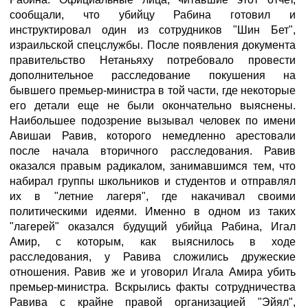
сообщали, что убийцу Рабина готовил и
инструктировал один из сотрудников "Шин Бет",
израильской спецслужбы. После появления документа
правительство Нетаньяху потребовало провести
дополнительное расследование покушения на
бывшего премьер-министра в той части, где некоторые
его детали еще не были окончательно выяснены.
Наибольшее подозрение вызывал человек по имени
Авишаи Равив, которого немедленно арестовали
после начала вторичного расследования. Равив
оказался правым радикалом, занимавшимся тем, что
набирал группы школьников и студентов и отправлял
их в "летние лагеря", где накачивал своими
политическими идеями. Именно в одном из таких
"лагерей" оказался будущий убийца Рабина, Игал
Амир, с которым, как выяснилось в ходе
расследования, у Равива сложились дружеские
отношения. Равив же и уговорил Игала Амира убить
премьер-министра. Вскрылись факты сотрудничества
Равива с крайне правой организацией "Эйял",