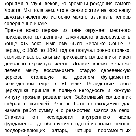
корнями в глубь веков, ко времени рождения самого
Христа. Мы полагаем, что в связи с этим на всю нашу
двухтысячелетнюю историю можно взглянуть теперь
совершенно иначе.
Прежде всего первая из тайн окружает местного
приходского священника, служившего в деревушке в
конце XIX века. Имя ему было Беранже Сонье. В
период с 1885 по 1891 год он получал ровно столько,
сколько и все остальные приходские священники, и вел
довольно скромную жизнь. Долгое время Беранже
лелеял мечту восстановить старую деревенскую
церковь, стоявшую на древнем фундаменте,
возведенном еще в VI веке. Вследствие этого
церквушка пришла в полную негодность и каждую
минуту грозила развалиться. Заботливый священник
собрал с жителей Ренн-ле-Шато необходимую для
начала работ сумму и с ревностию взялся за дело.
Сначала он исследовал внутреннюю часть
фундамента, где обнаружил в одной из полых колонн,
поддерживающих алтарь, четыре пергаментных