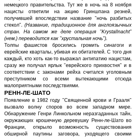
немецкого правительства. Тут же в ночь на 8 ноября
нацисты ответили на акцию Гриншпана резней,
получившей впоследствии название "ночь разбитых
стекол".
(Название, традиционное для англоязычных
стран. На самом же деле операция "Krystallnacht"
(нем.) переводится как "хрустальная ночь").
Толпы фашистов бросились громить синагоги и
еврейские кварталы, убивая их обитателей. С того дня
каждый, кто хоть как-то выражал антипатию нацистам,
сразу же получал ярлык "еврейского прихвостня" и в
соответствии с законами рейха считался уголовным
преступником со всеми вытекающими отсюда
малоприятными последствиями.
РЕНН-ЛЕ-ШАТО
Появление в 1982 году "Священной крови и Грааля"
вызвало волну споров во всем западном мире.
Обнаружение Генри Линкольном неразгаданных тайн,
окружающих крошечную деревушку Ренн-ле-Шато во
Франции, открыло возможность существования
обширной паутины заговора, уходящего своими