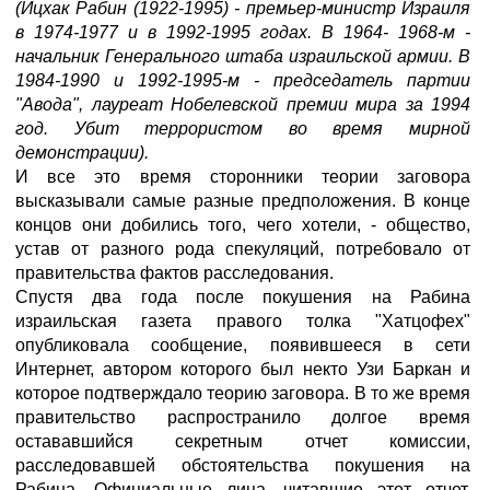
(Ицхак Рабин (1922-1995) - премьер-министр Израиля
в 1974-1977 и в 1992-1995 годах. В 1964- 1968-м -
начальник Генерального штаба израильской армии. В
1984-1990 и 1992-1995-м - председатель партии
"Авода", лауреат Нобелевской премии мира за 1994
год. Убит террористом во время мирной
демонстрации).
И все это время сторонники теории заговора
высказывали самые разные предположения. В конце
концов они добились того, чего хотели, - общество,
устав от разного рода спекуляций, потребовало от
правительства фактов расследования.
Спустя два года после покушения на Рабина
израильская газета правого толка "Хатцофех"
опубликовала сообщение, появившееся в сети
Интернет, автором которого был некто Узи Баркан и
которое подтверждало теорию заговора. В то же время
правительство распространило долгое время
остававшийся секретным отчет комиссии,
расследовавшей обстоятельства покушения на
Рабина. Официальные лица, читавшие этот отчет,