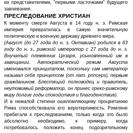
их представителями, "первыми ласточками" будущего
завоевания.
ПРЕСЛЕДОВАНИЕ XРИСТИAН
К моменту смерти Августа в 14 году н. э. Римская
империя превратилась в самую значительную
политическую и военную державу древнего мира.
(Август (до 27 года до н. э. Октавиан) родился в 63
году до н. э., римский император с 27 года до н. э.
Внучатый племянник Цезаря, усыновленный им в
завещании. Автократический режим Августа
именовался принципатом, поскольку сам император
называл себя принцепсом (от лат. princeps), первым
гражданином. Блестящий полководец и правитель,
неутомимый реформатор, он принес греко-римскому
миру долгие годы спокойствия и благоденствия).
И в немалой степени ошеломляющему процветанию
Рима способствовала его веротерпимость. Римляне
прибегали к преследованиям, только когда это было
абсолютно необходимо, к примеру, когда
потребовалось положить конец подозрительному