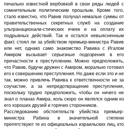
печально известной вербовкой в свои ряды людей с
сомнительным политическим прошлым. Кроме того,
стало известно, что Равив получал немалые суммы от
правительственных секретных служб на создание
ультранационали-стических ячеек и на оплату их
подрывных действий. Так и остался невыясненным
факт, стоял ли за убийством премьер-министра Равив
или нет, однако само знакомство Равива с Игалом
Амиром вызывает серьезные подозрения в его
причастности к преступлению. Можно предположить,
что Равив, будучи дружен с Амиром, морально готовил
его к совершению преступления. Но даже если это и не
так, можно привлечь Равива к ответственности не за
соучастие, а за непредотвращение преступления,
поскольку трудно предположить, чтобы он ничего не
знал о планах Амира, коль скоро он являлся одним из
его хороших друзей и горячих сторонников.
Расследованию обстоятельств убийства премьер-
министра Рабина в значительной степени
препятствуют те из официальных израильских лиц, кто