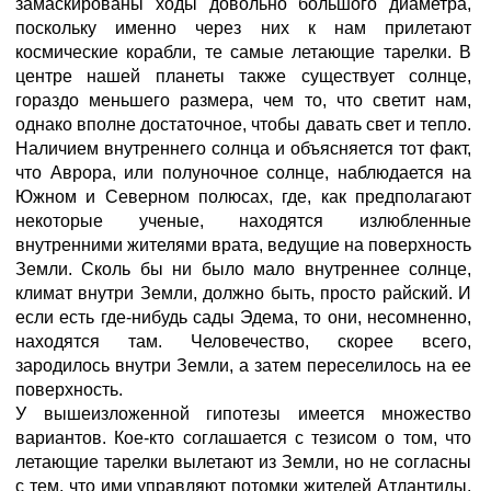
замаскированы ходы довольно большого диаметра,
поскольку именно через них к нам прилетают
космические корабли, те самые летающие тарелки. В
центре нашей планеты также существует солнце,
гораздо меньшего размера, чем то, что светит нам,
однако вполне достаточное, чтобы давать свет и тепло.
Наличием внутреннего солнца и объясняется тот факт,
что Аврора, или полуночное солнце, наблюдается на
Южном и Северном полюсах, где, как предполагают
некоторые ученые, находятся излюбленные
внутренними жителями врата, ведущие на поверхность
Земли. Сколь бы ни было мало внутреннее солнце,
климат внутри Земли, должно быть, просто райский. И
если есть где-нибудь сады Эдема, то они, несомненно,
находятся там. Человечество, скорее всего,
зародилось внутри Земли, а затем переселилось на ее
поверхность.
У вышеизложенной гипотезы имеется множество
вариантов. Кое-кто соглашается с тезисом о том, что
летающие тарелки вылетают из Земли, но не согласны
с тем, что ими управляют потомки жителей Атлантиды.