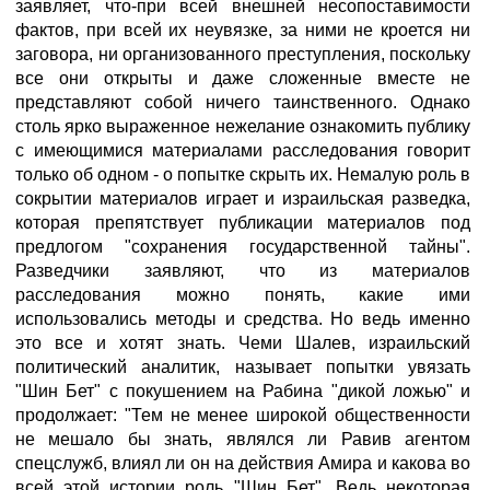
заявляет, что-при всей внешней несопоставимости
фактов, при всей их неувязке, за ними не кроется ни
заговора, ни организованного преступления, поскольку
все они открыты и даже сложенные вместе не
представляют собой ничего таинственного. Однако
столь ярко выраженное нежелание ознакомить публику
с имеющимися материалами расследования говорит
только об одном - о попытке скрыть их. Немалую роль в
сокрытии материалов играет и израильская разведка,
которая препятствует публикации материалов под
предлогом "сохранения государственной тайны".
Разведчики заявляют, что из материалов
расследования можно понять, какие ими
использовались методы и средства. Но ведь именно
это все и хотят знать. Чеми Шалев, израильский
политический аналитик, называет попытки увязать
"Шин Бет" с покушением на Рабина "дикой ложью" и
продолжает: "Тем не менее широкой общественности
не мешало бы знать, являлся ли Равив агентом
спецслужб, влиял ли он на действия Амира и какова во
всей этой истории роль "Шин Бет". Ведь некоторая