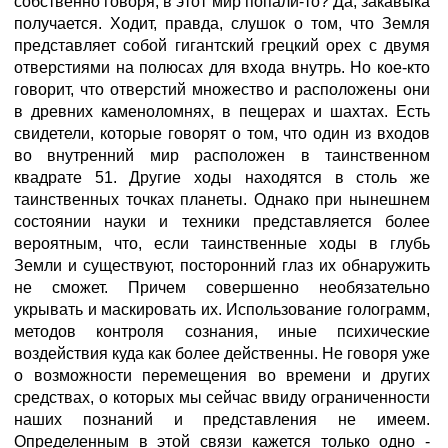
собственно говоря, в этот мир попали-то? Да, закавыка
получается. Ходит, правда, слушок о том, что Земля
представляет собой гигантский грецкий орех с двумя
отверстиями на полюсах для входа внутрь. Но кое-кто
говорит, что отверстий множество и расположены они
в древних каменоломнях, в пещерах и шахтах. Есть
свидетели, которые говорят о том, что один из входов
во внутренний мир расположен в таинственном
квадрате 51. Другие ходы находятся в столь же
таинственных точках планеты. Однако при нынешнем
состоянии науки и техники представляется более
вероятным, что, если таинственные ходы в глубь
Земли и существуют, посторонний глаз их обнаружить
не сможет. Причем совершенно необязательно
укрывать и маскировать их. Использование голограмм,
методов контроля сознания, иные психические
воздействия куда как более действенны. Не говоря уже
о возможности перемещения во времени и других
средствах, о которых мы сейчас ввиду ограниченности
наших познаний и представления не имеем.
Определенным в этой связи кажется только одно -