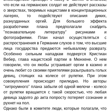
что если на германских солдат не действуют рассказы
о зверствах, творимых нацистами в концентрационных
лагерях, то подействуют описания диких,
разнузданных оргий. Для большего эффекта
разработчики плана предполагали снабдить
"познавательную литературу" рисунками и
фотографиями. План начал осуществляться с
распространения в Германии слухов о том, что высшие
лица государства предаются небывалому разврату.
Особенно сильным нападкам подвергся Кристиан
Вебер, глава нацистской партии в Мюнхене. О нем
говорили, что он якобы устраивает оргии в казино и
очень любит со своими приятелями разыгрывать голых
девиц, стоящих на колесе от рулетки. При этом
совокупления происходят прилюдно. Но авторы
"хитроумного" плана забыли об одной мелочи - колесо
от рулетки вращается с такой скоростью, что любая
девица задолго до акта попросту потеряет сознание и
рухнет на пол.
Однако были в комитете люди, которые полагали, что