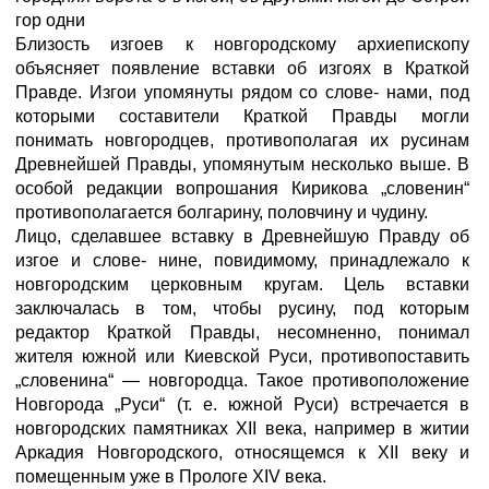
гор одни
Близость изгоев к новгородскому архиепископу
объясняет появление вставки об изгоях в Краткой
Правде. Изгои упомянуты рядом со слове- нами, под
которыми составители Краткой Правды могли
понимать новгородцев, противополагая их русинам
Древнейшей Правды, упомянутым несколько выше. В
особой редакции вопрошания Кирикова „словенин“
противополагается болгарину, половчину и чудину.
Лицо, сделавшее вставку в Древнейшую Правду об
изгое и слове- нине, повидимому, принадлежало к
новгородским церковным кругам. Цель вставки
заключалась в том, чтобы русину, под которым
редактор Краткой Правды, несомненно, понимал
жителя южной или Киевской Руси, противопоставить
„словенина“ — новгородца. Такое противоположение
Новгорода „Руси“ (т. е. южной Руси) встречается в
новгородских памятниках XII века, например в житии
Аркадия Новгородского, относящемся к XII веку и
помещенным уже в Прологе XIV века.