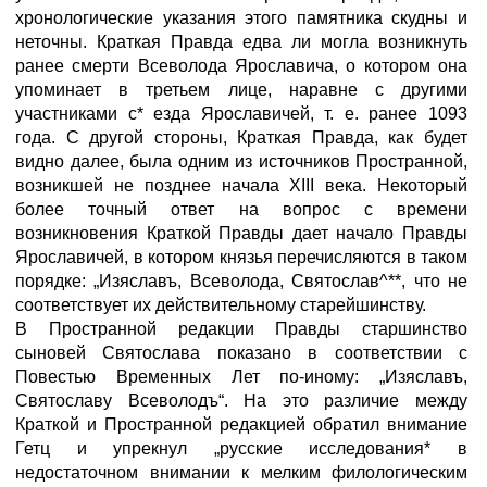
хронологические указания этого памятника скудны и
неточны. Краткая Правда едва ли могла возникнуть
ранее смерти Всеволода Ярославича, о котором она
упоминает в третьем лице, наравне с другими
участниками с* езда Ярославичей, т. е. ранее 1093
года. С другой стороны, Краткая Правда, как будет
видно далее, была одним из источников Пространной,
возникшей не позднее начала XIII века. Некоторый
более точный ответ на вопрос с времени
возникновения Краткой Правды дает начало Правды
Ярославичей, в котором князья перечисляются в таком
порядке: „Изяславъ, Всеволода, Святослав^**, что не
соответствует их действительному старейшинству.
В Пространной редакции Правды старшинство
сыновей Святослава показано в соответствии с
Повестью Временных Лет по-иному: „Изяславъ,
Святославу Всеволодъ“. На это различие между
Краткой и Пространной редакцией обратил внимание
Гетц и упрекнул „русские исследования* в
недостаточном внимании к мелким филологическим