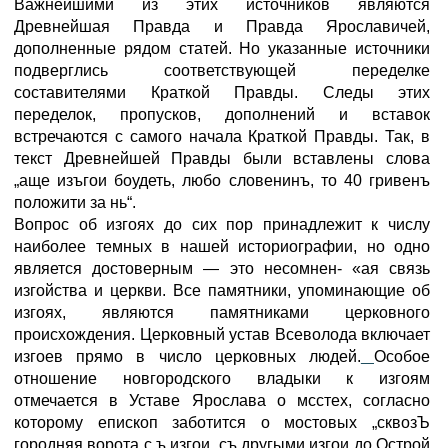
Важнейшими из этих источников являются
Древнейшая Правда и Правда Ярославичей,
дополненные рядом статей. Но указанные источники
подверглись соответствующей переделке
составителями Краткой Правды. Следы этих
переделок, пропусков, дополнений и вставок
встречаются с самого начала Краткой Правды. Так, в
текст Древнейшей Правды были вставлены слова
„аще изъгои боудеть, любо словенинъ, то 40 гривенъ
положити за нь“.
Вопрос об изгоях до сих пор принадлежит к числу
наиболее темных в нашей историографии, но одно
является достоверным — это несомнен- «ая связь
изгойства и церкви. Все памятники, упоминающие об
изгоях, являются памятниками церковного
происхождения. Церковный устав Всеволода включает
изгоев прямо в число церковных людей.
Особое
отношение новгородского владыки к изгоям
отмечается в Уставе Ярослава о мсстех, согласно
которому епископ заботится о мостовых „сквозЪ
городняя ворота с ъ изгои, съ другыми изгои до Острой