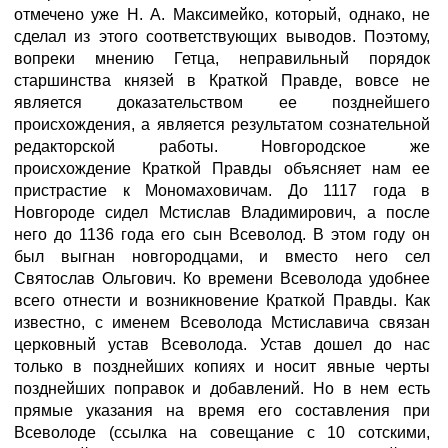
отмечено уже Н. А. Максимейко, который, однако, не
сделал из этого соответствующих выводов. Поэтому,
вопреки мнению Гетца, неправильный порядок
старшинства князей в Краткой Правде, вовсе не
является доказательством ее позднейшего
происхождения, а является результатом сознательной
редакторской работы. Новгородское же
происхождение Краткой Правды объясняет нам ее
пристрастие к Мономаховичам. До 1117 года в
Новгороде сидел Мстислав Владимирович, а после
него до 1136 года его сын Всеволод. В этом году он
был выгнан новгородцами, и вместо него сел
Святослав Ольгович. Ко времени Всеволода удобнее
всего отнести и возникновение Краткой Правды. Как
известно, с именем Всеволода Мстиславича связан
церковный устав Всеволода. Устав дошел до нас
только в позднейших копиях и носит явные черты
позднейших поправок и добавлений. Но в нем есть
прямые указания на время его составления при
Всеволоде (ссылка на совещание с 10 сотскими,