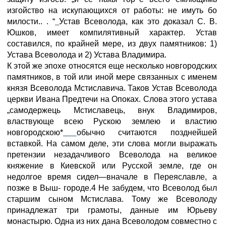
изгойство на искупающихся от работы: не имуть бо
милости.. . “
Устав Всеволода, как это доказал С. В.
Юшков, имеет компилятивный характер. Устав
составился, по крайней мере, из двух памятников: 1)
Устава Всеволода и 2) Устава Владимира.
К этой же эпохе относятся еще несколько новгородских
памятников, в той или иной мере связанных с именем
князя Всеволода Мстиславича. Таков Устав Всеволода
церкви Ивана Предтечи на Опоках. Слова этого устава
„самодержець Мстиславець, внук Владимиров,
властвующе всею Рускою землею и властию
новгородскою*
обычно считаются позднейшей
вставкой. На самом деле, эти слова могли выражать
претензии незадачливого Всеволода на великое
княжение в Киевской или Русской земле, где он
недолгое время сидел—вначале в Переяславле, а
позже в Выш- городе.4 Не забудем, что Всеволод был
старшим сыном Мстислава. Тому же Всеволоду
принадлежат три грамоты, данные им Юрьеву
монастырю. Одна из них дана Всеволодом совместно с