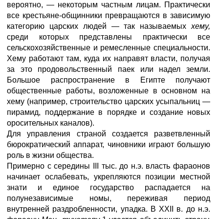
вероятно, — некоторым частным лицам. Практически
все крестьяне-общинники превращаются в зависимую
категорию царских людей — так называемых
хему,
среди которых представлены практически все
сельскохозяйственные и ремесленные специальности.
Хему работают там, куда их направят власти, получая
за это продовольственный паек или надел земли.
Большое распространение в Египте получают
общественные работы, возложенные в основном на
хему (например, строительство царских усыпальниц —
пирамид, поддержание в порядке и создание новых
оросительных каналов).
Для управления страной создается разветвленный
бюрократический аппарат, чиновники играют большую
роль в жизни общества.
Примерно с середины III тыс. до н.э. власть фараонов
начинает ослабевать, укрепляются позиции местной
знати и единое государство распадается на
полунезависимые номы, переживая период
внутренней раздробленности, упадка. В XXII в. до н.э.