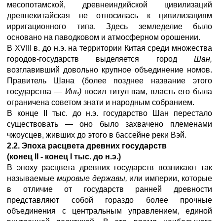
месопотамской, древнеиндийской цивилизаций
древнекитайская не относилась к цивилизациям
ирригационного типа. Здесь земледелие было
основано на паводковом и атмосферном орошении.
В XVIII в. до н.э. на территории Китая среди множества
городов-государств выделяется город
Шан,
возглавивший довольно крупное объединение номов.
Правитель Шана (более позднее название этого
государства —
Инь)
носил титул вам, власть его была
ограничена советом знати и народным собранием.
В конце II тыс. до н.э. государство Шан перестало
существовать — оно было захвачено племенами
чжоусцев, живших до этого в бассейне реки Вэй.
2.2. Эпоха расцвета древних государств
(конец II - конец I тыс. до н.э.)
В эпоху расцвета древних государств возникают так
называемые
мировые державы,
или империи, которые
в отличие от государств ранней древности
представляют собой гораздо более прочные
объединения с центральным управлением, единой