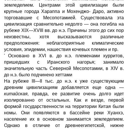
земледелием. Центрами этой цивилизации были
крупные города Хараппа и Мохенджо- Даро, активно
торговавшие с Месопотамией. Существовала эта
цивилизация сравнительно недолго — она погибла на
рубеже XIX—XVIII вв. до н.э. Причины этого до сих пор
неизвестны, хотя высказываются различные
предположения: неблагоприятные климатические
условия, эпидемии, нашествия кочевых племен и пр.
' Основано в XVI в. до н.э. племенами хурритов,
пришедших с Иранского нагорья; занимало
значительную часть Северной Месопотамии, в XIV в.
до н.э. было подчинено хеттами
На рубеже III—II тыс. до н.э. к уже существующим
древним цивилизациям добавляется еще одна —
китайская,
правда, ее развитие очень долго идет
изолированно от остальных. Как и везде, первой
формой государственности на территории Китая были
номы. Они появляются в бассейне реки Хуанхэ,
население их в основном занимается земледелием.
Однако в отличие от древнеегипетской, нижне