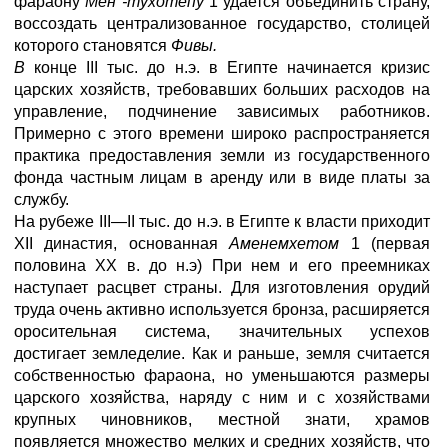
фараону
Мен -тухотепу
1 удается объединить страну,
воссоздать централизованное государство, столицей
которого становятся
Фивы.
В
конце III тыс. до н.э. в Египте начинается кризис
царских хозяйств, требовавших больших расходов на
управление, подчинение зависимых работников.
Примерно с этого времени широко распространяется
практика предоставления земли из государственного
фонда частным лицам в аренду или в виде платы за
службу.
На рубеже III—II тыс. до н.э. в Египте к власти приходит
XII династия, основанная
Аменемхетом
1 (первая
половина XX в. до н.э) При нем и его преемниках
наступает расцвет страны. Для изготовления орудий
труда очень активно используется бронза, расширяется
оросительная система, значительных успехов
достигает земледелие. Как и раньше, земля считается
собственностью фараона, но уменьшаются размеры
царского хозяйства, наряду с ним и с хозяйствами
крупных чиновников, местной знати, храмов
появляется множество мелких и средних хозяйств, что