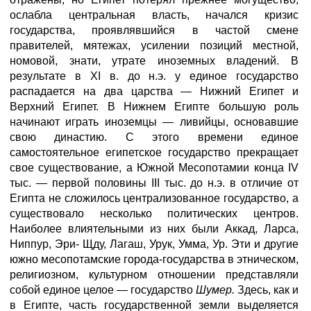
ослабла центральная власть, начался кризис
государства, проявлявшийся в частой смене
правителей, мятежах, усилении позиций местной,
номовой, знати, утрате иноземных владений. В
результате в XI в. до н.э. у единое государство
распадается на два царства — Нижний Египет и
Верхний Египет. В Нижнем Египте большую роль
начинают играть иноземцы — ливийцы, основавшие
свою династию. С этого времени единое
самостоятельное египетское государство прекращает
свое существование, а Южной Месопотамии конца IV
тыс. — первой половины III тыс. до н.э. в отличие от
Египта не сложилось централизованное государство, а
существовало несколько политических центров.
Наиболее влиятельными из них были Аккад, Ларса,
Ниппур, Эри- Щду, Лагаш, Урук, Умма, Ур. Эти и другие
южно месопотамские города-государства в этническом,
религиозном, культурном отношении представляли
собой единое целое — государство
Шумер.
Здесь, как и
в Египте, часть государственной земли выделяется