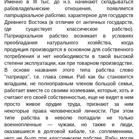
Именно в III тыс. до н.э. начинают складываться
рабовладельческие отношения, появляется
патриархальное рабство,
характерное для государств
Древнего Востока (в отличие от античных государств,
где существует классическое рабство).
Патриархальное рабство возникает в условиях
преобладания натурального хозяйства, когда
продукция производится в основном для собственного
потребления и нет необходимости в такой высокой
степени эксплуатации, как при товарном производстве.
В основе названия этого типа рабства слово
"патриарх", т.е. глава семьи. Раб как бы становится
младшим, не полноправным членом большой семьи,
работает вместе со своими хозяевами, которые, хоть и
считают его своей собственностью, еще не видят в нем
просто живое орудие труда, признают за ним
некоторые права человеческой личности. При этом
типе рабства в неволю попадали не только
военнопленные — чужаки, но также и люди,
оказавшиеся в долговой кабале, т.е. соплеменники,
чего не было при классическом рабстве. Рабы могли