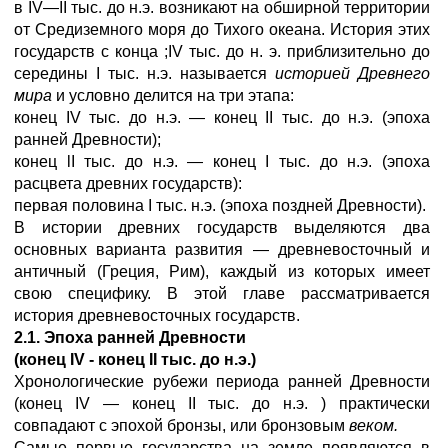
в IV—II тыс. до н.э. возникают на обширной территории
от Средиземного моря до Тихого океана. История этих
государств с конца ;IV тыс. до н. э. приблизительно до
середины I тыс. н.э. называется
историей Древнего
мира
и условно делится на три этапа:
конец IV тыс. до н.э. — конец II тыс. до н.э. (эпоха
ранней Древности);
конец lI тыс. до н.э. — конец I тыс. до н.э. (эпоха
расцвета древних государств):
первая половина I тыс. н.э. (эпоха поздней Древности).
В истории древних государств выделяются два
основных варианта развития — древневосточный и
античный (Греция, Рим), каждый из которых имеет
свою специфику. В этой главе рассматривается
история древневосточных государств.
2.1. Эпоха ранней Древности
(конец IV - конец II тыс. до н.э.)
Хронологические рубежи периода ранней Древности
(конец IV — конец II тыс. до н.э. ) практически
совпадают с эпохой бронзы, или бронзовым
веком.
Самые первые государства на земле появляются в