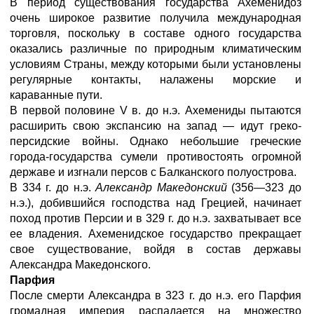
В период существования государства Ахеменидоз
очень широкое развитие получила международная
торговля, поскольку в составе одного государства
оказались различные по природным климатическим
условиям Страны, между которыми были установлены
регулярные контакты, налажены морские и
караванные пути.
В первой половине V в. до н.э. Ахемениды пытаются
расширить свою экспансию на запад — идут греко-
персидские войны. Однако небольшие греческие
города-государства сумели противостоять огромной
державе и изгнали персов с Балканского полуострова.
В 334 г. до н.э.
Александр Македонский
(356—323 до
н.э.), добившийся господства над Грецией, начинает
поход против Персии и в 329 г. до н.э. захватывает все
ее владения. Ахеменидское государство прекращает
свое существование, войдя в состав державы
Александра Македонского.
Парфия
После смерти Александра в 323 г. до н.э. его Парфия
громадная империя распадается на множество