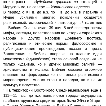
юге страны —
Иудейское царство со
столицей в
Иерусалиме, на севере —
Израильское царство.
В период с XII в. до н.э. по II в. до н.э. в Израиле и
Иудее усилиями многих поколений создается
религиозный, исторический и литературный памятник
— Библия. Она включает 39 книг. В ней сосредоточены
мифы, легенды, повествования по истории еврейского
народа и других народов Древнего востока,
религиозные и этические нормы, философские и
публицистические произведения, поэзия и проза.
Заложенная в Библии впервые на планете идея
монотеизма (единобожия) стала основой создания не
только иудаизма, но и других мировых религий —
христианства и ислама. Библия оказала огромное
влияние на формирование не только религиозного
мировоззрения многих стран и народов, но и на их
культуру и искусство.
' На территории Восточного Средиземноморья еще в
111—11 тыс. до н.э. появляются города-государства,
наиболее крупными среди которых были Эбла и Угарит
в Сирии, Хацор в Палестине, Библ и Сидон в Финикии.