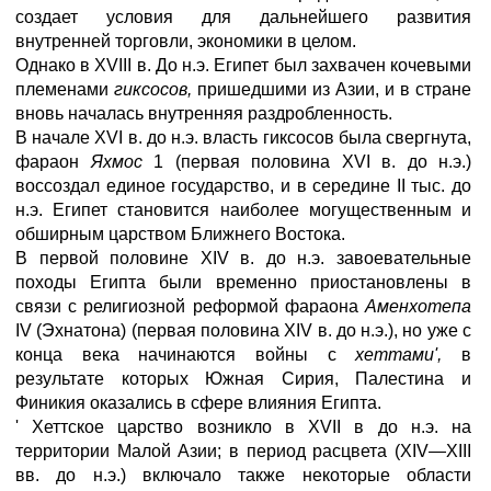
создает условия для дальнейшего развития
внутренней торговли, экономики в целом.
Однако в XVIII в. До н.э. Египет был захвачен кочевыми
племенами
гиксосов,
пришедшими из Азии, и в стране
вновь началась внутренняя раздробленность.
В начале XVI в. до н.э. власть гиксосов была свергнута,
фараон
Яхмос
1 (первая половина XVI в. до н.э.)
воссоздал единое государство, и в середине II тыс. до
н.э. Египет становится наиболее могущественным и
обширным царством Ближнего Востока.
В первой половине XIV в. до н.э. завоевательные
походы Египта были временно приостановлены в
связи с религиозной реформой фараона
Аменхотепа
IV (Эхнатона) (первая половина XIV в. до н.э.), но уже с
конца века начинаются войны с
хеттами',
в
результате которых Южная Сирия, Палестина и
Финикия оказались в сфере влияния Египта.
' Хеттское царство возникло в XVII в до н.э. на
территории Малой Азии; в период расцвета (XIV—XIII
вв. до н.э.) включало также некоторые области