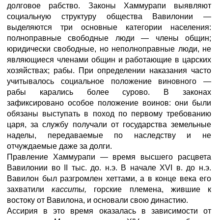
долговое рабство. Законы Хаммурапи выявляют
социальную структуру общества Вавилонии —
выделяются три основные категории населения:
полноправные свободные люди — члены общин;
юридически свободные, но неполноправные люди, не
являющиеся членами общин и работающие в царских
хозяйствах; рабы. При определении наказания часто
учитывалось социальное положение виновного —
рабы карались более сурово. В законах
зафиксировано особое положение воинов: они были
обязаны выступать в поход по первому требованию
царя, за службу получали от государства земельные
наделы, передаваемые по наследству и не
отчуждаемые даже за долги.
Правление Хаммурапи — время высшего расцвета
Вавилонии во II тыс. до. н.э. В начале XVI в. до н.э.
Вавилон был разгромлен хеттами, а в конце века его
захватили
касситы,
горские племена, жившие к
востоку от Вавилона, и основали свою династию.
Ассирия в это время оказалась в зависимости от