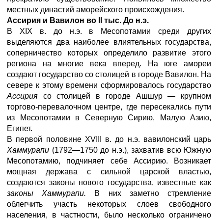
местных династий аморейского происхождения.
Ассирия и Вавилон во II тыс. До н.э.
В XIX в. до н.э. в Месопотамии среди других
выделяются два наиболее влиятельных государства,
соперничество которых определило развитие этого
региона на многие века вперед. На юге амореи
создают государство со столицей в городе Вавилон. На
севере к этому времени сформировалось государство
Ассирия
со столицей в городе Ашшур — крупном
торгово-перевалочном центре, где пересекались пути
из Месопотамии в Северную Сирию, Малую Азию,
Египет.
В первой половине XVIII в. до н.э. вавилонский царь
Хаммурапи
(1792—1750 до н.э.), захватив всю Южную
Месопотамию, подчиняет себе Ассирию. Возникает
мощная держава с сильной царской властью,
создаются законы нового государства, известные как
законы Хаммурапи.
В них заметно стремление
облегчить участь некоторых слоев свободного
населения, в частности, было несколько ограничено