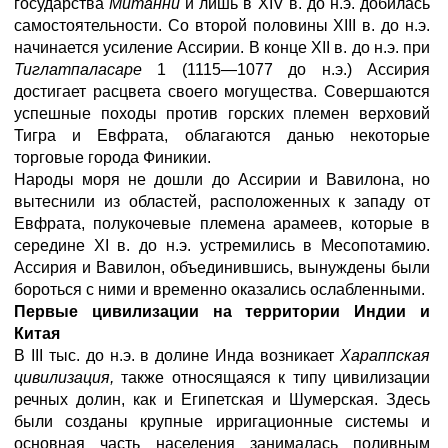
государства
Митанни
и лишь в XIV в. до н.э. добилась
самостоятельности. Со второй половины XIII в. до н.э.
начинается усиление Ассирии. В конце XII в. до н.э. при
Тиглатпаласаре
1 (1115—1077 до н.э.) Ассирия
достигает расцвета своего могущества. Совершаются
успешные походы против горских племен верховий
Тигра и Евфрата, облагаются данью некоторые
торговые города Финикии.
Народы моря не дошли до Ассирии и Вавилона, но
вытеснили из областей, расположенных к западу от
Евфрата, полукочевые племена арамеев, которые в
середине XI в. до н.э. устремились в Месопотамию.
Ассирия и Вавилон, объединившись, вынуждены были
бороться с ними и временно оказались ослабленными.
Первые цивилизации на территории Индии и
Китая
В III тыс. до н.э. в долине Инда возникает
Хараппская
цивилизация,
также относящаяся к типу цивилизации
речных долин, как и Египетская и Шумерская. Здесь
были созданы крупные ирригационные системы и
основная часть населения занималась поливным