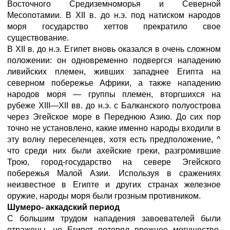
Восточного Средиземноморья и Северной
Месопотамии. В XII в. до н.э. под натиском народов
моря государство хеттов прекратило свое
существование.
В XII в. до н.э. Египет вновь оказался в очень сложном
положении: он одновременно подвергся нападению
ливийских племен, живших западнее Египта на
северном побережье Африки, а также нападению
народов моря — группы племен, вторгшихся на
рубеже XIII—XII вв. до н.э. с Балканского полуострова
через Эгейское море в Переднюю Азию. До сих пор
точно не установлено, какие именно народы входили в
эту волну переселенцев, хотя есть предположение, ^
что среди них были ахейские греки, разгромившие
Трою, город-государство на севере Эгейского
побережья Малой Азии. Используя в сражениях
неизвестное в Египте и других странах железное
оружие, народы моря были грозным противником.
Шумеро- аккадский период
С большим трудом нападения завоевателей были
отражены, но Египет потерял прежнее могущество,