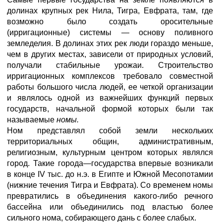
долинах крупных рек Нила, Тигра, Евфрата, там, где
возможно было создать оросительные
(ирригационные) системы — основу поливного
земледелия. В долинах этих рек люди гораздо меньше,
чем в других местах, зависели от природных условий,
получали стабильные урожаи. Строительство
ирригационных комплексов требовало совместной
работы большого числа людей, ее четкой организации
и являлось одной из важнейших функций первых
государств, начальной формой которых были так
называемые
номы.
Ном представлял собой земли нескольких
территориальных общин, административным,
религиозным, культурным центром которых являлся
город. Такие города—государства впервые возникали
в конце IV тыс. до н.э. в Египте и Южной Месопотамии
(нижние течения Тигра и Евфрата). Со временем номы
превратились в объединения какого-либо речного
бассейна или объединились под властью более
сильного нома, собирающего дань с более слабых.