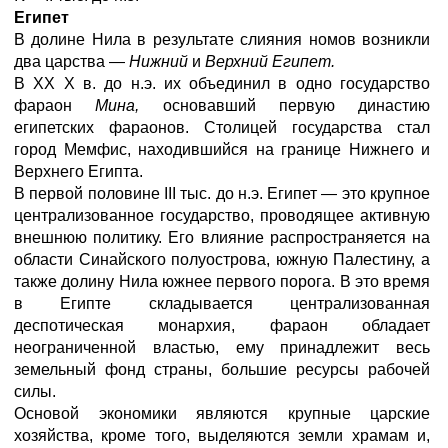
Египет
В долине Нила в результате слияния номов возникли
два царства —
Нижний
и
Верхний Египет.
В XX X в. до н.э. их объединил в одно государство
фараон
Мина,
основавший первую династию
египетских фараонов. Столицей государства стал
город Мемфис, находившийся на границе Нижнего и
Верхнего Египта.
В первой половине III тыс. до н.э. Египет — это крупное
централизованное государство, проводящее активную
внешнюю политику. Его влияние распространяется на
области Синайского полуострова, южную Палестину, а
также долину Нила южнее первого порога. В это время
в Египте складывается централизованная
деспотическая монархия, фараон обладает
неограниченной властью, ему принадлежит весь
земельный фонд страны, большие ресурсы рабочей
силы.
Основой экономики являются крупные царские
хозяйства, кроме того, выделяются земли храмам и,