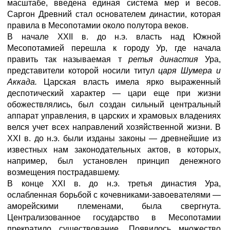
масштабе, введена единая система мер и весов.
Саргон Древний стал основателем династии, которая
правила в Месопотамии около полутора веков.
В начале XXII в. до н.э. власть над Южной
Месопотамией перешла к городу Ур, где начала
править так называемая т
ретья династия
Ура,
представители которой носили титул
царя Шумера и
Аккада.
Царская власть имела ярко выраженный
деспотический характер — цари еще при жизни
обожествлялись, был создан сильный центральный
аппарат управления, в царских и храмовых владениях
велся учет всех направлений хозяйственной жизни. В
XXI в. до н.э. были изданы законы — древнейшие из
известных нам законодательных актов, в которых,
например, был установлен принцип денежного
возмещения пострадавшему.
В конце XXI в. до н.э. третья династия Ура,
ослабленная борьбой с кочевниками-завоевателями —
аморейскими племенами, была свергнута.
Централизованное государство в Месопотамии
прекратило существование. Появилось множество