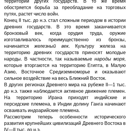
территории других государств. В то же время
обостряется борьба за преобладание на торговых
путях, растет число войн.
Конец II тыс. до н.э. стал сложным периодом в истории
древних государств. В это время заканчивается
бронзовый век, когда орудия труда, оружие
изготавливалось преимущественно из бронзы,
начинается
железный век.
Культуру железа на
территорию древних государств приносят молодые
народы. В частности, так называемые
народы моря,
которые вторгаются на территорию Египта, в Малую
Азию, Восточное Средиземноморье и оказывают
сильное воздействие на весь Ближний Восток.
В других регионах Древнего мира на рубеже II—1 тыс.
до н.э. также наблюдается активное движение племен.
На территорию Ирана приходят индийские и
персидские племена, в Индии долину Ганга начинают
осваивать индоарийские племена.
Рассмотрим теперь особенности исторического
развития крупнейших цивилизаций Древнего Востока в
IV—II тыс. до н.э.