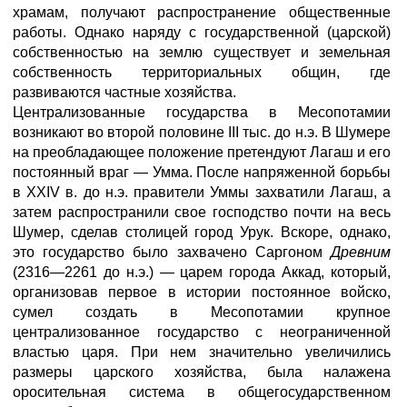
храмам, получают распространение общественные
работы. Однако наряду с государственной (царской)
собственностью на землю существует и земельная
собственность территориальных общин, где
развиваются частные хозяйства.
Централизованные государства в Месопотамии
возникают во второй половине III тыс. до н.э. В Шумере
на преобладающее положение претендуют Лагаш и его
постоянный враг — Умма. После напряженной борьбы
в XXIV в. до н.э. правители Уммы захватили Лагаш, а
затем распространили свое господство почти на весь
Шумер, сделав столицей город Урук. Вскоре, однако,
это государство было захвачено Саргоном
Древним
(2316—2261 до н.э.) — царем города Аккад, который,
организовав первое в истории постоянное войско,
сумел создать в Месопотамии крупное
централизованное государство с неограниченной
властью царя. При нем значительно увеличились
размеры царского хозяйства, была налажена
оросительная система в общегосударственном