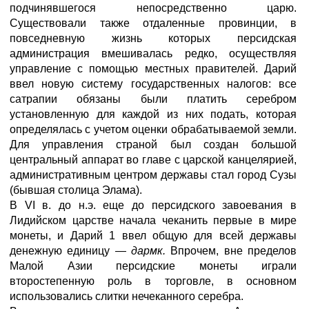
подчинявшегося непосредственно царю.
Существовали также отдаленные провинции, в
повседневную жизнь которых персидская
администрация вмешивалась редко, осуществляя
управление с помощью местных правителей. Дарий
ввел новую систему государственных налогов: все
сатрапии обязаны были платить серебром
установленную для каждой из них подать, которая
определялась с учетом оценки обрабатываемой земли.
Для управления страной был создан большой
центральный аппарат во главе с царской канцелярией,
административным центром державы стал город Сузы
(бывшая столица Элама).
В VI в. до н.э. еще до персидского завоевания в
Лидийском царстве начала чеканить первые в мире
монеты, и Дарий 1 ввел общую для всей державы
денежную единицу —
дармк.
Впрочем, вне пределов
Малой Азии персидские монеты играли
второстепенную роль в торговле, в основном
использовались слитки нечеканного серебра.