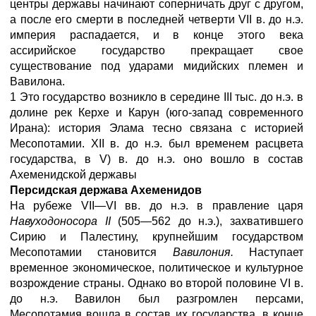
центры державы начинают соперничать друг с другом,
а после его смерти в последней четверти VII в. до н.э.
империя распадается, и в конце этого века
ассирийское государство прекращает свое
существование под ударами мидийских племен и
Вавилона.
1 Это государство возникло в середине III тыс. до н.э. в
долине рек Керхе и Карун (юго-запад современного
Ирана): история Элама тесно связана с историей
Месопотамии. XII в. до н.э. был временем расцвета
государства, в V) в. до н.э. оно вошло в состав
Ахеменидской державы
Персидская держава Ахеменидов
На рубеже VII—VI вв. до н.э. в правление царя
Навуходоносора II
(505—562 до н.э.), захватившего
Сирию и Палестину, крупнейшим государством
Месопотамии становится
Вавилония.
Наступает
временное экономическое, политическое и культурное
возрождение страны. Однако во второй половине VI в.
до н.э. Вавилон был разгромлен персами,
Месопотамия вошла в состав их государства. в конце