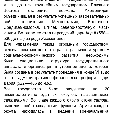
VI в. до н.э. крупнейшим государством Ближнего
Востока становится держава Ахеменидов,
объединившая в результате успешных завоевательных
войн территории Месопотамии, Восточного
Средиземноморья, Египет, северо-восточную часть
Индии. Во главе ее стал персидский царь
Кир II
(558—
530 до н.э.) из рода .Ахеменидов.
Для управления таким огромным государством,
включавшим множество стран с различным уровнем
социально-экономического развития, необходимы
были специальная структура государственного
аппарата и организация внутренней жизни, которая
была создана в результате проведения в конце VI в. до
н. э. административно-финансовых реформ царя
Дария (522—-486 до н.э.).
Все государство было разделено на 20
административно-податных округов, называвшихся
сатрапиями. Во
главе каждого округа стоял
сатрап,
выполнявший гражданские функции. Армия каждого
округа находилась в ведении военачальника,