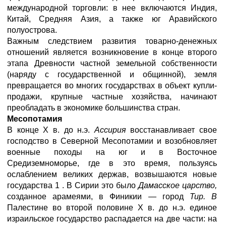
международной торговли: в нее включаются Индия,
Китай, Средняя Азия, а также юг Аравийского
полуострова.
Важным следствием развития товарно-денежных
отношений является возникновение в конце второго
этапа Древности частной земельной собственности
(наряду с государственной и общинной), земля
превращается во многих государствах в объект купли-
продажи, крупные частные хозяйства, начинают
преобладать в экономике большинства стран.
Месопотамия
В конце Х в. до н.э.
Ассирия
восстанавливает свое
господство в Северной Месопотамии и возобновляет
военные походы на юг и в Восточное
Средиземноморье, где в это время, пользуясь
ослаблением великих держав, возвышаются новые
государства 1 . В Сирии это было
Дамасское царство,
созданное арамеями, в Финикии — город
Тир. В
Палестине во второй половине Х в. до н.э. единое
израильское государство распадается на две части: на