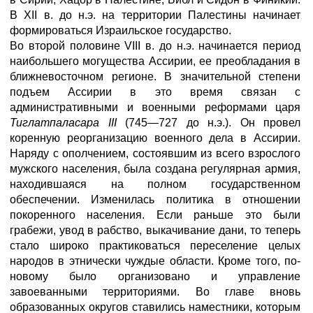
В XII в. до н.э. на территории Палестины начинает
формироваться Израильское государство.
Во второй половине VIII в. до н.э. начинается период
наибольшего могущества Ассирии, ее преобладания в
ближневосточном регионе. В значительной степени
подъем Ассирии в это время связан с
административными и военными реформами царя
Тиглатпаласара III
(745—727 до н.э.). Он провел
коренную реорганизацию военного дела в Ассирии.
Наряду с ополчением, состоявшим из всего взрослого
мужского населения, была создана регулярная армия,
находившаяся на полном государственном
обеспечении. Изменилась политика в отношении
покоренного населения. Если раньше это были
грабежи, увод в рабство, выкачивание дани, то теперь
стало широко практиковаться переселение целых
народов в этнически чуждые области. Кроме того, по-
новому было организовано и управление
завоеванными территориями. Во главе вновь
образованных округов ставились наместники, которым