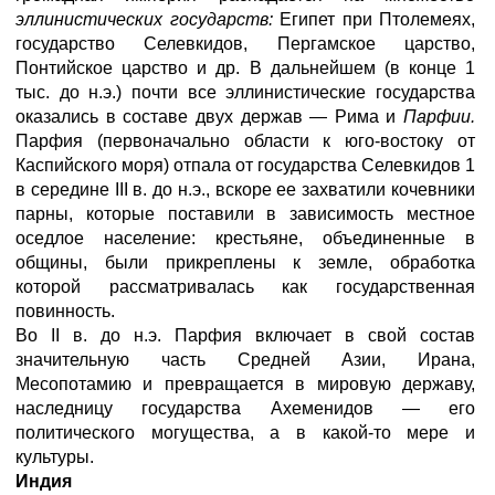
эллинистических государств:
Египет при Птолемеях,
государство Селевкидов, Пергамское царство,
Понтийское царство и др. В дальнейшем (в конце 1
тыс. до н.э.) почти все эллинистические государства
оказались в составе двух держав — Рима и
Парфии.
Парфия (первоначально области к юго-востоку от
Каспийского моря) отпала от государства Селевкидов 1
в середине III в. до н.э., вскоре ее захватили кочевники
парны, которые поставили в зависимость местное
оседлое население: крестьяне, объединенные в
общины, были прикреплены к земле, обработка
которой рассматривалась как государственная
повинность.
Во II в. до н.э. Парфия включает в свой состав
значительную часть Средней Азии, Ирана,
Месопотамию и превращается в мировую державу,
наследницу государства Ахеменидов — его
политического могущества, а в какой-то мере и
культуры.
Индия