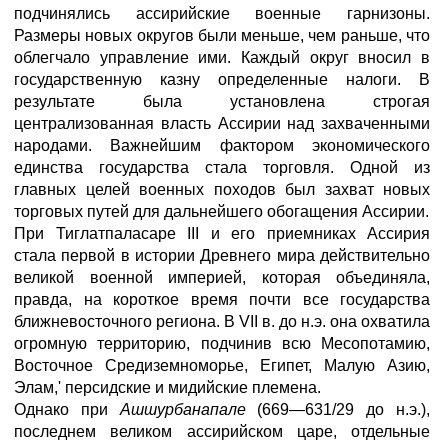
подчинялись ассирийские военные гарнизоны.
Размеры новых округов были меньше, чем раньше, что
облегчало управление ими. Каждый округ вносил в
государственную казну определенные налоги. В
результате была установлена строгая
централизованная власть Ассирии над захваченными
народами. Важнейшим фактором экономического
единства государства стала торговля. Одной из
главных целей военных походов был захват новых
торговых путей для дальнейшего обогащения Ассирии.
При Тиглатпаласаре III и его приемниках Ассирия
стала первой в истории Древнего мира действительно
великой военной империей, которая объединяла,
правда, на короткое время почти все государства
ближневосточного региона. В VII в. до н.э. она охватила
огромную территорию, подчинив всю Месопотамию,
Восточное Средиземноморье, Египет, Малую Азию,
Элам,' персидские и мидийские племена.
Однако при
Ашшурбанапале
(669—631/29 до н.э.),
последнем великом ассирийском царе, отдельные