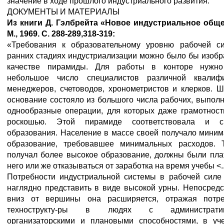
значение в ходе прошлого индустриального развития.
ДОКУМЕНТЫ И МАТЕРИАЛЫ
Из
книги
Д
. Гэлбрейта
«Новое
индустриальное
обще
М
., 1969. С
. 288-289,318-319:
«Требования к образовательному уровню рабочей с
ранних стадиях индустриализации можно было бы изобр
качестве пирамиды. Для работы в конторе нужн
небольшое число специалистов различной квалифи
менеджеров, счетоводов, хронометристов и клерков. 
основание состояло из большого числа рабочих, выпо
однообразные операции, для которых даже грамотност
роскошью. Этой пирамиде соответствовала и с
образования. Население в массе своей получало мини
образование, требовавшее минимальных расходов. Т
получал более высокое образование, должны были пла
него или же отказываться от заработка на время учебы <..
Потребности индустриальной системы в рабочей силе
наглядно представить в виде высокой урны. Непосред
вниз от вершины она расширяется, отражая потре
технострукту-ры в людях с административ
организаторскими и плановыми способностями, в уч