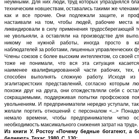
неумными. Для них люди, труд которых упразднялся бл
техническим новшествам, оставались такими же членами
как и все прочие. Они подлежали защите, и про
настаивали на том, чтобы людей, рабочие места к
ликвидировали в силу применения трудосберегающей т
не увольняли, а оставляли на производстве для выпо
никому не нужной работы, иногда просто в ка
наблюдателей за роботами, лишенных управленческих ф
Члены союзов с более высоким интеллектом, со своей с
тоже не понимали, что вся эта ситуация касаетс
наименее квалифицированной части рабочих, тех, 
способен выполнять сложную работу. Исходя из
эгалитаристских представлений, согласно которым лю
похожи друг на друга, они отождествляли себя с ост
сокращаемыми, поддерживая попытки профсоюзов по
увольнениям. И предприниматели нередко уступали, так
желали портить отношений с персоналом <...> Понадо
немало времени, чтобы предприниматели четко ос
необходимость максимального снижения затрат на труд».
Из
книги
У
. Ростоу
«Почему
бедные
богатеют
, а
бо
беднеют»
. Техас
, 1980. С
. 130: