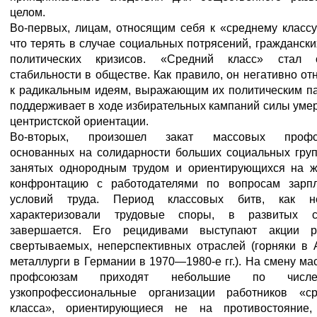
целом.
Во-первых, лицам, относящим себя к «среднему классу
что терять в случае социальных потрясений, граждански
политических кризисов. «Средний класс» стал 
стабильности в обществе. Как правило, он негативно от
к радикальным идеям, выражающим их политическим па
поддерживает в ходе избирательных кампаний силы уме
центристской ориентации.
Во-вторых, произошел закат массовых профс
основанных на солидарности больших социальных груп
занятых однородным трудом и ориентирующихся на ж
конфронтацию с работодателями по вопросам зарп
условий труда. Период классовых битв, как н
характеризовали трудовые споры, в развитых с
завершается. Его рецидивами выступают акции р
свертываемых, неперспективных отраслей (горняки в 
металлурги в Германии в 1970—1980-е гг.). На смену м
профсоюзам приходят небольшие по числен
узкопрофессиональные организации работников «ср
класса», ориентирующиеся не на противостояние