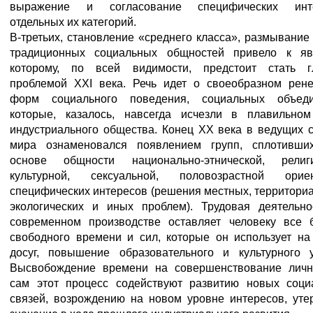
выражение и согласование специфических инт
отдельных их категорий.
В-третьих, становление «среднего класса», размывание
традиционных социальных общностей привело к яв
которому, по всей видимости, предстоит стать г
проблемой XXI века. Речь идет о своеобразном рене
форм социального поведения, социальных объеди
которые, казалось, навсегда исчезли в плавильном
индустриального общества. Конец XX века в ведущих 
мира ознаменовался появлением групп, сплотивши
основе общности национально-этнической, религи
культурной, сексуальной, половозрастной ориен
специфических интересов (решения местных, территори
экологических и иных проблем). Трудовая деятельно
современном производстве оставляет человеку все 
свободного времени и сил, которые он использует на
досуг, повышение образовательного и культурного у
Высвобождение времени на совершенствование личн
сам этот процесс содействуют развитию новых соци
связей, возрождению на новом уровне интересов, уте