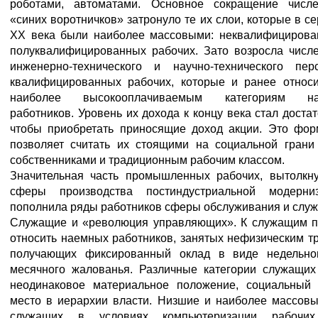
роботами, автоматами. Основное сокращение числе
«синих воротничков» затронуло те их слои, которые в с
XX века были наиболее массовыми: неквалифицирова
полуквалифицированных рабочих. Зато возросла числе
инженерно-технического и научно-технического перс
квалифицированных рабочих, которые и ранее относи
наиболее высокооплачиваемым категориям на
работников. Уровень их дохода к концу века стал доста
чтобы приобретать приносящие доход акции. Это фор
позволяет считать их стоящими на социальной грани
собственниками и традиционным рабочим классом.
Значительная часть промышленных рабочих, вытолкну
сферы производства постиндустриальной модерниз
пополнила ряды работников сферы обслуживания и слу
Служащие и «революция управляющих».
К служащим п
относить наемных работников, занятых нефизическим т
получающих фиксированный оклад в виде недельно
месячного жалованья. Различные категории служащих
неодинаковое материальное положение, социальный с
место в иерархии власти. Низшие и наиболее массовы
служащих в условиях компьютеризации рабочи