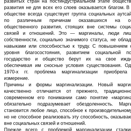
развитых стран на постиндустриальном этапе обществ
развития не для всех его слоев оказывается благом. 
обществе всегда существует группа социальных аутса
по различным причинам оказавшихся на об
общественного развития, стоящих вне системы соци
связей и отношений. Это — маргиналы, люди ли
собственности, социально значимого статуса, не обл
навыками или способностью к труду. С повышением 
уровня благосостояния, развитием социальной по
государство и общество берут их на свое ижди
обеспечивая им сносные условия существования. Од
1970-х гг. проблема маргинализации приобрела
измерение.
Причины и формы маргинализации.
Новый маргин
качественно отличается от прежнего, традиционн
современном его понимании само понятие «маргин
обязательно подразумевает обездоленность. Марг
становится любое лицо, способное к производительному
но не способное реализовать эту способность, оказыв
вне социальных связей и отношений.
Прежде всего с проблемой маргинализации сталки