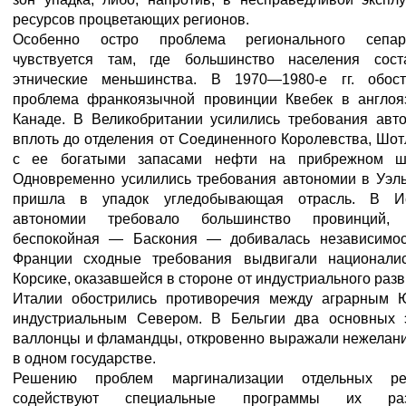
ресурсов процветающих регионов.
Особенно остро проблема регионального сепар
чувствуется там, где большинство населения сост
этнические меньшинства. В 1970—1980-е гг. обост
проблема франкоязычной провинции Квебек в англоя
Канаде. В Великобритании усилились требования авто
вплоть до отделения от Соединенного Королевства, Шо
с ее богатыми запасами нефти на прибрежном ш
Одновременно усилились требования автономии в Уэль
пришла в упадок угледобывающая отрасль. В И
автономии требовало большинство провинций,
беспокойная — Баскония — добивалась независимос
Франции сходные требования выдвигали национали
Корсике, оказавшейся в стороне от индустриального разв
Италии обострились противоречия между аграрным 
индустриальным Севером. В Бельгии два основных э
валлонцы и фламандцы, откровенно выражали нежелани
в одном государстве.
Решению проблем маргинализации отдельных ре
содействуют специальные программы их разв