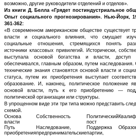
возможно, другие руководители отделений и отделов».
Из
книги
Д
. Белла
«Грядет
постиндустриальное
общ
Опыт
социального
прогнозирования»
. Нью
-Йорк
, 1
361-362:
«В современном американском обществе существует тр
власти и социального влияния, что смущает изу
социальные отношения, стремящихся понять раз
источники классовых привилегий. Исторически, собств
выступала основой богатства и власти, доступ
обеспечивался, главным образом, путем наследования.
технические знания становятся основой власти и соци
статуса, путем их приобретения выступает соответст
образование. И, наконец, политическое положение яв
основой власти, путь к его приобретению — под
политической организации или структуры.
В упрощенном виде эти три типа можно представить сл
схемой.
Основа
Собственность
Политический
Квалиф
власти
пост
Путь
Наследование,
Поддержка
Образо
приобретения
предпринимательские
партии,