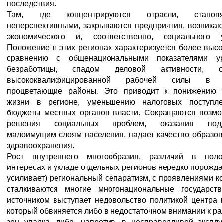
последствия.
Там, где концентрируются отрасли, становя
неперспективными, закрываются предприятия, возника
экономического и, соответственно, социального у
Положение в этих регионах характеризуется более выс
сравнению с общенациональными показателями у
безработицы, спадом деловой активности, о
высококвалифицированной рабочей силы в 
процветающие районы. Это приводит к понижению 
жизни в регионе, уменьшению налоговых поступл
бюджеты местных органов власти. Сокращаются возмо
решения социальных проблем, оказания подд
малоимущим слоям населения, падает качество образо
здравоохранения.
Рост внутреннего многообразия, различий в поло
интересах и укладе отдельных регионов нередко порожда
усиливает) региональный сепаратизм, с проявлениями к
сталкиваются многие многонациональные государств
источником выступает недовольство политикой центра 
который обвиняется либо в недостаточном внимании к р
зон упадка, либо, напротив, в несправедливой экспл