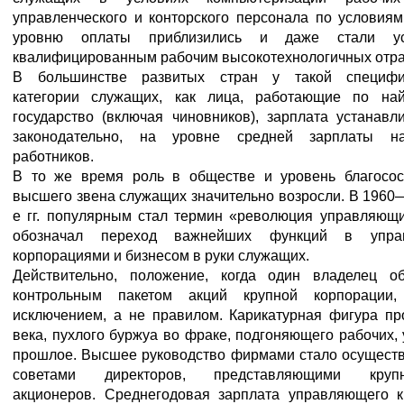
управленческого и конторского персонала по условиям
уровню оплаты приблизились и даже стали ус
квалифицированным рабочим высокотехнологичных отра
В большинстве развитых стран у такой специфи
категории служащих, как лица, работающие по на
государство (включая чиновников), зарплата устанавл
законодательно, на уровне средней зарплаты н
работников.
В то же время роль в обществе и уровень благосос
высшего звена служащих значительно возросли. В 1960
е гг. популярным стал термин «революция управляющи
обозначал переход важнейших функций в упра
корпорациями и бизнесом в руки служащих.
Действительно, положение, когда один владелец об
контрольным пакетом акций крупной корпорации,
исключением, а не правилом. Карикатурная фигура пр
века, пухлого буржуа во фраке, подгоняющего рабочих,
прошлое. Высшее руководство фирмами стало осуществ
советами директоров, представляющими круп
акционеров. Среднегодовая зарплата управляющего к