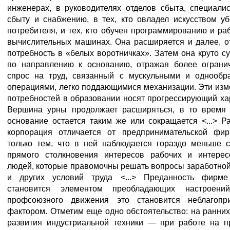
инженерах, в руководителях отделов сбыта, специали
сбыту и снабжению, в тех, кто овладел искусством у
потребителя, и тех, кто обучен программированию и ра
вычислительных машинах. Она расширяется и далее, о
потребность в «белых воротничках». Затем она круто с
по направлению к основанию, отражая более ограни
спрос на труд, связанный с мускульными и однообр
операциями, легко поддающимися механизации. Эти из
потребностей в образовании носят прогрессирующий ха
Вершина урны продолжает расширяться, в то время 
основание остается таким же или сокращается <...> Р
корпорация отличается от предпринимательской фи
только тем, что в ней наблюдается гораздо меньше с
прямого столкновения интересов рабочих и интерес
людей, которые правомочны решать вопросы заработно
и других условий труда <...> Преданность фирме
становится элементом преобладающих настроени
профсоюзного движения это становится неблагопр
фактором. Отметим еще одно обстоятельство: на ранни
развития индустриальной техники — при работе на п