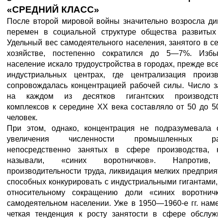
«СРЕДНИЙ КЛАСС»
После второй мировой войны значительно возросла ди
перемен в социальной структуре общества развитых 
Удельный вес самодеятельного населения, занятого в с
хозяйстве, постепенно сократился до 5—7%. Избы
население искало трудоустройства в городах, прежде вс
индустриальных центрах, где централизация произв
сопровождалась концентрацией рабочей силы. Число з
на каждом из десятков гигантских производст
комплексов к середине XX века составляло от 50 до 5
человек.
При этом, однако, концентрация не подразумевала 
увеличения численности промышленных раб
непосредственно занятых в сфере производства, 
называли, «синих воротничков». Напротив,
производительности труда, ликвидация мелких предприя
способных конкурировать с индустриальными гигантами,
относительному сокращению доли «синих воротнич
самодеятельном населении. Уже в 1950—1960-е гг. нам
четкая тенденция к росту занятости в сфере обслуж