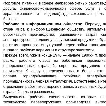
(торговле, питании, в сфере мелких ремонтных работ, ин
досуга, финансово-коммерческой сфере, услуг в о
здравоохранения и так далее), где сохранялась роль
бизнеса.
Рабочие в информационном обществе.
Переход в
стран мира к информационному обществу, автоматиз
роботизация производства, уменьшение затрат с
энергоресурсов на единицу выпускаемой продукции обу
развитие процесса структурной перестройки экономик
вызвала глубокие перемены в структуре занятости.
Прежде всего, уже в конце 1970 — начале 1980-х гг. пр
раскол рабочего класса на работников перспекти
неперспективных отраслей, спрос на продукцию к
понизился. К числу неперспективных в большинстве
попали горнодобывающая, особенно угледобы
промышленность, черная металлургия. Естественно, инт
стремления работников перспективных и лишенных буд
отраслей сильно разошлись.
Выделились рабочие специальности, которые п
технического перевооружения производства вытес