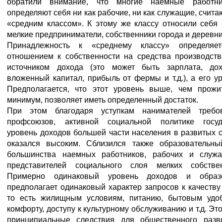
обратили внимание, что многие наемные работн
определяют себя ни как рабочие, ни как служащие, счита
«средним классом». К этому же классу относили себя
мелкие предприниматели, собственники города и деревни
Принадлежность к «среднему классу» определяе
отношением к собственности на средства производств
источником дохода (это может быть зарплата, до
вложенный капитал, прибыль от фермы и т.д.), а его у
Предполагается, что этот уровень выше, чем прожи
минимум, позволяет иметь определенный достаток.
При этом благодаря уступкам нанимателей требо
профсоюзов, активной социальной политике госуд
уровень доходов большей части населения в развитых 
оказался высоким. Сблизился также образовательны
большинства наемных работников, рабочих и служ
представителей социального слоя мелких собствен
Примерно одинаковый уровень доходов и образ
предполагает одинаковый характер запросов к качеству
то есть жилищным условиям, питанию, бытовым удоб
комфорту, доступу к культурному обслуживанию и т.д. Эт
принципиальные следствия для общественного разв