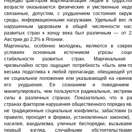
Нередко фактором маргинализации людей в трудоспо
возрасте оказываются физические и умственные недос
связанные, допустим, с ухудшением состояния окру
среды, информационными нагрузками. Удельный вес л
нарушенным здоровьем в общей численности нас
развитых стран к концу века был различным — от 2
Австрии до 2,3% в Японии.
Маргиналы, особенно молодежь, являются в совре
условиях основным источником угрозы социа
стабильности развитых стран. Маргинальная
чрезвычайно остро ощущает потребность «быть кем-то
весьма податлива к любой пропаганде, обещающей ул
ее социальное положение или указывающей на «винов
его ухудшения. Ее сознанием и поведением 
манипулировать, чем пользуются радикальные, экстрем
силы в различных странах. Показательно, что в ра
странах фактором нарушения общественного порядка я
не традиционные социальные конфликты, забастовки (о
правило, проходят в формах, установленных законом),
насилия, вандализма, уличные беспорядки, вызываем
первый взгляд, случайными обстоятельствам