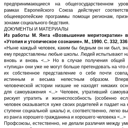
предпринимающиеся на общегосударственном уро
рамках Европейского Союза действуют соответст
общеевропейские программы помощи регионам, приз
зонами социального бедствия.
ДОКУМЕНТЫ И МАТЕРИАЛЫ
Из
работы
М
. Янга
«Возвышение
меритократии»
в
«Утопия
и
утопическое
сознание»
. М
., 1990. С
. 332, 336
«Ныне каждый человек, каким бы бедным он ни был, зна
ему предоставлены любые школы. Людей испытывают на
вновь и вновь <...> Но в случае получения общей 
«тупица» они уже не могут больше претендовать на что-
их собственное представление о себе почти совпа
истинным и весьма нелестным образом. Впер
человеческой истории низшие не находят никаких осн
для самоуважения <...> Человек, утративший самоува
рискует утратить и жизнеспособность (особенно есл
человек оказывается хуже своих родителей и падает на
ступени социальной шкалы) и, соответственно, легко в
из ранга хорошего гражданина и хорошего человека <...>
Профсоюзы, естественно, не делали различия между у