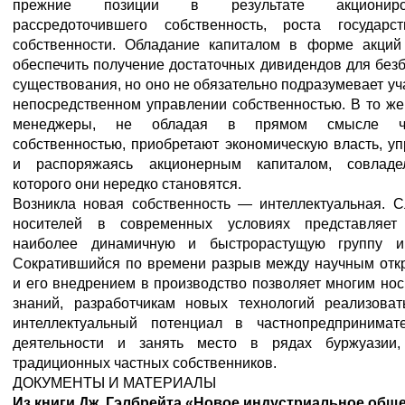
прежние позиции в результате акциониров
рассредоточившего собственность, роста государст
собственности. Обладание капиталом в форме акций
обеспечить получение достаточных дивидендов для без
существования, но оно не обязательно подразумевает уч
непосредственном управлении собственностью. В то ж
менеджеры, не обладая в прямом смысле ча
собственностью, приобретают экономическую власть, у
и распоряжаясь акционерным капиталом, совладе
которого они нередко становятся.
Возникла новая собственность — интеллектуальная. С
носителей в современных условиях представляет
наиболее динамичную и быстрорастущую группу и
Сократившийся по времени разрыв между научным отк
и его внедрением в производство позволяет многим но
знаний, разработчикам новых технологий реализоват
интеллектуальный потенциал в частнопредпринимате
деятельности и занять место в рядах буржуазии,
традиционных частных собственников.
ДОКУМЕНТЫ И МАТЕРИАЛЫ
Из
книги
Дж
. Гэлбрейта
«Новое
индустриальное
обще