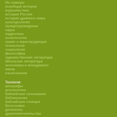
На главную
всеобщая история
журналистика
история России
история древнего мира
культурология
литературоведение
наука
педагогика
политология
право и юриспруденция
психология
социология
философия
художественная литература
Школьная литература
экономика и менеджмент
юмор
языкознание
Теология
апокрифы
апологетика
библейские толкования
библиология
библейские словари
богословие
догматика
душепопечительство