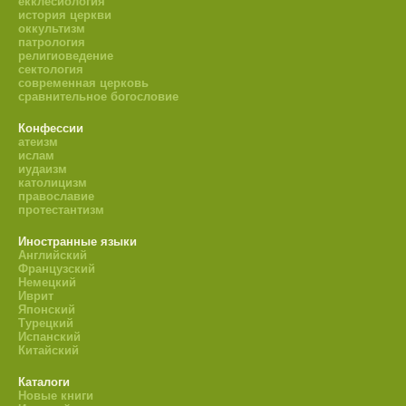
екклесиология
история церкви
оккультизм
патрология
религиоведение
сектология
современная церковь
сравнительное богословие
Конфессии
атеизм
ислам
иудаизм
католицизм
православие
протестантизм
Иностранные языки
Английский
Французский
Немецкий
Иврит
Японский
Турецкий
Испанский
Китайский
Каталоги
Новые книги