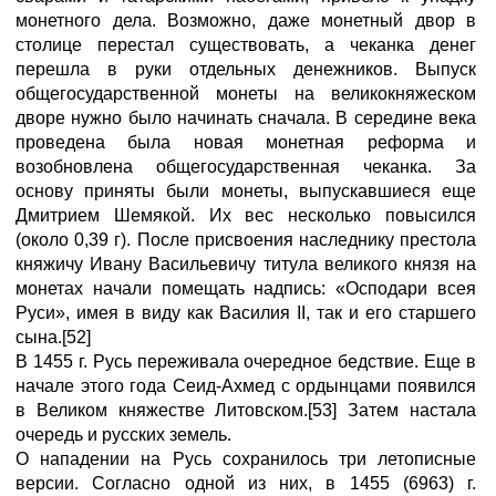
монетного дела. Возможно, даже монетный двор в
столице перестал существовать, а чеканка денег
перешла в руки отдельных денежников. Выпуск
общегосударственной монеты на великокняжеском
дворе нужно было начинать сначала. В середине века
проведена была новая монетная реформа и
возобновлена общегосударственная чеканка. За
основу приняты были монеты, выпускавшиеся еще
Дмитрием Шемякой. Их вес несколько повысился
(около 0,39 г). После присвоения наследнику престола
княжичу Ивану Васильевичу титула великого князя на
монетах начали помещать надпись: «Осподари всея
Руси», имея в виду как Василия II, так и его старшего
сына.[52]
В 1455 г. Русь переживала очередное бедствие. Еще в
начале этого года Сеид-Ахмед с ордынцами появился
в Великом княжестве Литовском.[53] Затем настала
очередь и русских земель.
О нападении на Русь сохранилось три летописные
версии. Согласно одной из них, в 1455 (6963) г.