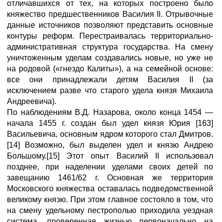
отличавшихся от тех, на которых построено было
княжество предшественников Василия II. Отрывочные
данные источников позволяют представить основные
контуры реформ. Перестраивалась территориально-
административная структура государства. На смену
уничтоженным уделам создавались новые, но уже не
на родовой («гнездо Калиты»), а на семейной основе:
все они принадлежали детям Василия II (за
исключением разве что старого удела князя Михаила
Андреевича).
По наблюдениям В.Д. Назарова, около конца 1454 —
начала 1455 г. создан был удел князя Юрия [163]
Васильевича, основным ядром которого стал Дмитров.
[14] Возможно, был выделен удел и князю Андрею
Большому.[15] Этот опыт Василий II использовал
позднее, при наделении уделами своих детей по
завещанию 1461/62 г. Основная же территория
Московского княжества оставалась подведомственной
великому князю. При этом главное состояло в том, что
на смену удельному пестрополью приходила уездная
система, проверенная жизнью первоначально на