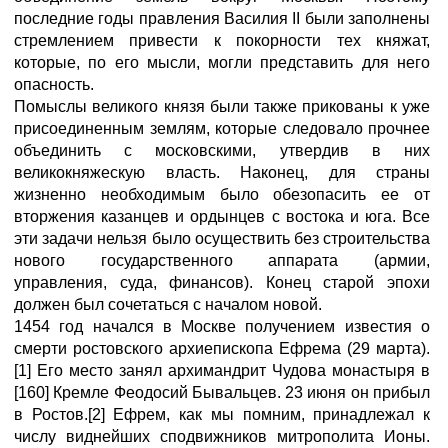
последние годы правления Василия II были заполнены
стремлением привести к покорности тех княжат,
которые, по его мысли, могли представить для него
опасность.
Помыслы великого князя были также прикованы к уже
присоединенным землям, которые следовало прочнее
объединить с московскими, утвердив в них
великокняжескую власть. Наконец, для страны
жизненно необходимым было обезопасить ее от
вторжения казанцев и ордынцев с востока и юга. Все
эти задачи нельзя было осуществить без строительства
нового государственного аппарата (армии,
управления, суда, финансов). Конец старой эпохи
должен был сочетаться с началом новой.
1454 год начался в Москве получением известия о
смерти ростовского архиепископа Ефрема (29 марта).
[1] Его место занял архимандрит Чудова монастыря в
[160] Кремле Феодосий Бывальцев. 23 июня он прибыл
в Ростов.[2] Ефрем, как мы помним, принадлежал к
числу виднейших сподвижников митрополита Ионы.