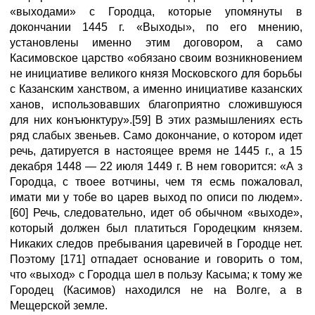
«выходами» с Городца, которые упомянуты в
докончании 1445 г. «Выходы», по его мнению,
установлены именно этим договором, а само
Касимовское царство «обязано своим возникновением
не инициативе великого князя Московского для борьбы
с Казанским ханством, а именно инициативе казанских
ханов, использовавших благоприятно сложившуюся
для них конъюнктуру».[59] В этих размышлениях есть
ряд слабых звеньев. Само докончание, о котором идет
речь, датируется в настоящее время не 1445 г., а 15
декабря 1448 — 22 июля 1449 г. В нем говорится: «А з
Городца, с твоее вотчины, чем тя есмь пожаловал,
имати ми у тобе во царев выход по описи по людем».
[60] Речь, следовательно, идет об обычном «выходе»,
который должен был платиться Городецким князем.
Никаких следов пребывания царевичей в Городце нет.
Поэтому [171] отпадает основание и говорить о том,
что «выход» с Городца шел в пользу Касыма; к тому же
Городец (Касимов) находился не на Волге, а в
Мещерской земле.