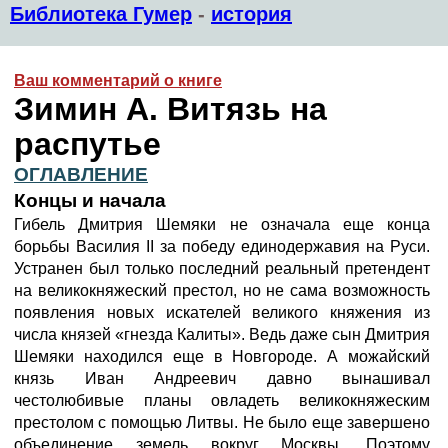
Библиотека Гумер
-
история
Ваш комментарий о книге
Зимин А. Витязь на
распутье
ОГЛАВЛЕНИЕ
Концы и начала
Гибель Дмитрия Шемяки не означала еще конца
борьбы Василия II за победу единодержавия на Руси.
Устранен был только последний реальный претендент
на великокняжеский престол, но не сама возможность
появления новых искателей великого княжения из
числа князей «гнезда Калиты». Ведь даже сын Дмитрия
Шемяки находился еще в Новгороде. А можайский
князь Иван Андреевич давно вынашивал
честолюбивые планы овладеть великокняжеским
престолом с помощью Литвы. Не было еще завершено
объединение земель вокруг Москвы. Поэтому