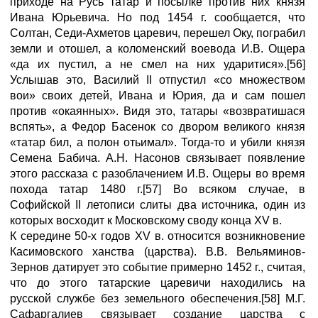
приходе на Русь татар и посылке против них князя
Ивана Юрьевича. Но под 1454 г. сообщается, что
Солтан, Седи-Ахметов царевич, перешел Оку, пограбил
земли и отошел, а коломенский воевода И.В. Ощера
«да их пустил, а не смел на них ударитися».[56]
Услышав это, Василий II отпустил «со множеством
вои» своих детей, Ивана и Юрия, да и сам пошел
против «окаянных». Видя это, татары «возвратишася
вспять», а Федор Басенок со двором великого князя
«татар бил, а полон отьимал». Тогда-то и убили князя
Семена Бабича. А.Н. Насонов связывает появление
этого рассказа с разоблачением И.В. Ощеры во время
похода татар 1480 г.[57] Во всяком случае, в
Софийской II летописи слиты два источника, один из
которых восходит к Московскому своду конца XV в.
К середине 50-х годов XV в. относится возникновение
Касимовского ханства (царства). В.В. Вельяминов-
Зернов датирует это событие примерно 1452 г., считая,
что до этого татарские царевичи находились на
русской службе без земельного обеспечения.[58] М.Г.
Сафаргалиев связывает создание царства с