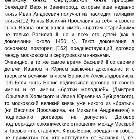
великому князю. Серпуховской князь приобрел
Бежецкий Верх и Звенигород, которые еще недавно
князь Иван Андреевич получил из наследия галицких
князей.[12] Князь Василий Ярославич за себя и своего
сына Ивана обязывался иметь «братом старейшим»
не только Василия II, но и всех его детей (как в
докончании около 1450 г.). Текст докончания в
основном повторял [162] предшествующий договор
между московским и серпуховским князьями.
Очевидно, в то же самое время Василий II со своими
детьми Иваном и Юрием заключил докончанис и с
тверским великим князем Борисом Александровичем.
[13] Если князь Борис подписывал договор от своего
имени и от имени «братьи молодшей» (Дмитрия
Юрьевича Холмского и Ивана Юрьевича Зубцовского),
то московский великий князь уже никого из «братьи»
(ни Василия Ярославича, ни Михаила Андреевича) к
подписанию договора не допустил. Договор
подтверждал союзнические отношения между Москвой
и Тверью «по старине». Князь Борис обещал «к собе...
не приимати» тех, кто «отступил» от Василия II, т.е.