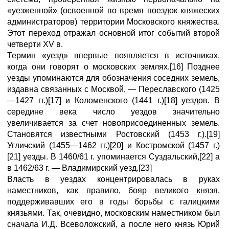
«уезженной» (освоенной во время поездок княжеских
администраторов) территории Московского княжества.
Этот переход отражал основной итог событий второй
четверти XV в.
Термин «уезд» впервые появляется в источниках,
когда они говорят о московских землях.[16] Позднее
уезды упоминаются для обозначения соседних земель,
издавна связанных с Москвой, — Переславского (1425
—1427 гг.)[17] и Коломенского (1441 г.)[18] уездов. В
середине века число уездов значительно
увеличивается за счет новоприсоединенных земель.
Становятся известными Ростовский (1453 г.).[19]
Угличский (1455—1462 гг.)[20] и Костромской (1457 г.)
[21] уезды. В 1460/61 г. упоминается Суздальский,[22] а
в 1462/63 г. — Владимирский уезд.[23]
Власть в уездах концентрировалась в руках
наместников, как правило, бояр великого князя,
поддерживавших его в годы борьбы с галицкими
князьями. Так, очевидно, московским наместником был
сначала И.Д. Всеволожский, а после него князь Юрий