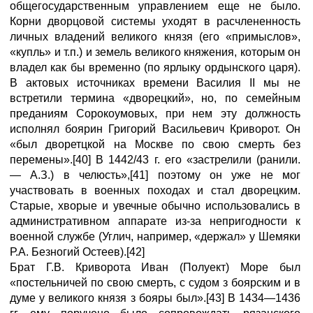
общегосударственным управлением еще не было.
Корни дворцовой системы уходят в расчлененность
личных владений великого князя (его «примыслов»,
«купль» и т.п.) и земель великого княжения, которым он
владел как бы временно (по ярлыку ордынского царя).
В актовых источниках времени Василия II мы не
встретили термина «дворецкий», но, по семейным
преданиям Сорокоумовых, при нем эту должность
исполнял боярин Григорий Васильевич Криворот. Он
«был дворетцкой на Москве по свою смерть без
перемены».[40] В 1442/43 г. его «застрелили (ранили.
— А.З.) в челюсть»,[41] поэтому он уже не мог
участвовать в военных походах и стал дворецким.
Старые, хворые и увечные обычно использовались в
административном аппарате из-за непригодности к
военной службе (Углич, например, «держал» у Шемяки
Р.А. Безногий Остеев).[42]
Брат Г.В. Криворота Иван (Полуект) Море был
«постельничей по свою смерть, с судом з боярским и в
думе у великого князя з бояры был».[43] В 1434—1436