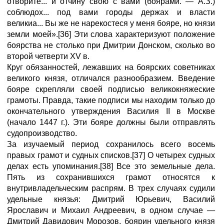
отворите... и отчину свою с вами (боярами. — А.З.)
соблюдох... под вами городы держах и власти
великиа... Вы же не нарекостеся у меня бояре, но князи
земли моей».[36] Эти слова характеризуют положение
боярства не столько при Дмитрии Донском, сколько во
второй четверти XV в.
Круг обязанностей, лежавших на боярских советниках
великого князя, отличался разнообразием. Введение
бояре скрепляли своей подписью великокняжеские
грамоты. Правда, такие подписи мы находим только до
окончательного утверждения Василия II в Москве
(начало 1447 г.). Эти бояре должны были отправлять
судопроизводство.
За изучаемый период сохранилось всего восемь
правых грамот и судных списков.[37] О четырех судных
делах есть упоминания.[38] Все это земельные дела.
Пять из сохранившихся грамот относятся к
внутривладельческим распрям. В трех случаях судили
удельные князья: Дмитрий Юрьевич, Василий
Ярославич и Михаил Андреевич, в одном случае —
Дмитрий Давидович Морозов, боярин удельного князя