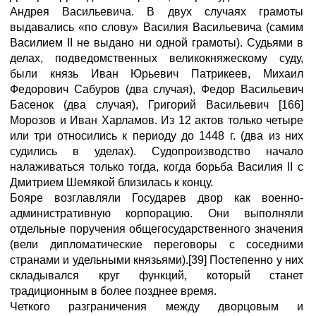
Андрея Васильевича. В двух случаях грамоты
выдавались «по слову» Василия Васильевича (самим
Василием II не выдано ни одной грамоты). Судьями в
делах, подведомственных великокняжескому суду,
были князь Иван Юрьевич Патрикеев, Михаил
Федорович Сабуров (два случая), Федор Васильевич
Басенок (два случая), Григорий Васильевич [166]
Морозов и Иван Харламов. Из 12 актов только четыре
или три относились к периоду до 1448 г. (два из них
судились в уделах). Судопроизводство начало
налаживаться только тогда, когда борьба Василия II с
Дмитрием Шемякой близилась к концу.
Бояре возглавляли Государев двор как военно-
административную корпорацию. Они выполняли
отдельные поручения общегосударственного значения
(вели дипломатические переговоры с соседними
странами и удельными князьями).[39] Постепенно у них
складывался круг функций, который станет
традиционным в более позднее время.
Четкого разграничения между дворцовым и