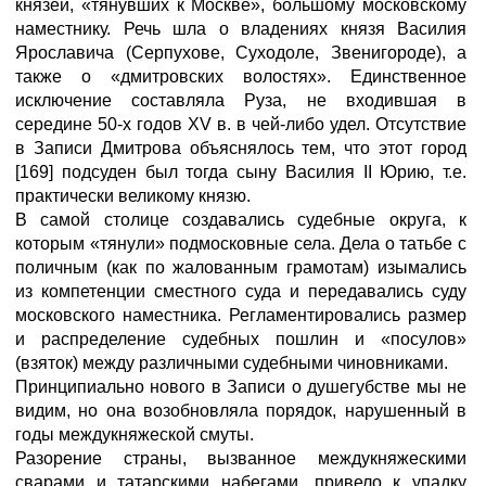
князей, «тянувших к Москве», большому московскому
наместнику. Речь шла о владениях князя Василия
Ярославича (Серпухове, Суходоле, Звенигороде), а
также о «дмитровских волостях». Единственное
исключение составляла Руза, не входившая в
середине 50-х годов XV в. в чей-либо удел. Отсутствие
в Записи Дмитрова объяснялось тем, что этот город
[169] подсуден был тогда сыну Василия II Юрию, т.е.
практически великому князю.
В самой столице создавались судебные округа, к
которым «тянули» подмосковные села. Дела о татьбе с
поличным (как по жалованным грамотам) изымались
из компетенции сместного суда и передавались суду
московского наместника. Регламентировались размер
и распределение судебных пошлин и «посулов»
(взяток) между различными судебными чиновниками.
Принципиально нового в Записи о душегубстве мы не
видим, но она возобновляла порядок, нарушенный в
годы междукняжеской смуты.
Разорение страны, вызванное междукняжескими
сварами и татарскими набегами, привело к упадку