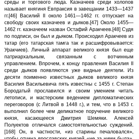
среды и торгового люда. Казначеев среди холопов
называет княгиня Евпраксия в завещании 1433—1437
гг.[46] Василий II около 1461—1462 гг. отпускает на
свободу своих казначеев и дьяков.[47] Около 1455—
1462 гг. казначеем назван Остафий Аракчеев.[48] Судя
по подписи, он был и дьяком. Происходил Аракчеев из
татар (его татарская тамга так и расшифровывается:
Уракчиев). Личный аппарат великого князя был еще
патриархальным, связанным с вотчинным
управлением. Впрочем, к концу правления Василия II
среди дьяков появляются уже видные деятели. Из
десяти поименно известных дьяков великого князя
Василия Васильевича пять известны с 1455 г. Степан
Бородатый прославился и своим умением читать
летописи, и мастерским ведением дипломатических
переговоров (с Литвой в 1448 г.), и тем, что в 1453 г.
выполнил более чем деликатное поручение великого
князя, касающееся Дмитрия Шемяки. Алексей
Полуектов отличался самостоятельностью суждений.
[168] Он, в частности, «из старины печаловался»,
чтобы отчина ярославских князей «не за ними была».