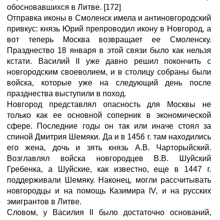
обосновавшихся в Литве. [172]
Отправка иконы в Смоленск имела и антиновгородский
привкус: князь Юрий препроводил икону в Новгород, а
вот теперь Москва возвращает ее Смоленску.
Празднество 18 января в этой связи было как нельзя
кстати. Василий II уже давно решил покончить с
новгородским своеволием, и в столицу собраны были
войска, которые уже на следующий день после
празднества выступили в поход.
Новгород представлял опасность для Москвы не
только как ее основной соперник в экономической
сфере. Последние годы он так или иначе стоял за
спиной Дмитрия Шемяки. Да и в 1456 г. там находились
его жена, дочь и зять князь А.В. Чарторыйский.
Возглавлял войска новгородцев В.В. Шуйский
Гребенка, а Шуйские, как известно, еще в 1447 г.
поддерживали Шемяку. Наконец, могли рассчитывать
новгородцы и на помощь Казимира IV, и на русских
эмигрантов в Литве.
Словом, у Василия II было достаточно оснований,