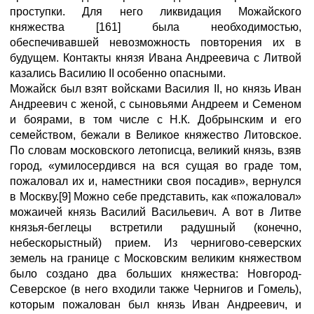
проступки. Для него ликвидация Можайского
княжества [161] была необходимостью,
обеспечивавшей невозможность повторения их в
будущем. Контакты князя Ивана Андреевича с Литвой
казались Василию II особенно опасными.
Можайск был взят войсками Василия II, но князь Иван
Андреевич с женой, с сыновьями Андреем и Семеном
и боярами, в том числе с Н.К. Добрынским и его
семейством, бежали в Великое княжество Литовское.
По словам московского летописца, великий князь, взяв
город, «умилосердився на вся сущая во граде том,
пожаловал их и, наместники своя посадив», вернулся
в Москву.[9] Можно себе представить, как «пожаловал»
можаичей князь Василий Васильевич. А вот в Литве
князья-беглецы встретили радушный (конечно,
небескорыстный) прием. Из чернигово-северских
земель на границе с Московским великим княжеством
было создано два больших княжества: Новгород-
Северское (в него входили также Чернигов и Гомель),
которым пожалован был князь Иван Андреевич, и