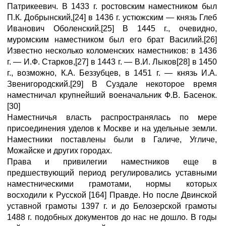
Патрикеевич. В 1433 г. ростовским наместником был
П.К. Добрынский,[24] в 1436 г. устюжским — князь Глеб
Иванович Оболенский.[25] В 1445 г., очевидно,
муромским наместником был его брат Василий.[26]
Известно несколько коломенских наместников: в 1436
г. — И.Ф. Старков,[27] в 1443 г. — В.И. Лыков[28] в 1450
г., возможно, К.А. Беззубцев, в 1451 г. — князь И.А.
Звенигородский.[29] В Суздале некоторое время
наместничал крупнейший военачальник Ф.В. Басенок.
[30]
Наместничья власть распространялась по мере
присоединения уделов к Москве и на удельные земли.
Наместники поставлены были в Галиче, Угличе,
Можайске и других городах.
Права и привилегии наместников еще в
предшествующий период регулировались уставными
наместническими грамотами, нормы которых
восходили к Русской [164] Правде. Но после Двинской
уставной грамоты 1397 г. и до Белозерской грамоты
1488 г. подобных документов до нас не дошло. В годы