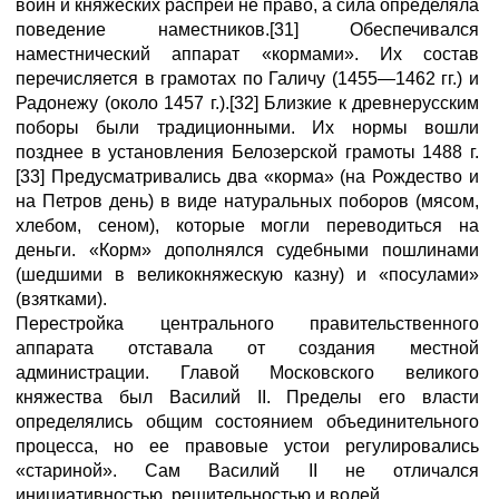
войн и княжеских распрей не право, а сила определяла
поведение наместников.[31] Обеспечивался
наместнический аппарат «кормами». Их состав
перечисляется в грамотах по Галичу (1455—1462 гг.) и
Радонежу (около 1457 г.).[32] Близкие к древнерусским
поборы были традиционными. Их нормы вошли
позднее в установления Белозерской грамоты 1488 г.
[33] Предусматривались два «корма» (на Рождество и
на Петров день) в виде натуральных поборов (мясом,
хлебом, сеном), которые могли переводиться на
деньги. «Корм» дополнялся судебными пошлинами
(шедшими в великокняжескую казну) и «посулами»
(взятками).
Перестройка центрального правительственного
аппарата отставала от создания местной
администрации. Главой Московского великого
княжества был Василий II. Пределы его власти
определялись общим состоянием объединительного
процесса, но ее правовые устои регулировались
«стариной». Сам Василий II не отличался
инициативностью, решительностью и волей.