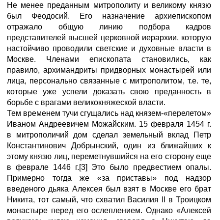
Не менее преданным митрополиту и великому князю
был Феодосий. Его назначение архиепископом
отражало общую линию подбора кадров
представителей высшей церковной иерархии, которую
настойчиво проводили светские и духовные власти в
Москве. Членами епископата становились, как
правило, архимандриты придворных монастырей или
лица, персонально связанные с митрополитом, т.е. те,
которые уже успели доказать свою преданность в
борьбе с врагами великокняжеской власти.
Тем временем тучи сгущались над князем-«перелетом»
Иваном Андреевичем Можайским. 15 февраля 1454 г.
в митрополичий дом сделал земельный вклад Петр
Константинович Добрынский, один из ближайших к
этому князю лиц, переметнувшийся на его сторону еще
в феврале 1446 г.[3] Это было предвестием опалы.
Примерно тогда же «за приставы» под надзор
введеного дьяка Алексея был взят в Москве его брат
Никита, тот самый, что схватил Василия II в Троицком
монастыре перед его ослеплением. Однако «Алексей