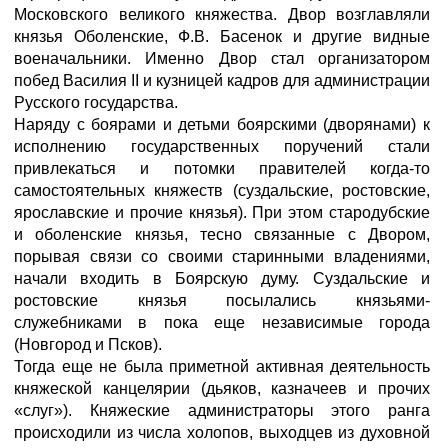
Московского великого княжества. Двор возглавляли
князья Оболенские, Ф.В. Басенок и другие видные
военачальники. Именно Двор стал организатором
побед Василия II и кузницей кадров для администрации
Русского государства.
Наряду с боярами и детьми боярскими (дворянами) к
исполнению государственных поручений стали
привлекаться и потомки правителей когда-то
самостоятельных княжеств (суздальские, ростовские,
ярославские и прочие князья). При этом стародубские
и оболенские князья, тесно связанные с Двором,
порывая связи со своими старинными владениями,
начали входить в Боярскую думу. Суздальские и
ростовские князья посылались князьями-
служебниками в пока еще независимые города
(Новгород и Псков).
Тогда еще не была приметной активная деятельность
княжеской канцелярии (дьяков, казначеев и прочих
«слуг»). Княжеские администраторы этого ранга
происходили из числа холопов, выходцев из духовной