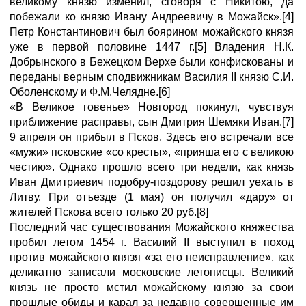
великому князю изменил, сговоря с Никитою, да
побежали ко князю Ивану Андреевичу в Можайск».[4]
Петр Константинович был боярином можайского князя
уже в первой половине 1447 г.[5] Владения Н.К.
Добрынского в Бежецком Верхе были конфискованы и
переданы верным сподвижникам Василия II князю С.И.
Оболенскому и Ф.М.Челядне.[6]
«В Великое говенье» Новгород покинул, чувствуя
приближение расправы, сын Дмитрия Шемяки Иван.[7]
9 апреля он прибыл в Псков. Здесь его встречали все
«мужи» псковские «со кресты», «прияша его с великою
честию». Однако прошло всего три недели, как князь
Иван Дмитриевич подобру-поздорову решил уехать в
Литву. При отъезде (1 мая) он получил «дару» от
жителей Пскова всего только 20 руб.[8]
Последний час существования Можайского княжества
пробил летом 1454 г. Василий II выступил в поход
против можайского князя «за его неисправление», как
деликатно записали московские летописцы. Великий
князь не просто мстил можайскому князю за свои
прошлые обиды и карал за недавно совершенные им