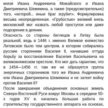
князя Ивана Андреевича Можайского и Ивана
Дмитриевича Шемякина, а также (предусмотрительно)
того, «которой... иныи браг згрубит». Формулировка
весьма неопределенная. «Грубостью» великий князь
московский мог назвать любой проступок или даже
подозрение в деянии.
Опасность со стороны беглецов в Литву была
реальной, ведь в 1446 г. именно Великое княжество
Литовское было тем центром, в котором собирались
русские сторонники Василия II, начавшие оттуда
борьбу за восстановление Василия Васильевича на
великокняжеском престоле. Кто мог дать гарантию, что
в 1454—1456 гг. там же не образуется группа
энергичных сторонников того же Ивана Андреевича
или Ивана Дмитриевича Шемякина и не затеет войну
против Василия II?
После завершения объединения основных земель
Северо-Восточной Руси вокруг Москвы в середине 50-
х годов XV в. началась большая работа по
строительству государственного аппарата на основах,