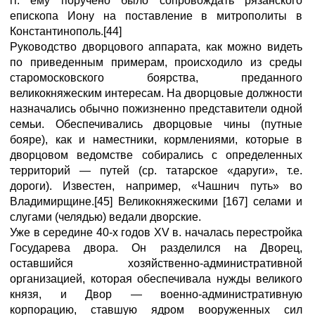
гг. ему поручено было сопровождать рязанского
епископа Иону на поставление в митрополиты в
Константинополь.[44]
Руководство дворцового аппарата, как можно видеть
по приведенным примерам, происходило из среды
старомосковского боярства, преданного
великокняжеским интересам. На дворцовые должности
назначались обычно пожизненно представители одной
семьи. Обеспечивались дворцовые чины (путные
бояре), как и наместники, кормлениями, которые в
дворцовом ведомстве собирались с определенных
территорий — путей (ср. татарское «даруги», т.е.
дороги). Известен, например, «Чашнич путь» во
Владимирщине.[45] Великокняжескими [167] селами и
слугами (челядью) ведали дворские.
Уже в середине 40-х годов XV в. началась перестройка
Государева двора. Он разделился на Дворец,
оставшийся хозяйственно-административной
организацией, которая обеспечивала нужды великого
князя, и Двор — военно-административную
корпорацию, ставшую ядром вооруженных сил