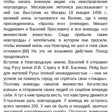
чтобы начать военную акцию «за неисправление
ноугородец». Московские летописи рассказывают о
ней так. Выступив из Москвы 19 января 1456 г.,
великий князь остановился на Волоке, где к нему
присоединились «братиа его» (очевидно, Михаил
Андреевич и Василий Ярославич) и все воеводы «со
множеством воинства». Сюда прибыли также
новгородцы с челобитьем, в котором они просили,
чтобы великий князь «на Новгород не шол и гнев свои
отложил».[66] Но это не возымело действия. Поход
продолжался.
Вступив в Новгородскую землю, Василий II отправил
под Русу князя И.В. Стригу и Ф.В. Басенка. Рейд был
для жителей Русы полной неожиданностью — они не
успели ни покинуть город, ни спрятать свои «товары».
Поэтому воеводы «многое множество богатества
взяша» и отправили своих людей со скарбом впереди
себя. А тут к ним пришла весть, что навстречу движется
5-тысячная рать новгородцев. У воевод же осталось
всего человек 200. У них не было и лошадей, занятых
доставкой награбленного скарба. Отступать воеводам