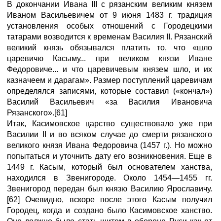
В докончании Ивана III с рязанским великим князем
Иваном Васильевичем от 9 июня 1483 г. традиция
установления особых отношений с Городецкими
татарами возводится к временам Василия II. Рязанский
великий князь обязывался платить то, что «шло
царевичю Касыму... при великом князи Иване
Федоровиче... и что царевичевым князем шло, и их
казначеем и дарагам». Размер поступлений царевичам
определялся записями, которые составил («кончал»)
Василий Васильевич «за Василия Ивановича
Рязанского».[61]
Итак, Касимовское царство существовало уже при
Василии II и во всяком случае до смерти рязанского
великого князя Ивана Федоровича (1457 г.). Но можно
попытаться и уточнить дату его возникновения. Еще в
1449 г. Касым, который был основателем ханства,
находился в Звенигороде. Около 1454—1455 гг.
Звенигород передан был князю Василию Ярославичу.
[62] Очевидно, вскоре после этого Касым получил
Городец, когда и создано было Касимовское ханство.