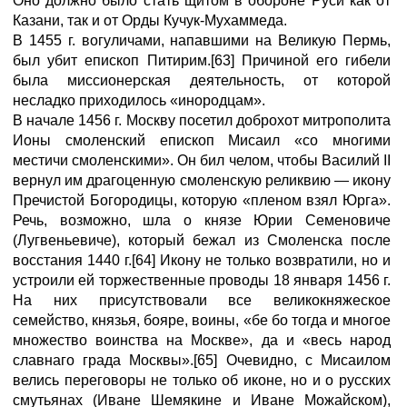
Оно должно было стать щитом в обороне Руси как от
Казани, так и от Орды Кучук-Мухаммеда.
В 1455 г. вогуличами, напавшими на Великую Пермь,
был убит епископ Питирим.[63] Причиной его гибели
была миссионерская деятельность, от которой
несладко приходилось «инородцам».
В начале 1456 г. Москву посетил доброхот митрополита
Ионы смоленский епископ Мисаил «со многими
местичи смоленскими». Он бил челом, чтобы Василий II
вернул им драгоценную смоленскую реликвию — икону
Пречистой Богородицы, которую «пленом взял Юрга».
Речь, возможно, шла о князе Юрии Семеновиче
(Лугвеньевиче), который бежал из Смоленска после
восстания 1440 г.[64] Икону не только возвратили, но и
устроили ей торжественные проводы 18 января 1456 г.
На них присутствовали все великокняжеское
семейство, князья, бояре, воины, «бе бо тогда и многое
множество воинства на Москве», да и «весь народ
славнаго града Москвы».[65] Очевидно, с Мисаилом
велись переговоры не только об иконе, но и о русских
смутьянах (Иване Шемякине и Иване Можайском),