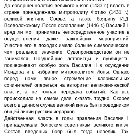
До совершеннолетия великого князя (1433 г.) власть в
стране принадлежала митрополиту Фотию (1431 г.),
великой княгине Софье, а также боярину И.Д.
Всеволожскому. После ослепления (1446 г.) Василий II
вряд ли мог принимать непосредственное участие в
осуществлении даже важнейших мероприятий.
Участие его в походах имело больше символическое,
чем реальное, значение. Судопроизводством он не
занимался. Позднейшие летописцы и публицисты
подчеркивают особую роль Василия II в осуждении
Исидора и в избрании митрополитом Ионы. Однако
перед нами явное стремление клерикальных
сочинителей опереться на авторитет великокняжеской
власти, а не точная передача событий. Как все
происходило на самом деле, сказать трудно. Скорее
всего в данном случае великий князь был проводником
общей линии русских иерархов.
Действенная власть в годы правления Василия II
принадлежала боярским советникам великого князя.
Состав введеных бояр был тогда невелик. Так,