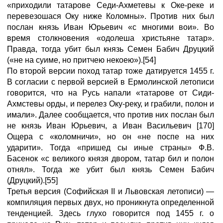
«приходили татарове Седи-Ахметевы к Оке-реке и
перевезошася Оку ниже Коломны». Против них был
послан князь Иван Юрьевич «с многими вои». Во
время столкновения «одолеша христьяне татар».
Правда, тогда убит был князь Семен Бабич Друцкий
(«не на суиме, но притчею некоею»).[54]
По второй версии поход татар тоже датируется 1455 г.
В согласии с первой версией в Ермолинской летописи
говорится, что на Русь напали «татарове от Сиди-
Ахмстевы орды, и перелез Оку-реку, и грабили, полон и
имали». Далее сообщается, что против них послан был
не князь Иван Юрьевич, а Иван Васильевич [170]
Ощера с «коломничи», но он «не поспе на них
ударити». Тогда «пришед сы иные страны» Ф.В.
Басенок «с великого князя двором, татар бил и полон
отнял». Тогда же убит был князь Семен Бабич
(Друцкий).[55]
Третья версия (Софийская II и Львовская летописи) —
компиляция первых двух, но проникнута определенной
тенденцией. Здесь глухо говорится под 1455 г. о