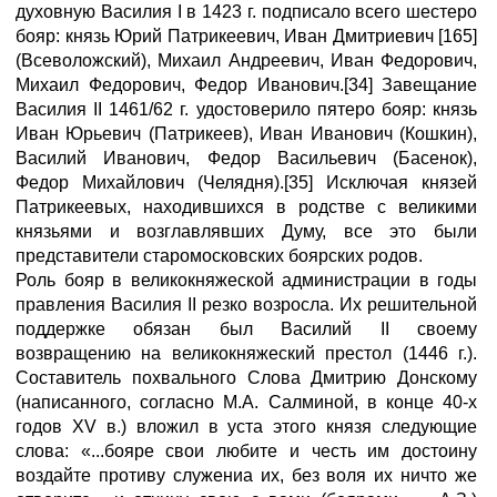
духовную Василия I в 1423 г. подписало всего шестеро
бояр: князь Юрий Патрикеевич, Иван Дмитриевич [165]
(Всеволожский), Михаил Андреевич, Иван Федорович,
Михаил Федорович, Федор Иванович.[34] Завещание
Василия II 1461/62 г. удостоверило пятеро бояр: князь
Иван Юрьевич (Патрикеев), Иван Иванович (Кошкин),
Василий Иванович, Федор Васильевич (Басенок),
Федор Михайлович (Челядня).[35] Исключая князей
Патрикеевых, находившихся в родстве с великими
князьями и возглавлявших Думу, все это были
представители старомосковских боярских родов.
Роль бояр в великокняжеской администрации в годы
правления Василия II резко возросла. Их решительной
поддержке обязан был Василий II своему
возвращению на великокняжеский престол (1446 г.).
Составитель похвального Слова Дмитрию Донскому
(написанного, согласно М.А. Салминой, в конце 40-х
годов XV в.) вложил в уста этого князя следующие
слова: «...бояре свои любите и честь им достоину
воздайте противу служениа их, без воля их ничто же