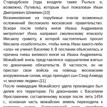
Стародубское (туда входили также Рыльск и,
возможно, Путивль), которым был пожалован Иван
Дмитриевич Шемякин.[10]
Возникновение на порубежье очагов возможных
осложнений беспокоило московское правительство.
Вскоре после побега князя Ивана Андреевича
митрополит Иона направил смоленскому епископу
Мисаилу грамоту, в которой настоятельно просил
Мисаила «озаботиться», чтобы князь Иван какого-либо
«зла» не учинил Василию II. В послании объяснялась и
причина гнева великого князя на Ивана Андреевича.
Можайский князь представлялся нарушителем взятых
по докончанию обязательств. В частности, он не
прислал свои войска на помощь московским
вооруженным силам, когда приходил сын Сеид-Ахмеда
«с многими людми».[11]
После ликвидации Можайского удела произведен был
дележ его территории. По докончанию с Василием
Ярославичем, составленному вскоре после лета 1454
г., основная часть можайских земель переходила к