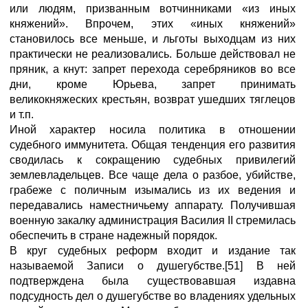
или людям, призванным вотчинниками «из иных
княжений». Впрочем, этих «иных княжений»
становилось все меньше, и льготы выходцам из них
практически не реализовались. Больше действовал не
пряник, а кнут: запрет перехода серебряников во все
дни, кроме Юрьева, запрет принимать
великокняжеских крестьян, возврат ушедших тяглецов
и т.п.
Иной характер носила политика в отношении
судебного иммунитета. Общая тенденция его развития
сводилась к сокращению судебных привилегий
землевладельцев. Все чаще дела о разбое, убийстве,
грабеже с поличным изымались из их ведения и
передавались наместничьему аппарату. Получившая
военную закалку администрация Василия II стремилась
обеспечить в стране надежный порядок.
В круг судебных реформ входит и издание так
называемой Записи о душегубстве.[51] В ней
подтверждена была существовавшая издавна
подсудность дел о душегубстве во владениях удельных