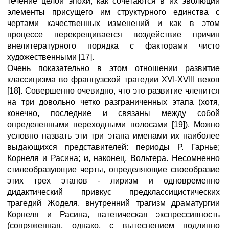
течение целой эпохи, как сочетаются в их эволюции
элементы присущего им структурного единства с
чертами качественных изменений и как в этом
процессе перекрещивается воздействие причин
внелитературного порядка с факторами чисто
художественными [17].
Очень показательно в этом отношении развитие
классицизма во французской трагедии XVI-XVIII веков
[18]. Совершенно очевидно, что это развитие членится
на три довольно четко разграниченных этапа (хотя,
конечно, последние и связаны между собой
определенными переходными полосами [19]). Можно
условно назвать эти три этапа именами их наиболее
выдающихся представителей: периоды Р. Гарнье;
Корнеля и Расина; и, наконец, Вольтера. Несомненно
стилеобразующие черты, определяющие своеобразие
этих трех этапов - лиризм и одновременно
дидактический привкус предклассицистических
трагедий Жоделя, внутренний трагизм драматургии
Корнеля и Расина, патетическая экспрессивность
(сопряженная, однако, с вытеснением подлинно