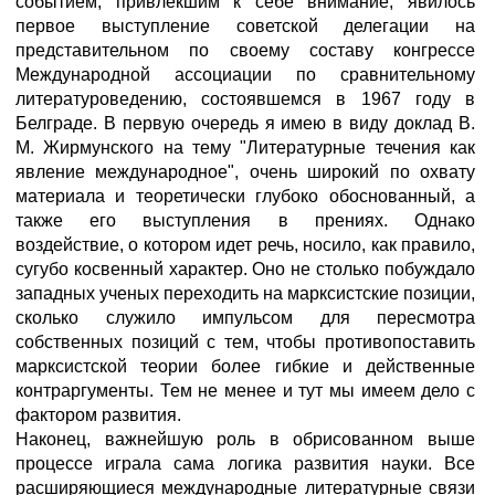
событием, привлекшим к себе внимание, явилось
первое выступление советской делегации на
представительном по своему составу конгрессе
Международной ассоциации по сравнительному
литературоведению, состоявшемся в 1967 году в
Белграде. В первую очередь я имею в виду доклад В.
М. Жирмунского на тему "Литературные течения как
явление международное", очень широкий по охвату
материала и теоретически глубоко обоснованный, а
также его выступления в прениях. Однако
воздействие, о котором идет речь, носило, как правило,
сугубо косвенный характер. Оно не столько побуждало
западных ученых переходить на марксистские позиции,
сколько служило импульсом для пересмотра
собственных позиций с тем, чтобы противопоставить
марксистской теории более гибкие и действенные
контраргументы. Тем не менее и тут мы имеем дело с
фактором развития.
Наконец, важнейшую роль в обрисованном выше
процессе играла сама логика развития науки. Все
расширяющиеся международные литературные связи