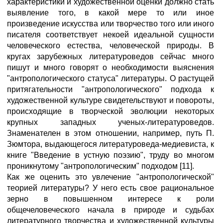
характеристики и художественной оценки должно стать
выявление того, в какой мере то или иное
произведение искусства или творчество того или иного
писателя соответствует некоей идеальной сущности
человеческого естества, человеческой природы. В
кругах зарубежных литературоведов сейчас много
пишут и много говорят о необходимости выяснения
"антропологического статуса" литературы. О растущей
притягательности "антропологического" подхода к
художественной культуре свидетельствуют и повороты,
происходящие в творческой эволюции некоторых
крупных западных ученых-литературоведов.
Знаменателен в этом отношении, например, путь П.
Зюмтора, выдающегося литературоведа-медиевиста, к
книге "Введение в устную поэзию", труду во многом
проникнутому "антропологическим" подходом [11].
Как же оценить это увлечение "антропологической"
теорией литературы? У него есть свое рациональное
зерно в повышенном интересе к роли
общечеловеческого начала в природе и судьбах
литературного творчества и художественной культуры