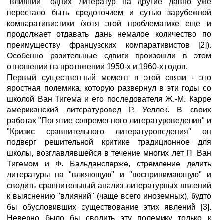
"влияний" одних литератур на другие давно уже
перестало быть средоточием и сутью зарубежной
компаративистики (хотя этой проблематике еще и
продолжает отдавать дань немалое количество по
преимуществу французских компаративистов [2]).
Особенно разительные сдвиги произошли в этом
отношении на протяжении 1950-х и 1960-х годов.
Первый существенный момент в этой связи - это
яростная полемика, которую развернул в эти годы со
школой Ван Тигема и его последователя Ж.-М. Карре
американский литературовед Р. Уеллек. В своих
работах "Понятие современного литературоведения" и
"Кризис сравнительного литературоведения" он
подверг решительной критике традиционное для
школы, возглавлявшейся в течение многих лет П. Ван
Тигемом и Ф. Бальдансперже, стремление делить
литературы на "влияющую" и "воспринимающую" и
сводить сравнительный анализ литературных явлений
к выяснению "влияний" (чаще всего иноземных), будто
бы обусловивших существование этих явлений [3].
Неверно было бы сводить эту полемику только к