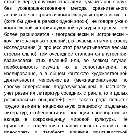
стоит и перед другими отраслями гуманитарных наук:
без усовершенствования метода сравнительного
анализа не построить и комплексную историю искусств
(хотя бы даже в рамках одной эпохи), не говоря уже о
комплексной истории духовной культуры в целом. Чем
более расширяется - географически и исторически -
круг литературных явлений, включаемых нами в сферу
исследования (а процесс этот развертывается весьма
стремительно), тем очевиднее становится внутренняя
взаимосвязь этих явлений или, во всяком случае,
необходимость изучать их в сопоставлении, не
изолированно, а в общем контексте художественной
деятельности человечества (межнациональном по
своему содержанию, подразумевающем, в частности,
учет развития литератур соседних стран, а то и целых
региональных общностей). Без такого рода попыток
трудно выявить национальную специфику отдельных
литератур, особенности их эволюции, своеобразие их
вклада в сокровищницу мировой культуры. Не
прибегая к содействию сравнительного анализа, не
преодолеть и пагубного влияния позитивистской