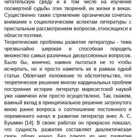
читательскую среду и в том числе на изучение
посмертной судьбы этих творений, их жизни в веках.
Существенно также стремление органически сочетать
внимание к социологическим аспектам литературы с
пристальным рассмотрением вопросов, относящихся к
области поэтики.
Теоретические проблемы развития литературы - тема
чрезвычайно широкая и способная породить
множество самых различных дискуссионных вопросов.
Было бы, конечно, наивно пытаться не то чтобы
исчерпать, но и просто наметить их в рамках одной
статьи. Облегчает положение то обстоятельство, что
теоретическое решение многих кардинальных проблем
построения истории литератур марксистской наукой
уже намечено или просто осуществлено. Так, скажем,
важный вклад в принципиальное решение затронутого
мною ранее вопроса о соотношении постоянного и
переменного начал в развитии литератур внес А. С.
Бушмин [14]. В своих работах он прекрасно показал,
что сущность развития составляет диалектическая
связь обоих начал. Без одного из них развитие