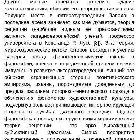
Другие ученые стремятся укрепить здание
компаративистики, обновив его теоретические основы.
Ведущее место в литературоведении Запада в
последнее время занимает, как мне думается, теория
рецепции (наиболее видным ее представителем
является западноевропейский ученый, профессор
университета в Констанце Р. Яусс [8]). Эта теория,
мировоззренческие истоки которой восходят к учению
Гуссерля, вождя феноменологической школы в
философии, внесла в определенной степени свежие
импульсы в развитие литературоведения, лишний раз
обнажив ограниченные стороны позитивистского
эмпиризма, изъяны, порождаемые доведенным до
предела засилием историко-генетического подхода к
объяснению феноменов художественной культуры,
подчеркнув роль воспринимающей, интерпретирующей
стороны в судьбах духовного наследия. Однако
философская почва, в которую своими корнями уходит
теория рецепции, - это ярко выраженный
субъективный идеализм. Смена восприятия
художественных произведений - основной предмет