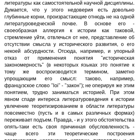
литературы как самостоятельной научной дисциплины.
Думается, что у этого недоверия есть довольно
глубинные корни, произрастающие отнюдь не на одной
литературоведческой почве. В основе его -
своеобразная аллергия к истории как таковой,
стремление уйти, отвлечься от нее, представление об
отсутствии смысла у исторического развития, о его
некоей абсурдности. Отсюда, например, и упорный
отказ от применения понятия "историческая
закономерность" (в некоторых языках это понятие к
тому же воспроизводится термином, заметно
упрощающим его смысл: таково, например,
французское слово "loi" - "закон"); не оперируя же этим
понятием, трудно заниматься историей. При этом
явном спаде интереса литературоведения к истории
увлечение теоретизированием в области литературы
повсеместно (пусть и в самых различных формах)
переживает подъем. Правда, - и у этого обстоятельства
опять-таки есть своя причинная обусловленность -
чаще всего эти теоретические построения