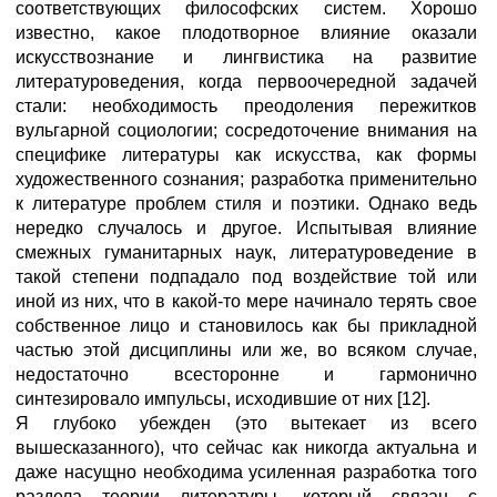
соответствующих философских систем. Хорошо
известно, какое плодотворное влияние оказали
искусствознание и лингвистика на развитие
литературоведения, когда первоочередной задачей
стали: необходимость преодоления пережитков
вульгарной социологии; сосредоточение внимания на
специфике литературы как искусства, как формы
художественного сознания; разработка применительно
к литературе проблем стиля и поэтики. Однако ведь
нередко случалось и другое. Испытывая влияние
смежных гуманитарных наук, литературоведение в
такой степени подпадало под воздействие той или
иной из них, что в какой-то мере начинало терять свое
собственное лицо и становилось как бы прикладной
частью этой дисциплины или же, во всяком случае,
недостаточно всесторонне и гармонично
синтезировало импульсы, исходившие от них [12].
Я глубоко убежден (это вытекает из всего
вышесказанного), что сейчас как никогда актуальна и
даже насущно необходима усиленная разработка того
раздела теории литературы, который связан с