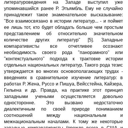
литературоведения на Западе выступил уже
упоминавшийся ранее Р. Этьямбль. Ему не случайно
принадлежит такое знаменательное высказывание:
"Все взаимосвязано в истории литератур... - и поймет
ее лишь тот, кто будет обладать больше чем простым
представлением об относительно значительном
количестве других литератур" [5]. Западные
компаративисты все отчетливее осознают
необходимость своего рода "панорамного" или
"контекстуального" подхода к трактовке истории
отдельных национальных литератур. Такого рода тезис
утверждается во многих основополагающих трудах -
введениях в сравнительное изучение литератур: в
работах Р. Жена, Руссо и Пишуа, Вейсстейна, Кайзера,
Гильена и др. Правда, на практике этот принцип
западными учеными осуществляется довольно
односторонне. Это вызвано недостаточно
диалектичным по своей природе пониманием
соотношений между национальным и
межнациональным началами. К тому же некоторые
западные компаративисты (прежде всего в США и