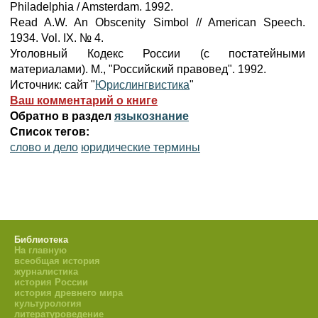
Philadelphia / Amsterdam. 1992.
Read A.W. An Obscenity Simbol // American Speech.
1934. Vol. IX. № 4.
Уголовный Кодекс России (с постатейными
материалами). М., "Российский правовед". 1992.
Источник: сайт "
Юрислингвистика
"
Ваш комментарий о книге
Обратно в раздел
языкознание
Список тегов:
слово и дело
юридические термины
Библиотека
На главную
всеобщая история
журналистика
история России
история древнего мира
культурология
литературоведение