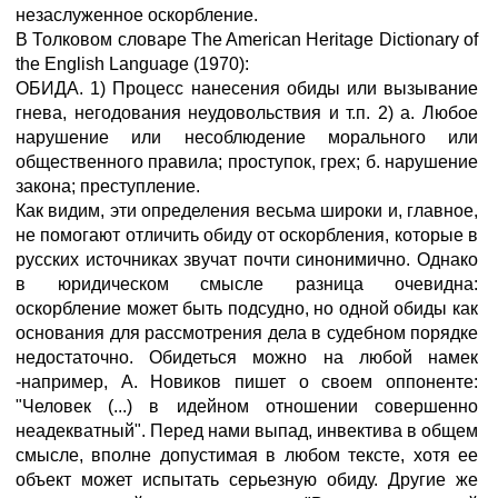
незаслуженное оскорбление.
В Толковом словаре The American Heritage Dictionary of
the English Language (1970):
ОБИДА. 1) Процесс нанесения обиды или вызывание
гнева, негодования неудовольствия и т.п. 2) а. Любое
нарушение или несоблюдение морального или
общественного правила; проступок, грех; б. нарушение
закона; преступление.
Как видим, эти определения весьма широки и, главное,
не помогают отличить обиду от оскорбления, которые в
русских источниках звучат почти синонимично. Однако
в юридическом смысле разница очевидна:
оскорбление может быть подсудно, но одной обиды как
основания для рассмотрения дела в судебном порядке
недостаточно. Обидеться можно на любой намек
-например, А. Новиков пишет о своем оппоненте:
"Человек (...) в идейном отношении совершенно
неадекватный". Перед нами выпад, инвектива в общем
смысле, вполне допустимая в любом тексте, хотя ее
объект может испытать серьезную обиду. Другие же