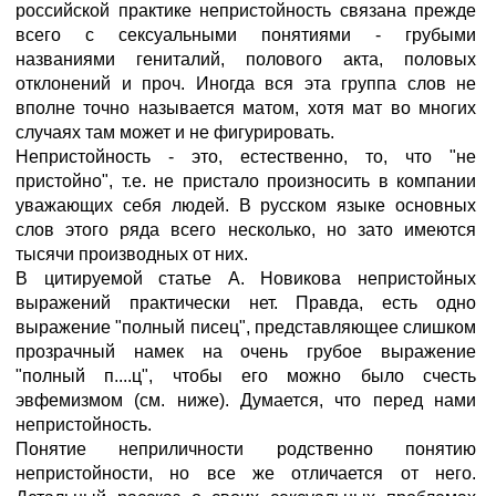
российской практике непристойность связана прежде
всего с сексуальными понятиями - грубыми
названиями гениталий, полового акта, половых
отклонений и проч. Иногда вся эта группа слов не
вполне точно называется матом, хотя мат во многих
случаях там может и не фигурировать.
Непристойность - это, естественно, то, что "не
пристойно", т.е. не пристало произносить в компании
уважающих себя людей. В русском языке основных
слов этого ряда всего несколько, но зато имеются
тысячи производных от них.
В цитируемой статье А. Новикова непристойных
выражений практически нет. Правда, есть одно
выражение "полный писец", представляющее слишком
прозрачный намек на очень грубое выражение
"полный п....ц", чтобы его можно было счесть
эвфемизмом (см. ниже). Думается, что перед нами
непристойность.
Понятие неприличности родственно понятию
непристойности, но все же отличается от него.