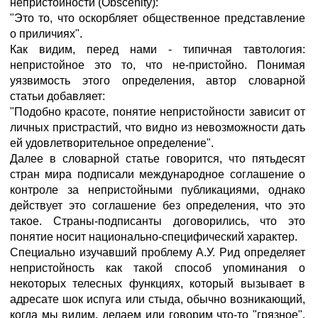
непристойности (Obscenity):
"Это то, что оскорбляет общественное представление
о приличиях".
Как видим, перед нами - типичная тавтология:
непристойное это то, что не-пристойно. Понимая
уязвимость этого определения, автор словарной
статьи добавляет:
"Подобно красоте, понятие непристойности зависит от
личных пристрастий, что видно из невозможности дать
ей удовлетворительное определение".
Далее в словарной статье говорится, что пятьдесят
стран мира подписали международное соглашение о
контроле за непристойными публикациями, однако
действует это соглашение без определения, что это
такое. Страны-подписанты договорились, что это
понятие носит национально-специфический характер.
Специально изучавший проблему А.У. Рид определяет
непристойность как такой способ упоминания о
некоторых телесных функциях, который вызывает в
адресате шок испуга или стыда, обычно возникающий,
когда мы видим, делаем или говорим что-то "грязное".