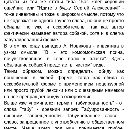
цитаты из той же статьи типа "Вас ждет хороший
ошейник" или "Идите в будку, Сергей Алексеевич!" -
тоже инвективы и тоже в широком смысле, потому что
не содержат ни одного грубого слова, но они не просто
обидны, но уже и оскорбительны, так как автор
фактически называет автора собакой, хотя и в слегка
завуалированной форме.
В этом же ряду выпадов А. Новикова - инвектива в
узком смысле: "В. - это комсомольская псина,
почувствовавшая в себе волю к власти". Здесь
обзывание собакой предстает в "чистом" виде.
Таким образом, можно определить обиду как
поношение в любой форме, тогда как обида в
оскорбительной форме с применением нецензурной
или просто грубой лексики или с очевидным намеком
на нее превращает обиду в оскорбление.
Выше уже упоминался термин "табуированность" - от
слова "табу" - древний запрет. Табуированность -
синоним запрещенности. Табуированное слово -
слово, запрещенное к употреблению в общественном
месте. Чаще всего под ним понимается грубое,