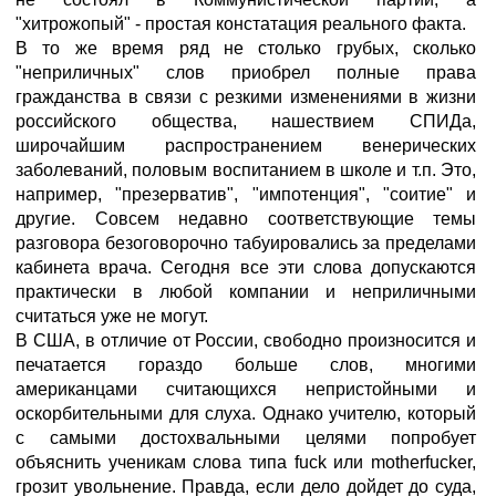
"хитрожопый" - простая констатация реального факта.
В то же время ряд не столько грубых, сколько
"неприличных" слов приобрел полные права
гражданства в связи с резкими изменениями в жизни
российского общества, нашествием СПИДа,
широчайшим распространением венерических
заболеваний, половым воспитанием в школе и т.п. Это,
например, "презерватив", "импотенция", "соитие" и
другие. Совсем недавно соответствующие темы
разговора безоговорочно табуировались за пределами
кабинета врача. Сегодня все эти слова допускаются
практически в любой компании и неприличными
считаться уже не могут.
В США, в отличие от России, свободно произносится и
печатается гораздо больше слов, многими
американцами считающихся непристойными и
оскорбительными для слуха. Однако учителю, который
с самыми достохвальными целями попробует
объяснить ученикам слова типа fuck или motherfucker,
грозит увольнение. Правда, если дело дойдет до суда,