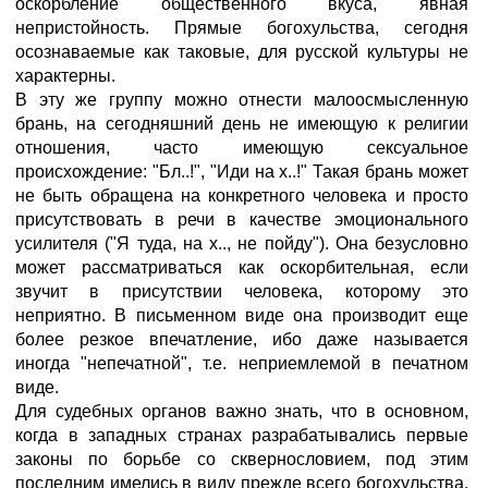
оскорбление общественного вкуса, явная
непристойность. Прямые богохульства, сегодня
осознаваемые как таковые, для русской культуры не
характерны.
В эту же группу можно отнести малоосмысленную
брань, на сегодняшний день не имеющую к религии
отношения, часто имеющую сексуальное
происхождение: "Бл..!", "Иди на х..!" Такая брань может
не быть обращена на конкретного человека и просто
присутствовать в речи в качестве эмоционального
усилителя ("Я туда, на х.., не пойду"). Она безусловно
может рассматриваться как оскорбительная, если
звучит в присутствии человека, которому это
неприятно. В письменном виде она производит еще
более резкое впечатление, ибо даже называется
иногда "непечатной", т.е. неприемлемой в печатном
виде.
Для судебных органов важно знать, что в основном,
когда в западных странах разрабатывались первые
законы по борьбе со сквернословием, под этим
последним имелись в виду прежде всего богохульства.