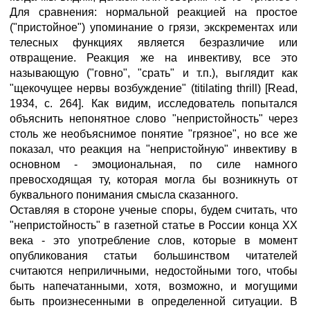
Для сравнения: нормальной реакцией на простое
("пристойное") упоминание о грязи, экскрементах или
телесных функциях является безразличие или
отвращение. Реакция же на инвективу, все это
называющую ("говно", "срать" и т.п.), выглядит как
"щекочущее нервы возбуждение" (titilating thrill) [Read,
1934, c. 264]. Как видим, исследователь попытался
объяснить непонятное слово "непристойность" через
столь же необъяснимое понятие "грязное", но все же
показал, что реакция на "непристойную" инвективу в
основном - эмоциональная, по силе намного
превосходящая ту, которая могла бы возникнуть от
буквального понимания смысла сказанного.
Оставляя в стороне ученые споры, будем считать, что
"непристойность" в газетной статье в России конца XX
века - это употребление слов, которые в момент
опубликования статьи большинством читателей
считаются неприличными, недостойными того, чтобы
быть напечатанными, хотя, возможно, и могущими
быть произнесенными в определенной ситуации. В