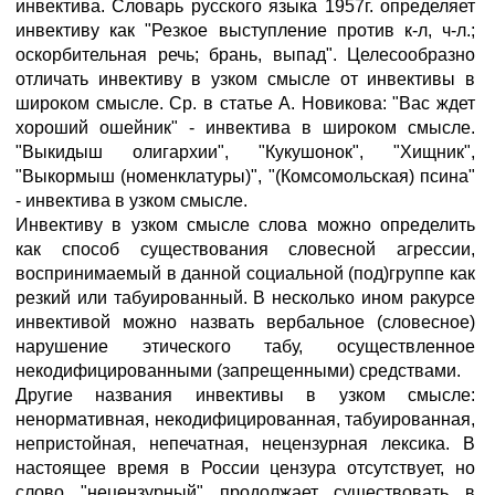
инвектива. Словарь русского языка 1957г. определяет
инвективу как "Резкое выступление против к-л, ч-л.;
оскорбительная речь; брань, выпад". Целесообразно
отличать инвективу в узком смысле от инвективы в
широком смысле. Ср. в статье А. Новикова: "Вас ждет
хороший ошейник" - инвектива в широком смысле.
"Выкидыш олигархии", "Кукушонок", "Хищник",
"Выкормыш (номенклатуры)", "(Комсомольская) псина"
- инвектива в узком смысле.
Инвективу в узком смысле слова можно определить
как способ существования словесной агрессии,
воспринимаемый в данной социальной (под)группе как
резкий или табуированный. В несколько ином ракурсе
инвективой можно назвать вербальное (словесное)
нарушение этического табу, осуществленное
некодифицированными (запрещенными) средствами.
Другие названия инвективы в узком смысле:
ненормативная, некодифицированная, табуированная,
непристойная, непечатная, нецензурная лексика. В
настоящее время в России цензура отсутствует, но
слово "нецензурный" продолжает существовать в