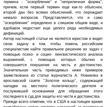
термина - "оскорбление" и "неприличная форма",
причем, если первый термин еще как-то объяснен,
второй дан без всяких объяснений, что порождает
немало вопросов. Представляется, что и само
"оскорбление" определено в слишком общем виде, и
вдобавок недостает еще целого ряда необходимых
дефиниций.
Автор настоящей статьи не является юристом и видит
свою задачу в том, чтобы помочь российским
специалистам найти правильное решение их задач с
помощью психо- и социо- лингвистического анализа
выражений, с помощью которых обычно и
совершается покушение на честь и достоинство.
Значительная часть приводимых ниже примеров
заимствована из статьи журналиста А. Новикова в
ярославской газете "Золотое кольцо", содержащей
нападки на местного политического деятеля и
послужившей основанием для обращения этого
последнего в суд для защиты его чести и достоинства.
Прежде всего отметим, что в США в настоящее время
разработана целая система наказаний за различные