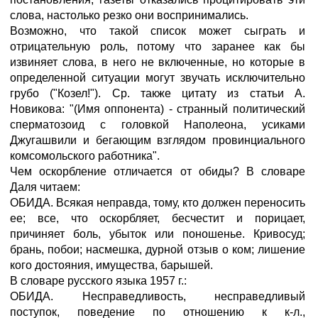
слова, настолько резко они воспринимались.
Возможно, что такой список может сыграть и
отрицательную роль, потому что заранее как бы
извиняет слова, в него не включенные, но которые в
определенной ситуации могут звучать исключительно
грубо ("Козел!"). Ср. также цитату из статьи А.
Новикова: "(Имя оппонента) - странный политический
сперматозоид с головкой Наполеона, усиками
Джугашвили и бегающим взглядом провинциального
комсомольского работника".
Чем оскорбление отличается от обиды? В словаре
Даля читаем:
ОБИДА. Всякая неправда, тому, кто должен переносить
ее; все, что оскорбляет, бесчестит и порицает,
причиняет боль, убыток или поношенье. Кривосуд;
брань, побои; насмешка, дурной отзыв о ком; лишение
кого достояния, имущества, барышей.
В словаре русского языка 1957 г.:
ОБИДА. Несправедливость, несправедливый
поступок, поведение по отношению к к-л.,