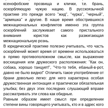
ксенофобские прозвища и клички, т.е. брань,
оскорбляющую чужую нацию. В русскоязычной
практике это прежде всего "жид", "чурка", "черный",
"армяшка" и другие. В наше время обострившихся
межнациональных конфликтов именно эта группа
оскорблений заслуживает самого пристального
внимания юристов как разжигающая
межнациональную рознь.
В юридической практике полезно учитывать, что часть
оскорблений может время от времени использоваться
в прямо противоположном смысле, как выражение
восхищения или дружеского расположения: "Как он,
собака, хорошо танцует!", "Что-то тебя, ебаный-в-рот,
давно не было видно!" Отличить такое употребление от
брани довольно легко: для него характерна особая
дружественная интонация и практически обязательная
улыбка; без двух этих последних слушающий вправе
рассматривать эти слова как обидные.
Равным образом имеет смысл при определении
степени вины говорящего учитывать, кто и в адрес кого