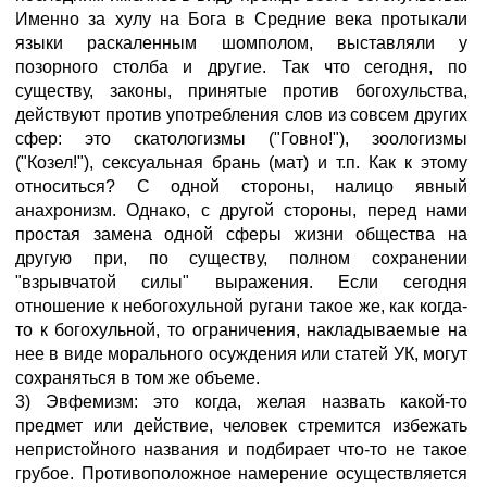
Именно за хулу на Бога в Средние века протыкали
языки раскаленным шомполом, выставляли у
позорного столба и другие. Так что сегодня, по
существу, законы, принятые против богохульства,
действуют против употребления слов из совсем других
сфер: это скатологизмы ("Говно!"), зоологизмы
("Козел!"), сексуальная брань (мат) и т.п. Как к этому
относиться? С одной стороны, налицо явный
анахронизм. Однако, с другой стороны, перед нами
простая замена одной сферы жизни общества на
другую при, по существу, полном сохранении
"взрывчатой силы" выражения. Если сегодня
отношение к небогохульной ругани такое же, как когда-
то к богохульной, то ограничения, накладываемые на
нее в виде морального осуждения или статей УК, могут
сохраняться в том же объеме.
3) Эвфемизм: это когда, желая назвать какой-то
предмет или действие, человек стремится избежать
непристойного названия и подбирает что-то не такое
грубое. Противоположное намерение осуществляется