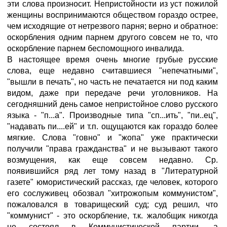
эти слова произносит. Непристойности из уст пожилой
женщины воспринимаются обществом гораздо острее,
чем исходящие от нетрезвого парня; верно и обратное:
оскорбления одним парнем другого совсем не то, что
оскорбление парнем беспомощного инвалида.
В настоящее время очень многие грубые русские
слова, еще недавно считавшиеся "непечатными",
"вышли в печать", но часть не печатается ни под каким
видом, даже при передаче речи уголовников. На
сегодняшний день самое непристойное слово русского
языка - "п...а". Производные типа "сп...ить", "пи..ец",
"надавать пи....ей" и т.п. ощущаются как гораздо более
мягкие. Слова "говно" и "жопа" уже практически
получили "права гражданства" и не вызывают такого
возмущения, как еще совсем недавно. Ср.
появившийся ряд лет тому назад в "Литературной
газете" юмористический рассказ, где человек, которого
его сослуживец обозвал "хитрожопым коммунистом",
пожаловался в товарищеский суд; суд решил, что
"коммунист" - это оскорбление, т.к. жалобщик никогда
не состоял в Коммунистической партии, а