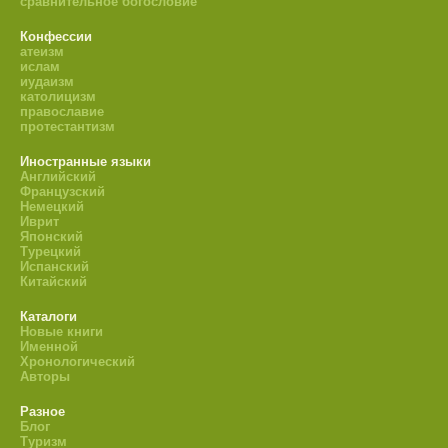
сравнительное богословие
Конфессии
атеизм
ислам
иудаизм
католицизм
православие
протестантизм
Иностранные языки
Английский
Французский
Немецкий
Иврит
Японский
Турецкий
Испанский
Китайский
Каталоги
Новые книги
Именной
Хронологический
Авторы
Разное
Блог
Туризм