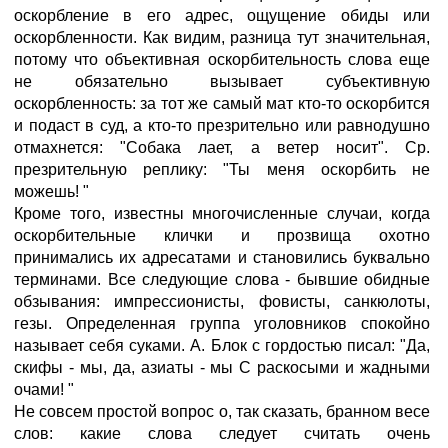
оскорбление в его адрес, ощущение обиды или
оскорбленности. Как видим, разница тут значительная,
потому что объективная оскорбительность слова еще
не обязательно вызывает субъективную
оскорбленность: за тот же самый мат кто-то оскорбится
и подаст в суд, а кто-то презрительно или равнодушно
отмахнется: "Собака лает, а ветер носит". Ср.
презрительную реплику: "Ты меня оскорбить не
можешь! "
Кроме того, известны многочисленные случаи, когда
оскорбительные клички и прозвища охотно
принимались их адресатами и становились буквально
терминами. Все следующие слова - бывшие обидные
обзывания: импрессионисты, фовисты, санкюлоты,
гезы. Определенная группа уголовников спокойно
называет себя суками. А. Блок с гордостью писал: "Да,
скифы - мы, да, азиаты - мы С раскосыми и жадными
очами! "
Не совсем простой вопрос о, так сказать, бранном весе
слов: какие слова следует считать очень