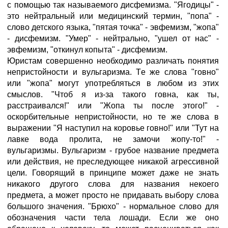
с помощью так называемого дисфемизма. "Ягодицы" -
это нейтральный или медицинский термин, "попа" -
слово детского языка, "пятая точка" - эвфемизм, "жопа"
- дисфемизм. "Умер" - нейтрально, "ушел от нас" -
эвфемизм, "откинул копыта" - дисфемизм.
Юристам совершенно необходимо различать понятия
непристойности и вульгаризма. Те же слова "говно"
или "жопа" могут употребляться в любом из этих
смыслов. "Чтоб я из-за такого говна, как ты,
расстраивался!" или "Жопа ты после этого!" -
оскорбительные непристойности, но те же слова в
выражении "Я наступил на коровье говно!" или "Тут на
лавке вода пролита, не замочи жопу-то!" -
вульгаризмы. Вульгаризм - грубое название предмета
или действия, не преследующее никакой агрессивной
цели. Говорящий в принципе может даже не знать
никакого другого слова для названия некоего
предмета, а может просто не придавать выбору слова
большого значения. "Брюхо" - нормальное слово для
обозначения части тела лошади. Если же оно