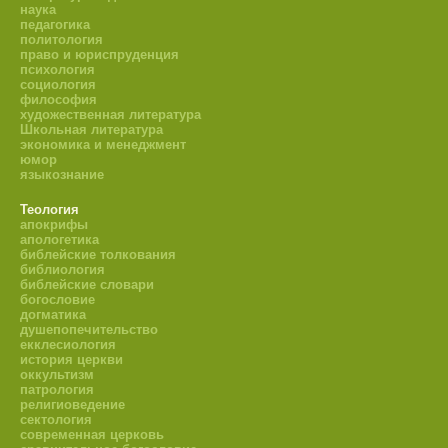
наука
педагогика
политология
право и юриспруденция
психология
социология
философия
художественная литература
Школьная литература
экономика и менеджмент
юмор
языкознание
Теология
апокрифы
апологетика
библейские толкования
библиология
библейские словари
богословие
догматика
душепопечительство
екклесиология
история церкви
оккультизм
патрология
религиоведение
сектология
современная церковь