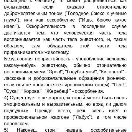
обращено к человеку, то может расцениваться как
вульгаризм, если сказано относительно
доброжелательным тоном ("Голодное брюхо к ученью
глухо"), или как оскорбление ("Ишь, брюхо какое
наел!"). Оскорбительность в последнем случае
достигается тем, что человеческая часть тела
воспринимается как часть тела животного, и, таким
образом, сам обладатель этой части тела
приравнивается к животному.
Безусловная непристойность - уподобление человека
какому-нибудь животному, обычно отрицательно
воспринимаемому. "Орел!", "Голубка моя!", "Кисонька!" -
ласковые и доброжелательные обращения (конечно,
если они не произносятся ироническим тоном). "Пес!",
"Сука!", "Корова!", "Жеребец! " - оскорбления.
4) Существует еще жаргон, который может быть очень
эмоциональным и выразительным, но вряд ли делом
подсудным. Прежде всего, речь здесь идет о
профессиональном жаргоне ("Лабух"), в том числе
воровском.
5) Наконец, стоит назвать оскорбительные