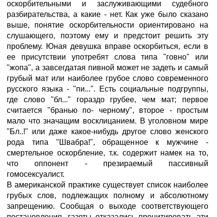
оскорбительными и заслуживающими судебного
разбирательства, а какие - нет. Как уже было сказано
выше, понятие оскорбительности ориентировано на
слушающего, поэтому ему и предстоит решить эту
проблему. Юная девушка вправе оскорбиться, если в
ее присутствии употребят слова типа "говно" или
"жопа", а завсегдатая пивной может не задеть и самый
грубый мат или наиболее грубое слово современного
русского языка - "пи...". Есть социальные подгруппы,
где слово "бл..." гораздо грубее, чем мат; первое
считается "бранью по- черному", второе - простым
мало что значащим восклицанием. В уголовном мире
"Бл..!" или даже какое-нибудь другое слово женского
рода типа "Швабра!", обращенное к мужчине -
смертельное оскорбление, т.к. содержит намек на то,
что оппонент - презираемый пассивный
гомосексуалист.
В американской практике существует список наиболее
грубых слов, подлежащих полному и абсолютному
запрещению. Сообщая о выходе соответствующего
постановления, газеты отказались процитировать эти