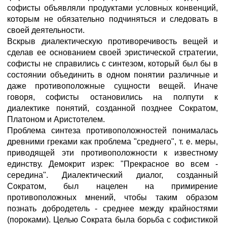
софисты объявляли продуктами условных конвенций,
которым не обязательно подчиняться и следовать в
своей деятельности.
Вскрыв диалектическую противоречивость вещей и
сделав ее основанием своей эристической стратегии,
софисты не справились с синтезом, который был бы в
состоянии объединить в одном понятии различные и
даже противоположные сущности вещей. Иначе
говоря, софисты остановились на полпути к
диалектике понятий, созданной позднее Сократом,
Платоном и Аристотелем.
Проблема синтеза противоположностей понималась
древними греками как проблема "среднего", т. е. меры,
приводящей эти противоположности к известному
единству. Демокрит изрек: "Прекрасное во всем -
середина". Диалектический диалог, созданный
Сократом, был нацелен на примирение
противоположных мнений, чтобы таким образом
познать добродетель - среднее между крайностями
(пороками). Целью Сократа была борьба с софистикой