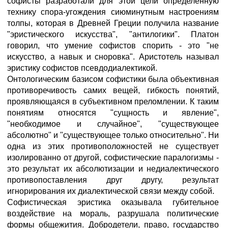
софисты разработали для этой цели определенную
технику спора-угождения сиюминутным настроениям
толпы, которая в Древней Греции получила название
"эристического искусства", "антилогики". Платон
говорил, что умение софистов спорить - это "не
искусство, а навык и сноровка". Аристотель называл
эристику софистов псевдодиалектикой.
Онтологическим базисом софистики была объективная
противоречивость самих вещей, гибкость понятий,
проявляющаяся в субъективном преломлении. К таким
понятиям относятся "сущность и явление",
"необходимое и случайное", "существующее
абсолютно" и "существующее только относительно". Ни
одна из этих противоположностей не существует
изолированно от другой, софистические паралогизмы -
это результат их абсолютизации и недиалектического
противопоставления друг другу, результат
игнорирования их диалектической связи между собой.
Софистическая эристика оказывала губительное
воздействие на мораль, разрушала политические
формы общежития. Добродетели, право, государство