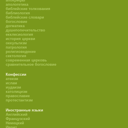
апокрифы
апологетика
библейские толкования
библиология
библейские словари
богословие
догматика
душепопечительство
екклесиология
история церкви
оккультизм
патрология
религиоведение
сектология
современная церковь
сравнительное богословие
Конфессии
атеизм
ислам
иудаизм
католицизм
православие
протестантизм
Иностранные языки
Английский
Французский
Немецкий
Иврит