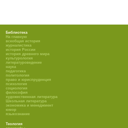
Библиотека
На главную
всеобщая история
журналистика
история России
история древнего мира
культурология
литературоведение
наука
педагогика
политология
право и юриспруденция
психология
социология
философия
художественная литература
Школьная литература
экономика и менеджмент
юмор
языкознание
Теология