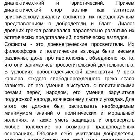
диалектиче,с-кий и эристический. Причем
диалектический спор возник как антитеза
эристическому диалогу софистов, их псевдонаучным
представлениям о добродетели и благе. Диалог
древних греков развивался параллельно развитию их
эстетических представлений, политических взглядов.
Софисты - это древнегреческие просветители. Их
философские и политические взгляды были весьма
различны, даже противоположны, объединяло их то,
что они занимались просветительской деятельностью.
В условиях рабовладельческой демократии V века
карьера каждого свободнорожденного грека стала
зависеть от его умения выступать с политическими
речами перед народом, его умения заручиться
поддержкой народа, всячески ему льстя и угождая. Для
этого он должен был располагать необходимым
минимумом знаний о политических и моральных
явлениях, а также уметь защищать и опровергать
любое положение на возможно правдоподобных
основаниях. Объявив себя учителями добродетели,