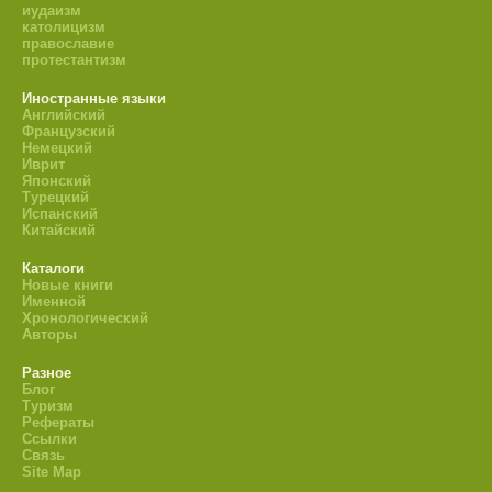
иудаизм
католицизм
православие
протестантизм
Иностранные языки
Английский
Французский
Немецкий
Иврит
Японский
Турецкий
Испанский
Китайский
Каталоги
Новые книги
Именной
Хронологический
Авторы
Разное
Блог
Туризм
Рефераты
Ссылки
Связь
Site Map