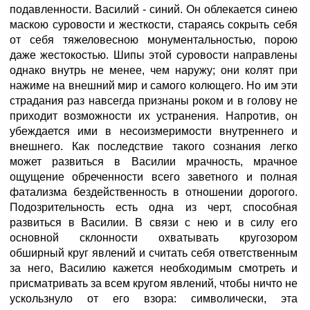
подавленности. Василий - синий. Он облекается синею
маскою суровости и жесткости, стараясь сокрыть себя
от себя тяжеловесною монументальностью, порою
даже жестокостью. Шипы этой суровости направлены
однако внутрь не менее, чем наружу; они колят при
нажиме на внешний мир и самого колющего. Но им эти
страдания раз навсегда признаны роком и в голову не
приходит возможности их устранения. Напротив, он
убеждается ими в несоизмеримости внутреннего и
внешнего. Как последствие такого сознания легко
может развиться в Василии мрачность, мрачное
ощущение обреченности всего заветного и полная
фатализма бездейственность в отношении дорогого.
Подозрительность есть одна из черт, способная
развиться в Василии. В связи с нею и в силу его
основной склонности охватывать кругозором
обширный круг явлений и считать себя ответственным
за него, Василию кажется необходимым смотреть и
присматривать за всем кругом явлений, чтобы ничто не
ускользнуло от его взора: символически, эта