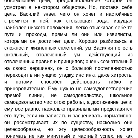
объемлющей цели, предрасположение которой он
усмотрел в некотором обществе. Но, поставя себе
цель, Василий знает, чего он хочет и настойчиво
стремится к ней, как стекающая вода, ищущая
наиболее низкого положения, легко отыскивая себе те
пути и проходы, прямы ли они или извилисты,
которыми он достигнет цели. Хорошо разбираясь в
сложности жизненных сплетений, ум Василия не есть
школьный, отвлеченный ум, действующий из
отвлеченных правил и принципов; очень сознательный
на своих вершинах, он с большой постепенностью
переходит в интуицию, угадку, инстинкт, даже хитрость,
и потому способен действовать гибко и
приноровительно. Ему нужно не самоудовлетворение
прямой линии, не самодовольство, школьное
самодовольство чистотою работы, а достижение цели;
ему все равно, насколько правильными представятся
его пути, если их записать и расценивать нормативно:
он рассматривает их по существу, насколько они
целесообразны, но эту целесообразность хочет
понимать не как минутный и частный успех, не как