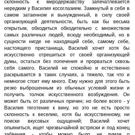
склонность к миродержавству запечатлевается
нередким у Василия косоглазием. Замкнутый в себя в
самом затаенном и вынужденный, в силу своей
организующей деятельности, быть как бы весьма
открытым, обходиться обходительно с множеством
самых различных людей, всюду необходимый, но в
сущности нигде не находящий себе, самому себе,
настоящего пристанища, Василий хочет хотя бы
искусственно отрешиться от своей организующей
думы, остаться без попечения и прорваться сквозь
себя самого. Василий не спокойно и естественно
раскрывается в таких случаях, а тяжело, так что и
немногое стоит ему много. Ему нужно для этого быть
резко выброшенным из обычных условий жизни и
получить толчок искусственного возбуждения. Он
может быть от различных причин; но более всего - у
Василия тяготение к вину, но это не есть просто
склонность к веселию, хотя бы искусственному, ни
поиски вкусовых ощущений; Василий хочет
опьяниться, ищет чрезвычайной встряски и под конец
забвения, - чтобы можно было, не думая о