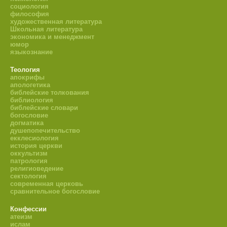
социология
философия
художественная литература
Школьная литература
экономика и менеджмент
юмор
языкознание
Теология
апокрифы
апологетика
библейские толкования
библиология
библейские словари
богословие
догматика
душепопечительство
екклесиология
история церкви
оккультизм
патрология
религиоведение
сектология
современная церковь
сравнительное богословие
Конфессии
атеизм
ислам