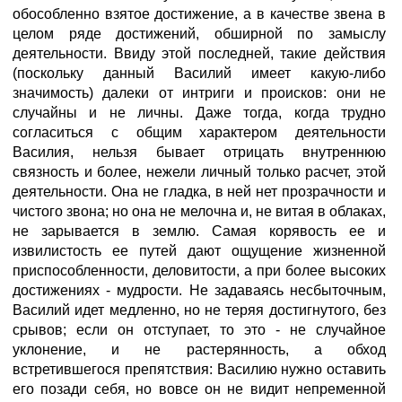
обособленно взятое достижение, а в качестве звена в
целом ряде достижений, обширной по замыслу
деятельности. Ввиду этой последней, такие действия
(поскольку данный Василий имеет какую-либо
значимость) далеки от интриги и происков: они не
случайны и не личны. Даже тогда, когда трудно
согласиться с общим характером деятельности
Василия, нельзя бывает отрицать внутреннюю
связность и более, нежели личный только расчет, этой
деятельности. Она не гладка, в ней нет прозрачности и
чистого звона; но она не мелочна и, не витая в облаках,
не зарывается в землю. Самая корявость ее и
извилистость ее путей дают ощущение жизненной
приспособленности, деловитости, а при более высоких
достижениях - мудрости. Не задаваясь несбыточным,
Василий идет медленно, но не теряя достигнутого, без
срывов; если он отступает, то это - не случайное
уклонение, и не растерянность, а обход
встретившегося препятствия: Василию нужно оставить
его позади себя, но вовсе он не видит непременной