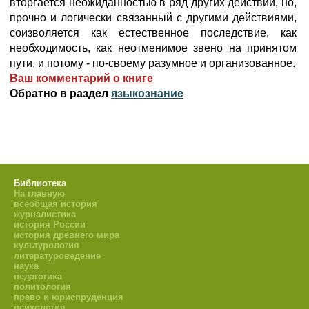
вторгается неожиданностью в ряд других действий, но,
прочно и логически связанный с другими действиями,
соизволяется как естественное последствие, как
необходимость, как неотменимое звено на принятом
пути, и потому - по-своему разумное и организованное.
Ваш комментарий о книге
Обратно в раздел
языкознание
Библиотека
На главную
всеобщая история
журналистика
история России
история древнего мира
культурология
литературоведение
наука
педагогика
политология
право и юриспруденция
психология