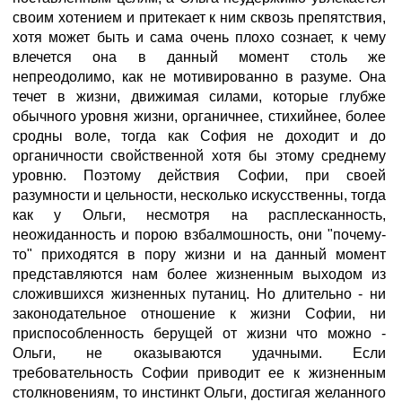
своим хотением и притекает к ним сквозь препятствия,
хотя может быть и сама очень плохо сознает, к чему
влечется она в данный момент столь же
непреодолимо, как не мотивированно в разуме. Она
течет в жизни, движимая силами, которые глубже
обычного уровня жизни, органичнее, стихийнее, более
сродны воле, тогда как София не доходит и до
органичности свойственной хотя бы этому среднему
уровню. Поэтому действия Софии, при своей
разумности и цельности, несколько искусственны, тогда
как у Ольги, несмотря на расплесканность,
неожиданность и порою взбалмошность, они "почему-
то" приходятся в пору жизни и на данный момент
представляются нам более жизненным выходом из
сложившихся жизненных путаниц. Но длительно - ни
законодательное отношение к жизни Софии, ни
приспособленность берущей от жизни что можно -
Ольги, не оказываются удачными. Если
требовательность Софии приводит ее к жизненным
столкновениям, то инстинкт Ольги, достигая желанного