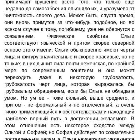
принимают крушение всего того, что только еще
недавно до самозабвения опьяняло их, и уразумевают
ничтожность своего дела. Может быть, спустя время,
они вновь примутся за что-нибудь подобное, но во
всяком случае к тому, погибшему, уже не обернутся с
сожалением. Физические свойства Ольги
соответствуют языческой и притом скорее северной
основе этого имени. Ольги обыкновенно имеют черты
лица и фигуру значительные и скорее красивые, но не
тонкие; в них дышит сила почти неженская, по крайней
мере по современным понятиям и она может
переходить даже в некоторую грубоватость,
грубоватость черт лица, которая выражалась бы
грубоватым обращением, если бы Ольга не обладала
умом. Но ум ее - тоже сильный, выше среднего, и
притом - не формальный и не отвлеченный, а очень
гибко применяющийся к обстоятельствам и находящий
наиболее верный путь в достижении желаемого. В
этом отношении есть некоторое сходство между
Ольгой и Софией; но София действует по сознательно
поставленным целям, а Ольга неудержимо увлекается