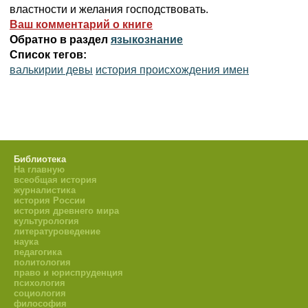
властности и желания господствовать.
Ваш комментарий о книге
Обратно в раздел
языкознание
Список тегов:
валькирии девы
история происхождения имен
Библиотека
На главную
всеобщая история
журналистика
история России
история древнего мира
культурология
литературоведение
наука
педагогика
политология
право и юриспруденция
психология
социология
философия