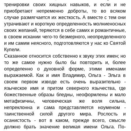
тренировки своих хищных навыков, и если и не
приобретают непременно доброты, то во всяком
случае размягчается их жесткость. А вместе с тем они
утрачивают и короткую определенность молниеносных
своих желаний, теряются в себе самих и романтичные,
в своем искании чего-то безмерного, неопределенного
и им самим неясного, подготовляются у нас ко Святой
Купели.
Сказанное относится собственно к звуку этих имен; но
то же самое нужно было бы повторить и, более
определенно о духовной форме, этими именами
выражаемой. Как и имя Владимир, Ольга - Эльга в
своем первом изводе есть очень выразительно -
языческое имя и притом северного язычества, где
божественные образы бледны, неоформлены и мало
метафизичны, человеческая же воля сильна,
непреклонна и сама представляется ноуменом -
таинственной силой другого мира. Рослость и
осанистость - вот в каком, прежде всего, смысле
должно брать значение великая имени Ольга. По-