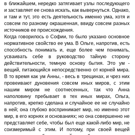
в ближайшем, нередко затягивает узлы последующего
и заставляет ее снова искать, как вывернуться. Однако,
и там и тут, это есть деятельность именно ума, хотя и
совсем по разному окрашенная, ввиду совсем разных
источников ее происхождения.
Когда говорилось о Софии, то было указано основное
нормативное свойство ее ума. В Ольге, напротив, есть
способность понимать и, еще более чем понимать,
усваивать себе в руководство тайную сторону
действительности, темную основу бытия. Это ум -
вещий, питающийся непосредственно от корней мира.
В то время как ум Анны, - весь в трещинах, и чрез них
провеивают дуновения совсем иных миров, с этим
нашим миром не соотнесенных, так что Анна
наполовину пребывает в тех иных мирах, Ольга,
напротив, крепко сделана и случайное ее не случайно
в ней; она глубоко воспринимает мир, но именно этот
мир, в его корнях и основаниях; но она совершенно не
представляет себе, чтобы был еще какой-либо мир, не
соизмеримый с этим. И потому, при своей вещей