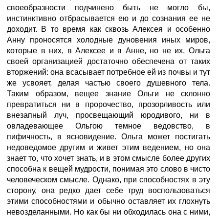
своеобразности подчинено быть не могло бы,
инстинктивно отбрасывается ею и до сознания ее не
доходит. В то время как сквозь Алексея и особенно
Анну проносятся холодные дуновения иных миров,
которые в них, в Алексее и в Анне, но не их, Ольга
своей организацией достаточно обеспечена от таких
вторжений: она всасывает потребное ей из почвы и тут
же усвояет, делая частью своего душевного тела.
Таким образом, вещее знание Ольги не склонно
превратиться ни в пророчество, прозорливость или
внезапный луч, просвещающий юродивого, ни в
овладевающее Ольгою темное ведовство, в
пифичность, в ясновидение. Ольга может постигать
недоведомое другим и живет этим ведением, но она
знает то, что хочет знать, и в этом смысле более других
способна к вещей мудрости, понимая это слово в чисто
человеческом смысле. Однако, при способностях в эту
сторону, она редко дает себе труд воспользоваться
этими способностями и обычно оставляет их глохнуть
невозделанными. Но как бы ни обходилась она с ними,