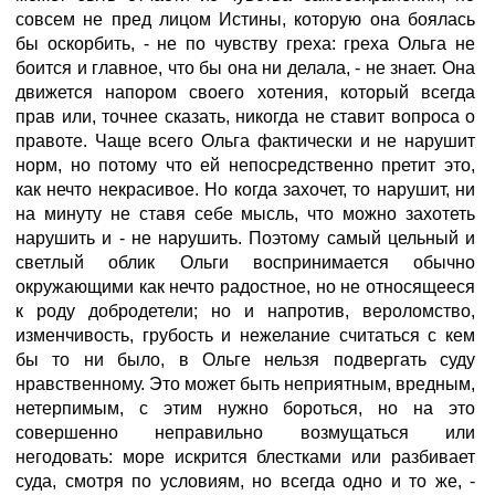
совсем не пред лицом Истины, которую она боялась
бы оскорбить, - не по чувству греха: греха Ольга не
боится и главное, что бы она ни делала, - не знает. Она
движется напором своего хотения, который всегда
прав или, точнее сказать, никогда не ставит вопроса о
правоте. Чаще всего Ольга фактически и не нарушит
норм, но потому что ей непосредственно претит это,
как нечто некрасивое. Но когда захочет, то нарушит, ни
на минуту не ставя себе мысль, что можно захотеть
нарушить и - не нарушить. Поэтому самый цельный и
светлый облик Ольги воспринимается обычно
окружающими как нечто радостное, но не относящееся
к роду добродетели; но и напротив, вероломство,
изменчивость, грубость и нежелание считаться с кем
бы то ни было, в Ольге нельзя подвергать суду
нравственному. Это может быть неприятным, вредным,
нетерпимым, с этим нужно бороться, но на это
совершенно неправильно возмущаться или
негодовать: море искрится блестками или разбивает
суда, смотря по условиям, но всегда одно и то же, -