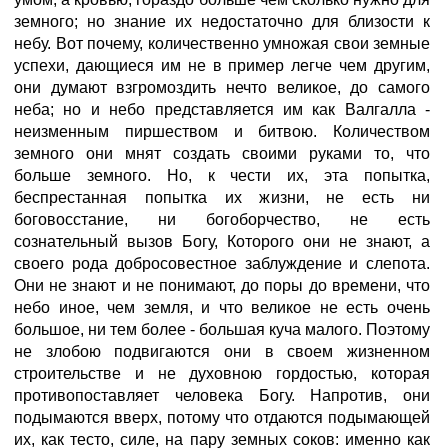
земного; но знание их недостаточно для близости к
небу. Вот почему, количественно умножая свои земные
успехи, дающиеся им не в пример легче чем другим,
они думают взгромоздить нечто великое, до самого
неба; но и небо представляется им как Валгалла -
неизменным пиршеством и битвою. Количеством
земного они мнят создать своими руками то, что
больше земного. Но, к чести их, эта попытка,
беспрестанная попытка их жизни, не есть ни
боговосстание, ни богоборчество, не есть
сознательный вызов Богу, Которого они не знают, а
своего рода добросовестное заблуждение и слепота.
Они не знают и не понимают, до поры до времени, что
небо иное, чем земля, и что великое не есть очень
большое, ни тем более - большая куча малого. Поэтому
не злобою подвигаются они в своем жизненном
строительстве и не духовною гордостью, которая
противопоставляет человека Богу. Напротив, они
подымаются вверх, потому что отдаются подымающей
их, как тесто, силе, на пару земных соков: именно как