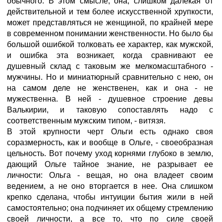
обычного. В этом смысле, она, слишком далекая от
действительной и тем более искусственной хрупкости,
может представляться не женщиной, по крайней мере
в современном понимании женственности. Но было бы
большой ошибкой толковать ее характер, как мужской,
и ошибка эта возникает, когда сравнивают ее
душевный склад с таковым же мелкомасштабного -
мужчины. Но и миниатюрный сравнительно с нею, он
на самом деле не женственен, как и она - не
мужественна. В ней - душевное строение девы
Валькирии, и таковую сопоставлять надо с
соответственным мужским типом, - витязя.
В этой крупности черт Ольги есть однако своя
соразмерность, как и вообще в Ольге, - своеобразная
цельность. Вот почему уход корнями глубоко в землю,
дающий Ольге тайное знание, не разрывает ее
личности: Ольга - вещая, но она владеет своим
ведением, а не оно вторгается в нее. Она слишком
крепко сделана, чтобы интуиции бытия жили в ней
самостоятельно; она подчиняет их общему стремлению
своей личности, а все то, что по силе своей