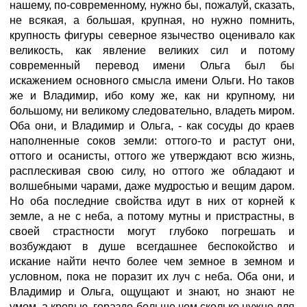
нашему, по-современному, нужно бы, пожалуй, сказать,
не всякая, а большая, крупная, но нужно помнить,
крупность фигуры северное язычество оценивало как
великость, как явление великих сил и потому
современный перевод имени Ольга был бы
искажением основного смысла имени Ольги. Но таков
же и Владимир, ибо кому же, как ни крупному, ни
большому, ни великому следовательно, владеть миром.
Оба они, и Владимир и Ольга, - как сосуды до краев
наполненные соков земли: оттого-то и растут они,
оттого и осанисты, оттого же утверждают всю жизнь,
расплескивая свою силу, но оттого же обладают и
волшебными чарами, даже мудростью и вещим даром.
Но оба последние свойства идут в них от корней к
земле, а не с неба, а потому мутны и пристрастны, в
своей страстности могут глубоко погрешать и
возбуждают в душе всегдашнее беспокойство и
искание найти нечто более чем земное в земном и
условном, пока не поразит их луч с неба. Оба они, и
Владимир и Ольга, ощущают и знают, но знают не
умом, а кровью, гораздо больше чем сколько нужно для