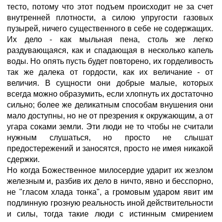
тесто, потому что этот подъем происходит не за счет
внутренней плотности, а силою упругости газовых
пузырей, ничего существенного в себе не содержащих.
Их дело - как мыльная пена, столь же легко
раздувающаяся, как и спадающая в несколько капель
воды. Но опять пусть будет повторено, их горделивость
так же далека от гордости, как их величание - от
величия. В сущности они добрые малые, которых
всегда можно образумить, если хлопнуть их достаточно
сильно; более же деликатным способам внушения они
мало доступны, но не от презрения к окружающим, а от
угара соками земли. Эти люди не то чтобы не считали
нужным слушаться, но просто не слышат
предостережений и заносятся, просто не имея никакой
сдержки.
Но когда Божественное милосердие ударит их жезлом
железным и, разбив их дело в ничто, явно и бесспорно,
не "гласом хлада тонка", а громовым ударом явит им
подлинную грозную реальность иной действительности
и силы, тогда такие люди с истинным смирением