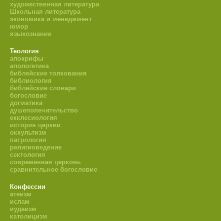
художественная литература
Школьная литература
экономика и менеджмент
юмор
языкознание
Теология
апокрифы
апологетика
библейские толкования
библиология
библейские словари
богословие
догматика
душепопечительство
екклесиология
история церкви
оккультизм
патрология
религиоведение
сектология
современная церковь
сравнительное богословие
Конфессии
атеизм
ислам
иудаизм
католицизм