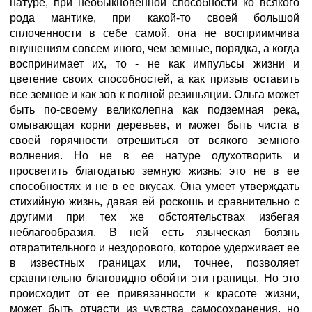
натуре, при необыкновенной способности ко всякого
рода мантике, при какой-то своей большой
сплоченности в себе самой, она не восприимчива
внушениям совсем иного, чем земные, порядка, а когда
воспринимает их, то - не как импульсы жизни и
цветение своих способностей, а как призыв оставить
все земное и как зов к полной резиньяции. Ольга может
быть по-своему великолепна как подземная река,
омывающая корни деревьев, и может быть чиста в
своей горячности отрешиться от всякого земного
волнения. Но не в ее натуре одухотворить и
просветить благодатью земную жизнь; это не в ее
способностях и не в ее вкусах. Она умеет утверждать
стихийную жизнь, давая ей роскошь и сравнительно с
другими при тех же обстоятельствах избегая
неблагообразия. В ней есть языческая боязнь
отвратительного и нездорового, которое удерживает ее
в известных границах или, точнее, позволяет
сравнительно благовидно обойти эти границы. Но это
происходит от ее привязанности к красоте жизни,
может быть отчасти из чувства самосохранения, но