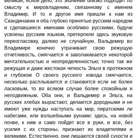
великая, ясное дело, это значение близко подходит по
смыслу к мировладению, связанному с именем
Владимир. И то и другое имя пришли к нам из
Скандинавии и оба глубоко принятые русским народом
и сделавшиеся именами особливо русскими, будучи
усвоены русским языком, претерпели здесь звуковую
переогласовку, далеко не случайную. Вальдемер во
Владимире конечно утрачивает свою режущую
отчетливость, смягчается и заволакивается некоторой
мечтательностью и неопределенностью; точно так же
режущая и даже жестокая четкость Эльги в протяжном
и глубоком О своего русского извода смягчается,
несколько расплывается и становится если не более
ласковым, то во всяком случае более спокойным и
неподвижным. Оба они, и Вальдемер и Эльга, на
русских хлебах вырастают, делаются дородными и не
имеют уже нужды наступать на мир, пиратскими ли
набегами, или волшебными рунами: здесь, на новой
почве, к ним и само пойдет все в руки, и все, без
усилия с их стороны, признают их владетелями и
великими. Естественно, они лишаются своей сухости и