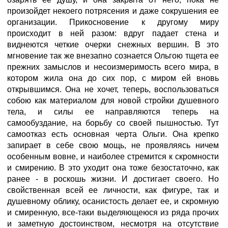
произойдет некоего потрясения и даже сокрушения ее
организации. Прикосновение к другому миру
происходит в ней разом: вдруг падает стена и
виднеются четкие очерки снежных вершин. В это
мгновение так же внезапно сознается Ольгою тщета ее
прежних замыслов и несоизмеримость всего мира, в
котором жила она до сих пор, с миром ей вновь
открывшимся. Она не хочет, теперь, воспользоваться
собою как материалом для новой стройки душевного
тела, и силы ее направляются теперь на
самообуздание, на борьбу со своей пышностью. Тут
самоотказ есть основная черта Ольги. Она крепко
запирает в себе свою мощь, не проявляясь ничем
особенным вовне, и наиболее стремится к скромности
и смирению. В это уходит она тоже безостаточно, как
ранее - в роскошь жизни. И достигает своего. Но
свойственная всей ее личности, как фигуре, так и
душевному облику, осанистость делает ее, и скромную
и смиренную, все-таки выделяющеюся из ряда прочих
и заметную достоинством, несмотря на отсутствие