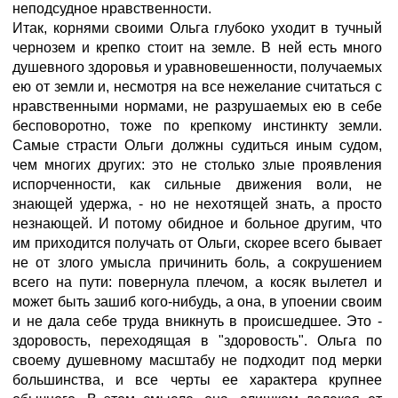
неподсудное нравственности.
Итак, корнями своими Ольга глубоко уходит в тучный
чернозем и крепко стоит на земле. В ней есть много
душевного здоровья и уравновешенности, получаемых
ею от земли и, несмотря на все нежелание считаться с
нравственными нормами, не разрушаемых ею в себе
бесповоротно, тоже по крепкому инстинкту земли.
Самые страсти Ольги должны судиться иным судом,
чем многих других: это не столько злые проявления
испорченности, как сильные движения воли, не
знающей удержа, - но не нехотящей знать, а просто
незнающей. И потому обидное и больное другим, что
им приходится получать от Ольги, скорее всего бывает
не от злого умысла причинить боль, а сокрушением
всего на пути: повернула плечом, а косяк вылетел и
может быть зашиб кого-нибудь, а она, в упоении своим
и не дала себе труда вникнуть в происшедшее. Это -
здоровость, переходящая в "здоровость". Ольга по
своему душевному масштабу не подходит под мерки
большинства, и все черты ее характера крупнее