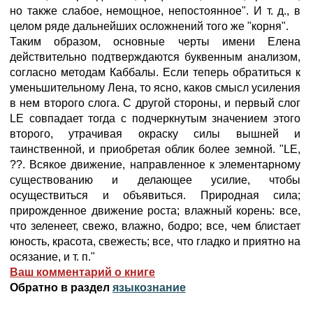
но также слабое, немощное, непостоянное". И т. д., в
целом ряде дальнейших осложнений того же "корня".
Таким образом, основные черты имени Елена
действительно подтверждаются буквенным анализом,
согласно методам Каббалы. Если теперь обратиться к
уменьшительному Лена, то ясно, каков смысл усиления
в нем второго слога. С другой стороны, и первый слог
LE совпадает тогда с подчеркнутым значением этого
второго, утрачивая окраску силы вышней и
таинственной, и приобретая облик более земной. "LE,
??. Всякое движение, направленное к элементарному
существованию и делающее усилие, чтобы
осуществиться и объявиться. Природная сила;
прирожденное движение роста; влажный корень: все,
что зеленеет, свежо, влажно, бодро; все, чем блистает
юность, красота, свежесть; все, что гладко и приятно на
осязание, и т. п."
Ваш комментарий о книге
Обратно в раздел
языкознание