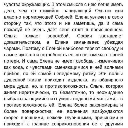
чувства окружающих. В этом смысле с нею легче иметь
дело, чем со стихийно напирающей Ольгою или
властно нормирующей Софией; Елена увлечет в свою
сторону так, что этого и не заметишь, да и сама
пожалуй не очень дает себе отчет в происшедшем.
Ольга толкает ворожбой, София заставляет
доказательством, а Елена заманивает, убеждая
чарами. Поэтому с Еленой наиболее теряют свободу и
самое чувство и потребность ее, но не замечают своей
потери. И сама Елена не имеет свободы, изменчивая
как вода, с чувствами сменяющимися в ней волнами
прибоя, по ей самой неведомому ритму. Эти волны
душевной жизни приходят издалека, из обширного
мира души, но, в противоположность Ольге, которая
живет неритмически, то безмятежно, то неожиданно
выбрасывающимися из пучины водяными массами, - в
противоположность ей, Елена более закономерна и
более поверхностна: ее волнения возбуждаются
скорее внешними, нежели глубинными, причинами и
приходят к границе соприкосновения ее с другими