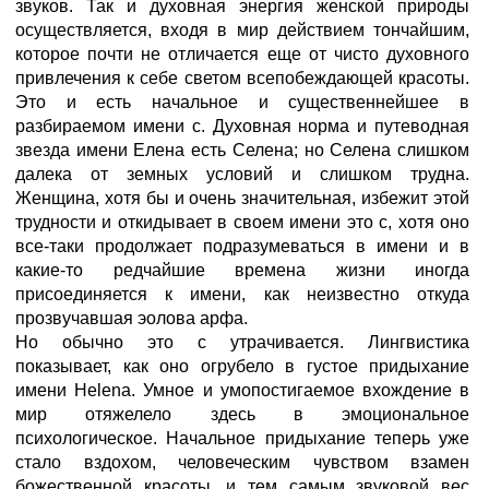
звуков. Так и духовная энергия женской природы
осуществляется, входя в мир действием тончайшим,
которое почти не отличается еще от чисто духовного
привлечения к себе светом всепобеждающей красоты.
Это и есть начальное и существеннейшее в
разбираемом имени с. Духовная норма и путеводная
звезда имени Елена есть Селена; но Селена слишком
далека от земных условий и слишком трудна.
Женщина, хотя бы и очень значительная, избежит этой
трудности и откидывает в своем имени это с, хотя оно
все-таки продолжает подразумеваться в имени и в
какие-то редчайшие времена жизни иногда
присоединяется к имени, как неизвестно откуда
прозвучавшая эолова арфа.
Но обычно это с утрачивается. Лингвистика
показывает, как оно огрубело в густое придыхание
имени Helena. Умное и умопостигаемое вхождение в
мир отяжелело здесь в эмоциональное
психологическое. Начальное придыхание теперь уже
стало вздохом, человеческим чувством взамен
божественной красоты, и тем самым звуковой вес