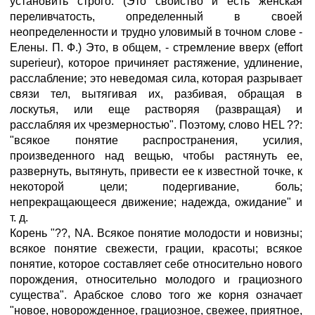
установить строго. (Это свойство и есть женская
переливчатость, определенный в своей
неопределенности и трудно уловимый в точном слове -
Елены. П. Ф.) Это, в общем, - стремление вверх (effort
superieur), которое причиняет растяжение, удлинение,
расслабление; это неведомая сила, которая разрывает
связи тел, вытягивая их, разбивая, обращая в
лоскутья, или еще растворяя (развращая) и
расслабляя их чрезмерностью". Поэтому, слово HEL ??:
"всякое понятие распространения, усилия,
произведенного над вещью, чтобы растянуть ее,
развернуть, вытянуть, привести ее к известной точке, к
некоторой цели; подергивание, боль;
непрекращающееся движение; надежда, ожидание" и
т. д.
Корень "??, NA. Всякое понятие молодости и новизны;
всякое понятие свежести, грации, красоты; всякое
понятие, которое составляет себе относительно нового
порождения, относительно молодого и грациозного
существа". Арабское слово того же корня означает
"новое, новорожденное, грациозное, свежее, приятное,