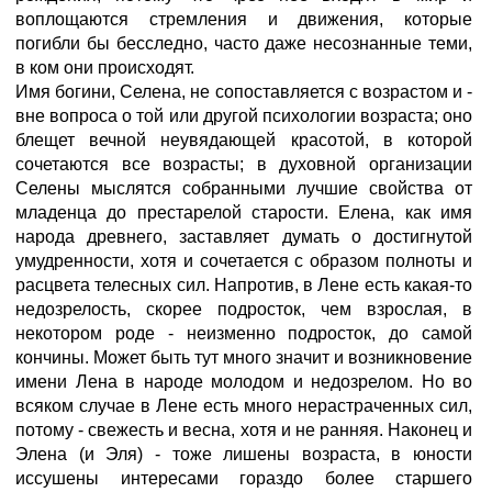
воплощаются стремления и движения, которые
погибли бы бесследно, часто даже несознанные теми,
в ком они происходят.
Имя богини, Селена, не сопоставляется с возрастом и -
вне вопроса о той или другой психологии возраста; оно
блещет вечной неувядающей красотой, в которой
сочетаются все возрасты; в духовной организации
Селены мыслятся собранными лучшие свойства от
младенца до престарелой старости. Елена, как имя
народа древнего, заставляет думать о достигнутой
умудренности, хотя и сочетается с образом полноты и
расцвета телесных сил. Напротив, в Лене есть какая-то
недозрелость, скорее подросток, чем взрослая, в
некотором роде - неизменно подросток, до самой
кончины. Может быть тут много значит и возникновение
имени Лена в народе молодом и недозрелом. Но во
всяком случае в Лене есть много нерастраченных сил,
потому - свежесть и весна, хотя и не ранняя. Наконец и
Элена (и Эля) - тоже лишены возраста, в юности
иссушены интересами гораздо более старшего