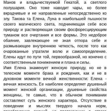
Манов и владычествуемой Гекатой, а светлого
полушария. Оно тоже наводит чары, но более
вкрадчивые и не направленные непосредственно ко
злу. Такова та Елена, Луна в наибольшей пышности
своего магического света, подчиняющая себе всю
природу и растворяющая своим фосфоресцирующим
туманом все очертания и все формы. Это недоброе
обаяние, завлекающее не зная отпора себе и
размывающее внутреннюю четкость, после того как
очарованные утратили волю и самоопределение.
Елены идут по пути той, первообразной, но конечно с
соответственным понижением и плана и силы.
Имя Елена знаменует женскую природу, но не в
телесном моменте брака и рождения, как и не в
духовном моменте вечной женственности: Елена -
вечная женскость. Ее наиболее определяет душевный
момент женской организации, душевные свойства
женщины, те самые, что в обычном понимании
составляют суть женского характера. Отсутствие в
поведении и мыслях твердого начала норм,