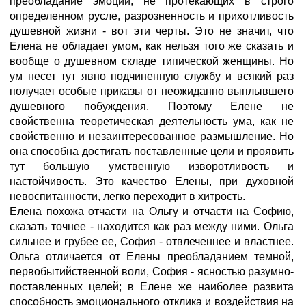
преобладание эмоций, не протекающих в строго
определенном русле, разрозненность и прихотливость
душевной жизни - вот эти черты. Это не значит, что
Елена не обладает умом, как нельзя того же сказать и
вообще о душевном складе типической женщины. Но
ум несет тут явно подчиненную службу и всякий раз
получает особые приказы от неожиданно выплывшего
душевного побуждения. Поэтому Елене не
свойственна теоретическая деятельность ума, как не
свойственно и незаинтересованное размышление. Но
она способна достигать поставленные цели и проявить
тут большую умственную изворотливость и
настойчивость. Это качество Елены, при духовной
невоспитанности, легко переходит в хитрость.
Елена похожа отчасти на Ольгу и отчасти на Софию,
сказать точнее - находится как раз между ними. Ольга
сильнее и грубее ее, София - отвлеченнее и властнее.
Ольга отличается от Елены преобладанием темной,
первобытийственной воли, София - ясностью разумно-
поставленных целей; в Елене же наиболее развита
способность эмоционального отклика и воздействия на