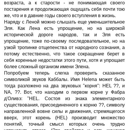
возраста, а к старости - не понимающая своего
постарения и продолжающая ощущать себя почти тою
же, что и в давние годы своего вступления в жизнь.
Наряду с Леной можно слышать еще уменьшительное
Эля. Как Лена есть упрощение, но на широкой
исторической дороге народов, так и Эля есть
упрощение, тоже по-своему последовательное, но на
узкой тропинке отщепенства от народного сознания, а
потому естественно, что такое сокращение берет в
себя коренные недостатки этого пути, хотя и упрощает
более сложный организм имени Элена.
Попробуем теперь слегка проверить сказанное
символикой звуков Каббалы. Имя Helena может быть
тогда разложено на два звуковых "корня": HEL ??, и
NA, ??. Вот, что находим о первом корне у Фабра
д'Оливэ: "HEL. Состоя из знака элементарного
существования, присоединенного к корню ??, символу
направленной вовне силы и движения, стремящегося
вверх, этот корень (HEL) производит множество
понятий, точный смысл которых очень трудно