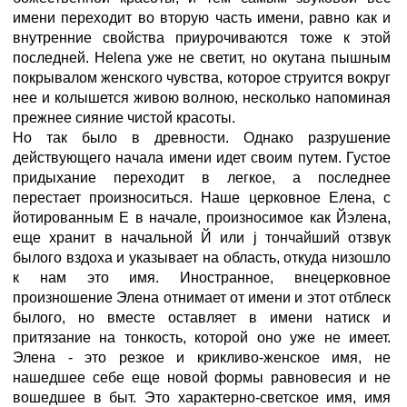
имени переходит во вторую часть имени, равно как и
внутренние свойства приурочиваются тоже к этой
последней. Helena уже не светит, но окутана пышным
покрывалом женского чувства, которое струится вокруг
нее и колышется живою волною, несколько напоминая
прежнее сияние чистой красоты.
Но так было в древности. Однако разрушение
действующего начала имени идет своим путем. Густое
придыхание переходит в легкое, а последнее
перестает произноситься. Наше церковное Елена, с
йотированным E в начале, произносимое как Йэлена,
еще хранит в начальной Й или j тончайший отзвук
былого вздоха и указывает на область, откуда низошло
к нам это имя. Иностранное, внецерковное
произношение Элена отнимает от имени и этот отблеск
былого, но вместе оставляет в имени натиск и
притязание на тонкость, которой оно уже не имеет.
Элена - это резкое и крикливо-женское имя, не
нашедшее себе еще новой формы равновесия и не
вошедшее в быт. Это характерно-светское имя, имя