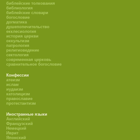
библейские толкования
библиология
библейские словари
богословие
догматика
душепопечительство
екклесиология
история церкви
оккультизм
патрология
религиоведение
сектология
современная церковь
сравнительное богословие
Конфессии
атеизм
ислам
иудаизм
католицизм
православие
протестантизм
Иностранные языки
Английский
Французский
Немецкий
Иврит
Японский