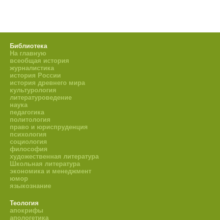
Библиотека
На главную
всеобщая история
журналистика
история России
история древнего мира
культурология
литературоведение
наука
педагогика
политология
право и юриспруденция
психология
социология
философия
художественная литература
Школьная литература
экономика и менеджмент
юмор
языкознание
Теология
апокрифы
апологетика