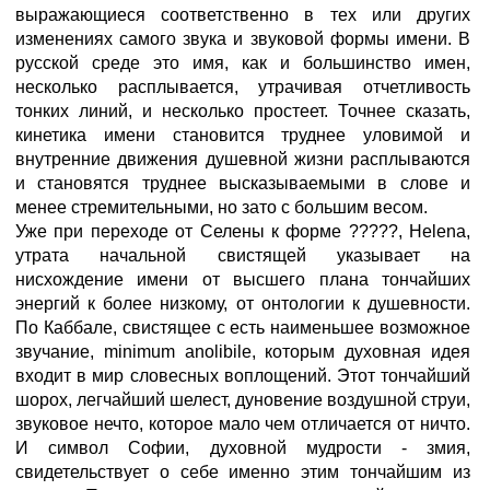
выражающиеся соответственно в тех или других
изменениях самого звука и звуковой формы имени. В
русской среде это имя, как и большинство имен,
несколько расплывается, утрачивая отчетливость
тонких линий, и несколько простеет. Точнее сказать,
кинетика имени становится труднее уловимой и
внутренние движения душевной жизни расплываются
и становятся труднее высказываемыми в слове и
менее стремительными, но зато с большим весом.
Уже при переходе от Селены к форме ?????, Helena,
утрата начальной свистящей указывает на
нисхождение имени от высшего плана тончайших
энергий к более низкому, от онтологии к душевности.
По Каббале, свистящее с есть наименьшее возможное
звучание, minimum anolibile, которым духовная идея
входит в мир словесных воплощений. Этот тончайший
шорох, легчайший шелест, дуновение воздушной струи,
звуковое нечто, которое мало чем отличается от ничто.
И символ Софии, духовной мудрости - змия,
свидетельствует о себе именно этим тончайшим из