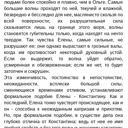
людьми более спокойно и плавно, чем в Ольге. Самые
большие волны проходят по ней, текучей и влажной,
безвредно и бесследно для нее, маслянисто скользя по
всей поверхности; их разрушительная сила
сказывается лишь на границе этого моря, волны
становятся губительны только, когда находят на нечто
твердое. Так чувства Елены, самые сильные, не
разрушают ее; они однако вырастают в грозные валы,
когда им противостоит некоторый духовный устой.
Если он выдержит, то волна уйдет обратно,
усмиренная и обезвреженная; если же нет, то будет
затопчен и сокрушен.
Эта изменчивость, постоянство в непостоянстве,
неожиданности, всплески большой силы,
сменяющиеся временами отливом, устанавливают
формальное подобие Елены - Константину. Как и
последний, Елена тонко чувствует происходящее, как и
он - способна к неожиданным капризам и прихотям.
Но, при формальном подобии, в существе дела она
глубоко отлична от Константина: ведь от нее ее имя
требует свойств и без того родных женскому характеру,