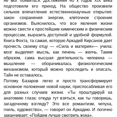
не мог появиться. Достижения 40 х годов XIX века
подготовили его приход. На общество произвели
сильное впечатление естественнонаучные открытия:
закон сохранения энергии, клеточное строение
организмов. Выяснилось, что все явления жизни
можно свести к простейшим химическим и физическим
процессам, выразить доступной и удобной формулой.
Книга Фохта, та самая, которую Аркадий Кирсанов дает
прочесть своему отцу — «Сила и материя»— учила:
мозг выделяет мысль, как печень — желчь. Таким
образом, сама высшая деятельность человека —
мышление — оборачивалась физиологическим
механизмом, который можно проследить и описать.
Тайн не оставалось.
Потому Базаров легко и просто трансформирует
основное положение новой науки, приспосабливая его
для разных случаев жизни. «Ты проштудируй ка
анатомию глаза: откуда тут взяться, как ты говоришь,
загадочному взгляду? Это все романтизм, чепуха,
гниль, художество», — говорит он Аркадию. И логично
заканчивает: «Пойдем лучше смотреть жука».