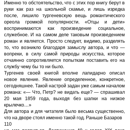
Именно то обстоятельство, что с этих пор книгу берут в
руки как раз на школьной скамье, и лишь изредка
после, лишило тургеневскую вещь романтического
ореола громкой популярности. «Отцы и дети»
воспринимаются как произведение социальное,
служебное. И на самом деле таковым произведением
роман и является. Просто следует, видимо, разделять
то, что возникло благодаря замыслу автора, и что —
вопреки, в силу самой природы искусства, которое
отчаянно сопротивляется попыткам поставить его на
службу чему бы то ни было.
Тургенев своей книгой вполне лапидарно описал
новое явление. Явление определенное, конкретное,
сегодняшнее. Такой настрой задан уже самым началом
романа: «— Что, Петр? не видать еще? — спрашивал
20 мая 1859 года, выходя без шапки на низкое
крылечко…»
Для автора и для читателя было весьма существенно,
что на дворе стоял именно такой год. Раньше Базаров
110