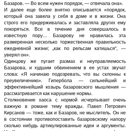
Базаров. — Во всем нужен порядок, — отвечала она».
И далее еще более внятно описывается «порядок,
который она завела у себя в доме и в жизни. Она
строго его придерживалась и заставляла других ему
покоряться. Все в течение дня совершалось в
известную пору… Базарову не нравилась эта
размеренная несколько торжественная правильность
ежедневной жизни; „как по рельсам катишься“, —
уверял он».
Одинцову же пугает размах и неуправляемость
Базарова, и худшим обвинением в ее устах звучат
слова: «Я начинаю подозревать, что вы склонны к
преувеличению». Гипербола — сильнейший и
эффективнейший козырь базаровского мышления —
рассматривается как нарушение нормы.
Столкновение хаоса с нормой исчерпывает очень
важную в романе тему вражды. Павел Петрович
Кирсанов — тоже, как и Базаров, не мыслитель. Он не
в состоянии противопоставить базаровскому напору
сколько нибудь артикулированные идеи и аргументы.