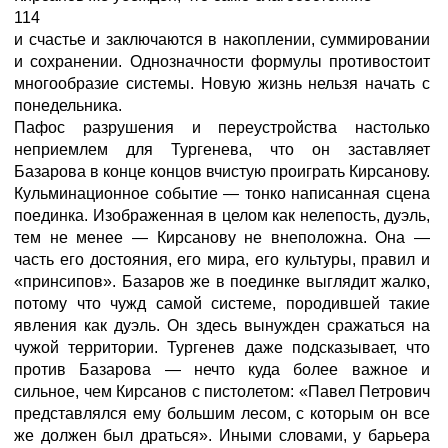
114
и счастье и заключаются в накоплении, суммировании
и сохранении. Однозначности формулы противостоит
многообразие системы. Новую жизнь нельзя начать с
понедельника.
Пафос разрушения и переустройства настолько
неприемлем для Тургенева, что он заставляет
Базарова в конце концов вчистую проиграть Кирсанову.
Кульминационное событие — тонко написанная сцена
поединка. Изображенная в целом как нелепость, дуэль,
тем не менее — Кирсанову не внеположна. Она —
часть его достояния, его мира, его культуры, правил и
«принсипов». Базаров же в поединке выглядит жалко,
потому что чужд самой системе, породившей такие
явления как дуэль. Он здесь вынужден сражаться на
чужой территории. Тургенев даже подсказывает, что
против Базарова — нечто куда более важное и
сильное, чем Кирсанов с пистолетом: «Павел Петрович
представлялся ему большим лесом, с которым он все
же должен был драться». Иными словами, у барьера