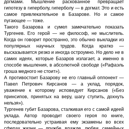
догмами. Мышление раскованное превращает
гипотезу в гиперболу, гиперболу — в догмат. Это и есть
самое привлекательное в Базарове. Но и самое
пугающее — тоже.
Такого Базарова и сумел замечательно показать
Тургенев. Его герой — не философ, не мыслитель.
Когда он говорит пространно, это обычно выкладки из
популярных научных трудов. Когда кратко —
высказывается резко и иногда остроумно. Но дело не в
самих идеях, которые Базаров излагает, а именно в
способе мышления, в абсолютной свободе («Рафаэль
гроша медного не стоит»).
А противостоит Базарову не его главный оппонент —
Павел Петрович Кирсанов — а уклад, порядок,
уважение к которому исповедует Кирсанов («Без
принсипов, принятых на веру, шагу ступить, дохнуть
нельзя»).
Тургенев губит Базарова, сталкивая его с самой идеей
уклада. Автор проводит своего героя по книге,
последовательно устраивая ему экзамены во всех
сферах жизни — дружбе, вражде, любви, семейных