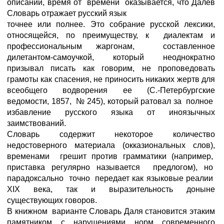
описаний, время от времени оказывается, что Далев
Словарь отражает русский язык
точнее или полнее. Это собрание русской лексики,
относящейся, по преимуществу, к диалектам и
профессиональным жаргонам, составленное
дилетантом-самоучкой, который неоднократно
призывал писать как говорим, не проповедовать
грамоты как спасения, не приносить никаких жертв для
всеобщего водворения ее (С.-Петербургские
ведомости, 1857, № 245), который ратовал за полное
избавление русского языка от иноязычных
заимствований.
Словарь содержит некоторое количество
недостоверного материала (окказиональных слов),
временами грешит против грамматики (например,
приставка регулярно называется предлогом), но
парадоксально точно передает как языковые реалии
XIX века, так и выразительность доныне
существующих говоров.
В книжном варианте Словарь Даля становится этаким
памятником с нарушениями норм современного