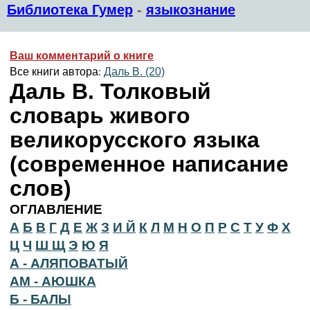
Библиотека Гумер
-
языкознание
Ваш комментарий о книге
Все книги автора:
Даль В. (20)
Даль В. Толковый
словарь живого
великорусского языка
(современное написание
слов)
ОГЛАВЛЕНИЕ
А
Б
В
Г
Д
Е
Ж
З
И Й
К
Л
М
Н
О
П
Р
С
Т
У
Ф
Х
Ц
Ч
Ш Щ
Э
Ю
Я
А - АЛЯПОВАТЫЙ
АМ - АЮШКА
Б - БАЛЫ