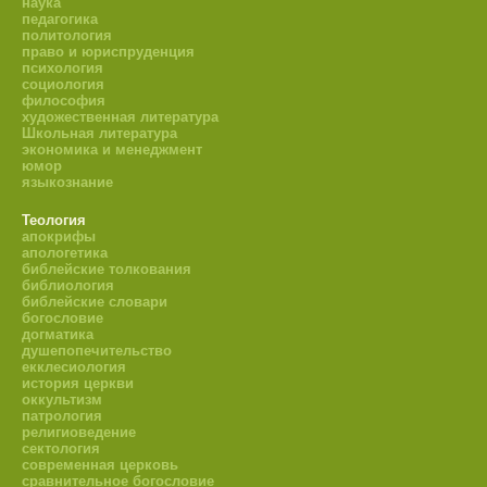
наука
педагогика
политология
право и юриспруденция
психология
социология
философия
художественная литература
Школьная литература
экономика и менеджмент
юмор
языкознание
Теология
апокрифы
апологетика
библейские толкования
библиология
библейские словари
богословие
догматика
душепопечительство
екклесиология
история церкви
оккультизм
патрология
религиоведение
сектология
современная церковь
сравнительное богословие