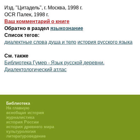
Изд. "Цитадель", г. Москва, 1998 г.
OCR Палек, 1998 г.
Ваш комментарий о книге
Обратно в раздел
языкознание
Список тегов:
диалектные слова
душа и тело
история русского языка
См. также
Библиотека Гумер - Язык русской деревни.
Диалектологический атлас
Библиотека
На главную
всеобщая история
журналистика
история России
история древнего мира
культурология
литературоведение