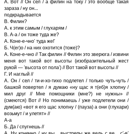
А. Вот // Он сел / а филин на току / это вообще такая
зараза / ну он...
подкрадывается
В. Филин?
А. к этим самым / глухарям /
В. А-а / он тоже туда же?
А. Коне-е-чно' туда же!'
Б. Ч(ег)о / на них охотится (тоже)?
А. Коне-е-чно // Так филин // Филин это зверюга / извини
меня вот такой вот высоты (изобразительный жест
рукой — 'высота от пола') // Вот такой вот высоты //
Г. И наглый //
А. Он / сел / ти-и-хо-тихо подлетел / только чуть-чуть /
башкой повертел / я думаю «ну щас я т(еб)я хлопну /
мил друг // Мне помощники (мне?) не нужны» //
(смеются) Вот // Но понимаешь / уже подлетели они /
дум(аю) «вот я его щас хлопну / (пауза) а они (глухари)
возьмут / и улетят» //
А-а
Б. Да / спугнешь //
А. Ну конечно / ну вы... выстрелы же ведь с ве... с'-в'