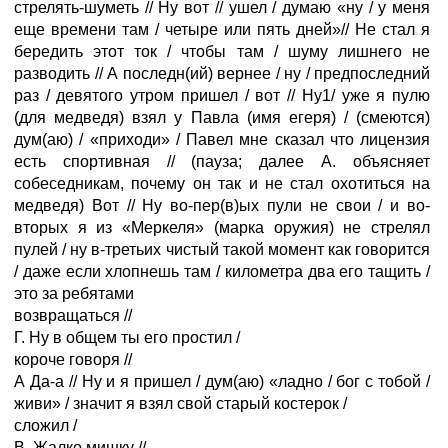
стрелять-шуметь // Ну вот // ушел / думаю «ну / у меня
еще времени там / четыре или пять дней»// Не стал я
бередить этот ток / чтобы там / шуму лишнего не
разводить // А последн(ий) вернее / ну / предпоследний
раз / девятого утром пришел / вот // Ну1/ уже я пулю
(для медведя) взял у Павла (имя егеря) / (смеются)
дум(аю) / «приходи» / Павел мне сказал что лицензия
есть спортивная // (пауза; далее А. объясняет
собеседникам, почему он так и не стал охотиться на
медведя) Вот // Ну во-пер(в)ых пули не свои / и во-
вторых я из «Меркеля» (марка оружия) не стрелял
пулей / ну в-третьих чистый такой момент как говорится
/ даже если хлопнешь там / километра два его тащить /
это за ребятами
возвращаться //
Г. Ну в общем ты его простил /
короче говоря //
А Да-а // Ну и я пришел / дум(аю) «ладно / бог с тобой /
живи» / значит я взял свой старый костерок /
сложил /
В. Жалко мишку //