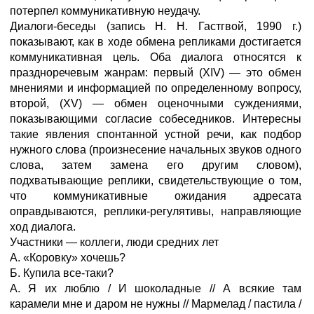
потерпел коммуникативную неудачу.
Диалоги-беседы (запись Н. Н. Гастгвой, 1990 г.)
показывают, как в ходе обмена репликами достигается
коммуникативная цель. Оба диалога относятся к
праздноречевым жанрам: первый (XIV) — это обмен
мнениями и информацией по определенному вопросу,
второй, (XV) — обмен оценочными суждениями,
показывающими согласие собеседников. Интересны
такие явления спонтанной устной речи, как подбор
нужного слова (произнесение начальных звуков одного
слова, затем замена его другим словом),
подхватывающие реплики, свидетельствующие о том,
что коммуникативные ожидания адресата
оправдываются, реплики-регулятивы, направляющие
ход диалога.
Участники — коллеги, люди средних лет
А. «Коровку» хочешь?
Б. Купила все-таки?
А. Я их люблю / И шоколадные // А всякие там
карамели мне и даром не нужны // Мармелад / пастила /