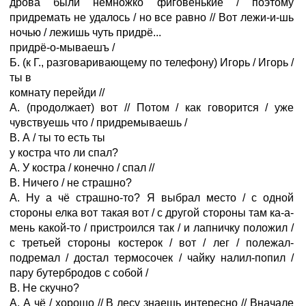
дрова были немножко фиговенькие / поэтому
придремать не удалось / но все равно // Вот лежи-и-шь
ночью / лежишь чуть придрё...
придрё-о-мываешъ /
Б. (к Г., разговаривающему по телефону) Игорь / Игорь /
ты в
комнату перейди //
А. (продолжает) вот // Потом / как говорится / уже
чувствуешь что / придремываешь /
В. А / ты то есть ты
у костра что ли спал?
А. У костра / конечно / спал //
В. Ничего / не страшно?
А. Ну а чё страшно-то? Я выбрал место / с одной
стороны елка вот такая вот / с другой стороны там ка-а-
мень какой-то / пристроился так / и лапничку положил /
с третьей стороны костерок / вот / лег / полежал-
подремал / достал термосочек / чайку налил-попил /
пару бутербродов с собой /
В. Не скучно?
А. А чё / хорошо // В лесу знаешь интересно // Вначале