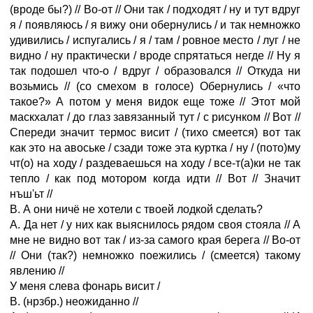
(вроде бы?) // Во-от // Они так / подходят / ну и тут вдруг
я / появляюсь / я вижу они обернулись / и так немножко
удивились / испугались / я / там / ровное место / луг / не
видно / ну практически / вроде спрятаться негде // Ну я
так подошел что-о / вдруг / образовался // Откуда ни
возьмись // (со смехом в голосе) Обернулись / «что
такое?» А потом у меня видок еще тоже // Этот мой
маскхалат / до глаз завязанный тут / с рисунком // Вот //
Спереди значит термос висит / (тихо смеется) вот так
как это на авоське / сзади тоже эта куртка / ну / (пото)му
чт(о) на ходу / раздеваешься на ходу / все-т(а)ки не так
тепло / как под мотором когда идти // Вот // Значит
нъш'ьт //
В. А они ничё не хотели с твоей лодкой сделать?
А. Да нет / у них как выяснилось рядом своя стояла // А
мне не видно вот так / из-за самого края берега // Во-от
// Они (так?) немножко поежились / (смеется) такому
явлению //
У меня слева фонарь висит /
В. (нрзбр.) неожиданно //