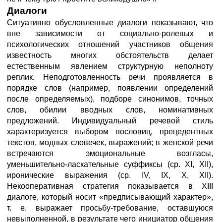
Диалоги
Ситуативно обусловленные диалоги показывают, что
вне зависимости от социально-ролевых и
психологических отношений участников общения
известность многих обстоятельств делает
естественным явлением структурную неполноту
реплик. Неподготовленность речи проявляется в
порядке слов (например, появлении определений
после определяемых), подборе синонимов, точных
слов, обилии вводных слов, номинативных
предложений. Индивидуальный речевой стиль
характеризуется выбором пословиц, прецедентных
текстов, модных словечек, выражений; в женской речи
встречаются эмоциональные возгласы,
уменьшительно-ласкательные суффиксы (ср. XI, XII),
иронические выражения (ср. IV, IX, X, XII).
Некооперативная стратегия показывается в XIII
диалоге, который носит «предписывающий характер»,
т. е. выражает просьбу-требование, оставшуюся
невыполненной, в результате чего инициатор общения