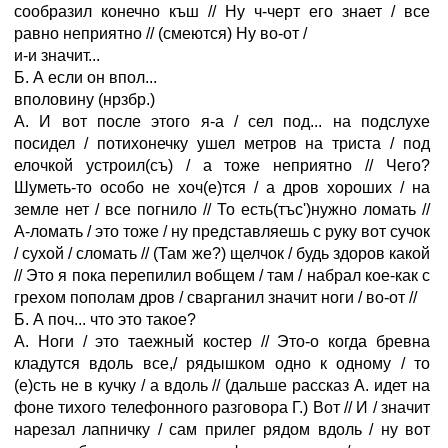
сообразил конечно къш // Ну ч-черт его знает / все
равно неприятно // (смеются) Ну во-от /
и-и значит...
Б. А если он впол...
вполовину (нрзбр.)
А. И вот после этого я-а / сел под... на подслухе
посидел / потихонечку ушел метров на триста / под
елочкой устроил(съ) / а тоже неприятно // Чего?
Шуметь-то особо не хоч(е)тся / а дров хороших / на
земле нет / все погнило // То есть(тъс')нужно ломать //
А-ломать / это тоже / ну представляешь с руку вот сучок
/ сухой / сломать // (Там же?) щелчок / будь здоров какой
// Это я пока перепилил вобщем / там / набрал кое-как с
грехом пополам дров / сварганил значит ноги / во-от //
Б. А поч... что это такое?
А. Ноги / это таежный костер // Это-о когда бревна
кладутся вдоль все,/ рядышком одно к одному / то
(е)сть не в кучку / а вдоль // (дальше рассказ А. идет на
фоне тихого телефонного разговора Г.) Вот // И / значит
нарезал лапничку / сам прилег рядом вдоль / ну вот