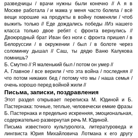
разведчицы / врачи нужны были конечно // А я в
Москве работала / и мама у меня часто болела / всё
вещи хорошие на продукты в войну поменяли / чтоб
выжить только // Еде дождались победы //Из нашего
класса только двое ребят с фронта вернулись //
Двоюродный брат Иван без ноги с фронта пришел / в
Белоруссии / в окружении / был / в болоте через
соломинку дышал // Саш, ты дядю Ваню Калукова
помнишь?
Б. Смутно // Я маленький был / потом он умер //
А. Главное / все верили / что эта война / последняя //
что потом никаких бед / потому что мы / наша семья /
очень хорошо перед войной жили //
Письма, записки, поздравления
Этот раздел открывает переписка М. Юдиной и Б.
Пастернака: точные, теплые, человечески емкие фразы
Б. Пастернака и предельно искренняя, эмоциональная,
содержательно развернутая речь М. Юдиной.
Письма известного культуролога, литературоведа и
лингвиста Юрия Михайловича Лотмана к его другу