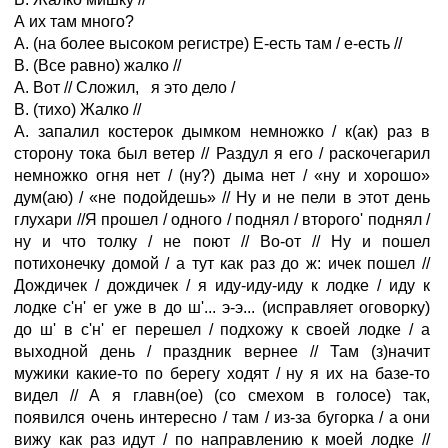
А их там много?
А. (на более высоком регистре) Е-есть там / е-есть //
В. (Все равно) жалко //
А. Вот // Сложил, я это дело /
В. (тихо) Жалко //
А. запалил костерок дымком немножко / к(ак) раз в
сторону тока был ветер // Раздул я его / раскочегарил
немножко огня нет / (ну?) дыма нет / «ну и хорошо»
дум(аю) / «не подойдешь» // Ну и не пели в этот день
глухари //Я прошел / одного / поднял / второго' поднял /
ну и что толку / не поют // Во-от // Ну и пошел
потихонечку домой / а тут как раз до ж: ичек пошел //
Дождичек / дождичек / я иду-иду-иду к лодке / иду к
лодке с'н' ег уже в до ш'... э-э... (исправляет оговорку)
до ш' в с'н' ег перешел / подхожу к своей лодке / а
выходной день / праздник вернее // Там (з)начит
мужики какие-то по берегу ходят / ну я их на базе-то
видел // А я главн(ое) (со смехом в голосе) так,
появился очень интересно / там / из-за бугорка / а они
вижу как раз идут / по направлению к моей лодке //