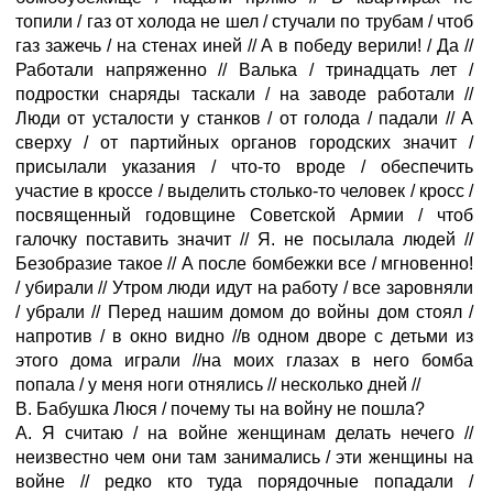
топили / газ от холода не шел / стучали по трубам / чтоб
газ зажечь / на стенах иней // А в победу верили! / Да //
Работали напряженно // Валька / тринадцать лет /
подростки снаряды таскали / на заводе работали //
Люди от усталости у станков / от голода / падали // А
сверху / от партийных органов городских значит /
присылали указания / что-то вроде / обеспечить
участие в кроссе / выделить столько-то человек / кросс /
посвященный годовщине Советской Армии / чтоб
галочку поставить значит // Я. не посылала людей //
Безобразие такое // А после бомбежки все / мгновенно!
/ убирали // Утром люди идут на работу / все заровняли
/ убрали // Перед нашим домом до войны дом стоял /
напротив / в окно видно //в одном дворе с детьми из
этого дома играли //на моих глазах в него бомба
попала / у меня ноги отнялись // несколько дней //
В. Бабушка Люся / почему ты на войну не пошла?
А. Я считаю / на войне женщинам делать нечего //
неизвестно чем они там занимались / эти женщины на
войне // редко кто туда порядочные попадали /