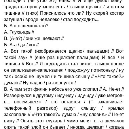
Господи / (не утро ж?) еще» // Я еще думал минут
тридцать-сорок у меня есть / слышу щелчок / и потом
тишина // (тихо) Приснилось что ли? Ну скорей костер
затушил / вроде недалеко / стал подходить...
Б. А кто щелкнул-то?
А. Глуха-арь //
В. (А-а?) / они же щелкают //
Б. А-а / да / угу //
А. Вот такой (изображается щелчок пальцами) // Вот
такой звук // (еще раз щелкает пальцами) И все / и
тишина // Вот // Я подходить стал вижу... слышу вроде
он запел-запел-запел-запел / подхожу-у потихоньку / ну
так / особо не шумел / и тишина слышу // «Что такое?»
думаю // Ну ладно / развернулся /
В. А там этот филин небось его уже слопал // А. Не-ет //
Развернулся к другому / иду-иду / иду-иду / уже метров-
в... восемьдесят / сто остается / (Г. заканчивает
телефонный разговор) вдруг слышу / крылья
захлопали // «Что такое?» думаю / «ну словил» // Не-ет
вижу // Опять этот глухарь / мимо меня п... а щелч-чок
опять такой злой он бывает / иногда щелкает / когда-а