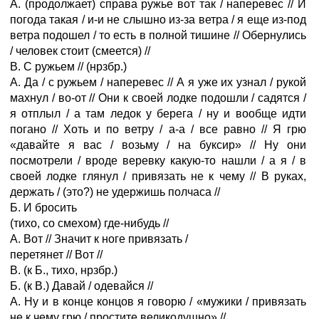
А. (продолжает) справа ружье вот так / наперевес // И
погода такая / и-и не слышно из-за ветра / я еще из-под
ветра подошел / то есть в полной тишине // Обернулись
/ человек стоит (смеется) //
В. С ружьем // (нрзбр.)
А. Да / с ружьем / наперевес // А я уже их узнал / рукой
махнул / во-от // Они к своей лодке подошли / садятся /
я отплыл / а там ледок у берега / ну и вообще идти
погано // Хоть и по ветру / а-а / все равно // Я грю
«давайте я вас / возьму / на буксир» // Ну они
посмотрели / вроде веревку какую-то нашли / а я / в
своей лодке глянул / привязать не к чему // В руках,
держать / (это?) не удержишь полчаса //
Б. И бросить
(тихо, со смехом) где-нибудь //
А. Вот // Значит к ноге привязать /
перетянет // Вот //
В. (к Б., тихо, нрзбр.)
Б. (к В.) Давай / одевайся //
А. Ну и в конце концов я говорю / «мужики / привязать
не к чему грю / простите великодушно» //