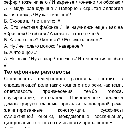
зефир / тоже ничего / И варенье / конечно / я обожаю /
А к меду равнодушна / Наверно / скрытая аллергия
какая-нибудь / Ну как тебе они?
Б. Суховаты / не тянутся //
А. Это местная фабрика / Не научились еще / как на
«Красном Октябре» / А может / сырье не то //
Б. Какое сырье? / Молоко? / Его здесь полно //
А. Ну / не только молоко / наверное //
Б. А что еще? //
А. Не знаю / Ну / сахар / конечно // И технология особая
//
Телефонные разговоры
Особенность телефонного разговора состоит в
определяющей роли таких компонентов речи, как темп,
отчетливость произнесения, тембр голоса,
паузирование, интонация. Приведенные диалоги
демонстрируют главные признаки разговорной речи:
эллиптированные конструкции, суффиксы
субъективной оценки, междометные восклицания,
цитирование текстов со смысловым приращением.