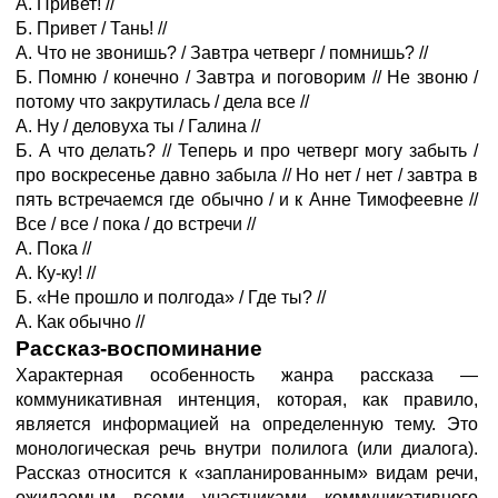
А. Привет! //
Б. Привет / Тань! //
А. Что не звонишь? / Завтра четверг / помнишь? //
Б. Помню / конечно / Завтра и поговорим // Не звоню /
потому что закрутилась / дела все //
А. Ну / деловуха ты / Галина //
Б. А что делать? // Теперь и про четверг могу забыть /
про воскресенье давно забыла // Но нет / нет / завтра в
пять встречаемся где обычно / и к Анне Тимофеевне //
Все / все / пока / до встречи //
А. Пока //
А. Ку-ку! //
Б. «Не прошло и полгода» / Где ты? //
А. Как обычно //
Рассказ-воспоминание
Характерная особенность жанра рассказа —
коммуникативная интенция, которая, как правило,
является информацией на определенную тему. Это
монологическая речь внутри полилога (или диалога).
Рассказ относится к «запланированным» видам речи,
ожидаемым всеми участниками коммуникативного