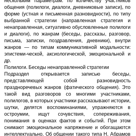
нескольким параметрам: по количеству участников
общения (полилоги, диалоги, дневниковые записи), по
форме (устная и письменная разновидности), по типу
выбранной стратегии (направленная стратегия и
ненаправленная, ситуативно обусловленные полилоги
и диалоги), по жанрам (беседы, рассказы, разговор,
письма, записки, поздравления, дневники), внутри
жанров — по типам коммуникативной модальности:
эпистеми-ческой, аксиологической, эмоциональной и
др.
Полилоги. Беседы ненаправленной стратегии
Подраздел открывается записью беседы,
представляющей собой разновидность
праздноречевых жанров (фатического общения). Это
такой вид разговоров со многими участниками,
полилогов, в которых участники рассказывают истории,
шутки, делятся воспоминаниями, упражняются в
остроумии, ищут сочувствия, сопереживания,
понимания в оценках фактов и событий. При этом
снимают эмоциональное напряжение и обогащаются
интеллектуально. Об общении такого типа Н. Абрамов