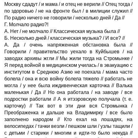
Москву сдадут / и мама / и отец не верили // Отец тогда /
по здоровью / не на фронте был / в милиции служил //
По радио ничего не говорили / несколько дней / Да //
Г. Молчало радио?!
А. Нет / не молчало // Классическая музыка была //
Б. Несколько дней / классическая музыка? / И все? //
А. Да / очень напряженная обстановка была //
Говорили / правительство уехало в Куйбышев / на
заводах архивы жгли // Мы жили тогда на Стромынке /
Я перед войной в медицинском училась / в эвакуацию с
институтом в Среднюю Азию не поехала / мама часто
болела / она и всю войну болела тяжело // работать не
могла / у нее была иждивенческая карточка // Валька
маленькая / Да // Но она работала / на заводе / все
подростки работали // А я итээровскую получала (т. е.
карточку) // Так вот в эти дни вся Стромынка /
Преображенка и дальше на Владимирку / все было
заполнено народом // Кто ехал на лошадях, на
велосипедах / тачки везли / пешком шли / узлы тащили /
с детьми / старики / многим и идти-то было некуда //