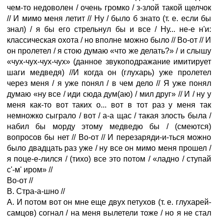
чем-то недоволен / очень громко / з-злой такой щелчок
// И мимо меня летит // Ну / было б знато (т. е. если бы
знал) / я бы его стрельнул бы и все / Ну... не-е н'и:
классическая охота / но вполне можно было // Во-от // И
он пролетел / я стою думаю «что же делать?» / и слышу
«чух-чух-чух-чух» (данное звукоподражание имитирует
шаги медведя) //И когда он (глухарь) уже пролетел
через меня / я уже понял / в чем дело // Я уже понял
думаю «ну все / иди сюда дум(аю) / мил друг» // И / ну у
меня как-то вот таких о... вот в тот раз у меня так
немножко сыграло / вот / а-а щас / такая злость была /
набил бы морду этому медведю бы / (смеются)
вопросов бы нет // Во-от // И перезаряди-и-ться можно
было двадцать раз уже / ну все он мимо меня прошел /
я поце-е-лился / (тихо) все это потом / «ладно / ступай
с'-м' иром» //
Во-от //
В. Стра-а-шно //
А. И потом вот он мне еще двух петухов (т. е. глухарей-
самцов) согнал / на меня вылетели тоже / но я не стал