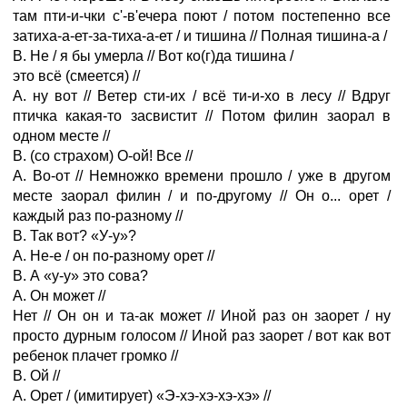
там пти-и-чки с'-в'ечера поют / потом постепенно все
затиха-а-ет-за-тиха-а-ет / и тишина // Полная тишина-а /
В. Не / я бы умерла // Вот ко(г)да тишина /
это всё (смеется) //
А. ну вот // Ветер сти-их / всё ти-и-хо в лесу // Вдруг
птичка какая-то засвистит // Потом филин заорал в
одном месте //
В. (со страхом) О-ой! Все //
А. Во-от // Немножко времени прошло / уже в другом
месте заорал филин / и по-другому // Он о... орет /
каждый раз по-разному //
В. Так вот? «У-у»?
А. Не-е / он по-разному орет //
В. А «у-у» это сова?
А. Он может //
Нет // Он он и та-ак может // Иной раз он заорет / ну
просто дурным голосом // Иной раз заорет / вот как вот
ребенок плачет громко //
В. Ой //
А. Орет / (имитирует) «Э-хэ-хэ-хэ-хэ» //