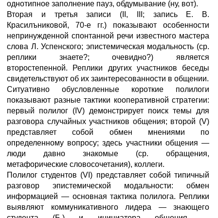
однотипное заполнение пауз, обдумывание (ну, вот).
Вторая и третья записи (II, III; запись Е. В.
Красилъниковой, 70-е гг.) показывают особенности
непринужденной спонтанной речи известного мастера
слова Л. Успенского; эпистемическая модальность (ср.
реплики знаете?; очевидно?) является
второстепенной. Реплики других участников беседы
свидетельствуют об их заинтересованности в общении.
Ситуативно обусловленные короткие полилоги
показывают разные тактики кооперативной стратегии:
первый полилог (IV) демонстрирует поиск темы для
разговора случайных участников общения; второй (V)
представляет собой обмен мнениями по
определенному вопросу; здесь участники общения —
люди давно знакомые (ср. обращения,
метафорические словосочетания), коллеги.
Полилог студентов (VI) представляет собой типичный
разговор эпистемической модальности: обмен
информацией — основная тактика полилога. Реплики
выявляют коммуникативного лидера — знающего
студента (Б.) и инициатора общения —