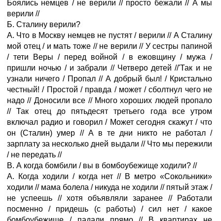
Боялись немцев / не верили // просто бежали // А мы
верили //
Б. Сталину верили?
А. Что в Москву немцев не пустят / верили // А Сталину
мой отец / и мать тоже // не верили // У сестры папиной
/ тети Веры / перед войной / в ежовщину / мужа /
пришли ночью / и забрали // Четверо детей //'Так и не
узнали ничего / Пропал // А добрый был! / Кристально
честный! / Простой / правда / может / сболтнул чего не
надо // Доносили все // Много хороших людей пропало
// Так отец до пятьдесят третьего года все утром
включал радио и говорил / Может сегодня скажут / что
он (Сталин) умер // А в те дни никто не работал /
зарплату за несколько дней выдали // Что мы пережили
/ не передать //
В. А когда бомбили / вы в бомбоубежище ходили? //
А. Когда ходили / когда нет // В метро «Сокольники»
ходили // мама болела / никуда не ходили // пятый этаж /
не успеешь // хотя объявляли заранее // Работали
посменно / придешь (с работы) / сил нет / какое
бомбоубежище / падали прямо // В квартирах не