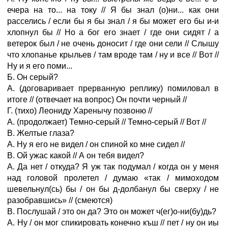
ечера на то... на току // Я бы знал (о)ни... как они
расселись / если бы я бы знал / я бы может его бы и-и
хлопнул бы // Но а бог его знает / где они сидят / а
ветерок был / не очень доносит / где они сели // Слышу
что хлопанье крыльев / там вроде там / ну и все // Вот //
Ну и я его поми...
Б. Он серый?
А. (договаривает прерванную реплику) помиловал в
итоге // (отвечает на вопрос) Он почти черный //
Г. (тихо) Леониду Харенычу позвоню //
А. (продолжает) Темно-серый // Темно-серый // Вот //
В. Желтые глаза?
А. Ну я его не видел / он спиной ко мне сидел //
В. Ой ужас какой // А он тебя видел?
А. Да нет / откуда? Я уж так подумал / когда он у меня
над головой пролетел / думаю «так / мимоходом
шевельнул(сь) бы / он бы д-долбанул бы сверху / не
разобравшись» // (смеются)
В. Послушай / это он да? Это он может ч(ег)о-ни(бу)дь?
А. Ну / он мог спикировать конечно къш // пет / ну он иы