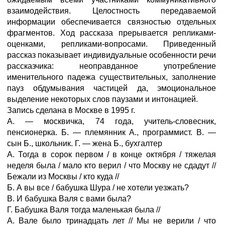
взаимодействия. Целостность передаваемой
информации обеспечивается связностью отдельных
фрагментов. Ход рассказа прерывается репликами-
оценками, репликами-вопросами. Приведенный
рассказ показывает индивидуальные особенности речи
рассказчика: неоправданное употребление
именительного падежа существительных, заполнение
пауз обдумывания частицей да, эмоциональное
выделение некоторых слов паузами и интонацией.
Запись сделана в Москве в 1995 г.
А. — москвичка, 74 года, учитель-словесник,
пенсионерка. Б. — племянник А., программист. В. —
сын Б., школьник. Г. — жена Б., бухгалтер
А. Тогда в сорок первом / в конце октября / тяжелая
неделя была / мало кто верил / что Москву не сдадут //
Бежали из Москвы / кто куда //
Б. А вы все / бабушка Шура / не хотели уезжать?
В. И бабушка Валя с вами была?
Г. Бабушка Валя тогда маленькая была //
А. Вале было тринадцать лет // Мы не верили / что