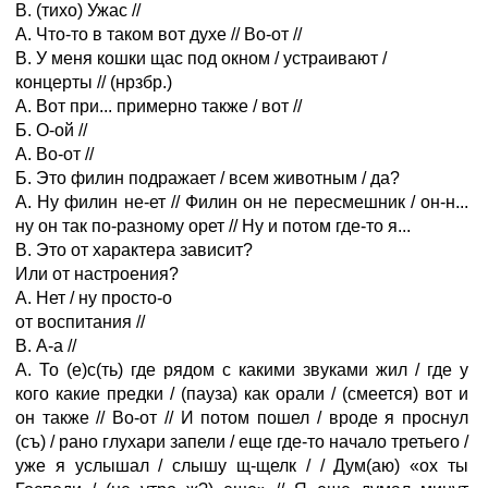
В. (тихо) Ужас //
А. Что-то в таком вот духе // Во-от //
В. У меня кошки щас под окном / устраивают /
концерты // (нрзбр.)
А. Вот при... примерно также / вот //
Б. О-ой //
А. Во-от //
Б. Это филин подражает / всем животным / да?
А. Ну филин не-ет // Филин он не пересмешник / он-н...
ну он так по-разному орет // Ну и потом где-то я...
В. Это от характера зависит?
Или от настроения?
А. Нет / ну просто-о
от воспитания //
В. А-а //
А. То (е)с(ть) где рядом с какими звуками жил / где у
кого какие предки / (пауза) как орали / (смеется) вот и
он также // Во-от // И потом пошел / вроде я проснул
(съ) / рано глухари запели / еще где-то начало третьего /
уже я услышал / слышу щ-щелк / / Дум(аю) «ох ты