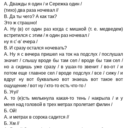
А. Дважды я один / и Сережка один /
(тихо) два раза ночевал //
В. Да ты чего? А как так?
Это ж страшно!
А. Ну (в) от один раз когда с мишкой (т. е. медведем)
встретился с этим / я один раз ночевал /
ну я с'-в' ечера /
В. И сразу остался ночевать?
А. Ну я с вечера пришел на ток на подслух / послушал
значит / слышу вроде бы там сел / вроде бы там сел /
но а сидишь уже сразу / в ушах-то звенит / во-от / и
потом еще главное сел / вроде подслух / все / сижу / и
вдруг ну вот буквально вот знаешь вот такое вот
ощущение / вот ну / кто-то есть что-то /
Б. Угу//
А. то (е)сть мелькнула какая-то тень / накрыла / и у
меня над головой в трех метрах пролетает филин /
Б. Ой!
А. и метрах в сорока садится //
Б. Хм //