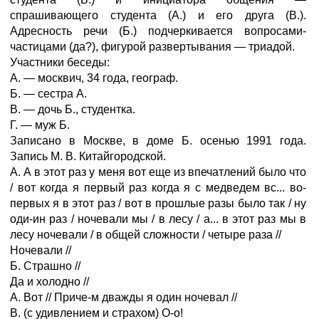
спрашивающего студента (А.) и его друга (В.).
Адресность речи (Б.) подчеркивается вопросами-
частицами (да?), фигурой развертывания — триадой.
Участники беседы:
А. — москвич, 34 года, географ.
Б. — сестра А.
В. — дочь Б., студентка.
Г. — муж Б.
Записано в Москве, в доме Б. осенью 1991 года.
Запись М. В. Китайгородской.
А. А в этот раз у меня вот еще из впечатлений было что
/ вот когда я первый раз когда я с медведем вс... во-
первых я в этот раз / вот в прошлые разы было так / ну
оди-ин раз / ночевали мы / в лесу / а... в этот раз мы в
лесу ночевали / в общей сложности / четыре раза //
Ночевали //
Б. Страшно //
Да и холодно //
А. Вот // Приче-м дважды я один ночевал //
В. (с удивлением и страхом) О-о!