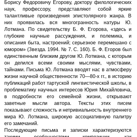
Борису Федоровичу Егорову, доктору филологических
наук, профессору, представляют собой яркие
талантливые произведения эпистолярного жанра. В
них проявилась вся многогранность натуры Ю.
Лотмана. По свидетельству Б. Ф. Егорова, «здесь и
глубокие научные рассуждения, и полемика, и
описания быта, настроений; серьезное перемешано с
юмором» (Звезда. 1994. № 7. С. 160). Б. Ф. Егоров был
единственным близким другом Ю. Лотмана, с которым
он делился всеми своими мыслями, чувствами,
тайнами. Письма Ю. Лотмана вводят нас в атмосферу
жизни научной общественности 70—80-х гг., в историю
публикаций работ тартуской лингвистической школы, в
проблематику научных интересов Юрия Михайловича,
в подробности его семейной жизни, открывают
заветные мысли автора. Тексты этих писем
показывают сложность и нетривиальность внутреннего
мира Ю. Лотмана, широкую ассоциативную палитру
его замечаний.
Последующие письма и записки характеризуются
такими особенностями композиции, как