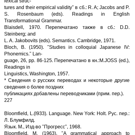
lexical struc-
tures and their empirical validity" в сб.: R. A; Jacobs and P.
S. Rosenbaum (eds). Readings in English
Transformational Grammar.
Blaisdell, 1970. Перепечатано также в сб.: D.D.
Steinberg; and
L. A. Jakobovits (eds). Semantics. Cambridge, 1971.
Bloch, B. (1950). "Studies in colloquial Japanese IV:
Phonemics." Lan-
guage, 26, pp. 86-125. Перепечатано в кн.:M.JOSS (ed.),
Readings in
Linguistics, Washington, 1957.
* Сведения о русских переводах и некоторые другие
сведения о более поздних
публикациях добавлены переводчиками (прим. пер.).
227
Bloomfield, L.(I933). Language. New York: Holt. Рус. пер.:
Л. Блумфилд.
Язык. М., Изд-во "Прогресс", 1968.
Bloomfield, M. (1963), "A grammatical approach to