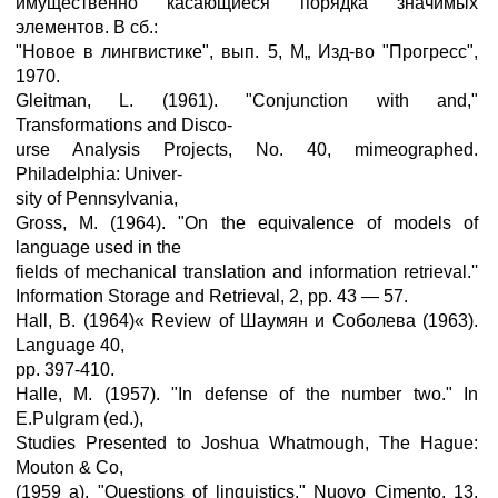
имущественно касающиеся порядка значимых
элементов. В сб.:
"Новое в лингвистике", вып. 5, М„ Изд-во "Прогресс",
1970.
Gleitman, L. (1961). "Conjunction with and,"
Transformations and Disco-
urse Analysis Projects, No. 40, mimeographed.
Philadelphia: Univer-
sity of Pennsylvania,
Gross, M. (1964). "On the equivalence of models of
language used in the
fields of mechanical translation and information retrieval.''
Information Storage and Retrieval, 2, pp. 43 — 57.
Hall, B. (1964)« Review of Шаумян и Соболева (1963).
Language 40,
pp. 397-410.
Halle, M. (1957). "In defense of the number two." In
E.Pulgram (ed.),
Studies Presented to Joshua Whatmough, The Hague:
Mouton & Co,
(1959 a), "Questions of linguistics." Nuovo Cimento, 13,