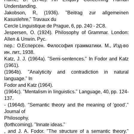
Understanding.
Jakobson, R, (1936). "Beitrag zur allgemeinen
Kasuslehre," Travaux du
Cercle Linguistique de Prague, 6, pp. 240 - 2C8.
Jespersen, O. (1924). Philosophy of Grammar. London:
Allen & Unwin. Рус.
пер.: О.Есперсен. Философия грамматики. M., Изд-во
ин. лит., 1938.
Katz, J. J. (1964a). "Semi-sentences." In Fodor and Katz
(1961).
(1964b). "Analyticity and contradiction in natural
language." In
Fodor and Katz (1964).
(1964c). "Mentalism in linguistics." Language, 40, pp. 124-
137.
- (1964d). "Semantic theory and the meaning of 'good'."
Journal of
Philosophy.
(forthcoming). "Innate ideas."
, and J. A. Fodor. "The structure of a semantic theory."