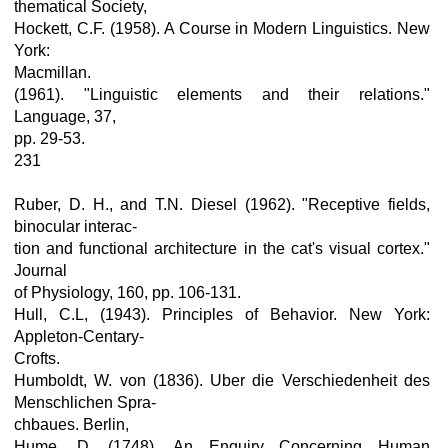
thematical Society,
Hockett, C.F. (1958). A Course in Modern Linguistics. New
York:
Macmillan.
(1961). "Linguistic elements and their relations."
Language, 37,
pp. 29-53.
231
Ruber, D. H., and T.N. Diesel (1962). "Receptive fields,
binocular interac-
tion and functional architecture in the cat's visual cortex."
Journal
of Physiology, 160, pp. 106-131.
Hull, C.L, (1943). Principles of Behavior. New York:
Appleton-Centary-
Crofts.
Humboldt, W. von (1836). Uber die Verschiedenheit des
Menschlichen Spra-
chbaues. Berlin,
Hume, D. (1748). An Enquiry Concerning Human