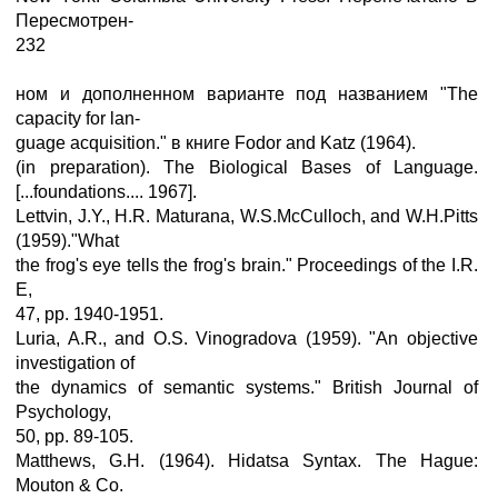
Пересмотрен-
232
ном и дополненном варианте под названием "The
capacity for lan-
guage acquisition." в книге Fodor and Katz (1964).
(in preparation). The Biological Bases of Language.
[...foundations.... 1967].
Lettvin, J.Y., H.R. Maturana, W.S.McCulloch, and W.H.Pitts
(1959)."What
the frog's eye tells the frog's brain." Proceedings of the I.R.
E,
47, pp. 1940-1951.
Luria, A.R., and O.S. Vinogradova (1959). "An objective
investigation of
the dynamics of semantic systems." British Journal of
Psychology,
50, pp. 89-105.
Matthews, G.H. (1964). Hidatsa Syntax. The Hague:
Mouton & Co.