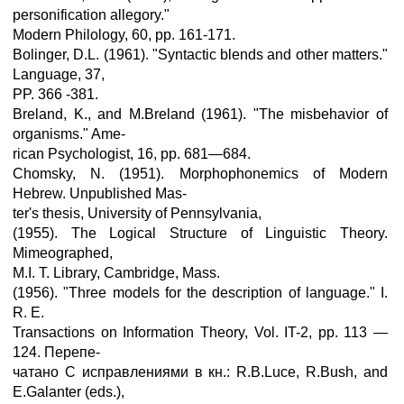
personification allegory."
Modern Philology, 60, pp. 161-171.
Bolinger, D.L. (1961). "Syntactic blends and other matters."
Language, 37,
PP. 366 -381.
Breland, K., and M.Breland (1961). "The misbehavior of
organisms." Ame-
rican Psychologist, 16, pp. 681—684.
Chomsky, N. (1951). Morphophonemics of Modern
Hebrew. Unpublished Mas-
ter's thesis, University of Pennsylvania,
(1955). The Logical Structure of Linguistic Theory.
Mimeographed,
M.I. T. Library, Cambridge, Mass.
(1956). "Three models for the description of language." I.
R. Е.
Transactions on Information Theory, Vol. IT-2, pp. 113 —
124. Перепе-
чатано С исправлениями в кн.: R.B.Luce, R.Bush, and
E.Galanter (eds.),