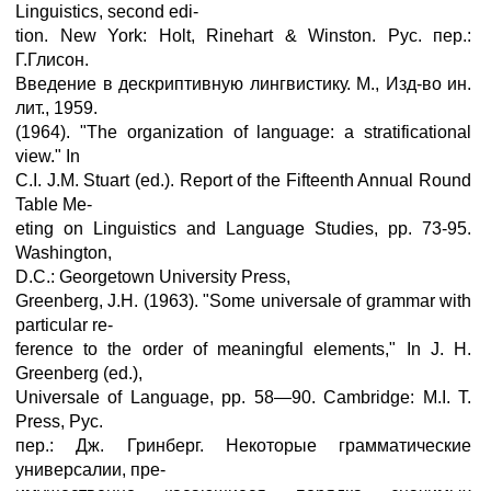
Linguistics, second edi-
tion. New York: Holt, Rinehart & Winston. Рус. пер.:
Г.Глисон.
Введение в дескриптивную лингвистику. М., Изд-во ин.
лит., 1959.
(1964). "The organization of language: a stratificational
view." In
C.I. J.M. Stuart (ed.). Report of the Fifteenth Annual Round
Table Me-
eting on Linguistics and Language Studies, pp. 73-95.
Washington,
D.C.: Georgetown University Press,
Greenberg, J.H. (1963). "Some universale of grammar with
particular re-
ference to the order of meaningful elements," In J. H.
Greenberg (ed.),
Universale of Language, pp. 58—90. Cambridge: M.I. T.
Press, Рус.
пер.: Дж. Гринберг. Некоторые грамматические
универсалии, пре-