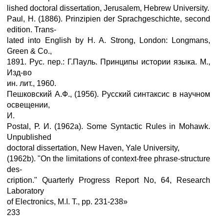
lished doctoral dissertation, Jerusalem, Hebrew University.
Paul, H. (1886). Prinzipien der Sprachgeschichte, second
edition. Trans-
lated into English by H. A. Strong, London: Longmans,
Green & Co.,
1891. Рус. пер.: Г.Пауль. Принципы истории языка. М.,
Изд-во
ин. лит., 1960.
Пешковский А.Ф., (1956). Русский синтаксис в научном
освещении,
И.
Postal, Р. И. (1962а). Some Syntactic Rules in Mohawk.
Unpublished
doctoral dissertation, New Haven, Yale University,
(1962b). "On the limitations of context-free phrase-structure
des-
cription." Quarterly Progress Report No, 64, Research
Laboratory
of Electronics, M.I. T., pp. 231-238»
233