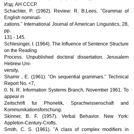
Изд. АН СССР.
Schachter, P. (1962). Review: R. В.Lees, "Grammar of
English nominali-
zations.'' International Journal of American Linguistics, 28,
pp.
131 - 145.
Schlesinger, I. (1964). The Influence of Sentence Structure
on the Reading
Process. Unpublished doctoral dissertation. Jerusalem
Hebrew Uni-
versity,
Shamir , E. (1961). "On sequential grammars." Technical
Report No. <7,
0. N. R. Information Systems Branch, November 1961. To
appear in
Zeitschrift fur Phonetik, Sprachwissenschaft and
Kommunikationsforschung.
Skinner, B. F. (1957). Verbal Behavior. New York:
Appleton-Century-Crofts.
Smith, C. S. (1961). "A class of complex modifiers in