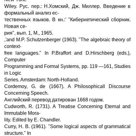
Wiley. Рус. пер.: Н.Хомский, Дж. Миллер. Введение в
формальный анализ ес-
тественных языков. В кн.:' "Кибернетический сборник.
Новая се-
рия", вып. 1, М., 1965.
,'and M.P. Schutzenberger (1963). "The algebraic theory of
context-
free languages." In P.Braffort and D.Hirschberg (eds.),
Computer
Programming and Formal Systems, pp. 119 —161, Studies
in Logic
Series. Amsterdam: North-Holland.
Cordemoy, G. de (1667). A Philosophicall Discourse
Concerning Speech.
Английский перевод датирован 1668 годом.
Cudworth, R. (1731). A Treatise Concerning Eternal and
Immutable Mora-
lity. Edited by E. Chandler.
Curry, H. B. (1961). "Some logical aspects of grammatical
structure." In