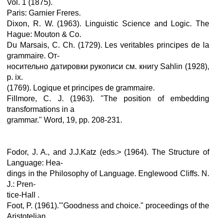
Vol. 1 (1875).
Paris: Garnier Freres.
Dixon, R. W. (1963). Linguistic Science and Logic. The
Hague: Mouton & Co.
Du Marsais, C. Ch. (1729). Les veritables principes de la
grammaire. От-
носительно датировки рукописи см. книгу Sahlin (1928),
p. ix.
(1769). Logique et principes de grammaire.
Fillmore, С. J. (1963). "The position of embedding
transformations in a
grammar." Word, 19, pp. 208-231.
Fodor, J. A., and J.J.Katz (eds.> (1964). The Structure of
Language: Hea-
dings in the Philosophy of Language. Englewood Cliffs. N.
J.: Pren-
tice-Hall .
Foot, P. (1961).'"Goodness and choice." proceedings of the
Aristotelian