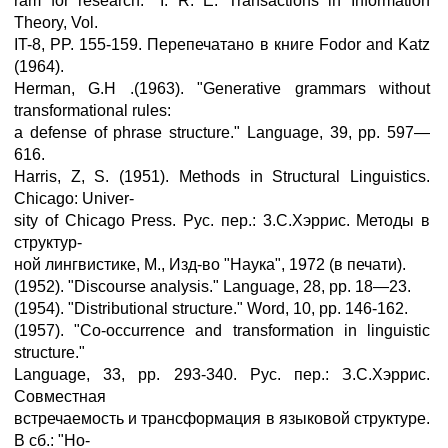
ram for research." I. R. E. Transactions in Information
Theory, Vol.
IT-8, PP. 155-159. Перепечатано в книге Fodor and Katz
(1964).
Herman, G.H .(1963). "Generative grammars without
transformational rules:
a defense of phrase structure." Language, 39, pp. 597—
616.
Harris, Z, S. (1951). Methods in Structural Linguistics.
Chicago: Univer-
sity of Chicago Press. Рус. пер.: 3.С.Хэррис. Методы в
структур-
ной лингвистике, М., Изд-вo "Наука", 1972 (в печати).
(1952). "Discourse analysis." Language, 28, pp. 18—23.
(1954). "Distributional structure." Word, 10, pp. 146-162.
(1957). "Co-occurrence and transformation in linguistic
structure."
Language, 33, pp. 293-340. Рус. пер.: З.С.Хэррис.
Совместная
встречаемость и трансформация в языковой структуре.
В сб.: "Но-