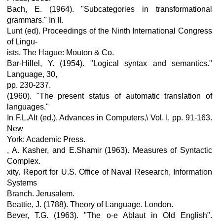
Bach, E. (1964). "Subcategories in transformational
grammars." In II.
Lunt (ed). Proceedings of the Ninth International Congress
of Lingu-
ists. The Hague: Mouton & Co.
Bar-Hillel, Y. (1954). "Logical syntax and semantics."
Language, 30,
pp. 230-237.
(1960). "The present status of automatic translation of
languages."
In F.L.Alt (ed.), Advances in Computers,\ Vol. I, pp. 91-163.
New
York: Academic Press.
, A. Kasher, and E.Shamir (1963). Measures of Syntactic
Complex.
xity. Report for U.S. Office of Naval Research, Information
Systems
Branch. Jerusalem.
Beattie, J. (1788). Theory of Language. London.
Bever, T.G. (1963). "The o-e Ablaut in Old English".