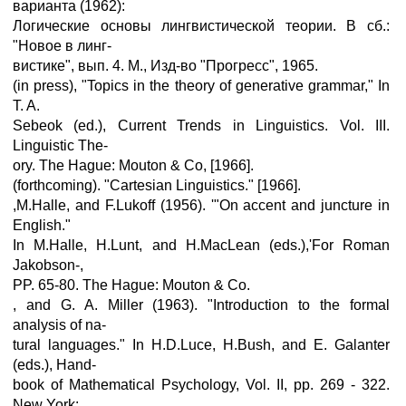
варианта (1962):
Логические основы лингвистической теории. В сб.:
"Новое в линг-
вистике", вып. 4. М., Изд-во "Прогресс", 1965.
(in press), "Topics in the theory of generative grammar," In
T. A.
Sebeok (ed.), Current Trends in Linguistics. Vol. III.
Linguistic The-
ory. The Hague: Mouton & Co, [1966].
(forthcoming). "Cartesian Linguistics." [1966].
,M.Halle, and F.Lukoff (1956). '"On accent and juncture in
English."
In M.Halle, H.Lunt, and H.MacLean (eds.),'For Roman
Jakobson-,
PP. 65-80. The Hague: Mouton & Co.
, and G. A. Miller (1963). "Introduction to the formal
analysis of na-
tural languages." In H.D.Luce, H.Bush, and E. Galanter
(eds.), Hand-
book of Mathematical Psychology, Vol. II, pp. 269 - 322.
New York: