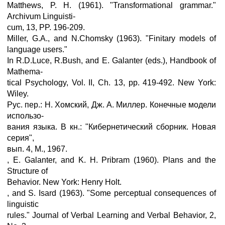
Matthews, P. H. (1961). "Transformational grammar."
Archivum Linguisti-
cum, 13, PP. 196-209.
Miller, G.A., and N.Chomsky (1963). "Finitary models of
language users."
In R.D.Luce, R.Bush, and E. Galanter (eds.), Handbook of
Mathema-
tical Psychology, Vol. II, Ch. 13, pp. 419-492. New York:
Wiley.
Рус. пер.: Н. Хомский, Дж. А. Миллер. Конечные модели
использо-
вания языка. В кн.: "Кибернетический сборник. Новая
серия",
вып. 4, М., 1967.
, Е. Galanter, and K. H. Pribram (1960). Plans and the
Structure of
Behavior. New York: Henry Holt.
, and S. Isard (1963). "Some perceptual consequences of
linguistic
rules." Journal of Verbal Learning and Verbal Behavior, 2,