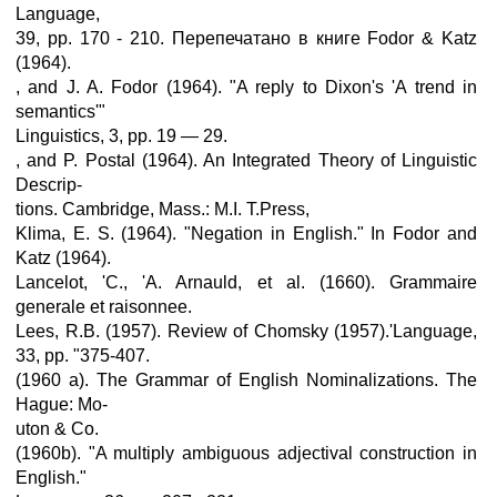
Language,
39, pp. 170 - 210. Перепечатано в книге Fodor & Katz
(1964).
, and J. A. Fodor (1964). "A reply to Dixon's 'A trend in
semantics'"
Linguistics, 3, pp. 19 — 29.
, and P. Postal (1964). An Integrated Theory of Linguistic
Descrip-
tions. Cambridge, Mass.: M.I. T.Press,
Klima, E. S. (1964). "Negation in English." In Fodor and
Katz (1964).
Lancelot, 'С., 'A. Arnauld, et al. (1660). Grammaire
generale et raisonnee.
Lees, R.B. (1957). Review of Chomsky (1957).'Language,
33, pp. "375-407.
(1960 a). The Grammar of English Nominalizations. The
Hague: Mo-
uton & Co.
(1960b). "A multiply ambiguous adjectival construction in
English."