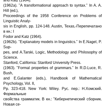
and Katz (1964).
(1962a). "A transformational approach to syntax." In A. A.
Hill (ed.),
Proceedings of the 1958 Conference on Problems of
Linguistic Analy-
sis in English, pp. 124-148. Austin, Texas,-Перепечатано
в кн.: I
Fodor and Katz (1964).
(1962b). "Explanatory models in linguistics." In E.Nagel, P.
Sup-
pes, and A.Tarski, Logic, Methodology and Philosophy of
Science.
Stanford, California: Stanford University Press.
(1963). "Formal properties of grammars." In R.D.Luce, R.
Bush,
and E.Galanter (eds.), Handbook of Mathematical
Psychology, Vol. II,
Pp. 323-418. New York: Wiley. Рус. пер.: Н.Хомский.
Формальные
свойства грамматик. В кн.: "Кибернетический сборник.
Новая се-