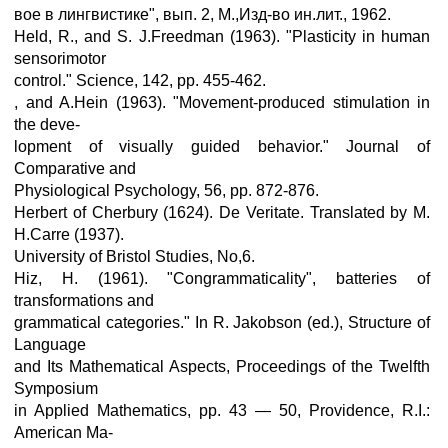
вое в лингвистике", вып. 2, М.,Изд-во ин.лит., 1962.
Held, R., and S. J.Freedman (1963). "Plasticity in human
sensorimotor
control." Science, 142, pp. 455-462.
, and A.Hein (1963). "Movement-produced stimulation in
the deve-
lopment of visually guided behavior." Journal of
Comparative and
Physiological Psychology, 56, pp. 872-876.
Herbert of Cherbury (1624). De Veritate. Translated by M.
H.Carre (1937).
University of Bristol Studies, No,6.
Hiz, H. (1961). "Congrammaticality", batteries of
transformations and
grammatical categories." In R. Jakobson (ed.), Structure of
Language
and Its Mathematical Aspects, Proceedings of the Twelfth
Symposium
in Applied Mathematics, pp. 43 — 50, Providence, R.I.:
American Ma-