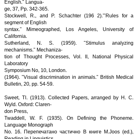
English." Langua-
ge, 37, Pp. 342-365.
Stockwell, R., and P. Schachter (196 2).'"Rules for a
segment of English
syntax." Mimeographed, Los Angeles, University of
California.
Sutherland, N. S. (1959). "Stimulus analyzing
mechanisms." Mechaniza-
tion of Thought Processes, Vol. II, National Physical
Laboratory
Symposium No, 10, London.
(1964). "Visual discrimination in animals." British Medical
Bulletin, 20, pp. 54-59.
Sweet, Tl. (1913). Collected Papers, arranged by H. C.
Wyld. Oxford: Claren-
don Press,
Twaddell, W. F. (1935). On Defining the Phoneme.
Language Monograph
No. 16. Перепечатано частично В книге M.Joos (ed.),
Reading in Linguistics.