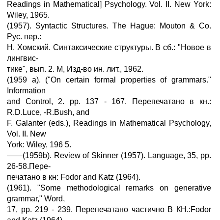
Readings in Mathematical] Psychology. Vol. II. New York:
Wiley, 1965.
(1957). Syntactic Structures. The Hague: Mouton & Co.
Рус. пер.:
H. Хомский. Синтаксические структуры. В сб.: "Новое в
лингвис-
тике", вып. 2. М, Изд-во ин. лит., 1962.
(1959 а). ("On certain formal properties of grammars."
Information
and Control, 2. pp. 137 - 167. Перепечатано в кн.:
R.D.Luce, -R.Bush, and
F. Galanter (eds.), Readings in Mathematical Psychology,
Vol. II. New
York: Wiley, 196 5.
——(1959b). Review of Skinner (1957). Language, 35, pp.
26-58.Пере-
печатано в кн: Fodor and Katz (1964).
(1961). "Some methodological remarks on generative
grammar," Word,
17, pp. 219 - 239. Перепечатано частично В КН.:Fodor