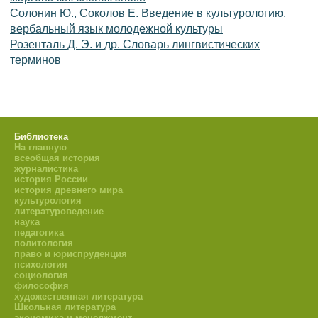
Солонин Ю., Соколов Е. Введение в культурологию.
вербальный язык молодежной культуры
Розенталь Д. Э. и др. Словарь лингвистических
терминов
Библиотека
На главную
всеобщая история
журналистика
история России
история древнего мира
культурология
литературоведение
наука
педагогика
политология
право и юриспруденция
психология
социология
философия
художественная литература
Школьная литература
экономика и менеджмент