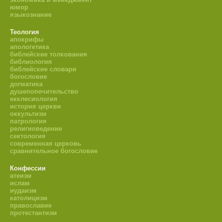
юмор
языкознание
Теология
апокрифы
апологетика
библейские толкования
библиология
библейские словари
богословие
догматика
душепопечительство
екклесиология
история церкви
оккультизм
патрология
религиоведение
сектология
современная церковь
сравнительное богословие
Конфессии
атеизм
ислам
иудаизм
католицизм
православие
протестантизм