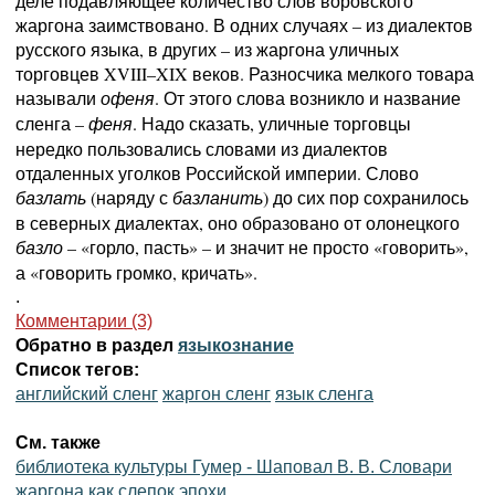
деле подавляющее количество слов воровского
жаргона заимствовано. В одних случаях – из диалектов
русского языка, в других – из жаргона уличных
торговцев XVIII–XIX веков. Разносчика мелкого товара
называли
. От этого слова возникло и название
офеня
сленга –
. Надо сказать, уличные торговцы
феня
нередко пользовались словами из диалектов
отдаленных уголков Российской империи. Слово
(наряду с
) до сих пор сохранилось
базлать
базланить
в северных диалектах, оно образовано от олонецкого
– «горло, пасть» – и значит не просто «говорить»,
базло
а «говорить громко, кричать».
.
Комментарии (3)
Обратно в раздел
языкознание
Список тегов:
английский сленг
жаргон сленг
язык сленга
См. также
библиотека культуры Гумер - Шаповал В. В. Словари
жаргона как слепок эпохи