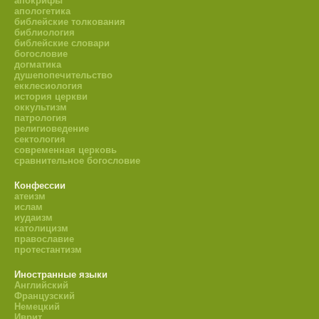
апокрифы
апологетика
библейские толкования
библиология
библейские словари
богословие
догматика
душепопечительство
екклесиология
история церкви
оккультизм
патрология
религиоведение
сектология
современная церковь
сравнительное богословие
Конфессии
атеизм
ислам
иудаизм
католицизм
православие
протестантизм
Иностранные языки
Английский
Французский
Немецкий
Иврит