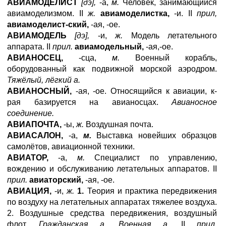
АВИАМОДЕЛИСТ
[дэ],
-а,
м.
Человек, занимающийся
авиамоделизмом. II
ж.
авиамоделистка,
-и. II
прил,
авиамоделист-ский,
-ая, -ое.
АВИАМОДЕЛЬ
[дэ],
-и,
ж.
Модель летательного
аппарата. II
прил.
авиамодельный,
-ая,-ое.
АВИАНОСЕЦ,
-сца,
м.
Военный корабль,
оборудованный как подвижной морской аэродром.
Тяжёлый, лёгкий а.
АВИАНОСНЫЙ,
-ая, -ое. Относящийся к авиации, к-
рая базируется на авианосцах.
Авианосное
соединение.
АВИАПОЧТА,
-ы,
ж.
Воздушная почта.
АВИАСАЛОН,
-а,
м.
Выставка новейших образцов
самолётов, авиационной техники.
АВИАТОР,
-а,
м.
Специалист по управлению,
вождению и обслуживанию летательных аппаратов. II
прил.
авиаторский,
-ая, -ое.
АВИАЦИЯ,
-и,
ж.
1.
Теория и практика передвижения
по воздуху на летательных аппаратах тяжелее воздуха.
2. Воздушные средства передвижения, воздушный
флот.
Гражданская а. Военная а.
II
прил.