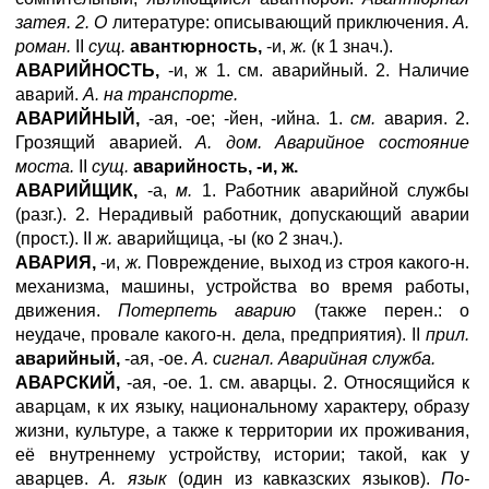
затея. 2. О
литературе: описывающий приключения.
А.
роман.
II
сущ.
авантюрность,
-и,
ж.
(к 1 знач.).
АВАРИЙНОСТЬ,
-и, ж 1. см. аварийный. 2. Наличие
аварий.
А. на транспорте.
АВАРИЙНЫЙ,
-ая, -ое; -йен, -ийна. 1.
см.
авария. 2.
Грозящий аварией.
А. дом. Аварийное состояние
моста.
II
сущ.
аварийность, -и, ж.
АВАРИЙЩИК,
-а,
м.
1. Работник аварийной службы
(разг.). 2. Нерадивый работник, допускающий аварии
(прост.). II
ж.
аварийщица, -ы (ко 2 знач.).
АВАРИЯ,
-и,
ж.
Повреждение, выход из строя какого-н.
механизма, машины, устройства во время работы,
движения.
Потерпеть аварию
(также перен.: о
неудаче, провале какого-н. дела, предприятия). II
прил.
аварийный,
-ая, -ое.
А. сигнал. Аварийная служба.
АВАРСКИЙ,
-ая, -ое. 1. см. аварцы. 2. Относящийся к
аварцам, к их языку, национальному характеру, образу
жизни, культуре, а также к территории их проживания,
её внутреннему устройству, истории; такой, как у
аварцев.
А. язык
(один из кавказских языков).
По-