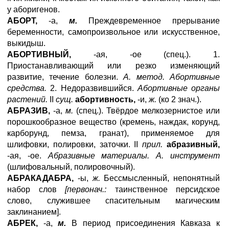
у аборигенов.
АБОРТ,
-а,
м.
Преждевременное прерывание
беременности, самопроизвольное или искусственное,
выкидыш.
АБОРТИВНЫЙ,
-ая, -ое (спец.). 1.
Приостанавливающий или резко изменяющий
развитие, течение болезни.
А. метод. Абортивные
средства.
2. Недоразвившийся.
Абортивные органы
растений.
II
сущ.
абортивность,
-и,
ж.
(ко 2 знач.).
АБРАЗИВ,
-а,
м.
(спец.). Твёрдое мелкозернистое или
порошкообразное вещество (кремень, наждак, корунд,
карборунд, пемза, гранат), применяемое для
шлифовки, полировки, заточки. II
прил.
абразивный,
-ая, -ое.
Абразивные материалы. А.
инструмент
(шлифовальный, полировочный).
АБРАКАДАБРА,
-ы,
ж.
Бессмысленный, непонятный
набор слов
[первонач.:
таинственное персидское
слово, служившее спасительным магическим
заклинанием].
АБРЕК,
-a,
м.
В период присоединения Кавказа к