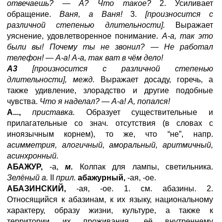
отвечаешь? — А? Что такое?
2. Усиливает
обращение.
Ваня, а Ваня!
3.
[произносится с
различной степенью длительности].
Выражает
уяснение, удовлетворенное понимание.
А-а, так это
были вы! Почему ты не звонил? — Не работал
телефон! — А-а! А-а, так ват в чём дело!
А3
[произносится с различной степенью
длительности], межд.
Выражает досаду, горечь, а
также удивление, злорадство и другие подобные
чувства.
Что я наделал? — А-а! А, попался!
А...,
приставка.
Образует существительные и
прилагательные со знач. отсутствия (в словах с
иноязычным корнем), то же, что “не”, напр.
асимметрия, алогичный, аморальный, аритмичный,
асинхронный.
АБАЖУР,
-а,
м.
Колпак для лампы, светильника.
Зелёный а.
II
прил.
абажурный,
-ая, -ое.
АБАЗИНСКИЙ,
-ая, -ое. 1. см. абазины. 2.
Относящийся к абазинам, к их языку, национальному
характеру, образу жизни, культуре, а также к
территории их проживания, её внутреннему