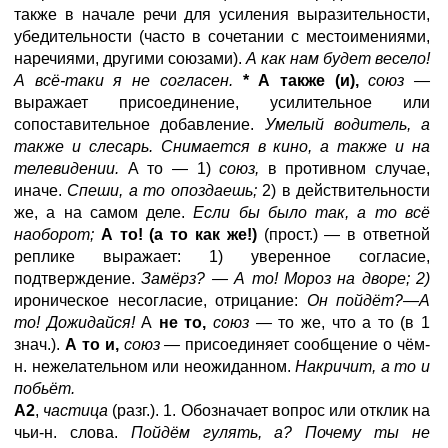
также в начале речи для усиления выразительности,
убедительности (часто в сочетании с местоимениями,
наречиями, другими союзами).
А как нам будет весело!
А всё-таки я не согласен.
* А также (и),
союз —
выражает присоединение, усилительное или
сопоставительное добавление.
Умелый водитель, а
также и слесарь. Снимается в кино, а также и на
телевидении.
А то — 1)
союз,
в противном случае,
иначе.
Спеши, а то опоздаешь;
2) в действительности
же, а на самом деле.
Если бы было так, а то всё
наоборот;
А то! (а то как же!)
(прост.) — в ответной
реплике выражает: 1) уверенное согласие,
подтверждение.
Замёрз? — А то! Мороз на дворе; 2)
ироническое несогласие, отрицание:
Он пойдёт?—А
то! Дожидайся!
А
не то,
союз —
то же, что а то (в 1
знач.).
А то и,
союз —
присоединяет сообщение о чём-
н. нежелательном или неожиданном.
Накричит, а то и
побьёт.
А2
,
частица
(разг.). 1. Обозначает вопрос или отклик на
чьи-н. слова.
Пойдём гулять, а? Почему ты не