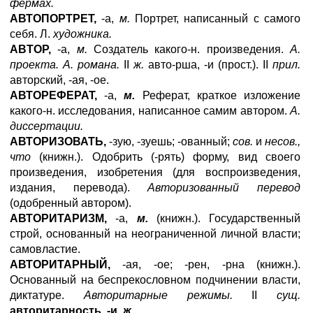
фермах.
АВТОПОРТРЕТ,
-а,
м.
Портрет, написанный с самого
себя. Л.
художника.
ABTOP
,
-a,
м.
Создатель какого-н. произведения.
А.
проекта. А. романа.
II
ж.
авто-рша, -и (прост.). II
прил.
авторский, -ая, -ое.
АВТОРЕФЕРАТ,
-а,
м.
Реферат, краткое изложение
какого-н. исследования, написанное самим автором.
А.
диссертации.
АВТОРИЗОВАТЬ,
-зую, -зуешь; -ованный;
сов.
и
несов.,
что
(книжн.). Одобрить (-рять) форму, вид своего
произведения, изобретения (для воспроизведения,
издания, перевода).
Авторизованный перевод
(одобренный автором).
АВТОРИТАРИЗМ,
-а,
м.
(книжн.). Государственный
строй, основанный на неограниченной личной власти;
самовластие.
АВТОРИТАРНЫЙ,
-ая, -ое; -рен, -рна (книжн.).
Основанный на беспрекословном подчинении власти,
диктатуре.
Авторитарные режимы.
II
сущ.
авторитарность, -и,
ж.