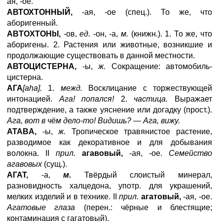
ая, -ое.
АВТОХТОННЫЙ,
-ая, -ое (спец.). То же, что
аборигенный.
ABTOXTOHbI
,
-ов,
ед.
-он, -а,
м.
(книжн.). 1. То же, что
аборигены. 2. Растения или животные, возникшие и
продолжающие существовать в данной местности.
АВТОЦИСТЕРНА,
-ы,
ж.
Сокращение: автомобиль-
цистерна.
АГА
[
aha
].
1.
межд.
Восклицание с торжествующей
интонацией.
Ага! попался!
2.
частица.
Выражает
подтверждение, а также уяснение или догадку (прост.).
Ага, вот в чём дело-то! Видишь? — Ага, вижу.
ATABA
,
-ы,
ж.
Тропическое травянистое растение,
разводимое как декоративное и для добывания
волокна. II
прил.
агавовый,
-ая, -ое.
Семейство
агавовых
(сущ.).
АГАТ,
-а,
м.
Твёрдый слоистый минерал,
разновидность халцедона, употр. для украшений,
мелких изделий и в технике. II
прил.
агатовый,
-ая, -ое.
Агатовые глаза
(перен.: чёрные и блестящие;
контаминация с гагатовый).