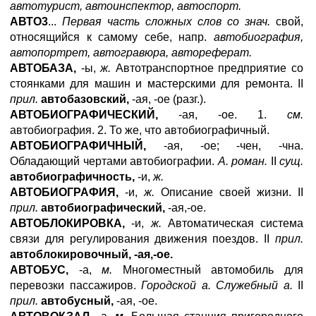
автотурист, автоинспектор, автоспорт.
АВТО3
...
Первая часть сложных слов со знач.
свой,
относящийся к самому себе, напр.
автобиография,
автопортрет, автогравюра, автореферат.
АВТОБАЗА,
-ы,
ж.
Автотранспортное предприятие со
стоянками для машин и мастерскими для ремонта. II
прил.
автобазовский,
-ая, -ое (разг.).
АВТОБИОГРАФИЧЕСКИЙ,
-ая, -ое. 1.
см.
автобиография. 2. То же, что автобиографичный.
АВТОБИОГРАФИЧНЫЙ,
-ая, -ое; -чен, -чна.
Обладающий чертами автобиографии.
А. роман.
II
сущ.
автобиографичность,
-и,
ж.
АВТОБИОГРАФИЯ,
-и,
ж.
Описание своей жизни. II
прил.
автобиографический,
-ая,-ое.
АВТОБЛОКИРОВКА,
-и,
ж.
Автоматическая система
связи для регулирования движения поездов. II
прил.
автоблокировочный, -ая,-ое.
АВТОБУС,
-а,
м.
Многоместный автомобиль для
перевозки пассажиров.
Городской а. Служебный а.
II
прил.
автобусный,
-ая, -ое.