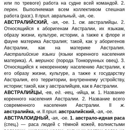
или по тревоге) работа на судне всей командой. 2.
перен.
Выполняемая всем коллективом спешная
работа (разг.). II
прил.
авральный, -ая, -ое.
АВСТРАЛИЙСКИЙ,
-ая, -ое. 1.
см.
австралийцы. 2.
Относящийся к аборигенам Австралии, их языкам,
образу жизни, культуре, истории, а также к флоре и
фауне материка Австралия; такой, как у аборигенов
Австралии, как на материке Австралия.
Австралийские языки
(языки коренного населения
материка).
А. меринос
(порода Тонкорунных овец). 3.
Относящийся к некоренному населению Австралии, к
его образу жизни, культуре, а также к государству
Австралия, его территории, внутреннему устройству,
истории; такой, как у австралийцев, как в Австралии.
АВСТРАЛИЙЦЫ,
-ев,
ед.
-иец, -ийца,
м.
1. Название
коренного населения Австралии. 2. Название всего
современного населения Австралии. II
ж.
австралийка,
-и. II
прил.
австралийский,
-ая, -ое.
АВСТРАЛОИДНЫЙ,
-ая, -ое.
1. австрало-идная раса
(спец.) — раса людей с тёмной кожей, волнистыми