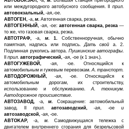
АВТОВОКЗАЛ,
-а,
м.
Большая станция пригородного
или междугородного автобусного сообщения. II
прил.
автовокзальный,
-ая,-ое.
АВТОГЕН,
-а,
м.
Автогенная сварка, резка.
АВТОГЕННЫЙ,
-ая, -ое:
автогенная сварка, резка
—
то же, что газовая сварка, резка.
АВТОТРАФ,
-а,
м.
1.
Собственноручная, обычно
памятная, надпись или подпись.
Дать свой
а. 2.
Подлинная рукопись автора.
Пушкинские автографы.
II
прил.
автографический,
-ая, -ое (к 1 знач.).
АВТОГУЖЕВОЙ,
-ая, -ое. Относящийся к
автомобильным и гужевым перевозкам.
А. транспорт.
АВТОДОРОЖНЫЙ,
-ая, -ое. Относящийся к
автомобильным дорогам, их строительству,
использованию и обслуживанию.
А. техникум.
Автодорожное происшествие.
АВТОЗАВОД,
-а,
м.
Сокращение: автомобильный
завод. II
прил.
автозаводский,
-ая, -ое
и
автозаводской,
-ая, -ое.
ABTOKAP
,
-a,
м.
Самодвижущаяся тележка с
двигателем внутреннего сгорания для безрельсовой