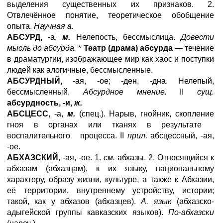
выделения существенных их признаков. 2.
Отвлечённое понятие, теоретическое обобщение
опыта.
Научная а.
АБСУРД,
-а,
м.
Нелепость, бессмыслица.
Довести
мысль до абсурда.
*
Театр (драма) абсурда
— течение
в драматургии, изображающее мир как хаос и поступки
людей как алогичные, бессмысленные.
АБСУРДНЫЙ,
-ая, -ое; -ден, -дна. Нелепый,
бессмысленный.
Абсурдное мнение.
II
сущ.
абсурдность, -и,
ж.
АБСЦЕСС,
-а,
м.
(спец.). Нарыв, гнойник, скопление
гноя в органах или тканях в результате
воспалительного процесса. II
прил.
абсцессный, -ая,
-ое.
АБХАЗСКИЙ,
-ая, -ое. 1.
см.
абхазы. 2. Относящийся к
абхазам (абхазцам), к их языку, национальному
характеру, образу жизни, культуре, а также к Абхазии,
её территории, внутреннему устройству, истории;
такой, как у абхазов (абхазцев).
А. язык
(абхазско-
адыгейской группы кавказских языков).
По-абхазски