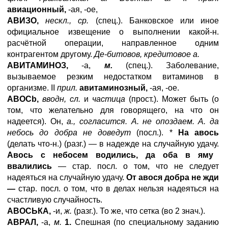
авиационный,
-ая, -ое,
АВИЗО,
нескл., ср.
(спец.). Банковское или иное
официальное извещение о выполнении какой-н.
расчётной операции, направленное одним
контрагентом другому.
Де-битовов, кредитовое а.
АВИТАМИНОЗ,
-а,
м.
(спец.). Заболевание,
вызываемое резким недостатком витаминов в
организме. II
прил.
авитаминозный,
-ая, -ое.
ABOCb
,
вводн, сл.
и
частица
(прост.). Может быть (о
том, что желательно для говорящего, на что он
надеется). Он,
а., согласится. А. не опоздаем. А. да
небось до добра не доведут
(посл.). *
На авось
(делать что-н.) (разг.) — в надежде на случайную удачу.
Авось с небосем водились, да оба в яму
ввалились
— стар. посл. о том, что не следует
надеяться на случайную удачу.
От авося добра не жди
—
стар. посл. о том, что в делах нельзя надеяться на
счастливую случайность.
АВОСЬКА,
-и,
ж.
(разг.). То же, что сетка (во 2 знач.).
АВРАЛ,
-а,
м.
1.
Спешная (по специальному заданию