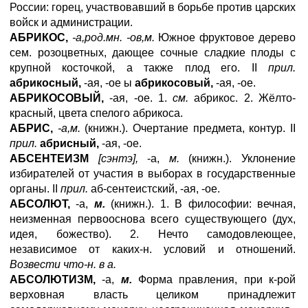
России: горец, участвовавший в борьбе против царских
войск и администрации.
АБРИКОС,
-а,род.мн. -ов,м.
Южное фруктовое дерево
сем. розоцветных, дающее сочные сладкие плоды с
крупной косточкой, а также плод его. II
прил.
абрикосный,
-ая, -ое ы
абрикосовый,
-ая, -ое.
АБРИКОСОВЫЙ,
-ая, -ое. 1.
см.
абрикос. 2. Жёлто-
красный, цвета спелого абрикоса.
АБРИС,
-а,м.
(книжн.). Очертание предмета, контур. II
прил.
абрисный,
-ая, -ое.
АБСЕНТЕИЗМ
[сэнтэ],
-а,
м.
(книжн.). Уклонение
избирателей от участия в выборах в государственные
органы. II
прил.
аб-сентеистский, -ая, -ое.
АБСОЛЮТ,
-а,
м.
(книжн.). 1. В философии: вечная,
неизменная первооснова всего существующего (дух,
идея, божество). 2. Нечто самодовлеющее,
независимое от каких-н. условий и отношений.
Возвести что-н. в а.
АБСОЛЮТИЗМ,
-а,
м.
Форма правления, при к-рой
верховная власть целиком принадлежит