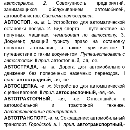
автосервиса. 2.
Совокупность предприятий,
занимающихся обслуживанием автомобилей,
автомобилистов.
Система автосервиса.
АВТОСТОП,
-а,
м.
1.
Устройство для автоматической
остановки поезда. 2. Вид спорта — путешествие на
попутных машинах.
Чемпионат по автостопу.
3.
Документ, дающий туристу право на остановку
попутных автомашин, а также туристическое 1
путешествие с таким документом.
Путешествовать с
автостопом.
II
прил.
автостопный, -ая, -ое.
АВТОСТРАДА,
-ы,
ж.
Дорога для автомобильного
движения без поперечных наземных переездов. II
прил.
автострадный,
-ая, -ое.
АВТОСЦЕПКА,
-и,
ж.
Устройство для автоматической
сцепки вагонов. II
прил.
автосцеспочный,
-ая, -ое.
АВТОТРАКТОРНЫЙ,
-ая, -ое. Относящийся к
автомобильной и тракторной технике.
Автотракторные предприятия.
АВТОТРАНСПОРТ,
-а,
м.
Сокращение: автомобильный
транспорт.
Городской
а. II
прил.
автотранспортный,-