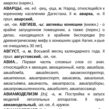
аварски
(нареч.).
АВАРЦЫ,
-ев,
ед.
-рец, -рца,
м.
Народ, относящийся к
коренному населению Дагестана. II
ж.
аварка,
-и. II
прил.
аварский,
-ая, -ое.
АВГИЕВ, -ы: авгиевы конюшни
(книжн.) - о
крайне запущенном помещении, а также (перен.) о
делах, находящихся в крайнем беспорядке [по
древнегреческому мифу о конюшнях царя Авгия, к-рые
не очищались 30 лет].
АВГУСТ,
-а,
м.
Восьмой месяц календарного года. II
прил.
августовский,
-ая, -ое.
АВИА...
Первая часть сложных слов со знач.
относящийся к авиации, авиационный, напр.
авиабаза,
авиабомба, авиадесант, авиаконструктор,
авиатехник, авиатранспорт, авиасвязь, авиалиния,
авиасъёмка, авиачасть, авиатрасса, авиаприборы,
авиапромышленность, авиабилет, авиапассажир.
АВИАМОДЕЛИЗМ
[дэ],
-а,
м.
Постройка и запуск
моделей летательных аппаратов. II
прил.
авиамодельный,
-ая,-ое.
А. кружок.