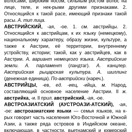
волосами, широким носом, сильным ростом волос на
лице, теле, и нек-рыми другими признаками. 2.
Относящийся к такой расе, имеющий признаки такой
расы.
А. тип лица.
АВСТРИЙСКИЙ,
-ая, -ое. 1.
см.
австрийцы. 2.
Относящийся к австрийцам, к их языку (немецкому),
национальному характеру, образу жизни, культуре, а
также к Австрии, её территории, внутреннему
устройству, истории; такой, как у австрийцев, как в
Австрии.
А. вариант немецкого языка. Австрийские
земли. А. парламент
(ландтаг).
А. канцлер.
Австрийская рыцарская культура. А. шиллинг
(денежная единица).
По-австрийски
(нареч.).
АВСТРИЙЦЫ,
-ев,
ед.
-иец, -ийца,
м.
Народ,
составляющий основное население Австрии. II
ж.
австрийка,
-и. II
прил.
австрийский,
-ая, -ое.
АВСТРОАЗИАТСКИЙ (АУСТРОАЗИ-АТСКИЙ),
-ая,
-ое:
австроазиатские языки
— семья языков, на к-
рых говорит часть населения Юго-Восточной и Южной
Азии, а также ряда островов в Индийском океане,
включающая, в частности, вьетнамский и кхмерский