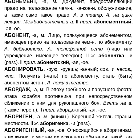
АБОНЕМЕНТ,
-а,
м.
Документ, предоставляющий
право на пользование чем-н., ка-кое-н. обслуживание,
а также само такое право.
А. в театр. А. на цикл
лекций. Межбиблиотечный а.
II
прил.
абонементный,
-ая,-ое.
АБОНЕНТ,
-а,
м.
Лицо, пользующееся абонементом,
имеющее право на пользование чем-н. по абонементу.
А. библиотеки. А. телефонной сети
(лицо или
учреждение, имеющее телефон). II
ж.
абонентка,
-и
(разг.). II
прил.
абонентский,
-ая, -ое.
АБОНИРОВАТЬ,
-рую, -руешь; -анный; сов. и
несов.,
что.
Получить (-чать) по абонементу, стать (быть)
абонентом чего-н.
А. ложу в театре.
АБОРДАЖ,
-а,
м.
В эпоху гребного и парусного флота:
атака корабля противника при непосредственном
сближении с ним для рукопашного боя.
Взять на а.
(также перен.). II
прил.
абордажный, -ая, -ое.
АБОРИГЕН,
-а,
м.
(книжн.). Коренной житель страны,
местности. II
ж.
аборигенка,
-и (разг.).
АБОРИГЕННЫЙ,
-ая, -ое. Относящийся к аборигенам,
к их жизни, к местам их исконного обитания; такой, как