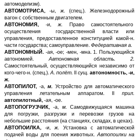
автомоделизм).
АВТОМОТРИСА,
-ы,
ж.
(спец.). Железнодорожный
вагон с собственным двигателем.
АВТОНОМИЯ,
-и,
ж.
Право самостоятельного
осуществления государственной власти или
управления, предоставленное конституцией какой-н.
части государства; самоуправление.
Федеративная а.
АВТОНОМНЫЙ.
-ая, -ое; -мен, -мна. 1. Пользующийся
автономией.
Автономная область. 2.
Самостоятельный, осуществляющийся независимо от
кого-чего-н. (спец.).
А. полёт.
II
сущ.
автономность, -и,
ж.
АВТОПИЛОТ,
-а,
м.
Устройство для автоматического
управления летательным аппаратом. II
прил.
автопилотный,
-ая, -ое.
АВТОПОГРУЗЧИК,
-а,
м.
Самодвижущаяся машина
для погрузки, разгрузки и перевозки грузов на
небольшие расстояния (на станциях, складах, в цехах).
АВТОПОИЛКА,
-и,
ж.
Установка с автоматической
подачей воды для поения животных.
Автопоилки на