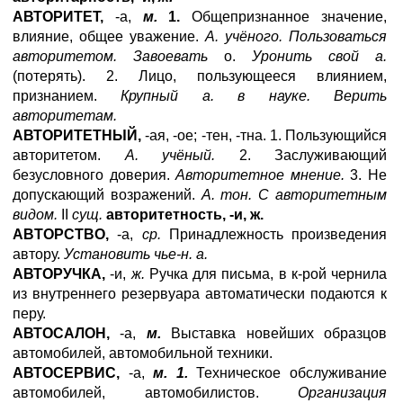
АВТОРИТЕТ,
-а,
м.
1.
Общепризнанное значение,
влияние, общее уважение.
А. учёного. Пользоваться
авторитетом. Завоевать
о.
Уронить свой а.
(потерять). 2. Лицо, пользующееся влиянием,
признанием.
Крупный а. в науке. Верить
авторитетам.
АВТОРИТЕТНЫЙ,
-ая, -ое; -тен, -тна. 1. Пользующийся
авторитетом.
А. учёный.
2. Заслуживающий
безусловного доверия.
Авторитетное мнение.
3. Не
допускающий возражений.
А. тон. С авторитетным
видом.
II
сущ.
авторитетность, -и, ж.
ABTOPCTBO
,
-а,
ср.
Принадлежность произведения
автору.
Установить чье-н. а.
АВТОРУЧКА,
-и,
ж.
Ручка для письма, в к-рой чернила
из внутреннего резервуара автоматически подаются к
перу.
АВТОСАЛОН,
-а,
м.
Выставка новейших образцов
автомобилей, автомобильной техники.
АВТОСЕРВИС,
-а,
м. 1.
Техническое обслуживание
автомобилей, автомобилистов.
Организация