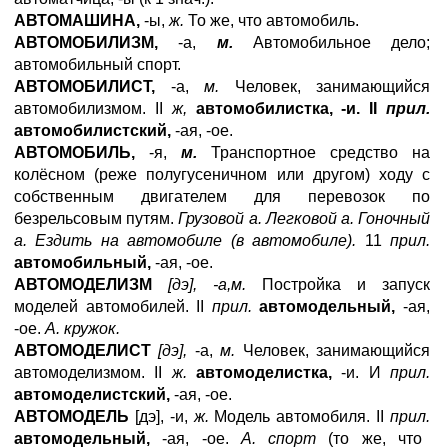
АВТОМАШИНА,
-ы,
ж.
То же, что автомобиль.
АВТОМОБИЛИЗМ,
-а,
м.
Автомобильное дело;
автомобильный спорт.
АВТОМОБИЛИСТ,
-а,
м.
Человек, занимающийся
автомобилизмом. II
ж,
автомобилистка, -и. II
прил.
автомобилистский,
-ая, -ое.
АВТОМОБИЛЬ,
-я,
м.
Транспортное средство на
колёсном (реже полугусеничном или другом) ходу с
собственным двигателем для перевозок по
безрельсовым путям.
Грузовой а. Легковой а. Гоночный
а. Ездить на автомобиле (в автомобиле).
11
прил.
автомобильный,
-ая, -ое.
АВТОМОДЕЛИЗМ
[дэ], -а,м.
Постройка и запуск
моделей автомобилей. II
прил.
автомодельный,
-ая,
-ое.
А. кружок.
АВТОМОДЕЛИСТ
[дэ],
-а,
м.
Человек, занимающийся
автомоделизмом. II
ж.
автомоделистка,
-и. И
прил.
автомоделистский,
-ая, -ое.
АВТОМОДЕЛЬ
[дэ], -и,
ж.
Модель автомобиля. II
прил.
автомодельный,
-ая, -ое.
А. спорт
(то же, что