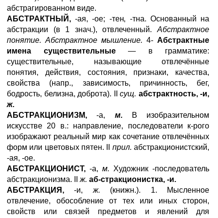
абстрагированном виде.
АБСТРАКТНЫЙ,
-ая, -ое; -тен, -тна. Основанный на
абстракции (в 1 знач.), отвлеченный.
Абстрактное
понятие. Абстрактное мышление.
4-
Абстрактные
имена существительные
— в грамматике:
существительные, называющие отвлечённые
понятия, действия, состояния, признаки, качества,
свойства (напр., зависимость, причинность, бег,
бодрость, белизна, доброта). II
сущ.
абстрактность, -и,
ж.
АБСТРАКЦИОНИЗМ,
-а,
м.
В изобразительном
искусстве 20 в.: направление, последователи к-рого
изображают реальный мир как сочетание отвлечённых
форм или цветовых пятен. II
прил.
абстракционистский,
-ая, -ое.
АБСТРАКЦИОНИСТ,
-а,
м.
Художник -последователь
абстракционизма. II
ж.
аб-стракционистка, -и.
АБСТРАКЦИЯ,
-и,
ж.
(книжн.). 1. Мысленное
отвлечение, обособление от тех или иных сторон,
свойств или связей предметов и явлений для