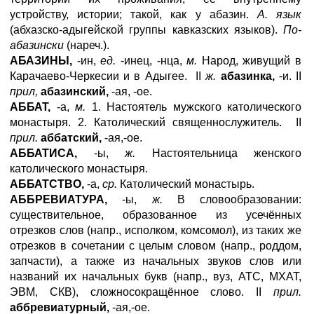
устройству, истории; такой, как у абазин.
А. язык
(абхазско-адыгейской группы кавказских языков).
По-
абазински
(нареч.).
АБАЗИНЫ,
-ин,
ед.
-инец, -нца,
м.
Народ, живущий в
Карачаево-Черкесии и в Адыгее. II
ж.
абазинка,
-и. II
прил,
абазинский,
-ая, -ое.
АББАТ,
-а,
м.
1. Настоятель мужского католического
монастыря. 2. Католический священнослужитель. II
прил.
аббатский,
-ая,-ое.
АББАТИCА,
-ы,
ж.
Настоятельница женского
католического монастыря.
АББАТСТВО,
-а,
ср.
Католический монастырь.
АББРЕВИАТУРА,
-ы,
ж.
В словообразовании:
существительное, образованное из усечённых
отрезков слов (напр., исполком, комсомол), из таких же
отрезков в сочетании с целым словом (напр., роддом,
запчасти), а также из начальных звуков слов или
названий их начальных букв (напр., вуз, АТС, МХАТ,
ЭВМ, СКВ), сложносокращённое слово. II
прил.
аббревиатурный,
-ая,-ое.