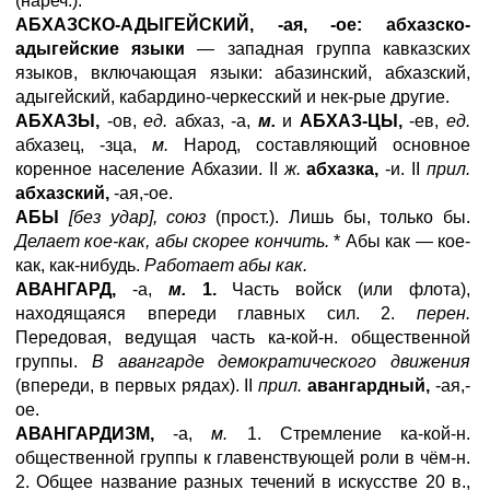
(нареч.).
АБХАЗСКО-АДЫГЕЙСКИЙ, -ая, -ое:
абхазско-
адыгейские языки
— западная группа кавказских
языков, включающая языки: абазинский, абхазский,
адыгейский, кабардино-черкесский и нек-рые другие.
АБХАЗЫ,
-ов,
ед.
абхаз, -а,
м.
и
АБХАЗ-ЦЫ,
-ев,
ед.
абхазец, -зца,
м.
Народ, составляющий основное
коренное население Абхазии. II
ж.
абхазка,
-и. II
прил.
абхазский,
-ая,-ое.
АБЫ
[без удар], союз
(прост.). Лишь бы, только бы.
Делает кое-как, абы скорее кончить.
* Абы как — кое-
как, как-нибудь.
Работает абы как.
АВАНГАРД,
-а,
м.
1.
Часть войск (или флота),
находящаяся впереди главных сил. 2.
перен.
Передовая, ведущая часть ка-кой-н. общественной
группы.
В авангарде демократического движения
(впереди, в первых рядах). II
прил.
авангардный,
-ая,-
ое.
АВАНГАРДИЗМ,
-а,
м.
1. Стремление ка-кой-н.
общественной группы к главенствующей роли в чём-н.
2. Общее название разных течений в искусстве 20 в.,