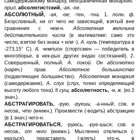
самодержавному монарху, неограниченная монархия.
прил.
абсолютистский,
-ая, -ое.
АБСОЛЮТНЫЙ,
-ая, -ое; -тен, -тна. 1.
полн. ф.
Безусловный, ни от чего не зависящий, взятый вне
сравнения с чем-н.
Абсолютная величина
действительного числа
(в математике: само это
число, взятое без знака + или -).
А. нуль
(температура в
-273,15° С).
А. чемпион
(спортсмен — победитель в
многоборье, в нек-рых других видах состязаний). 2.
Совершенный, полный.
А. покой. Он абсолютно
(нареч.)
прав. Абсолютное большинство
(подавляющее большинство).
Абсолютная монархия
(самодержавие).
А. слух
(слух, точно определяющий
высоту любого тона). II
сущ.
абсолютность,
-и,
ж.
(ко 2
знач.).
АБСТРАГИРОВАТЬ,
-рую, -руешь; -а-нный; сов. и
несов., что
(книжн.). Произвести (-водить) абстракцию
(в 1 знач.) чего-н.
АБСТРАГИРОВАТЬСЯ,
-руюсь, -руе-шься; сов. и
несов., от чего
(книжн.). Мысленно отвлечься (-
екаться), представить (-влять) что-н. в