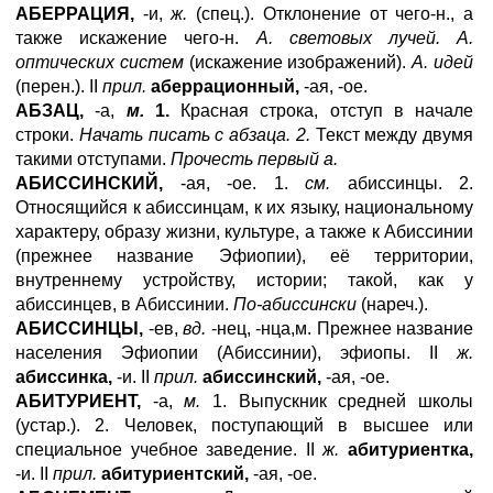
АБЕРРАЦИЯ,
-и,
ж.
(спец.). Отклонение от чего-н., а
также искажение чего-н.
А. световых лучей. А.
оптических систем
(искажение изображений).
А. идей
(перен.). II
прил.
аберрационный,
-ая, -ое.
АБЗАЦ,
-а,
м.
1.
Красная строка, отступ в начале
строки.
Начать писать с абзаца. 2.
Текст между двумя
такими отступами.
Прочесть первый а.
АБИССИНСКИЙ,
-ая, -ое. 1.
см.
абиссинцы. 2.
Относящийся к абиссинцам, к их языку, национальному
характеру, образу жизни, культуре, а также к Абиссинии
(прежнее название Эфиопии), её территории,
внутреннему устройству, истории; такой, как у
абиссинцев, в Абиссинии.
По-абиссински
(нареч.).
АБИССИНЦЫ,
-ев,
вд.
-нец, -нца,м. Прежнее название
населения Эфиопии (Абиссинии), эфиопы. II
ж.
абиссинка,
-и. II
прил.
абиссинский,
-ая, -ое.
АБИТУРИЕНТ,
-а,
м.
1. Выпускник средней школы
(устар.). 2. Человек, поступающий в высшее или
специальное учебное заведение. II
ж.
абитуриентка,
-и. II
прил.
абитуриентский,
-ая, -ое.