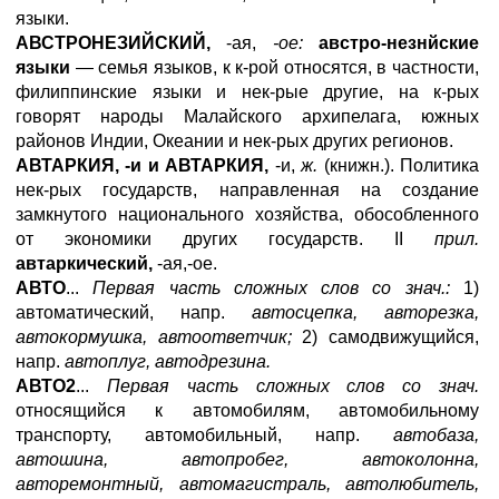
языки.
АВСТРОНЕЗИЙСКИЙ,
-ая,
-ое:
австро-незнйские
языки
— семья языков, к к-рой относятся, в частности,
филиппинские языки и нек-рые другие, на к-рых
говорят народы Малайского архипелага, южных
районов Индии, Океании и нек-рых других регионов.
АВТАРКИЯ, -и и АВТАРКИЯ,
-и,
ж.
(книжн.). Политика
нек-рых государств, направленная на создание
замкнутого национального хозяйства, обособленного
от экономики других государств. II
прил.
автаркический,
-ая,-ое.
АВТО
...
Первая часть сложных слов со знач.:
1)
автоматический, напр.
автосцепка, авторезка,
автокормушка, автоответчик;
2) самодвижущийся,
напр.
автоплуг, автодрезина.
АВТО2
...
Первая часть сложных слов со знач.
относящийся к автомобилям, автомобильному
транспорту, автомобильный, напр.
автобаза,
автошина, автопробег, автоколонна,
авторемонтный, автомагистраль, автолюбитель,