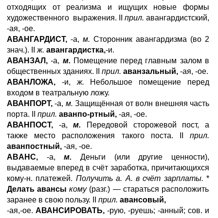
отходящих от реализма и ищущих новые формы
художественного выражения. II
прил.
авангардистский,
-ая, -ое.
АВАНГАРДИСТ,
-а,
м.
Сторонник авангардизма (во 2
знач.). II
ж.
авангардистка,
-и.
АВАНЗАЛ,
-а,
м.
Помещение перед главным залом в
общественных зданиях. II
прил.
аванзальный,
-ая, -ое.
АВАНЛОЖА,
-и,
ж.
Небольшое помещение перед
входом в театральную ложу.
АВАНПОРТ,
-а,
м.
Защищённая от волн внешняя часть
порта. II
прил.
аванпо-ртный,
-ая, -ое.
АВАНПОСТ,
-а,
м.
Передовой сторожевой пост, а
также место расположения такого поста. II
прил.
аванпостный,
-ая, -ое.
ABAHC
,
-a,
м.
Деньги (или другие ценности),
выдаваемые вперед в счёт заработка, причитающихся
кому-н. платежей.
Получить а. А. в счёт зарплаты.
*
Делать авансы
кому
(разг.) — стараться расположить
заранее в свою пользу. II
прил.
авансовый,
-ая,-ое.
АВАНСИРОВАТЬ,
-рую, -руешь; -анный; сов. и