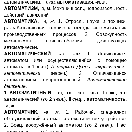
автоматическим. II
сущ.
автоматизация, -и,
ж.
АВТОМАТИЗМ,
-а,
м.
Механичность, непроизвольность
действий, движений.
АВТОМАТИКА,
-и,
ж.
1. Отрасль науки и техники,
разрабатывающая теорию и методы автоматизации
производственных процессов. 2. Совокупность
механизмов, приспособлений, действующих
автоматически.
АВТОМАТИЧЕСКИЙ,
-ая, -ое. 1. Являющийся
автоматом или осуществляющийся с помощью
автомата (в 1 знач.). А.
тормоз. Дверь закрывается
автоматически
(нареч.). 2. Отличающийся
автоматизмом, непроизвольный.
Автоматическое
движение.
1 АВТОМАТИЧНЫЙ,
-ая, -ое; -чен, -чна. То же, что
автоматический (во 2 знач.). II
сущ.
.
автоматичность,
-и,
ж.
АВТОМАТЧИК,
-а,
м.
1. Рабочий, специалист,
обслуживающий автомат, автоматическое устройство.
2. Боец, вооружённый автоматом (во 2 знач.). II ас.
автоматчица, -ы (к 1 знач.).