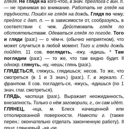
глядя.
Не глядя на
кого-чтоо,
в знач. предлога с вин. п.
—
не принимая во внимание.
Работать не глядя на
трудности. Пошёл не глядя на дождь.
Глядя по
чему,
предлог с дат. п. —
в зависимости от, сообразуясь, в
соответствии с чем.
Действовать глядя по
обстоятельствам. Одеваться глядя по погоде.
Того
и гляди
(разг.) — о чём-н. (обычно неприятном), что
может случиться в любой момент.
Того и гляди дождь
пойдёт.
11 сов.
поглядеть,
-яжу, -ядишь. *
Там
поглядим
(разг.) — то же, что там видно будет. II
однокр.
глянуть,
-ну, -нешь; глянь (разг.).
ГЛЯДЕТЬСЯ,
гляжусь, глядишься; несов. То же, что
смотреться (в 1 и 3 знач.) (разг.). Г.
в зеркало. Г.
франтом.
II сов. погладеть-ся, -яжусь, -ядишься (по 1
знач. глаг. смотреться).
ГЛЯДЬ,
частица
(разг.). Выражает неожиданность,
внезапность.
Только о нём заговорили, г., он сам идёт.
ГЛЯНЕЦ,
-нца,
м.
Блеск начищенной или
отполированной поверхности.
Навести г.
(также
перен.: окончательно отделать законченную работу). II
прил.
глянцевый, -ая,-ое.