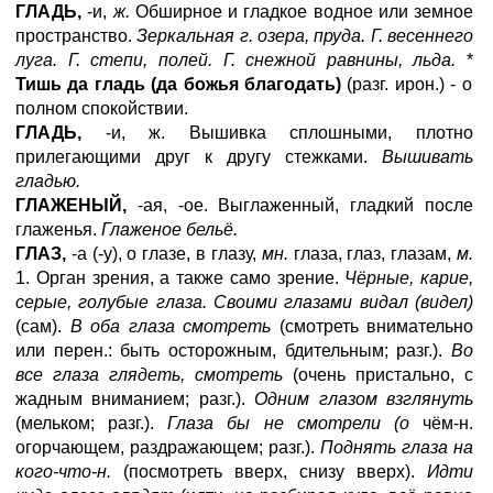
ГЛАДЬ,
-и,
ж.
Обширное и гладкое водное или земное
пространство.
Зеркальная г. озера, пруда. Г. весеннего
луга. Г. степи, полей. Г. снежной равнины, льда.
*
Тишь да гладь (да божья благодать)
(разг. ирон.) - о
полном спокойствии.
ГЛАДЬ,
-и, ж. Вышивка сплошными, плотно
прилегающими друг к другу стежками.
Вышивать
гладью.
ГЛАЖЕНЫЙ,
-ая, -ое. Выглаженный, гладкий после
глаженья.
Глаженое бельё.
ГЛАЗ,
-а (-у), о глазе, в глазу,
мн.
глаза, глаз, глазам,
м.
1. Орган зрения, а также само зрение.
Чёрные, карие,
серые, голубые глаза. Своими глазами видал (видел)
(сам).
В оба глаза смотреть
(смотреть внимательно
или перен.: быть осторожным, бдительным; разг.).
Во
все глаза глядеть, смотреть
(очень пристально, с
жадным вниманием; разг.).
Одним глазом взглянуть
(мельком; разг.).
Глаза бы не смотрели (о
чём-н.
огорчающем, раздражающем; разг.).
Поднять глаза на
кого-что-н.
(посмотреть вверх, снизу вверх).
Идти