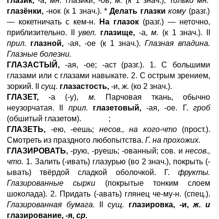
глазик,
-а,
мн.
глазики, -ов,
м. (к
1 знач.), только
мн.
глазёнки,
-нок (к 1 знач.). *
Делать глазки
кому
(разг.)
— кокетничать с кем-н.
На глазок
(разг.) — неточно,
приблизительно. II
увел.
глазище,
-а,
м.
(к 1 знач.). II
прил.
глазной,
-ая, -ое (к 1 знач.).
Глазная впадина.
Глазные болезни.
ГЛАЗАСТЫЙ,
-ая, -ое; -аст (разг.). 1. С большими
глазами или с глазами навыкате. 2. С острым зрением,
зоркий. II
сущ.
глазастость,
-и,
ж.
(ко 2 знач.).
ГЛАЗЕТ,
-а (-у),
м.
Парчовая ткань, обычно
неузорчатая. II
прил.
глазетовый,
-ая, -ое. Г.
гроб
(обшитый глазетом). ;
ГЛАЗЕТЬ,
-ею, -еешь;
несов., на кого-что
(прост.).
Смотреть из праздного любопытства.
Г. на прохожих.
ГЛАЗИРОВАТЬ,
-рую, -руешь; -ованный; сов. и
несов.,
что.
1. Залить (-ивать) глазурью (во 2 знач.), покрыть (-
ывать) твёрдой сладкой оболочкой. Г.
фрукты.
Глазированные сырки
(покрытые тонким слоем
шоколада). 2. Придать (-авать) глянец че-му-н. (спец.).
Глазированная бумага.
II
сущ.
глазировка, -и,
ж. и
глазирование, -я,
ср.