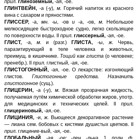
прил.
глинозёмный,
-ая, -ое.
ГЛИНТВЕЙН,
-а (-у),
м.
Горячий напиток из красного
вина с сахаром и пряностями.
ГЛИССЕР,
-а,
мн.
-ы, -ов
и
-а, -ов,
м.
Небольшое
мелкосидящее быстроходное судно, легко скользящее
по поверхности воды. II
прил.
глиссерный,
-ая, -ое.
ГЛИСТ,
-а,
м.
и (разг.)
ГЛИСТА,
-ы,
ж.
Червь,
паразитирующий в теле человека и животных,
преимущ. в кишечнике.
Тощий как глиста
(о человеке;
пренебр.). II
прил.
глистный, -ая, -ое.
ГЛИСТОГОННЫЙ,
-ая, -ое. О лекарстве: изгоняющий
глистов.
Глистогонные средства. Назначить
глистогонное
(сущ.).
ГЛИЦЕРИН,
-а (-у),
м.
Вязкая прозрачная жидкость,
получаемая путём химической обработки жиров, употр.
для медицинских и технических целей. II
прил.
глицериновый,
-ая,-ое.
ГЛИЦИНИЯ,
-и,
ж.
Вьющееся декоративное растение
— лиана сем. бобовых с кистями душистых цветков. II
прил.
глициние-вый, -ая, -ое.
ГЛОБАЛЬНЫЙ,
-ая, -ое; -лен, -льна. 1.
полн. ф.