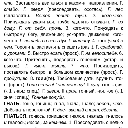
что.
Заставлять двигаться в каком-н. направлении. Г.
стадо. Г. зверя
(преследовать, охотясь).
Г. лес
(сплавлять).
Ветер гонит тучи. 2. кого-что.
Принуждать удалиться, грубо удалять откуда-н.
Г.
из
дому. Г. от себя, прочь.
3. кого-чтo. Понуждать к
быстрому бегу, движению; ускорять движение кого-
чего-н.
Г. лошадь во весь дух. Г. машину.
4. кого
(что) с
чем.
Торопить, заставлять спешить (разг.). Г.
сработай,
с уроками.
5. Быстро ехать (прост.). Г.
на велосипеде.
6.
кого-чтo. Притеснять, подвергать гонениям (устар. и
высок.).
Г. чью-н. мысль.
7.
что.
Производить,
поставлять быстро, в большом количестве (прост.). Г.
продукцию.
8.
гоии(те).
Требование дать, вручить что-
н. (прост.).
Гони деньги! Гони монету!
II
сущ.
гон.
-а,
м.
(к 1 знач.; спец.). Г.
зверя.
II
прил.
гонный, -ая, -ое (к 1
знач.; спец.).
Гонные голуби.
ГНАТЬ,
гоню, гонишь; гнал, гнала, гнало;
несов., что.
Добывать перегонкой.
Г. дре-
,
ввсный спирт, дёготь.
ГНАТЬСЯ,
гонюсь, гонишься; гнался, гналась, гналось
и
гналось;
несов., за кем-чвм.
1. Преследовать с целью