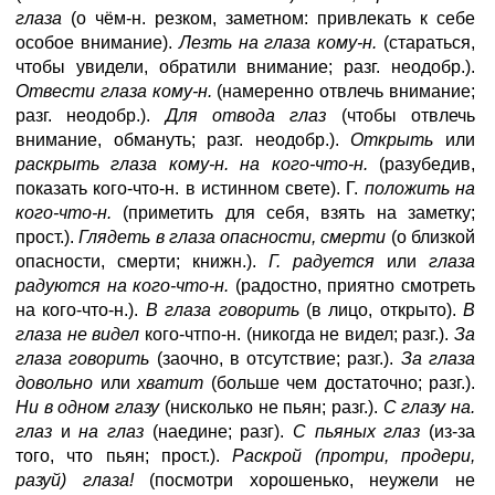
глаза
(о чём-н. резком, заметном: привлекать к себе
особое внимание).
Лезть на глаза кому-н.
(стараться,
чтобы увидели, обратили внимание; разг. неодобр.).
Отвести глаза кому-н.
(намеренно отвлечь внимание;
разг. неодобр.).
Для отвода глаз
(чтобы отвлечь
внимание, обмануть; разг. неодобр.).
Открыть
или
раскрыть глаза кому-н. на кого-что-н.
(разубедив,
показать кого-что-н. в истинном свете). Г.
положить на
кого-что-н.
(приметить для себя, взять на заметку;
прост.).
Глядеть в глаза опасности, смерти
(о близкой
опасности, смерти; книжн.).
Г. радуется
или
глаза
радуются на кого-что-н.
(радостно, приятно смотреть
на кого-что-н.).
В глаза говорить
(в лицо, открыто).
В
глаза не видел
кого-чтпо-н. (никогда не видел; разг.).
За
глаза говорить
(заочно, в отсутствие; разг.).
За глаза
довольно
или
хватит
(больше чем достаточно; разг.).
Ни в одном глазу
(нисколько не пьян; разг.).
С глазу на.
глаз
и
на глаз
(наедине; разг).
С пьяных глаз
(из-за
того, что пьян; прост.).
Раскрой (протри, продери,
разуй) глаза!
(посмотри хорошенько, неужели не