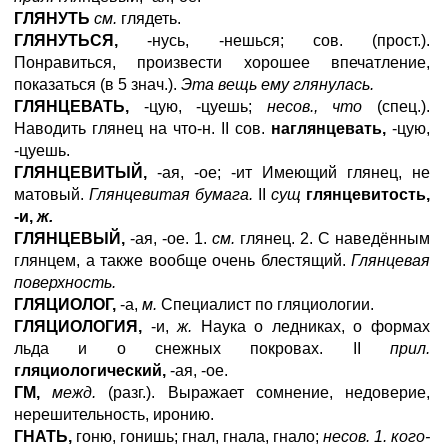
ГЛЯНУТЬ
см.
глядеть.
ГЛЯНУТЬСЯ,
-нусь, -нешься; сов. (прост.).
Понравиться, произвести хорошее впечатление,
показаться (в 5 знач.).
Эта вещь ему глянулась.
ГЛЯНЦЕВАТЬ,
-цую, -цуешь;
несов., что
(спец.).
Наводить глянец на что-н. II сов.
наглянцевать,
-цую,
-цуешь.
ГЛЯНЦЕВИТЫЙ,
-ая, -ое; -ит Имеющий глянец, не
матовый.
Глянцевитая бумага.
II
сущ
глянцевитость,
-и,
ж.
ГЛЯНЦЕВЫЙ,
-ая, -ое. 1.
см.
глянец. 2. С наведённым
глянцем, а также вообще очень блестящий.
Глянцевая
поверхность.
ГЛЯЦИОЛОГ,
-а,
м.
Специалист по гляциологии.
ГЛЯЦИОЛОГИЯ,
-и,
ж.
Наука о ледниках, о формах
льда и о снежных покровах. II
прил.
гляциологический,
-ая, -ое.
ГМ,
межд.
(разг.). Выражает сомнение, недоверие,
нерешительность, иронию.
ГНАТЬ,
гоню, гонишь; гнал, гнала, гнало;
несов. 1. кого-