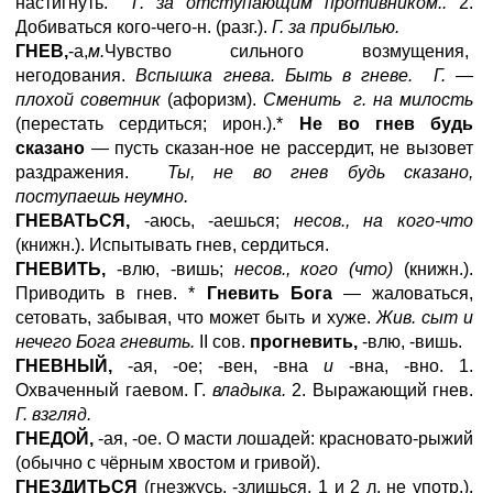
настигнуть.
Г. за отступающим противником..
2.
Добиваться кого-чего-н. (разг.).
Г. за прибылью.
ГНЕВ,
-а,
м.
Чувство сильного возмущения,
негодования.
Вспышка гнева. Быть в гневе. Г. —
плохой советник
(афоризм).
Сменить г. на милость
(перестать сердиться; ирон.).*
Не во гнев будь
сказано
— пусть сказан-ное не рассердит, не вызовет
раздражения.
Ты, не во гнев будь сказано,
поступаешь неумно.
ГНЕВАТЬСЯ,
-аюсь, -аешься;
несов., на кого-что
(книжн.). Испытывать гнев, сердиться.
ГНЕВИТЬ,
-влю, -вишь;
несов., кого (что)
(книжн.).
Приводить в гнев. *
Гневить Бога
— жаловаться,
сетовать, забывая, что может быть и хуже.
Жив. сыт и
нечего Бога гневить.
II сов.
прогневить,
-влю, -вишь.
ГНЕВНЫЙ,
-ая, -ое; -вен, -вна
и
-вна, -вно. 1.
Охваченный гаевом. Г.
владыка.
2. Выражающий гнев.
Г. взгляд.
ГНЕДОЙ,
-ая, -ое. О масти лошадей: красновато-рыжий
(обычно с чёрным хвостом и гривой).
ГНЕЗДИТЬСЯ
(гнезжусь, -злишься, 1 и 2 л. не употр.),