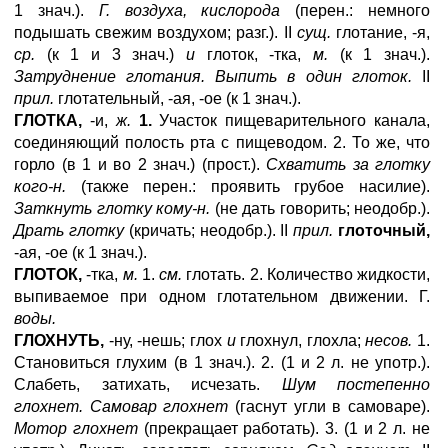
1 знач.).
Г. воздуха, кислорода
(перен.: немного
подышать свежим воздухом; разг.). II
сущ.
глотание, -я,
ср.
(к 1 и 3 знач.)
и
глоток, -тка,
м.
(к 1 знач.).
Затруднение глотания. Выпить в один глоток.
II
прил.
глотательный, -ая, -ое (к 1 знач.).
ГЛОТКА,
-и,
ж.
1.
Участок пищеварительного канала,
соединяющий полость рта с пищеводом. 2. То же, что
горло (в 1 и во 2 знач.) (прост.).
Схватить за глотку
кого-н.
(также перен.: проявить грубое насилие).
Заткнуть глотку кому-н.
(не дать говорить; неодобр.).
Драть глотку
(кричать; неодобр.). II
прил.
глоточный,
-ая, -ое (к 1 знач.).
ГЛОТОК,
-тка,
м.
1.
см.
глотать. 2. Количество жидкости,
выпиваемое при одном глотательном движении. Г.
воды.
ГЛОХНУТЬ,
-ну, -нешь; глох
и
глохнул, глохла;
несов.
1.
Становиться глухим (в 1 знач.). 2. (1 и 2 л. не употр.).
Слабеть, затихать, исчезать.
Шум постепенно
глохнет. Самовар глохнет
(гаснут угли в самоваре).
Мотор глохнет
(прекращает работать). 3. (1 и 2 л. не