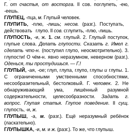
Г.
от счастья, от восторга.
II сов. поглупеть, -ею,
-еешь.
ГЛУПЕЦ,
-пца,
м.
Глупый человек.
ГЛУПИТЬ,
-плю, -лишь;
несов.
(разг.). Поступать,
действовать глупо. II
сов.
сглупить, -плю, -лишь.
ГЛУПОСТЬ,
-и, ж.
1.
см.
глупый. 2. Глупый поступок,
глупые слова.
Делать глупости. Сказать г. Имел г.
сделать что-н.
(поступил глупо, неосмотрительно). 3.
глупости! О чём-н. явно неразумном, неверном (разг.).
Оденься, ты простудишься. — Г.!
ГЛУПЫЙ,
-ая, -ое; глуп, глупа, глупо, глупы
и
глупы. 1.
С ограниченными умственными способностями,
несообразительный, бестолковый. Г.
человек.
2. Не
обнаруживающий ума, лишённый разумной
содержательности, целесообразности.
Задать г.
вопрос. Глупая статья. Глупое поведение.
II
сущ.
глупость, -и,
ж.
ГЛУПЫШ,
-а,
м.
(разг.). Ещё неразумный ребёнок
(ласкательно).
ГЛУПЫШКА,
-и,
м.
и
ж.
(разг.). То же, что глупыш.