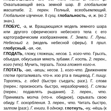
Охватывающий весь земной шар.
В глобальном
масштабе.
2.
перен.
Полный, всеобъемлющий.
Глобальное изучение.
II
сущ.
глобальность,
-и,
ж.
(ко 2
знач.).
ГЛОБУС,
-а,
м.
Вращающаяся модель земного шара
или другого сферического небесного тела с его
картографическим изображением.
Г. Земли. Г. Луны.
Небесный г.
(модель небесной сферы). II
прил.
глобусный,
-ая, -ое.
ГЛОДАТЬ,
гложу, гложешь;
несов.
1.
кого-что.
Грызть,
объедая, обкусывая мякоть зубами.
Г. кость. 2. перен.,
кого (что).
Мучить, терзать.
Тоска гложет кого-н.
ГЛОТАТЬ,
-аю, -аешь;
несов.
1.
кого-что.
Движением
глотки проталкивать что-н. изо рта в пищевод.
Г. пищу.
Торопясь, г. обед
(быстро съедать; разг.). Г.
слова
(перен.: произносить быстро, неразборчиво).
Г. слезы
(перен.: подавлять рыдания). 2.
перен., что.
Принимать молча (что-н. обидное), скрывать свою
обиду. Г.
оскорбления.
3.
перен., что.
Читать быстро,
залпом (разг.).
Г. книги.
II
однокр.
глотнуть,
-ну, -нёшь (к