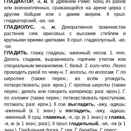
ГЛАДИАТОР,
-а,
м.
В Древнем Риме: боец из рабов
или военнопленных, сражающийся на арене цирка с
другим бойцом или с диким зверем. II
прил.
гладиаторский, -ая, -ое.
ГЛАДИОЛУС,
-а,
м.
Декоративное травянистое
растение сем. ирисовых с высоким стеблем и
крупными яркими цветками. II
прил.
гладиолусный, -ая,
-ое.
ГЛАДИТЬ,
глажу, гладишь; -аженный;
несов.
1.
что.
Делать гладким, выравнивать горячим утюгом или
специальным механизмом. Г.
бельё.
2.
кого-что. Легко
проводить рукой по чему-н. Г.
волосы, по волосам. Г. по
шёрстке
(также перен.: во всём угождать,
потворствовать; разг. ирон.).
Г. против шерсти
(также
перен.: делать или говорить наперекор; разг. ирон.).
Г.
по головке
(также перен.: потворствовать проступкам,
потакать; разг. ирон.). II
сов.
выгладить,
-ажу, -адишь;
-аженный (к 1 знач.)
и
погладить,
-ажу, -адишь;
-аженный. II
сущ.
глаженье,
-я,
ср.
(к 1 знач.)
и
глажка,
-и,
ж.
(к 1 знач.; разг.). II
прил.
гладильный,
-ая, -ое (к 1
знач.).
Гладильная доска. Г. цех. Г. барабан. Г. пресс.