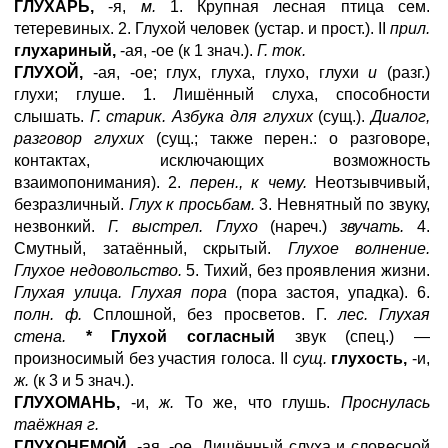
ГЛУХАРЬ,
-я,
м.
1. Крупная лесная птица сем.
тетеревиных. 2. Глухой человек (устар. и прост.). II
прил.
глухариный,
-ая, -ое (к 1 знач.).
Г. ток.
ГЛУХОЙ,
-ая, -ое; глух, глуха, глухо, глухи
и
(разг.)
глухи; глуше. 1. Лишённый слуха, способности
слышать.
Г. старик. Азбука для глухих
(сущ.).
Диалог,
разговор глухих
(сущ.; также перен.: о разговоре,
контактах, исключающих возможность
взаимопонимания). 2.
перен., к чему.
Неотзывчивый,
безразличный.
Глух к просьбам.
3. Невнятный по звуку,
незвонкий.
Г. выстрел. Глухо
(нареч.)
звучать.
4.
Смутный, затаённый, скрытый.
Глухое волнение.
Глухое недовольство.
5. Тихий, без проявления жизни.
Глухая улица. Глухая пора
(пора застоя, упадка). 6.
полн. ф.
Сплошной, без просветов. Г.
лес. Глухая
стена.
* Глухой согласный
звук (спец.) —
произносимый без участия голоса. II
сущ.
глухость,
-и,
ж.
(к 3 и 5 знач.).
ГЛУХОМАНЬ,
-и,
ж.
То же, что глушь.
Проснулась
таёжная г.
ГЛУХОНЕМОЙ,
-ая, -ое. Лишённый слуха и словесной