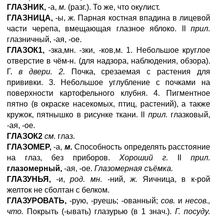
ГЛАЗНИК,
-а,
м.
(разг.). То же, что окулист.
ГЛАЗНИЦА,
-ы,
ж.
Парная костная впадина в лицевой
части черепа, вмещающая глазное яблоко. II
прил.
глазничный, -ая, -ое.
ГЛАЗОК1,
-зка,мн. -зки, -ков,м. 1. Небольшое круглое
отверстие в чём-н. (для надзора, наблюдения, обзора).
Г.
в двери. 2.
Почка, срезаемая с растения для
прививки. 3. Небольшое углубление с почками на
поверхности картофельного клубня. 4. Пигментное
пятно (в окраске насекомых, птиц, растений), а также
кружок, пятнышко в рисунке ткани. II
прил.
глазковый,
-ая, -ое.
ГЛАЗОК2
см.
глаз.
ГЛАЗОМЕР,
-а,
м.
Способность определять расстояние
на глаз, без приборов.
Хороший г.
II
прил.
глазомерный,
-ая, -ое.
Глазомерная съёмка.
ГЛАЗУНЬЯ,
-и,
род. мн.
-ний,
ж.
Яичница, в к-рой
желток не сболтан с белком.
ГЛАЗУРОВАТЬ,
-рую, -руешь; -ованный;
сов.
и
несов.,
что.
Покрыть (-ывать) глазурью (в 1 знач.).
Г. посуду.