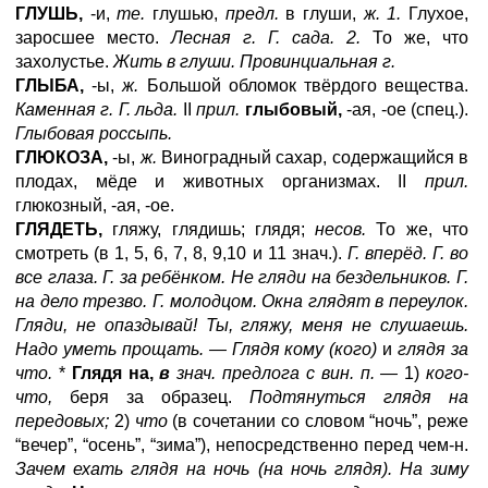
ГЛУШЬ,
-и,
те.
глушью,
предл.
в глуши,
ж.
1.
Глухое,
заросшее место.
Лесная г. Г. сада.
2.
То же, что
захолустье.
Жить в глуши. Провинциальная г.
ГЛЫБА,
-ы,
ж.
Большой обломок твёрдого вещества.
Каменная г. Г. льда.
II
прил.
глыбовый,
-ая, -ое (спец.).
Глыбовая россыпь.
ГЛЮКОЗА,
-ы,
ж.
Виноградный сахар, содержащийся в
плодах, мёде и животных организмах. II
прил.
глюкозный, -ая, -ое.
ГЛЯДЕТЬ,
гляжу, глядишь; глядя;
несов.
То же, что
смотреть (в 1, 5, 6, 7, 8, 9,10 и 11 знач.).
Г. вперёд. Г. во
все глаза. Г. за ребёнком. Не гляди на бездельников. Г.
на дело трезво. Г. молодцом. Окна глядят в
переулок.
Гляди, не опаздывай! Ты, гляжу, меня не слушаешь.
Надо уметь прощать. — Глядя кому (кого)
и
глядя за
что.
*
Глядя на,
в
знач. предлога с вин. п. —
1)
кого-
что,
беря за образец.
Подтянуться глядя на
передовых;
2)
что
(в сочетании со словом “ночь”, реже
“вечер”, “осень”, “зима”), непосредственно перед чем-н.
Зачем ехать глядя на ночь (на ночь глядя). На зиму