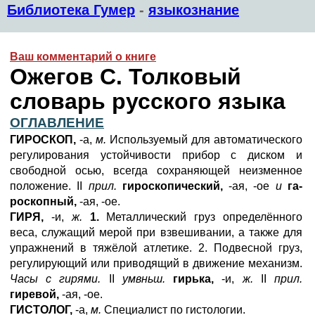
Библиотека Гумер
-
языкознание
Ваш комментарий о книге
Ожегов С. Толковый
словарь русского языка
ОГЛАВЛЕНИЕ
ГИРОСКОП,
-а,
м.
Используемый для автоматического
регулирования устойчивости прибор с диском и
свободной осью, всегда сохраняющей неизменное
положение. II
прил.
гироскопический,
-ая, -ое
и
га-
роскопный,
-ая, -ое.
ГИРЯ,
-и,
ж.
1.
Металлический груз определённого
веса, служащий мерой при взвешивании, а также для
упражнений в тяжёлой атлетике. 2. Подвесной груз,
регулирующий или приводящий в движение механизм.
Часы с гирями.
II
умвньш.
гирька,
-и,
ж.
II
прил.
гиревой,
-ая, -оe.
ГИСТОЛОГ,
-а,
м.
Специалист по гистологии.