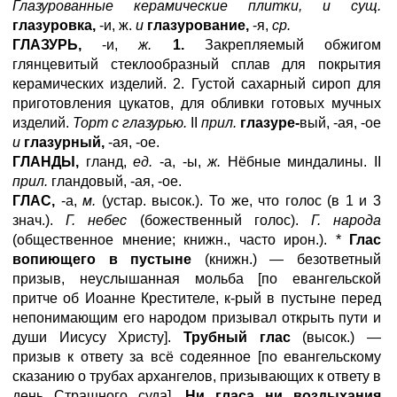
Глазурованные керамические плитки, и сущ.
глазуровка,
-и, ж.
и
глазурование,
-я,
ср.
ГЛАЗУРЬ,
-и,
ж.
1.
Закрепляемый обжигом
глянцевитый стеклообразный сплав для покрытия
керамических изделий. 2. Густой сахарный сироп для
приготовления цукатов, для обливки готовых мучных
изделий.
Торт с глазурью.
II
прил.
глазуре-
вый, -ая, -ое
и
глазурный,
-ая, -ое.
ГЛАНДЫ,
гланд,
ед.
-а, -ы,
ж.
Нёбные миндалины. II
прил.
гландовый, -ая, -ое.
ГЛАС,
-а,
м.
(устар. высок.). То же, что голос (в 1 и 3
знач.).
Г. небес
(божественный голос).
Г. народа
(общественное мнение; книжн., часто ирон.). *
Глас
вопиющего в пустыне
(книжн.) — безответный
призыв, неуслышанная мольба [по евангельской
притче об Иоанне Крестителе, к-рый в пустыне перед
непонимающим его народом призывал открыть пути и
души Иисусу Христу].
Трубный глас
(высок.) —
призыв к ответу за всё содеянное [по евангельскому
сказанию о трубах архангелов, призывающих к ответу в
день Страшного суда].
Ни гласа ни воздыхания