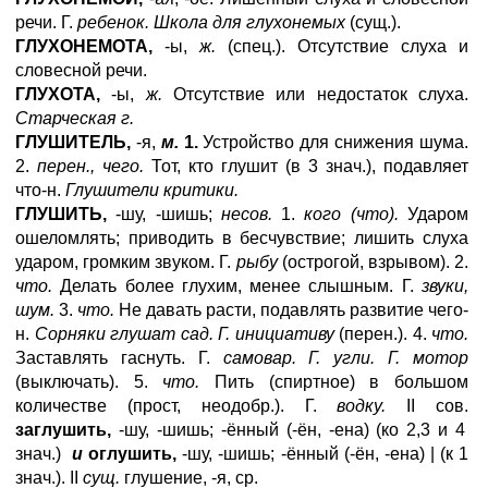
речи. Г.
ребенок. Школа для глухонемых
(сущ.).
ГЛУХОНЕМОТА,
-ы,
ж.
(спец.). Отсутствие слуха и
словесной речи.
ГЛУХОТА,
-ы,
ж.
Отсутствие или недостаток слуха.
Старческая г.
ГЛУШИТЕЛЬ,
-я,
м.
1.
Устройство для снижения шума.
2.
перен., чего.
Тот, кто глушит (в 3 знач.), подавляет
что-н.
Глушители критики.
ГЛУШИТЬ,
-шу, -шишь;
несов.
1.
кого (что).
Ударом
ошеломлять; приводить в бесчувствие; лишить слуха
ударом, громким звуком. Г.
рыбу
(острогой, взрывом). 2.
что.
Делать более глухим, менее слышным. Г.
звуки,
шум.
3.
что.
Не давать расти, подавлять развитие чего-
н.
Сорняки глушат сад. Г. инициативу
(перен.). 4.
что.
Заставлять гаснуть. Г.
самовар. Г. угли. Г. мотор
(выключать). 5.
что.
Пить (спиртное) в большом
количестве (прост, неодобр.). Г.
водку.
II сов.
заглушить,
-шу, -шишь; -ённый (-ён, -ена) (ко 2,3 и 4
знач.)
и
оглушить,
-шу, -шишь; -ённый (-ён, -ена) | (к 1
знач.). II
сущ.
глушение, -я, ср.