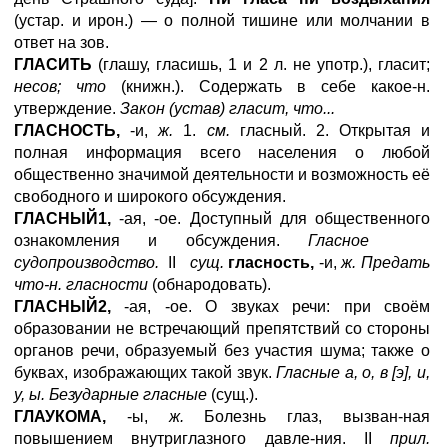
(устар. и ирон.) — о полной тишине или молчании в
ответ на зов.
ГЛАСИТЬ
(глашу, гласишь, 1 и 2 л. не употр.), гласит;
несов; что
(книжн.). Содержать в себе какое-н.
утверждение.
Закон (устав) гласит, что...
ГЛАСНОСТЬ,
-и,
ж.
1.
см.
гласный. 2. Открытая и
полная информация всего населения о любой
общественно значимой деятельности и возможность её
свободного и широкого обсуждения.
ГЛАСНЫЙ1,
-ая, -ое. Доступный для общественного
ознакомления и обсуждения.
Гласное
судопроизводство.
II
сущ.
гласность,
-и,
ж. Предать
что-н. гласности
(обнародовать).
ГЛАСНЫЙ2,
-ая, -ое. О звуках речи: при своём
образовании не встречающий препятствий со стороны
органов речи, образуемый без участия шума; также о
буквах, изображающих такой звук.
Гласные а, о, в [э], и,
у, ы. Безударные гласные
(сущ.).
ГЛАУКОМА,
-ы,
ж.
Болезнь глаз, вызван-ная
повышением внутриглазного давле-ния. II
прил.