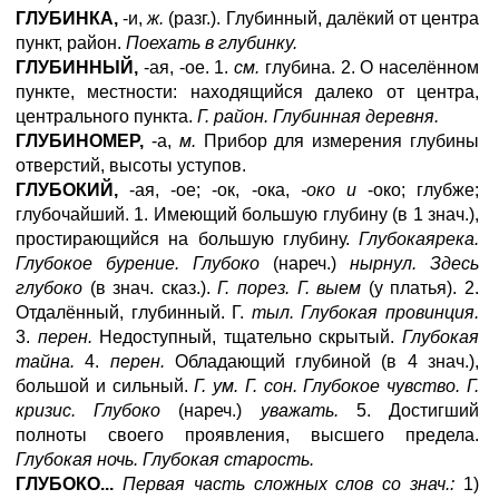
ГЛУБИНКА,
-и,
ж.
(разг.). Глубинный, далёкий от центра
пункт, район.
Поехать в глубинку.
ГЛУБИННЫЙ,
-ая, -ое. 1.
см.
глубина. 2. О населённом
пункте, местности: находящийся далеко от центра,
центрального пункта.
Г. район. Глубинная деревня.
ГЛУБИНОМЕР,
-а,
м.
Прибор для измерения глубины
отверстий, высоты уступов.
ГЛУБОКИЙ,
-ая, -ое; -ок, -ока,
-око и
-око; глубже;
глубочайший. 1. Имеющий большую глубину (в 1 знач.),
простирающийся на большую глубину.
Глубокаярека.
Глубокое бурение. Глубоко
(нареч.)
нырнул. Здесь
глубоко
(в знач. сказ.).
Г. порез. Г. выем
(у платья). 2.
Отдалённый, глубинный. Г.
тыл. Глубокая провинция.
3.
перен.
Недоступный, тщательно скрытый.
Глубокая
тайна.
4.
перен.
Обладающий глубиной (в 4 знач.),
большой и сильный.
Г. ум. Г. сон. Глубокое чувство. Г.
кризис. Глубоко
(нареч.)
уважать.
5. Достигший
полноты своего проявления, высшего предела.
Глубокая ночь. Глубокая старость.
ГЛУБОКО...
Первая часть сложных слов со знач.:
1)