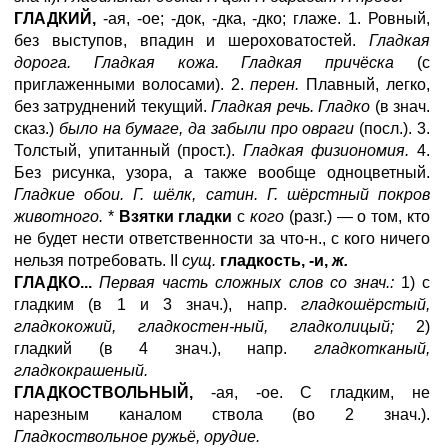
ГЛАДКИЙ,
-ая, -ое; -док, -дка, -дко; глаже. 1. Ровный,
без выступов, впадин и шероховатостей.
Гладкая
дорога. Гладкая кожа. Гладкая причёска
(с
приглаженными волосами). 2.
перен.
Плавный, легко,
без затруднений текущий.
Гладкая речь. Гладко
(в знач.
сказ.)
было на бумаге, да забыли про овраги
(посл.). 3.
Толстый, упитанный (прост.).
Гладкая физиономия.
4.
Без рисунка, узора, а также вообще одноцветный.
Гладкие обои. Г. шёлк, сатин. Г. шёрстный покров
животного.
*
Взятки гладки
с
кого
(разг.) — о том, кто
не будет нести ответственности за что-н., с кого ничего
нельзя потребовать. II
сущ.
гладкость, -и,
ж.
ГЛАДКО...
Первая часть сложных слов со знач.:
1) с
гладким (в 1 и 3 знач.), напр.
гладкошёрстый,
гладкокожий, гладкостен-ный, гладколицый;
2)
гладкий (в 4 знач.), напр.
гладкотканый,
гладкокрашеный.
ГЛАДКОСТВОЛЬНЫЙ,
-ая, -ое. С гладким, не
нарезным каналом ствола (во 2 знач.).
Гладкоствольное ружьё, орудие.