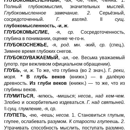
ГЛУБОКОМЫСЛЕННЫЙ,
-ая, -ое; -лен, -ленна. 1.
Полный глубокомыслия, значительных мыслей.
Глубокомысленное замечание. 2.
Серьёзный,
сосредоточенный.
Г. взгляд.
II
сущ.
глубокомысленность, -и,
ж.
ГЛУБОКОМЫСЛИЕ,
-я,
ср.
Сосредоточенность,
глубина в понимании, оценке че-го-н.
ГЛУБОКОСНЕЖЬЕ,
-я,
род. мн.
-жий,
ср.
(спец.).
Зимнее время глубоких снегов.
ГЛУБОКОУВАЖАЕМЫЙ,
-ая, -ое. Весьма уважаемый
(употр. при вежливом официальном обращении).
ГЛУБЬ,
-и,
ж.
То же, что глубина (во 2 знач.). Г.
реки,
моря.
* В глубь веков
(книжн.) — в далёкую
древность.
Из глуби веков
(книжн.) — то же, что из
глубины веков.
ГЛУМИТЬСЯ,
-млюсь, -мишься;
несов., над кем-чем.
Злобно и оскорбительно издеваться.
Г. над святыней.
\\ сущ.
глумление, -я,
ср.
ГЛУПЕТЬ,
-ею, -еешь;
несов.
1. Становиться глупым,
глупее, ослабевать разумом.
К старости глупеешь. 2.
Утрачивать способность мыслить, поступать разумно.