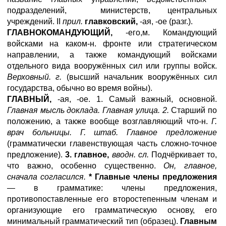
подразделений, министерств, центральных
учреждений. II
прил.
главковский,
-ая, -ое (разг.).
ГЛАВНОКОМАНДУЮЩИЙ,
-его,м. Командующий
войсками на каком-н. фронте или стратегическом
направлении, а также командующий войсками
отдельного вида вооружённых сил или группы войск.
Верховный. г.
(высший начальник вооружённых сил
государства, обычно во время войны).
ГЛАВНЫЙ,
-ая, -ое. 1. Самый важный, основной.
Главная мысль доклада. Главная улица. 2.
Старший по
положению, а также вообще возглавляющий что-н.
Г.
врач больницы. Г. штаб. Главное предложение
(грамматически главенствующая часть сложно-точное
предложение).
3. главное,
вводн. сл.
Подчёркивает то,
что важно, особенно существенно.
Он, главное,
сначала согласился.
* Главные члены предложения
— в грамматике: члены предложения,
противопоставленные его второстепенным членам и
организующие его грамматическую основу, его
минимальный грамматический тип (образец).
Главным