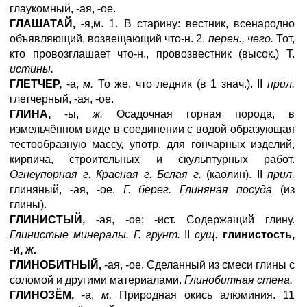
глаукомный, -ая, -ое.
ГЛАШАТАЙ,
-я,м. 1. В старину: вестник, всенародно
объявляющий, возвещающий что-н. 2.
перен., чего.
Тот,
кто провозглашает что-н., провозвестник (высок.) Т.
истины.
ГЛЕТЧЕР,
-а,
м.
То же, что ледник (в 1 знач.). II
прил.
глетчерный, -ая, -ое.
ГЛИНА,
-ы,
ж.
Осадочная горная порода, в
измельчённом виде в соединении с водой образующая
тестообразную массу, употр. для гончарных изделий,
кирпича, строительных и скульптурных работ.
Огнеупорная г. Красная г. Белая г.
(каолин). II
прил.
глиняный, -ая, -ое.
Г. берег. Глиняная посуда
(из
глины).
ГЛИНИСТЫЙ,
-ая, -ое; -ист. Содержащий глину.
Глинистые минералы. Г. грунт.
II
сущ.
глинистость,
-и,
ж.
ГЛИНОБИТНЫЙ,
-ая, -ое. Сделанный из смеси глины с
соломой и другими материалами.
Глинобитная стена.
ГЛИНОЗЁМ,
-а,
м.
Природная окись алюминия. 11