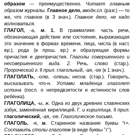
образом
— преимущественно.
Читает главным
образом журналы.
Главное дело,
вводн.сл.
(разг.) — то
же, что главное (в 3 знач.).
Главное дело, не надо
волноваться.
ГЛАГОЛ,
-а,
м.
1.
В грамматике: часть речи,
обозначающая действие или состояние, выражающая
это значение в формах времени, лица, числа (в наст.
вр.), рода (в прош. вр.) и образующая формы
причастия и деепричастия.
Глаголы совершенного и
несовершенного вида. 2.
Речь, слово (стар.).
Пророческий г.
II
прил.
глагольный, -ая, -ое (к 1 знач.).
ГЛАГОЛАТЬ,
-олю, -олешь;
несов.
(стар.). Говорить,
высказывать что-н.
Устами младенца глаголет
истина
(посл. о непредвзятости и истинности слов
ребёнка).
ГЛАГОЛИЦА,
-ы,
ж.
Одна из двух древних славянских
азбук, заменённая кириллицей. Г.
и кириллица.
II
прил.
глаголический,
-ая, -ое.
Глаголическое письмо.
ГЛАГОЛЬ,
-я,
м.
Старинное название буквы “г>.
Составить столы глаголем
(в виде буквы "г").