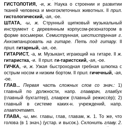
ГИСТОЛОТИЯ,
-и,
ж.
Наука о строении и развитии
тканей человека и многоклеточных животных. II
прил.
гистологический,
-ая, -ое.
ШТАТА,
-ы,
ж.
Струнный щипковый музыкальный
инструмент с деревянным корпусом-резонатором в
форме восьмерки.
Семиструнная, шестиструнная г.
Аккомпанировать на гитаре. Петь под гитару.
II
прил.
гитарный,
-ая, -ое.
ГИТАРИСТ,
-а,
м.
Музыкант, играющий на гитаре. II
ж.
гитаристка,
-и. II
прил.
ги-таристский,
-ая, -ое.
ГИЧКА,
-и,
ж.
Узкая быстроходная гребная шлюпка с
острым носом и низким бортом. II
прил.
гичечный,
-ая,
-ое.
ГЛАВ...
Первая часть сложных слов со знач.:
1)
главный по должности, напр.
главврач, главбух
(главный бухгалтер),
главреж
(главный режиссёр); 2)
главный в системе каких-н. учреждений, напр.
главпочтамт.
ГЛАВА,
-ы,
мн.
главы, глав, главам, ж. 1. То же, что
голова (в 1 знач.) (устар. и высок.).
Склонить главу. 2.