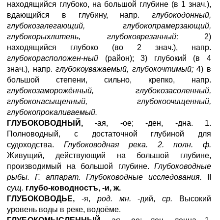
находящийся глубоко, на большой глубине (в 1 знач.),
вдающийся в глубину, напр.
глубокодонный,
глубокозалегающий, глубокопрамерзающий,
глубокорыхлитеяь, глубоковрезанный;
2)
находящийся глубоко (во 2 знач.), напр.
глубокорасположен-ный
(район); 3) глубокий (в 4
знач.), напр.
глубокоуважаемый, глубокочтимый;
4) в
большой степени, сильно, крепко, напр.
глубокозаморожённый, глубокозасоленный,
глубоконасыщенный, глубокоочищенный,
глубокопрокаливаемый.
ГЛУБОКОВОДНЫЙ,
-ая, -ое; -ден, -дна. 1.
Полноводный, с достаточной глубиной для
судоходства.
Глубоководная река. 2. полн. ф.
Живущий, действующий на большой глубине,
производимый на большой глубине.
Глубоководные
рыбы. Г. аппарат. Глубоководные исследования.
II
сущ.
глубо-ководностъ, -и, ж.
ГЛУБОКОВОДЬЕ,
-я,
род. мн.
-дий,
ср.
Высокий
уровень воды в реке, водоёме.