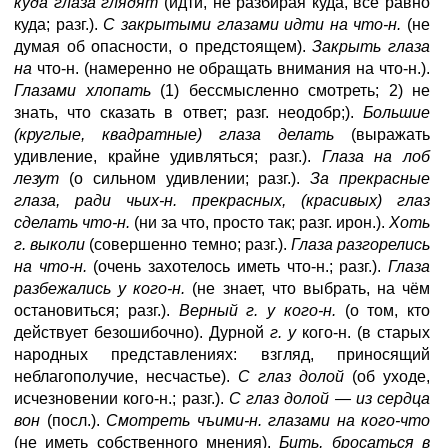
куда глаза глядят
(идти, не разбирая куда, всё равно
куда; разг.).
С закрытыми глазами идти на что-н.
(не
думая об опасности, о предстоящем).
Закрыть глаза
на
что-н. (намеренно не обращать внимания на что-н.).
Глазами хлопать
(1) бессмысленно смотреть; 2) не
знать, что сказать в ответ; разг. неодобр;).
Большие
(круглые, квадратные) глаза делать
(выражать
удивление, крайне удивляться; разг.).
Глаза на лоб
лезут
(о сильном удивлении; разг.).
За прекрасные
глаза, ради чьих-н. прекрасных, (красивых) глаз
сделать что-н.
(ни за что, просто так; разг. ирон.).
Хоть
г. выколи
(совершенно темно; разг.).
Глаза разгорелись
на что-н.
(очень захотелось иметь что-н.; разг.).
Глаза
разбежались у кого-н.
(не знает, что выбрать, на чём
остановиться; разг.).
Верный г. у кого-н.
(о том, кто
действует безошибочно). Дурной
г. у
кого-н. (в старых
народных представлениях: взгляд, приносящий
неблагополучие, несчастье).
С глаз долой
(об уходе,
исчезновении кого-н.; разг.).
С глаз долой — из сердца
вон
(посл.).
Смотреть чъими-н. глазами на кого-что
(не иметь собственного мнения).
Бить, бросаться в