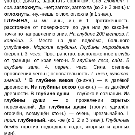
употр.). Дичать, зарастать сорняком.
Сад глохнет.
II
сов.
заглохнуть,
-нет; заглох, заглохла (ко 2 и 3 знач.)
и
оглохнуть,
-ну, -нешь; оглох, оглохла (к 1 знач.).
ГЛУБИНА,
-ы,
мн.
-ины, -ин,
ж.
1. Протяжённость,
расстояние от поверхности до дна или до какой-н.
точки по направлению вниз.
На глубине 200 метров. Г.
колодиа. 2.
Место на дне водоёма, большого
углубления.
Морские глубины. Глубины мироздания
(перен.). 3.
чего.
Пространство, расположенное вглубь
от границы, от края чего-н.
В глубине леса, сада. В
глубине зала.
4.
перен., чего.
Сила, степень
проявления чего-н.; основательность.
Г. идеи, чувства,
знаний.
*
В глубине веков
(книжн.) — в далёкой
древности.
Из глубины веков
(книжн.) — из далёкой
древности.
В глубине души
— глубоко в сознании.
Из
глубины души
— о проявлении скрытых
переживаний.
До глубины души
(тронут, удивлён,
огорчён, возмущён кто-н.) — очень, чрезвычайно. II
прил.
глубинный,
-ая, -ое (к 1, 2 и 3 знач.).
Глубинная
бомба
(против подводных лодок, якорных и донных
мин).