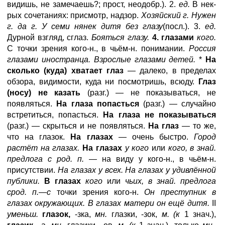
видишь, не замечаешь?; прост, неодобр.). 2.
ед.
В нек-
рых сочетаниях: присмотр, надзор.
Хозяйский г. Нужен
г. да г. У семи нянек дитя без глазу
(посл.). 3.
ед.
Дурной взгляд, сглаз.
Бояться глазу.
4. глазами
кого.
С точки зрения кого-н., в чьём-н. понимании.
Россия
глазами иностранца. Взрослые глазами детей.
*
На
сколько (куда) хватает глаз
— далеко, в пределах
обзора, видимости, куда ни посмотришь, всюду.
Глаз
(носу) не казать
(разг.) — не показываться, не
появляться.
На глаза попасться
(разг.) — случайно
встретиться, попасться.
На глаза не показываться
(разг.) — скрыться и не появляться.
На глаз
— то же,
что на глазок.
На глазах
— очень быстро.
Город
растёт на глазах.
На глазах
у кого
или
кого, в знай.
предлога с род. п. —
на виду у кого-н., в чьём-н.
присутствии.
На глазах у всех. На глазах у удивлённой
публики.
В глазах
кого
или
чьих, в знай. предлога
срод. п.—с
точки зрения кого-н.
Он преступник в
глазах окружающих. В глазах матери он ещё дитя.
II
уменьш.
глазок,
-зка,
мн.
глазки, -зок,
м. (к
1 знач.),