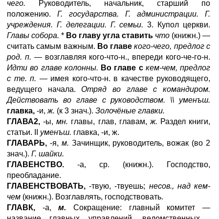
чего.
Руководитель, начальник, старший по
положению.
Г. государства. Г. администрации. Г.
учреждения. Г. делегации. Г. семьи.
3. Купол церкви.
Главы собора.
*
Во главу угла ставить
что
(книжн.) —
считать самым важным.
Во главе
кого-чего, предлог с
род. п. —
возглавляя кого-что-н., впереди кого-че-го-н.
Идти во главе колонны.
Во главе с
кем-чем, предлог
с те. п. —
имея кого-что-н. в качестве руководящего,
ведущего начала.
Отряд во главе с командиром.
Действовать во главе с руководством. \\ уменъш.
главка,
-и,
ж.
(к 3 знач.).
Золочёные главки.
ГЛАВА2,
-ы,
мн.
главы, глав, главам,
ж.
Раздел книги,
статьи. II
уменъш.
главка, -и, ж.
ГЛАВАРЬ,
-я,
м.
Зачинщик, руководитель, вожак (во 2
знач.).
Г. шайки.
ГЛАВЕНСТВО.
-а, ср. (книжн.). Господство,
преобладание.
ГЛАВЕНСТВОВАТЬ,
-твую, -твуешь;
несов., над кем-
чем
(книжн.). Возглавлять, господствовать.
ГЛАВК,
-а,
м.
Сокращение: главный комитет —
название главных управлений, ведомственных