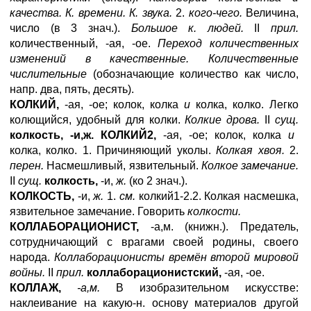
качества. К. времени. К. звука.
2.
кого-чего.
Величина,
число (в 3 знач.).
Большое к. людей.
II
прил.
количественный, -ая, -ое.
Переход количественных
изменений в качественные. Количественные
числительные
(обозначающие количество как число,
напр. два, пять, десять).
КОЛКИЙ,
-ая, -ое; колок, колка
и
колка, колко. Легко
колющийся, удобный для колки.
Колкие дрова.
II
сущ.
колкость, -и,ж.
КОЛКИЙ2,
-ая, -ое; колок, колка
и
колка, колко. 1. Причиняющий уколы.
Колкая хвоя.
2.
перен.
Насмешливый, язвительный.
Колкое замечание.
II
сущ.
колкость,
-и,
ж.
(ко 2 знач.).
КОЛКОСТЬ,
-и,
ж.
1.
см.
колкий1-2.2. Колкая насмешка,
язвительное замечание. Говорить
колкости.
КОЛЛАБОРАЦИОНИСТ,
-а,м. (книжн.). Предатель,
сотрудничающий с врагами своей родины, своего
народа.
Коллаборационисты времён второй мировой
войны.
II
прил.
коллаборационистский,
-ая, -ое.
КОЛЛАЖ,
-а,м.
В изобразительном искусстве:
наклеивание на какую-н. основу материалов другой