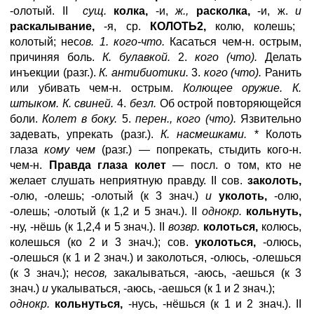
-олотый. II
сущ.
колка,
-и,
ж.,
расколка,
-и, ж.
и
раскалывание,
-я, ср.
КОЛОТЬ2,
колю, колешь;
колотый; нес
ов. 1. кого-чтo.
Касаться чем-н. острым,
причиняя боль.
К. булавкой.
2.
кого (что).
Делать
инъекции (разг.).
К. антибиотики.
3.
кого (что).
Ранить
или убивать чем-н. острым.
Колющее оружие. К.
штыком. К. свиней.
4.
безл.
Об острой повторяющейся
боли.
Колет в боку.
5.
перен., кого (что).
Язвительно
задевать, упрекать (разг.).
К. насмешками.
* Колоть
глаза
кому чем
(разг.) — попрекать, стыдить кого-н.
чем-н.
Правда глаза колет
— посл. о том, кто не
желает слушать неприятную правду. II сов.
заколоть,
-олю, -олешь; -олотый (к 3 знач.)
и
уколоть,
-олю,
-олешь; -олотый (к 1,2 и 5 знач.). II
однокр.
кольнуть,
-ну, -нёшь (к 1,2,4 и 5 знач.). II
возвр.
колоться,
колюсь,
колешься (ко 2 и 3 знач.); сов.
уколоться,
-олюсь,
-олешься (к 1 и 2 знач.) и заколоться, -олюсь, -олешься
(к 3 знач.); н
есов,
закалываться, -аюсь, -аешься (к 3
знач.)
и
укалываться, -аюсь, -аешься (к 1 и 2 знач.);
однокр.
кольнуться,
-нусь, -нёшься (к 1 и 2 знач.). II