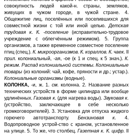
совокупность людей какой-н. страны, земляков,
живущих в чужом городе, в чужой стране. 4.
Общежитие лиц, поселённых или поселившихся для
совместной жизни с той или иной целью.
Детская
трудовая к. К. -поселение
(исправительно-трудовое
учреждение с облегчённым режимом). 5. Группа
организмов, а также временное совместное поселение
птиц (спец.).
К. микроорганизмов. К. кораллов. К. чаек.
II
прил.
колониальный, -ая, -ое (к 1 и спец. к 5 знач.).
К.
режим. Распад колониальной системы. Колониальные
товары
(из колоний: чай, кофе, пряности и др.; устар.).
Колониальные организмы
(водные).
КОЛОНКА,
-и, ж. 1.
см.
колонна. 2. Название разных
технических устройств в форме цилиндра или вообще
удлинённых.
Газовая к.
(для нагрева воды).
Звуковая к.
(устройство, заключающее в себе несколько
громкоговорителей). 3. Установка для отпуска жидкого
горючего автотранспорту.
Бензиновая к.
4.
Водопроводное устрой-ство с краном, установленное
на улице. 5. То же, что столбец.
Газетная к. К. цифр.
II