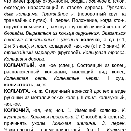
что имеет форму окружности, обода.
Годичное к.
(слой,
ежегодно нарастающий в стволе дерева).
Пускать
дым кольцами. Трамвайное к.
(поворотный круг на
трамвайных путях). 4.
перен.
Положение, когда кто-н.
окружён кем-чем-н., замкнут круговой линией чего-н.
К
блокады. Вырваться из кольца окружения. Оказаться
в кольце любопытных.
II
уменьш.
колечко,
-а,
ср.
(к 1,
2 и 3 знач.).
н прил.
кольцевой, -ая, -ое (к I и 3 знач.).
К.
трамвайный маршрут
(круговой).
Кольцевая трасса.
Кольцевая дорога.
КОЛЬЧАТЫЙ,
-ая, -ое (спец.). Состоящий из колец,
расположенный кольцами, имеющий вид колец.
Кольчатая сеть. Кольчатые черви.
II
сущ.
кольчатость, -и, ж.
КОЛЬЧУГА,
-и, ж. Старинный воинский доспех в виде
рубашки из металлических колец. II
прил.
кольчужный,
-ая, -ое.
КОЛЮЧИЙ,
-ая, -ее; -юч. 1. Имеющий колючки.
К.
кустарник. Колючая проволока. 2.
Способный колоть2,
причинять уколы.
Колючая щетина. 3. перен.
Язвительный, насмешливо-злой (разг.).
Колючее