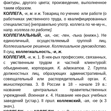
фактуры, другого цвета; произведение, выполненное
таким образом.
КОЛЛЕГА,
-и,
м.
и
ж.
Товарищ по учению или работе (о
работниках умственного труда, о квалифицированных
специалистах) [неправильно употр. коллега по че-му-н.,
напр.
коллега по работе].
КОЛЛЕГИАЛЬНЫЙ,
-ая, -ое; -лен, -льна (книжн.). Не
единоличный, осуществляемый группой лиц.
Коллегиальное решение. Коллегиальное руководство.
II
сущ,
коллегиальность, -и,
ж.
КОЛЛЕГИЯ,
-и, ж. 1. В нек-рых профессиях, связанных,
с умственным трудом и частной клиентурой:
объединение, корпорация.
К. адвокатов.
2. Группа
должностных лиц, образующих административный,
совещательный или распорядительный орган.
К.
министерства.
3. В России в 18 - начале 19 в.:
название центральных правительственных
учреждений.
Военная к.
4. Название нек-рых учебных
заведений (устар.). II
прил.
коллежский,
-ая, -ое (к 3
знач.).