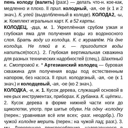
пень колоду (валить)
(разг.) — делать что-н. кое-как,
медленно и плохо. II
прил.
колодный,
-ая, -ое (к 1 и 2
знач.).
К. улей
(выдолбленный в колоде).
КОЛОДА2,
-ы,
ж.
Комплект игральных карт.
К. в 52 карты.
КОЛОДЕЦ,
-дца,
м.
1. Укреплённая срубом узкая и
глубокая яма для получения воды из водоносного
слоя.
Брать воду из колодца. К. с журавлём. На дне
колодца. Не плюй в к. — пригодится воды
напиться
(посл.). 2. Глубокая вертикальная скважина
для разных технических надобностей (спец.).
Шахтный
к. Смотровой к.
*
Артезианский колодец
— буровая
скважина для получения воды под естественным
напором, без насоса. II
прил.
колодезный, -ая, -ое (к 1
знач.) и
колодцевый,
-ая, -ое (ко 2 знач.).
КОЛОДКА,
-и,
ж.
1.
Кусок дерева, служащий основой в
нек-рых инструментах, приборах.
К. рубанка. К. щётки..
2. Кусок дерева в форме нижней части ноги до
щиколотки, употр. при шитье обуви.
На одну
-
колодку
(перен.: уравнивая всё или всех; -разг. неодобр.).
По
чужой колодке мерить
(перен.: на чужой лад; разг.). 3.
мн.
Деревянное приспособление, надевавшееся в