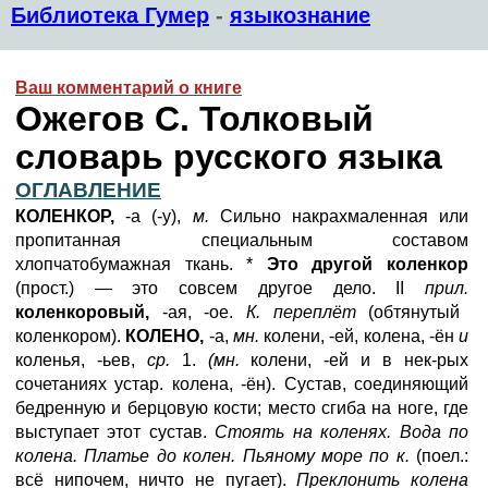
Библиотека Гумер
-
языкознание
Ваш комментарий о книге
Ожегов С. Толковый
словарь русского языка
ОГЛАВЛЕНИЕ
КОЛЕНКОР,
-а (-у),
м.
Сильно накрахмаленная или
пропитанная специальным составом
хлопчатобумажная ткань. *
Это другой коленкор
(прост.) — это совсем другое дело. II
прил.
коленкоровый,
-ая, -ое.
К. переплёт
(обтянутый
коленкором).
КОЛЕНО,
-а,
мн.
колени, -ей, колена, -ён
и
коленья, -ьев,
ср.
1.
(мн.
колени, -ей и в нек-рых
сочетаниях устар. колена, -ён). Сустав, соединяющий
бедренную и берцовую кости; место сгиба на ноге, где
выступает этот сустав.
Стоять на коленях. Вода по
колена. Платье до колен. Пьяному море по к.
(поел.:
всё нипочем, ничто не пугает).
Преклонить колена