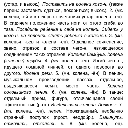
(устар. и высок.).
Поставить на колени кого-н,
(также
перен.: заставить сдаться, покориться; высок.). 2. (мк.
колени, -ей и в нек-рых сочетаниях устар. колена, -ён).
В сидячем положении: часть ноги от этого сгиба до
таза.
Посадить ребёнка к себе на колени. Сидеть у
кого-н. на коленях. Снять ребёнка с коленей.
3.
(мн.
коленья, -ьев и колена, -ен). Отдельное сочленение,
звено, отрезок в составе чего-н., являющегося
соединением таких отрезков.
Коленья бамбука. Колена
(коленья) трубы.
4.
(мн.
колена, -ён). Изгиб чего-н.,
идущего ломаной линией, от одного поворота до
другого.
Колена реки.
5. (мн. колена, -ён). В пении,
музыкальном произведении: пассаж, отдельное,
выделяющееся чем-н. место, часть.
Колена
соловьиного пения.
6. (мн. колена, -ён). В танце:
отдельный приём, фигура, отличающаяся своей
эффектностью (разг.).
Выделывать колена. Ловкое к.
7.
(мн.
колена, -ён),
перен.
Неожиданный, необычно
странный поступок (прост, неодобр.).
Выкинуть,
отмочить, отколоть к.
8.
(мн.
колена, -ён).