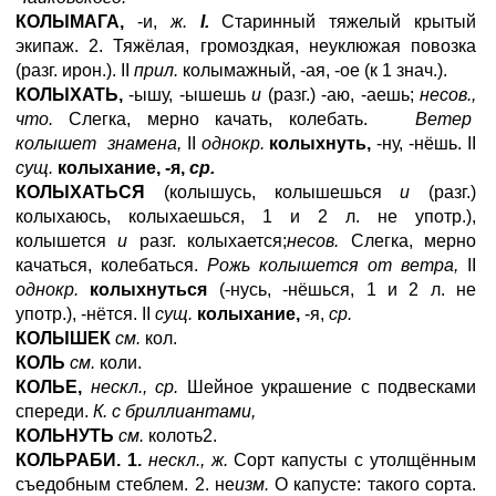
КОЛЫМАГА,
-и,
ж.
I.
Старинный тяжелый крытый
экипаж. 2. Тяжёлая, громоздкая, неуклюжая повозка
(разг. ирон.). II
прил.
колымажный, -ая, -ое (к 1 знач.).
КОЛЫХАТЬ,
-ышу, -ышешь
и
(разг.) -аю, -аешь;
несов.,
что.
Слегка, мерно качать, колебать.
Ветер
колышет знамена,
II
однокр.
колыхнуть,
-ну, -нёшь. II
сущ.
колыхание, -я,
ср.
КОЛЫХАТЬСЯ
(колышусь, колышешься
и
(разг.)
колыхаюсь, колыхаешься, 1 и 2 л. не употр.),
колышется
и
разг. колыхается;
несов.
Слегка, мерно
качаться, колебаться.
Рожь колышется от ветра,
II
однокр.
колыхнуться
(-нусь, -нёшься, 1 и 2 л. не
употр.), -нётся. II
сущ.
колыхание,
-я,
ср.
КОЛЫШЕК
см.
кол.
КОЛЬ
см.
коли.
КОЛЬЕ,
нескл., ср.
Шейное украшение с подвесками
спереди.
К. с бриллиантами,
КОЛЬНУТЬ
см.
колоть2.
КОЛЬРАБИ. 1.
нескл., ж.
Сорт капусты с утолщённым
съедобным стеблем. 2. не
изм.
О капусте: такого сорта.