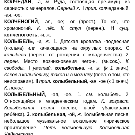
КОЛЧЕДАН,
-а,
м.
Руда, состоящая пре-имущ. из
сернистых минералов.
Серный к.
II
прил.
колчеданный,
-ая, -ое.
КОЛЧЕНОГИЙ,
-ая, -ое; -ог (прост.). То же, что
хромоногий.
К. пёс. К. стул
(перен.). Н
сущ.
колченогость,
-и, ж.
КОЛЫБЕЛЬ,
-и,
ж.
1. Детская кроватка -подвесная
(люлька) или качающаяся на округлых опорах. С
колыбели
(перен.: от рождения, с младенчества). 2.
перен.
Место возникновения чего-н. (высок.).
К.
свободы.
II
уметай,
колыбелька,
-и,
ж.
(к
1
знач.).
Каков в колыбельку, таков и в могилку
(поел. о том, кто
неисправим). II
прил.
колыбельный,
-ая, -ое (к 1 знач.).
К. полог.
КОЛЫБЕЛЬНЫЙ,
-ая, -ое. 1.
см.
колыбель. 2.
Относящийся к младенческим годам.
К. возраст.
Колыбельная песня
(песня, к-рой убаюкивают
ребёнка).
3. колыбельная,
-ой,
ж.
Колыбельная песня,
небольшое музыкальное вокальное лирическое
произведение.
Петь колыбельную. Колыбельная
Чайковского.