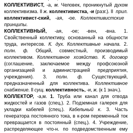
КОЛЛЕКТИВИСТ,
-а,
м.
Человек, проникнутый духом
коллективизма. II
ж.
коллективистка, -и
(разг.). II
прил.
коллективист-ский,
-ая, -ое.
Коллективистские
принципы.
КОЛЛЕКТИВНЫЙ,
-ая, -ое; -вен, -вна. 1.
Свойственный коллективу, основанный на общности
труда, интересов.
К. дух. Коллективные начала.
2.
полн. ф.
Общий, совместный, производимый
коллективом.
Коллективное хозяйство. К. договор
(соглашение, заключаемое между профсоюзной
организацией и администрацией предприятия,
учреждения). 3.
полн. ф.
Существующий,
предназначенный для коллектива.
Коллективное
снабжение.
II
сущ.
коллективность,
-и,
ж.
(к 1 знач.).
КОЛЛЕКТОР,
-а,м.
1.
Труба или канал для отвода
жидкостей и газов (спец.). 2. Подземная галерея для
укладки кабелей (спец.).
Кабельный к.
3. Часть
генератора постоянного тока, в к-ром переменный ток
превращается в постоянный (спец.). 4. Учреждение,
распределяющее что-н. по подведомственным ему