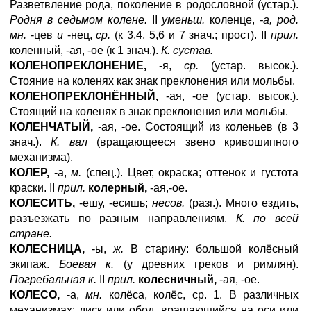
Разветвление рода, поколение в родословной (устар.).
Родня в седьмом колене.
II
уменьш.
коленце,
-а, род.
мн.
-цев
и
-нец,
ср.
(к 3,4, 5,6 и 7 знач.; прост). II
прил.
коленный, -ая, -ое (к 1 знач.).
К. сустав.
КОЛЕНОПРЕКЛОНЕНИЕ,
-я,
ср.
(устар. высок.).
Стояние на коленях как знак преклонения или мольбы.
КОЛЕНОПРЕКЛОНЁННЫЙ,
-ая, -ое (устар. высок.).
Стоящий на коленях в знак преклонения или мольбы.
КОЛЕНЧАТЫЙ,
-ая, -ое. Состоящий из коленьев (в 3
знач.).
К. вал
(вращающееся звено кривошипного
механизма).
КОЛЕР,
-а,
м.
(спец.). Цвет, окраска; оттенок и густота
краски. II
прил.
колерный,
-ая,-ое.
КОЛЕСИТЬ,
-ешу, -есишь;
несов.
(разг.). Много ездить,
разъезжать по разным направлениям.
К. по всей
стране.
КОЛЕСНИЦА,
-ы,
ж.
В старину: большой колёсный
экипаж.
Боевая к.
(у древних греков и римлян).
Погребальная к.
II
прил.
колесничный,
-ая, -ое.
КОЛЕСО,
-а,
мн.
колёса, колёс, ср. 1. В различных
механизмах: диск или обод, вращающийся на оси или