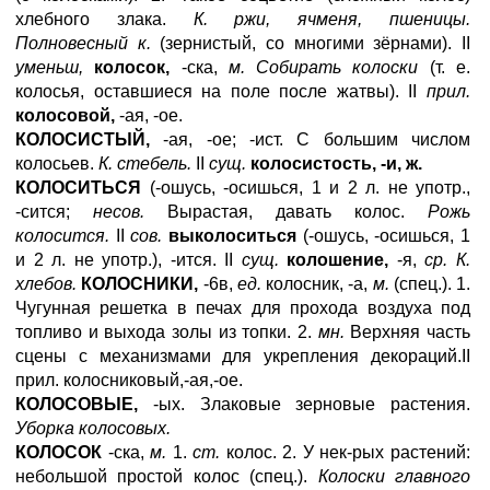
хлебного злака.
К. ржи, ячменя, пшеницы.
Полновесный к.
(зернистый, со многими зёрнами). II
уменьш,
колосок,
-ска,
м. Собирать колоски
(т. е.
колосья, оставшиеся на поле после жатвы). II
прил.
колосовой,
-ая, -ое.
КОЛОСИСТЫЙ,
-ая, -ое; -ист. С большим числом
колосьев.
К. стебель.
II
сущ.
колосистость, -и, ж.
КОЛОСИТЬСЯ
(-ошусь, -осишься, 1 и 2 л. не употр.,
-сится;
несов.
Вырастая, давать колос.
Рожь
колосится.
II
сов.
выколоситься
(-ошусь, -осишься, 1
и 2 л. не употр.), -ится. II
сущ.
колошение,
-я,
ср. К.
хлебов.
КОЛОСНИКИ,
-6в,
ед.
колосник, -а,
м.
(спец.). 1.
Чугунная решетка в печах для прохода воздуха под
топливо и выхода золы из топки. 2.
мн.
Верхняя часть
сцены с механизмами для укрепления декораций.II
прил. колосниковый,-ая,-ое.
КОЛОСОВЫЕ,
-ых. Злаковые зерновые растения.
Уборка колосовых.
КОЛОСОК
-ска,
м.
1.
cm
.
колос. 2. У нек-рых растений:
небольшой простой колос (спец.).
Колоски главного