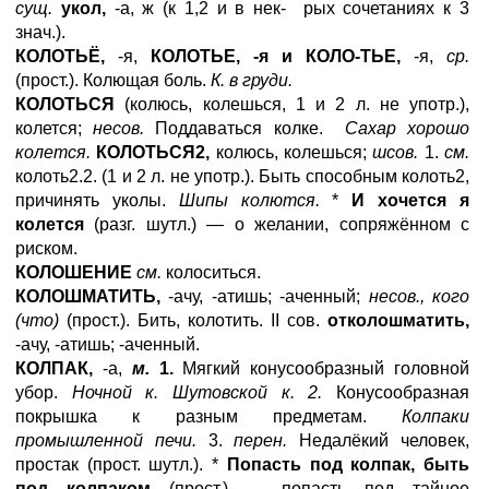
сущ.
укол,
-а, ж (к 1,2 и в нек- рых сочетаниях к 3
знач.).
КОЛОТЬЁ,
-я,
КОЛОТЬЕ, -я и КОЛО-ТЬЕ,
-я,
ср.
(прост.). Колющая боль.
К. в груди.
КОЛОТЬСЯ
(колюсь, колешься, 1 и 2 л. не употр.),
колется;
несов.
Поддаваться колке.
Сахар хорошо
колется.
КОЛОТЬСЯ2,
колюсь, колешься;
шсов.
1.
см.
колоть2.2. (1 и 2 л. не употр.). Быть способным колоть2,
причинять уколы.
Шипы колются.
*
И хочется я
колется
(разг. шутл.) — о желании, сопряжённом с
риском.
КОЛОШЕНИЕ
см.
колоситься.
КОЛОШМАТИТЬ,
-ачу, -атишь; -аченный;
несов., кого
(что)
(прост.). Бить, колотить. II сов.
отколошматить,
-ачу, -атишь; -аченный.
КОЛПАК,
-а,
м.
1.
Мягкий конусообразный головной
убор.
Ночной к. Шутовской к. 2.
Конусообразная
покрышка к разным предметам.
Колпаки
промышленной печи.
3.
перен.
Недалёкий человек,
простак (прост. шутл.). *
Попасть под колпак, быть
под колпаком
(прост.) — попасть под тайное