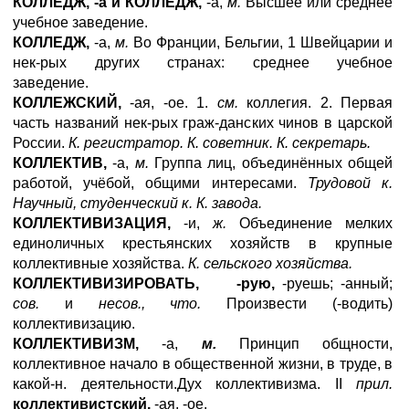
КОЛЛЕДЖ, -а и КОЛЛЕДЖ,
-а,
м.
Высшее или среднее
учебное заведение.
КОЛЛЕДЖ,
-а,
м.
Во Франции, Бельгии, 1 Швейцарии и
нек-рых других странах: среднее учебное
заведение.
КОЛЛЕЖСКИЙ,
-ая, -ое. 1.
см.
коллегия. 2. Первая
часть названий нек-рых граж-данских чинов в царской
России.
К. регистратор. К. советник. К. секретарь.
КОЛЛЕКТИВ,
-а,
м.
Группа лиц, объединённых общей
работой, учёбой, общими интересами.
Трудовой к.
Научный, студенческий к. К. завода.
КОЛЛЕКТИВИЗАЦИЯ,
-и,
ж.
Объединение мелких
единоличных крестьянских хозяйств в крупные
коллективные хозяйства.
К. сельского хозяйства.
КОЛЛЕКТИВИЗИРОВАТЬ, -рую,
-руешь; -анный;
сов.
и
несов., что.
Произвести (-водить)
коллективизацию.
КОЛЛЕКТИВИЗМ,
-а,
м.
Принцип общности,
коллективное начало в общественной жизни, в труде, в
какой-н. деятельности.Дух коллективизма. II
прил.
коллективистский,
-ая, -ое.