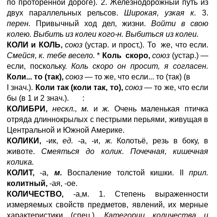
по проторённой дороге). 2. Железнодорожный путь из
двух параллельных рельсов.
Широкая, узкая к.
3.
перен.
Привычный ход дел, жизни.
Войти в свою
колею. Выбить из колеи кого-н. Выбиться из колеи.
КОЛИ и КОЛЬ,
союз
(устар. и прост,). То же, что если.
Смейся, к. тебе весело.
*
Коль скоро,
союз
(устар.) —
если, поскольку.
Коль скоро он просит, я согласен.
Коли... то (так),
союз —
то же, что если... то (так) (в
I знач.).
Коли так (коли так, то),
союз —
то же, что если
бы (в 1 и 2 знач.). :
КОЛИБРИ,
нескл., м.
и
ж.
Очень маленькая птичка
отряда длиннокрылых с пестрыми перьями, живущая в
Центральной и Южной Америке.
КОЛИКИ,
-ик,
ед.
-а, -и,
ж.
Колотьё, резь в боку, в
животе.
Смеяться до колик. Почечная, кишечная
колика.
КОЛИТ,
-а,
м.
Воспаление толстой кишки. II
прил.
колитный,
-ая, -ое.
КОЛИЧЕСТВО,
-а,м. 1. Степень выраженности
измеряемых свойств предметов, явлений, их мерные
характеристики (спец.).
Категории количества и