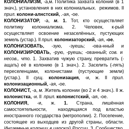
КОЛОНИАЛИЗМ,
-а,м. Политика захвата колоний (в 1
знач.), установления в них колониальных. режимов. II
прил.
колони-алнстский,
.-ая, -ое.
КОЛОНИЗАТОР,
-а,
м.
1.
Тот, кто осуществляет
политику колониализма. 2. Человек, к-рый
осуществляет освоение незаселённых, пустующих
земель (устар.). II
прил.
колонизаторский,
-ая,
-ое.
КОЛОНИЗОВАТЬ,
-зую, -зуешь; -ова-нный и
КОЛОНИЗИРОВАТЬ,
-рую, -руешь; -ованный;
сов.
и
несов., что.
1. Захватив чужую страну, превратить (-
ащать) её в колонию (в 1 знач.). 2. Заселить (-лять)
переселенцами, колонистами (пустующие земли)
(устар.). II
сущ.
колонизация,
-и, ж. II
прил.
колонизационный,
-ая, -ое.
КОЛОНИСТ,
-а,
м.
Житель колонии (во 2 и 4 знач.). II ж.
колонистка,
-и. II
прил.
колонистский,
-ая, -ое.
КОЛОНИЯ,
-и, ж.
1.
Страна, лишённая
самостоятельности, находящаяся под властью
иностранного государства (метрополии). 2. Поселение,
состоящее из выходцев из другой страны, области.
Иноземные колонии в царской России.
3. Сообщество,