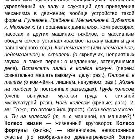
укреплённый на валу и служащий для приведения
механизма в движение; вообще устройство такой
формы.
Рулевое к. Гребное к. Мельничное к. Зубчатое
к. Маховое к.
(в поршневых двигателях, компрессорах,
насосах и других машинах: тяжёлое, с массивным
ободом колесо, устанавливаемое на валу машины для
равномерного хода).
Как немазаное
(или
несмазанное,
недомазанное) к. скрипеть (о
скрипучих, неприятных
звуках, а также перен.: о медленном, затянувшемся
деле).
Вставлять палки в колёса кому-н.
(перен.:
сознательно мешать какому-н. делу; разг.).
Пятое к. в
телеге (о
ком-чём-н. лишнем, ненужном; разг.).
Жизнь
на колёсах
(в постоянных разъездах).
Грудь колесом
(очень выпуклая мужская грудь с сильной
мускулатурой; разг.).
Ноги колесом
(кривые; разг.). 2.
мн.
То же, что автомобиль (прост.).
Свои колёса у кого-
н. Ты на колёсах? (т. е. с
машиной, на машине?).
*
Колесо жизни
— жизненный круговорот.
Колесо
фортуны
(книжн.) — изменчивое, непостоянное
счастье [по изображению древнегреческой богини