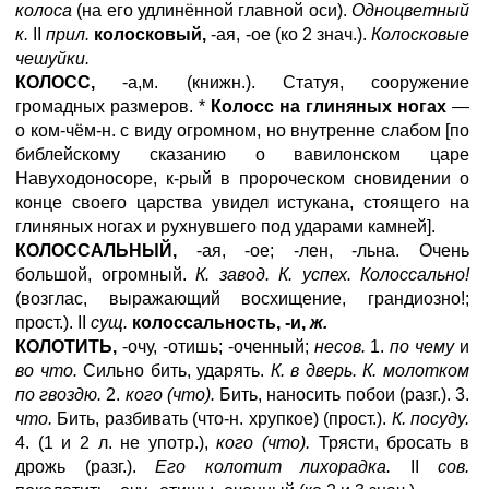
колоса
(на его удлинённой главной оси).
Одноцветный
к.
II
прил.
колосковый,
-ая, -ое (ко 2 знач.).
Колосковые
чешуйки.
КОЛОСС,
-а,м. (книжн.). Статуя, сооружение
громадных размеров. *
Колосс на глиняных ногах
—
о ком-чём-н. с виду огромном, но внутренне слабом [по
библейскому сказанию о вавилонском царе
Навуходоносоре, к-рый в пророческом сновидении о
конце своего царства увидел истукана, стоящего на
глиняных ногах и рухнувшего под ударами камней].
КОЛОССАЛЬНЫЙ,
-ая, -ое; -лен, -льна. Очень
большой, огромный.
К. завод. К. успех. Колоссально!
(возглас, выражающий восхищение, грандиозно!;
прост.). II
сущ.
колоссальность, -и,
ж.
КОЛОТИТЬ,
-очу, -отишь; -оченный;
несов.
1.
по чему
и
во что.
Сильно бить, ударять.
К. в дверь. К. молотком
по гвоздю.
2.
кого (что).
Бить, наносить побои (разг.). 3.
что.
Бить, разбивать (что-н. хрупкое) (прост.).
К. посуду.
4. (1 и 2 л. не употр.),
кого (что).
Трясти, бросать в
дрожь (разг.).
Его колотит лихорадка.
II
сов.