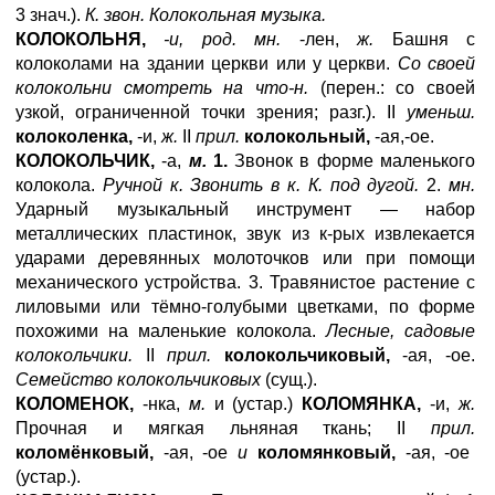
3 знач.).
К. звон. Колокольная музыка.
КОЛОКОЛЬНЯ,
-и, род. мн.
-лен,
ж.
Башня с
колоколами на здании церкви или у церкви.
Со своей
колокольни смотреть на что-н.
(перен.: со своей
узкой, ограниченной точки зрения; разг.). II
уменьш.
колоколенка,
-и,
ж.
II
прил.
колокольный,
-ая,-ое.
КОЛОКОЛЬЧИК,
-а,
м.
1.
Звонок в форме маленького
колокола.
Ручной к. Звонить в к. К. под дугой.
2.
мн.
Ударный музыкальный инструмент — набор
металлических пластинок, звук из к-рых извлекается
ударами деревянных молоточков или при помощи
механического устройства. 3. Травянистое растение с
лиловыми или тёмно-голубыми цветками, по форме
похожими на маленькие колокола.
Лесные, садовые
колокольчики.
II
прил.
колокольчиковый,
-ая, -ое.
Семейство колокольчиковых
(сущ.).
КОЛОМЕНОК,
-нка,
м.
и (устар.)
КОЛОМЯНКА,
-и,
ж.
Прочная и мягкая льняная ткань; II
прил.
коломёнковый,
-ая, -ое
и
коломянковый,
-ая, -ое
(устар.).