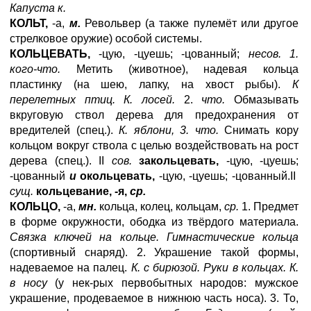
Капуста к.
КОЛЬТ,
-а,
м.
Револьвер (а также пулемёт или другое
стрелковое оружие) особой системы.
КОЛЬЦЕВАТЬ,
-цую, -цуешь; -цованный;
несов. 1.
кого-что.
Метить (животное), надевая кольца
пластинку (на шею, лапку, на хвост рыбы).
К
перелетных птиц. К. лосей.
2.
что.
Обмазывать
вкруговую ствол дерева для предохранения от
вредителей (спец.).
К. яблони, 3. что.
Снимать кору
кольцом вокруг ствола с целью воздействовать на рост
дерева (спец.). II
сов.
закольцевать,
-цую, -цуешь;
-цованный
и
окольцевать,
-цую, -цуешь; -цованный.II
сущ.
кольцевание, -я,
ср.
КОЛЬЦО,
-а,
мн.
кольца, колец, кольцам,
ср.
1. Предмет
в форме окружности, ободка из твёрдого материала.
Связка ключей на кольце. Гимнастические кольца
(спортивный снаряд). 2. Украшение такой формы,
надеваемое на палец.
К. с бирюзой. Руки в кольцах. К.
в носу
(у нек-рых первобытных народов: мужское
украшение, продеваемое в нижнюю часть носа). 3. То,