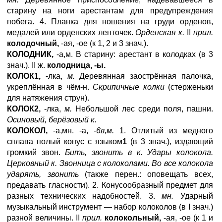
старину на ноги арестантам для предупреждения
побега. 4. Планка для ношения на груди орденов,
медалей или орденских ленточек.
Орденская к.
II
прил.
колодочный,
-ая, -ое (к 1, 2 и 3 знач.).
КОЛОДНИК,
-а,м. В старину: арестант в колодках (в 3
знач.). II ж.
колодница, -ы.
КОЛОК1,
-лка,
м.
Деревянная заострённая палочка,
укреплённая в чём-н.
Скрипичные колки
(стерженьки
для натяжения струн).
КОЛОК2,
-лка,
м.
Небольшой лес среди поля, пашни.
Осиновый, берёзовый к.
КОЛОКОЛ,
-а,мн. -а,
-6в,м.
1. Отлитый из медного
сплава полый конус с языком
1
(в 3 знач.), издающий
громкий звон.
Бить, звонить в к. Удары колокола.
Церковный к. Звонница с колоколами. Во все колокола
ударять, звонить
(также перен.: оповещать всех,
предавать гласности). 2. Конусообразный предмет для
разных технических надобностей. 3.
мн.
Ударный
музыкальный инструмент — набор колоколов (в I знач.)
разной величины. II
прил.
колокольный,
-ая, -ое (к 1 и