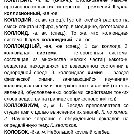
КОЛЛИЗИЯ,
-и,
ж.
(книжн.). Столкновение каких-н.
противоположных сил, интересов, стремлений. II
прил.
коллизионный,
-ая,-ое.
КОЛЛОДИЙ,
-я,
м.
(спец.). Густой клейкий раствор на
смеси спирта и эфира, употр. в медицине, фотографии.
КОЛЛОИД,
-а,
м.
(спец.). То же, что коллоидная
система. II
прил.
коллоидный,
-ая, -ое.
КОЛЛОИДНЫЙ,
-ая, -ое (спец.). 1.
см.
коллоид. 2.
коллоидная
система
— гетерогенная система,
состоящая из множества мелких частиц какого-н.
вещества, находящихся во взвешенном состоянии в
однородной среде. 3. коллоидная
химия
— раздел
физической химии, занимающийся изучением
коллоидных систем и поверхностных явлений (то есть
явлений, обусловленных особыми свойствами тонких
слоев вещества на границе соприкосновения тел).
КОЛЛОКВИУМ,
-а,
м.
1. Беседа преподавателя со
студентами с целью выяснения их знаний.
К. по химии.
2.
Научное собрание с обсуждением докладов на
определённую тему.
К. геологов.
-бка,
Небольшой круглый хлебец.
КОЛОБОК,
м.