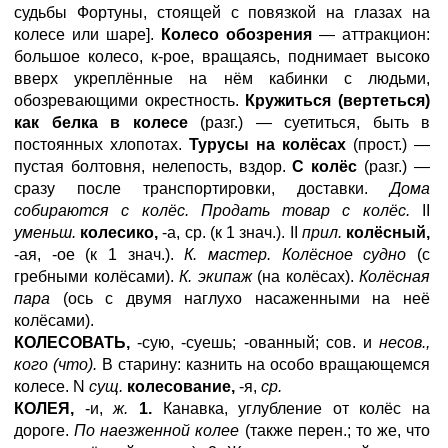
судьбы Фортуны, стоящей с повязкой на глазах на
колесе или шаре].
Колесо обозрения
— аттракцион:
большое колесо, к-рое, вращаясь, поднимает высоко
вверх укреплённые на нём кабинки с людьми,
обозревающими окрестность.
Кружиться (вертеться)
как белка в колесе
(разг.) — суетиться, быть в
постоянных хлопотах.
Турусы на колёсах
(прост.) —
пустая болтовня, нелепость, вздор.
С колёс
(разг.) —
сразу после транспортировки, доставки.
Дома
собираются с колёс. Продать товар с колёс.
II
уменьш.
колесико,
-а, ср. (к 1 знач.). II
прил.
колёсный,
-ая, -ое (к 1 знач.).
К. мастер. Колёсное судно
(с
гребными колёсами).
К. экипаж
(на колёсах).
Колёсная
пара
(ось с двумя наглухо насаженными на неё
колёсами).
КОЛЕСОВАТЬ,
-сую, -суешь; -ованный; сов. и
несов.,
кого (что).
В старину: казнить на особо вращающемся
колесе. N
сущ.
колесование,
-я,
ср.
КОЛЕЯ,
-и,
ж.
1.
Канавка, углубление от колёс на
дороге.
По наезженной колее
(также перен.; то же, что