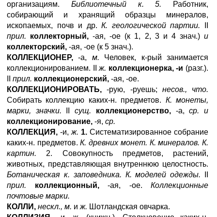
организациям.
Библиотечный к. 5.
Работник,
собирающий и хранящий образцы минералов,
ископаемых, почв и др.
К. геологической партии.
II
прил.
коллекторный,
-ая, -ое (к 1, 2, 3 и 4 знач.)
и
коллекторский,
-ая, -ое (к 5 знач.).
КОЛЛЕКЦИОНЕР,
-а,
м.
Человек, к-рый занимается
коллекционированием. II
ж.
коллекционерка, -и
(разг.).
II
прил.
коллекционерский,
-ая, -ое.
КОЛЛЕКЦИОНИРОВАТЬ,
-рую, -руешь;
несов., что.
Собирать коллекцию каких-н. предметов.
К. монеты,
марки, значки.
II
сущ.
коллекционерство,
-а,
ср. и
коллекционирование,
-я,
ср.
КОЛЛЕКЦИЯ,
-и,
ж.
1.
Систематизированное собрание
каких-н. предметов.
К. древних монет. К. минералов. К.
картин.
2. Совокупность предметов, растений,
животных, представляющая внутреннюю целостность.
Ботаническая к. заповедника. К. моделей одежды.
II
прил.
коллекционный,
-ая, -ое.
Коллекционные
почтовые марки.
КОЛЛИ,
нескл., м.
и
ж.
Шотландская овчарка.