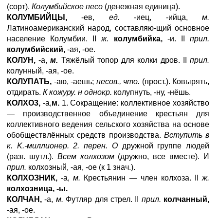
(сорт).
Колумбийское песо
(денежная единица).
КОЛУМБИЙЦЫ,
-ев,
ед.
-иец, -ийца,
м.
Латиноамериканский народ, составляю-щий основное
население Колумбии. II
ж.
колумбийка,
-и. II
прил.
колумбийский,
-ая, -ое.
КОЛУН,
-а,
м.
Тяжёлый топор для колки дров. II
прил.
колунный, -ая, -ое.
КОЛУПАТЬ,
-аю, -аешь;
несов., что.
(прост.). Ковырять,
отдирать.
К кожуру. н однокр.
колупнуть, -ну, -нёшь.
КОЛХО3,
-а,
м.
1. Сокращение: коллективное хозяйство
— производственное объединение крестьян для
коллективного ведения сельского хозяйства на основе
обобществлённых средств производства.
Вступить в
к. K.-миллионер. 2. перен. О
дружной группе людей
(разг. шутл.).
Всем колхозом
(дружно, все вместе). И
прил.
колхозный, -ая, -ое (к 1 знач.).
КОЛХОЗНИК,
-а,
м.
Крестьянин — член колхоза. II
ж.
колхозница, -ы.
КОЛЧАН,
-а,
м.
Футляр для стрел. II
прил.
колчанный,
-ая, -ое.