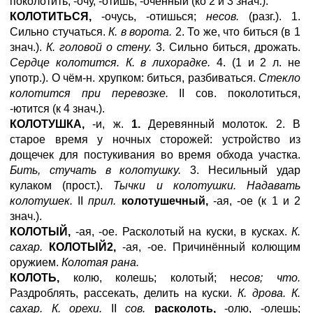
поколотить, -очу, -отишь; -оченный (ко 2 и 3 знач.).
КОЛОТИТЬСЯ,
-очусь, -отишься;
несов.
(разг.). 1.
Сильно стучаться.
К. в ворота.
2. То же, что биться (в 1
знач.).
К. головой о стену.
3. Сильно биться, дрожать.
Сердце колотится. К. в лихорадке.
4. (1 и 2 л. не
употр.). О чём-н. хрупком: биться, разбиваться.
Стекло
колотится при перевозке.
II сов. поколотиться,
-ютится (к 4 знач.).
КОЛОТУШКА,
-и, ж.
1.
Деревянный молоток. 2. В
старое время у ночных сторожей: устройство из
дощечек для постукивания во время обхода участка.
Бить, стучать в колотушку.
3. Несильный удар
кулаком (прост.).
Тычки и колотушки. Надавать
колотушек.
II
прил.
колотушечный,
-ая, -ое (к 1 и 2
знач.).
КОЛОТЫЙ,
-ая, -ое. Расколотый на куски, в кусках.
К.
сахар.
КОЛОТЫЙ2,
-ая, -ое. Причинённый колющим
оружием.
Колотая рана.
КОЛОТЬ,
колю, колешь; колотый; н
есов;
что.
Раздроблять, рассекать, делить на куски.
К. дрова. К.
сахар. К. орехи.
II
сов.
расколоть,
-олю, -олешь;