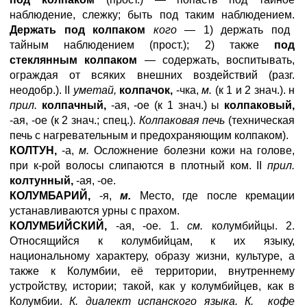
наблюдение, слежку; быть под таким наблюдением.
Держать под колпаком
кого —
1) держать под
тайным наблюдением (прост.); 2) также
под
стеклянным колпаком
— содержать, воспитывать,
ограждая от всяких внешних воздействий (разг.
неодобр.). II
уметай,
колпачок,
-чка,
м.
(к 1 и 2 знач.). н
прил.
колпачный,
-ая, -ое (к 1 знач.) ы
колпаковый,
-ая, -ое (к 2 знач.; спец.).
Колпаковая печь
(техническая
печь с нагревательным и предохраняющим колпаком).
КОЛТУН,
-а,
м.
Осложнение болезни кожи на голове,
при к-рой волосы слипаются в плотный ком. II
прил.
колтунный,
-ая, -ое.
КОЛУМБАРИЙ,
-я,
м.
Место, где после кремации
устанавливаются урны с прахом.
КОЛУМБИЙСКИЙ,
-ая, -ое. 1.
см.
колумбийцы. 2.
Относящийся к колумбийцам, к их языку,
национальному характеру, образу жизни, культуре, а
также к Колумбии, её территории, внутреннему
устройству, истории; такой, как у колумбийцев, как в
Колумбии.
К. диалект испанского языка. К. кофе