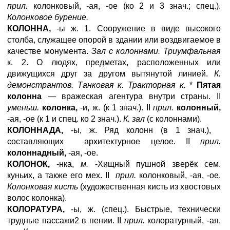
прил.
колонковый, -ая, -ое (ко 2 и 3 знач.; спец.).
Колонковое бурение.
КОЛОННА,
-ы ж. 1. Сооружение в виде высокого
столба, служащее опорой в здании или воздвигаемое в
качестве монумента.
Зал с колоннами. Триумфальная
к. 2. О людях, предметах, расположенных или
движущихся друг за другом вытянутой линией.
К.
демонстрантов. Танковая к. Тракторная к.
*
Пятая
колонна
— вражеская агентура внутри страны. II
уменьш.
колонка,
-и, ж. (к 1 знач.). II
прил.
колонный,
-ая, -ое (к 1 и спец. ко 2 знач.).
К. зал
(с колоннами).
КОЛОННАДА,
-ы, ж. Ряд колонн (в 1 знач.),
составляющих архитектурное целое. II
прил.
колоннадный,
-ая, -ое.
КОЛОНОК,
-нка,
м.
-Хищный пушной зверёк сем.
куньих, а также его мех. II
прил.
колонковый, -ая, -ое.
Колонковая кисть
(художественная кисть из хвостовых
волос колонка).
КОЛОРАТУРА,
-ы, ж. (спец.). Быстрые, технически
трудные пассажи2 в пении. II
прил.
колоратурный, -ая,