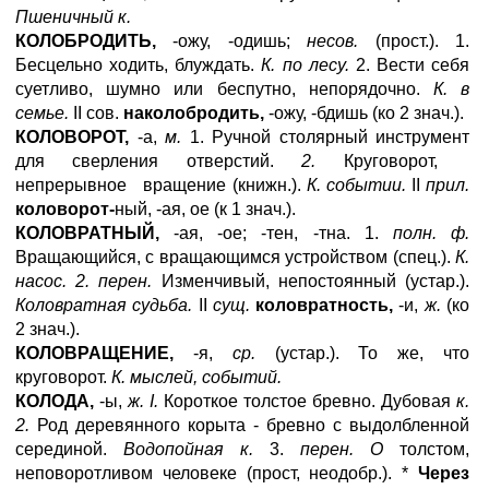
Пшеничный к.
КОЛОБРОДИТЬ,
-ожу, -одишь;
несов.
(прост.). 1.
Бесцельно ходить, блуждать.
К. по лесу.
2. Вести себя
суетливо, шумно или беспутно, непорядочно.
К. в
семье.
II сов.
наколобродить,
-ожу, -бдишь (ко 2 знач.).
КОЛОВОРОТ,
-а,
м.
1. Ручной столярный инструмент
для сверления отверстий.
2.
Круговорот,
непрерывное вращение (книжн.).
К. событии.
II
прил.
коловорот-
ный, -ая, ое (к 1 знач.).
КОЛОВРАТНЫЙ,
-ая, -ое; -тен, -тна. 1.
полн. ф.
Вращающийся, с вращающимся устройством (спец.).
К.
насос. 2. перен.
Изменчивый, непостоянный (устар.).
Коловратная судьба.
II
сущ.
коловратность,
-и,
ж.
(ко
2 знач.).
КОЛОВРАЩЕНИЕ,
-я,
ср.
(устар.). То же, что
круговорот.
К. мыслей, событий.
КОЛОДА,
-ы,
ж. I.
Короткое толстое бревно. Дубовая
к.
2.
Род деревянного корыта - бревно с выдолбленной
серединой.
Водопойная к.
3.
перен. О
толстом,
неповоротливом человеке (прост, неодобр.). *
Через