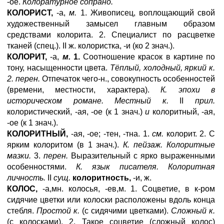
-ое.
Колоратурное сопрано.
КОЛОРИСТ,
-а,
м.
1. Живописец, воплощающий свой
художественный замысел главным образом
средствами колорита. 2. Специалист по расцветке
тканей (спец.). II ж. колористка, -и (ко 2 знач.).
КОЛОРИТ,
-а,
м.
1.
Соотношение красок в картине по
тону, насыщенности цвета.
Тёплый, холодный, яркий к.
2. перен.
Отпечаток чего-н., совокупность особенностей
(времени, местности, характера).
К. эпохи в
историческом романе. Местный к.
II
прил.
колористический, -ая, -ое (к 1 знач.)
и
колоритный, -ая,
-ое (к 1 знач.).
КОЛОРИТНЫЙ,
-ая, -ое; -тен, -тна. 1.
см.
колорит. 2. С
ярким колоритом (в 1 знач.).
К. пейзаж. Колоритные
мазки.
3.
перен.
Выразительный с ярко выраженными
особенностями.
К. язык писателя. Колоритная
личность.
II
сущ.
колоритность,
-и, ж.
КОЛОС,
-а,мн. колосья, -ев,м. 1. Соцветие, в к-ром
сидячие цветки или колоски расположены вдоль конца
стебля.
Простой к.
(с сидячими цветками).
Сложный к.
(с колосками). 2. Такое соцветие (сложный колос)