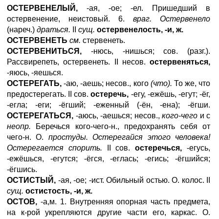
ОСТЕРВЕНЕЛЫЙ,
-ая, -ое; -ел. Пришедший в
остервенение, неистовый. 6.
враг. Остервенело
(нареч.)
драться.
II
сущ.
остервенелость, -и, ж.
ОСТЕРВЕНЕТЬ
см.
стервенеть.
ОСТЕРВЕНИТЬСЯ,
-нюсь, -нишься; сов. (разг.).
Рассвирепеть, остервенеть. II несов.
остервеняться,
-яюсь, -яешься.
ОСТЕРЕГАТЬ,
-аю, -аешь; несов., кого
(что).
То же, что
предостерегать. II сов.
остеречь,
-егу, -ежёшь, -егут; -ёг,
-егла; -eги; -ёгший; -еженный (-ён, -ена); -ёгши.
ОСТЕРЕГАТЬСЯ,
-аюсь, -аешься; несов.,
кого-чего
и с
неопр.
Беречься кого-чего-н., предохранять себя от
чего-н. О.
простуды. Остерегайся этого человека!
Остерегается спорить.
II сов.
остеречься,
-егусь,
-ежёшься, -егутся; -ёгся, -еглась; -егись; -ёгшийся;
-ёгшись.
ОСТИСТЫЙ,
-ая, -ое; -ист. Обильный остью. О. колос. II
сущ.
остистость, -и, ж.
ОСТОВ,
-а,м. 1. Внутренняя опорная часть предмета,
на к-рой укрепляются другие части его, каркас. О.