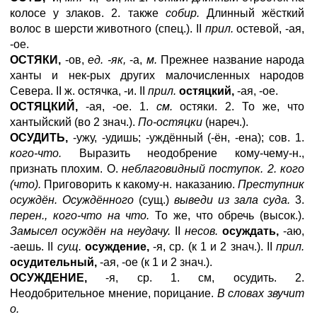
колосе у злаков. 2. также
собир.
Длинный жёсткий
волос в шерсти животного (спец.). II
прил.
остевой, -ая,
-ое.
ОСТЯКИ,
-ов,
ед. -як,
-а,
м.
Прежнее название народа
ханты и нек-рых других малочисленных народов
Севера. II ж. остячка, -и. II
прил.
остяцкий,
-ая, -ое.
ОСТЯЦКИЙ,
-ая, -ое. 1.
см.
остяки. 2. То же, что
хантыйский (во 2 знач.).
По-остяцки
(нареч.).
ОСУДИТЬ,
-ужу, -удишь; -уждённый (-ён, -ена); сов. 1.
кого-что.
Выразить неодобрение кому-чему-н.,
признать плохим. О.
неблаговидный поступок. 2. кого
(что).
Приговорить к какому-н. наказанию.
Преступник
осуждён. Осуждённого
(сущ.)
выведи из зала суда.
3.
перен., кого-что на что.
То же, что обречь (высок.).
Замысел осуждён на неудачу.
II
несов.
осуждать,
-аю,
-аешь. II
сущ.
осуждение,
-я, ср. (к 1 и 2 знач.). II
прил.
осудительный,
-ая, -ое (к 1 и 2 знач.).
ОСУЖДЕНИЕ,
-я, ср. 1. см, осудить. 2.
Неодобрительное мнение, порицание.
В словах звучит
о.