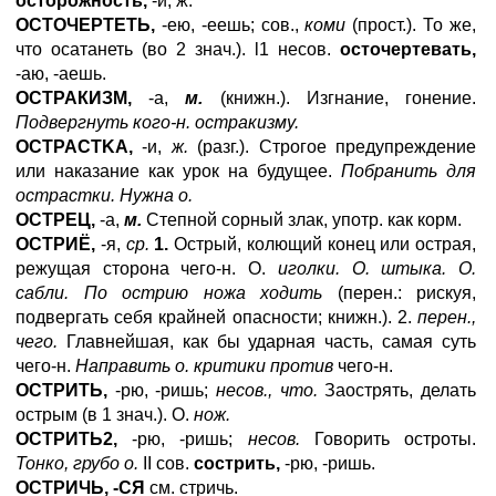
осторожность,
-и, ж.
ОСТОЧЕРТЕТЬ,
-ею, -еешь; сов.,
коми
(прост.). То же,
что осатанеть (во 2 знач.). l1 несов.
осточертевать,
-аю, -аешь.
ОСТРАКИЗМ,
-а,
м.
(книжн.). Изгнание, гонение.
Подвергнуть кого-н. остракизму.
OCTPACTKA
,
-и,
ж.
(разг.). Строгое предупреждение
или наказание как урок на будущее.
Побранить для
острастки. Нужна о.
ОСТРЕЦ,
-а,
м.
Степной сорный злак, употр. как корм.
ОСТРИЁ,
-я,
ср.
1.
Острый, колющий конец или острая,
режущая сторона чего-н. О.
иголки. О. штыка. О.
сабли. По острию ножа ходить
(перен.: рискуя,
подвергать себя крайней опасности; книжн.). 2.
перен.,
чего.
Главнейшая, как бы ударная часть, самая суть
чего-н.
Направить о. критики против
чего-н.
ОСТРИТЬ,
-рю, -ришь;
несов., что.
Заострять, делать
острым (в 1 знач.). О.
нож.
ОСТРИТЬ2,
-рю, -ришь;
несов.
Говорить остроты.
Тонко, грубо о.
II сов.
сострить,
-рю, -ришь.
ОСТРИЧЬ, -СЯ
см. стричь.