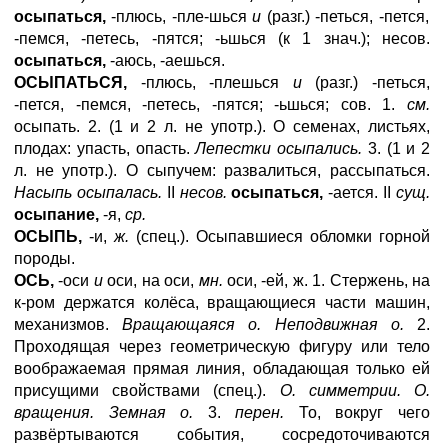
осыпаться,
-плюсь, -пле-шься
и
(разг.) -петься, -пется,
-пемся, -петесь, -пятся; -ьшься (к 1 знач.); несов.
осыпаться,
-аюсь, -аешься.
ОСЫПАТЬСЯ,
-плюсь, -плешься
и
(разг.) -петься,
-пется, -пемся, -петесь, -пятся; -ьшься; сов. 1.
см.
осыпать. 2. (1 и 2 л. не употр.). О семенах, листьях,
плодах: упасть, опасть.
Лепестки осыпались.
3. (1 и 2
л. не употр.). О сыпучем: развалиться, рассыпаться.
Насыпь осыпалась.
II
несов.
осыпаться,
-ается. II
сущ.
осыпание,
-я,
ср.
ОСЫПЬ,
-и,
ж.
(спец.). Осыпавшиеся обломки горной
породы.
ОСЬ,
-оси
и
оси, на оси,
мн.
оси, -ей, ж. 1. Стержень, на
к-ром держатся колёса, вращающиеся части машин,
механизмов.
Вращающаяся о. Неподвижная о.
2.
Проходящая через геометрическую фигуру или тело
воображаемая прямая линия, обладающая только ей
присущими свойствами (спец.).
О. симметрии. О.
вращения. Земная о.
3.
перен.
То, вокруг чего
развёртываются события, сосредоточиваются