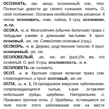
ОСОЗНАТЬ,
-аю, -аешь; осознанный; сов.,
что.
Полностью довести до своего сознания, понять. О.
своё
положение. Осознана необходимость решения.
II
несов.
осознавать,
-наю, -наёшь. II
сущ.
осознание,
-я,
ср.
OCOKA
,
-и,
ж.
Многолетняя (обычно болотная) трава с
твёрдыми узкими и длинными листьями. II
прил.
осоковый,
-ая, -ое.
Семейство осоковых
(сущ.).
ОСОКОРЬ,
-я,
м.
Дерево, родственное тополю. II
прил.
осокоревый,
-ая, -ое.
ОСОЛОВЕЛЫЙ,
-ая, -ое; -ел (разг.)Ло же, что
осовелый. О.
вид.
II
сущ.
осоловелость,
-и, ж.
ОСОЛОВЕТЬ
см.
соловеть.
OCOT
,
-а,
м.
Крупная сорная колючая трава сем.
сложноцветных,
и прил.
осотовый,
-ая,-ое.
ОСПА,
-ы, ж.
1.
Острозаразное вирусное заболевание,
сопровождающееся сыпью, к-рая оставляет
небольшие рубцы, щербины.
Натуральная, о.
Прививка против оспы. 2.
Щербины, остающиеся на
теле после этого заболевания или на месте