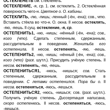
ОСТЕКЛЕНЕТЬ
см.
стекленеть.
ОСТЕКЛЕНИЕ,
-я, ср. 1.
см.
остеклить. 2. Остеклённая
поверхность чего-н.
Цветное
о. О. кабины.
ОСТЕКЛИТЬ,
-лю, -лишь; -ленный (-ён, -ена); сов.,
что.
Вставить стёкла во что-н. О.
окна.
II
несов.
остеклять,
-яю, -яешь. II
сущ.
остекление, -я,
ср.
ОСТЕПЕНИТЬ1,
-ню, -нишь; -нённый (-ён, -ена);
сов.,
кого (что).
Сделать степенным, сдержанным,
рассудительным в поведении.
Женитьба его
остепенила.
II
несов.
остепенять,
-яю, -яешь.
ОСТЕПЕНИТЬ2,
-ню, -нишь; -нённый (-ён, -ена);
сов.,
кого (что)
(разг. шутл.). Присудить учёную степень. II
несов.
остепенять,
-яю, -яешь.
ОСТЕПЕНИТЬСЯ1,
-нюсь, -нишься;
сов.
Стать
степенным, сдержанным, рассудительным в
поведении.
С летами остепенился. Пора бы о.
II
несов.
остепеняться,
-яюсь, -яешься.
ОСТЕПЕНИТЬСЯ2,
-нюсь, -нишься; сов. (разг. шутл.).
Получить учёную степень.
Диссертация написана,
скоро остепенюсь.
II несов.
остепеняться,
-яюсь,
-яешься.