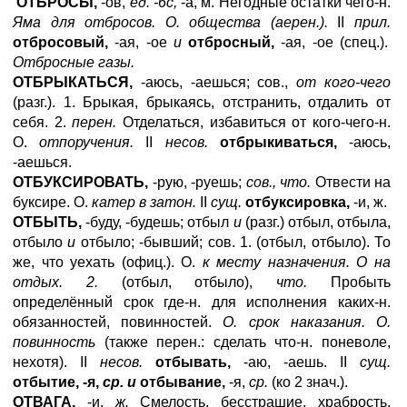
ОТБРОСЫ,
-ов,
ед. -6с,
-а, м. Негодные остатки чего-н.
Яма для отбросов. О. общества (аерен.).
II
прил.
отбросовый,
-ая, -ое
и
отбросный,
-ая, -ое (спец.).
Отбросные газы.
ОТБРЫКАТЬСЯ,
-аюсь, -аешься; сов.,
от кого-чего
(разг.). 1. Брыкая, брыкаясь, отстранить, отдалить от
себя. 2.
перен.
Отделаться, избавиться от кого-чего-н.
О.
отпоручения.
II
несов.
отбрыкиваться,
-аюсь,
-аешься.
ОТБУКСИРОВАТЬ,
-рую, -руешь;
сов., что.
Отвести на
буксире. О.
катер в затон.
II
сущ.
отбуксировка,
-и, ж.
ОТБЫТЬ,
-буду, -будешь; отбыл
и
(разг.) отбыл, отбыла,
отбыло
и
отбыло; -бывший; сов. 1. (отбыл, отбыло). То
же, что уехать (офиц.). О.
к месту назначения. О на
отдых. 2.
(отбыл, отбыло),
что.
Пробыть
определённый срок где-н. для исполнения каких-н.
обязанностей, повинностей.
О. срок наказания. О.
повинность
(также перен.: сделать что-н. поневоле,
нехотя). II
несов.
отбывать,
-аю, -аешь. II
сущ.
отбытие, -я,
ср. и
отбывание,
-я,
ср.
(ко 2 знач.).
ОТВАГА,
-и.
ж.
Смелость, бесстрашие, храбрость.