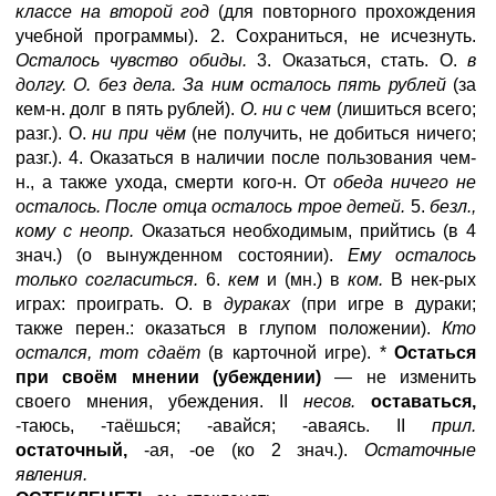
классе на второй год
(для повторного прохождения
учебной программы). 2. Сохраниться, не исчезнуть.
Осталось чувство обиды.
3. Оказаться, стать. О.
в
долгу. О. без дела. За ним осталось пять рублей
(за
кем-н. долг в пять рублей).
О. ни с чем
(лишиться всего;
разг.). О.
ни при чём
(не получить, не добиться ничего;
разг.). 4. Оказаться в наличии после пользования чем-
н., а также ухода, смерти кого-н. От
обеда ничего не
осталось. После отца осталось трое детей.
5.
безл.,
кому с неопр.
Оказаться необходимым, прийтись (в 4
знач.) (о вынужденном состоянии).
Ему осталось
только согласиться.
6.
кем
и (мн.) в
ком.
В нек-рых
играх: проиграть. О. в
дураках
(при игре в дураки;
также перен.: оказаться в глупом положении).
Кто
остался, тот сдаёт
(в карточной игре). *
Остаться
при своём мнении (убеждении)
— не изменить
своего мнения, убеждения. II
несов.
оставаться,
-таюсь, -таёшься; -авайся; -аваясь. II
прил.
остаточный,
-ая, -ое (ко 2 знач.).
Остаточные
явления.