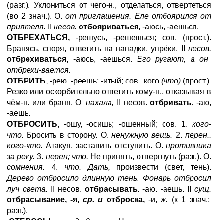
(разг.). Уклониться от чего-н., отделаться, отвертеться
(во 2 знач.). О.
от приглашения. Еле отбоярился от
приятеля.
II
несов.
отбояриваться,
-аюсь, -аешься.
ОТБРЕХАТЬСЯ,
-решусь, -решешься; сов. (прост.).
Бранясь, споря, ответить на нападки, упрёки. II
несов.
отбрехиваться,
-аюсь, -аешься.
Его ругают, а он
отбрехи-вается.
ОТБРИТЬ,
-рею, -реешь; -итый; сов., кого
(что)
(прост.).
Резко или оскорбительно ответить кому-н., отказывая в
чём-н. или браня. О.
нахала,
II несов.
отбривать,
-аю,
-аешь.
ОТБРОСИТЬ,
-ошу, -осишь; -ошенный; сов. 1.
кого-
что.
Бросить в сторону. О.
ненужную вещь.
2.
перен.,
кого-что.
Атакуя, заставить отступить. О.
противника
за реку.
3.
перен; что.
Не принять, отвергнуть (разг.). О.
сомнения.
4.
что. Дать,
произвести (свет, тень).
Дерево отбросило длинную тень. Фонарь отбросил
луч света.
II несов.
отбрасывать,
-аю, -аешь. II
сущ.
отбрасывание, -я,
ср. и
отброска,
-и,
ж.
(к 1 знач.;
разг.).