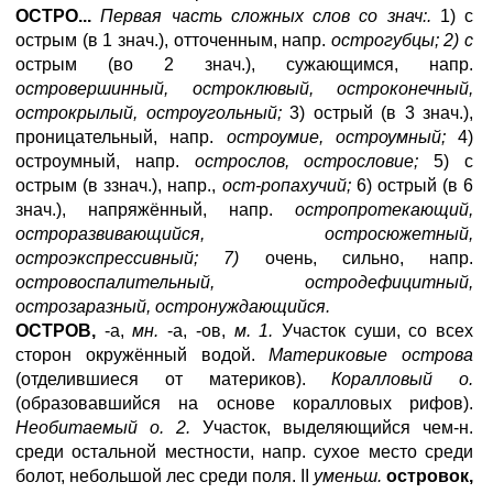
ОСТРО...
Первая часть сложных слов со знач:.
1) с
острым (в 1 знач.), отточенным, напр.
острогубцы; 2) с
острым (во 2 знач.), сужающимся, напр.
островершинный, остроклювый, остроконечный,
острокрылый, остроугольный;
3) острый (в 3 знач.),
проницательный, напр.
остроумие, остроумный;
4)
остроумный, напр.
острослов, острословие;
5) с
острым (в ззнач.), напр.,
ост-ропахучий;
6) острый (в 6
знач.), напряжённый, напр.
остропротекающий,
остроразвивающийся, остросюжетный,
остроэкспрессивный; 7)
очень, сильно, напр.
островоспалительный, остродефицитный,
острозаразный, остронуждающийся.
ОСТРОВ,
-а,
мн.
-а, -ов,
м. 1.
Участок суши, со всех
сторон окружённый водой.
Материковые острова
(отделившиеся от материков).
Коралловый о.
(образовавшийся на основе коралловых рифов).
Необитаемый о. 2.
Участок, выделяющийся чем-н.
среди остальной местности, напр. сухое место среди
болот, небольшой лес среди поля. II
уменьш.
островок,