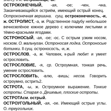
ОСТРОКОНЕЧНЫЙ,
-ая, -ое; -чен, -чна.
Заканчивающийся остриём, имеющий острый конец.
Остроконечная вершина. сущ.
остроконечность, -и,
ж. ОСТРОЛИСТ,
-а,
м.
Родственное падубу небольшое
вечнозелёное южное дерево с колючими листьями и
тёмно-красными ягодами.
ОСТРОНОСЫЙ
, -ая, -ое; -ос. С острым узким носом,
носком.
О. мальчуган. Остроносая лодка. Остроносые
ботинки.
II
сущ.
остроносость, -и,
ж.
ОСТРОСЛОВ
, -а,
м.
Человек, к-рый любит и умеет
острословить.
ОСТРОСЛОВИЕ,
-я,
ср.
Остроумная, тонкая речь,
умение острословить.
ОСТРОСЛОВИТЬ,
-влю, -вишь;
несов.
Говорить
остроумно, острить2.
ОСТРОТА,
-ы, ж. Остроумное выражение.
Тонкие
остроты. Старая о. Дешевые, плоские остроты.
ОСТРОТА
см.
острый.
ОСТРОУГОЛЬНЫЙ,
-ая, -ое. Имеющий острые углы.
О.
треугольник.