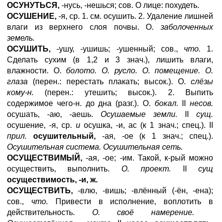
ОСУНУТЬСЯ,
-нусь, -нешься; сов. О лице: похудеть.
ОСУШЕНИЕ,
-я, ср. 1. см. осушить. 2. Удаление лишней
влаги из верхнего слоя почвы. О.
заболоченных
земель.
ОСУШИТЬ,
-ушу, -ушишь; -ушенный; сов.,
что.
1.
Сделать сухим (в 1,2 и 3 знач.), лишить влаги,
влажности. О.
болото. О. русло. О. помещение. О.
глаза
(перен.: перестать плакать; высок.). О.
слёзы
кому-н.
(перен.: утешить; высок.). 2. Выпить
содержимое чего-н. до дна (разг.). О.
бокал.
II
несов.
осушать, -аю, -аешь.
Осушаемые земли.
II
сущ.
осушение, -я, ср.
и
осушка, -и, ас (к 1 знач.; спец.). II
прил.
осушительный,
-ая, -ое (к 1 знач.; спец.).
Осушительная система. Осушительная сеть.
ОСУЩЕСТВИМЫЙ,
-ая, -ое; -им. Такой, к-рый можно
осуществить, выполнить.
О. проект.
II
сущ
осуществимость, -и, ж.
ОСУЩЕСТВИТЬ,
-влю, -вишь; -влённый (-ён, -ена);
сов.,
что.
Привести в исполнение, воплотить в
действительность.
О. своё намерение.