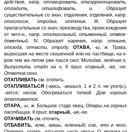
действия, напр.
отлакировать, откорректировать,
отладить, отшлифовать, и.
Образует
существительные со знач. отдаления, отделения, напр.
отголосок, отродье, отточие.
III. Образует
прилагательные со знач. производства, происхождения
от чего-н., напр.
отглагольный, отыменный, отмеж-
дометный.
IV. Образует наречия, напр.
отныне,
отсюда, отчасти, отроду.
OTABA
,
-ы,
ж.
Трава,
выросшая на месте скошенной или на пастбище, на к-
ром тем же летом уже пасся скот.
Молодая, зелёная о.
Выпустить стадо на о.
II
прил.
отавный, -ая, -ое.
Ответов сено.
ОТАПЛИВАТЬ
см.
отопить.
ОТАПЛИВАТЬСЯ
(-аюсь, -аешься, 1 и 2 л. не употр.),
-ается;
несов.
Обогреваться топкой.
Дом хорошо
отапливается.
OTAPA
,
-ы,
ж.
Большое стадо овец.
Отары на горных
пастбищах.
II
прил.
отарный,
-ая,-ое.
ОТАЧИВАТЬ
см.
оточить.
ОТБАВИТЬ,
-влю, -вишь; -вленный;
сов., что
и
чего.
Отделить, отлить, отсыпать часть чего-н. О.
молока из