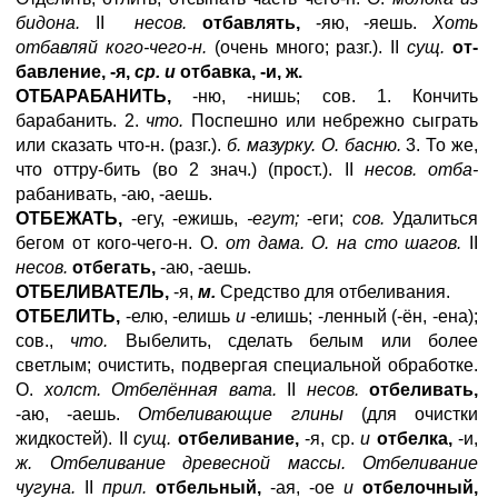
бидона.
II
несов.
отбавлять,
-яю, -яешь.
Хоть
отбавляй кого-чего-н.
(очень много; разг.). II
сущ.
от-
бавление, -я,
ср. и
отбавка, -и, ж.
ОТБАРАБАНИТЬ,
-ню, -нишь; сов. 1. Кончить
барабанить. 2.
что.
Поспешно или небрежно сыграть
или сказать что-н. (разг.).
б. мазурку. О. басню.
3. То же,
что оттру-бить (во 2 знач.) (прост.). II
несов. отба-
рабанивать, -аю, -аешь.
ОТБЕЖАТЬ,
-егу, -ежишь,
-
e
гут;
-еги;
сов.
Удалиться
бегом от кого-чего-н. О.
от дама. О. на сто шагов.
II
несов.
отбегать,
-аю, -аешь.
ОТБЕЛИВАТЕЛЬ,
-я,
м.
Средство для отбеливания.
ОТБЕЛИТЬ,
-елю, -елишь
и
-елишь; -ленный (-ён, -ена);
сов.,
что.
Выбелить, сделать белым или более
светлым; очистить, подвергая специальной обработке.
О.
холст. Отбелённая вата.
II
несов.
отбеливать,
-аю, -аешь.
Отбеливающие глины
(для очистки
жидкостей). II
сущ.
отбеливание,
-я, ср.
и
отбелка,
-и,
ж. Отбеливание древесной массы. Отбеливание
чугуна.
II
прил.
отбельный,
-ая, -ое
и
отбелочный,