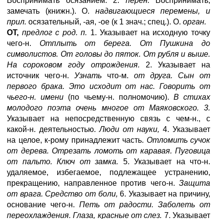
Воспринимать осязанием. 2.
перен.
Воспринимать,
замечать (книжн.). О.
надвигающиеся перемены, и
прил.
осязательный, -ая, -ое (к 1 знач.; спец.). О.
орган.
ОТ,
предлог с род. п.
1. Указывает на исходную точку
чего-н.
Отплыть от берега. От Пушкина до
символистов. От головы до пяток. От рубля и выше.
На сороковом году отрождения.
2. Указывает на
источник чего-н.
Узнать
что-м.
от друга. Сын от
первого брака. Это исходит от нас. Говорить от
чьего-н. имени
(по чьему-н. полномочию).
В стихах
молодого поэта очень многое от Маяковского. 3.
Указывает на непосредственную связь с чем-н., с
какой-н. деятельностью.
Люди от науки,
4. Указывает
на целое, к-рому принадлежит часть.
Отломить сучок
от дерева. Отрезать ломоть от каравая. Пуговица
от пальто. Ключ от замка.
5. Указывает на что-н.
удаляемое, избегаемое, подлежащее устранению,
прекращению, направленное против чего-н.
Защита
от врага. Средство от боли,
6. Указывает на причину,
основание чего-н.
Петь от радости. Заболеть от
переохлаждения. Глаза, красные от слез.
7. Указывает