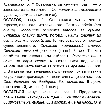
Трамвайная о.
*
Остановка за
кем-чем
(разг.) — о
задержке из-за кого-чего-н. Ос-
тановка за смежниками
(дело задерживают смежники).
ОСТАТОК,
-тка,м. 1. Оставшаяся часть чего-н.
израсходованного, истраченного. Остатки
обеда (от
обеда). Последние остатки запасов. О. суммы.
Остатки сладки
(шутл. погов.).
Сшить фартук из
остатков материи. 2. мн.
То, что осталось от прежде
существовавшего.
Остатки крепостной стены:
Остатки прежней роскоши
(ирон.). 3.
мн.
То, что
остаётся как отходы или отбросы.
Остатки пищи
идут на корм скоту.
4. Оставшаяся под конец
небольшая часть чего-н. О.
жизни. О. времени. О. дня.
5.
В математике: величина, получаемая при вычитании
из делимого произведения делителя на целое частное.
Сто делится на двадцать без остатка.
II
прил.
остаточный,
-ая, -ое (к 1 знач.).
ОСТАТЬСЯ,
-анусь, -анешься;
сов.
1. Продолжить
пребывание, нахождение где-н. О.
на зиму в деревне.
О. зимовать на льдине. О. в гостях ещё на часок. О. в