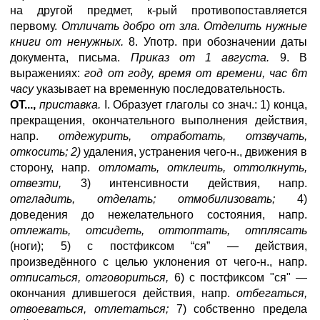
на другой предмет, к-рый противопоставляется
первому.
Отличать добро от зла. Отделить нужные
книги от ненужных.
8. Употр. при обозначении даты
документа, письма.
Приказ от 1 августа.
9. В
выражениях:
год от году, время от времени, час 6т
часу
указывает на временную последовательность.
ОТ...,
приставка.
I. Образует глаголы со знач.: 1) конца,
прекращения, окончательного выполнения действия,
напр.
отдежурить, отработать, отзвучать,
откосить;
2)
удаления, устранения чего-н., движения в
сторону, напр.
отломать, отклеить, оттолкнуть,
отвезти,
3) интенсивности действия, напр.
отгладить, отделать; отмобилизовать;
4)
доведения до нежелательного состояния, напр.
отлежать, отсидеть, оттоптать, отплясать
(ноги); 5) с постфиксом “ся” — действия,
произведённого с целью уклонения от чего-н., напр.
отписаться, отговориться,
6) с постфиксом "ся" —
окончания длившегося действия, напр.
отбегаться,
отвоеваться, отлетаться;
7) собственно предела