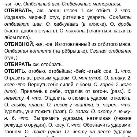
-ая, -ое.
Отбельный цех. Отбелочные материалы.
ОТБИВАТЬ,
-аю, -аешь;
несов.
1.
см.
отбить. 2.
что.
Издавать мерный стук, ритмично ударять.
Солдаты
отбивают шаг. О. каблуками
(в пляске). О.
дробь
(часто, дробно стучать). О.
поклоны
(кланяться, касаясь
лбом пола).
ОТБИВНОЙ,
-ая, -ое. Изготовленный из отбитого мяса.
Отбивная котлета
(на рёбрышке).
Свиная отбивная
(сущ.).
ОТБИРАТЬ
см.
отобрать.
ОТБИТЬ,
отобью, отобьёшь; -бей; -итый; сов. 1.
что.
Отразить встречным ударом. О.
мяч рукой. О. атаку.
2.
кого-что.
Вернуть себе силой, с боем.
О. город.
3.
кого
(что).
Привлечь к себе, отдалив от кого-н. (разг.).
б.
невесту.
4.
что.
Отделить, отломить ударом, отколоть.
О.
глыбу, пласт, О. носик у чайника.
5.
перен., что.
Удалить, уничтожить (разг.). О.
запах. О. охоту к че-му-
н.
6.
что.
Выпрямить ударами, натачивая (лезвие
режущего орудия). О. косу. 7.
что.
Обозначить ударами,
звоном. О.
такт рукой. О. черту на песке
(ударом