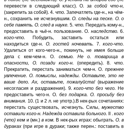
перевести в следующий класс). О.
за собой что-н,
(закрепить за собой). 4.
что.
Запечатлеть где-н., на чём-
н., сохранить не исчезнувшим.
О. следы на песке. О. о
себе память. О. след в науке.
5.
что.
Передать кому-н.,
предоставить в чьё-н. пользование. О.
наследство.
6.
кого-что.
Побудить, заставить остаться или
находиться где-н.
О. гостей ночевать.
7.
кого-что.
Удалиться от кого-чего-н., покинуть, не имея больше
дела с кем-чем-н. О.
семью. Не о. товарища в
опасности, О. позади кого-н.
(опередить). 8.
что.
Прекратить, перестать заниматься чем-н. О.
прежнее
увлечение. О. помыслы, надежды. Оставьте, это не
ваше дело. Ах, оставьте, пожалуйста!
(выражение
несогласия и раздражения). 9.
кого-что без чего.
Не
предоставить чего-н. О.
без подарка. О. просьбу без
внимания.
10. (1 и 2 л. не употр.).В нек-рых сочетаниях:
перестать существовать, исчезнуть. Силы,
мужество
оставили кого-н. Надежда оставила больного.
II .
кого
(что) кем
и (мн.)
в ком.
В нек-рых играх: обыграть.
О. в
дураках
(при игре в дураки; также перен.: поставить в