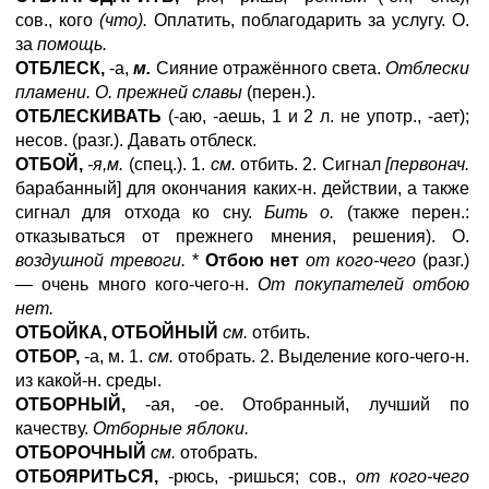
сов., кого
(что).
Оплатить, поблагодарить за услугу. О.
за
помощь.
ОТБЛЕСК,
-а,
м.
Сияние отражённого света.
Отблески
пламени. О. прежней славы
(перен.).
ОТБЛЕСКИВАТЬ
(-аю, -аешь, 1 и 2 л. не употр., -ает);
несов. (разг.). Давать отблеск.
ОТБОЙ,
-я,м.
(спец.). 1.
см.
отбить. 2. Сигнал
[первонач.
барабанный] для окончания каких-н. действии, а также
сигнал для отхода ко сну.
Бить о.
(также перен.:
отказываться от прежнего мнения, решения). О.
воздушной тревоги.
*
Отбою нет
от кого-чего
(разг.)
— очень много кого-чего-н.
От покупателей отбою
нет.
ОТБОЙКА, ОТБОЙНЫЙ
см.
отбить.
ОТБОР,
-а, м. 1.
см.
отобрать. 2. Выделение кого-чего-н.
из какой-н. среды.
ОТБОРНЫЙ,
-ая, -ое. Отобранный, лучший по
качеству.
Отборные яблоки.
ОТБОРОЧНЫЙ
см.
отобрать.
ОТБОЯРИТЬСЯ,
-рюсь, -ришься; сов.,
от кого-чего