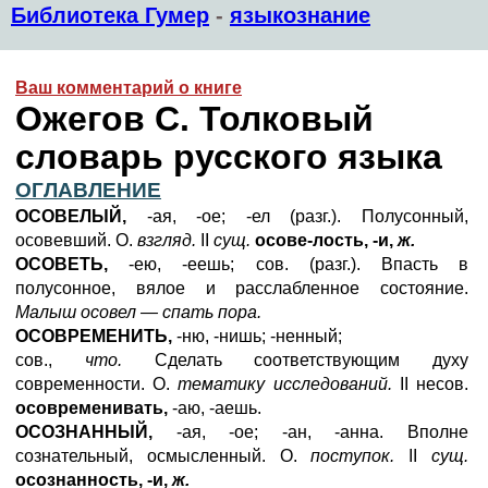
Библиотека Гумер
-
языкознание
Ваш комментарий о книге
Ожегов С. Толковый
словарь русского языка
ОГЛАВЛЕНИЕ
ОСОВЕЛЫЙ,
-ая, -ое; -ел (разг.). Полусонный,
осовевший. О.
взгляд.
II
сущ.
осове-лость, -и,
ж.
ОСОВЕТЬ,
-ею, -еешь; сов. (разг.). Впасть в
полусонное, вялое и расслабленное состояние.
Малыш осовел — спать пора.
ОСОВРЕМЕНИТЬ,
-ню, -нишь; -ненный;
сов.,
что.
Сделать соответствующим духу
современности. О.
тематику исследований.
II несов.
осовременивать,
-аю, -аешь.
ОСОЗНАННЫЙ,
-ая, -ое; -ан, -анна. Вполне
сознательный, осмысленный. О.
поступок.
II
сущ.
осознанность, -и,
ж.