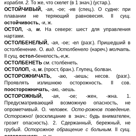
корабля. 2.
То же, что скелет (в 1 знач.) (устар.).
ОСТОЙЧИВЫЙ,
-ая, -ое; -ив (спец.). О судне: при
плавании не теряющий равновесия. II
сущ.
остойчивость,
-и, ж.
ОСТОЛ,
-а,
м.
На севере: шест для управления
нартами.
ОСТОЛБЕНЕЛЫЙ,
-ая, -ое; -ел (разг.). Пришедший в
остолбенение. О.
вид. Остолбенело
(нареч.)
молчать.
II
сущ,
остол-
бенелость,-и,ж.
ОСТОЛБЕНЕТЬ
см.
столбенеть.
ОСТОЛОП,
-а,
м.
(прост, бран.). Глупец, болван.
ОСТОРОЖНИЧАТЬ,
-аю, -аешь; несов. (разг.).
Проявлять излишнюю осторожность. II сов.
поосторожничать,
-аю, -аешь.
ОСТОРОЖНЫЙ,
-ая, -ое; -жен, -жна. 1.
Предусматривающий возможную опасность, не
опрометчивый. О.
человек. Осто-рожнов поведение.
Осторожно!
(восклицание в знач.: будь внимателен,
грозит опасность). 2. Сдержанный, бережный, не
грубый.
Осторожное обращение с больным.
II
сущ.