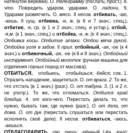
натянутой верёвки). О.
телеграмму
(послать; прост.). 8.
что.
Повредить ударом, ударами. О.
ладони,
9.
Ударами размягчить. О.
мясо.
II
несов.
отбивать,
-аю,
-аешь. II
сущ.
отбивка,
-и,
ж.
(к 6 и 7 знач.; спец.),
отбитие,
-я, ср. (к 1 и 2 знач.; спец. и устар.),
отбой,
-я,м.
(к 1 знач.; спец.)
и
отбойка,
-и,
ж. (к
4 знач.; спец.).
Отбивка косы. Отбитие атаки. Отбои мяча рукой.
Отбойка угля в забое.
II
прил.
отбойный,
-ая, -ое (к 4
знач.)
и
отбивочный,
-ая, -ое (к 6 и 9 знач.).
Отбойный
инструмент. Отбойный молоток
(ручная машина для
отделения горных пород от массива).
ОТБИТЬСЯ,
отобьюсь, отобьёшься; -бейся; сов. 1.
Отразить нападение, защититься. О.
от врага. 2.
То же,
что отстать (в 1 знач.) (разг.). О.
от табуна.
3. (1 и 2 л.
не употр.). То же, что отломаться.
Отбился край
блюдца.
4.
от
кого-чего. Перестать делать то, что
нужно, бывать там, где нужно (разг.).
О. от дела, от
дома. О. от рук
(перестать слушаться или перестать
исполнять своё дело). II
несов.
отбиваться,
-аюсь,
-аешься.
ОТБЛАГОДАРИТЬ,
-рю, -ришь; -рённый (-ён, -ена);