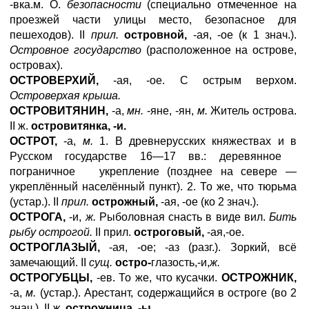
-вка.м. О.
безопасности
(специально отмеченное на
проезжей части улицы место, безопасное для
пешеходов). II
прил.
островной,
-ая, -ое (к 1 знач.).
Островное государство
(расположенное на острове,
островах).
ОСТРОВЕРХИЙ,
-ая, -ое. С острым верхом.
Островерхая крыша.
ОСТРОВИТЯНИН,
-а,
мн.
-яне, -ян,
м.
Житель острова.
II ж.
островитянка, -и.
ОСТРОТ,
-а,
м.
1. В древнерусских княжествах и в
Русском государстве 16—17 вв.: деревянное
пограничное укрепление (позднее на севере —
укреплённый населённый пункт). 2. То же, что тюрьма
(устар.). II
прил.
острожный,
-ая, -ое (ко 2 знач.).
ОСТРОГА,
-и,
ж.
Рыболовная снасть в виде вил.
Бить
рыбу острогой.
II прил.
остроговый,
-ая,-ое.
ОСТРОГЛАЗЫЙ,
-ая, -ое; -аз (разг.). Зоркий, всё
замечающий. II
сущ.
остро-
глазость,-и,
ж.
ОСТРОГУБЦЫ,
-ев. То же, что кусачки.
ОСТРОЖНИК,
-а,
м.
(устар.). Арестант, содержащийся в остроге (во 2
знач.). II
ж.
острожница, -ы.