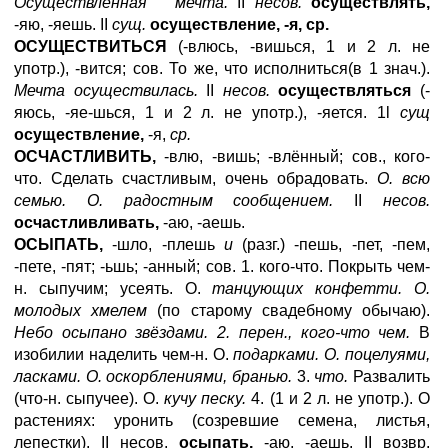
Осуществлённая мечта.
II
несов.
осуществлять,
-яю, -яешь. II
сущ.
осуществление, -я, ср.
ОСУЩЕСТВИТЬСЯ
(-влюсь, -вишься, 1 и 2 л. не
употр.), -вится; сов. То же, что исполниться(в 1 знач.).
Мечта осуществилась.
II
несов.
осуществляться
(-
яюсь, -яе-шься, 1 и 2 л. не употр.), -яется. 1l
сущ
осуществление,
-я,
ср.
ОСЧАСТЛИВИТЬ,
-влю, -вишь; -влённый; сов., кого-
что. Сделать счастливым, очень обрадовать.
О. всю
семью. О. радостным сообщением.
II
несов.
осчастливливать,
-аю, -аешь.
ОСЫПАТЬ,
-шло, -плешь
и
(разг.) -пешь, -пет, -пем,
-пете, -пят; -ьшь; -анный; сов. 1. кого-что. Покрыть чем-
н. сыпучим; усеять. О.
танцующих конфетти. О.
молодых хмелем
(по старому свадебному обычаю).
Небо осыпано звёздами. 2. перен., кого-что чем.
В
изобилии наделить чем-н. О.
подарками. О. поцелуями,
ласками. О. оскорблениями, бранью.
3.
что.
Развалить
(что-н. сыпучее). О.
кучу песку.
4. (1 и 2 л. не употр.). О
растениях: уронить (созревшие семена, листья,
лепестки). II несов.
осыпать,
-аю, -аешь. II возвр.