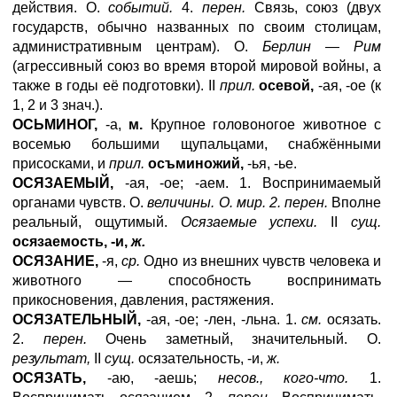
действия. О.
событий.
4.
перен.
Связь, союз (двух
государств, обычно названных по своим столицам,
административным центрам). О.
Берлин — Рим
(агрессивный союз во время второй мировой войны, а
также в годы её подготовки). II
прил.
осевой,
-ая, -ое (к
1, 2 и 3 знач.).
ОСЬМИНОГ,
-а,
м.
Крупное головоногое животное с
восемью большими щупальцами, снабжёнными
присосками, и
прил.
осъминожий,
-ья, -ье.
ОСЯЗАЕМЫЙ,
-ая, -ое; -аем. 1. Воспринимаемый
органами чувств. О.
величины. О. мир. 2. перен.
Вполне
реальный, ощутимый.
Осязаемые успехи.
II
сущ.
осязаемость, -и,
ж.
ОСЯЗАНИЕ,
-я,
ср.
Одно из внешних чувств человека и
животного — способность воспринимать
прикосновения, давления, растяжения.
ОСЯЗАТЕЛЬНЫЙ,
-ая, -ое; -лен, -льна. 1.
см.
осязать.
2.
перен.
Очень заметный, значительный. О.
результат,
II
сущ.
осязательность, -и,
ж.
ОСЯЗАТЬ,
-аю, -аешь;
несов., кого-что.
1.