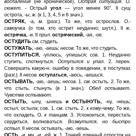
воспаление
(не хроническое).
Острая ситуация. О.
сюжет.
- Острый
угол
— угол менее 90°. II
сущ
острота, -ы,
ж.
(к 1, 3, 4, 5 и 6 знач.).
ОСТРЯК,
-а,
м.
(разг.). То же, что острослов.
О.-
самоучка
(о том, кто острит неудачно; шутл.). II ж.
острячка,
-и. II
прил.
остряческий,
-ая, -ое.
ОСТУДИТЬ
см.
студить.
ОСТУЖАТЬ,
-аю, -аешь;
несов.
То же, что студить.
ОСТУПИТЬСЯ,
-уплюсь, -упишься; сов. 1. Неудачно
ступить, споткнуться.
Оступился и упал.
2.
перен.
Совершить какую-н. ошибку в поведении, в поступках
(разг.). II
несов.
оступаться,
-аюсь, -аешься.
ОСТЫВАТЬ,
-аю, -аешь;
несов.
1.
см.
остыть. 2. То же,
что стыть, стынуть (в 1 знач.).
Обед остывает.
Чувства остывают.
ОСТЫТЬ,
-ыну, -ынешь
и ОСТЫНУТЬ,
-ну, -нешь;
остыл, остыла; сов. 1.
см.
стыть. 2. к
кому-чему.
То же,
что охладеть. О.
к танцам.
3. Успокоиться, перестать
сердиться, волноваться.
Возмутился, но быстро
остыл.
II
несов.
остывать, -аю, -аешь.
ОСТЬ,
-и,
мн.
-и, -ей, ж. 1. Тонкий длинный отросток на