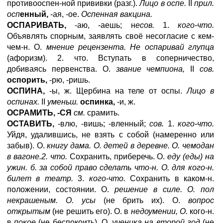
противооспен-ной прививки (разг.).
Лицо в оспе.
II
прил.
осп
енный,
-ая, -ое.
Оспенная вакцина.
ОСПАРИВАТЬ,
-аю, -аешь; н
есов.
1.
кого-что.
Объявлять спорным, заявлять своё несогласие с кем-
чем-н. О.
мнение рецензента. Не оспаривай глупца
(афоризм). 2. чтo. Вступать в соперничество,
добиваясь первенства. О.
звание чемпиона,
II
сов.
оспорить,
-рю, -ришь.
ОСПИНА,
-ы, ж. Щербина на теле от оспы.
Лицо в
оспинах.
II
уменьш.
оспинка,
-и, ж.
ОСРАМИТЬ, -СЯ
см.
срамить.
ОСТАВИТЬ,
-влю, -вишь; -вленный;
сов.
1.
кого-что.
Уйдя, удалившись, не взять с собой (намеренно или
забыв). О.
книгу дама. О. детей в деревне. О. чемодан
в вагоне.2. что.
Сохранить, приберечь. О.
еду (еды) на
ужин. б. за собой право сделать что-н. О. для кого-н.
билет в театр.
3.
кого-что.
Сохранить в каком-н.
положении, состоянии. О.
решение в силе. О. пол
некрашеным. О. усы
(не брить их). О.
вопрос
открытым
(не решить его). О. в
недоумении, О.
кого-н.
в
покое
(не беспокоить). О.
ученика на второй год
(не