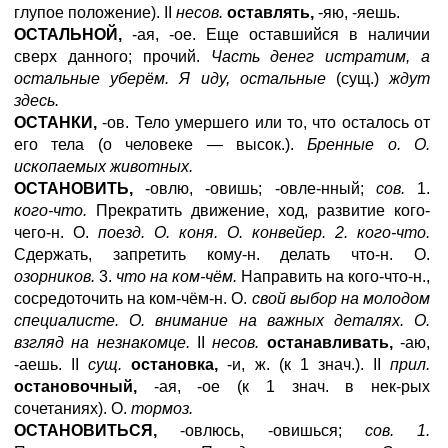
глупое положение). II
несов.
оставлять,
-яю, -яешь.
ОСТАЛЬНОЙ,
-ая, -ое. Еще оставшийся в наличии
сверх данного; прочий.
Часть денег истратим, а
остальные уберём. Я иду, остальные
(сущ.)
ждут
здесь.
ОСТАНКИ,
-ов. Тело умершего или то, что осталось от
его тела (о человеке — высок.).
Бренные о. О.
ископаемых животных.
ОСТАНОВИТЬ,
-овлю, -овишь; -овле-нный;
сов.
1.
кого-что.
Прекратить движение, ход, развитие кого-
чего-н. О.
поезд. О. коня. О. конвейер. 2. кого-что.
Сдержать, запретить кому-н. делать что-н. О.
озорников.
3.
что на ком-чём.
Направить на кого-что-н.,
сосредоточить на ком-чём-н. О.
свой выбор на молодом
специалисте. О. внимание на важных деталях. О.
взгляд на незнакомце.
II
несов.
останавливать,
-аю,
-аешь. II
сущ.
остановка,
-и, ж. (к 1 знач.). II
прил.
остановочный,
-ая, -ое (к 1 знач. в нек-рых
сочетаниях). О.
тормоз.
ОСТАНОВИТЬСЯ,
-овлюсь, -овишься;
сов. 1.