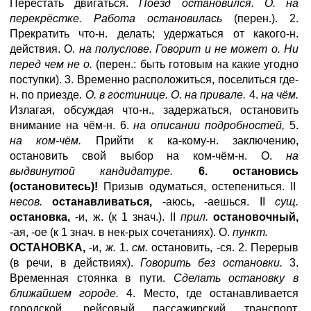
Перестать двигаться.
Поезд остановился. О. на
перекрёстке. Работа остановилась
(перен.). 2.
Прекратить что-н. делать; удержаться от какого-н.
действия. О.
на полуслове. Говорит и не может о. Ни
перед чем не о.
(перен.: быть готовым на какие угодно
поступки). 3. Временно расположиться, поселиться где-
н. по приезде.
О. в гостинице. О. на привале.
4.
на чём.
Излагая, обсуждая что-н., задержаться, остановить
внимание на чём-н. 6.
на описании подробностей,
5.
на ком-чём.
Прийти к ка-кому-н. заключению,
остановить свой выбор на ком-чём-н. О.
на
выдвинутой кандидатуре.
6. остановись
(остановитесь)!
Призыв одуматься, остепениться. II
несов.
останавливаться,
-аюсь, -аешься. II
сущ.
остановка,
-и, ж. (к 1 знач.). II
прил.
остановочный,
-ая, -ое (к 1 знач. в нек-рых сочетаниях). О.
пункт.
OCTAHOBKA
,
-и,
ж.
1.
см.
остановить, -ся. 2. Перерыв
(в речи, в действиях).
Говорить без остановки.
3.
Временная стоянка в пути.
Сделать остановку в
ближайшем городе.
4. Место, где останавливается
городской, рейсовый пассажирский транспорт.