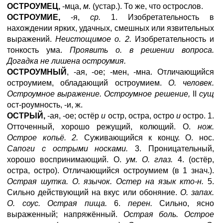
ОСТРОУМЕЦ,
-мца,
м.
(устар.). То же, что острослов.
ОСТРОУМИЕ,
-я,
ср.
1. Изобретательность в
нахождении ярких, удачных, смешных или язвительных
выражений.
Неистощимое о. 2.
Изобретательность и
тонкость ума.
Проявить о. в решении вопроса.
Догадка не лишена остроумия.
ОСТРОУМНЫЙ
, -ая, -ое; -мен, -мна. Отличающийся
остроумием, обладающий остроумием.
О. человек.
Остроумное выражение. Остроумное решение,
II
сущ
ост-роумность, -и, ж.
ОСТРЫЙ,
-ая, -ое; остёр
и
остр, остра, остро
и
остро. 1.
Отточенный, хорошо режущий, колющий. О.
нож.
Острое копьё. 2.
Суживающийся к концу. О. нос.
Сапоги с острыми носками.
3. Проницательный,
хорошо воспринимающий. О.
ум. О. глаз.
4. (остёр,
остра, остро). Отличающийся остроумием (в 1 знач.).
Острая шутка. О. язычок. Остер на язык кто-н.
5.
Сильно действующий на вкус или обоняние.
О. запах.
О. соус. Острая пища.
6.
перен.
Сильно, ясно
выраженный; напряжённый.
Острая боль. Острое