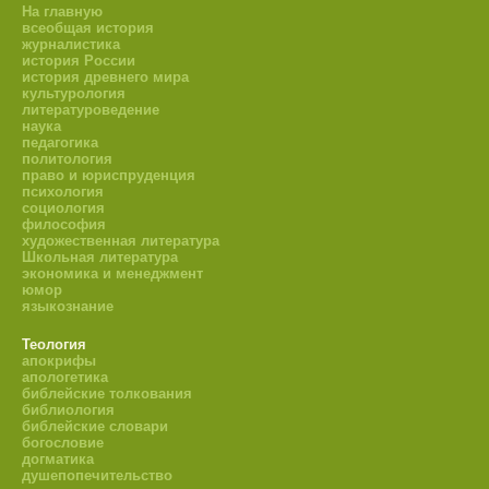
На главную
всеобщая история
журналистика
история России
история древнего мира
культурология
литературоведение
наука
педагогика
политология
право и юриспруденция
психология
социология
философия
художественная литература
Школьная литература
экономика и менеджмент
юмор
языкознание
Теология
апокрифы
апологетика
библейские толкования
библиология
библейские словари
богословие
догматика
душепопечительство