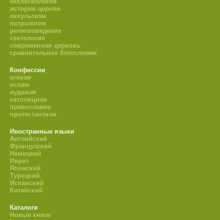
екклесиология
история церкви
оккультизм
патрология
религиоведение
сектология
современная церковь
сравнительное богословие
Конфессии
атеизм
ислам
иудаизм
католицизм
православие
протестантизм
Иностранные языки
Английский
Французский
Немецкий
Иврит
Японский
Турецкий
Испанский
Китайский
Каталоги
Новые книги