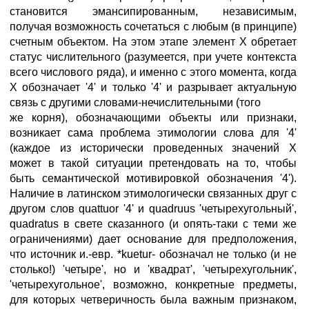
становится эмансипированным, независимым,
получая возможность сочетаться с любым (в принципе)
счетным объектом. На этом этапе элемент X обретает
статус числительного (разумеется, при учете контекста
всего числового ряда), и именно с этого момента, когда
X обозначает '4' и только '4' и разрывает актуальную
связь с другими словами-нечислительными (того
же корня), обозначающими объекты или признаки,
возникает сама проблема этимологии слова для '4'
(каждое из исторически проведенных значений X
может в такой ситуации претендовать на то, чтобы
быть семантической мотивировкой обозначения '4').
Наличие в латинском этимологически связанных друг с
другом слов quattuor '4' и quadruus 'четырехугольный',
quadratus в свете сказанного (и опять-таки с теми же
ограничениями) дает основание для предположения,
что источник и.-евр. *kuetur- обозначал не только (и не
столько!) 'четыре', но и 'квадрат', 'четырехугольник',
'четырехугольное', возможно, конкретные предметы,
для которых четверичность была важным признаком,