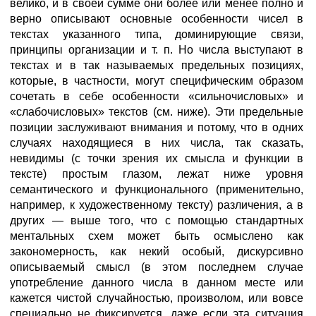
велико, и в своей сумме они более или менее полно и
верно описывают основные особенности чисел в
текстах указанного типа, доминирующие связи,
принципы организации и т. п. Но числа выступают в
текстах и в так называемых предельных позициях,
которые, в частности, могут специфическим образом
сочетать в себе особенности «сильночисловых» и
«слабочисловых» текстов (см. ниже). Эти предельные
позиции заслуживают внимания и потому, что в одних
случаях находящиеся в них числа, так сказать,
невидимы (с точки зрения их смысла и функции в
тексте) простым глазом, лежат ниже уровня
семантического и функционального (применительно,
например, к художественному тексту) различения, а в
других — выше того, что с помощью стандартных
ментальных схем может быть осмыслено как
закономерность, как некий особый, дискурсивно
описываемый смысл (в этом последнем случае
употребление данного числа в данном месте или
кажется чистой случайностью, произволом, или вовсе
специально не фиксируется, даже если эта ситуация