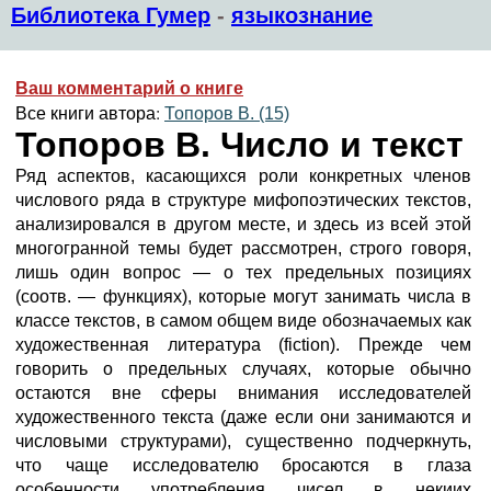
Библиотека Гумер
-
языкознание
Ваш комментарий о книге
Все книги автора:
Топоров В. (15)
Топоров В. Число и текст
Ряд аспектов, касающихся роли конкретных членов
числового ряда в структуре мифопоэтических текстов,
анализировался в другом месте, и здесь из всей этой
многогранной темы будет рассмотрен, строго говоря,
лишь один вопрос — о тех предельных позициях
(соотв. — функциях), которые могут занимать числа в
классе текстов, в самом общем виде обозначаемых как
художественная литература (fiction). Прежде чем
говорить о предельных случаях, которые обычно
остаются вне сферы внимания исследователей
художественного текста (даже если они занимаются и
числовыми структурами), существенно подчеркнуть,
что чаще исследователю бросаются в глаза
особенности употребления чисел в некиих