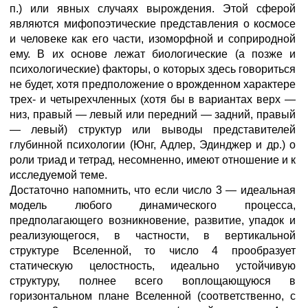
п.) или явных случаях вырождения. Этой сферой
являются мифопоэтические представления о космосе
и человеке как его части, изоморфной и соприродной
ему. В их основе лежат биологические (а позже и
психологические) факторы, о которых здесь говориться
не будет, хотя предположение о врожденном характере
трех- и четырехчленных (хотя бы в вариантах верх —
низ, правый — левый или передний — задний, правый
— левый) структур или выводы представителей
глубинной психологии (Юнг, Адлер, Эдинджер и др.) о
роли триад и тетрад, несомненно, имеют отношение и к
исследуемой теме.
Достаточно напомнить, что если число 3 — идеальная
модель любого динамического процесса,
предполагающего возникновение, развитие, упадок и
реализующегося, в частности, в вертикальной
структуре Вселенной, то число 4 прообразует
статическую целостность, идеально устойчивую
структуру, полнее всего воплощающуюся в
горизонтальном плане Вселенной (соответственно, с