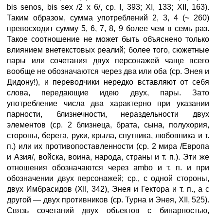
bis senos, bis sex /2 x 6/, ср. I, 393; XI, 133; XII, 163).
Таким образом, сумма употреблений 2, 3, 4 (~ 260)
превосходит сумму 5, 6, 7, 8, 9 более чем в семь раз.
Такое соотношение не может быть объяснено только
влиянием внетекстовых реалий; более того, сюжетные
пары или сочетания двух персонажей чаще всего
вообще не обозначаются через два или оба (ср. Энея и
Дидону!), и переводчики нередко вставляют от себя
слова, передающие идею двух, пары. Зато
употребление числа два характерно при указании
парности, близнечности, нераздельности двух
элементов (ср. 2 близнеца, брата, сына, полухория,
стороны, берега, руки, крыла, спутника, любовника и т.
п.) или их противопоставленности (ср. 2 мира /Европа
и Азия/, войска, воина, народа, страны и т. п.). Эти же
отношения обозначаются через ambo и т. п. и при
обозначении двух персонажей; ср., с одной стороны,
двух Имбрасидов (XII, 342), Энея и Гектора и т. п., а с
другой — двух противников (ср. Турна и Энея, XII, 525).
Связь сочетаний двух объектов с бинарностью,