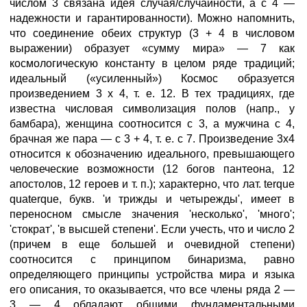
числом 3 связана идея случая/случайности, а с 4 —
надежности и гарантированности). Можно напомнить,
что соединение обеих структур (3 + 4 в числовом
выражении) образует «сумму мира» — 7 как
космологическую константу в целом ряде традиций;
идеальный («усиленный») Космос образуется
произведением 3 х 4, т. е. 12. В тех традициях, где
известна числовая символизация полов (напр., у
бамбара), женщина соотносится с 3, а мужчина с 4,
брачная же пара — с 3 + 4, т. е. с 7. Произведение 3x4
относится к обозначению идеального, превышающего
человеческие возможности (12 богов пантеона, 12
апостолов, 12 героев и т. п.); характерно, что лат. terque
quaterque, букв. 'и трижды и четырежды', имеет в
переносном смысле значения 'несколько', 'много';
'стократ', 'в высшей степени'. Если учесть, что и число 2
(причем в еще большей и очевидной степени)
соотносится с принципом бинаризма, равно
определяющего принципы устройства мира и языка
его описания, то оказывается, что все члены ряда 2 —
3 — 4 обладают общими фундаментальными