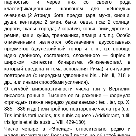
парностью и через них со своего рода
классификационным шаблоном для «Энеиды»
очевидна (2 Атрида, бога, предка царя, мужа, юноши,
души, кентавра; 2 змеи, быка, овцы, пса; 2 солнца,
дороги, скалы, города; 2 корабля, копья, пики, дротика,
ремня, чаши, кубка, треножника, плаща и т. п.). Особо
отмеченными являются обозначения двусоставных
предметов (двулезвийный топор и т. п.; ср. вообще
идею двойного, составного, сложенного — duplex в
широком контексте бинаризма /близнечества/, в
который введена и тема основания Рима) и ситуации
повторения (с нередким удвоением bis... bis, II, 218 и
др., или иными способами усиления).
О сугубой мифопоэтичности числа три у Вергилия
писалось раньше. Высшее ее выражение — формула
«трижды» (также нередко удваиваемая: ter... ter, ср. X,
885—886 и др.) или тройное повторение числа три (ср.:
Tris imbris torti radios, tris nubis aquose \ Addiderant, rutili
tris ignis et alitis austri... VIII, 429-130).
Число четыре в «Энеиде» относительно редко и
маловыразительно: Вергилий писал не об устойчивом