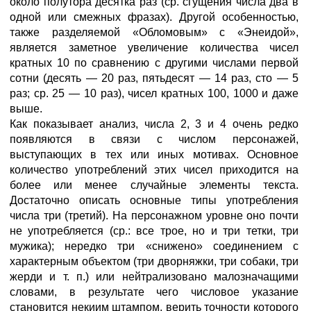
около полутора десятка раз (ср. сгущения числа два в
одной или смежных фразах). Другой особенностью,
также разделяемой «Обломовым» с «Энеидой»,
является заметное увеличение количества чисел
кратных 10 по сравнению с другими числами первой
сотни (десять — 20 раз, пятьдесят — 14 раз, сто — 5
раз; ср. 25 — 10 раз), чисел кратных 100, 1000 и даже
выше.
Как показывает анализ, числа 2, 3 и 4 очень редко
появляются в связи с числом персонажей,
выступающих в тех или иных мотивах. Основное
количество употреблений этих чисел приходится на
более или менее случайные элементы текста.
Достаточно описать основные типы употребления
числа три (третий). На персонажном уровне оно почти
не употребляется (ср.: все трое, но и три тетки, три
мужика); нередко три «снижено» соединением с
характерным объектом (три дворняжки, три собаки, три
жерди и т. п.) или нейтрализовано малозначащими
словами, в результате чего числовое указание
становится некиим штампом, верить точности которого