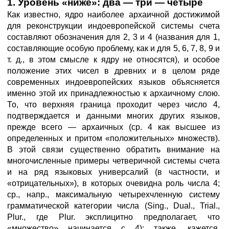
1. Уровень «ниже»: два — три — четыре
Как известно, ядро наиболее архаичной достижимой
для реконструкции индоевропейской системы счета
составляют обозначения для 2, 3 и 4 (названия для 1,
составляющие особую проблему, как и для 5, 6, 7, 8, 9 и
т. д., в этом смысле к ядру не относятся), и особое
положение этих чисел в древних и в целом ряде
современных индоевропейских языков объясняется
именно этой их принадлежностью к архаичному слою.
То, что верхняя граница проходит через число 4,
подтверждается и данными многих других языков,
прежде всего — архаичных (ср. 4 как высшее из
определенных и притом «положительных» множеств).
В этой связи существенно обратить внимание на
многочисленные примеры четверичной системы счета
и на ряд языковых универсалий (в частности, и
«отрицательных»), в которых очевидна роль числа 4;
ср., напр., максимальную четырехчленную систему
грамматической категории числа (Sing., Dual., Trial.,
Plur., где Plur. эксплицитно предполагает, что
«множество» начинается с 4); также, кажется,