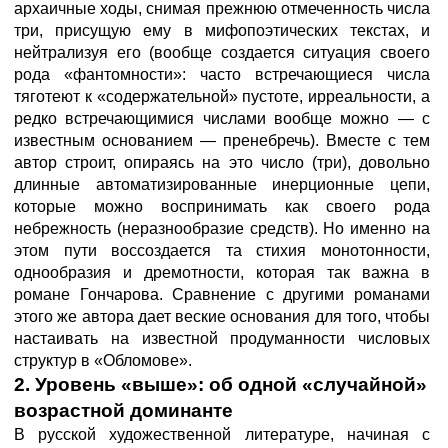
архаичные ходы, снимая прежнюю отмеченность числа
три, присущую ему в мифопоэтических текстах, и
нейтрализуя его (вообще создается ситуация своего
рода «фантомности»: часто встречающиеся числа
тяготеют к «содержательной» пустоте, ирреальности, а
редко встречающимися числами вообще можно — с
известным основанием — пренебречь). Вместе с тем
автор строит, опираясь на это число (три), довольно
длинные автоматизированные инерционные цепи,
которые можно воспринимать как своего рода
небрежность (неразнообразие средств). Но именно на
этом пути воссоздается та стихия монотонности,
однообразия и дремотности, которая так важна в
романе Гончарова. Сравнение с другими романами
этого же автора дает веские основания для того, чтобы
настаивать на известной продуманности числовых
структур в «Обломове».
2. Уровень «выше»: об одной «случайной»
возрастной доминанте
В русской художественной литературе, начиная с