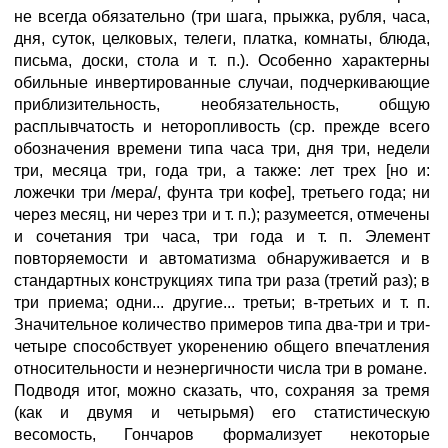
не всегда обязательно (три шага, прыжка, рубля, часа,
дня, суток, целковых, телеги, платка, комнаты, блюда,
письма, доски, стола и т. п.). Особенно характерны
обильные инвертированные случаи, подчеркивающие
приблизительность, необязательность, общую
расплывчатость и неторопливость (ср. прежде всего
обозначения времени типа часа три, дня три, недели
три, месяца три, года три, а также: лет трех [но и:
ложечки три /мера/, фунта три кофе], третьего года; ни
через месяц, ни через три и т. п.); разумеется, отмечены
и сочетания три часа, три года и т. п. Элемент
повторяемости и автоматизма обнаруживается и в
стандартных конструкциях типа три раза (третий раз); в
три приема; одни... другие... третьи; в-третьих и т. п.
Значительное количество примеров типа два-три и три-
четыре способствует укоренению общего впечатления
относительности и неэнергичности числа три в романе.
Подводя итог, можно сказать, что, сохраняя за тремя
(как и двумя и четырьмя) его статистическую
весомость, Гончаров формализует некоторые