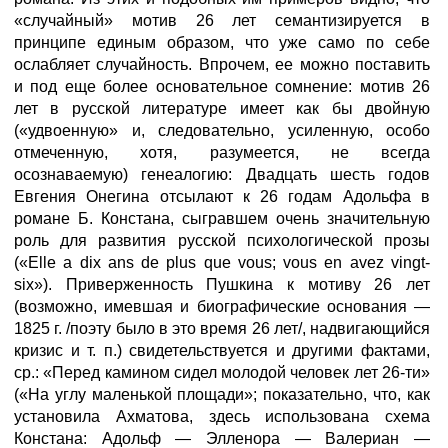
«случайный» мотив 26 лет семантизируется в
принципе единым образом, что уже само по себе
ослабляет случайность. Впрочем, ее можно поставить
и под еще более основательное сомнение: мотив 26
лет в русской литературе имеет как бы двойную
(«удвоенную» и, следовательно, усиленную, особо
отмеченную, хотя, разумеется, не всегда
осознаваемую) генеалогию: Двадцать шесть годов
Евгения Онегина отсылают к 26 годам Адольфа в
романе Б. Констана, сыгравшем очень значительную
роль для развития русской психологической прозы
(«Elle a dix ans de plus que vous; vous en avez vingt-
six»). Приверженность Пушкина к мотиву 26 лет
(возможно, имевшая и биографические основания —
1825 г. /поэту было в это время 26 лет/, надвигающийся
кризис и т. п.) свидетельствуется и другими фактами,
ср.: «Перед камином сидел молодой человек лет 26-ти»
(«На углу маленькой площади»; показательно, что, как
установила Ахматова, здесь использована схема
Констана: Адольф — Элленора — Валериан —