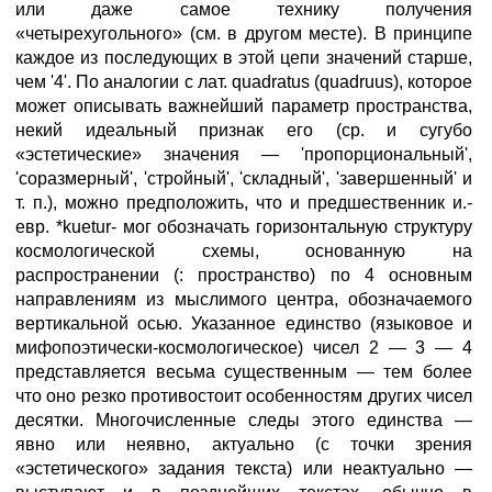
или даже самое технику получения
«четырехугольного» (см. в другом месте). В принципе
каждое из последующих в этой цепи значений старше,
чем '4'. По аналогии с лат. quadratus (quadruus), которое
может описывать важнейший параметр пространства,
некий идеальный признак его (ср. и сугубо
«эстетические» значения — 'пропорциональный',
'соразмерный', 'стройный', 'складный', 'завершенный' и
т. п.), можно предположить, что и предшественник и.-
евр. *kuetur- мог обозначать горизонтальную структуру
космологической схемы, основанную на
распространении (: пространство) по 4 основным
направлениям из мыслимого центра, обозначаемого
вертикальной осью. Указанное единство (языковое и
мифопоэтически-космологическое) чисел 2 — 3 — 4
представляется весьма существенным — тем более
что оно резко противостоит особенностям других чисел
десятки. Многочисленные следы этого единства —
явно или неявно, актуально (с точки зрения
«эстетического» задания текста) или неактуально —