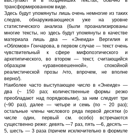
выступают и в позднейших текстах, обычно в
трансформированном виде.
Здесь будут упомянуты лишь очень немногие из таких
следов, обнаруживающиеся уже на уровне
статистического анализа (были проанализированы
многие тексты, но здесь будут упомянуты в качестве
материала лишь два — «Энеида» Вергилия и
«Обломов» Гончарова, в первом случае — текст очень
чувствительный к сфере мифопоэтического и
архетипического, во втором — текст, считающийся
образцом «уравновешенной», спокойной
реалистической прозы /что, впрочем, не вполне
верно/).
Наиболее часто выступающее число в «Энеиде» —
два (~ 150 раз; количественные формы резко
преобладают над порядковыми), за ним следует три
(~90 раз), далее — четыре и семь (по ~ 20 раз);
остальные члены числового ряда первой десятки (о
числе один, первый см. особо) встречаются
существенно реже: девять —7 раз, пять —6, десять —
5, шесть — 3 раза (причем исключительно в формуле