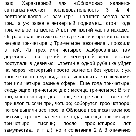
раз). Характерной для «Обломова» является
синтагматическая последовательность 3 & 4,
повторяющаяся 25 раз! (ср.: ...нагнется всегда раза
три... а уж разве в четвертый поднимет...; стоит года
три, четыре на месте; А вот уж третий час на исходе...
Он разорвал письмо на четыре части и бросил на пол;
недели три-четыре...; Три-четыре поколения... прожили
в ней; Из трех или четырех разбросанных там
деревень...; на третий и четвертый день остатки
поступали в девичью; ...третий в одной рубашке уйдет
на мороз, четвертый просто валяется без чувств...; уж
трое-четверо слуг кидаются исполнять его желание;
три или четыре разные сферы; Еще года три-четыре;
следующие три-четыре дня; месяца три-четыре; В эти
три, много четыре дня...; три, четыре часа — все нет!;
пришлет тысячи три, четыре; соберутся трое-четверо;
потом выпили все трое, и Обломов подписал заемное
письмо, сроком на четыре года; месяца три-четыре;
три-четыре тысячи; после трех-четырех лет
замужества... и т. д.); но и сочетание 2 & 3 отмечено