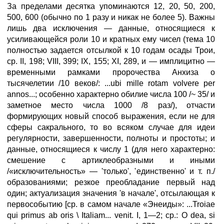
За пределами десятка упоминаются 12, 20, 50, 200,
500, 600 (обычно по 1 разу и никак не более 5). Важны
лишь два исключения — данные, относящиеся к
усиливающейся роли 10 и кратных ему чисел (тема 10
полностью задается отсылкой к 10 годам осады Трои,
ср. II, 198; VIII, 399; IX, 155; XI, 289, и — имплицитно —
временными рамками пророчества Анхиза о
тысячелетии /10 веков/: ...ubi mille rotam volvere per
annos...; особенно характерно обилие числа 100 /~ 35/ и
заметное место числа 1000 /8 раз/), отчасти
формирующих новый способ выражения, если не для
сферы сакрального, то во всяком случае для идеи
регулярности, завершенности, полноты и простоты; и
данные, относящиеся к числу 1 (для него характерно:
смешение с артиклеобразными и иными
/«исключительность» — 'только', 'единственно' и т. п./
образованиями; резкое преобладание первый над
один; актуализация значения 'в начале', отсылающая к
первособытию [ср. в самом начале «Энеиды»: ...Troiae
qui primus ab oris \ Italiam... venit. I, 1—2; ср.: О dea, si