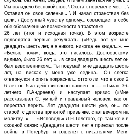
службы, без жены, без дел, \ Ничем заняться не умел. \\
Им овладело беспокойство, \ Охота к перемене мест... \
Оставил он свое селенье... \ И начал странствия без
цели, \ Доступный чувству одному... совмещает в себе
обе обозначенные возможности в трактовке
26 лет (итог и исходная точка). В этом возрасте
подводятся первые результаты («Ведь вот уж мне
двадцать шесть лет, а я никого, никогда не видал...». —
«Белые ночи»; когда это писалось, Достоевскому,
видимо, было 26 лет; «... в свои двадцать шесть лет он
был девственником... Ты подумай: мне двадцать шесть
лет, на висках у меня уже седина... Он слегка
отвернулся и опять покраснел... оттого ли, что в свои 2
6 лет он был действительно наивен...» — «Тьма» 36-
летнего Л.Андреева) и наступает кризис («Мне
рассказывал С, умный и правдивый человек, как он
перестал верить. Лет двадцати шести уже, он... по
старой, с детства принятой привычке, стал вечером на
молитву...». — «Исповедь» Л.Н.Толстого, ср. там же и в
сходной связи: «Двадцати шести лет я приехал после
войны в Петербург и сошелся с писателями. Меня