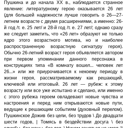
Пушкина и до начала XX в., наблюдается странное
явление: литературному герою оказывается 26 лет
(для большей надежности лучше говорить о 26—27-
летнем возрасте с двумя расширениями, а именно: 26-
й год /т. е. 25 лет/ и 28-й год /т. е. 27 лет/; однако сразу
же следует заметить, что «26 лет» образуют не только
ядро этого возрастного мотива, но и наиболее
распространенную возрастную сигнатуру героя).
Обычно 26-летний возраст героя объявляется автором
при первом упоминании данного персонажа в
конструкциях типа «В комнату вошел... человек лет
26...» или же приурочивается к некоему периоду в
жизни героя, рассматриваемому как решающий,
ключевой или итоговый. 26 лет — рубеж: к этому
возрасту или все уже испытано и сделано, или именно
с этого рубежа героем овладевают новые чувства и
настроения и перед ним открываются новые пути,
ведущие к решающим событиям (духовный перелом).
Пушкинское Дожив без цели, без трудов \ До двадцати
шести годов, | Томясь в бездействии досуга \ без