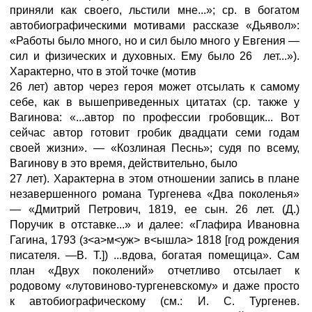
приняли как своего, льстили мне...»; ср. в богатом
автобиографическими мотивами рассказе «Дьявол»:
«Работы было много, но и сил было много у Евгения —
сил и физических и духовных. Ему было 26 лет...»).
Характерно, что в этой точке (мотив
26 лет) автор через героя может отсылать к самому
себе, как в вышеприведенных цитатах (ср. также у
Вагинова: «...автор по профессии гробовщик... Вот
сейчас автор готовит гробик двадцати семи годам
своей жизни». — «Козлиная Песнь»; судя по всему,
Вагинову в это время, действительно, было
27 лет). Характерна в этом отношении запись в плане
незавершенного романа Тургенева «Два поколенья»
— «Дмитрий Петрович, 1819, ее сын. 26 лет. (Д.)
Поручик в отставке...» и далее: «Глафира Ивановна
Гагина, 1793 (з<а>м<уж> в<ышла> 1818 [год рождения
писателя. —В. Т.]) ...вдова, богатая помещица». Сам
план «Двух поколений» отчетливо отсылает к
родовому «лутовиново-тургеневскому» и даже просто
к автобиографическому (см.: И. С. Тургенев.