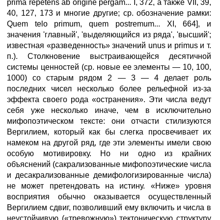
prima repetens ab origine pergam... I, 372, а также VII, 39,
40, 127, 173 и многие другие; ср. обозначение рамки:
Quem telo primum, quem postremum... XI, 664], и
значения 'главный', 'выделяющийся из ряда', 'высший';
известная «разведенность» значений unus и primus и т.
п.). Столкновение выстраивающейся десятичной
системы ценностей (ср. новые ее элементы — 10, 100,
1000) со старым рядом 2 — 3 — 4 делает роль
последних чисел несколько более рельефной из-за
эффекта своего рода «остранения». Эти числа ведут
себя уже несколько иначе, чем в исключительно
мифопоэтическом тексте: они отчасти стилизуются
Вергилием, который как бы слегка просвечивает их
намеком на другой ряд, где эти элементы имели свою
особую мотивировку. Но ни одно из крайних
объяснений (сакрализованные мифопоэтические числа
и десакрализованные демифологизированные числа)
не может претендовать на истину. «Ниже» уровня
восприятия обычно оказывается осуществленный
Вергилием сдвиг, позволивший ему включить и числа в
неустойчивую («тревожную») тектоническую структуру