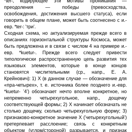
*ter-, кодирующее эти мотивы проникания —
преодоления — победы (превосходства,
освобождения, достижения высшего статуса), если
говорить в общем плане, может быть соотнесено с и.-
евр. *ter-: 'три'.
Сходная схема, но актуализируемая прежде всего в
описаниях горизонтальной структуры Космоса, может
быть предложена и в связи с числом 4 на примере и.-
евр. *kuetur-. Прежде всего следует привести
типологически распространенную цепь развития тех
языковых элементов, которые в конце концов
становятся числительными (ср., напр., Е. А.
Крейнович): 1) X (в данном случае — обозначение для
«пра-четырех», т. е. источника более позднего и.-евр.
*kuetur- '4') обозначает нечто вполне конкретное, но
непременно четырехугольное, напр., дощечку
соответствующей формы; 2) X начинает обозначать не
столько дощечку, сколько четырехугольную форму; 3)
признаково-конкретное значение X ('четырехугольный')
претерпевает расслоение; связь с конкретным
объектом (углом/стороной) разрывается, и признак