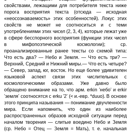
свойствами, лежащими для потребителя текста ниже
порога восприятия текста (отсюда — исходная
«неосознаваемость» этих особенностей). Локус этих
свойств не может не соотноситься и с теми
употреблениями этих чисел (2, 3, 4), которые лежат уже
в сфере бесспорного восприятия (функции этих чисел
в мифопоэтической космологии); ср.
проанализированные ранее тексты со схемой типа:
Что есть два? — Небо и Земля. — Что есть три? —
Верхний, Средний и Нижний миры.— Что есть четыре?
— Север, запад, юг, восток. Но еще более удивителен
языковой аспект связи этих числительных с
космологическими образами. Уже давно было
обращено внимание на то, что арм. erkin 'небо' и erkir
'земля' соотносятся с erku '2' (< и.-евр. *duuo). В основе
этого принципа называния — понимание двучленности
мира. Если напомнить, что один из наиболее
распространенных образов исходной ситуации перед
началом творения — слитые воедино Небо и Земля
(ср. Небо = Отец — Земля = Мать), т. е. начальная