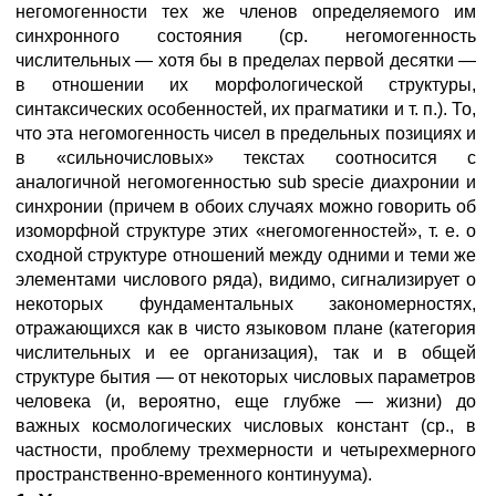
негомогенности тех же членов определяемого им
синхронного состояния (ср. негомогенность
числительных — хотя бы в пределах первой десятки —
в отношении их морфологической структуры,
синтаксических особенностей, их прагматики и т. п.). То,
что эта негомогенность чисел в предельных позициях и
в «сильночисловых» текстах соотносится с
аналогичной негомогенностью sub specie диахронии и
синхронии (причем в обоих случаях можно говорить об
изоморфной структуре этих «негомогенностей», т. е. о
сходной структуре отношений между одними и теми же
элементами числового ряда), видимо, сигнализирует о
некоторых фундаментальных закономерностях,
отражающихся как в чисто языковом плане (категория
числительных и ее организация), так и в общей
структуре бытия — от некоторых числовых параметров
человека (и, вероятно, еще глубже — жизни) до
важных космологических числовых констант (ср., в
частности, проблему трехмерности и четырехмерного
пространственно-временного континуума).