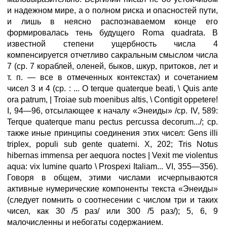
и надежном мире, а о полном риска и опасностей пути,
и лишь в неясно распознаваемом конце его
формировалась тень будущего Roma quadratа. В
известной степени ущербность числа 4
компенсируется отчетливо сакральным смыслом числа
7 (ср. 7 кораблей, оленей, быков, шкур, притоков, лет и
т. п. — все в отмеченных контекстах) и сочетанием
чисел 3 и 4 (ср. : ... О terque quaterque beati, \ Quis ante
ora patrum, | Troiae sub moenibus altis, \ Contigit oppetere!
I, 94—96, отсылающее к началу «Энеиды» /ср. IV, 589:
Terque quaterque manu pectus percussa decorum.../; ср.
также иные принципы соединения этих чисел: Gens illi
triplex, populi sub gente quaterni. X, 202; Tris Notus
hibernas immensa per aequora noctes | Vexit me violentus
aqua: vix lumine quarto \ Prospexi Italiam... VI, 355—356).
Говоря в общем, этими числами исчерпываются
активные нумерические компоненты текста «Энеиды»
(следует помнить о соотнесении с числом три и таких
чисел, как 30 /5 раз/ или 300 /5 раз/); 5, 6, 9
малочисленны и небогаты содержанием.