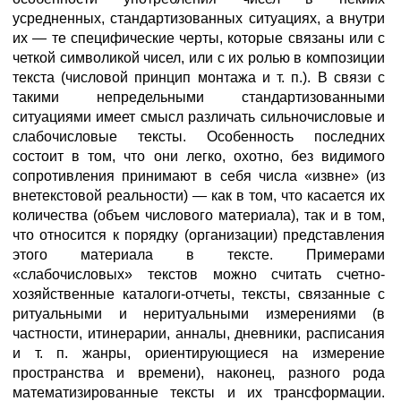
усредненных, стандартизованных ситуациях, а внутри
их — те специфические черты, которые связаны или с
четкой символикой чисел, или с их ролью в композиции
текста (числовой принцип монтажа и т. п.). В связи с
такими непредельными стандартизованными
ситуациями имеет смысл различать сильночисловые и
слабочисловые тексты. Особенность последних
состоит в том, что они легко, охотно, без видимого
сопротивления принимают в себя числа «извне» (из
внетекстовой реальности) — как в том, что касается их
количества (объем числового материала), так и в том,
что относится к порядку (организации) представления
этого материала в тексте. Примерами
«слабочисловых» текстов можно считать счетно-
хозяйственные каталоги-отчеты, тексты, связанные с
ритуальными и неритуальными измерениями (в
частности, итинерарии, анналы, дневники, расписания
и т. п. жанры, ориентирующиеся на измерение
пространства и времени), наконец, разного рода
математизированные тексты и их трансформации.