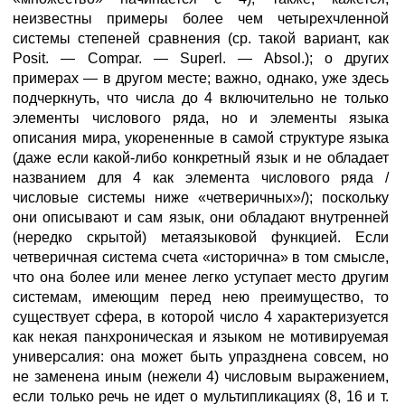
неизвестны примеры более чем четырехчленной
системы степеней сравнения (ср. такой вариант, как
Posit. — Compar. — Superl. — Absol.); о других
примерах — в другом месте; важно, однако, уже здесь
подчеркнуть, что числа до 4 включительно не только
элементы числового ряда, но и элементы языка
описания мира, укорененные в самой структуре языка
(даже если какой-либо конкретный язык и не обладает
названием для 4 как элемента числового ряда /
числовые системы ниже «четверичных»/); поскольку
они описывают и сам язык, они обладают внутренней
(нередко скрытой) метаязыковой функцией. Если
четверичная система счета «исторична» в том смысле,
что она более или менее легко уступает место другим
системам, имеющим перед нею преимущество, то
существует сфера, в которой число 4 характеризуется
как некая панхроническая и языком не мотивируемая
универсалия: она может быть упразднена совсем, но
не заменена иным (нежели 4) числовым выражением,
если только речь не идет о мультипликациях (8, 16 и т.