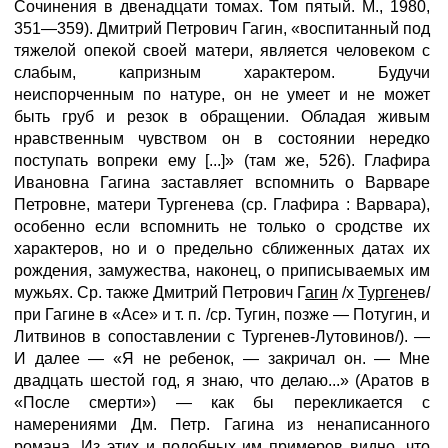
Сочинения в двенадцати томах. Том пятый. М., 1980,
351—359). Дмитрий Петрович Гагин, «воспитанный под
тяжелой опекой своей матери, является человеком с
слабым, капризным характером. Будучи
неиспорченным по натуре, он не умеет и не может
быть груб и резок в обращении. Обладая живым
нравственным чувством он в состоянии нередко
поступать вопреки ему [...]» (там же, 526). Глафира
Ивановна Гагина заставляет вспомнить о Варваре
Петровне, матери Тургенева (ср. Глафира : Варвара),
особенно если вспомнить не только о сродстве их
характеров, но и о предельно сближенных датах их
рождения, замужества, наконец, о приписываемых им
мужьях. Ср. также Дмитрий Петрович Г
агин
/х
Турген
ев/
при Гагине в «Асе» и т. п. /ср. Тугин, позже — Потугин, и
Литвинов в сопоставлении с Тургенев-Лутовинов/). —
И далее — «Я не ребенок, — закричал он. — Мне
двадцать шестой год, я знаю, что делаю...» (Аратов в
«После смерти») — как бы перекликается с
намерениями Дм. Петр. Гагина из ненаписанного
романа. Из этих и подобных им примеров видно, что