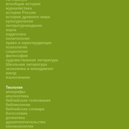
всеобщая история
журналистика
история России
история древнего мира
культурология
литературоведение
наука
педагогика
политология
право и юриспруденция
психология
социология
философия
художественная литература
Школьная литература
экономика и менеджмент
юмор
языкознание
Теология
апокрифы
апологетика
библейские толкования
библиология
библейские словари
богословие
догматика
душепопечительство
екклесиология