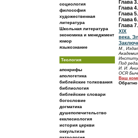
Глава 3
социология
Глава 4
философия
Глава 5
художественная
Глава 6
литература
Глава 7
Школьная литература
XIX
экономика и менеджмент
века. Э
юмор
Заключ
языкознание
М., Изда
Академия
Институ
Теология
Под реда
И. И. Ан
апокрифы
OCR Бычк
апологетика
Ваш ком
библейские толкования
Обратно
библиология
библейские словари
богословие
догматика
душепопечительство
екклесиология
история церкви
оккультизм
патрология