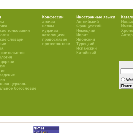
я
Конфессии
Иностранные языки
Катал
фы
атеизм
Английский
Новые
тика
ислам
Французский
Имен
кие толкования
иудаизм
Немецкий
Хроно
огия
католицизм
Иврит
Авто
кие словари
православие
Японский
вие
протестантизм
Турецкий
ка
Испанский
ечительство
Китайский
ология
 церкви
изм
гия
ведение
гия
We
нная церковь
ельное богословие