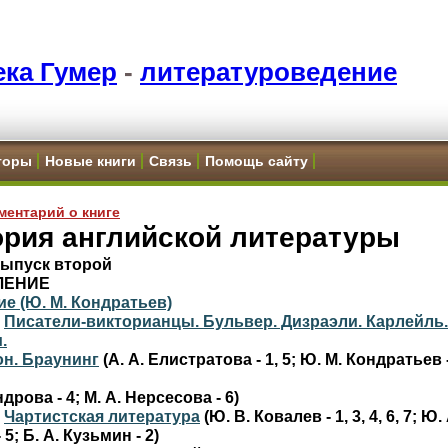
ка Гумер
-
литературоведение
торы
Новые книги
Связь
Помощь сайту
ментарий о книге
ория английской литературы
 Выпуск второй
ЛЕНИЕ
е (Ю. М. Кондратьев)
.
Писатели-викторианцы. Бульвер. Дизраэли. Карлейль.
.
н. Браунинг
(А. А. Елистратова - 1, 5; Ю. М. Кондратьев -
дрова - 4; М. А. Нерсесова - 6)
.
Чартистская литература
(Ю. В. Ковалев - 1, 3, 4, 6, 7; Ю. 
 5; Б. А. Кузьмин - 2)