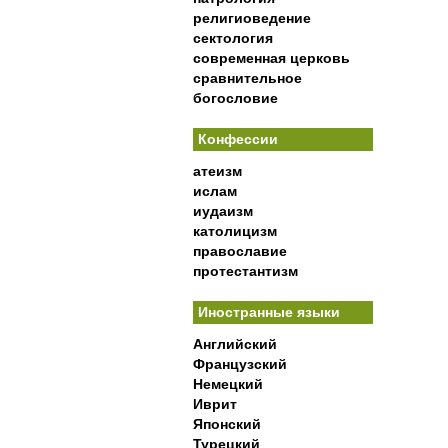
религиоведение
сектология
современная церковь
сравнительное
богословие
Конфессии
атеизм
ислам
иудаизм
католицизм
православие
протестантизм
Иностранные языки
Английский
Французский
Немецкий
Иврит
Японский
Турецкий