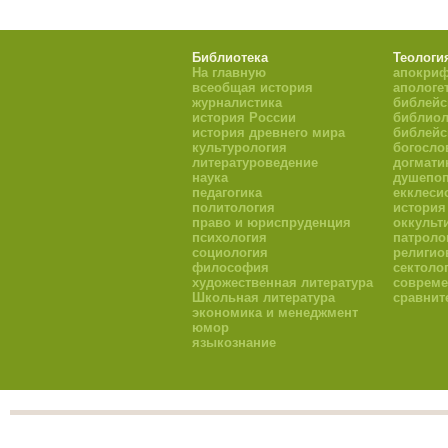
Библиотека
Теологи
На главную
апокри
всеобщая история
апологе
журналистика
библейс
история России
библиол
история древнего мира
библейс
культурология
богосло
литературоведение
догмати
наука
душепоп
педагогика
екклеси
политология
история
право и юриспруденция
оккульт
психология
патроло
социология
религио
философия
сектоло
художественная литература
совреме
Школьная литература
сравнит
экономика и менеджмент
юмор
языкознание