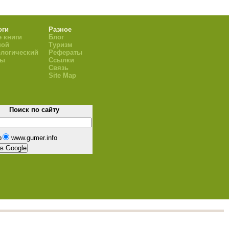
оги
Разное
 книги
Блог
ной
Туризм
логический
Рефераты
ры
Ссылки
Связь
Site Map
Поиск по сайту
b
www.gumer.info