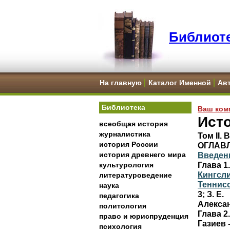
Библиоте
На главную
Каталог Именной
Ав
Библиотека
Ваш ком
Ист
всеобщая история
журналистика
Том II.
история России
ОГЛАВ
история древнего мира
Введени
Глава 1
культурология
Кингсли
литературоведение
Теннисо
наука
3; З. Е.
педагогика
Алексан
политология
Глава 2
право и юриспруденция
Газиев -
психология