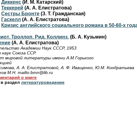
.
Диккенс
(И. М. Катарский)
.
Теккерей
(А. А. Елистратова)
.
Сестры Бронте
(З. Т. Гражданская)
.
Гаскелл
(А. А. Елистратова)
.
Кризис английского социального романа в 50-60-х год
лиот. Троллоп. Рид. Коллинз.
(Б. А. Кузьмин)
ение
(А. А. Елистратова)
тельство Академии Наук СССР, 1953
 наук Союза ССР.
т мировой литературы имени А.М.Горького
кцией
исимова, А. А. Елистратовой, А. Ф. Иващенко, Ю.М. Кондратьева
ов М.Н. mailto:bmn@lib.ru
ментарий о книге
 в раздел
литературоведение