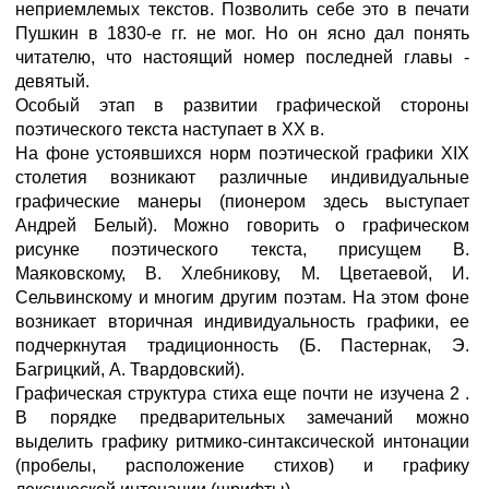
неприемлемых текстов. Позволить себе это в печати
Пушкин в 1830-е гг. не мог. Но он ясно дал понять
читателю, что настоящий номер последней главы -
девятый.
Особый этап в развитии графической стороны
поэтического текста наступает в XX в.
На фоне устоявшихся норм поэтической графики XIX
столетия возникают различные индивидуальные
графические манеры (пионером здесь выступает
Андрей Белый). Можно говорить о графическом
рисунке поэтического текста, присущем В.
Маяковскому, В. Хлебникову, М. Цветаевой, И.
Сельвинскому и многим другим поэтам. На этом фоне
возникает вторичная индивидуальность графики, ее
подчеркнутая традиционность (Б. Пастернак, Э.
Багрицкий, А. Твардовский).
Графическая структура стиха еще почти не изучена 2 .
В порядке предварительных замечаний можно
выделить графику ритмико-синтаксической интонации
(пробелы, расположение стихов) и графику