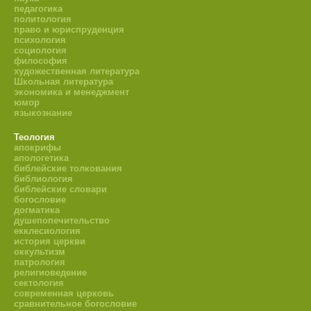
педагогика
политология
право и юриспруденция
психология
социология
философия
художественная литература
Школьная литература
экономика и менеджмент
юмор
языкознание
Теология
апокрифы
апологетика
библейские толкования
библиология
библейские словари
богословие
догматика
душепопечительство
екклесиология
история церкви
оккультизм
патрология
религиоведение
сектология
современная церковь
сравнительное богословие