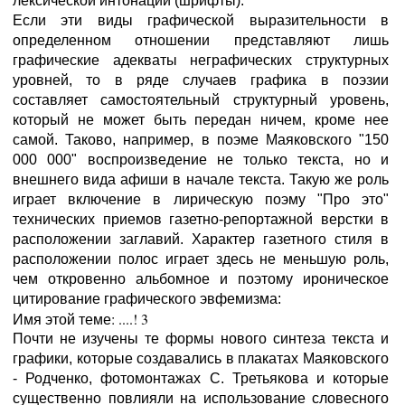
лексической интонации (шрифты).
Если эти виды графической выразительности в
определенном отношении представляют лишь
графические адекваты неграфических структурных
уровней, то в ряде случаев графика в поэзии
составляет самостоятельный структурный уровень,
который не может быть передан ничем, кроме нее
самой. Таково, например, в поэме Маяковского "150
000 000" воспроизведение не только текста, но и
внешнего вида афиши в начале текста. Такую же роль
играет включение в лирическую поэму "Про это"
технических приемов газетно-репортажной верстки в
расположении заглавий. Характер газетного стиля в
расположении полос играет здесь не меньшую роль,
чем откровенно альбомное и поэтому ироническое
цитирование графического эвфемизма:
Имя этой теме: ....! 3
Почти не изучены те формы нового синтеза текста и
графики, которые создавались в плакатах Маяковского
- Родченко, фотомонтажах С. Третьякова и которые
существенно повлияли на использование словесного