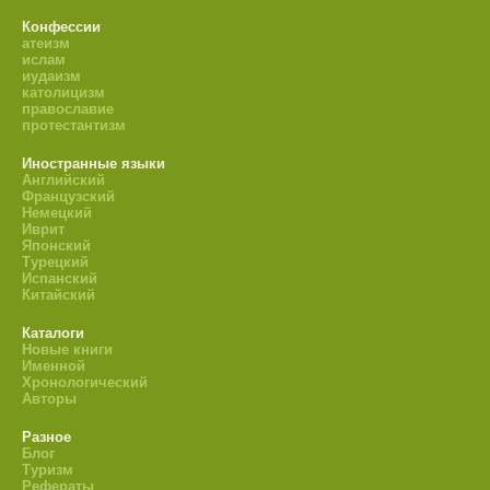
Конфессии
атеизм
ислам
иудаизм
католицизм
православие
протестантизм
Иностранные языки
Английский
Французский
Немецкий
Иврит
Японский
Турецкий
Испанский
Китайский
Каталоги
Новые книги
Именной
Хронологический
Авторы
Разное
Блог
Туризм
Рефераты