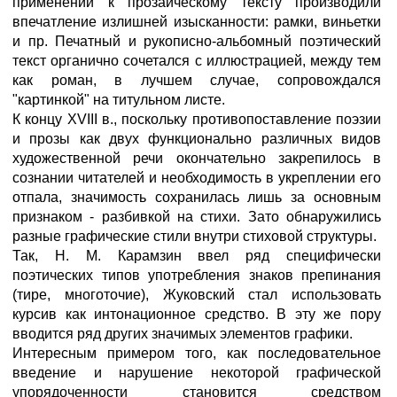
применении к прозаическому тексту производили
впечатление излишней изысканности: рамки, виньетки
и пр. Печатный и рукописно-альбомный поэтический
текст органично сочетался с иллюстрацией, между тем
как роман, в лучшем случае, сопровождался
"картинкой" на титульном листе.
К концу XVIII в., поскольку противопоставление поэзии
и прозы как двух функционально различных видов
художественной речи окончательно закрепилось в
сознании читателей и необходимость в укреплении его
отпала, значимость сохранилась лишь за основным
признаком - разбивкой на стихи. Зато обнаружились
разные графические стили внутри стиховой структуры.
Так, Н. М. Карамзин ввел ряд специфически
поэтических типов употребления знаков препинания
(тире, многоточие), Жуковский стал использовать
курсив как интонационное средство. В эту же пору
вводится ряд других значимых элементов графики.
Интересным примером того, как последовательное
введение и нарушение некоторой графической
упорядоченности становится средством