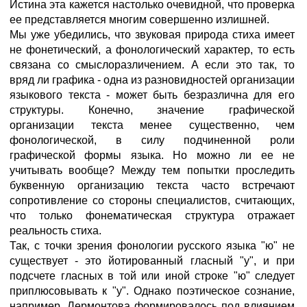
Истина эта кажется настолько очевидной, что проверка
ее представляется многим совершенно излишней.
Мы уже убедились, что звуковая природа стиха имеет
не фонетический, а фонологический характер, то есть
связана со смыслоразличением. А если это так, то
вряд ли графика - одна из разновидностей организации
языкового текста - может быть безразлична для его
структуры. Конечно, значение графической
организации текста менее существенно, чем
фонологической, в силу подчиненной роли
графической формы языка. Но можно ли ее не
учитывать вообще? Между тем попытки проследить
буквенную организацию текста часто встречают
сопротивление со стороны специалистов, считающих,
что только фонематическая структура отражает
реальность стиха.
Так, с точки зрения фонологии русского языка "ю" не
существует - это йотированный гласный "у", и при
подсчете гласных в той или иной строке "ю" следует
приплюсовывать к "у". Однако поэтическое сознание,
например, Лермонтова формировалось под влиянием