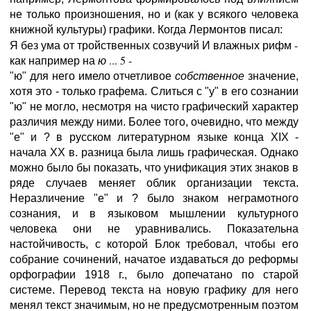
не только произношения, но и (как у всякого человека
книжной культуры) графики. Когда Лермонтов писал:
Я без ума от тройственных созвучий И влажных рифм -
как например на
... 5 -
ю
"ю" для него имело отчетливое
собственное
значение,
хотя это - только графема. Слиться с "у" в его сознании
"ю" не могло, несмотря на чисто графический характер
различия между ними. Более того, очевидно, что между
"е" и ? в русском литературном языке конца XIX -
начала XX в. разница была лишь графическая. Однако
можно было бы показать, что унификация этих знаков в
ряде случаев меняет облик организации текста.
Неразличение "е" и ? было знаком неграмотного
сознания, и в языковом мышлении культурного
человека они не уравнивались. Показательна
настойчивость, с которой Блок требовал, чтобы его
собрание сочинений, начатое издаваться до реформы
орфографии 1918 г., было допечатано по старой
системе. Перевод текста на новую графику для него
менял текст значимым, но не предусмотренным поэтом