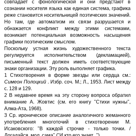
совпадает с фонологической и они предстают в
сознании носителя языка как единая система, графика
реже становится носительницей поэтических значений.
Но там, где автоматизм их связи разрушается и
обнажается конфликт между этими системами,
возникает потенциальная возможность насыщения
графики поэтическим смыслом.
Поскольку устная жизнь художественного текста
регулируется исполнительством (декламацией),
письменный текст должен иметь соответствующие
знаки организации. Эту роль выполняет графика.
1 Стихотворения в форме звезды или сердца см.:
Симеон Полоцкий
. Избр. соч. М.; Л., 1953. Лист между
с. 128 и 129.
2 В недавнее время на эту сторону вопроса обратил
внимание А. Жовтис (см. его книгу "Стихи нужны",
Алма-Ата, 1968).
3 Ср. ироническое описание аналогичного жеманного
употребления многоточий в стихотворении М.
Исаковского: "В каждой строчке - только точки. /
Догадайся, мол, сама" ("И кто его знает...").