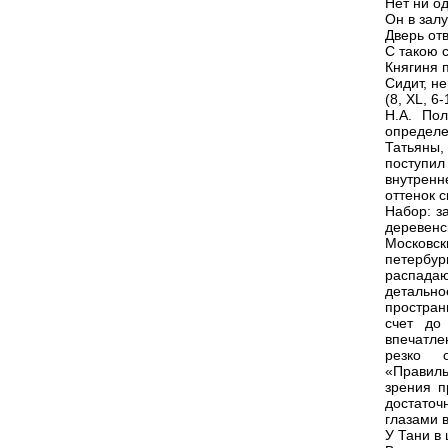
Нет ни о
Он в залу
Дверь отв
С такою 
Княгиня 
Сидит, не
(8, XL, 6-
Н.А. По
определе
Татьяны,
поступил
внутренн
оттенок 
Набор: з
деревенс
Московс
петербу
распадаю
детальн
простран
счет до
впечатле
резко о
«Правиль
зрения п
достаточ
глазами 
У Тани в