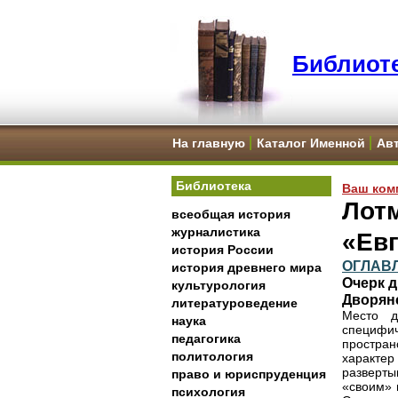
Библиоте
На главную
Каталог Именной
Ав
Библиотека
Ваш ком
Лотм
всеобщая история
журналистика
«Ев
история России
ОГЛАВ
история древнего мира
Очерк 
культурология
Дворянс
литературоведение
Место д
наука
специфич
педагогика
простран
политология
характе
разверты
право и юриспруденция
«своим» 
психология