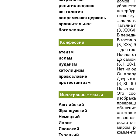
домов. Т
религиоведение
убранст
петербур
сектология
лишь ску
современная церковь
...легче 
сравнительное
Татьяна п
богословие
(3, XXXVII
В передне
В гостино
Конфессии
(5, XXV, 
...для го
атеизм
Ночлег о
ислам
До самой
иудаизм
(6, I, 10-1
Нет ни о
католицизм
Он в залу
православие
Дверь от
протестантизм
(8, XL, 6-
По этим 
Это соо
Иностранные языки
изображ
превраща
Английский
объясни
Французский
«отстран
Немецкий
«своего»
достаточ
Иврит
миром ро
Японский
коммент
Турецкий