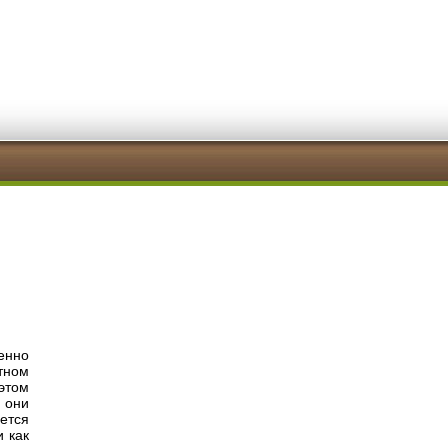
енно
тном
 этом
 они
ется
 как