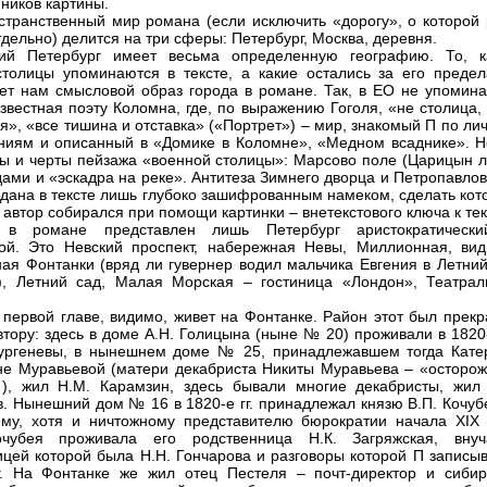
ников картины.
странственный мир романа (если исключить «дорогу», о которой 
тдельно) делится на три сферы: Петербург, Москва, деревня.
кий Петербург имеет весьма определенную географию. То, к
толицы упоминаются в тексте, а какие остались за его предел
ет нам смысловой образ города в романе. Так, в ЕО не упомина
звестная поэту Коломна, где, по выражению Гоголя, «не столица,
я», «все тишина и отставка» («Портрет») – мир, знакомый П по л
ниям и описанный в «Домике в Коломне», «Медном всаднике». Н
ы и черты пейзажа «военной столицы»: Марсово поле (Царицын лу
дами и «эскадра на реке». Антитеза Зимнего дворца и Петропавло
 дана в тексте лишь глубоко зашифрованным намеком, сделать кот
 автор собирался при помощи картинки – внетекстового ключа к тек
 в романе представлен лишь Петербург аристократическ
ой. Это Невский проспект, набережная Невы, Миллионная, вид
ая Фонтанки (вряд ли гувернер водил мальчика Евгения в Летний
), Летний сад, Малая Морская – гостиница «Лондон», Театрал
 первой главе, видимо, живет на Фонтанке. Район этот был прекр
втору: здесь в доме А.Н. Голицына (ныне № 20) проживали в 1820-
ургеневы, в нынешнем доме № 25, принадлежавшем тогда Кате
е Муравьевой (матери декабриста Никиты Муравьева – «осторож
), жил Н.М. Карамзин, здесь бывали многие декабристы, жил 
. Нынешний дом № 16 в 1820-е гг. принадлежал князю В.П. Кочуб
му, хотя и ничтожному представителю бюрократии начала XIX 
чубея проживала его родственница Н.К. Загряжская, внуч
цей которой была Н.Н. Гончарова и разговоры которой П записыв
г. На Фонтанке же жил отец Пестеля – почт-директор и сибир