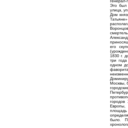
генерал-
Это был 
улица, уп
Дом княз
Татьяне»
распола
Воронцо
смертел
Алексан
приносящ
его ску
(урожден
1830 г. 
три года
одном до
фаворит
неизменн
Доминиру
Москвы, 
городски
Петербу
противоп
городов 
Европы,
площадь 
определя
было. П
хроноло