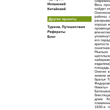
современ
Испанский
Весь про
пойдет о
Китайский
Онегинс
районы с
Другие проекты
раскрыва
хорошо и
Туризм, Путешествия
провинци
Рефераты
впечатле
упомянут
Блог
его пара
крепости
понятнее
Реально
щегольск
набережн
издалека
площадь.
Онегин в
знаком а
братья Т
Федоровн
Никиты» 
Батюшков
блестяще
доме Ко
племянни
1830-е г