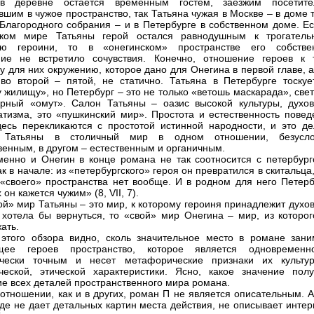
в деревне остается временным гостем, заезжим посетите
вшим в чужое пространство, так Татьяна чужая в Москве – в доме 
 Благородного собрания – и в Петербурге в собственном доме. Ес
ском мире Татьяны герой остался равнодушным к трогатель
ию героини, то в «онегинском» пространстве его собстве
ние не встретило сочувствия. Конечно, отношение героев к 
у для них окружению, которое дано для Онегина в первой главе, 
во второй – пятой, не статично. Татьяна в Петербурге тоскуе
 жилищу», но Петербург – это не только «ветошь маскарада», све
рный «омут». Салон Татьяны – оазис высокой культуры, духов
атизма, это «пушкинский мир». Простота и естественность повед
есь перекликаются с простотой истинной народности, и это де
 Татьяны в столичный мир в одном отношении, безусло
венным, в другом – естественным и органичным.
енно и Онегин в конце романа не так соотносится с петербург
к в начале: из «петербургского» героя он превратился в скитальца
 «своего» пространства нет вообще. И в родном для него Петерб
 он кажется чужим» (8, VII, 7).
ой» мир Татьяны – это мир, к которому героиня принадлежит духо
 хотела бы вернуться, то «свой» мир Онегина – мир, из которог
ать.
этого обзора видно, сколь значительное место в романе зани
щее героев пространство, которое является одновремен
ически точным и несет метафорические признаки их культур
ческой, этической характеристики. Ясно, какое значение полу
е всех деталей пространственного мира романа.
 отношении, как и в других, роман П не является описательным. 
где не дает детальных картин места действия, не описывает инте