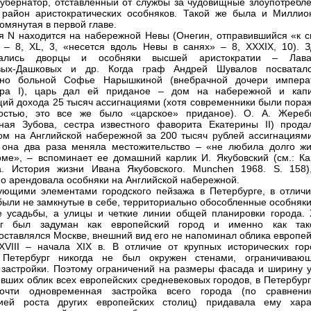
губернатор, отставленный от службы за чудовищные злоупотребле
район аристократических особняков. Такой же была и Миллио
омянутая в первой главе.
я N находится на набережной Невы (Онегин, отправившийся «к с
 – 8, XL, 3, «несется вдоль Невы в санях» – 8, XXXIX, 10). З
гались дворцы и особняки высшей аристократии – Лава
вых-Дашковых и др. Когда граф Андрей Шувалов посватал
ьно больной Софье Нарышкиной (внебрачной дочери импера
дра I), царь дал ей приданое – дом на набережной и капи
ий дохода 25 тысяч ассигнациями (хотя современники были пора
постью, это все же было «царское» приданое). О. А. Жереб
ная Зубова, сестра известного фаворита Екатерины II) прода
дом на Английской набережной за 200 тысяч рублей ассигнациями
 она два раза меняла местожительство – «не любила долго жи
ме», – вспоминает ее домашний карлик И. Якубовский (см.: Ка
а. История жизни Ивана Якубовского. Munchen 1968. S. 158)
о арендовала особняки на Английской набережной.
ющими элементами городского пейзажа в Петербурге, в отличи
были не замкнутые в себе, территориально обособленные особняки
е усадьбы, а улицы и четкие линии общей планировки города. 
рг был задуман как европейский город и именно как так
оставлялся Москве, внешний вид его не напоминал облика европей
XVIII – начала XIX в. В отличие от крупных исторических гор
 Петербург никогда не был окружен стенами, ограничиваю
застройки. Поэтому ограничений на размеры фасада и ширину у
вших облик всех европейских средневековых городов, в Петербург
очти одновременная застройка всего города (по сравнен
гией роста других европейских столиц) придавала ему хара