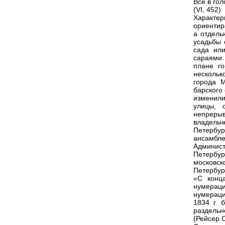
Все в гол
(VI, 452)
Характе
ориентир
а отдель
усадьбы 
сада ил
сараями.
плане го
нескольк
города М
барского
изменили
улицы, 
непреры
владельч
Петербур
ансамбле
Админис
Петербур
московс
Петербур
«С конц
нумерац
нумераци
1834 г. 
раздельно
(Рейсер С