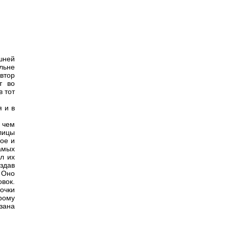
шней
льне
втор
т во
в тот
я и в
 чем
лицы
ное и
амых
л их
здав
. Оно
вок.
точки
рому
зана