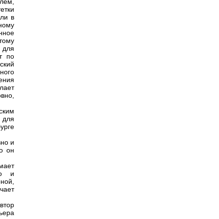
лем,
тетки
ли в
ному
нное
тому
а для
т по
тский
ного
ения
лает
вно,
ским
, для
урге
вно и
о он
мает
но и
ной,
чает
Автор
рьера