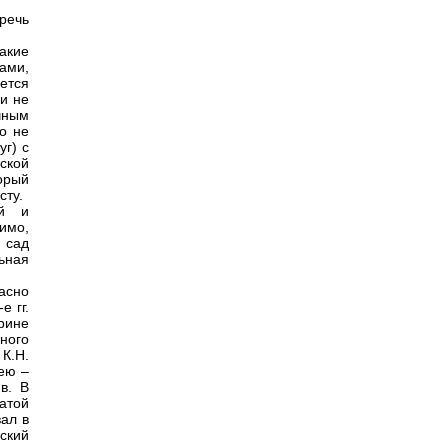
речь
акие
ами,
ется
 и не
ичным
о не
г) с
вской
орый
сту.
ий и
имо,
 сад
ьная
асно
е гг.
рине
ного
К.Н.
ею –
в. В
атой
ал в
ский