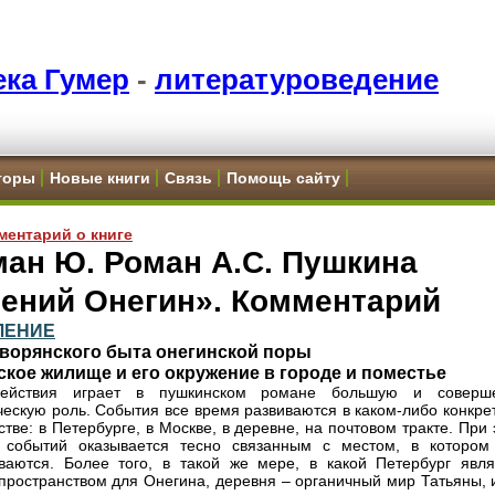
ка Гумер
-
литературоведение
торы
Новые книги
Связь
Помощь сайту
ментарий о книге
ан Ю. Роман А.С. Пушкина
гений Онегин». Комментарий
ЛЕНИЕ
дворянского быта онегинской поры
кое жилище и его окружение в городе и поместье
ействия играет в пушкинском романе большую и соверш
ескую роль. События все время развиваются в каком-либо конкре
стве: в Петербурге, в Москве, в деревне, на почтовом тракте. При
р событий оказывается тесно связанным с местом, в котором
ваются. Более того, в такой же мере, в какой Петербург явля
пространством для Онегина, деревня – органичный мир Татьяны, и