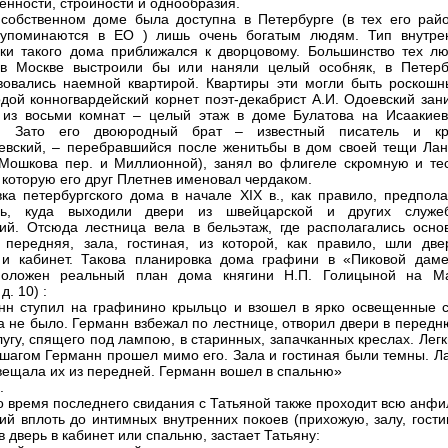
енности, стройности и однообразия.
собственном доме была доступна в Петербурге (в тех его райо
 упоминаются в ЕО ) лишь очень богатым людям. Тип внутре
ки такого дома приближался к дворцовому. Большинство тех лю
 в Москве выстроили бы или наняли целый особняк, в Петерб
вовались наемной квартирой. Квартиры эти могли быть роскошн
одой конногвардейский корнет поэт-декабрист А.И. Одоевский зан
 из восьми комнат – целый этаж в доме Булатова на Исаакиев
. Зато его двоюродный брат – известный писатель и кр
евский, – перебравшийся после женитьбы в дом своей тещи Лан
 Мошкова пер. и Миллионной), занял во флигеле скромную и те
, которую его друг Плетнев именовал чердаком.
ка петербургского дома в начале XIX в., как правило, предпола
ль, куда выходили двери из швейцарской и других служе
й. Отсюда лестница вела в бельэтаж, где располагались осно
 передняя, зала, гостиная, из которой, как правило, шли две
и кабинет. Такова планировка дома графини в «Пиковой даме
положен реальный план дома княгини Н.П. Голицыной на М
д. 10) :
анн ступил на графинино крыльцо и взошел в ярко освещенные с
 не было. Германн взбежал по лестнице, отворил двери в передн
лугу, спящего под лампою, в старинных, запачканных креслах. Лег
шагом Германн прошел мимо его. Зала и гостиная были темны. Л
вещала их из передней. Германн вошел в спальню»
.
о время последнего свидания с Татьяной также проходит всю анфи
й вплоть до интимных внутренних покоев (прихожую, залу, гости
в дверь в кабинет или спальню, застает Татьяну: