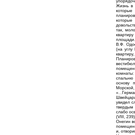
упорядоч
Жизнь в 
которые
планиров
которые
довольст
так, мол
квартиру
площади
В.Ф. Одо
(на углу
квартиру
Планиров
вестибю
помещени
комнаты:
спальню 
основу 
Морской, 
«...Герм
Швейцара
увидел с
твердым 
слабо ос
(VIII, 239)
Онегин в
помещени
и, отвори