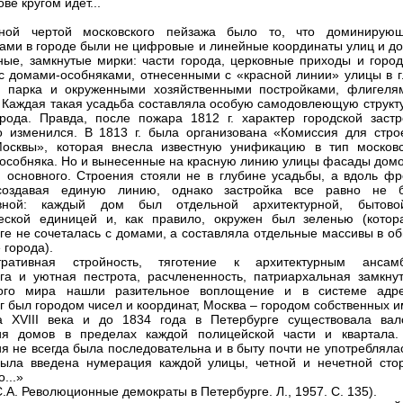
ове кругом идет...
рной чертой московского пейзажа было то, что доминирую
ами в городе были не цифровые и линейные координаты улиц и до
ные, замкнутые мирки: части города, церковные приходы и город
с домами-особняками, отнесенными с «красной линии» улицы в г
и парка и окруженными хозяйственными постройками, флигеля
 Каждая такая усадьба составляла особую самодовлеющую структу
рода. Правда, после пожара 1812 г. характер городской застр
о изменился. В 1813 г. была организована «Комиссия для стро
осквы», которая внесла известную унификацию в тип московс
 особняка. Но и вынесенные на красную линию улицы фасады домо
 основного. Строения стояли не в глубине усадьбы, а вдоль фр
создавая единую линию, однако застройка все равно не 
вной: каждый дом был отдельной архитектурной, бытов
еской единицей и, как правило, окружен был зеленью (котор
ге не сочеталась с домами, а составляла отдельные массивы в о
 города).
тративная стройность, тяготение к архитектурным ансам
га и уютная пестрота, расчлененность, патриархальная замкнут
кого мира нашли разительное воплощение и в системе адре
г был городом чисел и координат, Москва – городом собственных и
а XVIII века и до 1834 года в Петербурге существовала вал
ия домов в пределах каждой полицейской части и квартала.
я не всегда была последовательна и в быту почти не употребляла
была введена нумерация каждой улицы, четной и нечетной сто
...»
.А. Революционные демократы в Петербурге. Л., 1957. С. 135).