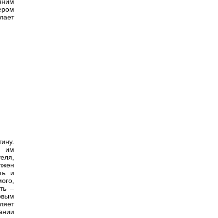
нним
ером
лает
ину.
, им
еля,
лжен
ть и
ого,
ть –
товым
ляет
ании