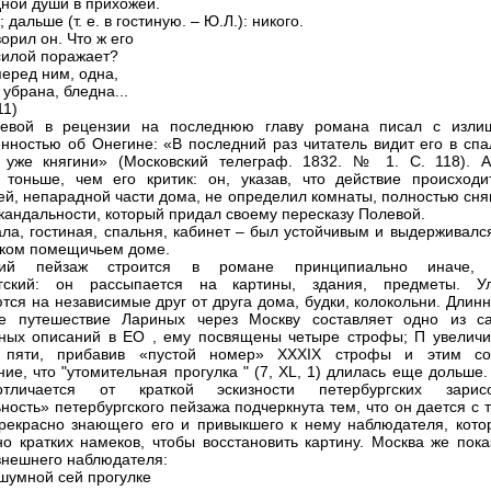
дной души в прихожей.
; дальше (т. е. в гостиную. – Ю.Л.): никого.
орил он. Что ж его
силой поражает?
перед ним, одна,
 убрана, бледна...
11)
левой в рецензии на последнюю главу романа писал с изли
нностью об Онегине: «В последний раз читатель видит его в спа
 уже княгини» (Московский телеграф. 1832. № 1. С. 118). А
 тоньше, чем его критик: он, указав, что действие происходи
ей, непарадной части дома, не определил комнаты, полностью сня
скандальности, который придал своему пересказу Полевой.
ала, гостиная, спальня, кабинет – был устойчивым и выдерживалс
ком помещичьем доме.
кий пейзаж строится в романе принципиально иначе,
ргский: он рассыпается на картины, здания, предметы. У
тся на независимые друг от друга дома, будки, колокольни. Длин
ое путешествие Лариных через Москву составляет одно из с
ных описаний в ЕО , ему посвящены четыре строфы; П увеличи
 пяти, прибавив «пустой номер» XXXIX строфы и этим со
ние, что "утомительная прогулка " (7, XL, 1) длилась еще дольше
тличается от краткой эскизности петербургских зарисо
ность» петербургского пейзажа подчеркнута тем, что он дается с 
рекрасно знающего его и привыкшего к нему наблюдателя, кото
но кратких намеков, чтобы восстановить картину. Москва же пока
внешнего наблюдателя:
 шумной сей прогулке