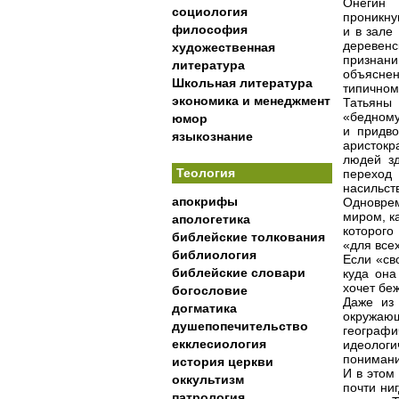
Онегин 
социология
проникну
философия
и в зале
деревен
художественная
признан
литература
объясне
Школьная литература
типичном
экономика и менеджмент
Татьяны 
«бедному
юмор
и придво
языкознание
аристокр
людей зд
Теология
переход
насильст
апокрифы
Одноврем
миром, ка
апологетика
которого
библейские толкования
«для всех
библиология
Если «св
библейские словари
куда она
хочет беж
богословие
Даже из 
догматика
окружаю
душепопечительство
географ
екклесиология
идеологи
понимани
история церкви
И в этом
оккультизм
почти ни
патрология