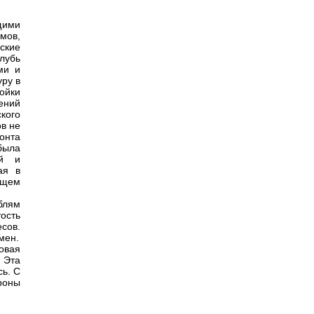
щими
мов,
ские
лубь
ми и
ру в
ойки
ений
кого
в не
онта
была
ой и
ая в
бщем
блям
ость
сов.
мен.
овая
 Эта
сь. С
роны