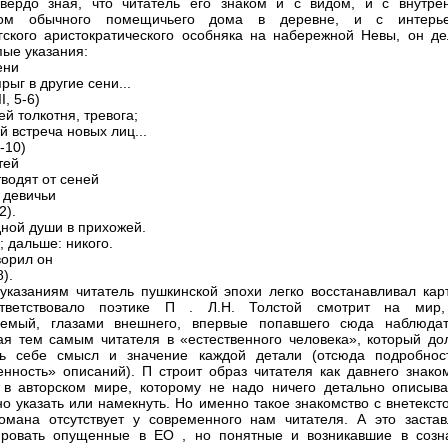
вердо зная, что читатель его знаком и с видом, и с внутре
вом обычного помещичьего дома в деревне, и с интерь
гского аристократического особняка на набережной Невы, он де
пые указания:
тени
рыг в другие сени...
I, 5-6)
й толкотня, тревога;
й встреча новых лиц...
9-10)
стей
тводят от сеней
 девичьи
2).
дной души в прихожей.
; дальше: никого.
ворил он
8).
указаниям читатель пушкинской эпохи легко восстанавливал карт
тветствовало поэтике П . Л.Н. Толстой смотрит на мир
аемый, глазами внешнего, впервые попавшего сюда наблюдат
я тем самым читателя в «естественного человека», который до
ть себе смысл и значение каждой детали (отсюда подробнос
енность» описаний). П строит образ читателя как давнего знаком
 в авторском мире, которому не надо ничего детально описыва
но указать или намекнуть. Но именно такое знакомство с внетекс
мана отсутствует у современного нам читателя. А это застав
ировать опущенные в ЕО , но понятные и возникавшие в созн