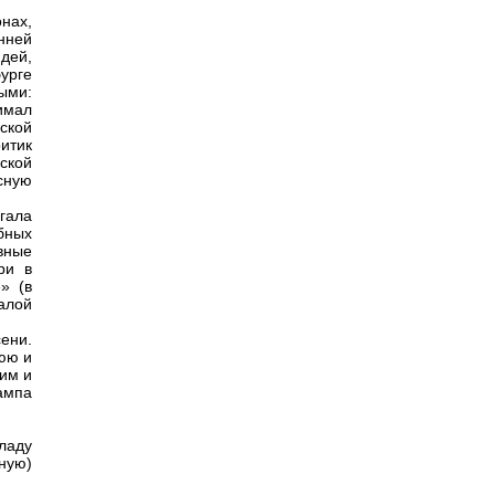
нах,
нней
дей,
урге
ыми:
имал
ской
итик
ской
сную
гала
бных
вные
ри в
» (в
алой
ени.
юю и
ким и
ампа
ладу
ную)