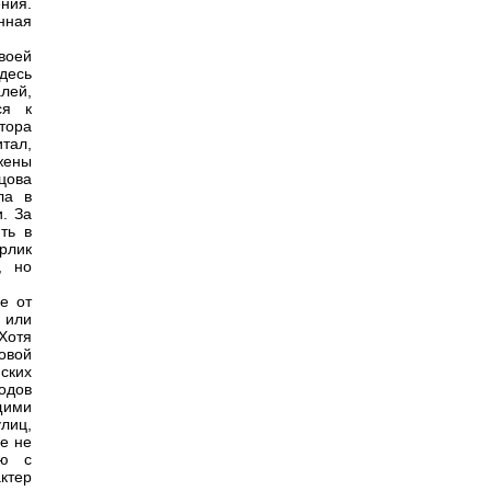
ния.
нная
воей
десь
лей,
ся к
тора
тал,
жены
цова
ла в
. За
ть в
рлик
, но
е от
 или
Хотя
овой
ских
одов
щими
лиц,
е не
ию с
ктер