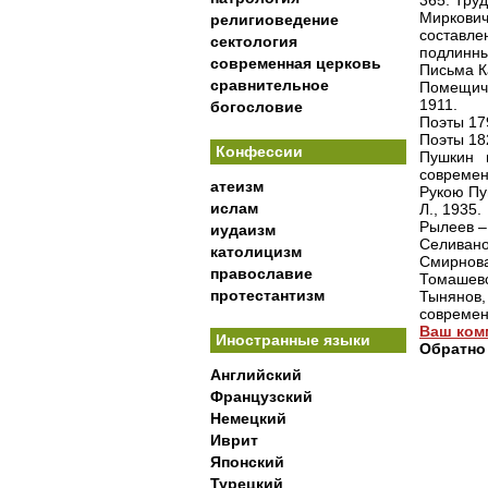
365. Труд
Миркови
религиоведение
составле
сектология
подлинны
современная церковь
Письма К
сравнительное
Помещичь
1911.
богословие
Поэты 179
Поэты 182
Конфессии
Пушкин 
современн
атеизм
Рукою Пу
ислам
Л., 1935.
Рылеев –
иудаизм
Селивано
католицизм
Смирнова
православие
Томашевск
протестантизм
Тынянов
современ
Ваш ком
Иностранные языки
Обратно
Английский
Французский
Немецкий
Иврит
Японский
Турецкий