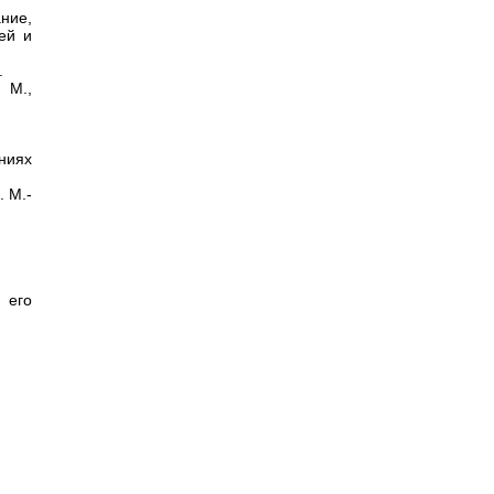
ние,
ей и
.
 М.,
ниях
 М.-
 его