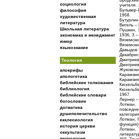
Бродский
социология
учителя. 
Бульвер-
философия
1958.
художественная
Бутурлин 
литература
Вигель – 
Школьная литература
Пушкин, 
1936, 3 –
экономика и менеджмент
Вяземский
юмор
Вяземский
языкознание
Давыдов 
Декабрис
Дмитриев
Теология
Дмитриев,
Жуковский
апокрифы
Карамзин
апологетика
Карамзин,
библейские толкования
Кюхельбек
библиология
Кюхельбек
1967.
библейские словари
Лернер –
богословие
Лотман,
догматика
повседн
душепопечительство
категория
Лотман, 
екклесиология
функция)
история церкви
Лотман, 
оккультизм
литератур
патрология