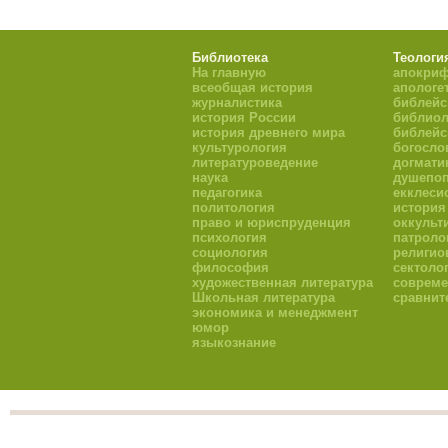
Библиотека
Теологи
На главную
апокри
всеобщая история
апологе
журналистика
библейс
история России
библиол
история древнего мира
библейс
культурология
богосло
литературоведение
догмати
наука
душепоп
педагогика
екклеси
политология
история
право и юриспруденция
оккульт
психология
патроло
социология
религио
философия
сектоло
художественная литература
совреме
Школьная литература
сравнит
экономика и менеджмент
юмор
языкознание