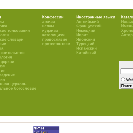
я
Конфессии
Иностранные языки
Катал
фы
атеизм
Английский
Новые
тика
ислам
Французский
Имен
кие толкования
иудаизм
Немецкий
Хроно
огия
католицизм
Иврит
Авто
кие словари
православие
Японский
вие
протестантизм
Турецкий
ка
Испанский
ечительство
Китайский
ология
 церкви
изм
гия
ведение
гия
We
нная церковь
ельное богословие