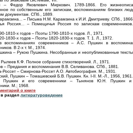
ы по знаковым системам, VII.
ч – Федор Яковлевич Миркович. 1789-1866. Его жизнеописа
нное по собственным его запискам, воспоминаниям близких люд
м документам. СПб., 1889.
арамзина... – Письма Н.М. Карамзина к И.И. Дмитриеву. СПб., 1866
я Россия... – Помещичья Россия по запискам современников.
0-1810-х годов – Поэты 1790-1810-х годов. Л., 1971.
0-1830-х годов – Поэты 1820-1830-х годов. Т. 1. Л., 1972.
в воспоминаниях современников – А.С. Пушкин в воспомина
иков. В 2-х т. М., 1974.
шкина – Рукою Пушкина. Несобранные и неопубликованные тексты.
 Рылеев К.Ф. Полное собрание стихотворений. Л., 1971.
в – Предания и воспоминания В.В. Селиванова. СПб., 1881.
-Россет – Смирнова-Россет А.О. Автобиография. М., 1931.
ий, Пушкин – Томашевский Б.В. Пушкин. Кн. I-II. М.-Л., 1956, 1961.
, Пушкин и его современники – Тынянов Ю.Н. Пушкин и
ники. М.; 1968.
ментарий о книге
 в раздел
литературоведение