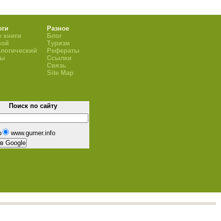
оги
Разное
 книги
Блог
ной
Туризм
логический
Рефераты
ры
Ссылки
Связь
Site Map
Поиск по сайту
b
www.gumer.info