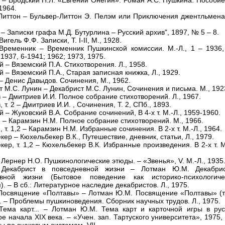
 – Бродский Н.Л. «Евгений Онегин». Роман А.С. Пушкина. Пособие
1964.
Литтон – Бульвер-Литтон Э. Пелэм или Приключения джентльмена.
– Записки графа М.Д. Бутурлина – Русский архив", 1897, № 5 – 8.
Вигель Ф.Ф. Записки, Т. I-II, М., 1928.
Временник – Временник Пушкинской комиссии. М.-Л., 1 – 1936,
 1937, 6-1941; 1962; 1973, 1975.
 – Вяземский П.А. Стихотворения. Л., 1958.
 – Вяземский П.А., Старая записная книжка, Л., 1929.
– Денис Давыдов. Сочинения, М., 1962.
т М.С. Лунин – Декабрист М.С. Лунин, Сочинения и письма. М., 192
 – Дмитриев И.И. Полное собрание стихотворений. Л., 1967.
 т. 2 – Дмитриев И.И. , Сочинения, Т. 2, СПб., 1893.
 – Жуковский В.А. Собрание сочинений, В 4-х т. М.-Л., 1959-1960.
 – Карамзин Н.М. Полное собрание стихотворений. М., 1966.
 т. 1,2 – Карамзин Н.М. Избранные сочинения. В 2-х т. М.-Л., 1964.
ер – Кюхельбекер В.К., Путешествие, дневник, статьи, Л., 1979.
ер, т. 1,2 – Кюхельбекер В.К. Избранные произведения. В 2-х т. М
 Лернер Н.О. Пушкинологические этюды. – «Звенья», V. М.-Л., 1935
 Декабрист в повседневной жизни – Лотман Ю.М. Декабри
евной жизни (Бытовое поведение как историко-психологиче
). – В сб.: Литературное наследие декабристов. Л., 1975.
Посвящение «Полтавы» – Лотман Ю.М. Посвящение «Полтавы» (те
. – Проблемы пушкиноведения. Сборник научных трудов. Л., 1975.
Тема карт... – Лотман Ю.М. Тема карт и карточной игры в рус
е начала XIX века. – «Учен. зап. Тартуского университета», 1975,