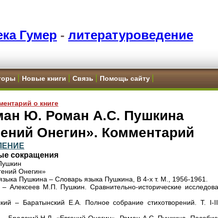
ка Гумер
-
литературоведение
торы
Новые книги
Связь
Помощь сайту
ментарий о книге
ан Ю. Роман А.С. Пушкина
гений Онегин». Комментарий
ЛЕНИЕ
ые сокращения
 Пушкин
гений Онегин»
зыка Пушкина – Словарь языка Пушкина, В 4-х т. М., 1956-1961.
 – Алексеев М.П. Пушкин. Сравнительно-исторические исследова
кий – Баратынский Е.А. Полное собрание стихотворений. Т. I-II.