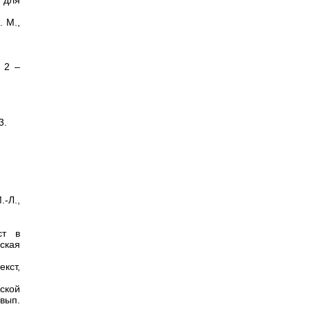
 для
 М.,
 2 –
3.
.-Л.,
.
ст в
ская
кст,
ской
 вып.