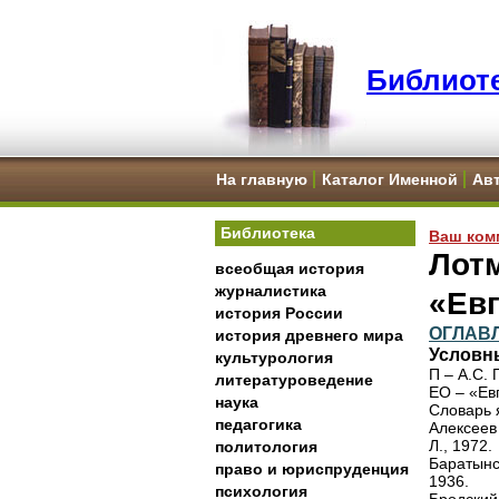
Библиоте
На главную
Каталог Именной
Ав
Библиотека
Ваш ком
Лотм
всеобщая история
журналистика
«Ев
история России
ОГЛАВ
история древнего мира
Условн
культурология
П – А.С.
литературоведение
ЕО – «Ев
наука
Словарь я
педагогика
Алексеев
Л., 1972.
политология
Баратынс
право и юриспруденция
1936.
психология