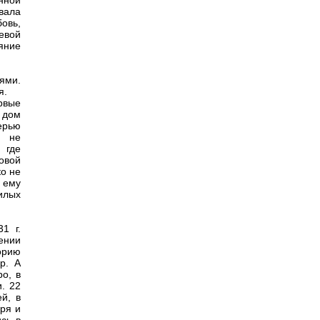
нной
вала
овь,
чевой
яние
ями.
я.
ервые
 дом
ерью
и не
 где
овой
ко не
ь ему
илых
1 г.
ении
орию
р. А
о, в
. 22
й, в
ря и