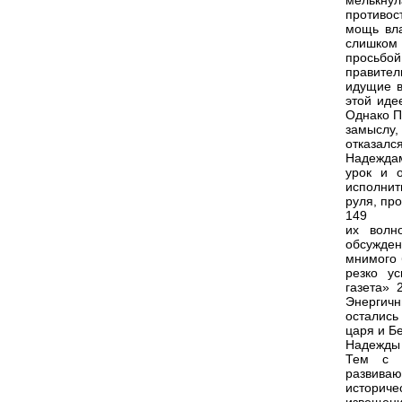
мелькнул
противос
мощь вла
слишком
просьбо
правител
идущие в
этой иде
Однако П
замыслу,
отказался
Надеждам
урок и 
исполнит
руля, пр
149
их волн
обсужден
мнимого 
резко ус
газета» 
Энергичн
остались
царя и Б
Надежды 
Тем с б
развиваю
историче