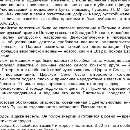
ое участие в подавлении волнений. В июле волнения перекинули
ские военные поселения — восставшие ловили и убивали офицер
Участвовавший в подавлении бунта знакомец Пушкина Н. М. Ко
у: «Как свиреп в своем ожесточении добрый народ русской! жале
; величают вашими высокоблагородиями и бьют дубинами, и это
XIV, 216).
пейское положение было не светлее: восстание в Польше и изве
нии русской армии в Польшу вызвало в Западной Европе, и особен
, волну антирусских настроений. Демократические и либерал
ы и общественные деятели требовали военного вмешательств
 Польши, в Париже возникали стихийные демонстрации. Пу
 большой европейской войны — нового, как и в 1812 г., похода Е
оссии.
алом, домашнем мире было далеко не безоблачно: за месяц до сва
олучил известие о кончине своего самого близкого друга — А
. Потеря эта с особенной силой чувствовалась в Царском Селе, в 
их воспоминаний. Царское Село было отгорожено холер
ами: почта ходила плохо и приносила нерадостные известия о н
болезни. 17 июля сюда приехал, спасаясь от холеры, двор — с
беспокойно. В городе подскочили цены. А у Пушкина, отрезанног
с книгопродавцами и ведшим его дела Плетневым, средства 
ны.
розовая обстановка, опасность, соединенная с деятельностью, ни
али у Пушкина подавленного настроения. Письма его в
бодры и даже веселы. Он полон энергии и готовится к осени — вр
тических трудов.
сегда был свойствен живой интерес к политике. В 30-е гг. его осо