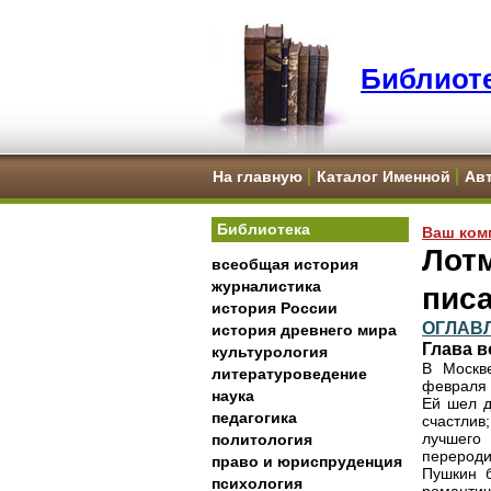
Библиоте
На главную
Каталог Именной
Ав
Библиотека
Ваш ком
Лот
всеобщая история
журналистика
писа
история России
ОГЛАВ
история древнего мира
Глава в
культурология
В Москв
литературоведение
февраля 
наука
Ей шел д
педагогика
счастли
лучшего
политология
перероди
право и юриспруденция
Пушкин б
психология