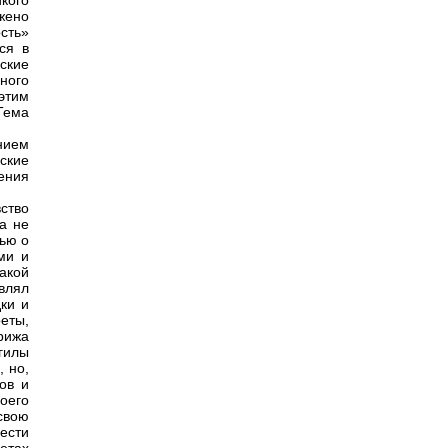
кого
жено
сть»
ся в
ские
ного
этим
Тема
нием
ские
ения
ство
а не
лью о
ми и
такой
авлял
ки и
еты,
рижа
огилы
 но,
ов и
оего
свою
ести