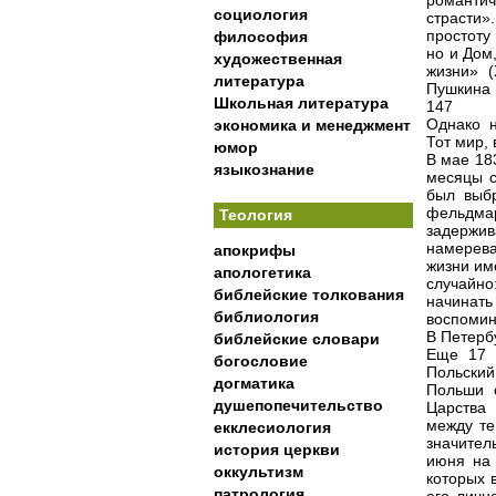
романтич
социология
страсти
простоту
философия
но и Дом
художественная
жизни» (
литература
Пушкина 
Школьная литература
147
Однако н
экономика и менеджмент
Тот мир,
юмор
В мае 18
языкознание
месяцы с
был выб
фельдма
Теология
задержи
намерева
апокрифы
жизни им
апологетика
случайно
библейские толкования
начинать
библиология
воспомина
В Петерб
библейские словари
Еще 17 н
богословие
Польски
догматика
Польши 
душепопечительство
Царства 
между те
екклесиология
значител
история церкви
июня на 
оккультизм
которых 
патрология