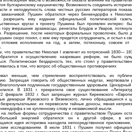
а иллюзорная мысль о возможности оказать влияние на правительс
тоя булгаринскому наушничеству. Возможность соединить историче
сти и неподкупность слова честных русских литераторов показа
 заманчивой: Пушкин обратился через Бенкендорфа к Николаю
й разрешить ему издание официальной политической газет
ьственных кругах к проекту Пушкина был проявлен интерес: бы
 гору вчерашние арзамасцы, ренегаты Блудов и Уваров, потянули
е. Разрешение, после некоторых формальных проволочек, было д
ушкин скоро понял, с кем ему придется сотрудничать, и остыл к с
 отложив исполнение на год, а затем, потихоньку, совсем от 
.
, что правительство Николая I извлечет из потрясений 1830— 183
обратится к осуществлению назревших реформ, не было суж
ься. Политическая бездарность тех, кто стоял у правительствен
оявилась в том, что вопрос об общественных противоречиях
овал меньше, чем стремление воспрепятствовать их публич
ию. Запрещая говорить об общественных недугах, жертвовали 
благополучия подлинным государственным здоровьем. Цензурный 
илился. В 1831 г. прекратила свое существование «Литерату
22 февраля 1832 г. был запрещен журнал Киреевского «Европе
ые демарши Жуковского и Вяземского, лично обращавшихся к ц
 безрезультатными: их перевесили тайные доносы, явная неприяз
енкендорфа к не купленному слову и независимой мысли.
на любые формы сотрудничества с правительством Пушкин оста
ольшей энергией обратился он к другой сфере, в кот
щаяся идея историзма находила непосредственное приложение,
ским исследованиям. В июле 1831 г. Пушкин получил официал