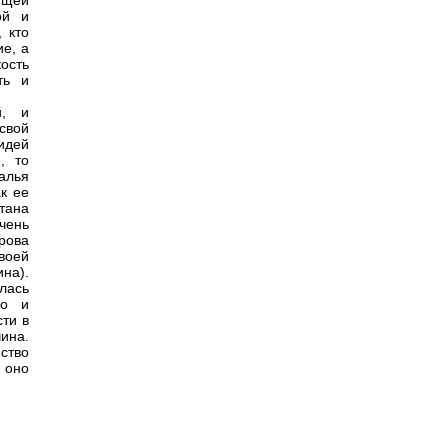
ющей
ой и
 кто
е, а
ость
ть и
й, и
 свой
идей
, то
алья
к ее
тана
очень
рова
воей
на).
лась
во и
ти в
чина.
ство
 оно