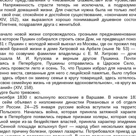
еского представления о «неземном блаженстве» или «убийстве
». Напряженность страсти теперь не исключала, а подразуме
 и покой домашней жизни. Для счастья нужна была не только люб
, свой очаг, спокойное и достойное существование, «окончание ко
XIV, 152), как выразился хорошо понимавший душевное состо
Плетнев, поздравляя друга с женитьбой.
ачало новой жизни сопровождалось грозными предзнаменовани
 в котором Пушкин собирался строить свои Дом, не предвещал поко
31 г. Пушкин с молодой женой выехал из Москвы, где он прожил п
воей брачной жизни в доме Хитровой на Арбате (ныне № 53) —
ран по созвучию фамилии владелицы с Е. М. Хитрово — доч
ршала М. И. Кутузова и верным другом Пушкина. Почт
ваясь в Петербурге, Пушкины отправились в Царское Село,
лись провести лето и осень. То, что Пушкин избрал для начала н
енно места, связанные для него с лицейской памятью, было глубо
: здесь обрел он замену семьи в кругу товарищей, здесь хотелос
 свою семейную жизнь «в уединении вдохновительном», «в кругу м
ний» (XIV, 158).
урге было тревожно.
оября 1830 г. вспыхнуло восстание в Варшаве. В начале 183
й сейм объявил о низложении династии Романовых и об отдел
от России. 24—25 января русские войска вступили на террит
Польского. Началась война, которая приняла затяжной характе
м в Петербурге появились первые признаки холеры, которая скор
ьной мере из-за бездействия властей, приняла характер эпидемии
Сенной площади вспыхнул бунт — народ убил нескольких враче
видел причину болезни, громил лазареты. Потребовался приезд ца