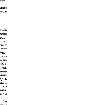
нетах
ения
ы, в
етнев
меня
вает
умрет
овых
стет
будут
онки
а на
97).
ими:
ение
жние
дочь
ашу.
кого
ний.
вием
тобы