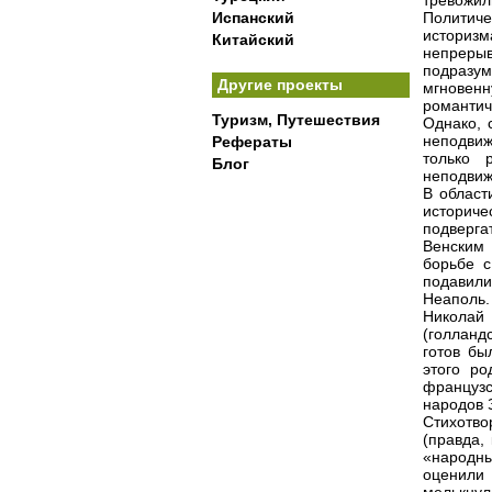
тревожил
Испанский
Политиче
историз
Китайский
непрерыв
подразу
Другие проекты
мгновенн
романти
Туризм, Путешествия
Однако, 
неподвиж
Рефераты
только 
Блог
неподвиж
В област
историче
подверг
Венским 
борьбе с
подавил
Неаполь. 
Николай
(голланд
готов бы
этого ро
французс
народов 
Стихотво
(правда,
«народны
оценили 