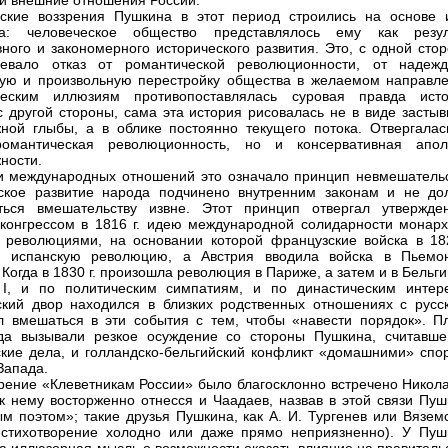
и внешние отношения России.
ские воззрения Пушкина в этот период строились на основе 
ма: человеческое общество представлялось ему как резул
ного и закономерного исторического развития. Это, с одной стор
мевало отказ от романтической революционности, от надеж
ую и произвольную перестройку общества в желаемом направле
ческим иллюзиям противопоставлялась суровая правда исто
с другой стороны, сама эта история рисовалась не в виде застыв
ной глыбы, а в облике постоянно текущего потока. Отвергалас
романтическая революционность, но и консервативная апол
ности.
и международных отношений это означало принцип невмешательс
ское развитие народа подчинено внутренним законам и не до
аться вмешательству извне. Этот принцип отвергал утвержде
конгрессом в 1816 г. идею международной солидарности монарх
 революциями, на основании которой французские войска в 182
и испанскую революцию, а Австрия вводила войска в Пьемо
Когда в 1830 г. произошла революция в Париже, а затем и в Бельги
 I, и по политическим симпатиям, и по династическим интер
ский двор находился в близких родственных отношениях с русск
л вмешаться в эти события с тем, чтобы «навести порядок». П
да вызывали резкое осуждение со стороны Пушкина, считавше
кие дела, и голландско-бельгийский конфликт «домашними» спо
Запада.
рение «Клеветникам России» было благосклонно встречено Никола
 к нему восторженно отнесся и Чаадаев, назвав в этой связи Пуш
м поэтом»; такие друзья Пушкина, как А. И. Тургенев или Вяземс
стихотворение холодно или даже прямо неприязненно). У Пуш