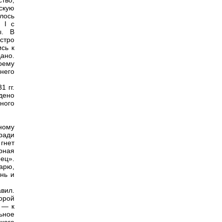
тво,
скую
лось
 I с
ы. В
стро
сь к
ано.
воему
него
1 гг.
дено
ного
ному
ради
гнет
рная
ец».
арю,
нь и
вил.
орой
 — к
ьное