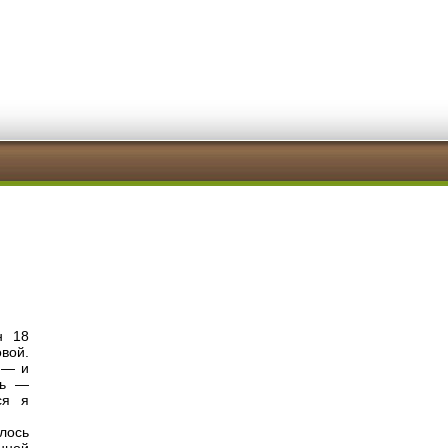
н 18
вой.
 — и
сь —
ся я
лось