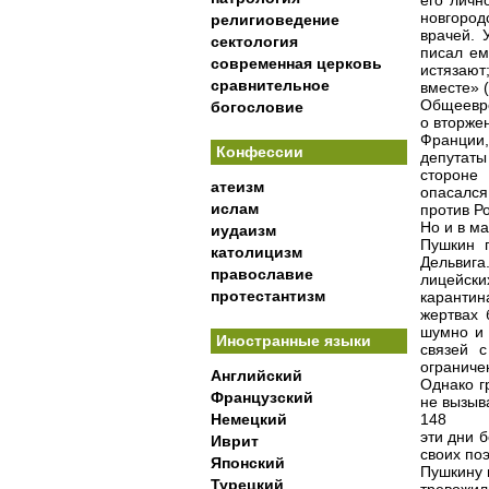
его личн
новгород
религиоведение
врачей. 
сектология
писал ем
современная церковь
истязают
сравнительное
вместе» (
Общеевро
богословие
о вторже
Франции
Конфессии
депутат
стороне
атеизм
опасался
ислам
против Р
Но и в м
иудаизм
Пушкин п
католицизм
Дельвига
православие
лицейск
протестантизм
карантин
жертвах 
шумно и 
Иностранные языки
связей 
ограниче
Английский
Однако г
Французский
не вызыв
Немецкий
148
эти дни 
Иврит
своих поэ
Японский
Пушкину в
Турецкий