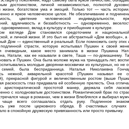
 эстафету поколений, надо самому быть яркой личностью, облада
нным достоинством, личной независимостью, полнотой духовн
 жизни, богатством ума и эмоций. Только тот — часть истории,
енно и яркое человеческое целое. Не обезличивание и подчинени
имость, цветение человеческой индивидуальности, ярк
аний, вдумчивость и беззаботность — одновременно, веселос
 одновременно, вклад в культуру и приобщение к культуре.
ом взгляде Дом становился средоточием и национально
ской, и личной жизни. И это был не абстрактный «Дом вообще», а
ный Дом — единственный и реальный. Если помножить силу этих 
 подлинной страсти, которую испытывал Пушкин к своей жене
ся очевидным, какое место занимала в жизни Пушкина Нат
на, Натали, как ее называли в свете, Таша — по-домашнему. Та
новать и Пушкин. Она была моложе мужа на тринадцать лет, воспи
 воспитывались молодые дворянки-москвички из культурных, но не 
 семей, была бесприданница. Наталья Николаевна Гонча
ась нежной, акварельной красотой (Пушкин называл ее с
), прекрасной фигурой и величественным ростом (выше Пушки
я раскосость глаз придавала ей особенную прелесть. Она отлича
и аристократической простотой манер, держала себя ласко
енно с холодноватым достоинством. Романтический брак по страс
встречался чаще в романах, чем в жизни Влюблялся и выбирал муж
 чаще всего соглашалась отдать руку. Подлинное знаком
ось уже после церковного обряда. В счастливых случаях
ало в спокойную дружескую привязанность или просто привычку.