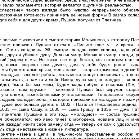
 историческое существование. Здесь, в частной жизни, а не в каби
и залах парламентов, история делается ощутимой реальностью.
ледствием такого взгляда было чувство непрерывного обновл
постоянная готовность принимать ее новые формы В разгар холер
 для себя и для других время, Пушкин получил от Плетнева
е письмо с известием о смерти старика Молчанова, к которому Пл
енне привязан. Пушкин отвечал. «Письмо твое < . > крепко 
о. Опять хандришь. Эй, смотри: хандра хуже холеры, одна уби
ело, другая убивает душу. Дельвиг умер, Молчанов умер, погоди, 
кий, умрем и мы. Но жизнь все еще богата; мы встретим еще н
в, новые созреют нам друзья, дочь у тебя будет роста, выра
, мы будем старые хрычи, жены наши — старые хрычовки, а детки 
 молодые, веселые ребята, мальчишки станут повесничать, а девч
тальничать; а нам то и любо Вздор, душа моя; не хандри — холер
йдет, были бы мы живы, будем когда-нибудь и веселы» (XIV, 1
созреют нам друзья» — молодой Пушкин был окружен старш
-учителями, возлюбленными-учительницами. Теперешнее окруж
лодежь молодая жена, к которой приехали ее молодые и незаму
в доме все больше детей, в 1832 г Наталья Николаевна родила 
 1833 — сына Сашу, в 1835 — сына Гришу, в 1836 — дочь Нат
и приятели Пушкина в эти годы «молодеют» — состав пушкинс
я обновляется: его явно тянет к молодежи, новизне лиц и мне
 он жаждал найти себе замену отца — теперь он сам с удовольст
ль отца и наставника в жизни и литературе.
онятие «звена в цепи» в пушкинском представлении особое: ч