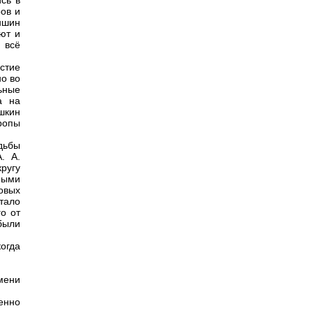
сь в
ов и
ншин
ют и
 всё
стие
но во
ьные
а на
шкин
вропы
дьбы
. А.
кругу
ными
овых
тало
о от
были
когда
емени
бенно