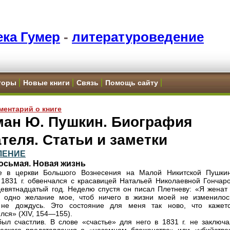
ка Гумер
-
литературоведение
торы
Новые книги
Связь
Помощь сайту
ментарий о книге
ман Ю. Пушкин. Биография
теля. Статьи и заметки
ЛЕНИЕ
осьмая. Новая жизнь
е в церкви Большого Вознесения на Малой Никитской Пушки
1831 г. обвенчался с красавицей Натальей Николаевной Гончаро
евятнадцатый год. Неделю спустя он писал Плетневу: «Я женат
в; одно желание мое, чтоб ничего в жизни моей не изменило
 не дождусь. Это состояние для меня так ново, что кажет
лся» (XIV, 154—155).
ыл счастлив. В слове «счастье» для него в 1831 г. не заключа