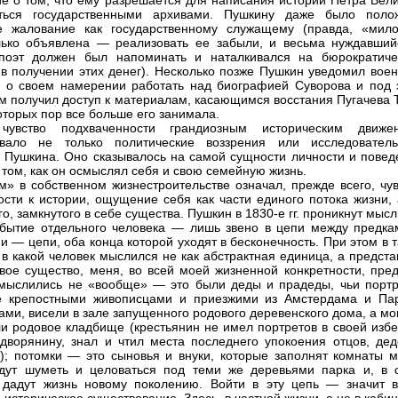
е о том, что ему разрешается для написания истории Петра Вели
аться государственными архивами. Пушкину даже было поло
е жалование как государственному служащему (правда, «мило
ько объявлена — реализовать ее забыли, и весьма нуждавший
 поэт должен был напоминать и наталкивался на бюрократиче
в получении этих денег). Несколько позже Пушкин уведомил воен
 о своем намерении работать над биографией Суворова и под 
м получил доступ к материалам, касающимся восстания Пугачева 
которых пор все больше его занимала.
чувство подхваченности грандиозным историческим движе
вало не только политические воззрения или исследователь
 Пушкина. Оно сказывалось на самой сущности личности и повед
а том, как он осмыслял себя и свою семейную жизнь.
м» в собственном жизнестроительстве означал, прежде всего, чув
ости к истории, ощущение себя как части единого потока жизни, 
о, замкнутого в себе существа. Пушкин в 1830-е гг. проникнут мыс
 бытие отдельного человека — лишь звено в цепи между предка
и — цепи, оба конца которой уходят в бесконечность. При этом в 
 в какой человек мыслился не как абстрактная единица, а предст
вое существо, меня, во всей моей жизненной конкретности, пред
мыслились не «вообще» — это были деды и прадеды, чьи портр
е крепостными живописцами и приезжими из Амстердама и Па
ами, висели в зале запущенного родового деревенского дома, а м
и родовое кладбище (крестьянин не имел портретов в своей избе,
дворянину, знал и чтил места последнего упокоения отцов, дед
); потомки — это сыновья и внуки, которые заполнят комнаты м
дут шуметь и целоваться под теми же деревьями парка и, в 
 дадут жизнь новому поколению. Войти в эту цепь — значит в