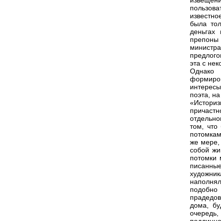
извещени
пользов
известно
была тол
деньгах
препоны 
министра
предлого
эта с не
Однако 
формиро
интересы
поэта, н
«Историз
причастн
отдельног
том, что
потомкам
же мере,
собой жи
потомки 
писанны
художник
наполнял
подобно 
прадедов
дома, бу
очередь,