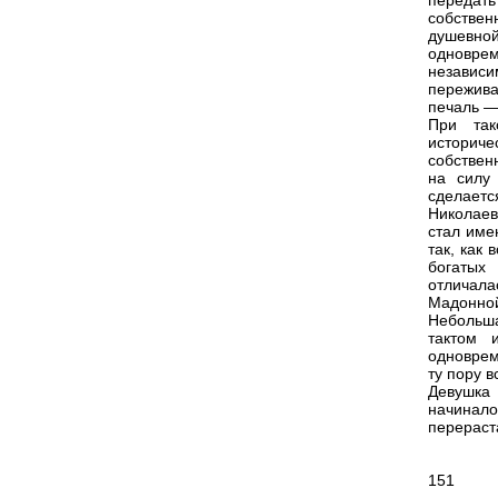
передать
собстве
душевной
одноврем
независ
пережив
печаль —
При так
историче
собствен
на силу
сделает
Николаев
стал име
так, как
богатых
отличал
Мадонной
Небольша
тактом 
одноврем
ту пору 
Девушка
начинал
перераст
151