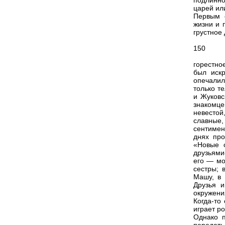
подлинно
царей ил
Первым с
жизни и 
грустное
150
горестно
был искр
опечалил
только т
и Жуковс
знакомце
невестой
славные,
сентимен
днях про
«Новые 
друзьями
его — мо
сестры; 
Машу, в
Друзья 
окружени
Когда-то
играет ро
Однако п