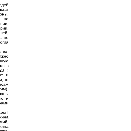
идей
ьтат
оны,
д на
нии,
рии.
шей,
ь не
огия
тва:
лжно
нную
ов в
3 г.
нт и
и, то
есам
им),
ланы
го и
рами
ем I
кина
кий,
кина