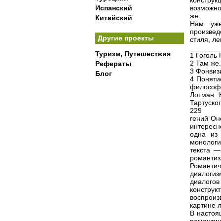
конструк
Испанский
возможно
же.
Китайский
Нам уже
произвед
Другие проекты
стиля, л
_______
Туризм, Путешествия
1 Гоголь Н
2 Там же.
Рефераты
3 Фонвизин
Блог
4 Поняти
философи
Лотман Ю
Тартуског
229
гений Он
интересн
одна из
монологи
текста —
романтиз
Романти
диалогиз
диалого
констру
воспроиз
картине 
В настоя