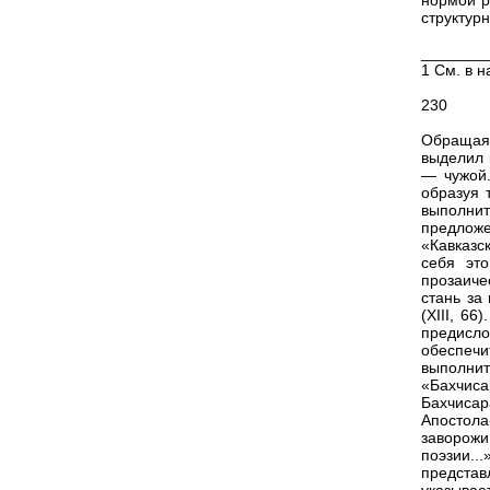
нормой р
структур
_______
1 См. в н
230
Обращаяс
выделил 
— чужой.
образуя 
выполни
предложе
«Кавказс
себя эт
прозаиче
стань за
(XIII, 6
предисло
обеспечи
выполни
«Бахчиса
Бахчисар
Апостола
заворож
поэзии..
представ