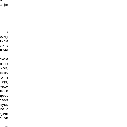
» Е.
рафе
 — к
рому
гизм
ли в
ьшую
ском
рных
ной,
ксту
го в
вда,
рико-
ного
десь
авая
кую.
ог с
дачи
рной