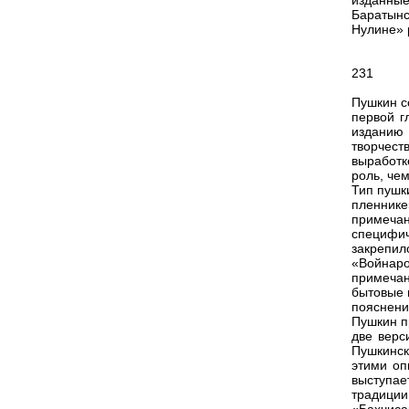
изданны
Баратынс
Нулине» 
231
Пушкин с
первой г
изданию
творчест
выработк
роль, че
Тип пушк
пленник
примеча
специфич
закрепи
«Войнаро
примечан
бытовые 
пояснен
Пушкин п
две верс
Пушкинск
этими оп
выступа
традиции