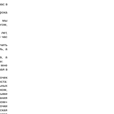
вас в
орока
й мы
гом,
 лет,
й час
чить
ь, а
а, а
ы.
и мне
вая в
очек
ста:
льных
ском,
ными
ания
ком»
очки
ская