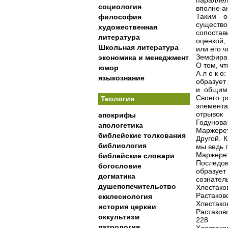
параллел
социология
вполне а
Таким о
философия
существо
художественная
сопостав
литература
оценкой
Школьная литература
или его ч
Земфира:
экономика и менеджмент
О том, чт
юмор
А л е к о
языкознание
образует
и общим 
Своего р
Теология
элемент
отрывок
апокрифы
Годунова
апологетика
Маржерет.
библейские толкования
Другой. К
библиология
мы ведь 
Маржерет.
библейские словари
Последо
богословие
образует
догматика
сознатель
душепопечительство
Хлестаков
Растаковс
екклесиология
Хлестаков
история церкви
Растаков
оккультизм
228
патрология