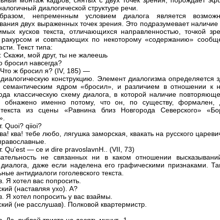
ьный монтаж кадров, снятых с двух точек зрения, порождает эфф
налогичный диалогической структуре речи.
бразом, непременным условием диалога является возможн
вания двух выраженных точек зрения. Это подразумевает наличие 
имых кусков текста, отличающихся направленностью, точкой зре
, ракурсом и совпадающих по некоторому «содержанию» сообщ
асти. Текст типа:
 Скажи, мой друг, ты не жалеешь
о бросил навсегда?
: Что ж бросил я? (IV, 185) —
 диалогическую конструкцию. Элемент диалогизма определяется з
семантическим ядром «бросил», и различием в отношении к н
ода классическую схему диалога, в которой наличие повторяюще
а обнажено именно потому, что он, по существу, формален, 
 текста из сцены «Равнина близ Новгорода Северского» «Бо
».
 Quoi? qiioi?
ва! ква! тебе любо, лягушка заморская, квакать на русского цареви
православные.
 Qu'est — се и dire pravoslavnH.. (VII, 73)
вательность не связанных ни в каком отношении высказывани
 диалога, даже если наделена его графическими признаками. Та
ные антидиалоги гоголевского текста.
. Я хотел вас попросить.
кий (наставляя ухо). А?
. Я хотел попросить у вас взаймы.
ский (не расслушав). Полковой квартермистр.