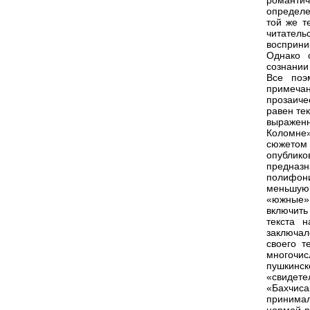
романтич
определе
той же т
читател
восприни
Однако 
сознании 
Все поэ
примеча
прозаиче
равен те
выражен
Коломне
сюжетом 
опублико
предназн
полифони
меньшую 
«южные»
включить
текста 
заключало
своего т
многочи
пушкинск
«свидете
«Бахчиса
принимал