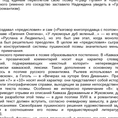
е под единым переплетом свою поэму «Граф Нулин» и «Бал
кого (именно это соседство заставило Надеждина увидеть в «Г
романтизм).
оздавал «предисловия» и сам («Разговор книгопродавца с поэтом»
лаве «Евгения Онегина», «У лукоморья дуб зеленый...» — ко вто
 «Руслана и Людмилы»), но это был уже этап, когда моноло
ва был решительно преодолен. В целом же «предисловия» сыгра
е конструктивной системы пушкинской поэмы значительно мен
м примечания.
инского примечания к поэме образовывался постепенно. В «Кавказ
е» прозаический комментарий носит еще характер слова
ний, подчеркивающих «местный колорит» непереведен
ески кавказской, лексики. Такое дополнение к основному те
лось в поэтике русского романтизма. Рылеев использовал е
вском», а Гоголь — в «Вечерах на хуторе близ Диканьки». Пра
ия «7» и «10» носят иной характер: они представляют собой исто
или этнографические справки, выходящие за рамки непосредствен
ия текста поэмы. Особенно же интересно примечание «8»: з
риводит отрывки из описаний Кавказа Державиным и Жуковским, д
ии разработки этой темы — в духе поэтики XVIII в. и романтичес
ий текст должен вступить, согласно очевидному замыслу, в диал
исаниями. Своеобразие пушкинского решения художественной за
ет в соотношении его поэмы и предшествующей литерату
1.