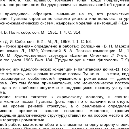
ция текста, как правило, возникает тогда, когда подразумева
сть построения хотя бы двух различных высказываний об одном и
 приходилось обращать внимание на то, что реалистиче
ения Пушкина строятся по системе диалога или полилога на ур
ексико-семантических систем, жанровых моделей и интонаций («Ев-
_________________
. В. Полн. собр. соч. М., 1951, Т. 4. С. 314.
 Д. И. Собр. соч.: В 2 т. М.; Л., 1959. Т. 1. С. 53.
е «точки зрения» определено в работах: Волошине» В. Н. Маркси
я языка. Л., 1929; Успенский Б. А. Поэтика композиции. М., 1
. М. Художественная структура «Евгения Онегина» // Учен. 
о гос. ун-та. 1966. Вып. 184. (Труды по рус. и слав. филологии. Т. 9)
егин») или идеологических концепций («Капитанская дочка»)1. Го
ее отметить, что и романтические поэмы Пушкина — в этом, вид
 характерных особенностей пушкинского романтизма — далек
зма. Это тем более примечательно, что монологическое постро
 одна из наиболее ощутимых и поддающихся точному учету ст
ма.
ческие тексты тяготели к лирическому монологу, и спонта
м «южных поэм» Пушкина (речь идет не о наличии или отсутс
в на уровне речевой структуры, а о реализации определен
ктивного принципа: вполне возможны монологи, графич
водящие диалогическую структуру) ставил их на особое место в о
литературы романтизма.
щей работе мы хотели обратить внимание на одну сторону специ