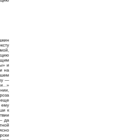
ацию
ушкин
ексту
мой,
кцию
ющим
ы» и
ми на
ашем
ку —
и...»
ении,
роза
 еще
 ему
ши к
твии
— да
тной
 ясно
рски