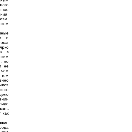
рным
ного
нное
ния,
оэм.
ском
нные
го и
екст
 ярко
ик в
ским
, но
и не
 чем
 тем
енно
ился
кого
дело
сении
виде
кань
 как
ушкин
рода