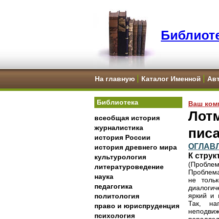
Библиоте
На главную
Каталог Именной
Ав
Библиотека
Ваш ком
Лот
всеобщая история
журналистика
писа
история России
ОГЛАВ
история древнего мира
К струк
культурология
(Проблем
литературоведение
Проблема
наука
не толь
педагогика
диалогич
яркий и 
политология
Так, на
право и юриспруденция
неподвиж
психология