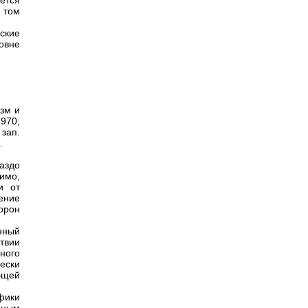
ется
 том
ские
овне
зм и
970;
зап.
.
раздо
имо,
и от
ение
орон
нный
твии
ного
ески
бщей
фики