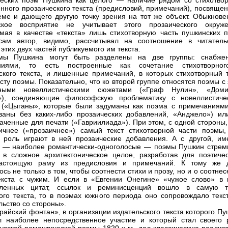
еских поэм Пушкина как целого — наличие рядом со стихотво
нного прозаического текста (предисловий, примечаний), посвящен
еме и дающего другую точку зрения на тот же объект. Обыкнове
ьское восприятие не учитывает этого прозаического окруже
мая в качестве «текста» лишь стихотворную часть пушкинских п
сам автор, видимо, рассчитывал на соотношение в читатель
этих двух частей публикуемого им текста.
мы Пушкина могут быть разделены на две группы: снабже
ниями, то есть построенные как сочетание стихотворно
ского текста, и лишенные примечаний, в которых стихотворный т
ксту поэмы. Показательно, что ко второй группе относятся поэмы с
ными новеллистическими сюжетами («Граф Нулин», «Дом
»), соединяющие философскую проблематику с новеллистиче
(«Цыганы», которые были задуманы как поэма с примечаниями
ваны без каких-либо прозаических добавлений, «Анджело») ил
аченные для печати («Гавриилиада»). При этом, с одной стороны,
чнее («прозаичнее») самый текст стихотворной части поэмы,
роль играют в ней прозаические добавления. А с другой, им
 — наиболее романтически-одноголосые — поэмы Пушкин стрем
 в сложное архитектоническое целое, разработав для поэтичес
настоящую раму из предисловия и примечаний. К тому же 
сь не только в том, чтобы соотнести стихи и прозу, но и о соотне
екста с чужим. И если в «Евгении Онегине» «чужое слово» в 
сленных цитат, ссылок и реминисценций вошло в самую т
ого текста, то в поэмах южного периода оно сопровождало текст
льство со стороны».
райский фонтан», в организации издательского текста которого П
 наиболее непосредственное участие и который стал своего 