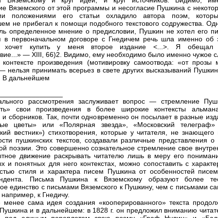
ет Вяземскому и круг идей, и круг источников. Видимо, им
ие Вяземского от этой программы и несогласие Пушкина с некото
ми положениями его статьи охладило автора поэм, котор
ем не прибегал к помощи подобного текстового содружества. Одн
ль определенное мнение о предисловии, Пушкин не хотел его пи
я в первоначальном договоре с Гнедичем речь шла именно об 
ч хочет купить у меня второе издание <...>. Я обещал
вие...» — XIII, 66)2. Видимо, ему необходимо было именно чужое 
контексте произведения (мотивировку самоотвода: «от прозы 
— нельзя принимать всерьез в свете других высказываний Пушкин
). В дальнейшем
_________________
ального рассмотрения заслуживает вопрос — стремление Пуш
ать» свои произведения в более широкие контексты альмана
 и сборников. Так, почти одновременно он посылает в разные изд
ные цветы» или «Полярная звезда», «Московский телеграф»
кий вестник») стихотворения, которые у читателя, не знающего 
ости пушкинских текстов, создавали различные представления о 
ой поэзии. Это совершенно сознательное стремление свое внутре
тное движение раскрывать читателю лишь в меру его понимани
х и понятных для него контекстах, можно сопоставить с характе
стью стиля и характера писем Пушкина от особенностей писем
ондента. Письма Пушкина к Вяземскому образуют более те
ное единство с письмами Вяземского к Пушкину, чем с письмами с
 например, к Гнедичу.
 менее сама идея создания «кооперированного» текста продол
 Пушкина и в дальнейшем: в 1828 г. он предложил вниманию читат