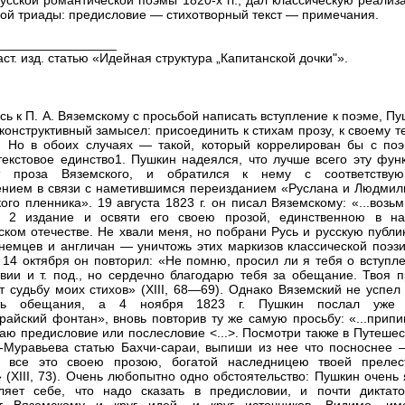
усской романтической поэмы 1820-х гг., дал классическую реализ
ной триады: предисловие — стихотворный текст — примечания.
_________________
аст. изд. статью «Идейная структура „Капитанской дочки"».
ь к П. А. Вяземскому с просьбой написать вступление к поэме, П
конструктивный замысел: присоединить к стихам прозу, к своему т
 Но в обоих случаях — такой, который коррелирован бы с поэ
текстовое единство1. Пушкин надеялся, что лучше всего эту фун
т проза Вяземского, и обратился к нему с соответству
нием в связи с наметившимся переизданием «Руслана и Людмил
кого пленника». 19 августа 1823 г. он писал Вяземскому: «...возь
о 2 издание и освяти его своею прозой, единственною в н
ском отечестве. Не хвали меня, но побрани Русь и русскую публи
 немцев и англичан — уничтожь этих маркизов классической поэзи
6). 14 октября он повторил: «Не помню, просил ли я тебя о вступл
вии и т. под., но сердечно благодарю тебя за обещание. Твоя п
т судьбу моих стихов» (XIII, 68—69). Однако Вяземский не успел
ть обещания, а 4 ноября 1823 г. Пушкин послал уже
райский фонтан», вновь повторив ту же самую просьбу: «...припи
аю предисловие или послесловие <...>. Посмотри также в Путешес
-Муравьева статью Бахчи-сараи, выпиши из нее что посноснее 
и все это своею прозою, богатой наследницею твоей прелес
.» (XIII, 73). Очень любопытно одно обстоятельство: Пушкин очень
ляет себе, что надо сказать в предисловии, и почти диктато