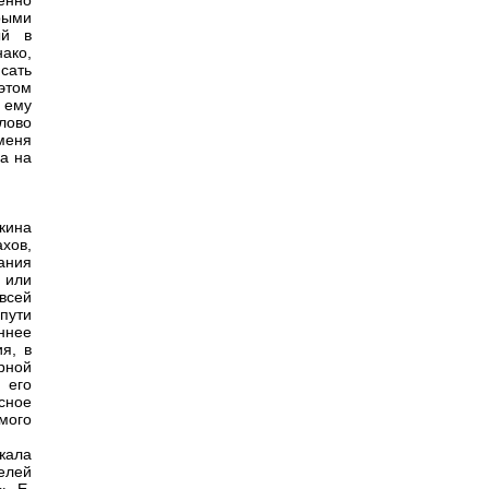
енно
рыми
ый в
ако,
сать
этом
 ему
слово
меня
а на
кина
хов,
ания
 или
всей
пути
ннее
я, в
рной
 его
сное
амого
жала
елей