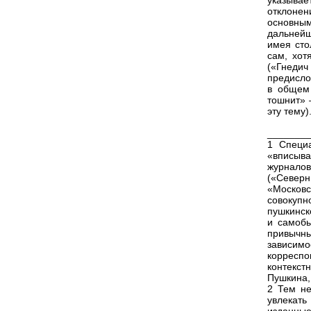
указыва
отклонен
основны
дальнейш
имея сто
сам, хот
(«Гнеди
предисло
в общем 
тошнит» 
эту тему
_______
1 Специ
«вписыв
журналов
(«Север
«Московс
совокупн
пушкинск
и самобы
привычны
зависимо
корресп
контекст
Пушкина,
2 Тем не
увлекать