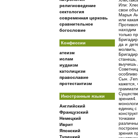
Хлестаков
Или: Хлес
религиоведение
свои объ
сектология
Марья Ан
современная церковь
или кака
сравнительное
Противо
находим 
богословие
только п
Бригадир
Конфессии
да и дет
молвить,
атеизм
Бригади
ислам
станешь,
выучишь л
иудаизм
Советни
католицизм
особливо
православие
Сын. J'en
протестантизм
кажется, 
граммати
Существ
Иностранные языки
зрения4.
монологи
Английский
единиц с
Французский
конструк
Немецкий
точками
различн
Иврит
построе
Японский
зрения п
Турецкий