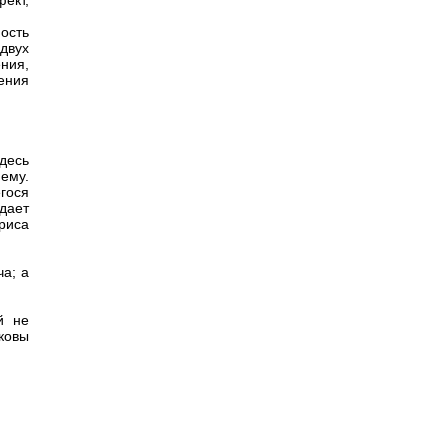
ект,
ость
двух
ния,
ения
десь
ему.
гося
дает
риса
ча; а
й не
ковы