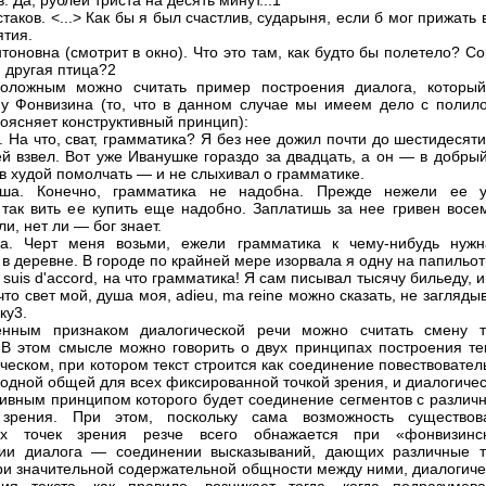
. Да, рублей триста на десять минут...1
таков. <...> Как бы я был счастлив, сударыня, если б мог прижать 
ятия.
тоновна (смотрит в окно). Что это там, как будто бы полетело? С
я другая птица?2
положным можно считать пример построения диалога, которы
у Фонвизина (то, что в данном случае мы имеем дело с полило
роясняет конструктивный принцип):
. На что, сват, грамматика? Я без нее дожил почти до шестидесяти
ей взвел. Вот уже Иванушке гораздо за двадцать, а он — в добры
 в худой помолчать — и не слыхивал о грамматике.
рша. Конечно, грамматика не надобна. Прежде нежели ее у
 так вить ее купить еще надобно. Заплатишь за нее гривен восем
и, нет ли — бог знает.
ца. Черт меня возьми, ежели грамматика к чему-нибудь нужн
 в деревне. В городе по крайней мере изорвала я одну на папильот
 suis d'accord, на что грамматика! Я сам писывал тысячу бильеду, 
что свет мой, душа моя, adieu, ma reine можно сказать, не загляды
ку3.
енным признаком диалогической речи можно считать смену т
 В этом смысле можно говорить о двух принципах построения тек
ческом, при котором текст строится как соединение повествовате
 одной общей для всех фиксированной точкой зрения, и диалогиче
тивным принципом которого будет соединение сегментов с различ
 зрения. При этом, поскольку сама возможность существов
ых точек зрения резче всего обнажается при «фонвизинс
нии диалога — соединении высказываний, дающих различные т
ри значительной содержательной общности между ними, диалогиче