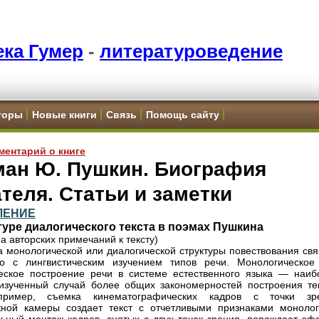
ка Гумер
-
литературоведение
торы
Новые книги
Связь
Помощь сайту
ментарий о книге
ман Ю. Пушкин. Биография
теля. Статьи и заметки
ЛЕНИЕ
туре диалогического текста в поэмах Пушкина
а авторских примечаний к тексту)
 монологической или диалогической структуры повествования свя
ко с лингвистическим изучением типов речи. Монологическое
еское построение речи в системе естественного языка — наиб
изученный случай более общих закономерностей построения тек
пример, съемка кинематографических кадров с точки зр
ной камеры создает текст с отчетливыми признаками монолог